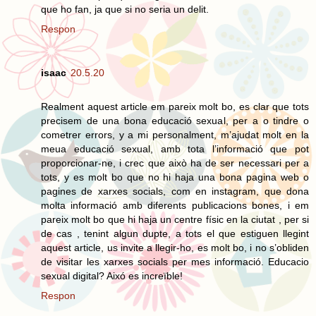
que ho fan, ja que si no seria un delit.
Respon
isaac
20.5.20
Realment aquest article em pareix molt bo, es clar que tots
precisem de una bona educació sexual, per a o tindre o
cometrer errors, y a mi personalment, m’ajudat molt en la
meua educació sexual, amb tota l’informació que pot
proporcionar-ne, i crec que això ha de ser necessari per a
tots, y es molt bo que no hi haja una bona pagina web o
pagines de xarxes socials, com en instagram, que dona
molta informació amb diferents publicacions bones, i em
pareix molt bo que hi haja un centre físic en la ciutat , per si
de cas , tenint algun dupte, a tots el que estiguen llegint
aquest article, us invite a llegir-ho, es molt bo, i no s’obliden
de visitar les xarxes socials per mes informació. Educacio
sexual digital? Aixó es increïble!
Respon