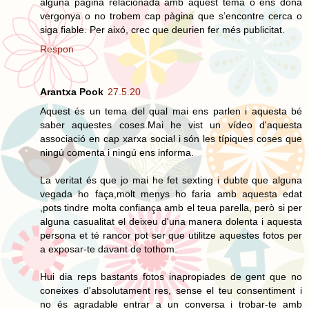
alguna pàgina relacionada amb aquest tema o ens dona
vergonya o no trobem cap pàgina que s’encontre cerca o
siga fiable. Per aixó, crec que deurien fer més publicitat.
Respon
Arantxa Pook
27.5.20
Aquest és un tema del qual mai ens parlen i aquesta bé
saber aquestes coses.Mai he vist un vídeo d'aquesta
associació en cap xarxa social i són les típiques coses que
ningú comenta i ningú ens informa.
La veritat és que jo mai he fet sexting i dubte que alguna
vegada ho faça,molt menys ho faria amb aquesta edat
,pots tindre molta confiança amb el teua parella, però si per
alguna casualitat el deixeu d'una manera dolenta i aquesta
persona et té rancor pot ser que utilitze aquestes fotos per
a exposar-te davant de tothom.
Hui dia reps bastants fotos inapropiades de gent que no
coneixes d'absolutament res, sense el teu consentiment i
no és agradable entrar a un conversa i trobar-te amb