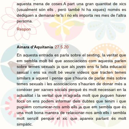
aquesta mena de coses.A part una gran quantitat de xics
(usualment són ells , però també hi ha xiques) només es
dediquen a demanar-te'ls i no els importa res mes de l'altra
persona.
Respon
Ainara d'Aquitania
27.5.20
En aquesta entrada es parla sobre el sexting, la veritat que
em sembla molt bé que associacions com aquesta parlen
sobre temes sexuals ja que als joves ens fa falta educació
sexual i ens va molt bé veure vídeos que tracten temes
similars a aquest i pense que s'hauria de parlar més sobre
temes sexuals i les associacions s'haurien de donar més a
conèixer per xarxes socials perquè és molt necessari en la
actualitat i la veritat que m'agrada molt que puguen haver
llocs on ens podem informar dels dubtes que tenim i que
puguem comunicar-nos amb ells ja que em sembla que és
una molt bona manera de relacionar-nos amb ells i sembla
molt senzill perquè el xic que apareix parlant és molt
simpàtic.