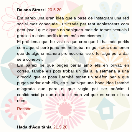
Daiana Strozzi
20.5.20
Em pareix una gran idea que a base de Instagram una red
social molt coneguda i utilitzada per tant adolescents com
gent jove i que alguns no sàpiguen molt de temes sexuals i
gracies a estes perfils tenen més coneixement.
El problema que he vist es que crec que hi ha més perfils
com aquest però jo no me he trobat ningú, i crec que tenen
que de alguna manera promocionar-se o fer algú per a dar
se a conèixer.
Em pareix be que puges parlar amb ells en privat, en
correu, també els pots trobar un dia a la setmana a una
direcció que et posa i també tenen un telèfon per a que
puges parlar amb ells, en si ha sigut una bona idea i també
m’agrada que para el que vugia pot ser anònim i
confidencial ja que no tot el mon vol que es sepa el seu
nom.
Respon
Hada d'Aquitània
21.5.20