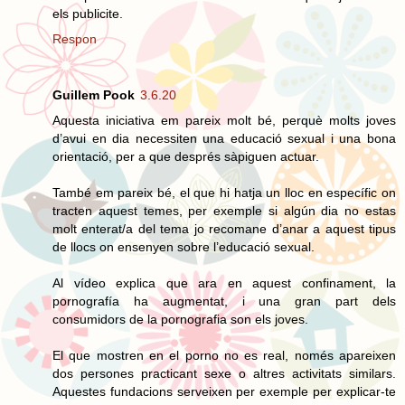
els publicite.
Respon
Guillem Pook
3.6.20
Aquesta iniciativa em pareix molt bé, perquè molts joves
d’avui en dia necessiten una educació sexual i una bona
orientació, per a que després sàpiguen actuar.
També em pareix bé, el que hi hatja un lloc en específic on
tracten aquest temes, per exemple si algún dia no estas
molt enterat/a del tema jo recomane d’anar a aquest tipus
de llocs on ensenyen sobre l’educació sexual.
Al vídeo explica que ara en aquest confinament, la
pornografía ha augmentat, i una gran part dels
consumidors de la pornografia son els joves.
El que mostren en el porno no es real, només apareixen
dos persones practicant sexe o altres activitats similars.
Aquestes fundacions serveixen per exemple per explicar-te