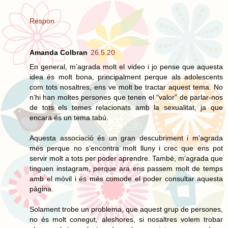
Respon
Amanda Colbran
26.5.20
En general, m’agrada molt el video i jo pense que aquesta
idea és molt bona, principalment perque als adolescents
com tots nosaltres, ens ve molt be tractar aquest tema. No
n’hi han moltes persones que tenen el “valor” de parlar-nos
de tots els temes relacionats amb la sexualitat, ja que
encara és un tema tabú.
Aquesta associació és un gran descubriment i m’agrada
més perque no s’encontra molt lluny i crec que ens pot
servir molt a tots per poder aprendre. També, m’agrada que
tinguen instagram, perque ara ens passem molt de temps
amb el móvil i és més comode el poder consultar aquesta
pàgina.
Solament trobe un problema, que aquest grup de persones,
no és molt conegut, aleshores, si nosaltres volem trobar