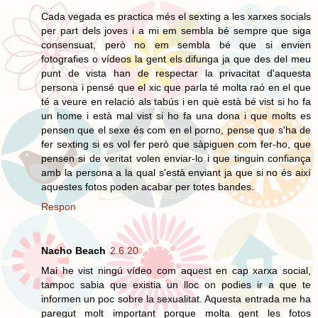
Cada vegada es practica més el sexting a les xarxes socials
per part dels joves i a mi em sembla bé sempre que siga
consensuat, però no em sembla bé que si envien
fotografies o vídeos la gent els difunga ja que des del meu
punt de vista han de respectar la privacitat d'aquesta
persona i pensé que el xic que parla té molta raó en el que
té a veure en relació als tabús i en què està bé vist si ho fa
un home i està mal vist si ho fa una dona i que molts es
pensen que el sexe és com en el porno, pense que s'ha de
fer sexting si es vol fer però que sàpiguen com fer-ho, que
pensen si de veritat volen enviar-lo i que tinguin confiança
amb la persona a la qual s'està enviant ja que si no és així
aquestes fotos poden acabar per totes bandes.
Respon
Nacho Beach
2.6.20
Mai he vist ningú vídeo com aquest en cap xarxa social,
tampoc sabia que existia un lloc on podies ir a que te
informen un poc sobre la sexualitat. Aquesta entrada me ha
paregut molt important porque molta gent les fotos