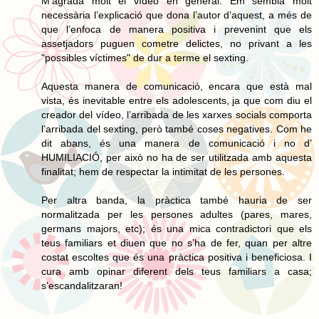
M’agrada molt el vídeo en general. Em sembla molt
necessària l’explicació que dona l’autor d’aquest, a més de
que l’enfoca de manera positiva i prevenint que els
assetjadors puguen cometre delictes, no privant a les
"possibles víctimes" de dur a terme el sexting.
Aquesta manera de comunicació, encara que està mal
vista, és inevitable entre els adolescents, ja que com diu el
creador del vídeo, l’arribada de les xarxes socials comporta
l’arribada del sexting, però també coses negatives. Com he
dit abans, és una manera de comunicació i no d’
HUMILIACIÓ, per això no ha de ser utilitzada amb aquesta
finalitat; hem de respectar la intimitat de les persones.
Per altra banda, la pràctica també hauria de ser
normalitzada per les persones adultes (pares, mares,
germans majors, etc); és una mica contradictori que els
teus familiars et diuen que no s’ha de fer, quan per altre
costat escoltes que és una pràctica positiva i beneficiosa. I
cura amb opinar diferent dels teus familiars a casa;
s’escandalitzaran!