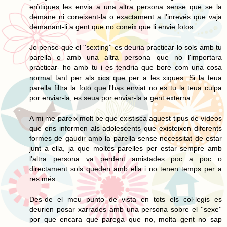
eròtiques les envia a una altra persona sense que se la
demane ni coneixent-la o exactament a l'inrevés que vaja
demanant-li a gent que no coneix que li envie fotos.
Jo pense que el ''sexting'' es deuria practicar-lo sols amb tu
parella o amb una altra persona que no l'importara
practicar- ho amb tu i es tendria que bore com una cosa
normal tant per als xics que per a les xiques. Si la teua
parella filtra la foto que l'has enviat no es tu la teua culpa
por enviar-la, es seua por enviar-la a gent externa.
A mi me pareix molt be que existisca aquest tipus de vídeos
que ens informen als adolescents que existeixen diferents
formes de gaudir amb la parella sense necessitat de estar
junt a ella, ja que moltes parelles per estar sempre amb
l'altra persona va perdent amistades poc a poc o
directament sols queden amb ella i no tenen temps per a
res més.
Des-de el meu punto de vista en tots els col·legis es
deurien posar xarrades amb una persona sobre el ''sexe''
por que encara que parega que no, molta gent no sap