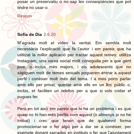
posar un preservatiu o no sap les conseqüències que pot
tindre no usar-o.
Respon
Sofía de Dia
2.6.20
M’agrada molt el vídeo la veritat. Em sembla molt
necessària l’explicació que fa l’autor i em pareix que ha
utilitzat la millor aplicació per tractar aquest temes; utilitza
Instagram, una xarxa social molt coneguda per a que gent
jove, o inclús més majors, i els adolescents que no
sàpiguen molt de temes sexuals pogueren entrar a aquest
perfil i conèixer molt més del tema. I a més ports parlar
amb ells per privat, quedar amb ells en un lloc públic o,
inclús, et faciliten un telefon per a que si vols cridar el
pugues fer.
Però en tot això em pareix que hi ha un problema i es que
quasi no hi han més perfils com aquest (o almenys jo no he
trobat) i crec que tenen que de qualsevol forma
promocionar-se o fer algú per a dar se a conèixer, per
exemple donant xarrades en instituts o fer que l’ajuntament