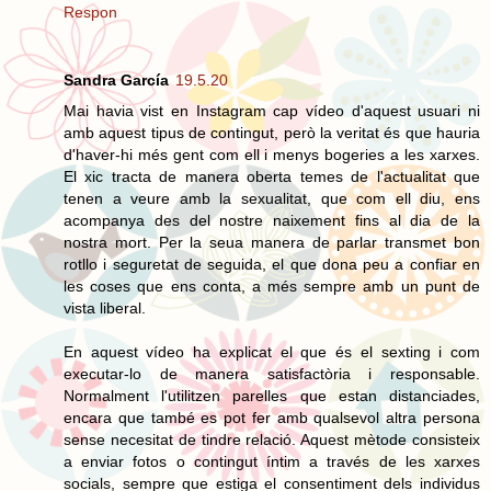
Respon
Sandra García
19.5.20
Mai havia vist en Instagram cap vídeo d'aquest usuari ni
amb aquest tipus de contingut, però la veritat és que hauria
d'haver-hi més gent com ell i menys bogeries a les xarxes.
El xic tracta de manera oberta temes de l'actualitat que
tenen a veure amb la sexualitat, que com ell diu, ens
acompanya des del nostre naixement fins al dia de la
nostra mort. Per la seua manera de parlar transmet bon
rotllo i seguretat de seguida, el que dona peu a confiar en
les coses que ens conta, a més sempre amb un punt de
vista liberal.
En aquest vídeo ha explicat el que és el sexting i com
executar-lo de manera satisfactòria i responsable.
Normalment l'utilitzen parelles que estan distanciades,
encara que també es pot fer amb qualsevol altra persona
sense necesitat de tindre relació. Aquest mètode consisteix
a enviar fotos o contingut íntim a través de les xarxes
socials, sempre que estiga el consentiment dels individus