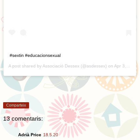
#sextin #educacionsexual
A post shared by
Associació Dessex
(@asdessex) on
Apr 3, 2020 at 7:55am PDT
Comparteix
13 comentaris:
Adrià Price
18.5.20