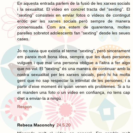
En aquesta entrada parlem de la fusió de les xarxes socials
i la sexualitat. El vídeo en concret tracta del “sexting”. El
“sexting” consisteix en enviar fotos o vídeos de contingut
eròtic per les xarxes socials però sempre de manera
consensuada. Com ara estem de quarentena, moltes
parelles sobretot adolescents fan “sexting” desde les seues
cases.
Jo no savia que existía el terme “sexting”, però sincerament
em pareix molt bona idea, sempre que les dues persones
vulguen i que mai una persona obligue a l’altra a fer algo
que no vol. El “sexting” és una manera de continuar amb la
nostra sexualitat per les xarxes socials, però hi ha molta
gent que no sap respectar la intimitat de les persones, i a
partir d’eixe moment és quan venen els problemes. Si a tu
et manden una foto o un vídeo en confiança, no tens cap
dret a enviar-la a ningú.
Respon
Rebeca Maconchy
24.5.20