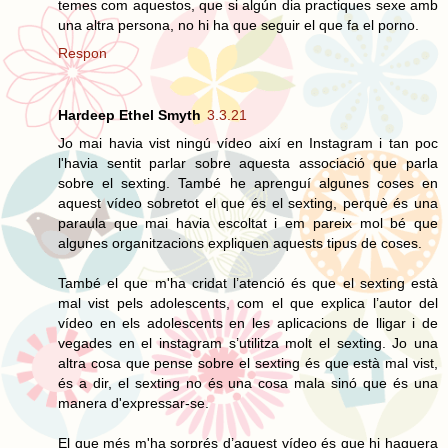
temes com aquestos, que si algún dia practiques sexe amb
una altra persona, no hi ha que seguir el que fa el porno.
Respon
Hardeep Ethel Smyth
3.3.21
Jo mai havia vist ningú vídeo així en Instagram i tan poc
l'havia sentit parlar sobre aquesta associació que parla
sobre el sexting. També he aprenguí algunes coses en
aquest vídeo sobretot el que és el sexting, perquè és una
paraula que mai havia escoltat i em pareix mol bé que
algunes organitzacions expliquen aquests tipus de coses.
També el que m'ha cridat l’atenció és que el sexting està
mal vist pels adolescents, com el que explica l’autor del
vídeo en els adolescents en les aplicacions de lligar i de
vegades en el instagram s’utilitza molt el sexting. Jo una
altra cosa que pense sobre el sexting és que està mal vist,
és a dir, el sexting no és una cosa mala sinó que és una
manera d'expressar-se.
El que més m'ha sorprés d’aquest vídeo és que hi haguera