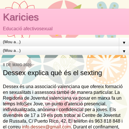
Karicies
Educació afectivosexual
▼
▼
8 DE MAIG 2020
Dessex explica què és el sexting
Dessex és una associació valenciana que ofereix formació
en sexualitats i assessora també de manera particular. La
Regidoria de Joventut valenciana va posar en marxa fa un
temps InfoSex Jove, un punto d’atenció presencial,
individualitzada, anònima i confidencial per a joves. Els
divendres de 17 a 19 els pots trobar al Centre de Joventut
de Russafa, C/ Puerto Rico, 42. El telèfon és 963 818 848 i
el correu
info.dessex@gmail.com
. Durant el confinament,