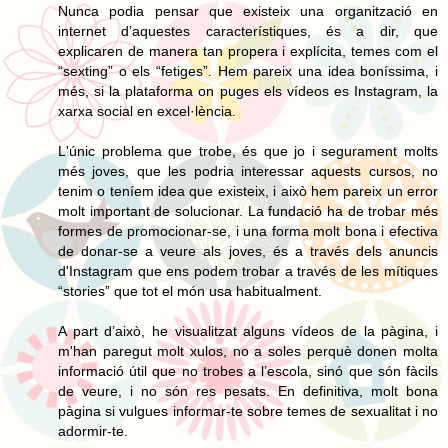
Nunca podia pensar que existeix una organització en
internet d’aquestes característiques, és a dir, que
explicaren de manera tan propera i explícita, temes com el
“sexting” o els “fetiges”. Hem pareix una idea boníssima, i
més, si la plataforma on puges els vídeos es Instagram, la
xarxa social en excel·lència.
L'únic problema que trobe, és que jo i segurament molts
més joves, que les podria interessar aquests cursos, no
tenim o teníem idea que existeix, i això hem pareix un error
molt important de solucionar. La fundació ha de trobar més
formes de promocionar-se, i una forma molt bona i efectiva
de donar-se a veure als joves, és a través dels anuncis
d'Instagram que ens podem trobar a través de les mítiques
“stories” que tot el món usa habitualment.
A part d’això, he visualitzat alguns vídeos de la pàgina, i
m'han paregut molt xulos, no a soles perquè donen molta
informació útil que no trobes a l’escola, sinó que són fàcils
de veure, i no són res pesats. En definitiva, molt bona
pàgina si vulgues informar-te sobre temes de sexualitat i no
adormir-te.