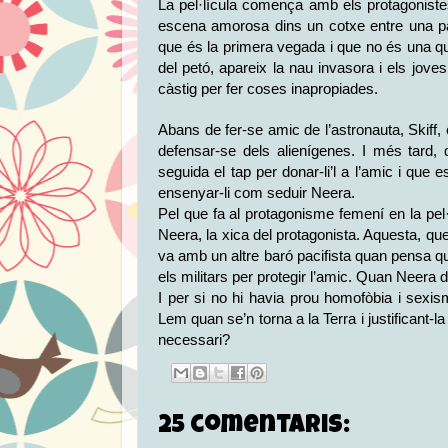
La pel·lícula comença amb els protagoniste
escena amorosa dins un cotxe entre una pare
que és la primera vegada i que no és una qua
del petó, apareix la nau invasora i els jove
càstig per fer coses inapropiades.
Abans de fer-se amic de l’astronauta, Skiff, 
defensar-se dels alienígenes. I més tard,
seguida el tap per donar-li’l a l’amic i qu
ensenyar-li com seduir Neera.
Pel que fa al protagonisme femení en la pel
Neera, la xica del protagonista. Aquesta, qu
va amb un altre baró pacifista quan pensa qu
els militars per protegir l’amic. Quan Neera
I per si no hi havia prou homofòbia i sex
Lem quan se’n torna a la Terra i justificant-
necessari?
25 comentaris: