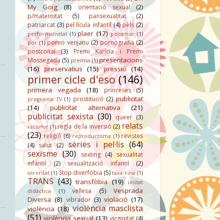
My Goig
(8)
orientació sexual
(2)
p/maternitat
(5)
pansexualitat
(2)
patriarcat
(3)
pel·lícula infantil
(4)
pèls
(2)
plaer
(17)
performativitat
(1)
poliamor
(1)
porno venjatiu
(2)
pornografia
(2)
por
(1)
postcoital
(3)
Premi Karícia i Premi
presentacions
Mossegada
(5)
premsa
(1)
(16)
preservatius
(15)
pressió
(14)
primer cicle d'eso
(146)
primera vegada
(18)
princeses
(5)
publicitat
prostitució
(2)
programa TV
(1)
(14)
publicitat alternativa
(21)
publicitat sexista
(30)
queer
(3)
relats
regla de la inversió
(2)
racisme
(1)
(23)
religió
(6)
revistes
reproductisme
(1)
sèries i pel·lis
(64)
(4)
salut
(2)
sexisme
(30)
sexting
(4)
sexualitat
infantil
(2)
sexualització infantil
(2)
Stop diverfòbia
(5)
sororitat
(1)
taxa rosa
(1)
TRANS
(43)
transfòbia
(19)
unitat
Vesprada
vellesa
(5)
didàctica
(1)
Diversa
(8)
violació
(17)
vibrador
(3)
violència masclista
violència
(18)
(51)
violència sexual
(13)
virginitat
(4)