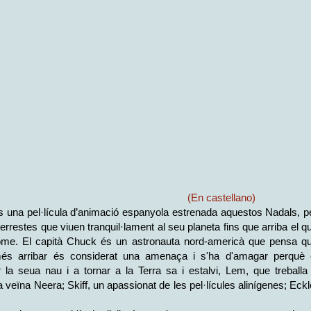
(En castellano)
s una pel·lícula d’animació espanyola estrenada aquestos Nadals, p
raterrestes que viuen tranquil·lament al seu planeta fins que arriba el q
home. El capità Chuck és un astronauta nord-americà que pensa q
més arribar és considerat una amenaça i s'ha d'amagar perquè 
r la seua nau i a tornar a la Terra sa i estalvi, Lem, que treballa
la veïna Neera; Skiff, un apassionat de les pel·lícules alinígenes; Eckl