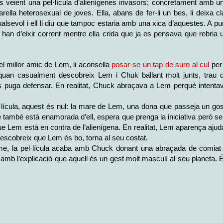
s veient una pel·lícula d’alienígenes invasors; concretament amb u
lla heterosexual de joves. Ella, abans de fer-li un bes, li deixa cl
lsevol i ell li diu que tampoc estaria amb una xica d’aquestes. A pu
s han d’eixir corrent mentre ella crida que ja es pensava que rebria 
el millor amic de Lem, li aconsella
posar-se un tap de suro al cul
per
 quan casualment descobreix Lem i Chuk ballant molt junts, trau 
e es puga defensar. En realitat, Chuck abraçava a Lem perquè intenta
·lícula, aquest és nul: la mare de Lem, una dona que passeja un gos
e també està enamorada d’ell, espera que prenga la iniciativa però se
e Lem està en contra de l’alienígena. En realitat, Lem aparença ajud
 descobreix que Lem és bo, torna al seu costat.
isme, la pel·lícula acaba amb Chuck donant una abraçada de comiat
la amb l’explicació que aquell és un gest molt masculí al seu planeta. 