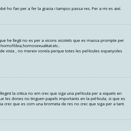
bé ho fan per a fer la gracia i tampoc passa res. Per a mi es així.
el que he llegit no es per a xicons xicotets que es massa prompte per
 homofòbia,homosexualitat.etc..
de vista , no mereix vorela perque totes les pel·licules espanyoles
llegint la critica no em crec que siga una pel·licula per a xiquets en
ue les dones no tinguen papels importants en la pel·licula, si que es
bia crec que es com una brometa de res no crec que siga per a tant.