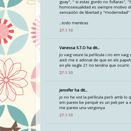
guay", " si estas gordo no follaras", 
homosexualidad es siempre motivo de 
sensación de libertad y "modernidad"
...todo mentiras
27.1.10
Vanessa S.T.O ha dit...
Jo vaig veure la pel·lícula i no em va
això me e adonat de que en els papels
en ple segle 21 no tendria que ocurrir.
27.1.10
jennifer ha dit...
jo no he vist la pel·lícula però amb l
em pareix be perquè es un peli per a x
me pareix una vergonya
27.1.10