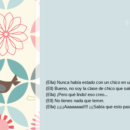
(Ella) Nunca había estado con un chico en un
(Ell) Bueno, no soy la clase de chico que sa
(Ella) ¡Pero qué lindo! eso creo...
(Ell) No tienes nada que temer.
(Ella) ¡¡¡¡¡Aaaaaaaa!!!! ¡¡¡Sabía que esto pa