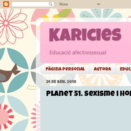
Karicies
Educació afectivosexual
Pàgina personal
Autora
Educ
24 DE GEN. 2010
Planet 51. Sexisme i h