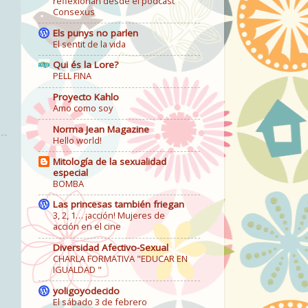
reflexionan desde el podcast
Consexus
Els punys no parlen
El sentit de la vida
Qui és la Lore?
PELL FINA
Proyecto Kahlo
Amo como soy
Norma Jean Magazine
Hello world!
Mitología de la sexualidad
especial
BOMBA
Las princesas también friegan
3, 2, 1… ¡acción! Mujeres de
acción en el cine
Diversidad Afectivo-Sexual
CHARLA FORMATIVA "EDUCAR EN
IGUALDAD "
yoligoyodecido
El sábado 3 de febrero