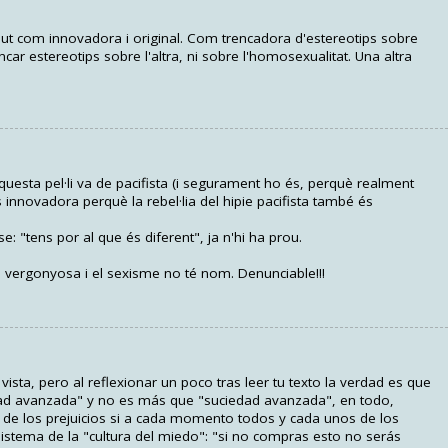
a venut com innovadora i original. Com trencadora d'estereotips sobre
ncar estereotips sobre l'altra, ni sobre l'homosexualitat. Una altra
questa pel·li va de pacifista (i segurament ho és, perquè realment
 és innovadora perquè la rebel·lia del hipie pacifista també és
e: "tens por al que és diferent", ja n'hi ha prou.
 vergonyosa i el sexisme no té nom. Denunciable!!!
vista, pero al reflexionar un poco tras leer tu texto la verdad es que
dad avanzada" y no es más que "suciedad avanzada", en todo,
e los prejuicios si a cada momento todos y cada unos de los
stema de la "cultura del miedo": "si no compras esto no serás