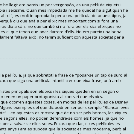
que he llegit em pareix un poc vergonyós, es una pel·li de xiquets i
fòbia i sexisme. Quan mes impactada me he quedat ha sigut quan he
 al cul", es molt in apropiada per a una pel·lícula de aquest tipus, ja
 perquè diu que anà a per el xic mes important com si fora una
nos diu això si no que també si no fora per els xics el xiques no
es el que tenen que anar darrere d'ells. No em pareix una bona
olament faltava això, no tenim suficient con aquesta societat per a
la pel·lícula, ja que sobretot la frase de "posar-se un tap de suro al
ara que siga una pel·lícula infantil crec que eixa frase, anà amb
stes principals son els xics i les xiques queden en un segon o
e no tenen un paper protagonista al contrari que els xics.
 la que ocorren aquestes coses, en moltes de les pel·lícules de Disney
 Alguns exemples del que dic podrien ser per exemple "Blancanieves
ente"... en aquestes es mostra que de no ser pels homes, les xiques
 que segons elles, no poden defendre-se com els homes, ja que no
m per a salvar-se elles soles. Encara que clar, eixes pel·lícules es
nts anys i ara es suposa que la societat es mes moderna, però al