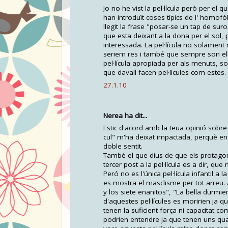
Jo no he vist la pel·lícula però per el 
han introduït coses típics de l' homo
llegit la frase "posar-se un tap de suro
que esta deixant a la dona per el sol,
interessada. La pel·lícula no solament 
seriem res i també que sempre son ell
pel·lícula apropiada per als menuts, s
que davall facen pel·lícules com estes.
27.1.10
Nerea ha dit...
Estic d'acord amb la teua opinió sobre 
cul" m'ha deixat impactada, perquè enc
doble sentit.
També el que dius de que els protagoni
tercer post a la pel·lícula es a dir, qu
Peró no es l'única pel·lícula infantil a
es mostra el masclisme per tot arreu.
y los siete enanitos", "La bella durmi
d'aquestes pel·lícules es moririen ja
tenen la suficient força ni capacitat co
podrien entendre ja que tenen uns qua