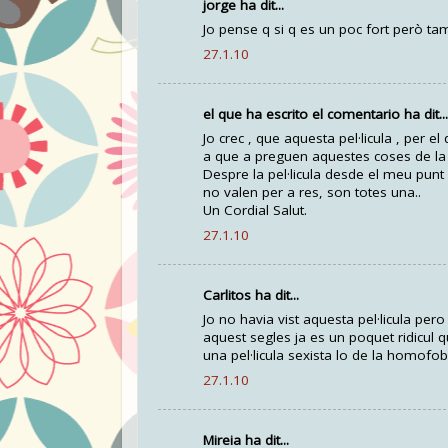
jorge ha dit...
Jo pense q si q es un poc fort però tam
27.1.10
el que ha escrito el comentario ha dit...
Jo crec , que aquesta pel·licula , per 
a que a preguen aquestes coses de la
Despre la pel·licula desde el meu punt 
no valen per a res, son totes una..
Un Cordial Salut.
27.1.10
Carlitos ha dit...
Jo no havia vist aquesta pel·licula pero 
aquest segles ja es un poquet ridicul q
una pel·licula sexista lo de la homofo
27.1.10
Mireia ha dit...