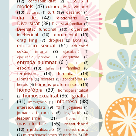
cossos i
(12)
contrapublicitat
(2)
models
(47)
cultura de la violació
(10)
curt
(19)
desamor
(4)
cultures
(1)
dia de
(42)
diccionaris
(7)
Diversitat
(38)
Diversitat familiar
(2)
Diversitat funcional
(10)
diversitat
intel·lectual
(10)
documental
(13)
drag king
(7)
drogues
(2)
DSM
(3)
educació sexual
(61)
educació
sexual infantil
(8)
ejaculació
(1)
enquesta
(2)
ejaculació precoç
(1)
entrada alumnat
(61)
escola
(3)
esport
(10)
famílies
(6)
falles
(1)
feminisme
(14)
feminitat
(14)
Filomena
(6)
floretes
(5)
gordofòbia
(4)
hòmens profeministes
(15)
herois
(4)
homofòbia
(39)
homoparentalitat
homosexualitat
(36)
Igualtat
(3)
(31)
infantesa
(48)
immigració
(1)
intersexualitats
(9)
joguines
(4)
ITS
(1)
jornades i cursos
(5)
legislació
(4)
lesbianisme
(21)
llibres
(1)
masculinitats
(55)
masturbació
(12)
medicalització
(7)
menstruació
(7)
Oh
micro(?)masclismes
(6)
notícies
(5)