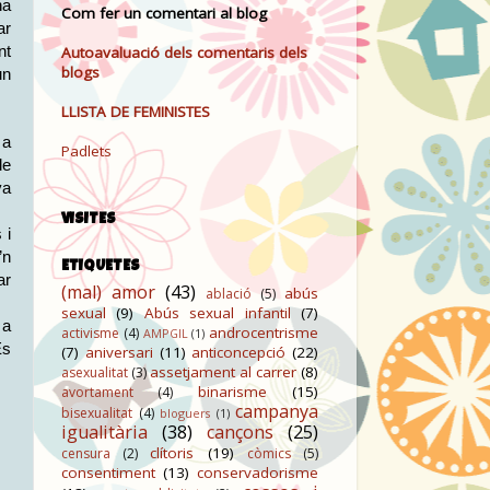
na
Com fer un comentari al blog
ar
nt
Autoavaluació dels comentaris dels
blogs
un
LLISTA DE FEMINISTES
 a
Padlets
de
va
VISITES
 i
’n
ETIQUETES
ar
(mal) amor
(43)
abús
ablació
(5)
sexual
(9)
Abús sexual infantil
(7)
 a
androcentrisme
activisme
(4)
AMPGIL
(1)
És
(7)
aniversari
(11)
anticoncepció
(22)
assetjament al carrer
(8)
asexualitat
(3)
binarisme
(15)
avortament
(4)
campanya
bisexualitat
(4)
bloguers
(1)
igualitària
(38)
cançons
(25)
clítoris
(19)
censura
(2)
còmics
(5)
consentiment
(13)
conservadorisme