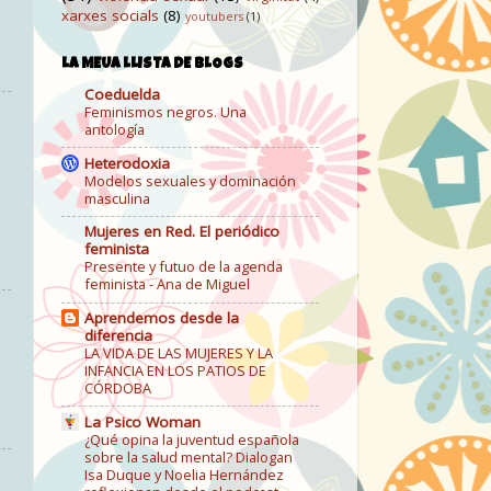
xarxes socials
(8)
youtubers
(1)
LA MEUA LLISTA DE BLOGS
Coeduelda
Feminismos negros. Una
antología
Heterodoxia
Modelos sexuales y dominación
masculina
Mujeres en Red. El periódico
feminista
Presente y futuo de la agenda
feminista - Ana de Miguel
Aprendemos desde la
diferencia
LA VIDA DE LAS MUJERES Y LA
INFANCIA EN LOS PATIOS DE
CÓRDOBA
La Psico Woman
¿Qué opina la juventud española
sobre la salud mental? Dialogan
Isa Duque y Noelia Hernández