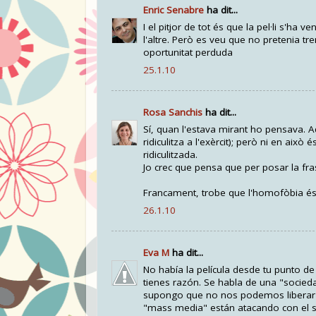
Enric Senabre
ha dit...
I el pitjor de tot és que la pel·li s'h
l'altre. Però es veu que no pretenia tre
oportunitat perduda
25.1.10
Rosa Sanchis
ha dit...
Sí, quan l'estava mirant ho pensava. A
ridiculitza a l'exèrcit); però ni en això
ridiculitzada.
Jo crec que pensa que per posar la fras
Francament, trobe que l'homofòbia és
26.1.10
Eva M
ha dit...
No había la película desde tu punto de 
tienes razón. Se habla de una "socie
supongo que no nos podemos liberar d
"mass media" están atacando con el si