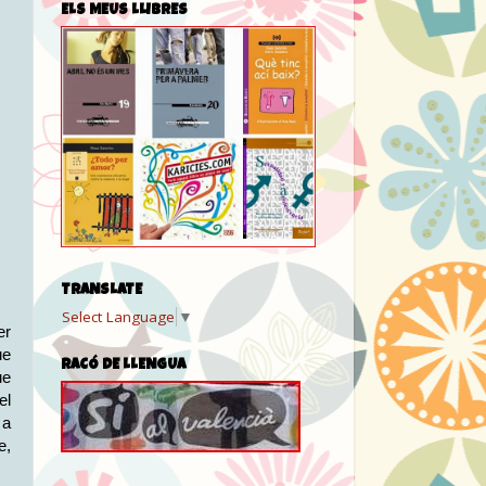
ELS MEUS LLIBRES
TRANSLATE
Select Language
▼
er
ue
RACÓ DE LLENGUA
ue
el
 a
e,