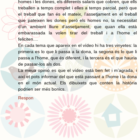
homes i les dones, els diferents salaris que cobren, que ells
treballen a temps complet i elles a temps parcial, però que
el treball que fan és el mateix, l’assetjament en el treball
que pateixen les dones però els homes no, la necessitat
d’un ambient lliure d’assetjament, que quan ella està
embarassada la volen tirar del treball i a l’home el
feliciten....
En cada tema que apareix en el vídeo hi ha tres vinyetes: la
primera es lo que li passa a la dona, la segona és lo que li
passa a l’home, que és diferent, i la tercera és el que hauria
de passar-los als dos.
La meua opinió es que el vídeo està ben fet i m’agrada, i
així et pots informar del que està passant a l’home i la dona
en el món actual. Els dibuixets que conten la història
podrien ser més bonics.
Respon