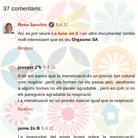
37 comentaris:
Rosa Sanchis
5.4.11
Ací es pot veure
La luna en ti
i un altre documental també
molt interessant que es diu
Orgasmo SA
Respon
josepcr 2ºb
5.4.11
A mi em pareix que la menstruació és un procés tan natural
com respirar ,però als homes no els passa això, aleshores
a alguns homes no els pareix agradable , però es com si no
els pareguera agradable la respiració.
La menstruació és un procés natural igual que la respiració.
Respon
jaime 2n B
5.4.11
La inseguritat del esser humà sobre la menstruaciò,