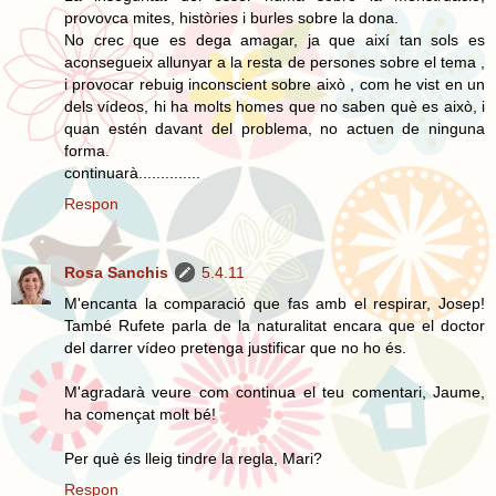
provovca mites, històries i burles sobre la dona.
No crec que es dega amagar, ja que així tan sols es
aconsegueix allunyar a la resta de persones sobre el tema ,
i provocar rebuig inconscient sobre això , com he vist en un
dels vídeos, hi ha molts homes que no saben què es això, i
quan estén davant del problema, no actuen de ninguna
forma.
continuarà..............
Respon
Rosa Sanchis
5.4.11
M'encanta la comparació que fas amb el respirar, Josep!
També Rufete parla de la naturalitat encara que el doctor
del darrer vídeo pretenga justificar que no ho és.
M'agradarà veure com continua el teu comentari, Jaume,
ha començat molt bé!
Per què és lleig tindre la regla, Mari?
Respon