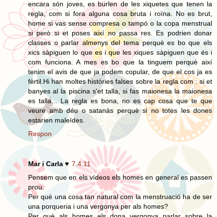
encara són joves, es burlen de les xiquetes que tenen la
regla, com si fora alguna cosa bruta i roïna. No es brut,
home si vas sense compresa o tampó o la copa menstrual
si però si et poses així no passa res. Es podrien donar
classes o parlar almenys del tema perquè es bo que els
xics sàpiguen lo que es i que les xiques sàpiguen que és i
com funciona. A mes es bo que la tinguem perquè així
tenim el avis de que ja podem copular, de que el cos ja es
fèrtil.Hi han moltes històries falses sobre la regla com : si et
banyes al la piscina s'et talla, si fas maionesa la maionesa
es talla... La regla es bona, no es cap cosa que te que
veure amb déu o satanàs perquè si no totes les dones
estarien maleïdes.
Respon
Mar i Carla ♥
7.4.11
Pensem que en els vídeos els homes en general es passen
prou.
Per què una cosa tan natural com la menstruació ha de ser
una porqueria i una vergonya per als homes?
Per què als homes els dona vergonya parlar sobre la