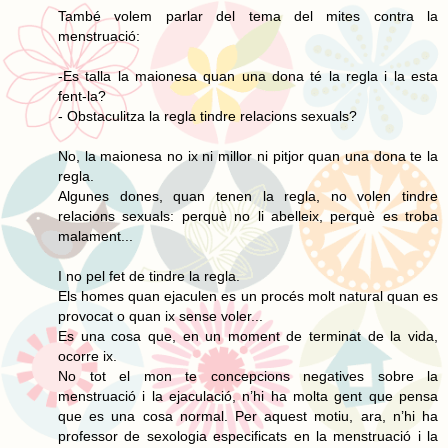
També volem parlar del tema del mites contra la
menstruació:
-Es talla la maionesa quan una dona té la regla i la esta
fent-la?
- Obstaculitza la regla tindre relacions sexuals?
No, la maionesa no ix ni millor ni pitjor quan una dona te la
regla.
Algunes dones, quan tenen la regla, no volen tindre
relacions sexuals: perquè no li abelleix, perquè es troba
malament...
I no pel fet de tindre la regla.
Els homes quan ejaculen es un procés molt natural quan es
provocat o quan ix sense voler...
Es una cosa que, en un moment de terminat de la vida,
ocorre ix.
No tot el mon te concepcions negatives sobre la
menstruació i la ejaculació, n’hi ha molta gent que pensa
que es una cosa normal. Per aquest motiu, ara, n’hi ha
professor de sexologia especificats en la menstruació i la