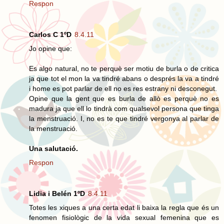
Respon
Carlos C 1ºD
8.4.11
Jo opine que:
Es algo natural, no te perquè ser motiu de burla o de critica
ja que tot el mon la va tindré abans o després la va a tindré
i home es pot parlar de ell no es res estrany ni desconegut.
Opine que la gent que es burla de allò es perquè no es
madura ja que ell lo tindrà com qualsevol persona que tinga
la menstruació. I, no es te que tindré vergonya al parlar de
la menstruació.
Una salutació.
Respon
Lidia i Belén 1ºD
8.4.11
Totes les xiques a una certa edat li baixa la regla que és un
fenomen fisiològic de la vida sexual femenina que es