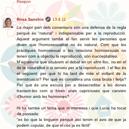
Respon
Rosa Sanchis
13.4.11
La major part dels comentaris són una defensa de la regla
perquè és “natural” i indispensable per a la reproducció.
Aquest argument també el fan servir les persones que
diuen que l’homosexualitat no és natural. Com que les
pràctiques homosexual o les relacions homosexuals no
tenen com a objectiu la reproducció, són inacceptables.
M’agradaria que situàrem el debat en un altre lloc, no en el
de la naturalitat o si serveix per a la reproducció. I el lloc és
el següent: per què hi ha tant de mite el voltant de la
menstruació? Per què es considera una cosa bruta i lletja?
Per què és una excusa per a desacreditar a les dones
tractant-les com si foren unes capricioses que canvien
d’humor amb les hormones?
Hi ha també un tema que m’interessa i que Lucia ha tocat
de passada:
“es bo que la tinguem perquè així tenim el avis de que ja
podem copular, de que el cos ja es fértil”