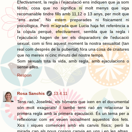
Efectivament, la regla i l’ejaculació ens indiquen que ja som
fèrtils, cosa que no significa ni molt menys que siga
recomanable tindre fills amb 11,12 o 13 anys, per molt que
“ens avise”. No estem preparades ni físicament ni
psicològica. Però m’agrada que Lucia haja fet referència a
la còpula perquè, efectivament, sembla que la regla i
l’ejaculació hagen de ser els disparadors de l’educació
sexual, com si fins aquest moment la nostra sexualitat (tan
real com després de la pubertat) fóra una cosa de criatures
que no mereix ni cinc minuts del nostre temps.
Som sexuals tota la vida, amb regla, amb ejaculacions o
sense elles.
Respon
Rosa Sanchis
13.4.11
Tens raó, Joselinki, els hòmens que ixen en el documental
són molt exagerats! I també tens raó en relacionar la
primera regla amb la primera ejaculació. És un tema per a
reflexionar com es veuen socialment aquestos dos fets.
Xics i xiques comencen amb els canvis físics; però la
mirada cap als nous cossos canvia en uns i en les altres.