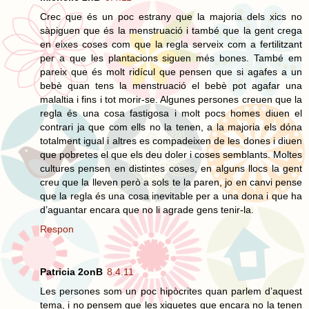
Crec que és un poc estrany que la majoria dels xics no
sàpiguen que és la menstruació i també que la gent crega
en eixes coses com que la regla serveix com a fertilitzant
per a que les plantacions siguen més bones. També em
pareix que és molt ridícul que pensen que si agafes a un
bebè quan tens la menstruació el bebè pot agafar una
malaltia i fins i tot morir-se. Algunes persones creuen que la
regla és una cosa fastigosa i molt pocs homes diuen el
contrari ja que com ells no la tenen, a la majoria els dóna
totalment igual i altres es compadeixen de les dones i diuen
que pobretes el que els deu doler i coses semblants. Moltes
cultures pensen en distintes coses, en alguns llocs la gent
creu que la lleven però a sols te la paren, jo en canvi pense
que la regla és una cosa inevitable per a una dona i que ha
d’aguantar encara que no li agrade gens tenir-la.
Respon
Patricia 2onB
8.4.11
Les persones som un poc hipòcrites quan parlem d’aquest
tema, i no pensem que les xiquetes que encara no la tenen