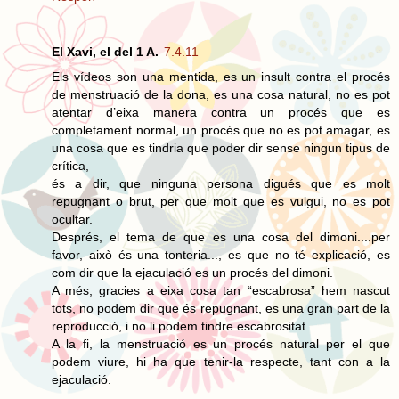
El Xavi, el del 1 A.
7.4.11
Els vídeos son una mentida, es un insult contra el procés
de menstruació de la dona, es una cosa natural, no es pot
atentar d’eixa manera contra un procés que es
completament normal, un procés que no es pot amagar, es
una cosa que es tindria que poder dir sense ningun tipus de
crítica,
és a dir, que ninguna persona digués que es molt
repugnant o brut, per que molt que es vulgui, no es pot
ocultar.
Després, el tema de que es una cosa del dimoni....per
favor, això és una tonteria..., es que no té explicació, es
com dir que la ejaculació es un procés del dimoni.
A més, gracies a eixa cosa tan “escabrosa” hem nascut
tots, no podem dir que és repugnant, es una gran part de la
reproducció, i no li podem tindre escabrositat.
A la fi, la menstruació es un procés natural per el que
podem viure, hi ha que tenir-la respecte, tant con a la
ejaculació.