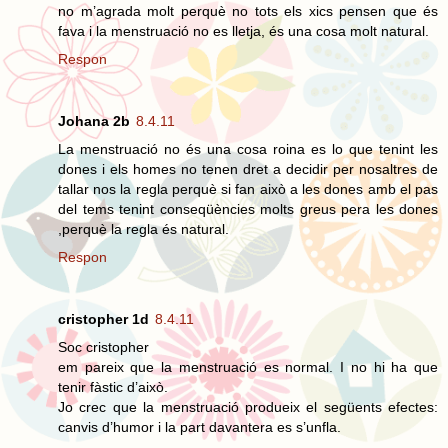
no m’agrada molt perquè no tots els xics pensen que és
fava i la menstruació no es lletja, és una cosa molt natural.
Respon
Johana 2b
8.4.11
La menstruació no és una cosa roina es lo que tenint les
dones i els homes no tenen dret a decidir per nosaltres de
tallar nos la regla perquè si fan això a les dones amb el pas
del tems tenint conseqüències molts greus pera les dones
,perquè la regla és natural.
Respon
cristopher 1d
8.4.11
Soc cristopher
em pareix que la menstruació es normal. I no hi ha que
tenir fàstic d’això.
Jo crec que la menstruació produeix el següents efectes:
canvis d’humor i la part davantera es s’unfla.