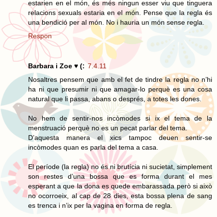
estarien en el món, és més ningun esser viu que tinguera
relacions sexuals estaria en el món. Pense que la regla és
una bendició per al món. No i hauria un món sense regla.
Respon
Barbara i Zoe ♥ (:
7.4.11
Nosaltres pensem que amb el fet de tindre la regla no n’hi
ha ni que presumir ni que amagar-lo perquè es una cosa
natural que li passa, abans o després, a totes les dones.
No hem de sentir-nos incòmodes si ix el tema de la
menstruació perquè no es un pecat parlar del tema.
D’aquesta manera el xics tampoc deuen sentir-se
incòmodes quan es parla del tema a casa.
El període (la regla) no és ni brutícia ni sucietat, simplement
son restes d’una bossa que es forma durant el mes
esperant a que la dona es quede embarassada però si això
no ocorroeix, al cap de 28 dies, esta bossa plena de sang
es trenca i n’ix per la vagina en forma de regla.