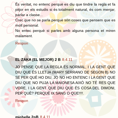
És veritat, no entenc perquè es diu que tindre la regla et fa
pitjor en els estudis si és totalment natural, és com menjar,
parlar a classe...
Crec que no se parla perquè són coses que pensem que es
molt personal.
No entec perquè si parles amb alguna persona et miren
malament.
Respon
EL ZAKA (EL MEJOR) 2 B
8.4.11
JO PENSE QUE LA REGLA ÉS NORMAL, I LA GENT QUE
DIU QUE ÉS LLETJA (MARY SERRANO DE SEGON B) NO
SÉ PER QUÈ HO DIU, JO NO HO ENTENC I LA GENT QUE
DIU QUE NO PUJA LA MAIONESA AIXÒ NO TÉ RES QUE
VORE, I LA GENT QUE DIU QUE ÉS COSA DEL DIMONI,
PER QUÈ? PERQUÈ IX SANG O QUE!!!!.
Respon
michelle 2nB
8.4.11