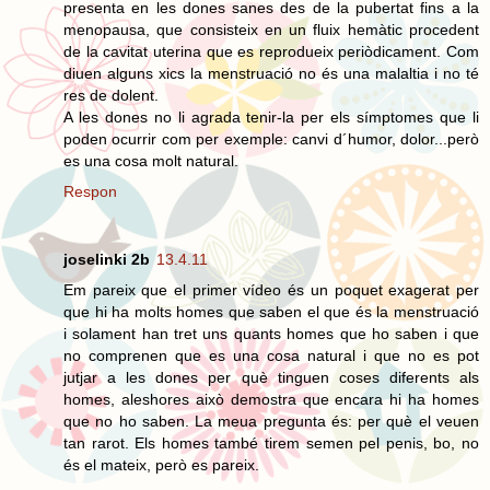
presenta en les dones sanes des de la pubertat fins a la
menopausa, que consisteix en un fluix hemàtic procedent
de la cavitat uterina que es reprodueix periòdicament. Com
diuen alguns xics la menstruació no és una malaltia i no té
res de dolent.
A les dones no li agrada tenir-la per els símptomes que li
poden ocurrir com per exemple: canvi d´humor, dolor...però
es una cosa molt natural.
Respon
joselinki 2b
13.4.11
Em pareix que el primer vídeo és un poquet exagerat per
que hi ha molts homes que saben el que és la menstruació
i solament han tret uns quants homes que ho saben i que
no comprenen que es una cosa natural i que no es pot
jutjar a les dones per què tinguen coses diferents als
homes, aleshores això demostra que encara hi ha homes
que no ho saben. La meua pregunta és: per què el veuen
tan rarot. Els homes també tirem semen pel penis, bo, no
és el mateix, però es pareix.