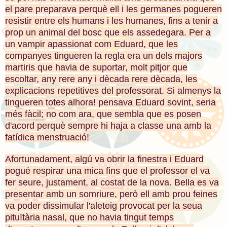
el pare preparava perquè ell i les germanes pogueren
resistir entre els humans i les humanes, fins a tenir a
prop un animal del bosc que els assedegara. Per a
un vampir apassionat com Eduard, que les
companyes tingueren la regla era un dels majors
martiris que havia de suportar, molt pitjor que
escoltar, any rere any i dècada rere dècada, les
explicacions repetitives del professorat. Si almenys la
tingueren totes alhora! pensava Eduard sovint, seria
més fàcil; no com ara, que sembla que es posen
d'acord perquè sempre hi haja a classe una amb la
fatídica menstruació!
Afortunadament, algú va obrir la finestra i Eduard
pogué respirar una mica fins que el professor el va
fer seure, justament, al costat de la nova. Bella es va
presentar amb un somriure, però ell amb prou feines
va poder dissimular l'aleteig provocat per la seua
pituïtària nasal, que no havia tingut temps