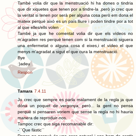
També volia dir que la menstruació hi ha dones o tindria
que dir xiquetes que tenen por a tindre-la ,però jo crec que
la veritat si tenen por serà per alguna cosa però em dona el
mateix perquè això es un país lliure i poden tindre por a tot
al que elles/ells volen .
També ja que he comentat volia dir que els vídeos no
m’agraden res perquè tenen com si la menstruació siguera
una enfermetat o alguna cosa d eixes,i el vídeo el que
menys m’agradat a sigut el que cura la menstruació.
Bye
:)adeu
Respon
Tamara
7.4.11
Jo crec que sempre es parla malament de la regla ja que
dóna un poquet de vergonya, però... la gent no pensa
perquè si pensaren voriem que sense la regla no hi hauria
manera de reproduir-nos.
Tampoc crec que siga recomanable dir:
-``Que fàstic´´
Doncs no perquè és una cosa natural i ens hem de sentir