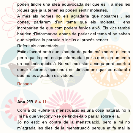
poden tindre una idea equivocada del que és, i a més les
xiques que ja la tenen es poden sentir molestes.
A més als homes no els agradaria que nosaltres , les
dones, parlàrem d’un tema que els molesta i ens
increparien de que com podem fer-los això. Els xics també
haurien d’informar-se abans de parlar del tema si no saben
que significa la paraula o inclús el procés sencer.
Referit als comentaris:
Estic d’acord amb que s’hauria de parlat més sobre el tema
per a que la gent estiga informada i per a que siga un tema
un poc més quotidià. No vull molestar a ningú però podríeu
donar diferents opinions i no dir sempre que és natural i
que no us agraden els vídeos.
Respon
Ana 2ºB
8.4.11
Com a dit Rufete la menstruació es una cosa natural, no n
´hi ha que vergonyir-se de tindre-la o parlar sobre ella.
Jo no estic en contra de la menstruació, pero a mi no
m`agrada les dies de la menstruació perque et fa mal la