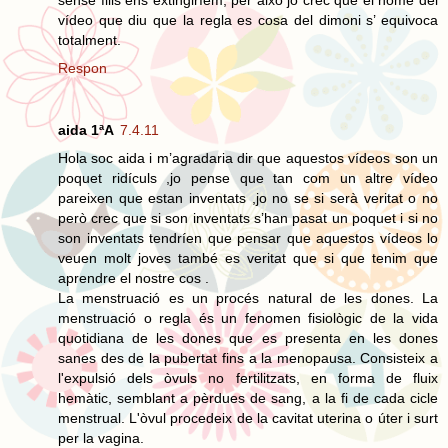
vídeo que diu que la regla es cosa del dimoni s’ equivoca
totalment.
Respon
aida 1ªA
7.4.11
Hola soc aida i m’agradaria dir que aquestos vídeos son un
poquet ridículs ,jo pense que tan com un altre vídeo
pareixen que estan inventats ,jo no se si serà veritat o no
però crec que si son inventats s’han pasat un poquet i si no
son inventats tendríen que pensar que aquestos vídeos lo
veuen molt joves també es veritat que si que tenim que
aprendre el nostre cos .
La menstruació es un procés natural de les dones. La
menstruació o regla és un fenomen fisiològic de la vida
quotidiana de les dones que es presenta en les dones
sanes des de la pubertat fins a la menopausa. Consisteix a
l'expulsió dels òvuls no fertilitzats, en forma de fluix
hemàtic, semblant a pèrdues de sang, a la fi de cada cicle
menstrual. L'òvul procedeix de la cavitat uterina o úter i surt
per la vagina.