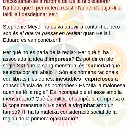
d'acostumar-se a l'aroma de Bella ni d'elaborar
l'antídot que li permetera resistir l'anhel d'apujar-li la
faldilla i desdejunar-se."
Stephenie
Meyer
no es va atrevir a contar-ho, però
açò és el que va passar en realitat
quan Bella i
Eduard es van conèixer!!!
Per què no es parla de la regla? Per què hi ha
associada la idea d’
impuresa
? Es pot dir en ple
segle XXI que la sang menstrual és “
suciedad
que
se echa por ahí abajo”? Són els hòmens racionals i
equilibrats i les dones,
inestables
i
capricioses
a
conseqüència de les hormones? Es talla la maionesa
quan es té la regla? És incompatible el
sexe
amb la
menstruació? Què és millor: el tampó, la compresa o
la copa menstrual? Es perd la
virginitat
amb un
tampó? Hi ha la mateixa consideració social de la
regla i de la primera
ejaculació
?