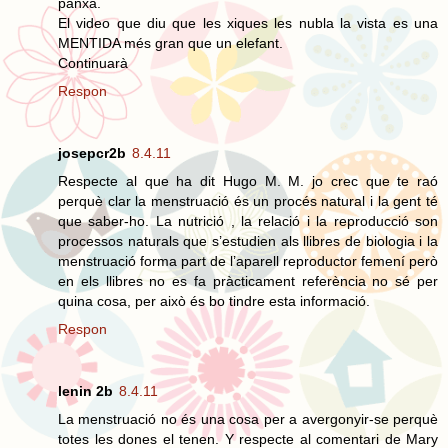
panxa.
El video que diu que les xiques les nubla la vista es una
MENTIDA més gran que un elefant.
Continuarà
Respon
josepcr2b
8.4.11
Respecte al que ha dit Hugo M. M. jo crec que te raó
perquè clar la menstruació és un procés natural i la gent té
que saber-ho. La nutrició , la relació i la reproducció son
processos naturals que s’estudien als llibres de biologia i la
menstruació forma part de l’aparell reproductor femení però
en els llibres no es fa pràcticament referència no sé per
quina cosa, per això és bo tindre esta informació.
Respon
lenin 2b
8.4.11
La menstruació no és una cosa per a avergonyir-se perquè
totes les dones el tenen. Y respecte al comentari de Mary