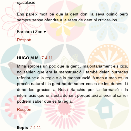
ejaculació.
Ens pareix molt bé que la gent doni la seva opinió però
sempre sense ofendre a la resta de gent ni criticar-los.
Barbara i Zoe ♥
Respon
HUGO M.M.
7.4.11
M’ha sorprès un poc que la gent , majoritàriament els xics,
no sabien que era la menstruació i també deien burrades
referint-se a la regla o a la menstruació. A mes a mes es un
procés natural i la gent ha de saber coses de les dones. Li
done les gracies a Rosa Sanchis per la formació i la
informació que ens esta donant perquè així al eixir al carrer
podrem saber que es la regla.
Respon
llopis
7.4.11