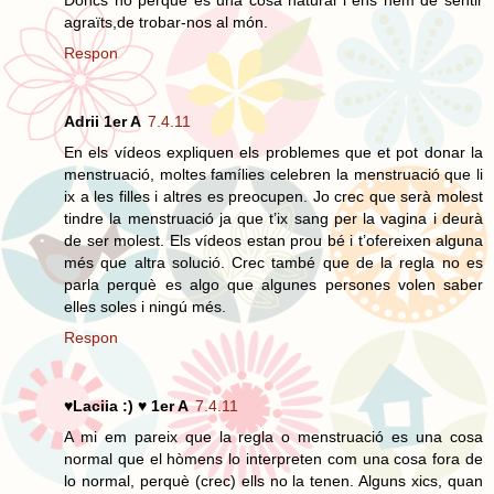
agraïts,de trobar-nos al món.
Respon
Adrii 1er A
7.4.11
En els vídeos expliquen els problemes que et pot donar la
menstruació, moltes famílies celebren la menstruació que li
ix a les filles i altres es preocupen. Jo crec que serà molest
tindre la menstruació ja que t’ix sang per la vagina i deurà
de ser molest. Els vídeos estan prou bé i t’ofereixen alguna
més que altra solució. Crec també que de la regla no es
parla perquè es algo que algunes persones volen saber
elles soles i ningú més.
Respon
♥Laciia :) ♥ 1er A
7.4.11
A mi em pareix que la regla o menstruació es una cosa
normal que el hòmens lo interpreten com una cosa fora de
lo normal, perquè (crec) ells no la tenen. Alguns xics, quan