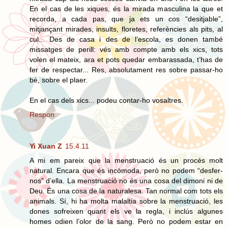
En el cas de les xiques, és la mirada masculina la que et
recorda, a cada pas, que ja ets un cos “desitjable”,
mitjançant mirades, insults, floretes, referències als pits, al
cul... Des de casa i des de l’escola, es donen també
missatges de perill: vés amb compte amb els xics, tots
volen el mateix, ara et pots quedar embarassada, t’has de
fer de respectar... Res, absolutament res sobre passar-ho
bé, sobre el plaer.
En el cas dels xics... podeu contar-ho vosaltres.
Respon
Yi Xuan Z
15.4.11
A mi em pareix que la menstruació és un procés molt
natural. Encara que és incòmoda, però no podem “desfer-
nos” d’ella. La menstruació no és una cosa del dimoni ni de
Deu. És una cosa de la naturalesa. Tan normal com tots els
animals. Sí, hi ha molta malaltia sobre la menstruació, les
dones sofreixen quant els ve la regla, i inclús algunes
homes odien l’olor de la sang. Però no podem estar en