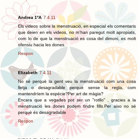
Andrea 1ºA
7.4.11
Els videos sobre la menstruació, en especial els comentaris
que deien en els videos, no m'han paregut molt apropiats,
com lo de que la menstruació es cosa del dimoni, es molt
ofensiu hacia les dones.
Respon
Elizabeth
7.4.11
No sé perquè la gent veu la menstruació com una cosa
lletja o desagradable perquè sense la regla, com
mantendríem la espècie?Per art de màgia?
Encara que a vegades pot ser un "rotllo" , gracies a la
menstruació les dones podem tindre fills.Per aixo no sé
perquè és desagradable
Respon