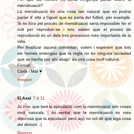
menstruació?
La menstruació és una cosa tan natural que es podria
parlar d’ ella a l’igual que es parla del futbol, per exemple.
Si no fóra pel procés de menstruació seria impossible fer el
coit per reproduir-se i tots saben que el proses de
reproducció és un dels tres processos més importants de la
vida.
Per finalitzar aquest comentari, volem i esperem que tots
els homes entengau que la regla no és ninguna”suciedad
que se hecha por ahí abajo” és una cosa molt natural.
Firmat:
Carla i Mar ♥
Respon
El Axel
7.4.11
Jo crec que tant la ejaculació com la menstruació són coses
molt naturals, i és veritat que la menstruació és més
dolorosa que la ejaculació però açò no vol dir que siga cosa
del dimoni. ;)
Respon