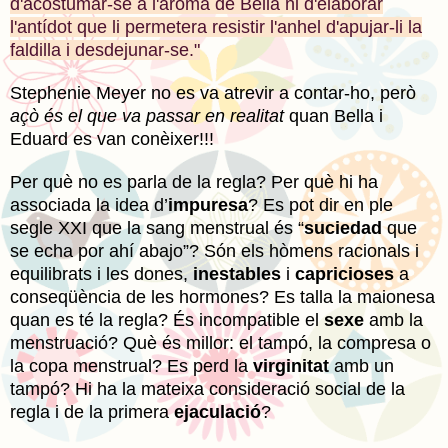
d'acostumar-se a l'aroma de Bella ni d'elaborar
l'antídot que li permetera resistir l'anhel d'apujar-li la
faldilla i desdejunar-se."
Stephenie
Meyer
no es va atrevir a contar-ho, però
açò és el que va passar en realitat
quan Bella i
Eduard es van conèixer!!!
Per què no es parla de la regla? Per què hi ha
associada la idea d’
impuresa
? Es pot dir en ple
segle XXI que la sang menstrual és “
suciedad
que
se echa por ahí abajo”? Són els hòmens racionals i
equilibrats i les dones,
inestables
i
capricioses
a
conseqüència de les hormones? Es talla la maionesa
quan es té la regla? És incompatible el
sexe
amb la
menstruació? Què és millor: el tampó, la compresa o
la copa menstrual? Es perd la
virginitat
amb un
tampó? Hi ha la mateixa consideració social de la
regla i de la primera
ejaculació
?