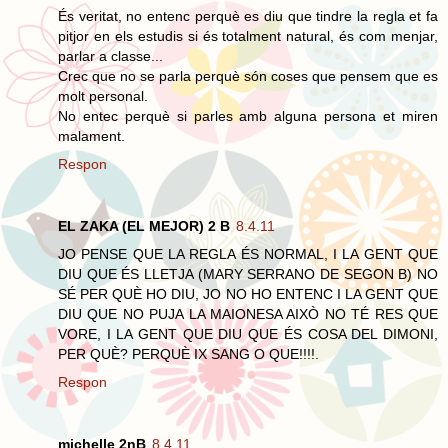
És veritat, no entenc perquè es diu que tindre la regla et fa
pitjor en els estudis si és totalment natural, és com menjar,
parlar a classe...
Crec que no se parla perquè són coses que pensem que es
molt personal.
No entec perquè si parles amb alguna persona et miren
malament.
Respon
EL ZAKA (EL MEJOR) 2 B
8.4.11
JO PENSE QUE LA REGLA ÉS NORMAL, I LA GENT QUE
DIU QUE ÉS LLETJA (MARY SERRANO DE SEGON B) NO
SÉ PER QUÈ HO DIU, JO NO HO ENTENC I LA GENT QUE
DIU QUE NO PUJA LA MAIONESA AIXÒ NO TÉ RES QUE
VORE, I LA GENT QUE DIU QUE ÉS COSA DEL DIMONI,
PER QUÈ? PERQUÈ IX SANG O QUE!!!!.
Respon
michelle 2nB
8.4.11