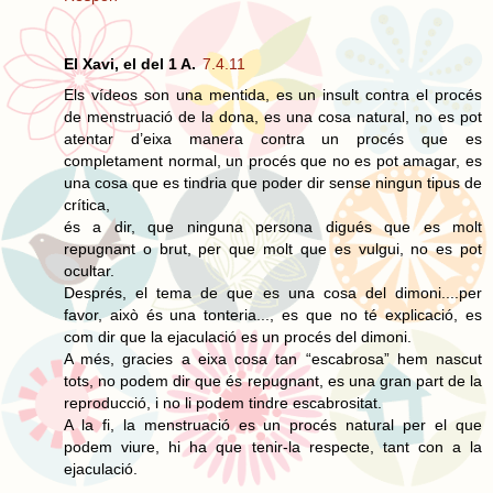
El Xavi, el del 1 A.
7.4.11
Els vídeos son una mentida, es un insult contra el procés
de menstruació de la dona, es una cosa natural, no es pot
atentar d’eixa manera contra un procés que es
completament normal, un procés que no es pot amagar, es
una cosa que es tindria que poder dir sense ningun tipus de
crítica,
és a dir, que ninguna persona digués que es molt
repugnant o brut, per que molt que es vulgui, no es pot
ocultar.
Després, el tema de que es una cosa del dimoni....per
favor, això és una tonteria..., es que no té explicació, es
com dir que la ejaculació es un procés del dimoni.
A més, gracies a eixa cosa tan “escabrosa” hem nascut
tots, no podem dir que és repugnant, es una gran part de la
reproducció, i no li podem tindre escabrositat.
A la fi, la menstruació es un procés natural per el que
podem viure, hi ha que tenir-la respecte, tant con a la
ejaculació.