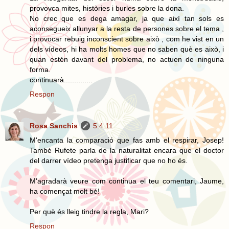
provovca mites, històries i burles sobre la dona.
No crec que es dega amagar, ja que així tan sols es
aconsegueix allunyar a la resta de persones sobre el tema ,
i provocar rebuig inconscient sobre això , com he vist en un
dels vídeos, hi ha molts homes que no saben què es això, i
quan estén davant del problema, no actuen de ninguna
forma.
continuarà..............
Respon
Rosa Sanchis
5.4.11
M'encanta la comparació que fas amb el respirar, Josep!
També Rufete parla de la naturalitat encara que el doctor
del darrer vídeo pretenga justificar que no ho és.
M'agradarà veure com continua el teu comentari, Jaume,
ha començat molt bé!
Per què és lleig tindre la regla, Mari?
Respon