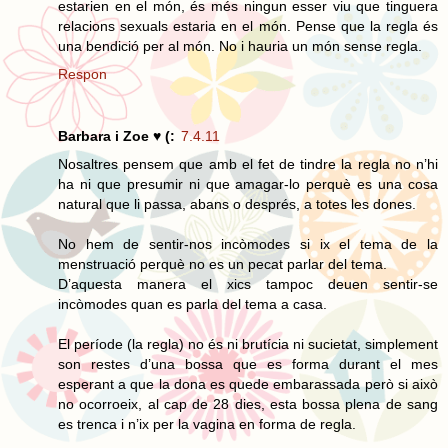
estarien en el món, és més ningun esser viu que tinguera
relacions sexuals estaria en el món. Pense que la regla és
una bendició per al món. No i hauria un món sense regla.
Respon
Barbara i Zoe ♥ (:
7.4.11
Nosaltres pensem que amb el fet de tindre la regla no n’hi
ha ni que presumir ni que amagar-lo perquè es una cosa
natural que li passa, abans o després, a totes les dones.
No hem de sentir-nos incòmodes si ix el tema de la
menstruació perquè no es un pecat parlar del tema.
D’aquesta manera el xics tampoc deuen sentir-se
incòmodes quan es parla del tema a casa.
El període (la regla) no és ni brutícia ni sucietat, simplement
son restes d’una bossa que es forma durant el mes
esperant a que la dona es quede embarassada però si això
no ocorroeix, al cap de 28 dies, esta bossa plena de sang
es trenca i n’ix per la vagina en forma de regla.