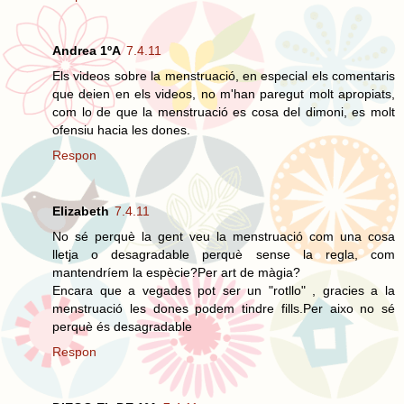
Andrea 1ºA
7.4.11
Els videos sobre la menstruació, en especial els comentaris
que deien en els videos, no m'han paregut molt apropiats,
com lo de que la menstruació es cosa del dimoni, es molt
ofensiu hacia les dones.
Respon
Elizabeth
7.4.11
No sé perquè la gent veu la menstruació com una cosa
lletja o desagradable perquè sense la regla, com
mantendríem la espècie?Per art de màgia?
Encara que a vegades pot ser un "rotllo" , gracies a la
menstruació les dones podem tindre fills.Per aixo no sé
perquè és desagradable
Respon