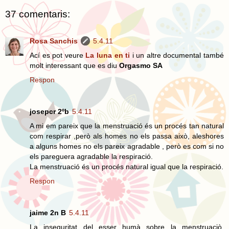
37 comentaris:
Rosa Sanchis
5.4.11
Ací es pot veure
La luna en ti
i un altre documental també
molt interessant que es diu
Orgasmo SA
Respon
josepcr 2ºb
5.4.11
A mi em pareix que la menstruació és un procés tan natural
com respirar ,però als homes no els passa això, aleshores
a alguns homes no els pareix agradable , però es com si no
els pareguera agradable la respiració.
La menstruació és un procés natural igual que la respiració.
Respon
jaime 2n B
5.4.11
La inseguritat del esser humà sobre la menstruaciò,