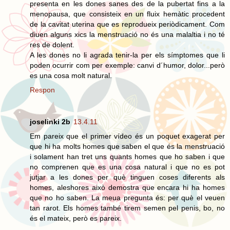
presenta en les dones sanes des de la pubertat fins a la
menopausa, que consisteix en un fluix hemàtic procedent
de la cavitat uterina que es reprodueix periòdicament. Com
diuen alguns xics la menstruació no és una malaltia i no té
res de dolent.
A les dones no li agrada tenir-la per els símptomes que li
poden ocurrir com per exemple: canvi d´humor, dolor...però
es una cosa molt natural.
Respon
joselinki 2b
13.4.11
Em pareix que el primer vídeo és un poquet exagerat per
que hi ha molts homes que saben el que és la menstruació
i solament han tret uns quants homes que ho saben i que
no comprenen que es una cosa natural i que no es pot
jutjar a les dones per què tinguen coses diferents als
homes, aleshores això demostra que encara hi ha homes
que no ho saben. La meua pregunta és: per què el veuen
tan rarot. Els homes també tirem semen pel penis, bo, no
és el mateix, però es pareix.