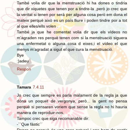
També volia dir que la menstruació hi ha dones o tindria
que dir xiquetes que tenen por a tindre-la ,però jo crec que
la veritat si tenen por serà per alguna cosa però em dona el
mateix perquè això es un país lliure i poden tindre por a tot
al que elles/ells volen .
També ja que he comentat volia dir que els vídeos no
m’agraden res perquè tenen com si la menstruació siguera
una enfermetat o alguna cosa d eixes,i el vídeo el que
menys m’agradat a sigut el que cura la menstruació.
Bye
:)adeu
Respon
Tamara
7.4.11
Jo crec que sempre es parla malament de la regla ja que
dóna un poquet de vergonya, però... la gent no pensa
perquè si pensaren voriem que sense la regla no hi hauria
manera de reproduir-nos.
Tampoc crec que siga recomanable dir:
-``Que fàstic´´
Doncs no perquè és una cosa natural i ens hem de sentir