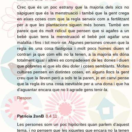
Crec que és un poc estrany que la majoria dels xics no
sàpiguen que és la menstruació i també que la gent crega
en eixes coses com que la regla serveix com a fertilitzant
per a que les plantacions siguen més bones. També em
pareix que és molt ridícul que pensen que si agafes a un
bebè quan tens la menstruació el bebè pot agafar una
malaltia i fins i tot morir-se. Algunes persones creuen que la
regla és una cosa fastigosa i molt pocs homes diuen el
contrari ja que com ells no la tenen, a la majoria els dóna
totalment igual i altres es compadeixen de les dones i diuen
que pobretes el que els deu doler i coses semblants. Moltes
cultures pensen en distintes coses, en alguns llocs la gent
creu que la lleven però a sols te la paren, jo en canvi pense
que la regla és una cosa inevitable per a una dona i que ha
d’aguantar encara que no li agrade gens tenir-la.
Respon
Patricia 2onB
8.4.11
Les persones som un poc hipòcrites quan parlem d’aquest
tema, i no pensem que les xiquetes que encara no la tenen