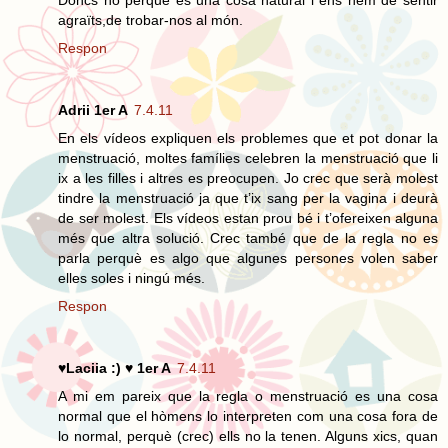
agraïts,de trobar-nos al món.
Respon
Adrii 1er A
7.4.11
En els vídeos expliquen els problemes que et pot donar la
menstruació, moltes famílies celebren la menstruació que li
ix a les filles i altres es preocupen. Jo crec que serà molest
tindre la menstruació ja que t’ix sang per la vagina i deurà
de ser molest. Els vídeos estan prou bé i t’ofereixen alguna
més que altra solució. Crec també que de la regla no es
parla perquè es algo que algunes persones volen saber
elles soles i ningú més.
Respon
♥Laciia :) ♥ 1er A
7.4.11
A mi em pareix que la regla o menstruació es una cosa
normal que el hòmens lo interpreten com una cosa fora de
lo normal, perquè (crec) ells no la tenen. Alguns xics, quan