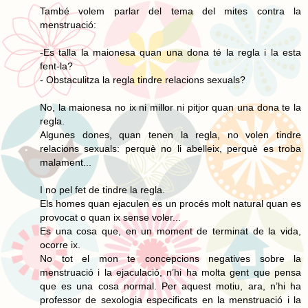
També volem parlar del tema del mites contra la
menstruació:
-Es talla la maionesa quan una dona té la regla i la esta
fent-la?
- Obstaculitza la regla tindre relacions sexuals?
No, la maionesa no ix ni millor ni pitjor quan una dona te la
regla.
Algunes dones, quan tenen la regla, no volen tindre
relacions sexuals: perquè no li abelleix, perquè es troba
malament...
I no pel fet de tindre la regla.
Els homes quan ejaculen es un procés molt natural quan es
provocat o quan ix sense voler...
Es una cosa que, en un moment de terminat de la vida,
ocorre ix.
No tot el mon te concepcions negatives sobre la
menstruació i la ejaculació, n’hi ha molta gent que pensa
que es una cosa normal. Per aquest motiu, ara, n’hi ha
professor de sexologia especificats en la menstruació i la