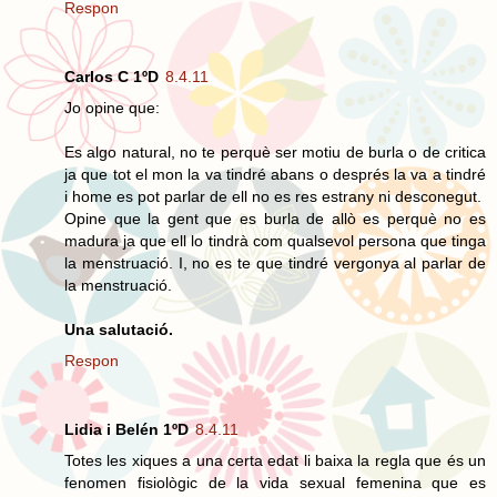
Respon
Carlos C 1ºD
8.4.11
Jo opine que:
Es algo natural, no te perquè ser motiu de burla o de critica
ja que tot el mon la va tindré abans o després la va a tindré
i home es pot parlar de ell no es res estrany ni desconegut.
Opine que la gent que es burla de allò es perquè no es
madura ja que ell lo tindrà com qualsevol persona que tinga
la menstruació. I, no es te que tindré vergonya al parlar de
la menstruació.
Una salutació.
Respon
Lidia i Belén 1ºD
8.4.11
Totes les xiques a una certa edat li baixa la regla que és un
fenomen fisiològic de la vida sexual femenina que es