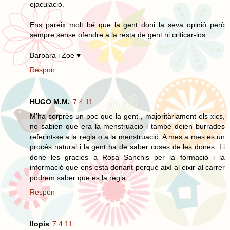
ejaculació.
Ens pareix molt bé que la gent doni la seva opinió però
sempre sense ofendre a la resta de gent ni criticar-los.
Barbara i Zoe ♥
Respon
HUGO M.M.
7.4.11
M’ha sorprès un poc que la gent , majoritàriament els xics,
no sabien que era la menstruació i també deien burrades
referint-se a la regla o a la menstruació. A mes a mes es un
procés natural i la gent ha de saber coses de les dones. Li
done les gracies a Rosa Sanchis per la formació i la
informació que ens esta donant perquè així al eixir al carrer
podrem saber que es la regla.
Respon
llopis
7.4.11