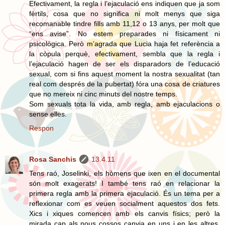
Efectivament, la regla i l’ejaculació ens indiquen que ja som
fèrtils, cosa que no significa ni molt menys que siga
recomanable tindre fills amb 11,12 o 13 anys, per molt que
“ens avise”. No estem preparades ni físicament ni
psicològica. Però m’agrada que Lucia haja fet referència a
la còpula perquè, efectivament, sembla que la regla i
l’ejaculació hagen de ser els disparadors de l’educació
sexual, com si fins aquest moment la nostra sexualitat (tan
real com després de la pubertat) fóra una cosa de criatures
que no mereix ni cinc minuts del nostre temps.
Som sexuals tota la vida, amb regla, amb ejaculacions o
sense elles.
Respon
Rosa Sanchis
13.4.11
Tens raó, Joselinki, els hòmens que ixen en el documental
són molt exagerats! I també tens raó en relacionar la
primera regla amb la primera ejaculació. És un tema per a
reflexionar com es veuen socialment aquestos dos fets.
Xics i xiques comencen amb els canvis físics; però la
mirada cap als nous cossos canvia en uns i en les altres.