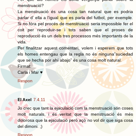
menstruació?
La menstruació és una cosa tan natural que es podria
parlar d’ ella a l’igual que es parla del futbol, per exemple.
Si no fóra pel procés de menstruació seria impossible fer el
coit per reproduir-se i tots saben que el proses de
reproducció és un dels tres processos més importants de la
vida.
Per finalitzar aquest comentari, volem i esperem que tots
els homes entengau que la regla no és ninguna”suciedad
que se hecha por ahí abajo” és una cosa molt natural.
Firmat:
Carla i Mar ♥
Respon
El Axel
7.4.11
Jo crec que tant la ejaculació com la menstruació són coses
molt naturals, i és veritat que la menstruació és més
dolorosa que la ejaculació però açò no vol dir que siga cosa
del dimoni. ;)
Respon