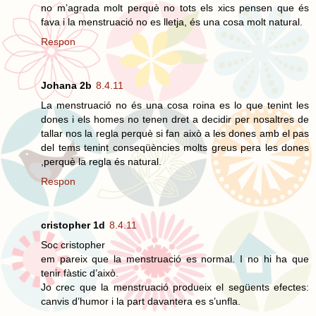
no m’agrada molt perquè no tots els xics pensen que és
fava i la menstruació no es lletja, és una cosa molt natural.
Respon
Johana 2b
8.4.11
La menstruació no és una cosa roina es lo que tenint les
dones i els homes no tenen dret a decidir per nosaltres de
tallar nos la regla perquè si fan això a les dones amb el pas
del tems tenint conseqüències molts greus pera les dones
,perquè la regla és natural.
Respon
cristopher 1d
8.4.11
Soc cristopher
em pareix que la menstruació es normal. I no hi ha que
tenir fàstic d’això.
Jo crec que la menstruació produeix el següents efectes:
canvis d’humor i la part davantera es s’unfla.