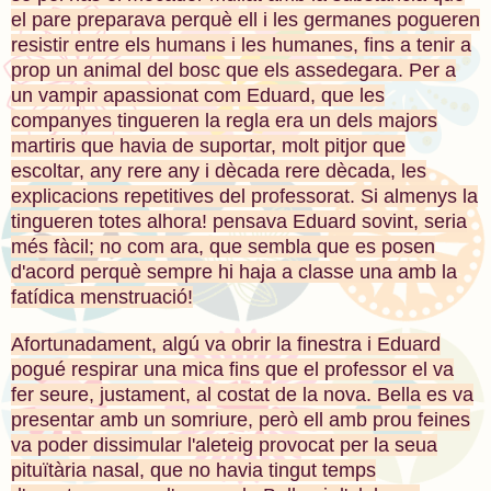
el pare preparava perquè ell i les germanes pogueren
resistir entre els humans i les humanes, fins a tenir a
prop un animal del bosc que els assedegara. Per a
un vampir apassionat com Eduard, que les
companyes tingueren la regla era un dels majors
martiris que havia de suportar, molt pitjor que
escoltar, any rere any i dècada rere dècada, les
explicacions repetitives del professorat. Si almenys la
tingueren totes alhora! pensava Eduard sovint, seria
més fàcil; no com ara, que sembla que es posen
d'acord perquè sempre hi haja a classe una amb la
fatídica menstruació!
Afortunadament, algú va obrir la finestra i Eduard
pogué respirar una mica fins que el professor el va
fer seure, justament, al costat de la nova. Bella es va
presentar amb un somriure, però ell amb prou feines
va poder dissimular l'aleteig provocat per la seua
pituïtària nasal, que no havia tingut temps