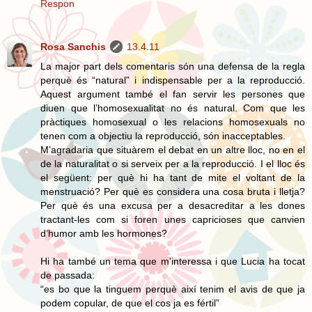
Respon
Rosa Sanchis
13.4.11
La major part dels comentaris són una defensa de la regla
perquè és “natural” i indispensable per a la reproducció.
Aquest argument també el fan servir les persones que
diuen que l’homosexualitat no és natural. Com que les
pràctiques homosexual o les relacions homosexuals no
tenen com a objectiu la reproducció, són inacceptables.
M’agradaria que situàrem el debat en un altre lloc, no en el
de la naturalitat o si serveix per a la reproducció. I el lloc és
el següent: per què hi ha tant de mite el voltant de la
menstruació? Per què es considera una cosa bruta i lletja?
Per què és una excusa per a desacreditar a les dones
tractant-les com si foren unes capricioses que canvien
d’humor amb les hormones?
Hi ha també un tema que m’interessa i que Lucia ha tocat
de passada:
“es bo que la tinguem perquè així tenim el avis de que ja
podem copular, de que el cos ja es fértil”