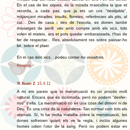
En el cas de les xiques, és la mirada masculina la que et
recorda, a cada pas, que ja ets un cos “desitjable”,
mitjançant mirades, insults, floretes, referències als pits, al
cul... Des de casa i des de l’escola, es donen també
missatges de perill: vés amb compte amb els xics, tots
volen el mateix, ara et pots quedar embarassada, t’has de
fer de respectar... Res, absolutament res sobre passar-ho
bé, sobre el plaer.
En el cas dels xics... podeu contar-ho vosaltres.
Respon
Yi Xuan Z
15.4.11
A mi em pareix que la menstruació és un procés molt
natural. Encara que és incòmoda, però no podem “desfer-
nos” d’ella. La menstruació no és una cosa del dimoni ni de
Deu. És una cosa de la naturalesa. Tan normal com tots els
animals. Sí, hi ha molta malaltia sobre la menstruació, les
dones sofreixen quant els ve la regla, i inclús algunes
homes odien l’olor de la sang. Però no podem estar en