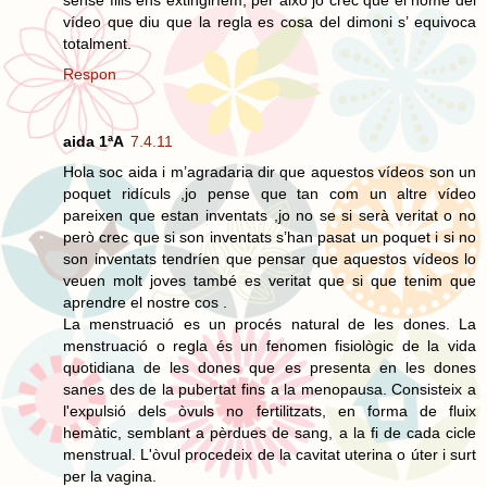
vídeo que diu que la regla es cosa del dimoni s’ equivoca
totalment.
Respon
aida 1ªA
7.4.11
Hola soc aida i m’agradaria dir que aquestos vídeos son un
poquet ridículs ,jo pense que tan com un altre vídeo
pareixen que estan inventats ,jo no se si serà veritat o no
però crec que si son inventats s’han pasat un poquet i si no
son inventats tendríen que pensar que aquestos vídeos lo
veuen molt joves també es veritat que si que tenim que
aprendre el nostre cos .
La menstruació es un procés natural de les dones. La
menstruació o regla és un fenomen fisiològic de la vida
quotidiana de les dones que es presenta en les dones
sanes des de la pubertat fins a la menopausa. Consisteix a
l'expulsió dels òvuls no fertilitzats, en forma de fluix
hemàtic, semblant a pèrdues de sang, a la fi de cada cicle
menstrual. L'òvul procedeix de la cavitat uterina o úter i surt
per la vagina.