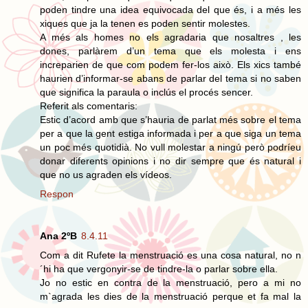
poden tindre una idea equivocada del que és, i a més les
xiques que ja la tenen es poden sentir molestes.
A més als homes no els agradaria que nosaltres , les
dones, parlàrem d’un tema que els molesta i ens
increparien de que com podem fer-los això. Els xics també
haurien d’informar-se abans de parlar del tema si no saben
que significa la paraula o inclús el procés sencer.
Referit als comentaris:
Estic d’acord amb que s’hauria de parlat més sobre el tema
per a que la gent estiga informada i per a que siga un tema
un poc més quotidià. No vull molestar a ningú però podríeu
donar diferents opinions i no dir sempre que és natural i
que no us agraden els vídeos.
Respon
Ana 2ºB
8.4.11
Com a dit Rufete la menstruació es una cosa natural, no n
´hi ha que vergonyir-se de tindre-la o parlar sobre ella.
Jo no estic en contra de la menstruació, pero a mi no
m`agrada les dies de la menstruació perque et fa mal la