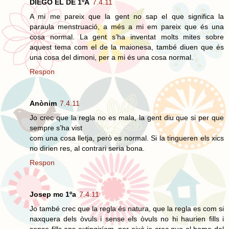
DIEGO EL DE 1ºA
7.4.11
A mi me pareix que la gent no sap el que significa la
paraula menstruació, a més a mi em pareix que és una
cosa normal. La gent s’ha inventat molts mites sobre
aquest tema com el de la maionesa, també diuen que és
una cosa del dimoni, per a mi és una cosa normal.
Respon
Anònim
7.4.11
Jo crec que la regla no es mala, la gent diu que si per que
sempre s’ha vist
com una cosa lletja, però es normal. Si la tingueren els xics
no dirien res, al contrari seria bona.
Respon
Josep mc 1ºa
7.4.11
Jo també crec que la regla és natura, que la regla es com si
naxquera dels òvuls i sense els òvuls no hi haurien fills i
sense fills ens extingiríem, per això jo crec que el home del