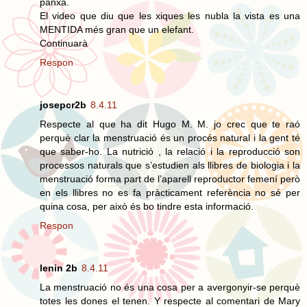
panxa.
El video que diu que les xiques les nubla la vista es una
MENTIDA més gran que un elefant.
Continuarà
Respon
josepcr2b
8.4.11
Respecte al que ha dit Hugo M. M. jo crec que te raó
perquè clar la menstruació és un procés natural i la gent té
que saber-ho. La nutrició , la relació i la reproducció son
processos naturals que s’estudien als llibres de biologia i la
menstruació forma part de l’aparell reproductor femení però
en els llibres no es fa pràcticament referència no sé per
quina cosa, per això és bo tindre esta informació.
Respon
lenin 2b
8.4.11
La menstruació no és una cosa per a avergonyir-se perquè
totes les dones el tenen. Y respecte al comentari de Mary