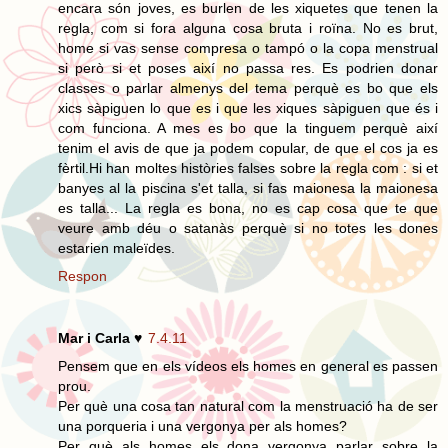
encara són joves, es burlen de les xiquetes que tenen la
regla, com si fora alguna cosa bruta i roïna. No es brut,
home si vas sense compresa o tampó o la copa menstrual
si però si et poses així no passa res. Es podrien donar
classes o parlar almenys del tema perquè es bo que els
xics sàpiguen lo que es i que les xiques sàpiguen que és i
com funciona. A mes es bo que la tinguem perquè així
tenim el avis de que ja podem copular, de que el cos ja es
fèrtil.Hi han moltes històries falses sobre la regla com : si et
banyes al la piscina s'et talla, si fas maionesa la maionesa
es talla... La regla es bona, no es cap cosa que te que
veure amb déu o satanàs perquè si no totes les dones
estarien maleïdes.
Respon
Mar i Carla ♥
7.4.11
Pensem que en els vídeos els homes en general es passen
prou.
Per què una cosa tan natural com la menstruació ha de ser
una porqueria i una vergonya per als homes?
Per què als homes els dona vergonya parlar sobre la