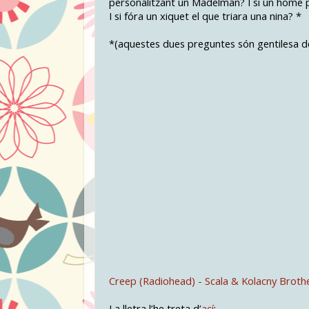
personalitzant un Madelman? I si un home p
I si fóra un xiquet el que triara una nina? *
*(aquestes dues preguntes són gentilesa d
Creep (Radiohead) - Scala & Kolacny Broth
La lletra l’he treta d’
ací
: