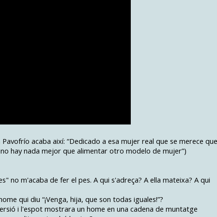
a Pavofrío acaba així: “Dedicado a esa mujer real que se merece qu
ue no hay nada mejor que alimentar otro modelo de mujer”)
des" no m'acaba de fer el pes. A qui s'adreça? A ella mateixa? A qui
 home qui diu “¡Venga, hija, que son todas iguales!”?
inversió i l'espot mostrara un home en una cadena de muntatge