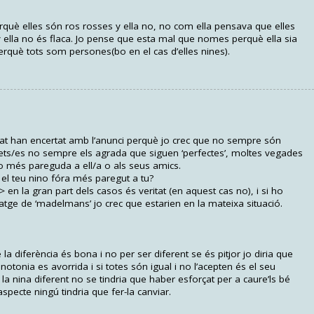
perquè elles són ros rosses y ella no, no com ella pensava que elles
y ella no és flaca. Jo pense que esta mal que nomes perquè ella sia
què tots som persones(bo en el cas d’elles nines).
itat han encertat amb l’anunci perquè jo crec que no sempre són
iquets/es no sempre els agrada que siguen ‘perfectes’, moltes vegades
 o més pareguda a ell/a o als seus amics.
 el teu nino fóra més paregut a tu?
 en la gran part dels casos és veritat (en aquest cas no), i si ho
e de ‘madelmans’ jo crec que estarien en la mateixa situació.
a diferència és bona i no per ser diferent se és pitjor jo diria que
tonia es avorrida i si totes són igual i no l’acepten és el seu
a nina diferent no se tindria que haber esforçat per a caure’ls bé
specte ningú tindria que fer-la canviar.