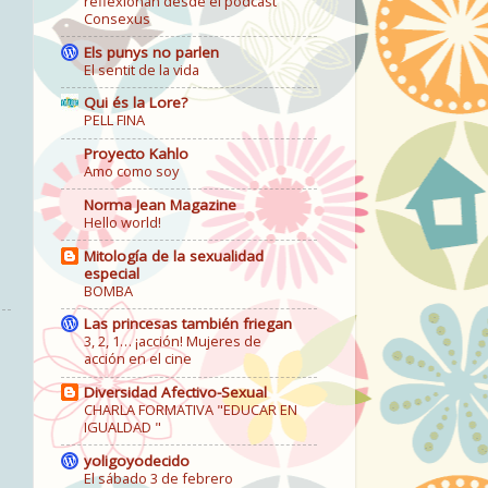
reflexionan desde el podcast
Consexus
Els punys no parlen
El sentit de la vida
Qui és la Lore?
PELL FINA
Proyecto Kahlo
Amo como soy
Norma Jean Magazine
Hello world!
Mitología de la sexualidad
especial
BOMBA
Las princesas también friegan
3, 2, 1… ¡acción! Mujeres de
acción en el cine
Diversidad Afectivo-Sexual
CHARLA FORMATIVA "EDUCAR EN
IGUALDAD "
yoligoyodecido
El sábado 3 de febrero