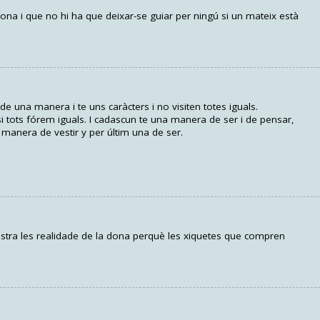
bona i que no hi ha que deixar-se guiar per ningú si un mateix està
e una manera i te uns caràcters i no visiten totes iguals.
si tots fórem iguals. I cadascun te una manera de ser i de pensar,
anera de vestir y per últim una de ser.
stra les realidade de la dona perquè les xiquetes que compren