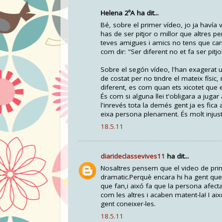
Helena 2ºA ha dit...
Bé, sobre el primer vídeo, jo ja havía 
has de ser pitjor o millor que altres
teves amigues i amics no tens que canv
com dir: "Ser diferent no et fa ser pitj
Sobre el segón vídeo, l'han exagerat 
de costat per no tindre el mateix físic,
diferent, es com quan ets xicotet que e
És com si alguna llei t'obligara a jugar 
l'inrevés tota la demés gent ja es fica
eixa persona plenament. És molt injust
18.5.11
diarideclassevives11
ha dit...
Nosaltres pensem que el video de primer
dramatic.Perquè encara hi ha gent que d
que fan,i aixó fa que la persona afecta
com les altres i acaben matent-la! I a
gent coneixer-les.
18.5.11