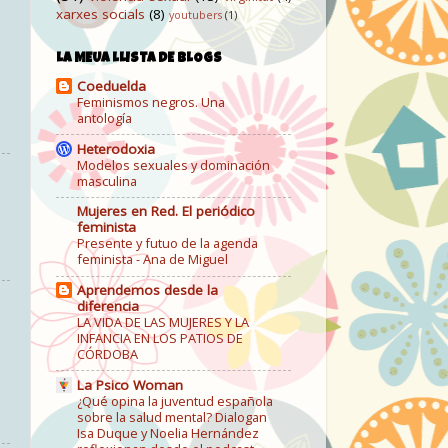
xarxes socials
(8)
youtubers
(1)
LA MEUA LLISTA DE BLOGS
Coeduelda
Feminismos negros. Una
antología
Heterodoxia
Modelos sexuales y dominación
masculina
Mujeres en Red. El periódico
feminista
Presente y futuo de la agenda
feminista - Ana de Miguel
Aprendemos desde la
diferencia
LA VIDA DE LAS MUJERES Y LA
INFANCIA EN LOS PATIOS DE
CÓRDOBA
La Psico Woman
¿Qué opina la juventud española
sobre la salud mental? Dialogan
Isa Duque y Noelia Hernández