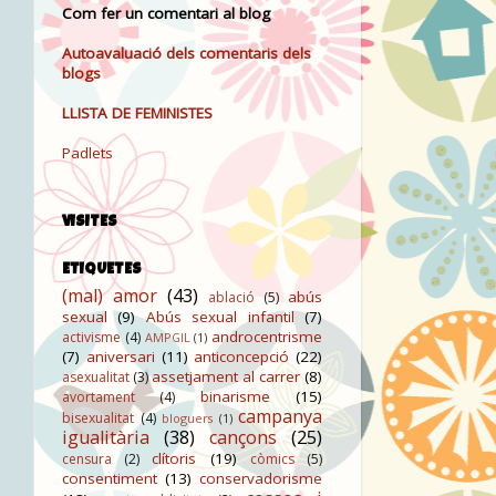
Com fer un comentari al blog
Autoavaluació dels comentaris dels
blogs
LLISTA DE FEMINISTES
Padlets
VISITES
ETIQUETES
(mal) amor
(43)
abús
ablació
(5)
sexual
(9)
Abús sexual infantil
(7)
androcentrisme
activisme
(4)
AMPGIL
(1)
(7)
aniversari
(11)
anticoncepció
(22)
assetjament al carrer
(8)
asexualitat
(3)
binarisme
(15)
avortament
(4)
campanya
bisexualitat
(4)
bloguers
(1)
igualitària
(38)
cançons
(25)
clítoris
(19)
censura
(2)
còmics
(5)
consentiment
(13)
conservadorisme