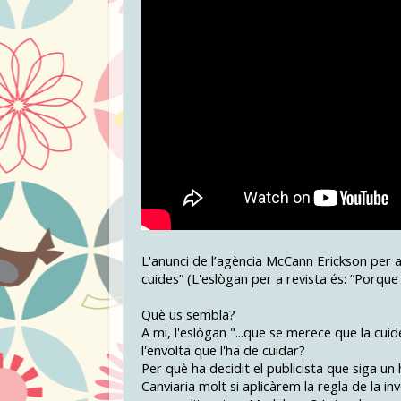
L'anunci de l’agència McCann Erickson per 
cuides” (L'eslògan per a revista és: “Porq
Què us sembla?
A mi, l'eslògan "...que se merece que la cui
l'envolta que l'ha de cuidar?
Per què ha decidit el publicista que siga un
Canviaria molt si aplicàrem la regla de la 