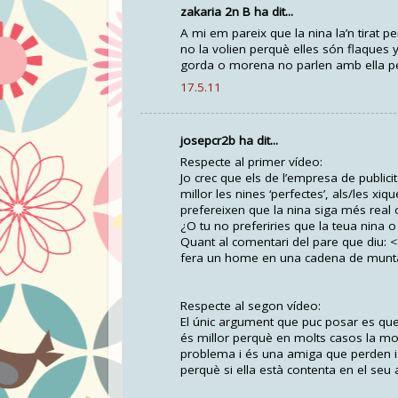
zakaria 2n B ha dit...
A mi em pareix que la nina la’n tirat 
no la volien perquè elles són flaques 
gorda o morena no parlen amb ella per
17.5.11
josepcr2b ha dit...
Respecte al primer vídeo:
Jo crec que els de l’empresa de public
millor les nines ‘perfectes’, als/les x
prefereixen que la nina siga més real
¿O tu no preferiries que la teua nina o
Quant al comentari del pare que diu: <>
fera un home en una cadena de muntatg
Respecte al segon vídeo:
El únic argument que puc posar es que l
és millor perquè en molts casos la mono
problema i és una amiga que perden i l
perquè si ella està contenta en el seu a