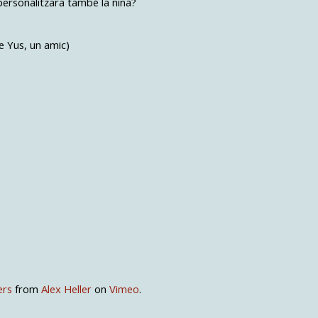
ersonalitzara també la nina?
e Yus, un amic)
ers
from
Alex Heller
on
Vimeo
.