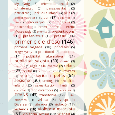
My Goig
(8)
orientació sexual
(2)
p/maternitat
(5)
pansexualitat
(2)
patriarcat
(3)
pel·lícula infantil
(4)
pèls
(2)
plaer
(17)
performativitat
(1)
poliamor
(1)
porno venjatiu
(2)
pornografia
(2)
por
(1)
postcoital
(3)
Premi Karícia i Premi
presentacions
Mossegada
(5)
premsa
(1)
(16)
preservatius
(15)
pressió
(14)
primer cicle d'eso
(146)
primera vegada
(18)
princeses
(5)
publicitat
prostitució
(2)
programa TV
(1)
(14)
publicitat alternativa
(21)
publicitat sexista
(30)
queer
(3)
relats
regla de la inversió
(2)
racisme
(1)
(23)
religió
(6)
revistes
reproductisme
(1)
sèries i pel·lis
(64)
(4)
salut
(2)
sexisme
(30)
sexting
(4)
sexualitat
infantil
(2)
sexualització infantil
(2)
Stop diverfòbia
(5)
sororitat
(1)
taxa rosa
(1)
TRANS
(43)
transfòbia
(19)
unitat
Vesprada
vellesa
(5)
didàctica
(1)
Diversa
(8)
violació
(17)
vibrador
(3)
violència masclista
violència
(18)
(51)
violència sexual
(13)
virginitat
(4)