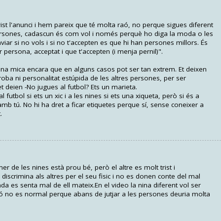
vist l'anunci i hem pareix que té molta raó, no perque sigues diferent
 persones, cadascun és com vol i només perquè ho diga la moda o les
iar si no vols i si no t'accepten es que hi han persones millors. És
or persona, acceptat i que t'accepten (i menja pernil)".
una mica encara que en alguns casos pot ser tan extrem. Et deixen
 roba ni personalitat estúpida de les altres persones, per ser
t deien -No jugues al futbol? Ets un marieta.
al futbol si ets un xic i a les nines si ets una xiqueta, però si és a
 amb tú. No hi ha dret a ficar etiquetes perque sí, sense coneixer a
.
 de les nines està prou bé, però el altre es molt trist i
iscrimina als altres per el seu fisic i no es donen conte del mal
da es senta mal de ell mateix.En el video la nina diferent vol ser
ixó no es normal perque abans de jutjar a les persones deuria molta