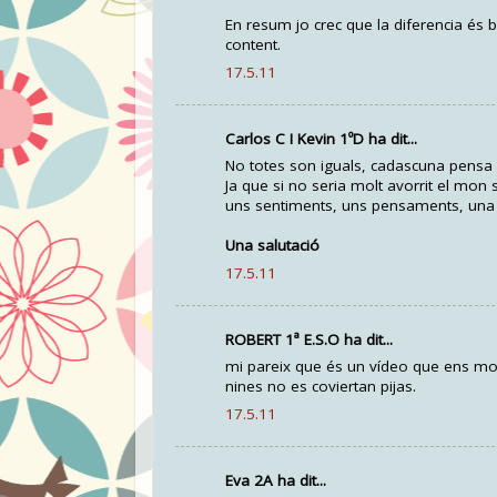
En resum jo crec que la diferencia és 
content.
17.5.11
Carlos C I Kevin 1ºD ha dit...
No totes son iguals, cadascuna pensa d
Ja que si no seria molt avorrit el mon 
uns sentiments, uns pensaments, una m
Una salutació
17.5.11
ROBERT 1ª E.S.O ha dit...
mi pareix que és un vídeo que ens mo
nines no es coviertan pijas.
17.5.11
Eva 2A ha dit...