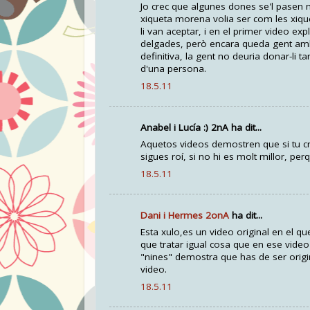
Jo crec que algunes dones se'l pasen 
xiqueta morena volia ser com les xique
li van aceptar, i en el primer video ex
delgades, però encara queda gent amb p
definitiva, la gent no deuria donar-li t
d'una persona.
18.5.11
Anabel i Lucía :) 2nA ha dit...
Aquetos videos demostren que si tu cre
sigues roí, si no hi es molt millor, perq
18.5.11
Dani i Hermes 2onA
ha dit...
Esta xulo,es un video original en el 
que tratar igual cosa que en ese video
"nines" demostra que has de ser origin
video.
18.5.11