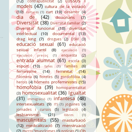
cossos i
(12)
contrapublicitat
(2)
models
(47)
cultura de la violació
(10)
curt
(19)
desamor
(4)
cultures
(1)
dia de
(42)
diccionaris
(7)
Diversitat
(38)
Diversitat familiar
(2)
Diversitat funcional
(10)
diversitat
intel·lectual
(10)
documental
(13)
drag king
(7)
drogues
(2)
DSM
(3)
educació sexual
(61)
educació
sexual infantil
(8)
ejaculació
(1)
enquesta
(2)
ejaculació precoç
(1)
entrada alumnat
(61)
escola
(3)
esport
(10)
famílies
(6)
falles
(1)
feminisme
(14)
feminitat
(14)
Filomena
(6)
floretes
(5)
gordofòbia
(4)
hòmens profeministes
(15)
herois
(4)
homofòbia
(39)
homoparentalitat
homosexualitat
(36)
Igualtat
(3)
(31)
infantesa
(48)
immigració
(1)
intersexualitats
(9)
joguines
(4)
ITS
(1)
jornades i cursos
(5)
legislació
(4)
lesbianisme
(21)
llibres
(1)
masculinitats
(55)
masturbació
(12)
medicalització
(7)
menstruació
(7)
Oh
micro(?)masclismes
(6)
notícies
(5)