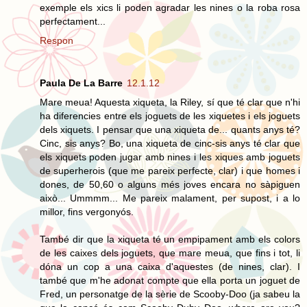
exemple els xics li poden agradar les nines o la roba rosa
perfectament...
Respon
Paula De La Barre
12.1.12
Mare meua! Aquesta xiqueta, la Riley, sí que té clar que n'hi
ha diferencies entre els joguets de les xiquetes i els joguets
dels xiquets. I pensar que una xiqueta de... quants anys té?
Cinc, sis anys? Bo, una xiqueta de cinc-sis anys té clar que
els xiquets poden jugar amb nines i les xiques amb joguets
de superherois (que me pareix perfecte, clar) i que homes i
dones, de 50,60 o alguns més joves encara no sàpiguen
això... Ummmm... Me pareix malament, per supost, i a lo
millor, fins vergonyós.
També dir que la xiqueta té un empipament amb els colors
de les caixes dels joguets, que mare meua, que fins i tot, li
dóna un cop a una caixa d'aquestes (de nines, clar). I
també que m'he adonat compte que ella porta un joguet de
Fred, un personatge de la sèrie de Scooby-Doo (ja sabeu la