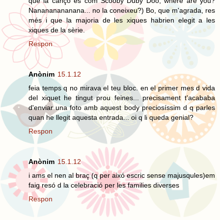
que la cançó és com Scooby Duby Doo, where are you?
Nanananananana... no la coneixeu?) Bo, que m'agrada, res
més i que la majoria de les xiques habrien elegit a les
xiques de la sèrie.
Respon
Anònim
15.1.12
feia temps q no mirava el teu bloc. en el primer mes d vida
del xiquet he tingut prou feines... precisament t'acababa
d'enviar una foto amb aquest body preciosíssim d q parles
quan he llegit aquesta entrada... oi q li queda genial?
Respon
Anònim
15.1.12
i ams el nen al braç (q per aixó escric sense majusqules)em
faig resó d la celebració per les families diverses
Respon