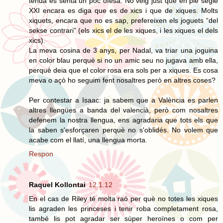
tenda es senta un poc ofesa. No veig just que en ple segle
XXI encara es diga que es de xics i que de xiques. Molts
xiquets, encara que no es sap, prefereixen els joguets “del
sekse contrari” (els xics el de les xiques, i les xiques el dels
xics).
La meva cosina de 3 anys, per Nadal, va triar una joguina
en color blau perquè si no un amic seu no jugava amb ella,
perquè deia que el color rosa era sols per a xiques. Es cosa
meva o açò ho seguim fent nosaltres però en altres coses?
Per contestar a Isaac: ja sabem que a València es parlen
altres llengües a banda del valencià, però com nosaltres
defenem la nostra llengua, ens agradaria que tots els que
la saben s'esforçaren perquè no s'oblidés. No volem que
acabe com el llatí, una llengua morta.
Respon
Raquel Kollontai
12.1.12
En el cas de Riley té molta raó per què no totes les xiques
lis agraden les princeses i tenir roba completament rosa,
també lis pot agradar ser súper heroïnes o com per