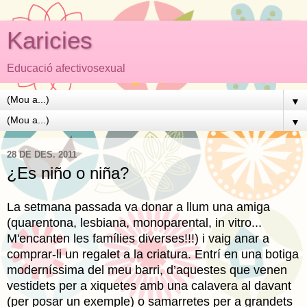
Karicies
Educació afectivosexual
▼
▼
28 DE DES. 2011
¿Es niño o niña?
La setmana passada va donar a llum una amiga
(quarentona, lesbiana, monoparental, in vitro...
M'encanten les famílies diverses!!!) i vaig anar a
comprar-li un regalet a la criatura. Entrí en una botiga
moderníssima del meu barri, d’aquestes que venen
vestidets per a xiquetes amb una calavera al davant
(per posar un exemple) o samarretes per a grandets