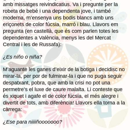
amb missatges reivindicatius. Va i pregunte per la
robeta de bebé i una dependenta jove, i també
moderna, m’ensenya uns bodis blancs amb uns
eriçonets de color fúcsia, marró i blau. Llavors em
pregunta (en castellà, que és com parlen totes les
dependentes a València, menys les del Mercat
Central i les de Russafa):
¿Es niño o niña?
M’aguante les ganes d’eixir de la botiga i decidisc no
mirar-la, per por de fulminar-la i que no puga seguir
despatxant, pobra, que amb la crisi no pot una
permetre’s el luxe de caure malalta. Li conteste que
és xiquet i agafe el de color fúcsia, el més alegre i
divertit de tots, amb diferència! Llavors ella torna a la
càrrega:
¿Ese para niiiiñooooooo?