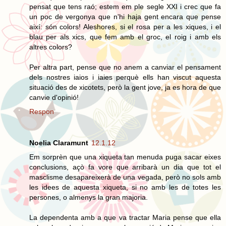
pensat que tens raó; estem em ple segle XXI i crec que fa
un poc de vergonya que n'hi haja gent encara que pense
així: són colors! Aleshores, si el rosa per a les xiques, i el
blau per als xics, que fem amb el groc, el roig i amb els
altres colors?
Per altra part, pense que no anem a canviar el pensament
dels nostres iaios i iaies perquè ells han viscut aquesta
situació des de xicotets, però la gent jove, ja es hora de que
canvie d'opinió!
Respon
Noelia Claramunt
12.1.12
Em sorprèn que una xiqueta tan menuda puga sacar eixes
conclusions, açò fa vore que arribarà un dia que tot el
masclisme desapareixerà de una vegada, però no sols amb
les idees de aquesta xiqueta, si no amb les de totes les
persones, o almenys la gran majoria.
La dependenta amb a que va tractar Maria pense que ella