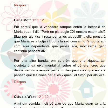
Respon
Carla Mott
12.1.12
Em pareix que la venedora tampoc entén la intenció de
Maria quan li diu “Però en ple segle XXI encara estem així?
Blau per als xics i rosa per a les xiques!!!” , ella pensarà
que Maria esta botja i li dona la raó com si no l'importara, i
com eixa dependenta que pensa aixi, moltíssima gent
continua pensant així.
Per una altra banda, em sorprèn que una xiqueta tan
xicoteta tinga eixa mentalitat sobre el gènere, crec que
deuria ser un exemple per a moltes persones que encara
pensen que les nines per a les xiques i el futbol per als xics.
Respon
Clàudia West
12.1.12
A mi em sembla molt bé això de que Maria quan va a la