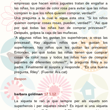
empresas que hacen estos juguetes tratan de engañar a
las niñas, los pintan de color rosa para evitar que las niñas
compren lo que los niños quieren comprar, verdad?".
Una pregunta a la cual le sigue esta otra: "Si los niños
quieren comprar cosas rosas, pueden, verdad?". "Así que
por qué todas las niñas han de comprar princesas?".
Después, golpea la caja de las muñecas.
"A algunas niñas les gustan los superhéroes, a otras las
princesas! Hay algunos niños que les gustan los
superhéroes, hay niños que les gustan las princesas!
Entonces, por qué todas las niñas tienen que comprar
cosas de color rosa y todos los niños han de comprar
juguetes de diferentes colores?", le pregunta Riley a su
padre. Finalmente él suspira y responde . "Es una buena
pregunta, Riley". (Fuente: Ara.cat)
Respon
barbara goldman
12.1.12
La xiqueta te raó ja que sempre per als xiquets son
superherois i per xiquetes nines? Es injust si una xiqueta