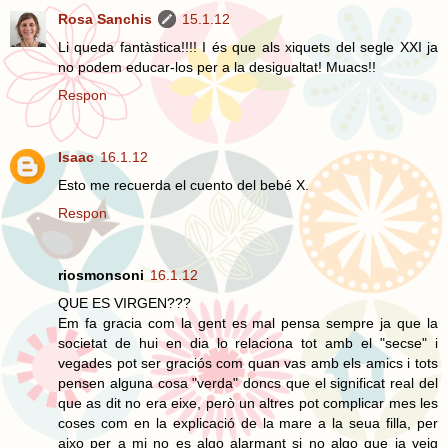
Rosa Sanchis
15.1.12
Li queda fantàstica!!!! I és que als xiquets del segle XXI ja
no podem educar-los per a la desigualtat! Muacs!!
Respon
Isaac
16.1.12
Esto me recuerda el
cuento
del bebé X.
Respon
riosmonsoni
16.1.12
QUE ES VIRGEN???
Em fa gracia com la gent es mal pensa sempre ja que la
societat de hui en dia lo relaciona tot amb el "secse" i
vegades pot ser graciós com quan vas amb els amics i tots
pensen alguna cosa "verda" doncs que el significat real del
que as dit no era eixe, però un altres pot complicar mes les
coses com en la explicació de la mare a la seua filla, per
aixo per a mi no es algo alarmant si no algo que ja veig