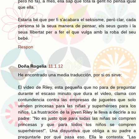
però ho fa), a més, ella sap que tota la gent no pensa igual
que ella.
Estaria bé que per fi s'acabara el seksisme, però clar, cada
persona té la seua manera de pensar, els seus gusts i la
seua llibertat per a fer el que vulga amb la roba del seu
bebé.
Respon
Doña Rogelia
11.1.12
He encontrado una media traducción, por si os sirve:
El vídeo de Riley, esta pequeña que no para de preguntar
durante el escaso minuto que dura el video, clama con
contundencia contra las empresas de juguetes que solo
venden princesas para las niñas y superhéroes para los
niños. La frustración de la joven Riley le lleva a decirle a su
padre: "No es justo que para todas las niñas se compren
princesas y que para todos los niños se compren
superhéroes!". Una disyuntiva que obliga a su padre a
preguntarle por qué pasa eso. Ella le contesta: "Las