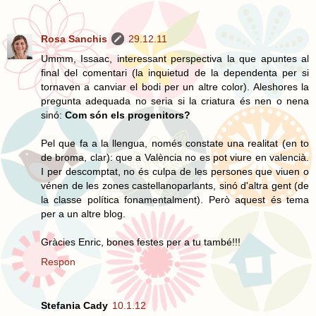
Rosa Sanchis
29.12.11
Ummm, Issaac, interessant perspectiva la que apuntes al
final del comentari (la inquietud de la dependenta per si
tornaven a canviar el bodi per un altre color). Aleshores la
pregunta adequada no seria si la criatura és nen o nena
sinó:
Com són els progenitors?
Pel que fa a la llengua, només constate una realitat (en to
de broma, clar): que a València no es pot viure en valencià.
I per descomptat, no és culpa de les persones que viuen o
vénen de les zones castellanoparlants, sinó d'altra gent (de
la classe política fonamentalment). Però aquest és tema
per a un altre blog.
Gràcies Enric, bones festes per a tu també!!!
Respon
Stefania Cady
10.1.12