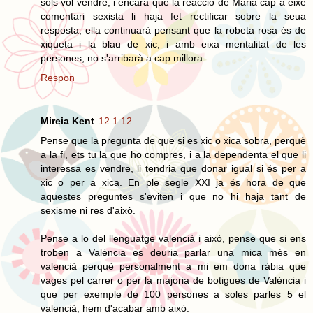
sols vol vendre, i encara que la reacció de Maria cap a eixe
comentari sexista li haja fet rectificar sobre la seua
resposta, ella continuarà pensant que la robeta rosa és de
xiqueta i la blau de xic, i amb eixa mentalitat de les
persones, no s'arribarà a cap millora.
Respon
Mireia Kent
12.1.12
Pense que la pregunta de que si es xic o xica sobra, perquè
a la fi, ets tu la que ho compres, i a la dependenta el que li
interessa es vendre, li tendria que donar igual si és per a
xic o per a xica. En ple segle XXI ja és hora de que
aquestes preguntes s'eviten i que no hi haja tant de
sexisme ni res d'això.
Pense a lo del llenguatge valencià i això, pense que si ens
troben a València es deuria parlar una mica més en
valencià perquè personalment a mi em dona ràbia que
vages pel carrer o per la majoria de botigues de València i
que per exemple de 100 persones a soles parles 5 el
valencià, hem d'acabar amb això.