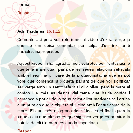
normal.
Respon
Adri Pardines
16.1.12
Comente ací però vull referir-me al vídeo d'extra verge ja
que no em deixa comentar per culpa d'un text amb
paraules inapropiades.
Aquest vídeo m'ha agradat molt sobretot per l'entusiasme
que te la mare quan parla de les seues relacions seksuals
amb el seu marit i pare de la protagonista, ja que es pot
vore que comença la xiqueta parlant de que vol significar
ser verge amb un sentit referit al oli d'oliva, però la mare el
confon i a més es desvia del tema que havia confós i
comença a parlar de la seua seksualitat motivant-se i arriba
a un punt en que la xiqueta al·lucina amb l'entusiasme de la
mare. El que més m'agrada del vídeo és el final, quan la
xiqueta diu que aleshores que significa verge extra mirar la
botella de oli i la mare es queda impactada.
Respon