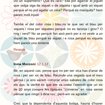
vol un superheroi? Que es rara? Ella por agarrar el joguet
que vulga siga de xiquet o de xiqueta i igual amb un xiquet
perquè el no pot agafar un nina? Perquè es mariquita? hem
pareix molt injust.
També el del color rosa i blau,no te que ser el blau per
xiquets i rosa per xiquetes perquè no es taronja i groc? O
roig i verd? No se perquè fan això però per a mi vestir a un
xiquet de blau perquè es xiquet i e rosa perquè es xiqueta
hem pareix una tonteria
Respon
Inma Mozzoni
12.1.12
Bé, en aquest cas, pense que no per ser xica has d'anar de
rosa i per ser xic de blau. Recorde una vegada que el meu
germà i jo ens vàrem comprar unes sabates de color rosa
els dos; la veritat és que em va cridar l'atenció que un xic
de 20 anys compre les típiques “converse” en rosa sense
pensar que ningú li diria res., però em va agradar.
Crec que la dependenta d'aquesta botiga, hauria d'haver