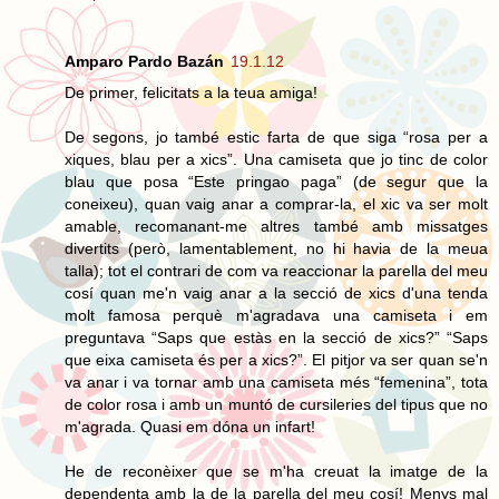
Amparo Pardo Bazán
19.1.12
De primer, felicitats a la teua amiga!
De segons, jo també estic farta de que siga “rosa per a
xiques, blau per a xics”. Una camiseta que jo tinc de color
blau que posa “Este pringao paga” (de segur que la
coneixeu), quan vaig anar a comprar-la, el xic va ser molt
amable, recomanant-me altres també amb missatges
divertits (però, lamentablement, no hi havia de la meua
talla); tot el contrari de com va reaccionar la parella del meu
cosí quan me'n vaig anar a la secció de xics d'una tenda
molt famosa perquè m'agradava una camiseta i em
preguntava “Saps que estàs en la secció de xics?” “Saps
que eixa camiseta és per a xics?”. El pitjor va ser quan se'n
va anar i va tornar amb una camiseta més “femenina”, tota
de color rosa i amb un muntó de cursileries del tipus que no
m'agrada. Quasi em dóna un infart!
He de reconèixer que se m'ha creuat la imatge de la
dependenta amb la de la parella del meu cosí! Menys mal