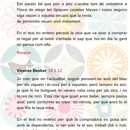
Em pareix bé que poc a poc s'acabe tant de seksisme a
l'hora de elegir les típiques cosetes blaves i roses segons
siga xiquet o xiqueta encara que la resta
de persones veuen això malament.
En el text no entenc perquè la xica que va anar a comprar
el regal per al bebè s'enfada si sap que hui en dia la gent
no pensa com ella.
Respon
Vicente Becker
10.1.12
Jo crec que en l'actualitat, seguix pensant-se això del blau
per als xiquets i el rosa per a xiquetes, però tampoc és així,
ja que hi ha botigues on venen roba rosa per als xics, i no
té res de roín. Està clar que quan eres bebé, sempre passa
això, però conforme es creix, tot canvia, per que eres tu el
que tria la teua roba.
En el text no entenc per què la compradora es posa així
amb la dependenta, si tan sols fa el seu treball (bé o mal,