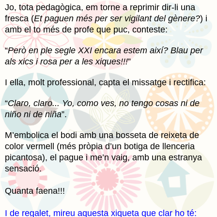
Jo, tota pedagògica, em torne a reprimir dir-li una
fresca (
Et paguen més per ser vigilant del gènere?
) i
amb el to més de profe que puc, conteste:
“
Però en ple segle XXI encara estem així? Blau per
als xics i rosa per a les xiques!!!
”
I ella, molt professional, capta el missatge i rectifica:
“
Claro, claro... Yo, como ves, no tengo cosas ni de
niño ni de niña
”.
M’embolica el bodi amb una bosseta de reixeta de
color vermell (més pròpia d’un botiga de llenceria
picantosa), el pague i me’n vaig, amb una estranya
sensació.
Quanta faena!!!
I de regalet, mireu aquesta xiqueta que clar ho té: