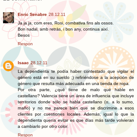
Enric Senabre
28.12.11
Ja ja ja, com eres, Rosi, combativa fins als ossos.
Bon nadal, amb retràs, i bon any, continua així.
Besos
Respon
Isaac
28.12.11
La dependienta te podía haber contestado que vigilar el
género está en su sueldo ;) refiriéndose a la acepción de
género que resulta más adecuada en una tienda de ropa.
Por otra parte, ¿qué tiene de malo qué hable en
castellano? Valencia tiene un área de influencia que incluye
territorios donde sólo se habla castellano (o, a lo sumo,
maño) y no me parece bien que se discrimine a esos
clientes por cuestiones locales. Además, igual lo que la
dependienta quería evitar es que días más tarde volvieran
a cambiarlo por otro color.
Respon