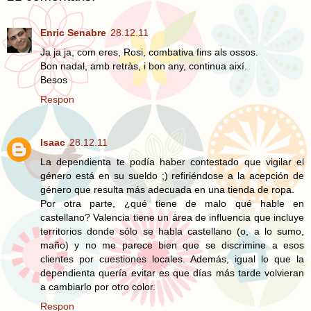
Enric Senabre
28.12.11
Ja ja ja, com eres, Rosi, combativa fins als ossos.
Bon nadal, amb retràs, i bon any, continua així.
Besos
Respon
Isaac
28.12.11
La dependienta te podía haber contestado que vigilar el
género está en su sueldo ;) refiriéndose a la acepción de
género que resulta más adecuada en una tienda de ropa.
Por otra parte, ¿qué tiene de malo qué hable en
castellano? Valencia tiene un área de influencia que incluye
territorios donde sólo se habla castellano (o, a lo sumo,
maño) y no me parece bien que se discrimine a esos
clientes por cuestiones locales. Además, igual lo que la
dependienta quería evitar es que días más tarde volvieran
a cambiarlo por otro color.
Respon