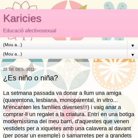
Karicies
Educació afectivosexual
▼
▼
28 DE DES. 2011
¿Es niño o niña?
La setmana passada va donar a llum una amiga
(quarentona, lesbiana, monoparental, in vitro...
M'encanten les famílies diverses!!!) i vaig anar a
comprar-li un regalet a la criatura. Entrí en una botiga
moderníssima del meu barri, d’aquestes que venen
vestidets per a xiquetes amb una calavera al davant
(per posar un exemple) o samarretes per a grandets