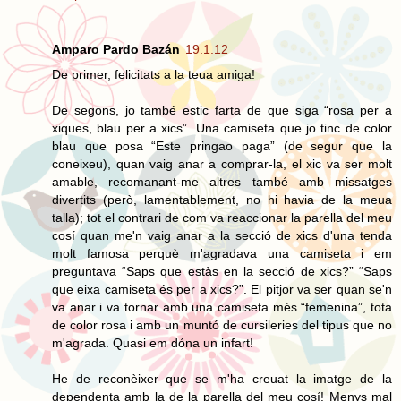
Amparo Pardo Bazán
19.1.12
De primer, felicitats a la teua amiga!
De segons, jo també estic farta de que siga “rosa per a
xiques, blau per a xics”. Una camiseta que jo tinc de color
blau que posa “Este pringao paga” (de segur que la
coneixeu), quan vaig anar a comprar-la, el xic va ser molt
amable, recomanant-me altres també amb missatges
divertits (però, lamentablement, no hi havia de la meua
talla); tot el contrari de com va reaccionar la parella del meu
cosí quan me'n vaig anar a la secció de xics d'una tenda
molt famosa perquè m'agradava una camiseta i em
preguntava “Saps que estàs en la secció de xics?” “Saps
que eixa camiseta és per a xics?”. El pitjor va ser quan se'n
va anar i va tornar amb una camiseta més “femenina”, tota
de color rosa i amb un muntó de cursileries del tipus que no
m'agrada. Quasi em dóna un infart!
He de reconèixer que se m'ha creuat la imatge de la
dependenta amb la de la parella del meu cosí! Menys mal