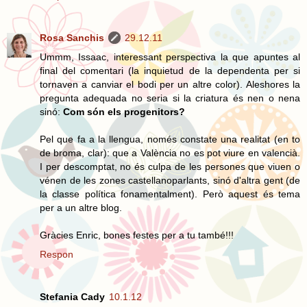
Rosa Sanchis
29.12.11
Ummm, Issaac, interessant perspectiva la que apuntes al
final del comentari (la inquietud de la dependenta per si
tornaven a canviar el bodi per un altre color). Aleshores la
pregunta adequada no seria si la criatura és nen o nena
sinó:
Com són els progenitors?
Pel que fa a la llengua, només constate una realitat (en to
de broma, clar): que a València no es pot viure en valencià.
I per descomptat, no és culpa de les persones que viuen o
vénen de les zones castellanoparlants, sinó d'altra gent (de
la classe política fonamentalment). Però aquest és tema
per a un altre blog.
Gràcies Enric, bones festes per a tu també!!!
Respon
Stefania Cady
10.1.12