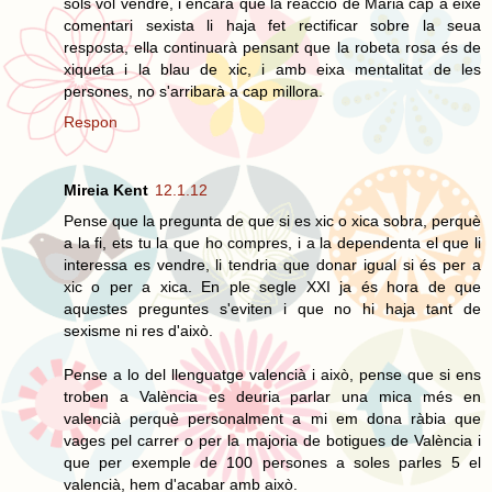
sols vol vendre, i encara que la reacció de Maria cap a eixe
comentari sexista li haja fet rectificar sobre la seua
resposta, ella continuarà pensant que la robeta rosa és de
xiqueta i la blau de xic, i amb eixa mentalitat de les
persones, no s'arribarà a cap millora.
Respon
Mireia Kent
12.1.12
Pense que la pregunta de que si es xic o xica sobra, perquè
a la fi, ets tu la que ho compres, i a la dependenta el que li
interessa es vendre, li tendria que donar igual si és per a
xic o per a xica. En ple segle XXI ja és hora de que
aquestes preguntes s'eviten i que no hi haja tant de
sexisme ni res d'això.
Pense a lo del llenguatge valencià i això, pense que si ens
troben a València es deuria parlar una mica més en
valencià perquè personalment a mi em dona ràbia que
vages pel carrer o per la majoria de botigues de València i
que per exemple de 100 persones a soles parles 5 el
valencià, hem d'acabar amb això.