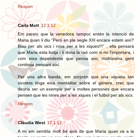
Respon
Carla Mott
12.1.12
Em pareix que la venedora tampoc entén la intenció de
Maria quan li diu “Però en ple segle XXI encara estem així?
Blau per als xics i rosa per a les xiques!!!” , ella pensarà
que Maria esta botja i li dona la raó com si no l'importara, i
com eixa dependenta que pensa aixi, moltíssima gent
continua pensant així.
Per una altra banda, em sorprèn que una xiqueta tan
xicoteta tinga eixa mentalitat sobre el gènere, crec que
deuria ser un exemple per a moltes persones que encara
pensen que les nines per a les xiques i el futbol per als xics.
Respon
Clàudia West
12.1.12
A mi em sembla molt bé això de que Maria quan va a la