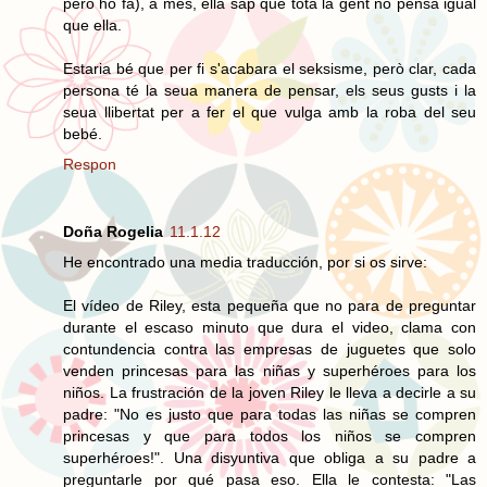
però ho fa), a més, ella sap que tota la gent no pensa igual
que ella.
Estaria bé que per fi s'acabara el seksisme, però clar, cada
persona té la seua manera de pensar, els seus gusts i la
seua llibertat per a fer el que vulga amb la roba del seu
bebé.
Respon
Doña Rogelia
11.1.12
He encontrado una media traducción, por si os sirve:
El vídeo de Riley, esta pequeña que no para de preguntar
durante el escaso minuto que dura el video, clama con
contundencia contra las empresas de juguetes que solo
venden princesas para las niñas y superhéroes para los
niños. La frustración de la joven Riley le lleva a decirle a su
padre: "No es justo que para todas las niñas se compren
princesas y que para todos los niños se compren
superhéroes!". Una disyuntiva que obliga a su padre a
preguntarle por qué pasa eso. Ella le contesta: "Las