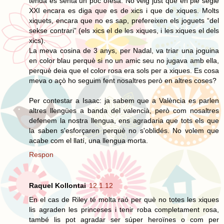
tenda es senta un poc ofesa. No veig just que en ple segle
XXI encara es diga que es de xics i que de xiques. Molts
xiquets, encara que no es sap, prefereixen els joguets “del
sekse contrari” (els xics el de les xiques, i les xiques el dels
xics).
La meva cosina de 3 anys, per Nadal, va triar una joguina
en color blau perquè si no un amic seu no jugava amb ella,
perquè deia que el color rosa era sols per a xiques. Es cosa
meva o açò ho seguim fent nosaltres però en altres coses?
Per contestar a Isaac: ja sabem que a València es parlen
altres llengües a banda del valencià, però com nosaltres
defenem la nostra llengua, ens agradaria que tots els que
la saben s'esforçaren perquè no s'oblidés. No volem que
acabe com el llatí, una llengua morta.
Respon
Raquel Kollontai
12.1.12
En el cas de Riley té molta raó per què no totes les xiques
lis agraden les princeses i tenir roba completament rosa,
també lis pot agradar ser súper heroïnes o com per