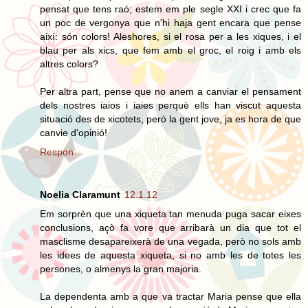
pensat que tens raó; estem em ple segle XXI i crec que fa
un poc de vergonya que n'hi haja gent encara que pense
així: són colors! Aleshores, si el rosa per a les xiques, i el
blau per als xics, que fem amb el groc, el roig i amb els
altres colors?
Per altra part, pense que no anem a canviar el pensament
dels nostres iaios i iaies perquè ells han viscut aquesta
situació des de xicotets, però la gent jove, ja es hora de que
canvie d'opinió!
Respon
Noelia Claramunt
12.1.12
Em sorprèn que una xiqueta tan menuda puga sacar eixes
conclusions, açò fa vore que arribarà un dia que tot el
masclisme desapareixerà de una vegada, però no sols amb
les idees de aquesta xiqueta, si no amb les de totes les
persones, o almenys la gran majoria.
La dependenta amb a que va tractar Maria pense que ella