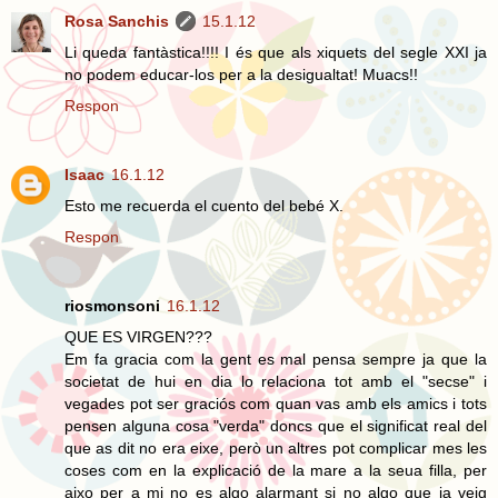
Rosa Sanchis
15.1.12
Li queda fantàstica!!!! I és que als xiquets del segle XXI ja
no podem educar-los per a la desigualtat! Muacs!!
Respon
Isaac
16.1.12
Esto me recuerda el
cuento
del bebé X.
Respon
riosmonsoni
16.1.12
QUE ES VIRGEN???
Em fa gracia com la gent es mal pensa sempre ja que la
societat de hui en dia lo relaciona tot amb el "secse" i
vegades pot ser graciós com quan vas amb els amics i tots
pensen alguna cosa "verda" doncs que el significat real del
que as dit no era eixe, però un altres pot complicar mes les
coses com en la explicació de la mare a la seua filla, per
aixo per a mi no es algo alarmant si no algo que ja veig