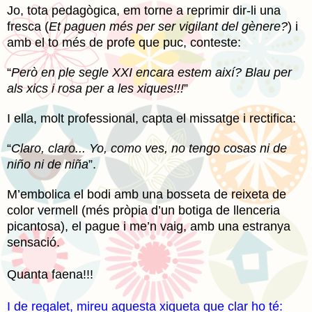
Jo, tota pedagògica, em torne a reprimir dir-li una
fresca (
Et paguen més per ser vigilant del gènere?
) i
amb el to més de profe que puc, conteste:
“
Però en ple segle XXI encara estem així? Blau per
als xics i rosa per a les xiques!!!
”
I ella, molt professional, capta el missatge i rectifica:
“
Claro, claro... Yo, como ves, no tengo cosas ni de
niño ni de niña
”.
M’embolica el bodi amb una bosseta de reixeta de
color vermell (més pròpia d’un botiga de llenceria
picantosa), el pague i me’n vaig, amb una estranya
sensació.
Quanta faena!!!
I de regalet, mireu aquesta xiqueta que clar ho té: