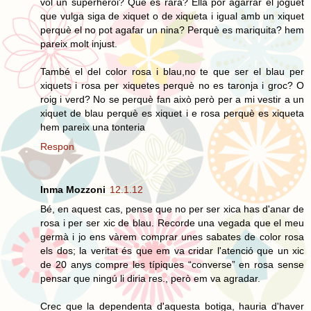
vol un superheroi? Que es rara? Ella por agarrar el joguet
que vulga siga de xiquet o de xiqueta i igual amb un xiquet
perquè el no pot agafar un nina? Perquè es mariquita? hem
pareix molt injust.
També el del color rosa i blau,no te que ser el blau per
xiquets i rosa per xiquetes perquè no es taronja i groc? O
roig i verd? No se perquè fan això però per a mi vestir a un
xiquet de blau perquè es xiquet i e rosa perquè es xiqueta
hem pareix una tonteria
Respon
Inma Mozzoni
12.1.12
Bé, en aquest cas, pense que no per ser xica has d'anar de
rosa i per ser xic de blau. Recorde una vegada que el meu
germà i jo ens vàrem comprar unes sabates de color rosa
els dos; la veritat és que em va cridar l'atenció que un xic
de 20 anys compre les típiques “converse” en rosa sense
pensar que ningú li diria res., però em va agradar.
Crec que la dependenta d'aquesta botiga, hauria d'haver