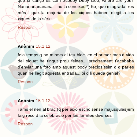
que la cançó és com Scooby Duby Doo, where are you?
Nanananananana... no la coneixeu?) Bo, que m'agrada, res
més i que la majoria de les xiques habrien elegit a les
xiques de la sèrie.
Respon
Anònim
15.1.12
feia temps q no mirava el teu bloc. en el primer mes d vida
del xiquet he tingut prou feines... precisament t'acababa
d'enviar una foto amb aquest body preciosíssim d q parles
quan he llegit aquesta entrada... oi q li queda genial?
Respon
Anònim
15.1.12
i ams el nen al braç (q per aixó escric sense majusqules)em
faig resó d la celebració per les families diverses
Respon