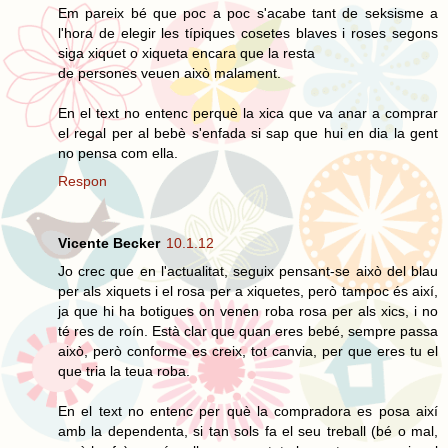
Em pareix bé que poc a poc s'acabe tant de seksisme a
l'hora de elegir les típiques cosetes blaves i roses segons
siga xiquet o xiqueta encara que la resta
de persones veuen això malament.
En el text no entenc perquè la xica que va anar a comprar
el regal per al bebè s'enfada si sap que hui en dia la gent
no pensa com ella.
Respon
Vicente Becker
10.1.12
Jo crec que en l'actualitat, seguix pensant-se això del blau
per als xiquets i el rosa per a xiquetes, però tampoc és així,
ja que hi ha botigues on venen roba rosa per als xics, i no
té res de roín. Està clar que quan eres bebé, sempre passa
això, però conforme es creix, tot canvia, per que eres tu el
que tria la teua roba.
En el text no entenc per què la compradora es posa així
amb la dependenta, si tan sols fa el seu treball (bé o mal,