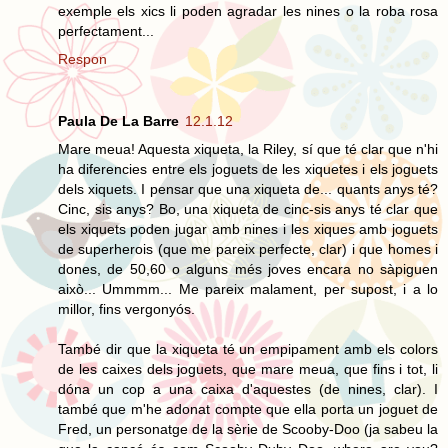
exemple els xics li poden agradar les nines o la roba rosa
perfectament...
Respon
Paula De La Barre
12.1.12
Mare meua! Aquesta xiqueta, la Riley, sí que té clar que n'hi
ha diferencies entre els joguets de les xiquetes i els joguets
dels xiquets. I pensar que una xiqueta de... quants anys té?
Cinc, sis anys? Bo, una xiqueta de cinc-sis anys té clar que
els xiquets poden jugar amb nines i les xiques amb joguets
de superherois (que me pareix perfecte, clar) i que homes i
dones, de 50,60 o alguns més joves encara no sàpiguen
això... Ummmm... Me pareix malament, per supost, i a lo
millor, fins vergonyós.
També dir que la xiqueta té un empipament amb els colors
de les caixes dels joguets, que mare meua, que fins i tot, li
dóna un cop a una caixa d'aquestes (de nines, clar). I
també que m'he adonat compte que ella porta un joguet de
Fred, un personatge de la sèrie de Scooby-Doo (ja sabeu la