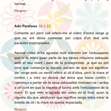
normal.
Respon
Adri Pardines
16.1.12
Comente ací però vull referir-me al vídeo d'extra verge ja
que no em deixa comentar per culpa d'un text amb
paraules inapropiades.
Aquest vídeo m'ha agradat molt sobretot per l'entusiasme
que te la mare quan parla de les seues relacions seksuals
amb el seu marit i pare de la protagonista, ja que es pot
vore que comença la xiqueta parlant de que vol significar
ser verge amb un sentit referit al oli d'oliva, però la mare el
confon i a més es desvia del tema que havia confós i
comença a parlar de la seua seksualitat motivant-se i arriba
a un punt en que la xiqueta al·lucina amb l'entusiasme de la
mare. El que més m'agrada del vídeo és el final, quan la
xiqueta diu que aleshores que significa verge extra mirar la
botella de oli i la mare es queda impactada.
Respon