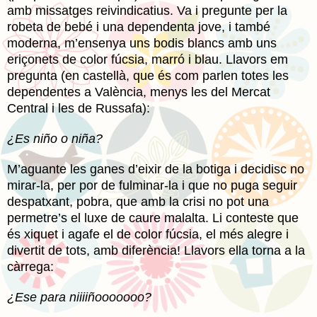
amb missatges reivindicatius. Va i pregunte per la
robeta de bebé i una dependenta jove, i també
moderna, m’ensenya uns bodis blancs amb uns
eriçonets de color fúcsia, marró i blau. Llavors em
pregunta (en castellà, que és com parlen totes les
dependentes a València, menys les del Mercat
Central i les de Russafa):
¿Es niño o niña?
M’aguante les ganes d’eixir de la botiga i decidisc no
mirar-la, per por de fulminar-la i que no puga seguir
despatxant, pobra, que amb la crisi no pot una
permetre’s el luxe de caure malalta. Li conteste que
és xiquet i agafe el de color fúcsia, el més alegre i
divertit de tots, amb diferència! Llavors ella torna a la
càrrega:
¿Ese para niiiiñooooooo?