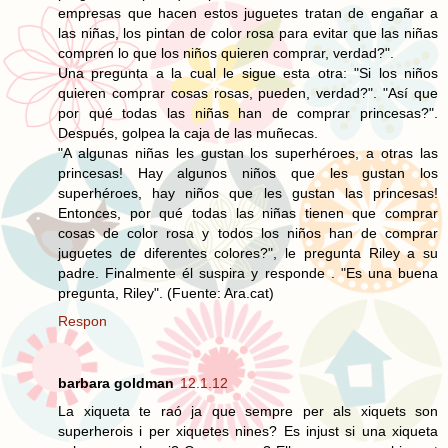
empresas que hacen estos juguetes tratan de engañar a
las niñas, los pintan de color rosa para evitar que las niñas
compren lo que los niños quieren comprar, verdad?".
Una pregunta a la cual le sigue esta otra: "Si los niños
quieren comprar cosas rosas, pueden, verdad?". "Así que
por qué todas las niñas han de comprar princesas?".
Después, golpea la caja de las muñecas.
"A algunas niñas les gustan los superhéroes, a otras las
princesas! Hay algunos niños que les gustan los
superhéroes, hay niños que les gustan las princesas!
Entonces, por qué todas las niñas tienen que comprar
cosas de color rosa y todos los niños han de comprar
juguetes de diferentes colores?", le pregunta Riley a su
padre. Finalmente él suspira y responde . "Es una buena
pregunta, Riley". (Fuente: Ara.cat)
Respon
barbara goldman
12.1.12
La xiqueta te raó ja que sempre per als xiquets son
superherois i per xiquetes nines? Es injust si una xiqueta