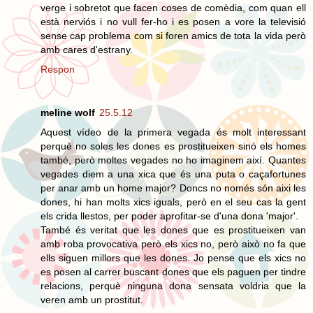
verge i sobretot que facen coses de comèdia, com quan ell
està nerviós i no vull fer-ho i es posen a vore la televisió
sense cap problema com si foren amics de tota la vida però
amb cares d'estrany.
Respon
meline wolf
25.5.12
Aquest vídeo de la primera vegada és molt interessant
perquè no soles les dones es prostitueixen sinó els homes
també, però moltes vegades no ho imaginem així. Quantes
vegades diem a una xica que és una puta o caçafortunes
per anar amb un home major? Doncs no només són aixi les
dones, hi han molts xics iguals, però en el seu cas la gent
els crida llestos, per poder aprofitar-se d'una dona 'major'.
També és veritat que les dones que es prostitueixen van
amb roba provocativa però els xics no, però això no fa que
ells siguen millors que les dones. Jo pense que els xics no
es posen al carrer buscant dones que els paguen per tindre
relacions, perquè ninguna dona sensata voldria que la
veren amb un prostitut.