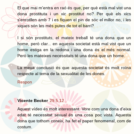
El que mai m'entra en raó és que, per què està mal vist una
dona prostituta i un xic prostitut no? Per què els xics
s'enrotllen amb 7 i es fiquen el pin de sóc el millor no, i les
xiques són les més putes de tot el barri?
I si són prostituts, el mateix treball té una dona que un
home, però clar... en aquesta societat està mal vist que un
home estiga en la redona i una dona és el més normal.
Però les mateixes necessitats té una dona que un home.
La meua conclusió és que aquesta societat és molt roïna
respecte al tema de la sexualitat de les dones.
Respon
Vicente Becker
29.5.12
Aquest vídeo és molt interessant. Vore com una dona d'eixa
edat té necessitat sexual és una cosa poc vista. Aquesta
dona que tothom coneix, ha fet el paper fenomenal, com de
costum.