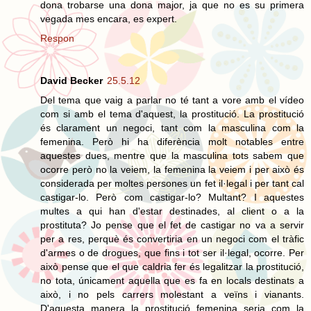
dona trobarse una dona major, ja que no es su primera
vegada mes encara, es expert.
Respon
David Becker
25.5.12
Del tema que vaig a parlar no té tant a vore amb el vídeo
com si amb el tema d'aquest, la prostitució. La prostitució
és clarament un negoci, tant com la masculina com la
femenina. Però hi ha diferència molt notables entre
aquestes dues, mentre que la masculina tots sabem que
ocorre però no la veiem, la femenina la veiem i per això és
considerada per moltes persones un fet il·legal i per tant cal
castigar-lo. Però com castigar-lo? Multant? I aquestes
multes a qui han d'estar destinades, al client o a la
prostituta? Jo pense que el fet de castigar no va a servir
per a res, perquè és convertiria en un negoci com el tràfic
d'armes o de drogues, que fins i tot ser il·legal, ocorre. Per
això pense que el que caldria fer és legalitzar la prostitució,
no tota, únicament aquella que es fa en locals destinats a
això, i no pels carrers molestant a veïns i vianants.
D'aquesta manera la prostitució femenina seria com la