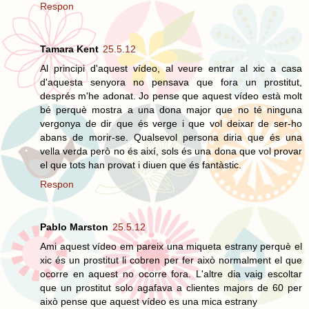
Respon
Tamara Kent
25.5.12
Al principi d'aquest vídeo, al veure entrar al xic a casa
d'aquesta senyora no pensava que fora un prostitut,
després m'he adonat. Jo pense que aquest vídeo està molt
bé perquè mostra a una dona major que no té ninguna
vergonya de dir que és verge i que vol deixar de ser-ho
abans de morir-se. Qualsevol persona diria que és una
vella verda però no és així, sols és una dona que vol provar
el que tots han provat i diuen que és fantàstic.
Respon
Pablo Marston
25.5.12
Ami aquest vídeo em pareix una miqueta estrany perquè el
xic és un prostitut li cobren per fer això normalment el que
ocorre en aquest no ocorre fora. L'altre dia vaig escoltar
que un prostitut solo agafava a clientes majors de 60 per
això pense que aquest vídeo es una mica estrany