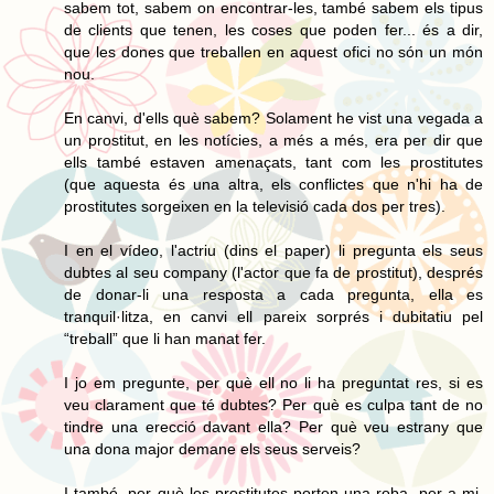
sabem tot, sabem on encontrar-les, també sabem els tipus
de clients que tenen, les coses que poden fer... és a dir,
que les dones que treballen en aquest ofici no són un món
nou.
En canvi, d'ells què sabem? Solament he vist una vegada a
un prostitut, en les notícies, a més a més, era per dir que
ells també estaven amenaçats, tant com les prostitutes
(que aquesta és una altra, els conflictes que n'hi ha de
prostitutes sorgeixen en la televisió cada dos per tres).
I en el vídeo, l'actriu (dins el paper) li pregunta els seus
dubtes al seu company (l'actor que fa de prostitut), després
de donar-li una resposta a cada pregunta, ella es
tranquil·litza, en canvi ell pareix sorprés i dubitatiu pel
“treball” que li han manat fer.
I jo em pregunte, per què ell no li ha preguntat res, si es
veu clarament que té dubtes? Per què es culpa tant de no
tindre una erecció davant ella? Per què veu estrany que
una dona major demane els seus serveis?
I també, per què les prostitutes porten una roba, per a mi,