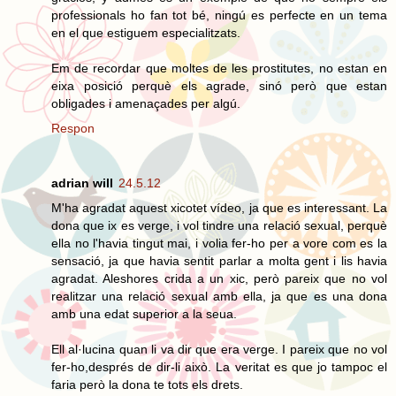
professionals ho fan tot bé, ningú es perfecte en un tema
en el que estiguem especialitzats.
Em de recordar que moltes de les prostitutes, no estan en
eixa posició perquè els agrade, sinó però que estan
obligades i amenaçades per algú.
Respon
adrian will
24.5.12
M'ha agradat aquest xicotet vídeo, ja que es interessant. La
dona que ix es verge, i vol tindre una relació sexual, perquè
ella no l'havia tingut mai, i volia fer-ho per a vore com es la
sensació, ja que havia sentit parlar a molta gent i lis havia
agradat. Aleshores crida a un xic, però pareix que no vol
realitzar una relació sexual amb ella, ja que es una dona
amb una edat superior a la seua.
Ell al·lucina quan li va dir que era verge. I pareix que no vol
fer-ho,després de dir-li això. La veritat es que jo tampoc el
faria però la dona te tots els drets.