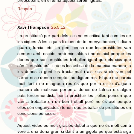
preocupant, en el tema aquest serem iguals.
Respon
Xavi Thompson
25.5.12
La prostitució per part dels xics no es critica tant com les de
les xiques. A les xiques li diuen de tot menys bonica, li diuen
guarra, furcia, etc. La gent pensa que les prostitutes van
sempre amb escots, amb minifaldes i no és així perquè les
dones que són prostitutes treballen igual que els xics que
són ``prostitutos´´ i no es les critica de la mateixa manera, a
les dones la gent les tracta mal i als xics si els ven pel
carrer ni se donen compte i no diguen res. El que me pareix
molt fort i no m'agrada res és que per a dir-lo d'alguna
manera els mafiosos porten a dones de l'africa o d'algun
país tercermundista per a prostituir-les , elles pensen que
van a treballar en un bon treball però no és així perquè
elles són enganyades i tenen que treballar de prostitutes en
condicions penoses.
Aquest vídeo es molt graciós debut a que no és molt comú
vore a una dona gran cridant a un gigolo perquè està siga