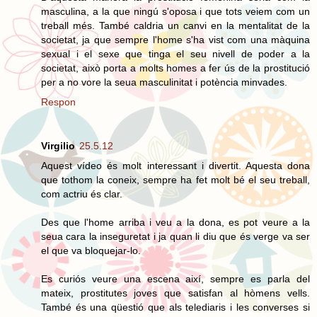
masculina, a la que ningú s'oposa i que tots veiem com un
treball més. També caldria un canvi en la mentalitat de la
societat, ja que sempre l'home s'ha vist com una màquina
sexual i el sexe que tinga el seu nivell de poder a la
societat, això porta a molts homes a fer ús de la prostitució
per a no vore la seua masculinitat i potència minvades.
Respon
Virgilio
25.5.12
Aquest vídeo és molt interessant i divertit. Aquesta dona
que tothom la coneix, sempre ha fet molt bé el seu treball,
com actriu és clar.
Des que l'home arriba i veu a la dona, es pot veure a la
seua cara la inseguretat i ja quan li diu que és verge va ser
el que va bloquejar-lo.
Es curiós veure una escena així, sempre es parla del
mateix, prostitutes joves que satisfan al hòmens vells.
També és una qüestió que als telediaris i les converses si