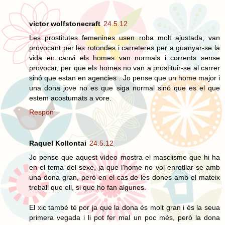
victor wolfstonecraft
24.5.12
Les prostitutes femenines usen roba molt ajustada, van
provocant per les rotondes i carreteres per a guanyar-se la
vida en canvi els homes van normals i corrents sense
provocar, per que els homes no van a prostituir-se al carrer
sinó que estan en agencies . Jo pense que un home major i
una dona jove no es que siga normal sinó que es el que
estem acostumats a vore.
Respon
Raquel Kollontai
24.5.12
Jo pense que aquest vídeo mostra el masclisme que hi ha
en el tema del sexe, ja que l'home no vol enrotllar-se amb
una dona gran, però en el cas de les dones amb el mateix
treball que ell, si que ho fan algunes.
El xic també té por ja que la dona és molt gran i és la seua
primera vegada i li pot fer mal un poc més, però la dona