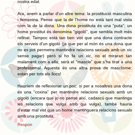
nostra edat.
Ara, anem a parlar d'un altre tema: la prostitució masculina
i femenina. Pense que la de l'home no està tant mal vista
com la de la dona. Una dona prostituta és una “puta”; un
home prostitut és denomina “gigoló”, que sembla molt més
refinat. Tampoc està tan ben vist que una dona contracte
els serveis d'un gigoló (ja que per al món és una dona que
no es pot permetre mantindre relacions sexuals amb un xic
sense pagar) però si ho fa un xic, no el miraran tan
malament com a ella; serà el “mascle” que s'ha tirat a una
professional. Aquesta és una altra prova de masclisme;
estan per tots els llocs!
Hauríem de reflexionar un poc: si per a nosaltres una dona
és una “coxina” per mantindre relacions sexuals amb un
gigoló (encara que jo no pense així, cadascú que mantinga
les relacions que vulga amb qui vulga), també hauria
d'estar mal vist que un home mantinguera relacions sexuals
amb una prostituta.
Respon