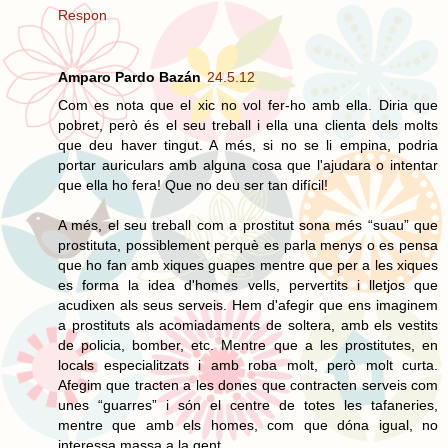
Respon
Amparo Pardo Bazán
24.5.12
Com es nota que el xic no vol fer-ho amb ella. Diria que
pobret, però és el seu treball i ella una clienta dels molts
que deu haver tingut. A més, si no se li empina, podria
portar auriculars amb alguna cosa que l'ajudara o intentar
que ella ho fera! Que no deu ser tan difícil!
A més, el seu treball com a prostitut sona més “suau” que
prostituta, possiblement perquè es parla menys o es pensa
que ho fan amb xiques guapes mentre que per a les xiques
es forma la idea d'homes vells, pervertits i lletjos que
acudixen als seus serveis. Hem d'afegir que ens imaginem
a prostituts als acomiadaments de soltera, amb els vestits
de policia, bomber, etc. Mentre que a les prostitutes, en
locals especialitzats i amb roba molt, però molt curta.
Afegim que tracten a les dones que contracten serveis com
unes “guarres” i són el centre de totes les tafaneries,
mentre que amb els homes, com que dóna igual, no
interessa massa a la gent.