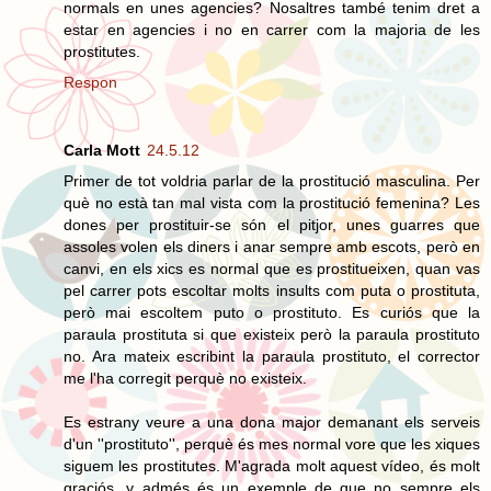
normals en unes agencies? Nosaltres també tenim dret a
estar en agencies i no en carrer com la majoria de les
prostitutes.
Respon
Carla Mott
24.5.12
Primer de tot voldria parlar de la prostitució masculina. Per
què no està tan mal vista com la prostitució femenina? Les
dones per prostituir-se són el pitjor, unes guarres que
assoles volen els diners i anar sempre amb escots, però en
canvi, en els xics es normal que es prostitueixen, quan vas
pel carrer pots escoltar molts insults com puta o prostituta,
però mai escoltem puto o prostituto. Es curiós que la
paraula prostituta si que existeix però la paraula prostituto
no. Ara mateix escribint la paraula prostituto, el corrector
me l'ha corregit perquè no existeix.
Es estrany veure a una dona major demanant els serveis
d'un ''prostituto'', perquè és mes normal vore que les xiques
siguem les prostitutes. M'agrada molt aquest vídeo, és molt
graciós, y admés és un exemple de que no sempre els