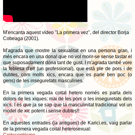
M'encanta aquest vídeo "La primera vez", del director Borja
Cobeaga (2001).
M'agrada que mostre la sexualitat en una persona gran, i
més encara en una dona! que no vol morir-se sense tastar el
que suposadament dóna tant de gust. I m'agrada també vore
la feblesa d'ell (un professional), que està ple de pors i de
dubtes, com molts xics, encara que es parle ben poc (o
gens) de les inseguretats masculines.
En la primera vegada coital hetero només es parla dels
dolors de les xiques; mai de les pors o les inseguretats dels
xics. I és que ja se sap que la masculinitat tradicional vol un
model de xic potent i sense dubtes!!
En aquestes entrades (ja antigues) de Karici.es, vaig parlar
de la primera vegada coital heterosexual:
Coitocentrisme