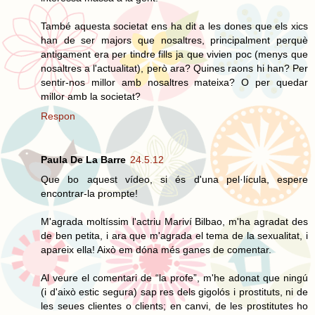
També aquesta societat ens ha dit a les dones que els xics
han de ser majors que nosaltres, principalment perquè
antigament era per tindre fills ja que vivien poc (menys que
nosaltres a l'actualitat), però ara? Quines raons hi han? Per
sentir-nos millor amb nosaltres mateixa? O per quedar
millor amb la societat?
Respon
Paula De La Barre
24.5.12
Que bo aquest vídeo, si és d'una pel·lícula, espere
encontrar-la prompte!
M'agrada moltíssim l'actriu Mariví Bilbao, m'ha agradat des
de ben petita, i ara que m'agrada el tema de la sexualitat, i
apareix ella! Això em dóna més ganes de comentar.
Al veure el comentari de “la profe”, m'he adonat que ningú
(i d'això estic segura) sap res dels gigolós i prostituts, ni de
les seues clientes o clients; en canvi, de les prostitutes ho