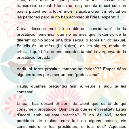
transmissió sexual. I tens raó, es presenta el coit com un
pastís plaent per a tot el món i s’acaba creant infelicitat en
les persones perquè no han aconseguit l’ideal esperat!!!
Carla, descrius molt bé la diferent consideració de la
prostitució femenina, que no és més que l’extensió de la
diferent opinió sobre una xica sexual o sobre un xic sexual.
En ells és un mèrit (i un dret); en les xiques, motiu de
crítica. I què bé que ens recordes també la vergonya de la
prostitució forçada!!
Adrià, si fores prostitut, tampoc ho faries??? Empar dóna
algunes idees per a ser un bon “professional”.
Paula, quantes preguntes fas!! A veure si algú te les
contesta!
Empar, has descrit el perfil de client que es té de qui
consumeix prostitució. Quin creus que és en realitat? Estàs
d’acord amb aquesta pràctica? Si no és així, series
partidaria de multar, com fan en alguns països, els
consumidors o les prostitutes, o tots dos? Aquestes