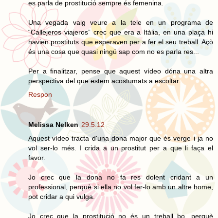
es parla de prostitució sempre és femenina.
Una vegada vaig veure a la tele en un programa de
“Callejeros viajeros” crec que era a Itàlia, en una plaça hi
havien prostituts que esperaven per a fer el seu treball. Açò
és una cosa que quasi ningú sap com no es parla res...
Per a finalitzar, pense que aquest vídeo dóna una altra
perspectiva del que estem acostumats a escoltar.
Respon
Melissa Nelken
29.5.12
Aquest vídeo tracta d'una dona major que és verge i ja no
vol ser-lo més. I crida a un prostitut per a que li faça el
favor.
Jo crec que la dona no fa res dolent cridant a un
professional, perquè si ella no vol fer-lo amb un altre home,
pot cridar a qui vulga.
Jo crec que la prostitució no és un treball bo, perquè