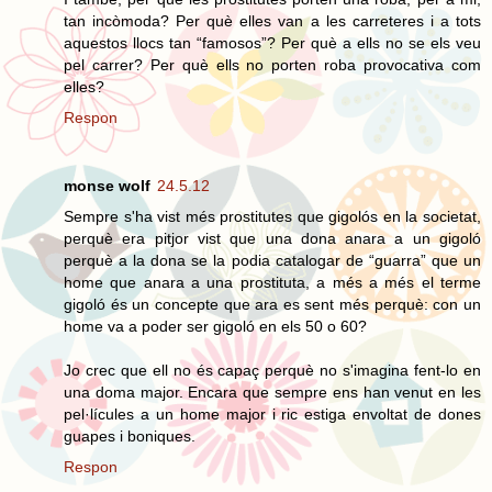
tan incòmoda? Per què elles van a les carreteres i a tots
aquestos llocs tan “famosos”? Per què a ells no se els veu
pel carrer? Per què ells no porten roba provocativa com
elles?
Respon
monse wolf
24.5.12
Sempre s'ha vist més prostitutes que gigolós en la societat,
perquè era pitjor vist que una dona anara a un gigoló
perquè a la dona se la podia catalogar de “guarra” que un
home que anara a una prostituta, a més a més el terme
gigoló és un concepte que ara es sent més perquè: con un
home va a poder ser gigoló en els 50 o 60?
Jo crec que ell no és capaç perquè no s'imagina fent-lo en
una doma major. Encara que sempre ens han venut en les
pel·lícules a un home major i ric estiga envoltat de dones
guapes i boniques.
Respon