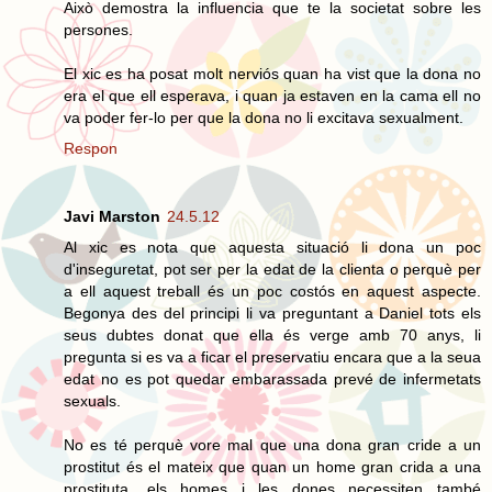
Això demostra la influencia que te la societat sobre les
persones.
El xic es ha posat molt nerviós quan ha vist que la dona no
era el que ell esperava, i quan ja estaven en la cama ell no
va poder fer-lo per que la dona no li excitava sexualment.
Respon
Javi Marston
24.5.12
Al xic es nota que aquesta situació li dona un poc
d'inseguretat, pot ser per la edat de la clienta o perquè per
a ell aquest treball és un poc costós en aquest aspecte.
Begonya des del principi li va preguntant a Daniel tots els
seus dubtes donat que ella és verge amb 70 anys, li
pregunta si es va a ficar el preservatiu encara que a la seua
edat no es pot quedar embarassada prevé de infermetats
sexuals.
No es té perquè vore mal que una dona gran cride a un
prostitut és el mateix que quan un home gran crida a una
prostituta, els homes i les dones necessiten també