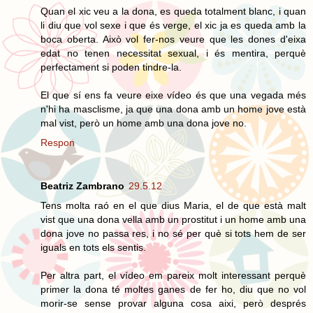
Quan el xic veu a la dona, es queda totalment blanc, i quan
li diu que vol sexe i que és verge, el xic ja es queda amb la
boca oberta. Això vol fer-nos veure que les dones d'eixa
edat no tenen necessitat sexual, i és mentira, perquè
perfectament si poden tindre-la.
El que sí ens fa veure eixe vídeo és que una vegada més
n'hi ha masclisme, ja que una dona amb un home jove està
mal vist, però un home amb una dona jove no.
Respon
Beatriz Zambrano
29.5.12
Tens molta raó en el que dius Maria, el de que està malt
vist que una dona vella amb un prostitut i un home amb una
dona jove no passa res, i no sé per què si tots hem de ser
iguals en tots els sentis.
Per altra part, el vídeo em pareix molt interessant perquè
primer la dona té moltes ganes de fer ho, diu que no vol
morir-se sense provar alguna cosa aixi, però després