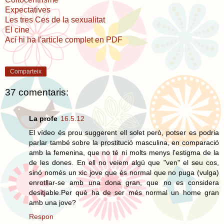
Expectatives
Les tres Ces de la sexualitat
El cine
Ací hi ha l'article complet en PDF
Comparteix
37 comentaris:
La profe
16.5.12
El vídeo és prou suggerent ell solet però, potser es podria
parlar també sobre la prostitució masculina, en comparació
amb la femenina, que no té ni molts menys l'estigma de la
de les dones. En ell no veiem algú que "ven" el seu cos,
sinó només un xic jove que és normal que no puga (vulga)
enrotllar-se amb una dona gran, que no es considera
desitjable.Per què ha de ser més normal un home gran
amb una jove?
Respon