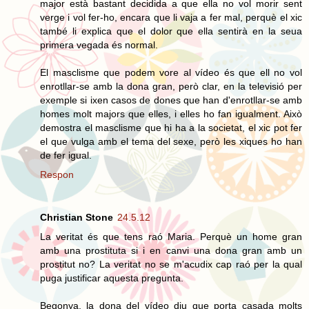
major està bastant decidida a que ella no vol morir sent
verge i vol fer-ho, encara que li vaja a fer mal, perquè el xic
també li explica que el dolor que ella sentirà en la seua
primera vegada és normal.
El masclisme que podem vore al vídeo és que ell no vol
enrotllar-se amb la dona gran, però clar, en la televisió per
exemple si ixen casos de dones que han d'enrotllar-se amb
homes molt majors que elles, i elles ho fan igualment. Això
demostra el masclisme que hi ha a la societat, el xic pot fer
el que vulga amb el tema del sexe, però les xiques ho han
de fer igual.
Respon
Christian Stone
24.5.12
La veritat és que tens raó Maria. Perquè un home gran
amb una prostituta si i en canvi una dona gran amb un
prostitut no? La veritat no se m'acudix cap raó per la qual
puga justificar aquesta pregunta.
Begonya, la dona del vídeo diu que porta casada molts