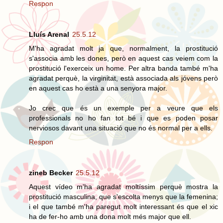
Respon
Lluís Arenal
25.5.12
M'ha agradat molt ja que, normalment, la prostitució
s'associa amb les dones, però en aquest cas veiem com la
prostitució l'exerceix un home. Per altra banda també m'ha
agradat perquè, la virginitat, està associada als jóvens però
en aquest cas ho està a una senyora major.
Jo crec que és un exemple per a veure que els
professionals no ho fan tot bé i que es poden posar
nerviosos davant una situació que no és normal per a ells.
Respon
zineb Becker
25.5.12
Aquest vídeo m'ha agradat moltíssim perquè mostra la
prostitució masculina, que s'escolta menys que la femenina;
i el que també m'ha paregut molt interessant és que el xic
ha de fer-ho amb una dona molt més major que ell.