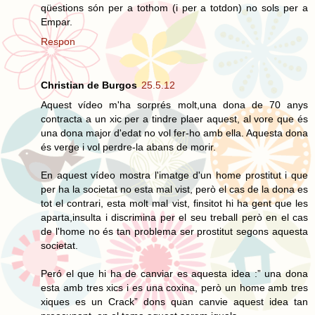
qüestions són per a tothom (i per a totdon) no sols per a
Empar.
Respon
Christian de Burgos
25.5.12
Aquest vídeo m'ha sorprés molt,una dona de 70 anys
contracta a un xic per a tindre plaer aquest, al vore que és
una dona major d'edat no vol fer-ho amb ella. Aquesta dona
és verge i vol perdre-la abans de morir.
En aquest vídeo mostra l'imatge d'un home prostitut i que
per ha la societat no esta mal vist, però el cas de la dona es
tot el contrari, esta molt mal vist, finsitot hi ha gent que les
aparta,insulta i discrimina per el seu treball però en el cas
de l'home no és tan problema ser prostitut segons aquesta
societat.
Peró el que hi ha de canviar es aquesta idea :” una dona
esta amb tres xics i es una coxina, però un home amb tres
xiques es un Crack” dons quan canvie aquest idea tan