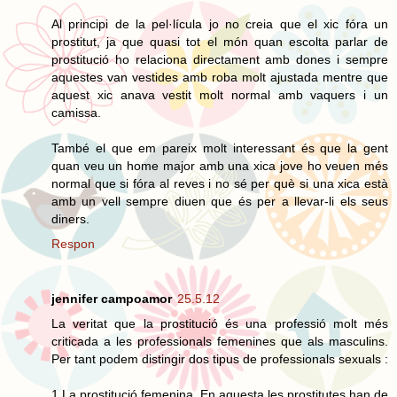
Al principi de la pel·lícula jo no creia que el xic fóra un
prostitut, ja que quasi tot el món quan escolta parlar de
prostitució ho relaciona directament amb dones i sempre
aquestes van vestides amb roba molt ajustada mentre que
aquest xic anava vestit molt normal amb vaquers i un
camissa.
També el que em pareix molt interessant és que la gent
quan veu un home major amb una xica jove ho veuen més
normal que si fóra al reves i no sé per què si una xica està
amb un vell sempre diuen que és per a llevar-li els seus
diners.
Respon
jennifer campoamor
25.5.12
La veritat que la prostitució és una professió molt més
criticada a les professionals femenines que als masculins.
Per tant podem distingir dos tipus de professionals sexuals :
1.La prostitució femenina. En aquesta les prostitutes han de