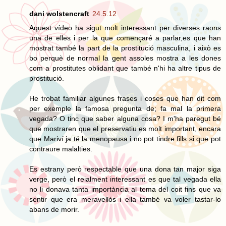
dani wolstencraft
24.5.12
Aquest vídeo ha sigut molt interessant per diverses raons
una de elles i per la que començaré a parlar,es que han
mostrat també la part de la prostitució masculina, i això es
bo perquè de normal la gent assoles mostra a les dones
com a prostitutes oblidant que també n'hi ha altre tipus de
prostitució.
He trobat familiar algunes frases i coses que han dit com
per exemple la famosa pregunta de; fa mal la primera
vegada? O tinc que saber alguna cosa? I m'ha paregut bé
que mostraren que el preservatiu es molt important, encara
que Mariví ja té la menopausa i no pot tindre fills si que pot
contraure malalties.
Es estrany però respectable que una dona tan major siga
verge, però el reialment interessant es que tal vegada ella
no li donava tanta importància al tema del coit fins que va
sentir que era meravellós i ella també va voler tastar-lo
abans de morir.