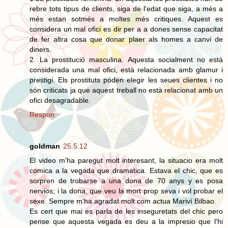
rebre tots tipus de clients, siga de l'edat que siga, a més a
més estan sotmés a moltes més critiques. Aquest es
considera un mal ofici es dir per a a dones sense capacitat
de fer altra cosa que donar plaer als homes a canvi de
diners.
2. La prostitució masculina. Aquesta socialment no està
considerada una mal ofici, està relacionada amb glamur i
prestigi. Els prostituts poden elegir les seues clientes i no
són criticats ja que aquest treball no està relacionat amb un
ofici desagradable.
Respon
goldman
25.5.12
El video m'ha paregut molt interesant, la situacio era molt
comica a la vegada que dramatica. Estava el chic, que es
sorpren de trobarse a una dona de 70 anys y es posa
nervios; i la dona, que veu la mort prop seva i vol probar el
sexe. Sempre m'ha agradat molt com actua Mariví Bilbao.
Es cert que mai es parla de les inseguretats del chic pero
pense que aquesta vegada es deu a la impresio que l'hi