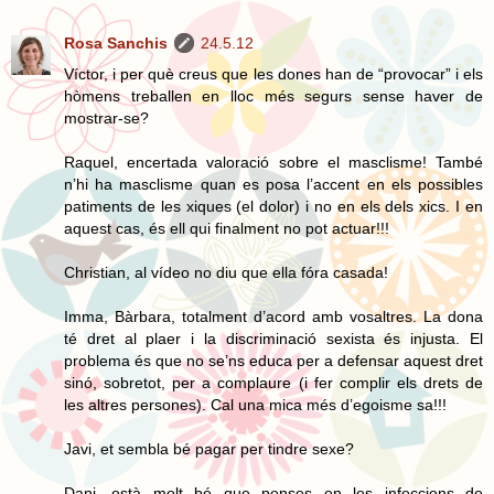
Rosa Sanchis
24.5.12
Víctor, i per què creus que les dones han de “provocar” i els
hòmens treballen en lloc més segurs sense haver de
mostrar-se?
Raquel, encertada valoració sobre el masclisme! També
n’hi ha masclisme quan es posa l’accent en els possibles
patiments de les xiques (el dolor) i no en els dels xics. I en
aquest cas, és ell qui finalment no pot actuar!!!
Christian, al vídeo no diu que ella fóra casada!
Imma, Bàrbara, totalment d’acord amb vosaltres. La dona
té dret al plaer i la discriminació sexista és injusta. El
problema és que no se’ns educa per a defensar aquest dret
sinó, sobretot, per a complaure (i fer complir els drets de
les altres persones). Cal una mica més d’egoisme sa!!!
Javi, et sembla bé pagar per tindre sexe?
Dani, està molt bé que penses en les infeccions de