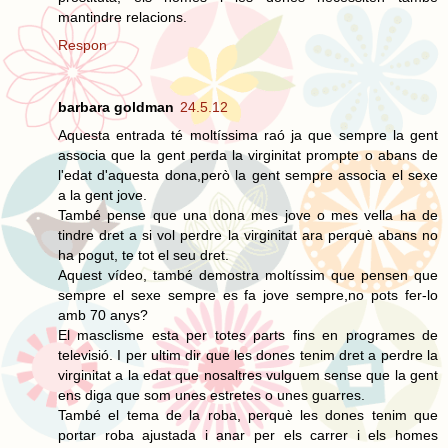
mantindre relacions.
Respon
barbara goldman
24.5.12
Aquesta entrada té moltíssima raó ja que sempre la gent
associa que la gent perda la virginitat prompte o abans de
l'edat d'aquesta dona,però la gent sempre associa el sexe
a la gent jove.
També pense que una dona mes jove o mes vella ha de
tindre dret a si vol perdre la virginitat ara perquè abans no
ha pogut, te tot el seu dret.
Aquest vídeo, també demostra moltíssim que pensen que
sempre el sexe sempre es fa jove sempre,no pots fer-lo
amb 70 anys?
El masclisme esta per totes parts fins en programes de
televisió. I per ultim dir que les dones tenim dret a perdre la
virginitat a la edat que nosaltres vulguem sense que la gent
ens diga que som unes estretes o unes guarres.
També el tema de la roba, perquè les dones tenim que
portar roba ajustada i anar per els carrer i els homes