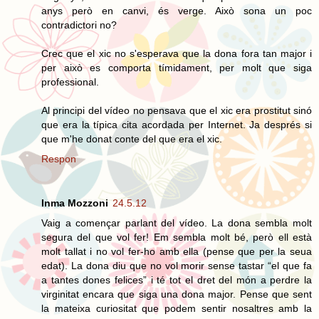
anys però en canvi, és verge. Això sona un poc
contradictori no?
Crec que el xic no s'esperava que la dona fora tan major i
per això es comporta tímidament, per molt que siga
professional.
Al principi del vídeo no pensava que el xic era prostitut sinó
que era la típica cita acordada per Internet. Ja després si
que m'he donat conte del que era el xic.
Respon
Inma Mozzoni
24.5.12
Vaig a començar parlant del vídeo. La dona sembla molt
segura del que vol fer! Em sembla molt bé, però ell està
molt tallat i no vol fer-ho amb ella (pense que per la seua
edat). La dona diu que no vol morir sense tastar “el que fa
a tantes dones felices” i té tot el dret del món a perdre la
virginitat encara que siga una dona major. Pense que sent
la mateixa curiositat que podem sentir nosaltres amb la