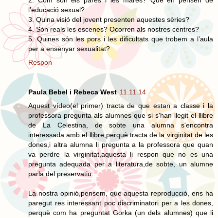
l’educació sexual?
3. Quina visió del jovent presenten aquestes sèries?
4. Són reals les escenes? Ocorren als nostres centres?
5. Quines són les pors i les dificultats que trobem a l’aula
per a ensenyar sexualitat?
Respon
Paula Bebel i Rebeca West
11.11.14
Aquest vídeo(el primer) tracta de que estan a classe i la
professora pregunta als alumnes que si s'han llegit el llibre
de La Celestina, de sobte una alumna s'encontra
interessada amb el llibre,perquè tracta de la virginitat de les
dones,i altra alumna li pregunta a la professora que quan
va perdre la virginitat,aquesta li respon que no es una
pregunta adequada per a literatura,de sobte, un alumne
parla del preservatiu.
La nostra opinió,pensem, que aquesta reproducció, ens ha
paregut res interessant poc discriminatori per a les dones,
perquè com ha preguntat Gorka (un dels alumnes) que li