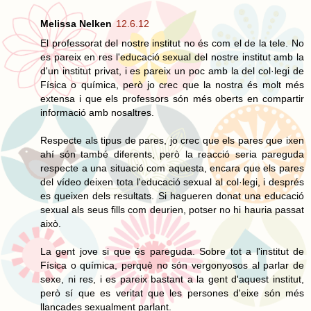
Melissa Nelken
12.6.12
El professorat del nostre institut no és com el de la tele. No
es pareix en res l'educació sexual del nostre institut amb la
d'un institut privat, i es pareix un poc amb la del col·legi de
Física o química, però jo crec que la nostra és molt més
extensa i que els professors són més oberts en compartir
informació amb nosaltres.
Respecte als tipus de pares, jo crec que els pares que ixen
ahí són també diferents, però la reacció seria pareguda
respecte a una situació com aquesta, encara que els pares
del vídeo deixen tota l'educació sexual al col·legi, i després
es queixen dels resultats. Si hagueren donat una educació
sexual als seus fills com deurien, potser no hi hauria passat
això.
La gent jove si que és pareguda. Sobre tot a l'institut de
Física o química, perquè no són vergonyosos al parlar de
sexe, ni res, i es pareix bastant a la gent d'aquest institut,
però sí que es veritat que les persones d'eixe són més
llançades sexualment parlant.