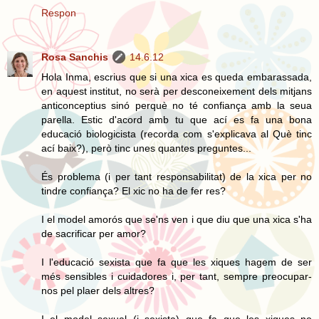
Respon
Rosa Sanchis
14.6.12
Hola Inma, escrius que si una xica es queda embarassada,
en aquest institut, no serà per desconeixement dels mitjans
anticonceptius sinó perquè no té confiança amb la seua
parella. Estic d'acord amb tu que ací es fa una bona
educació biologicista (recorda com s'explicava al Què tinc
ací baix?), però tinc unes quantes preguntes...
És problema (i per tant responsabilitat) de la xica per no
tindre confiança? El xic no ha de fer res?
I el model amorós que se'ns ven i que diu que una xica s'ha
de sacrificar per amor?
I l'educació sexista que fa que les xiques hagem de ser
més sensibles i cuidadores i, per tant, sempre preocupar-
nos pel plaer dels altres?
I el model sexual (i sexista) que fa que les xiques no