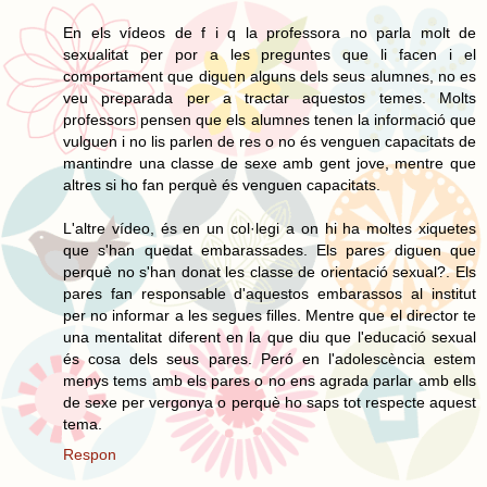
En els vídeos de f i q la professora no parla molt de
sexualitat per por a les preguntes que li facen i el
comportament que diguen alguns dels seus alumnes, no es
veu preparada per a tractar aquestos temes. Molts
professors pensen que els alumnes tenen la informació que
vulguen i no lis parlen de res o no és venguen capacitats de
mantindre una classe de sexe amb gent jove, mentre que
altres si ho fan perquè és venguen capacitats.
L'altre vídeo, és en un col·legi a on hi ha moltes xiquetes
que s'han quedat embarassades. Els pares diguen que
perquè no s'han donat les classe de orientació sexual?. Els
pares fan responsable d'aquestos embarassos al institut
per no informar a les segues filles. Mentre que el director te
una mentalitat diferent en la que diu que l'educació sexual
és cosa dels seus pares. Peró en l'adolescència estem
menys tems amb els pares o no ens agrada parlar amb ells
de sexe per vergonya o perquè ho saps tot respecte aquest
tema.
Respon