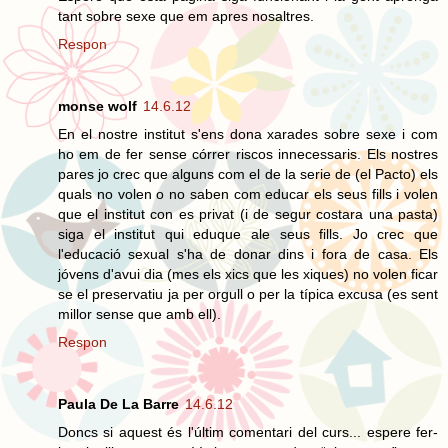
tant sobre sexe que em apres nosaltres.
Respon
monse wolf
14.6.12
En el nostre institut s'ens dona xarades sobre sexe i com
ho em de fer sense córrer riscos innecessaris. Els nostres
pares jo crec que alguns com el de la serie de (el Pacto) els
quals no volen o no saben com educar els seus fills i volen
que el institut con es privat (i de segur costara una pasta)
siga el institut qui eduque ale seus fills. Jo crec que
l'educació sexual s'ha de donar dins i fora de casa. Els
jóvens d'avui dia (mes els xics que les xiques) no volen ficar
se el preservatiu ja per orgull o per la típica excusa (es sent
millor sense que amb ell).
Respon
Paula De La Barre
14.6.12
Doncs si aquest és l'últim comentari del curs... espere fer-