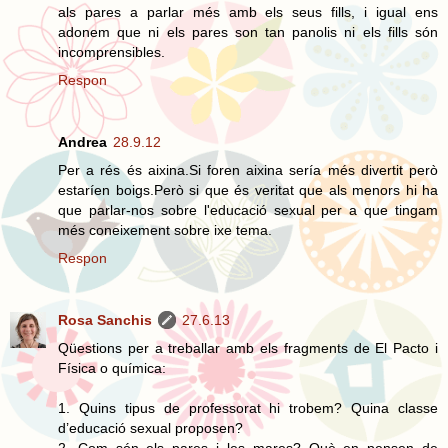
als pares a parlar més amb els seus fills, i igual ens
adonem que ni els pares son tan panolis ni els fills són
incomprensibles.
Respon
Andrea
28.9.12
Per a rés és aixina.Si foren aixina sería més divertit però
estaríen boigs.Però si que és veritat que als menors hi ha
que parlar-nos sobre l'educació sexual per a que tingam
més coneixement sobre ixe tema.
Respon
Rosa Sanchis
27.6.13
Qüestions per a treballar amb els fragments de El Pacto i
Física o química:
1. Quins tipus de professorat hi trobem? Quina classe
d’educació sexual proposen?
2. Com són els pares i les mares? Què en pensen de