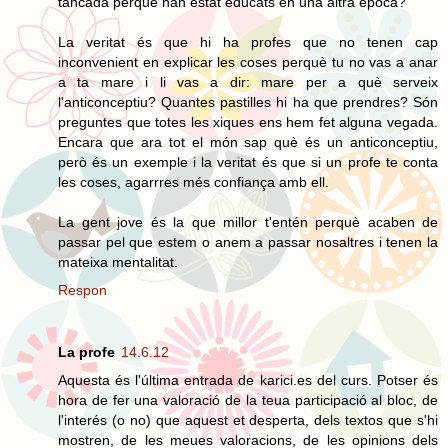
tancada perquè han estat educats en una altra època?
La veritat és que hi ha profes que no tenen cap
inconvenient en explicar les coses perquè tu no vas a anar
a ta mare i li vas a dir: mare per a què serveix
l'anticonceptiu? Quantes pastilles hi ha que prendres? Són
preguntes que totes les xiques ens hem fet alguna vegada.
Encara que ara tot el món sap què és un anticonceptiu,
però és un exemple i la veritat és que si un profe te conta
les coses, agarrres més confiança amb ell.
La gent jove és la que millor t'entén perquè acaben de
passar pel que estem o anem a passar nosaltres i tenen la
mateixa mentalitat.
Respon
La profe
14.6.12
Aquesta és l'última entrada de karici.es del curs. Potser és
hora de fer una valoració de la teua participació al bloc, de
l'interés (o no) que aquest et desperta, dels textos que s'hi
mostren, de les meues valoracions, de les opinions dels