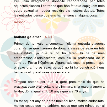
Per últim m'agradaria donar-te l'enhorabona per totes
aquestes classes i entrades que han fet que sapiguem més
sobre sexualitat i poder resoldre els nostres dubtes. Totes
les entrades pense que ens han ensenyat alguna cosa.
Respon
barbara goldman
14.6.12
Primer de tot vaig a comentar l'última entrada d'aquest
curs. Pense que haurien de donar classes de sexe en tots
els instituts, ja que si no ho feren, hi hauria més
embarassos d'adolescents, com diu la professora de la
serie de Física i Química. Alguns adolescents pensen que
el sexe oral no és sexe perquè no hi ha penetració i ens
han educat que el sexe sols és el coit.
Tampoc entenc per què la gent presumeix de que ha
practicat sexe oral, coital o preliminars, si la majoria anem a
fer-ho, dóna igual amb 10 anys que als 70 anys.
En tot aquest any he aprés molt del bloc, moltes curiositats,
moltes coses que no sabíem, coses que són roines per al