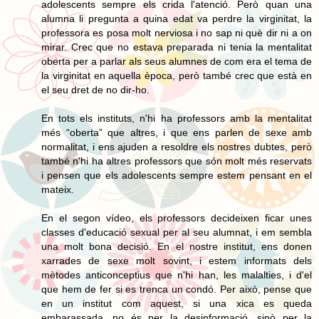
adolescents sempre els crida l'atenció. Però quan una
alumna li pregunta a quina edat va perdre la virginitat, la
professora es posa molt nerviosa i no sap ni què dir ni a on
mirar. Crec que no estava preparada ni tenia la mentalitat
oberta per a parlar als seus alumnes de com era el tema de
la virginitat en aquella època, però també crec que està en
el seu dret de no dir-ho.
En tots els instituts, n'hi ha professors amb la mentalitat
més “oberta” que altres, i que ens parlen de sexe amb
normalitat, i ens ajuden a resoldre els nostres dubtes, però
també n'hi ha altres professors que són molt més reservats
i pensen que els adolescents sempre estem pensant en el
mateix.
En el segon vídeo, els professors decideixen ficar unes
classes d'educació sexual per al seu alumnat, i em sembla
una molt bona decisió. En el nostre institut, ens donen
xarrades de sexe molt sovint, i estem informats dels
mètodes anticonceptius que n'hi han, les malalties, i d'el
que hem de fer si es trenca un condó. Per això, pense que
en un institut com aquest, si una xica es queda
embarassada, no és per la desinformació, sinò per la