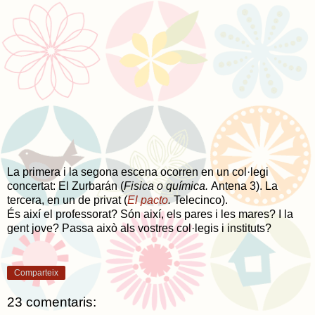
La primera i la segona escena ocorren en un col·legi
concertat: El Zurbarán (
Fisica o química.
Antena 3). La
tercera, en un de privat (
El pacto
.
Telecinco).
És així el professorat? Són així, els pares i les mares? I la
gent jove? Passa això als vostres col·legis i instituts?
Comparteix
23 comentaris: