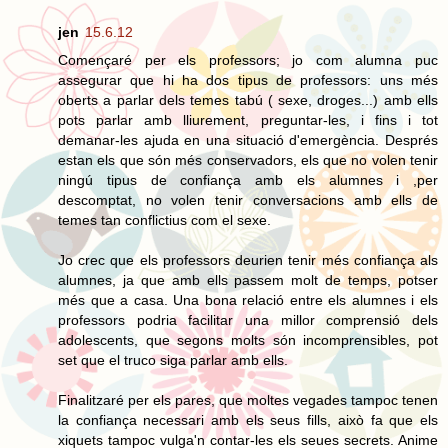
jen
15.6.12
Començaré per els professors; jo com alumna puc
assegurar que hi ha dos tipus de professors: uns més
oberts a parlar dels temes tabú ( sexe, droges...) amb ells
pots parlar amb lliurement, preguntar-les, i fins i tot
demanar-les ajuda en una situació d'emergència. Després
estan els que són més conservadors, els que no volen tenir
ningú tipus de confiança amb els alumnes i ,per
descomptat, no volen tenir conversacions amb ells de
temes tan conflictius com el sexe.
Jo crec que els professors deurien tenir més confiança als
alumnes, ja que amb ells passem molt de temps, potser
més que a casa. Una bona relació entre els alumnes i els
professors podria facilitar una millor comprensió dels
adolescents, que segons molts són incomprensibles, pot
set que el truco siga parlar amb ells.
Finalitzaré per els pares, que moltes vegades tampoc tenen
la confiança necessari amb els seus fills, això fa que els
xiquets tampoc vulga'n contar-les els seues secrets. Anime