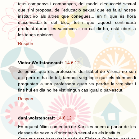
teus companys i companyes, del model d'educació sexual
que s'hi proposa, de l'educació sexual que es fa al nostre
institut i/o als altres que conegues... en fi, que és hora
d'acomiadar-te del bloc, tot i que aquest continuarà
produint durant les vacances i, no cal dir-ho, està obert a
les teues opinions!
Respon
Victor Wolfstonecraft
14.6.12
Jo pense que els professors del Isabel de Villena no son
aixi però ni ha de tot, tampoc veig lògic que els alumnes li
pregunten a una professora quan va perdre la virginitat i
fins hui en dia no he vist ningun cas igual o par-escut.
Respon
dani wolstencraft
14.6.12
En aquest últim comentari de Karicies anem a parlar de les
classes de sexe o d'orientació sexual en els instituts.
Crec que tots hem vist la serie de Física o Química, però en