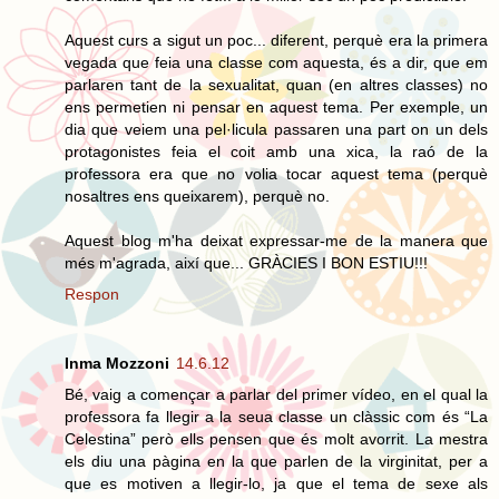
Aquest curs a sigut un poc... diferent, perquè era la primera
vegada que feia una classe com aquesta, és a dir, que em
parlaren tant de la sexualitat, quan (en altres classes) no
ens permetien ni pensar en aquest tema. Per exemple, un
dia que veiem una pel·licula passaren una part on un dels
protagonistes feia el coit amb una xica, la raó de la
professora era que no volia tocar aquest tema (perquè
nosaltres ens queixarem), perquè no.
Aquest blog m'ha deixat expressar-me de la manera que
més m'agrada, així que... GRÀCIES I BON ESTIU!!!
Respon
Inma Mozzoni
14.6.12
Bé, vaig a començar a parlar del primer vídeo, en el qual la
professora fa llegir a la seua classe un clàssic com és “La
Celestina” però ells pensen que és molt avorrit. La mestra
els diu una pàgina en la que parlen de la virginitat, per a
que es motiven a llegir-lo, ja que el tema de sexe als