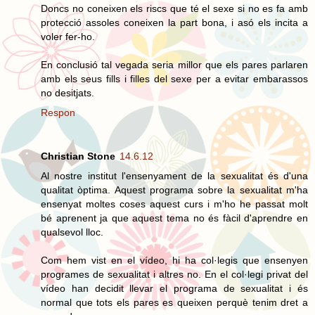
Doncs no coneixen els riscs que té el sexe si no es fa amb
protecció assoles coneixen la part bona, i asó els incita a
voler fer-ho.
En conclusió tal vegada seria millor que els pares parlaren
amb els seus fills i filles del sexe per a evitar embarassos
no desitjats.
Respon
Christian Stone
14.6.12
Al nostre institut l'ensenyament de la sexualitat és d'una
qualitat òptima. Aquest programa sobre la sexualitat m'ha
ensenyat moltes coses aquest curs i m'ho he passat molt
bé aprenent ja que aquest tema no és fàcil d'aprendre en
qualsevol lloc.
Com hem vist en el vídeo, hi ha col·legis que ensenyen
programes de sexualitat i altres no. En el col·legi privat del
vídeo han decidit llevar el programa de sexualitat i és
normal que tots els pares es queixen perquè tenim dret a