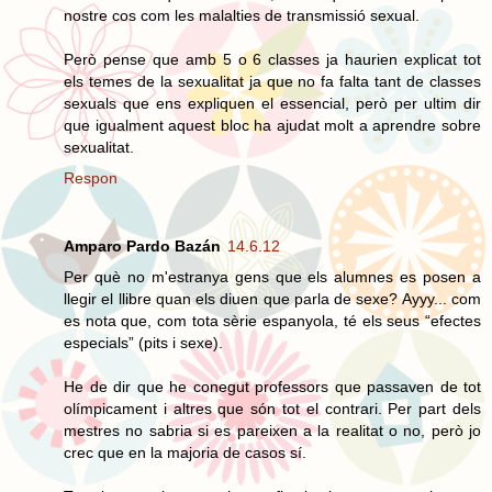
nostre cos com les malalties de transmissió sexual.
Però pense que amb 5 o 6 classes ja haurien explicat tot
els temes de la sexualitat ja que no fa falta tant de classes
sexuals que ens expliquen el essencial, però per ultim dir
que igualment aquest bloc ha ajudat molt a aprendre sobre
sexualitat.
Respon
Amparo Pardo Bazán
14.6.12
Per què no m'estranya gens que els alumnes es posen a
llegir el llibre quan els diuen que parla de sexe? Ayyy... com
es nota que, com tota sèrie espanyola, té els seus “efectes
especials” (pits i sexe).
He de dir que he conegut professors que passaven de tot
olímpicament i altres que són tot el contrari. Per part dels
mestres no sabria si es pareixen a la realitat o no, però jo
crec que en la majoria de casos sí.