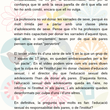
confiança que té amb la seua parella de dir-li que ella vol
fer-ho amb condó, encara que ell no vulga.
La professora no vol donar les xarrades de sexe, perquè és
molt tímida per a parlar amb una classe plena
d'adolescents de sexe. Pense que n'hi ha professors que
estan més capacitats per donar les xarrades d'aquest tipus,
que altres o simplement, tenen por de que els pares
pensen que estan “pervertint”
El tercer vídeo és d'una sèrie de tele 5 en la que un grup de
7 xiques de 17 anys, es queden embarassades per a fer
“un pacte”. En el vídeo podem vore com els pares diuen
que la culpa és de l'institut per no donar classes d'educació
sexual, i el director diu que l'educació sexual dels
adolescents l'han de donar els pares. D'aquesta forma,
l'educació sexual dels adolescents queda en l'aire, no
informa ni l'institut ni els pares, i els adolescents queden
desinformats per culpa d'uns i d'uns altres.
En definitiva, la pregunta que molts es fan: l'educació
sexual és responsabilitat dels pares, o de l'institut?