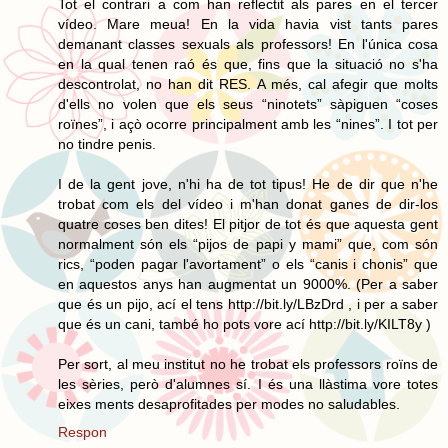
Tot el contrari a com han reflectit als pares en el tercer
vídeo. Mare meua! En la vida havia vist tants pares
demanant classes sexuals als professors! En l'única cosa
en la qual tenen raó és que, fins que la situació no s'ha
descontrolat, no han dit RES. A més, cal afegir que molts
d'ells no volen que els seus “ninotets” sàpiguen “coses
roïnes”, i açò ocorre principalment amb les “nines”. I tot per
no tindre penis.
I de la gent jove, n'hi ha de tot tipus! He de dir que n'he
trobat com els del vídeo i m'han donat ganes de dir-los
quatre coses ben dites! El pitjor de tot és que aquesta gent
normalment són els “pijos de papi y mami” que, com són
rics, “poden pagar l'avortament” o els “canis i chonis” que
en aquestos anys han augmentat un 9000%. (Per a saber
que és un pijo, ací el tens http://bit.ly/LBzDrd , i per a saber
que és un cani, també ho pots vore ací http://bit.ly/KILT8y )
Per sort, al meu institut no he trobat els professors roïns de
les sèries, però d'alumnes sí. I és una llàstima vore totes
eixes ments desaprofitades per modes no saludables.
Respon