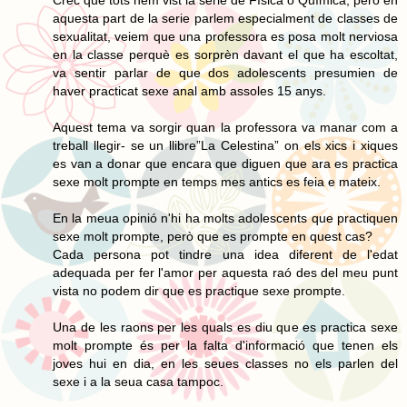
aquesta part de la serie parlem especialment de classes de
sexualitat, veiem que una professora es posa molt nerviosa
en la classe perquè es sorprèn davant el que ha escoltat,
va sentir parlar de que dos adolescents presumien de
haver practicat sexe anal amb assoles 15 anys.
Aquest tema va sorgir quan la professora va manar com a
treball llegir- se un llibre”La Celestina” on els xics i xiques
es van a donar que encara que diguen que ara es practica
sexe molt prompte en temps mes antics es feia e mateix.
En la meua opinió n'hi ha molts adolescents que practiquen
sexe molt prompte, però que es prompte en quest cas?
Cada persona pot tindre una idea diferent de l'edat
adequada per fer l'amor per aquesta raó des del meu punt
vista no podem dir que es practique sexe prompte.
Una de les raons per les quals es diu que es practica sexe
molt prompte és per la falta d'informació que tenen els
joves hui en dia, en les seues classes no els parlen del
sexe i a la seua casa tampoc.