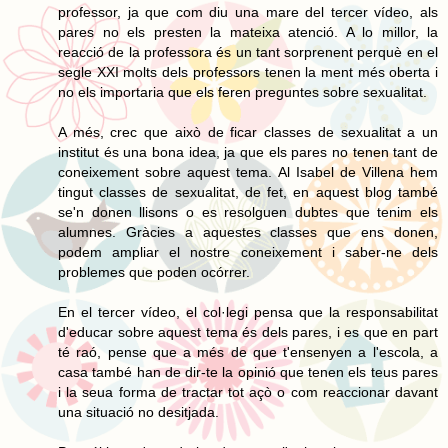
professor, ja que com diu una mare del tercer vídeo, als
pares no els presten la mateixa atenció. A lo millor, la
reacció de la professora és un tant sorprenent perquè en el
segle XXI molts dels professors tenen la ment més oberta i
no els importaria que els feren preguntes sobre sexualitat.
A més, crec que això de ficar classes de sexualitat a un
institut és una bona idea, ja que els pares no tenen tant de
coneixement sobre aquest tema. Al Isabel de Villena hem
tingut classes de sexualitat, de fet, en aquest blog també
se'n donen llisons o es resolguen dubtes que tenim els
alumnes. Gràcies a aquestes classes que ens donen,
podem ampliar el nostre coneixement i saber-ne dels
problemes que poden ocórrer.
En el tercer vídeo, el col·legi pensa que la responsabilitat
d'educar sobre aquest tema és dels pares, i es que en part
té raó, pense que a més de que t'ensenyen a l'escola, a
casa també han de dir-te la opinió que tenen els teus pares
i la seua forma de tractar tot açò o com reaccionar davant
una situació no desitjada.