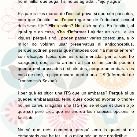
ho el millor que puga! I si no us agrada... “ajo y agua”.
Els pares i les mares de l'institut privat si que són passotes,
com que l'institut ha d'encarregar-se de l'educació sexual
dels seus fills? Ells a soles? No, això no és. En l'institut, al
igual que en casa, s'ha d'informar i ajudar als xics i a les
xiques, perquè sinó... poden passar varies coses: una, a lo
millor no voldran usar preservatius ni anticonceptius,
perquè podrien pensar que mètodes com “la marxa enrere”
són eficaços (cosa que és una mentida, per a que ho
sapigueu), dos, si no arriben a ficar-se un condó podrien
quedar embarassados (i sí, els dos, perquè un embaras es
cosa de dos), o pitjor encara, agafar una ITS (Infermetat de
Transmissió Sexual).
I per què és pitjor una ITS que un embaras? Perquè si us
quedeu embarassats, teniu dues opcions: avortar o tindre-
ho, en canvi, si agafes una ITS (no se el que et diuen o jo
què sé) però crec que no tindreu les mateixes opcions, o
facilitats.
No sé que més comentar, perquè amb la quantitat de
comentaris que he fet... a lo millor sóc un poc predictible.