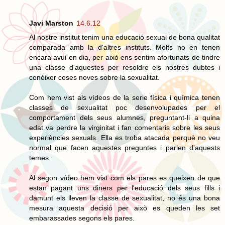
Javi Marston
14.6.12
Al nostre institut tenim una educació sexual de bona qualitat
comparada amb la d'altres instituts. Molts no en tenen
encara avui en dia, per això ens sentim afortunats de tindre
una classe d'aquestes per resoldre els nostres dubtes i
conéixer coses noves sobre la sexualitat.
Com hem vist als vídeos de la serie física i química tenen
classes de sexualitat poc desenvolupades per el
comportament dels seus alumnes, preguntant-li a quina
edat va perdre la virginitat i fan comentaris sobre les seus
experiències sexuals. Ella es troba atacada perquè no veu
normal que facen aquestes preguntes i parlen d'aquests
temes.
Al segon vídeo hem vist com els pares es queixen de que
estan pagant uns diners per l'educació dels seus fills i
damunt els lleven la classe de sexualitat, no és una bona
mesura aquesta decisió per això es queden les set
embarassades segons els pares.