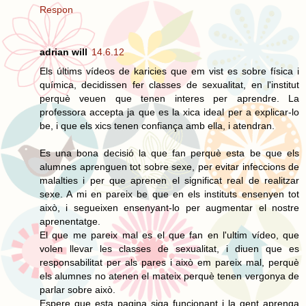
Respon
adrian will
14.6.12
Els últims vídeos de karicies que em vist es sobre física i
química, decidissen fer classes de sexualitat, en l'institut
perquè veuen que tenen interes per aprendre. La
professora accepta ja que es la xica ideal per a explicar-lo
be, i que els xics tenen confiança amb ella, i atendran.
Es una bona decisió la que fan perquè esta be que els
alumnes aprenguen tot sobre sexe, per evitar infeccions de
malalties i per que aprenen el significat real de realitzar
sexe. A mi en pareix be que en els instituts ensenyen tot
això, i segueixen ensenyant-lo per augmentar el nostre
aprenentatge.
El que me pareix mal es el que fan en l'ultim vídeo, que
volen llevar les classes de sexualitat, i diuen que es
responsabilitat per als pares i això em pareix mal, perquè
els alumnes no atenen el mateix perquè tenen vergonya de
parlar sobre això.
Espere que esta pagina siga funcionant i la gent aprenga