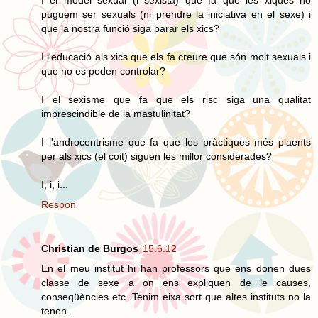
puguem ser sexuals (ni prendre la iniciativa en el sexe) i
que la nostra funció siga parar els xics?
I l'educació als xics que els fa creure que són molt sexuals i
que no es poden controlar?
I el sexisme que fa que els risc siga una qualitat
imprescindible de la mastulinitat?
I l'androcentrisme que fa que les pràctiques més plaents
per als xics (el coit) siguen les millor considerades?
I, i, i...
Respon
Christian de Burgos
15.6.12
En el meu institut hi han professors que ens donen dues
classe de sexe a on ens expliquen de le causes,
conseqüències etc. Tenim eixa sort que altes instituts no la
tenen.