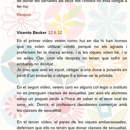
de donar les xarrades als seus fills l'institut no esta obligat a
fer-ho.
Respon
Vicente Becker
12.6.12
En el primer vídeo veiem como hui en dia hi han homes
que no volen utilitzar condó perquè no els agrada i
preferixen fer la marxa arrere, i si les xiques volen bé, i si
no adéu. Clar, com ells després no tenen que sofrir un
embaràs no desitjat...
Jo crec que això es injust, obligar a una dona a posares en
perill d'un embaràs o obligar-li a tomar-se la píndola.
En el segon vídeo, veiem com en alguns col·legis o instituts
no es prenguen classes de sexualitat, per això els alumnes
estan un poquet verds a l'hora de saber si el sexe oral és
sexe, etc. Doncs, el professors decideixen començar amb
les classes de sexualitat.
En el tercer vídeo, el pares de les xiques embarassades,
defensen que ells no tenen que donar classes de sexualitat,