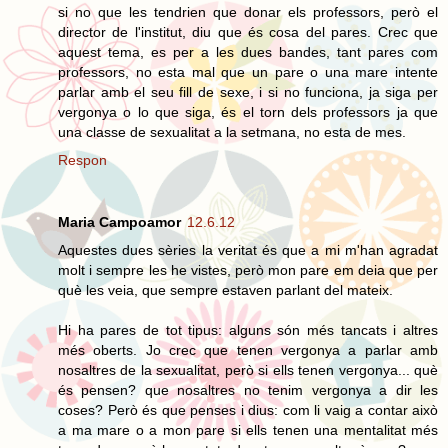
si no que les tendrien que donar els professors, però el
director de l'institut, diu que és cosa del pares. Crec que
aquest tema, es per a les dues bandes, tant pares com
professors, no esta mal que un pare o una mare intente
parlar amb el seu fill de sexe, i si no funciona, ja siga per
vergonya o lo que siga, és el torn dels professors ja que
una classe de sexualitat a la setmana, no esta de mes.
Respon
Maria Campoamor
12.6.12
Aquestes dues sèries la veritat és que a mi m'han agradat
molt i sempre les he vistes, però mon pare em deia que per
què les veia, que sempre estaven parlant del mateix.
Hi ha pares de tot tipus: alguns són més tancats i altres
més oberts. Jo crec que tenen vergonya a parlar amb
nosaltres de la sexualitat, però si ells tenen vergonya... què
és pensen? que nosaltres no tenim vergonya a dir les
coses? Però és que penses i dius: com li vaig a contar això
a ma mare o a mon pare si ells tenen una mentalitat més