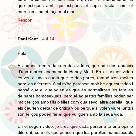
que estigues amb qui estigues et sàpia tractar com et
mereixes i no et faça mal mai.
Respon
Dani Kent
14.4.14
Hola,
En aquesta entrada ixen dos videos, que són dos anuncis
d’una marca anomenada Honey Maid. En el primer video
és veu a una xiqueta que té dos pares, també ixen moltes
parelles diferents. A mi m’ha parescut molt bé aquest video i
pensé que el que volen es que és normalitzen les famíies
de pares homosexuals, perqué aquestes famílies poden ser
molt feliços amb fills o filles com qualsevol altra parella i que
els deurien deixar de criticar-los perqué si volen viure junts i
són feliços poden fer el que vullguen amb la seua vida.
En el segon video, jo crec que cada persona té una opinió
diferent, com els que pensen que les parelles homosexuals