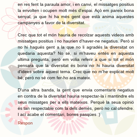
en res fent la paraula amor, i en canvi, el missatges positius
la envolten i ocupen molt més d'espai. Açò em pareix bona
senyal, ja que hi ha més gent que està anima aquestes
campanyes a favor de la diversitat.
Crec que tot el món hauria de recolzar aquests videos amb
missatges positius i no haurien d'haver-ne negatius. Però si
no hi hagués gent a la que no li agradés la diversitat on
quedaria aquesta? No sé, si m'haveu entés en aquesta
ultima pregunta, però em volia referir a que si tot el món
pensara que la diversitat és bona no hi hauria diversitat
d'idees sobre aquest tema. Crec que no m'he explicat molt
bé, però no sé com fer-ho ara mateix.
D'una altra banda, la gent que envia comentaris negatius
en contra de la diversitat hauria respectar-la i mantindre els
seus missatges per a ells mateixos. Perquè la seua opinió
és tan respectable com la dels demés, però no cal ofendre.
I ací acabe el comentari, bones pasqües :)
Respon