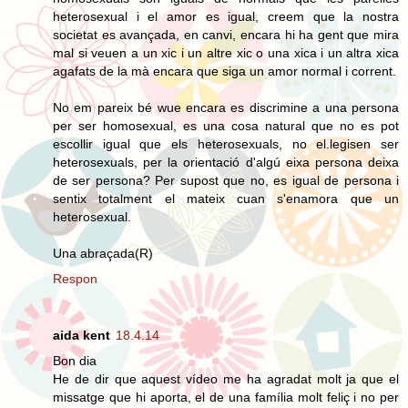
heterosexual i el amor es igual, creem que la nostra
societat es avançada, en canvi, encara hi ha gent que mira
mal si veuen a un xic i un altre xic o una xica i un altra xica
agafats de la mà encara que siga un amor normal i corrent.
No em pareix bé wue encara es discrimine a una persona
per ser homosexual, es una cosa natural que no es pot
escollir igual que els heterosexuals, no el.legisen ser
heterosexuals, per la orientació d'algú eixa persona deixa
de ser persona? Per supost que no, es igual de persona i
sentix totalment el mateix cuan s'enamora que un
heterosexual.
Una abraçada(R)
Respon
aida kent
18.4.14
Bon dia
He de dir que aquest vídeo me ha agradat molt ja que el
missatge que hi aporta, el de una família molt feliç i no per