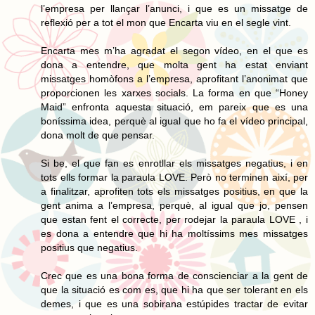
l’empresa per llançar l’anunci, i que es un missatge de
reflexió per a tot el mon que Encarta viu en el segle vint.
Encarta mes m’ha agradat el segon vídeo, en el que es
dona a entendre, que molta gent ha estat enviant
missatges homòfons a l’empresa, aprofitant l’anonimat que
proporcionen les xarxes socials. La forma en que “Honey
Maid” enfronta aquesta situació, em pareix que es una
boníssima idea, perquè al igual que ho fa el vídeo principal,
dona molt de que pensar.
Si be, el que fan es enrotllar els missatges negatius, i en
tots ells formar la paraula LOVE. Però no terminen així, per
a finalitzar, aprofiten tots els missatges positius, en que la
gent anima a l’empresa, perquè, al igual que jo, pensen
que estan fent el correcte, per rodejar la paraula LOVE , i
es dona a entendre que hi ha moltíssims mes missatges
positius que negatius.
Crec que es una bona forma de conscienciar a la gent de
que la situació es com es, que hi ha que ser tolerant en els
demes, i que es una sobirana estúpides tractar de evitar