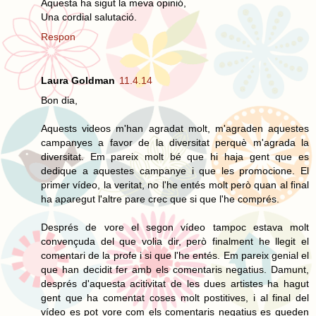
Aquesta ha sigut la meva opinió,
Una cordial salutació.
Respon
Laura Goldman
11.4.14
Bon dia,
Aquests videos m'han agradat molt, m'agraden aquestes
campanyes a favor de la diversitat perquè m'agrada la
diversitat. Em pareix molt bé que hi haja gent que es
dedique a aquestes campanye i que les promocione. El
primer vídeo, la veritat, no l'he entés molt però quan al final
ha aparegut l'altre pare crec que si que l'he comprés.
Després de vore el segon vídeo tampoc estava molt
convençuda del que volia dir, però finalment he llegit el
comentari de la profe i si que l'he entés. Em pareix genial el
que han decidit fer amb els comentaris negatius. Damunt,
després d'aquesta acitivitat de les dues artistes ha hagut
gent que ha comentat coses molt postitives, i al final del
vídeo es pot vore com els comentaris negatius es queden