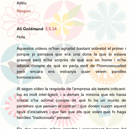
Adéu.
Respon
Ali Goldmand
3.5.14
Hola.
Aquestos vídeos m'han agradat bastant sobretot el primer i
porque jo pensava que era una dona la que lo estava
gravant però m'ha sorprès de què era un home i m'he
adonat compte de què es parla molt de l'homosexualitat
però encara ens estranya quan veiem parelles
homosexuals.
Al segon vídeo la resposta de l'empresa als tweets criticant-
los es molt intel·ligent, i a demes la minoria que els havia
criticat s'ha adonat compte de què hi ha un munto de
persones que pensen el contrari i que donen suport aquest
tipus d'iniciatives i que fan que els que volen que hi haga
famílies "tradicionals" pensen.
Els dos anuncis m'han agradat i segurament hauran fet