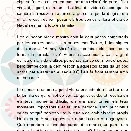
xiqueta (que ens intenten mostrar una relació de pare i filla)
viatjant, jugant, disfrutant... I al final del vídeo és com que la
cambra la recolzen i apareix la persona que la dirigia i era
un altre xic, i es van posar els tres comos si fóra el dia de
Nadal i es fan la foto en família.
I en el segon vídeo mostra com la gent possa comentaris
per les xarxes socials, en aquest cas Twitter, i dos xiques
de la marca "Honey Maid" els imprimix i els usen per a
formar la paraula "love". Aquesta acció mostra com la gent
es fica en la vida d'altres persones sense ser mencionades,
però també com la gent respon a aquestos actes (ja un poc
antics per a estar en el segle XX) i els fa front sempre amb
un bon acte.
I jo pense que amb aquest vídeo ens intenten mostrar que
la família és qui et vol de veritat, qui et cuida, et recolza en
els teus moments difícils, disfruta amb tu en els teus
moments importants i et fa una persona amb principis i
valors perquè sàpies viure la teua vida amb els teus propis
ideals perquè no pugues ser maanipulada ni enganyada.
Què importara si tens dos pares, dos mares, un pare, una
pare, et cuiden els teus iaios o un veí? El que importa és