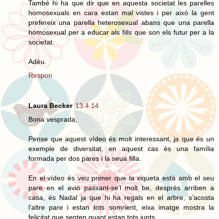
També hi ha que dir que en aquesta societat les parelles
homosexuals en cara estan mal vistes i per això la gent
prefereix una parella heterosexual abans que una parella
homosexual per a educar als fills que son els futur per a la
societat.
Adéu.
Respon
Laura Becker
13.4.14
Bona vesprada,
Pense que aquest vídeo és molt interessant, ja que és un
exemple de diversitat, en aquest cas és una família
formada per dos pares i la seua filla.
En el vídeo és veu primer que la xiqueta està amb el seu
pare en el avió passant-se’l molt be, després arriben a
casa, és Nadal ja que hi ha regals en el arbre, s’acosta
l’altre pare i estan tots somrient, eixa imatge mostra la
felicitat que senten quant estan tots junts.