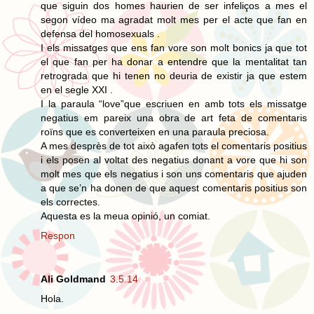
que siguin dos homes haurien de ser infeliços a mes el
segon vídeo ma agradat molt mes per el acte que fan en
defensa del homosexuals .
I els missatges que ens fan vore son molt bonics ja que tot
el que fan per ha donar a entendre que la mentalitat tan
retrograda que hi tenen no deuria de existir ja que estem
en el segle XXI .
I la paraula “love”que escriuen en amb tots els missatge
negatius em pareix una obra de art feta de comentaris
roïns que es converteixen en una paraula preciosa.
A mes desprès de tot això agafen tots el comentaris positius
i els posen al voltat des negatius donant a vore que hi son
molt mes que els negatius i son uns comentaris que ajuden
a que se’n ha donen de que aquest comentaris positius son
els correctes.
Aquesta es la meua opinió, un comiat.
Respon
Ali Goldmand
3.5.14
Hola.