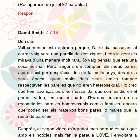
(Recuperació de juliol 92 paraules)
Respon
David Smith
7.7.14
Bon dia,
Vull comentar esta entrada perquè, l'altre dia passejant al
carrer vaig vore una parella de dos xiques, i tota la gent els
mirava d'una manera molt rara. Jo vaig pensar que era una
cosa normal. Però, segons em compten els meus pares,
açò és així per desgràcia, des de fa molts anys, des de la
seua època, quan molts dels seus amics tampoc
respectaven les parelles que no eren heterosexual. I jo crec
que hem avançat, però no massa. Ja, què com es diu en el
primer vídeo, en moltes parts d'Europa encara no es
reconeix les parelles homosexuals com a famílies, encara
que poden ser els mateixos bons pares, o mares que la
resta de parelles.
Després, el segon vídeo m'agradat mes perquè és veu que
amb els noticies mals fan la paraula LOVE, i envoltant a