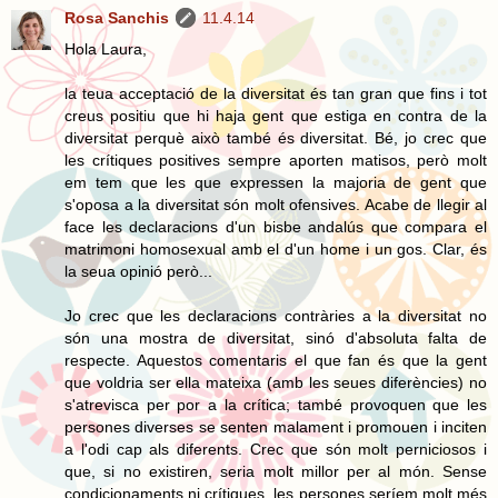
Rosa Sanchis
11.4.14
Hola Laura,
la teua acceptació de la diversitat és tan gran que fins i tot
creus positiu que hi haja gent que estiga en contra de la
diversitat perquè això també és diversitat. Bé, jo crec que
les crítiques positives sempre aporten matisos, però molt
em tem que les que expressen la majoria de gent que
s'oposa a la diversitat són molt ofensives. Acabe de llegir al
face les declaracions d'un bisbe andalús que compara el
matrimoni homosexual amb el d'un home i un gos. Clar, és
la seua opinió però...
Jo crec que les declaracions contràries a la diversitat no
són una mostra de diversitat, sinó d'absoluta falta de
respecte. Aquestos comentaris el que fan és que la gent
que voldria ser ella mateixa (amb les seues diferències) no
s'atrevisca per por a la crítica; també provoquen que les
persones diverses se senten malament i promouen i inciten
a l'odi cap als diferents. Crec que són molt perniciosos i
que, si no existiren, seria molt millor per al món. Sense
condicionaments ni crítiques, les persones seríem molt més