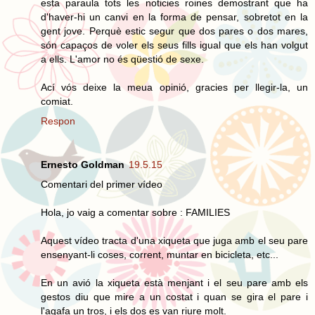
esta paraula tots les noticies roines demostrant que ha
d'haver-hi un canvi en la forma de pensar, sobretot en la
gent jove. Perquè estic segur que dos pares o dos mares,
són capaços de voler els seus fills igual que els han volgut
a ells. L'amor no és qüestió de sexe.
Ací vós deixe la meua opinió, gracies per llegir-la, un
comiat.
Respon
Ernesto Goldman
19.5.15
Comentari del primer vídeo
Hola, jo vaig a comentar sobre : FAMILIES
Aquest vídeo tracta d'una xiqueta que juga amb el seu pare
ensenyant-li coses, corrent, muntar en bicicleta, etc...
En un avió la xiqueta està menjant i el seu pare amb els
gestos diu que mire a un costat i quan se gira el pare i
l'agafa un tros, i els dos es van riure molt.