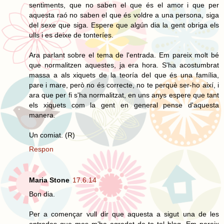
sentiments, que no saben el que és el amor i que per
aquesta raó no saben el que és voldre a una persona, siga
del sexe que siga. Espere que algún dia la gent obriga els
ulls i es deixe de tonteríes.
Ara parlant sobre el tema de l'entrada. Em pareix molt bé
que normalitzen aquestes, ja era hora. S'ha acostumbrat
massa a als xiquets de la teoría del que és una família,
pare i mare, però no és correcte, no te perquè ser-ho així, i
ara que per fi s'ha normalitzat, en uns anys espere que tant
els xiquets com la gent en general pense d'aquesta
manera.
Un comiat. (R)
Respon
Maria Stone
17.6.14
Bon dia.
Per a començar vull dir que aquesta a sigut una de les
entrades que mes m’ha agradat de to tel blog. Em pareix