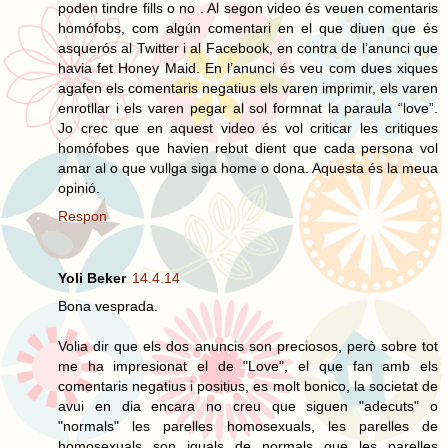
poden tindre fills o no . Al segon video és veuen comentaris
homófobs, com algún comentari en el que diuen que és
asquerós al Twitter i al Facebook, en contra de l’anunci que
havia fet Honey Maid. En l’anunci és veu com dues xiques
agafen els comentaris negatius els varen imprimir, els varen
enrotllar i els varen pegar al sol formnat la paraula “love”.
Jo crec que en aquest video és vol criticar les critiques
homófobes que havien rebut dient que cada persona vol
amar al o que vullga siga home o dona. Aquesta és la meua
opinió.
Respon
Yoli Beker
14.4.14
Bona vesprada.
Volia dir que els dos anuncis son preciosos, però sobre tot
me ha impresionat el de "Love", el que fan amb els
comentaris negatius i positius, es molt bonico, la societat de
avui en dia encara no creu que siguen "adecuts" o
"normals" les parelles homosexuals, les parelles de
homosexuals son iguals de normals que les parelles