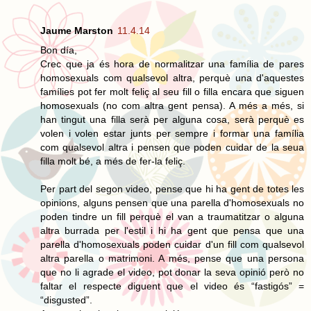
Jaume Marston
11.4.14
Bon día,
Crec que ja és hora de normalitzar una família de pares
homosexuals com qualsevol altra, perquè una d'aquestes
famílies pot fer molt feliç al seu fill o filla encara que siguen
homosexuals (no com altra gent pensa). A més a més, si
han tingut una filla serà per alguna cosa, serà perquè es
volen i volen estar junts per sempre i formar una família
com qualsevol altra i pensen que poden cuidar de la seua
filla molt bé, a més de fer-la feliç.
Per part del segon video, pense que hi ha gent de totes les
opinions, alguns pensen que una parella d'homosexuals no
poden tindre un fill perquè el van a traumatitzar o alguna
altra burrada per l'estil i hi ha gent que pensa que una
parella d'homosexuals poden cuidar d'un fill com qualsevol
altra parella o matrimoni. A més, pense que una persona
que no li agrade el video, pot donar la seva opinió però no
faltar el respecte diguent que el video és “fastigós” =
“disgusted”.