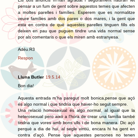
pensar a un fum de gent sobre aquestos temes que afecten
a moltes parelles i famílies. Esperem que es normalitze
veure famílies amb dos pares o dos mares, i la gent que
esta en contra de què aquestes parelles tinguen fills els
deixen en pau que puguen tindre una vida normal sense
por als comentaris o que els miren amb estranyesa.
Adéu.R3
Respon
Lluna Butler
19.5.14
Bon dia!
Aquesta entrada m'ha paregut molt bonica,pense que açó
és algo normal i que tindría que haver-ho segut sempre.
Una relació homosexual és algo normal, al igual que la
heterosexual pero aixó a l'hora de crear una família també
tindria que vores amb bons ulls i de bona manera. Dic açó
perquè a dia de hui, al segle vintiú, encara hi ha gent en
contra d'açó. Pense que aquestes persones no tenen