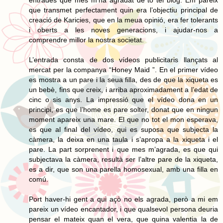
que transmet perfectament quin era l’objectiu principal de
creació de Karicies, que en la meua opinió, era fer tolerants
i oberts a les noves generacions, i ajudar-nos a
comprendre millor la nostra societat.
L’entrada consta de dos vídeos publicitaris llançats al
mercat per la companya “Honey Maid ”. En el primer vídeo
es mostra a un pare i la seua filla, des de que la xiqueta es
un bebè, fins que creix, i arriba aproximadament a l’edat de
cinc o sis anys. La impressió que el vídeo dona en un
principi, es que l’home es pare solter, donat que en ningun
moment apareix una mare. El que no tot el mon esperava,
es que al final del vídeo, qui es suposa que subjecta la
càmera, la deixa en una taula i s’apropa a la xiqueta i el
pare. La part sorprenent i que mes m’agrada, es que qui
subjectava la càmera, resultà ser l’altre pare de la xiqueta,
es a dir, que son una parella homosexual, amb una filla en
comú.
Port haver-hi gent a qui açò no els agrada, però a mi em
pareix un vídeo encantador, i que qualsevol persona deuria
pensar el mateix quan el vera, que quina valentia la de