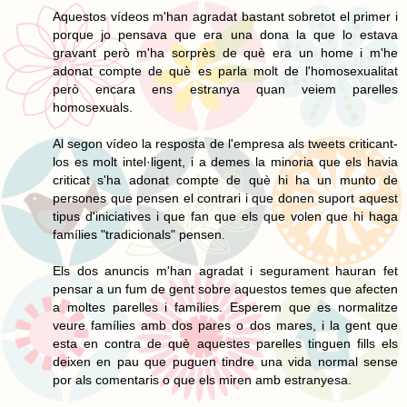
Aquestos vídeos m'han agradat bastant sobretot el primer i
porque jo pensava que era una dona la que lo estava
gravant però m'ha sorprès de què era un home i m'he
adonat compte de què es parla molt de l'homosexualitat
però encara ens estranya quan veiem parelles
homosexuals.
Al segon vídeo la resposta de l'empresa als tweets criticant-
los es molt intel·ligent, i a demes la minoria que els havia
criticat s'ha adonat compte de què hi ha un munto de
persones que pensen el contrari i que donen suport aquest
tipus d'iniciatives i que fan que els que volen que hi haga
famílies "tradicionals" pensen.
Els dos anuncis m'han agradat i segurament hauran fet
pensar a un fum de gent sobre aquestos temes que afecten
a moltes parelles i famílies. Esperem que es normalitze
veure famílies amb dos pares o dos mares, i la gent que
esta en contra de què aquestes parelles tinguen fills els
deixen en pau que puguen tindre una vida normal sense
por als comentaris o que els miren amb estranyesa.