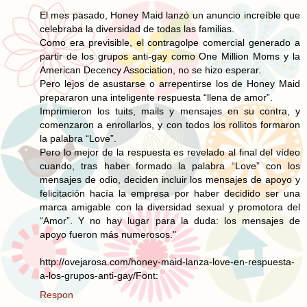
El mes pasado, Honey Maid lanzó un anuncio increíble que
celebraba la diversidad de todas las familias.
Como era previsible, el contragolpe comercial generado a
partir de los grupos anti-gay como One Million Moms y la
American Decency Association, no se hizo esperar.
Pero lejos de asustarse o arrepentirse los de Honey Maid
prepararon una inteligente respuesta “llena de amor”.
Imprimieron los tuits, mails y mensajes en su contra, y
comenzaron a enrollarlos, y con todos los rollitos formaron
la palabra “Love”.
Pero lo mejor de la respuesta es revelado al final del vídeo
cuando, tras haber formado la palabra “Love” con los
mensajes de odio, deciden incluir los mensajes de apoyo y
felicitación hacía la empresa por haber decidido ser una
marca amigable con la diversidad sexual y promotora del
“Amor”. Y no hay lugar para la duda: los mensajes de
apoyo fueron más numerosos."
http://ovejarosa.com/honey-maid-lanza-love-en-respuesta-
a-los-grupos-anti-gay/Font:
Respon