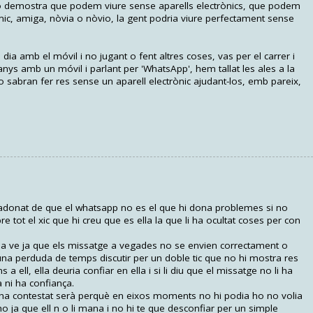
xò demostra que podem viure sense aparells electrònics, que podem
ic, amiga, nòvia o nòvio, la gent podria viure perfectament sense
dia amb el móvil i no jugant o fent altres coses, vas per el carrer i
anys amb un móvil i parlant per 'WhatsApp', hem tallat les ales a la
 sabran fer res sense un aparell electrònic ajudant-los, emb pareix,
donat de que el whatsapp no es el que hi dona problemes si no
e tot el xic que hi creu que es ella la que li ha ocultat coses per con
 ve ja que els missatge a vegades no se envien correctament o
una perduda de temps discutir per un doble tic que no hi mostra res
 a ell, ella deuria confiar en ella i si li diu que el missatge no li ha
a ni ha confiança.
no ha contestat serà perquè en eixos moments no hi podia ho no volia
-ho ja que ell n o li mana i no hi te que desconfiar per un simple