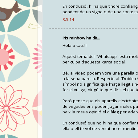
En conclusió, hi ha que tindre confianç
pendent de un signe o de una contesta
3.5.14
Iris rainbow ha dit...
Hola a tots!!!
Aquest tema del “Whatsapp” esta molt d
per culpa d’aquesta xarxa social.
Bé, al vídeo podem vore una parella on
a la seua parella. Respecte al “Doble 
símbol no significa que l’hatja llegit si
fer el vullga, ningú te que dir-li el que
Però pense que els aparells electrònic
de vegades ens poden jugar males pas
baix la meua opinió el diàleg per aclar
En conclusió que no hi ha que confiar t
ella o ell te vol de veritat no et mentir