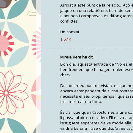
Arribat a este punt de la relació... Aç
ja que en una relació ens hem de sentir
d'anuncis i campanyes es difongueren 
conflictes.
Un comiat.
1.5.14
Mireia Kent ha dit...
Bon dia, aquesta entrada de “No és el 
ben freqüent que hi hagen malentesos
check.
Des del meu punt de vista crec que no
encara estar pendent de si t’ha contes
necessita el seu propi temps i que si 
d’ell o ella a tota hora.
És clar que quan t’acostumes a una cosa
li passa al xic en el vídeo. Ell es va 
l’estiguera esperant i d’eixe mode ella
vindria bé una frase que diu: ‘a res t’a