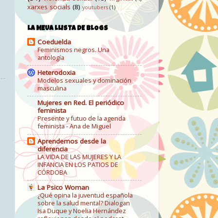
xarxes socials
(8)
youtubers
(1)
LA MEUA LLISTA DE BLOGS
Coeduelda
Feminismos negros. Una
antología
Heterodoxia
Modelos sexuales y dominación
masculina
Mujeres en Red. El periódico
feminista
Presente y futuo de la agenda
feminista - Ana de Miguel
Aprendemos desde la
diferencia
LA VIDA DE LAS MUJERES Y LA
INFANCIA EN LOS PATIOS DE
CÓRDOBA
La Psico Woman
¿Qué opina la juventud española
sobre la salud mental? Dialogan
Isa Duque y Noelia Hernández