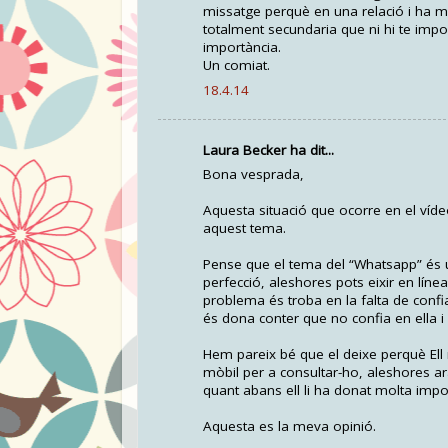
missatge perquè en una relació i ha m
totalment secundaria que ni hi te imp
importància.
Un comiat.
18.4.14
Laura Becker ha dit...
Bona vesprada,
Aquesta situació que ocorre en el víd
aquest tema.
Pense que el tema del “Whatsapp” és u
perfecció, aleshores pots eixir en líne
problema és troba en la falta de confian
és dona conter que no confia en ella i 
Hem pareix bé que el deixe perquè Ell n
mòbil per a consultar-ho, aleshores ar
quant abans ell li ha donat molta impo
Aquesta es la meva opinió.