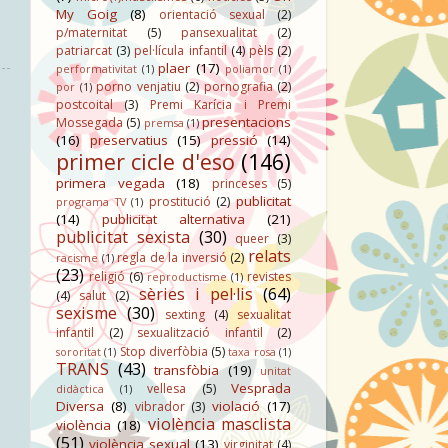
My Goig
(8)
orientació sexual
(2)
p/maternitat
(5)
pansexualitat
(2)
patriarcat
(3)
pel·lícula infantil
(4)
pèls
(2)
plaer
(17)
performativitat
(1)
poliamor
(1)
porno venjatiu
(2)
pornografia
(2)
por
(1)
postcoital
(3)
Premi Karícia i Premi
presentacions
Mossegada
(5)
premsa
(1)
(16)
preservatius
(15)
pressió
(14)
primer cicle d'eso
(146)
primera vegada
(18)
princeses
(5)
publicitat
prostitució
(2)
programa TV
(1)
(14)
publicitat alternativa
(21)
publicitat sexista
(30)
queer
(3)
relats
regla de la inversió
(2)
racisme
(1)
(23)
religió
(6)
revistes
reproductisme
(1)
sèries i pel·lis
(64)
(4)
salut
(2)
sexisme
(30)
sexting
(4)
sexualitat
infantil
(2)
sexualització infantil
(2)
Stop diverfòbia
(5)
sororitat
(1)
taxa rosa
(1)
TRANS
(43)
transfòbia
(19)
unitat
Vesprada
vellesa
(5)
didàctica
(1)
Diversa
(8)
violació
(17)
vibrador
(3)
violència masclista
violència
(18)
(51)
violència sexual
(13)
virginitat
(4)