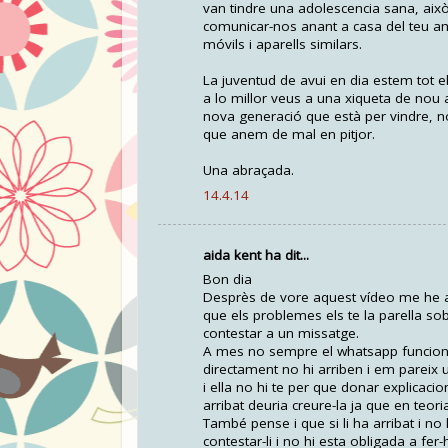
van tindre una adolescencia sana, ai
comunicar-nos anant a casa del teu am
móvils i aparells similars.
La juventud de avui en dia estem tot el 
a lo millor veus a una xiqueta de nou 
nova generació que està per vindre, no
que anem de mal en pitjor.
Una abraçada.
14.4.14
aida kent ha dit...
Bon dia
Desprès de vore aquest vídeo me he a
que els problemes els te la parella sobr
contestar a un missatge.
A mes no sempre el whatsapp funciona
directament no hi arriben i em pareix 
i ella no hi te per que donar explicacions
arribat deuria creure-la ja que en teori
També pense i que si li ha arribat i 
contestar-li i no hi esta obligada a fer