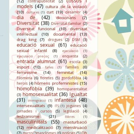
cossos i
(12)
contrapublicitat
(2)
models
(47)
cultura de la violació
(10)
curt
(19)
desamor
(4)
cultures
(1)
dia de
(42)
diccionaris
(7)
Diversitat
(38)
Diversitat familiar
(2)
Diversitat funcional
(10)
diversitat
intel·lectual
(10)
documental
(13)
drag king
(7)
drogues
(2)
DSM
(3)
educació sexual
(61)
educació
sexual infantil
(8)
ejaculació
(1)
enquesta
(2)
ejaculació precoç
(1)
entrada alumnat
(61)
escola
(3)
esport
(10)
famílies
(6)
falles
(1)
feminisme
(14)
feminitat
(14)
Filomena
(6)
floretes
(5)
gordofòbia
(4)
hòmens profeministes
(15)
herois
(4)
homofòbia
(39)
homoparentalitat
homosexualitat
(36)
Igualtat
(3)
(31)
infantesa
(48)
immigració
(1)
intersexualitats
(9)
joguines
(4)
ITS
(1)
jornades i cursos
(5)
legislació
(4)
lesbianisme
(21)
llibres
(1)
masculinitats
(55)
masturbació
(12)
medicalització
(7)
menstruació
(7)
Oh
micro(?)masclismes
(6)
notícies
(5)