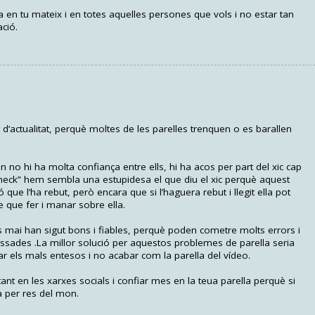
a en tu mateix i en totes aquelles persones que vols i no estar tan
ció.
’actualitat, perquè moltes de les parelles trenquen o es barallen
 no hi ha molta confiança entre ells, hi ha acos per part del xic cap
check” hem sembla una estupidesa el que diu el xic perquè aquest
nó que l’ha rebut, però encara que si l’haguera rebut i llegit ella pot
 te que fer i manar sobre ella.
s mai han sigut bons i fiables, perquè poden cometre molts errors i
sades .La millor solució per aquestos problemes de parella seria
ar els mals entesos i no acabar com la parella del vídeo.
ant en les xarxes socials i confiar mes en la teua parella perquè si
ia per res del mon.