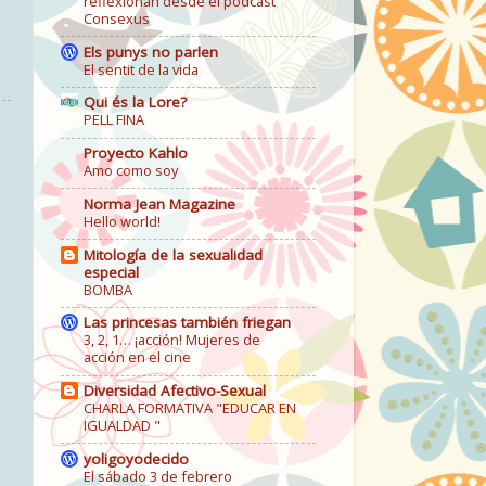
reflexionan desde el podcast
Consexus
Els punys no parlen
El sentit de la vida
Qui és la Lore?
PELL FINA
Proyecto Kahlo
Amo como soy
Norma Jean Magazine
Hello world!
Mitología de la sexualidad
especial
BOMBA
Las princesas también friegan
3, 2, 1… ¡acción! Mujeres de
acción en el cine
Diversidad Afectivo-Sexual
CHARLA FORMATIVA "EDUCAR EN
IGUALDAD "
yoligoyodecido
El sábado 3 de febrero