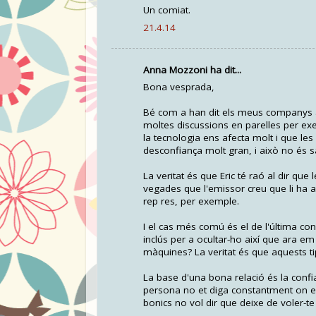
Un comiat.
21.4.14
Anna Mozzoni ha dit...
Bona vesprada,
Bé com a han dit els meus companys an
moltes discussions en parelles per ex
la tecnologia ens afecta molt i que l
desconfiança molt gran, i això no és s
La veritat és que Eric té raó al dir q
vegades que l'emissor creu que li ha a
rep res, per exemple.
I el cas més comú és el de l'última co
inclús per a ocultar-ho així que ara em
màquines? La veritat és que aquests t
La base d'una bona relació és la confia
persona no et diga constantment on es
bonics no vol dir que deixe de voler-te