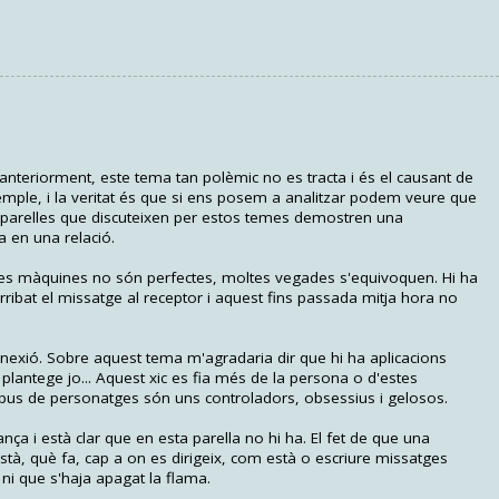
teriorment, este tema tan polèmic no es tracta i és el causant de
emple, i la veritat és que si ens posem a analitzar podem veure que
es parelles que discuteixen per estos temes demostren una
a en una relació.
ue les màquines no són perfectes, moltes vegades s'equivoquen. Hi ha
rribat el missatge al receptor i aquest fins passada mitja hora no
nnexió. Sobre aquest tema m'agradaria dir que hi ha aplicacions
 plantege jo... Aquest xic es fia més de la persona o d'estes
ipus de personatges són uns controladors, obsessius i gelosos.
nça i està clar que en esta parella no hi ha. El fet de que una
tà, què fa, cap a on es dirigeix, com està o escriure missatges
 ni que s'haja apagat la flama.