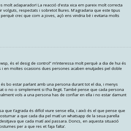
ò és molt aclaparador! La reacció d'esta xica em pareix molt correcta
 volguts, respectats i sobretot lliures. M'agradaria que este tipus
perquè crec que com a joves, açò ens vindria bé i evitaria molts
wsp, és el desig de control” m’interessa molt perquè a dia de hui és
 i en moltes ocasions dues persones acaben enutjades pel doble
 és bo estar parlant amb una persona durant tot el dia, i menys
tat o no o simplement si t’ha llegit. També pense que cada persona
realment vols a una persona has de confiar en ella i no estar damunt
 que t’agrada és difícil viure sense ella, i això és el que pense que
a acostumar a que cada dia pel matí un whatsapp de la seua parella
 desitjava que cada matí així passara. Doncs, en aquesta situació
costumes per a que res et faja falta’.