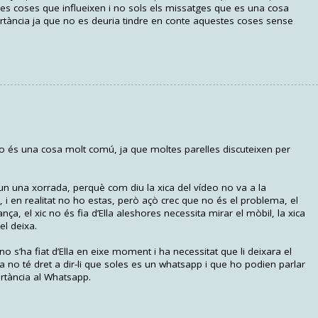
es coses que influeixen i no sols els missatges que es una cosa
ortància ja que no es deuria tindre en conte aquestes coses sense
eo és una cosa molt comú, ja que moltes parelles discuteixen per
n una xorrada, perquè com diu la xica del vídeo no va a la
a, i en realitat no ho estas, però açò crec que no és el problema, el
ça, el xic no és fia d’Ella aleshores necessita mirar el mòbil, la xica
el deixa.
o s’ha fiat d’Ella en eixe moment i ha necessitat que li deixara el
a no té dret a dir-li que soles es un whatsapp i que ho podien parlar
rtància al Whatsapp.