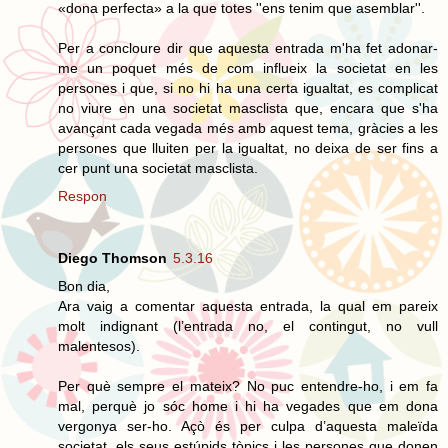
«dona perfecta» a la que totes ''ens tenim que asemblar''.
Per a concloure dir que aquesta entrada m'ha fet adonar-
me un poquet més de com influeix la societat en les
persones i que, si no hi ha una certa igualtat, es complicat
no viure en una societat masclista que, encara que s'ha
avançant cada vegada més amb aquest tema, gràcies a les
persones que lluiten per la igualtat, no deixa de ser fins a
cer punt una societat masclista.
Respon
Diego Thomson
5.3.16
Bon dia,
Ara vaig a comentar aquesta entrada, la qual em pareix
molt indignant (l’entrada no, el contingut, no vull
malentesos).
Per què sempre el mateix? No puc entendre-ho, i em fa
mal, perquè jo sóc home i hi ha vegades que em dona
vergonya ser-ho. Açò és per culpa d’aquesta maleïda
societat, els seus estúpids tòpics i les persones que donen