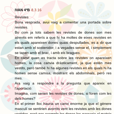
IVAN 4ºB
8.3.16
Revistes
Bona vesprada, avui vaig a comentar una portada sobre
revistes.
Bo com ja tots sabem les revistes de dones son mes
atrevits em referís a que hi ha moltes de eixes revistes en
els quals apareixen dones quasi despullades, es a dir que
estan amb el sostenidor, i a vegades sense el, i simplement
se tapen amb el brac, i amb els bragues.
En canvi quan es tracta sobre les revistes on apareixen
homes, la cosa canvia dràsticament, ja que estén mes
vestits, però també hi ha algunes revistes en els quals hi ha
homes sense camisa, mostrant els abdominals, però res
mes.
Ara vaig a respondre a la pregunta que apareix en
l’aportació:
Imagina, com serien les revistes de dones, si foren com les
dels homes?
En el primer lloc hauria un canvi enorme ja que el gènere
masculí se sentirien avorrits vent les revistes amb les dones
vestides, però per exemple les dones les passaria el mateix