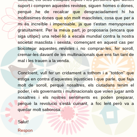
suport i compren aquestes revistes, siguen homes o dones,
perquè he de recalcar que desgraciadament hi ha
moltíssimes dones que són molt masclistes, cosa que per a
mi és increïble i impensable, ja que t’estan menyspreant
gratuïtament. Per la meua part, jo proposaria (encara que
siga utòpic) una rebel·lió a escala mundial contra la nostra
societat masclista i sexista, començant en aquest cas per
boicotejar aquestes revistes i no comprar-les, fer soroll,
cremar-les davant de les multinacionals que ens fan tant de
mal i les trauen a la venda.
Concloent, vull fer un cridament a tothom i a “totdon” que
estiga en contra d’aquestes injustícies i que parle, que faja
molt de soroll, perquè nosaltres, els ciutadans tenim el
poder, i els governants i multinacionals que volen jugar amb
nosaltres i els nostres sentiments es poden preparar,
perquè la revolució s’està cuinant, a foc lent però va a
quedar molt saborosa...
Salut!
Respon