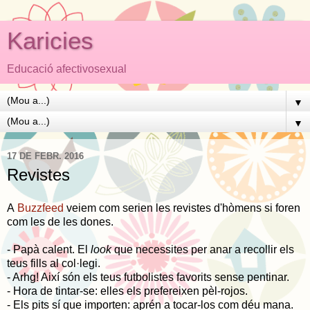
Karicies
Educació afectivosexual
▼
▼
17 DE FEBR. 2016
Revistes
A
Buzzfeed
veiem com serien les revistes d'hòmens si foren
com les de les dones.
- Papà calent. El
look
que necessites per anar a recollir els
teus fills al col·legi.
- Arhg! Així són els teus futbolistes favorits sense pentinar.
- Hora de tintar-se: elles els prefereixen pèl-rojos.
- Els pits sí que importen: aprén a tocar-los com déu mana.