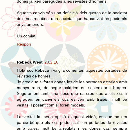
dones ja ixen paregudes a les revistes d'hòmens.
Aquests canvis són una definició dels gustos de la societat
dels nostres dies, una societat que ha canviat respecte als
anys anteriors.
Un comiat.
Respon
Rebeca West
23.2.16
Hola sóc Rebeca i vaig a comentar, aquestes portades de
revistes de homes.
Jo crec que si foren dones les de les portades estarien amb
menys roba, de segur saldrien en sostenidor i brages.
Segurament amb una pose que es cree que a els xics li
agraden, en canvi els xics es ven amb trajes i molt bé
vestits. I posant com si foren models.
La veritat la meua opinió d'aquest videó, es que no em
pareix bé que els xics poden salir en portades de revistes
amb trajes, molt bé arreglats i les dones casi sempre