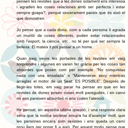
pensen les revistes que a les dones solament ens interessa
i agraden les coses relaciones amb ser perfecta i estar
sempre guapa?, perquè sincerament pareix que és això el
que demostren.
Jo pense que a cada dona, com a cada persona li agrada
un muntó de coses diferents, poden estar relacionades
amb l'esport, la ciència, etc., no té per què ser sempre la
bellesa. El mateix li pot passar a un home.
Quan vaig veure les portades de les revistes em vaig
sorprendre i algunes en varen fer gràcia per les coses tan
absurdes que posen com per exemple: “No conquistas
nada con una ensalada” o “Mantenerse sexy mientras
arreglas el motor de un Seat: ES POSIBLE”. Després de
llegir-les totes, em vaig parar ha pensar en que en les
revistes de dones posen coses molt paregudes, i en canvi
no ens pareixen absurdes ni ens criden l’atenció.
He pensat, en aquesta ultima qüestió, i una resposta clara
seria que la nostra societat encara ha d'avançar molt, que
les persones encara som sexistes i ens queda un camí
prou llarg per posar fi a això. Per aquest motiu pense que