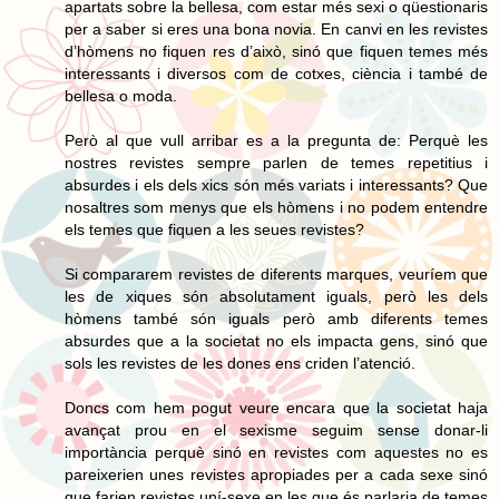
apartats sobre la bellesa, com estar més sexi o qüestionaris
per a saber si eres una bona novia. En canvi en les revistes
d’hòmens no fiquen res d’això, sinó que fiquen temes més
interessants i diversos com de cotxes, ciència i també de
bellesa o moda.
Però al que vull arribar es a la pregunta de: Perquè les
nostres revistes sempre parlen de temes repetitius i
absurdes i els dels xics són més variats i interessants? Que
nosaltres som menys que els hòmens i no podem entendre
els temes que fiquen a les seues revistes?
Si compararem revistes de diferents marques, veuríem que
les de xiques són absolutament iguals, però les dels
hòmens també són iguals però amb diferents temes
absurdes que a la societat no els impacta gens, sinó que
sols les revistes de les dones ens criden l’atenció.
Doncs com hem pogut veure encara que la societat haja
avançat prou en el sexisme seguim sense donar-li
importància perquè sinó en revistes com aquestes no es
pareixerien unes revistes apropiades per a cada sexe sinó
que farien revistes uní-sexe en les que és parlaria de temes