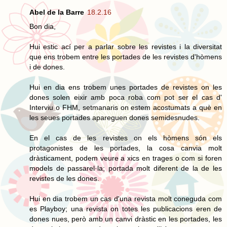
Abel de la Barre
18.2.16
Bon dia,
Hui estic ací per a parlar sobre les revistes i la diversitat
que ens trobem entre les portades de les revistes d'hòmens
i de dones.
Hui en dia ens trobem unes portades de revistes on les
dones solen eixir amb poca roba com pot ser el cas d'
Interviu o FHM, setmanaris on estem acostumats a què en
les seues portades apareguen dones semidesnudes.
En el cas de les revistes on els hòmens són els
protagonistes de les portades, la cosa canvia molt
dràsticament, podem veure a xics en trages o com si foren
models de passarel·la; portada molt diferent de la de les
revistes de les dones.
Hui en dia trobem un cas d'una revista molt coneguda com
es Playboy; una revista on totes les publicacions eren de
dones nues, però amb un canvi dràstic en les portades, les