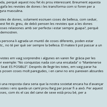
trada, perquè aquest nou fet és prou interessant. Breument aquesta
 agafa les revistes de dones i les transforma com si foren per a
gura masculina.
evistes de dones, solament escriuen coses de bellesa, com seduir,
uest fet és greu, de debò pensen les revistes que a les dones
coses relaciones amb ser perfecta i estar sempre guapa?, perquè
e demostren.
 persona li agrada un muntó de coses diferents, poden estar
tc., no té per què ser sempre la bellesa. El mateix li pot passar a un
vistes em vaig sorprendre i algunes en varen fer gràcia per les
r exemple: “No conquistas nada con una ensalada” o “Mantenerse
Seat: ES POSIBLE”. Després de llegir-les totes, em vaig parar ha
es posen coses molt paregudes, i en canvi no ens pareixen absurdes
i una resposta clara seria que la nostra societat encara ha d'avançar
stes i ens queda un camí prou llarg per posar fi a això. Per aquest
ses, com és el cas del canvi de sexe està prou bé, per a