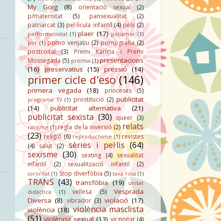
My Goig
(8)
orientació sexual
(2)
p/maternitat
(5)
pansexualitat
(2)
patriarcat
(3)
pel·lícula infantil
(4)
pèls
(2)
plaer
(17)
performativitat
(1)
poliamor
(1)
porno venjatiu
(2)
pornografia
(2)
por
(1)
postcoital
(3)
Premi Karícia i Premi
presentacions
Mossegada
(5)
premsa
(1)
(16)
preservatius
(15)
pressió
(14)
primer cicle d'eso
(146)
primera vegada
(18)
princeses
(5)
publicitat
prostitució
(2)
programa TV
(1)
(14)
publicitat alternativa
(21)
publicitat sexista
(30)
queer
(3)
relats
regla de la inversió
(2)
racisme
(1)
(23)
religió
(6)
revistes
reproductisme
(1)
sèries i pel·lis
(64)
(4)
salut
(2)
sexisme
(30)
sexting
(4)
sexualitat
infantil
(2)
sexualització infantil
(2)
Stop diverfòbia
(5)
sororitat
(1)
taxa rosa
(1)
TRANS
(43)
transfòbia
(19)
unitat
Vesprada
vellesa
(5)
didàctica
(1)
Diversa
(8)
violació
(17)
vibrador
(3)
violència masclista
violència
(18)
(51)
violència sexual
(13)
virginitat
(4)