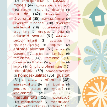
cossos i
(12)
contrapublicitat
(2)
models
(47)
cultura de la violació
(10)
curt
(19)
desamor
(4)
cultures
(1)
dia de
(42)
diccionaris
(7)
Diversitat
(38)
Diversitat familiar
(2)
Diversitat funcional
(10)
diversitat
intel·lectual
(10)
documental
(13)
drag king
(7)
drogues
(2)
DSM
(3)
educació sexual
(61)
educació
sexual infantil
(8)
ejaculació
(1)
enquesta
(2)
ejaculació precoç
(1)
entrada alumnat
(61)
escola
(3)
esport
(10)
famílies
(6)
falles
(1)
feminisme
(14)
feminitat
(14)
Filomena
(6)
floretes
(5)
gordofòbia
(4)
hòmens profeministes
(15)
herois
(4)
homofòbia
(39)
homoparentalitat
homosexualitat
(36)
Igualtat
(3)
(31)
infantesa
(48)
immigració
(1)
intersexualitats
(9)
joguines
(4)
ITS
(1)
jornades i cursos
(5)
legislació
(4)
lesbianisme
(21)
llibres
(1)
masculinitats
(55)
masturbació
(12)
medicalització
(7)
menstruació
(7)
Oh
micro(?)masclismes
(6)
notícies
(5)