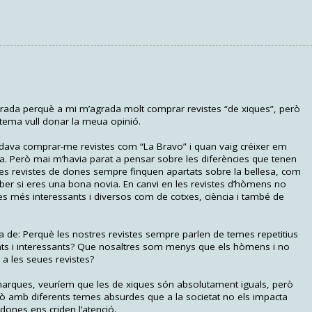
ntrada perquè a mi m’agrada molt comprar revistes “de xiques”, però
t tema vull donar la meua opinió.
ava comprar-me revistes com “La Bravo” i quan vaig créixer em
ra. Però mai m’havia parat a pensar sobre les diferències que tenen
les revistes de dones sempre finquen apartats sobre la bellesa, com
ber si eres una bona novia. En canvi en les revistes d’hòmens no
es més interessants i diversos com de cotxes, ciència i també de
nta de: Perquè les nostres revistes sempre parlen de temes repetitius
riats i interessants? Que nosaltres som menys que els hòmens i no
a les seues revistes?
marques, veuríem que les de xiques són absolutament iguals, però
ò amb diferents temes absurdes que a la societat no els impacta
 dones ens criden l’atenció.