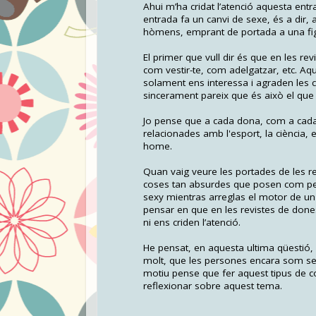
Ahui m’ha cridat l’atenció aquesta en
entrada fa un canvi de sexe, és a dir,
hòmens, emprant de portada a una fi
El primer que vull dir és que en les r
com vestir-te, com adelgatzar, etc. Aq
solament ens interessa i agraden les 
sincerament pareix que és això el qu
Jo pense que a cada dona, com a cada
relacionades amb l'esport, la ciència, e
home.
Quan vaig veure les portades de les re
coses tan absurdes que posen com pe
sexy mientras arreglas el motor de un 
pensar en que en les revistes de don
ni ens criden l’atenció.
He pensat, en aquesta ultima qüestió, 
molt, que les persones encara som sexi
motiu pense que fer aquest tipus de co
reflexionar sobre aquest tema.