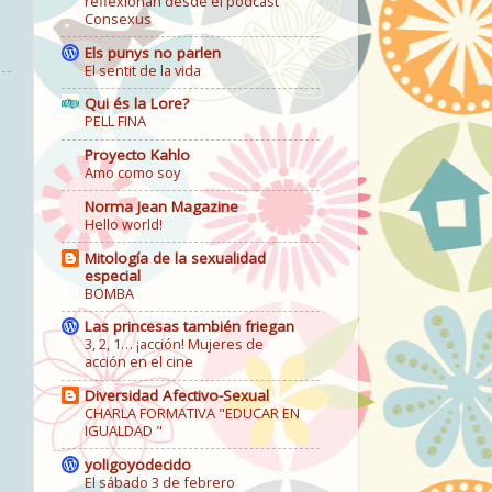
reflexionan desde el podcast
Consexus
Els punys no parlen
El sentit de la vida
Qui és la Lore?
PELL FINA
Proyecto Kahlo
Amo como soy
Norma Jean Magazine
Hello world!
Mitología de la sexualidad
especial
BOMBA
Las princesas también friegan
3, 2, 1… ¡acción! Mujeres de
acción en el cine
Diversidad Afectivo-Sexual
CHARLA FORMATIVA "EDUCAR EN
IGUALDAD "
yoligoyodecido
El sábado 3 de febrero