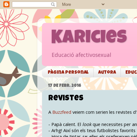
Karicies
Educació afectivosexual
Pàgina personal
Autora
Educ
17 DE FEBR. 2016
Revistes
A
Buzzfeed
veiem com serien les revistes d
- Papà calent. El
look
que necessites per anar 
- Arhg! Així són els teus futbolistes favorits
- Hora de tintar-se: elles els prefereixen pèl