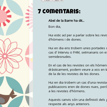
7 comentaris:
Abel de la Barre ha dit...
Bon dia,
Hui estic ací per a parlar sobre les rev
d'hòmens i de dones.
Hui en dia ens trobem unes portades d
cas d' Interviu o FHM, setmanaris on
semidesnudes.
En el cas de les revistes on els hòmen
dràsticament, podem veure a xics en t
de la de les revistes de les dones.
Hui en dia trobem un cas d'una revist
publicacions eren de dones nues, però
a les revistes d'hòmens.
Aquests canvis són una definició dels g
respecte als anys anteriors.