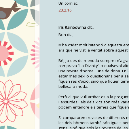
Un comiat.
23.2.16
Iris Rainbow ha dit...
Bon dia,
M’ha cridat molt l’atenció d'aquesta e
ara que he vist la veritat sobre aques
Bé, jo des de menuda sempre m'agrad
comprava “La Divinity” o qualsevol alt
una revista d’home i una de dona. En 
estar més sexi o qüestionaris per a sa
fiquen res d’això, sinó que fiquen tem
bellesa o moda.
Però al que vull arribar es a la pregu
i absurdes i els dels xics són més va
podem entendre els temes que fiquen 
Si compararem revistes de diferents 
les dels hòmens també són iguals per
gens, sinó que sols les revistes de les