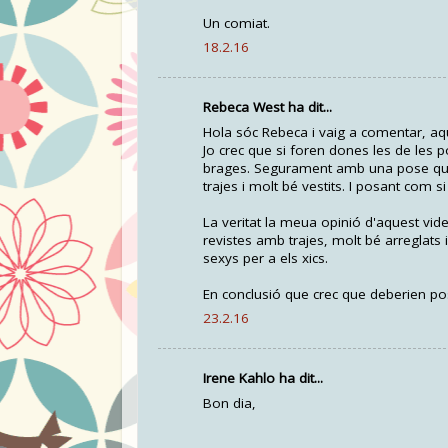
Un comiat.
18.2.16
Rebeca West ha dit...
Hola sóc Rebeca i vaig a comentar, a
Jo crec que si foren dones les de les
brages. Segurament amb una pose que e
trajes i molt bé vestits. I posant com 
La veritat la meua opinió d'aquest vid
revistes amb trajes, molt bé arreglat
sexys per a els xics.
En conclusió que crec que deberien po
23.2.16
Irene Kahlo ha dit...
Bon dia,