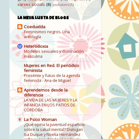
xarxes socials
(8)
youtubers
(1)
LA MEUA LLISTA DE BLOGS
Coeduelda
Feminismos negros. Una
antología
Heterodoxia
Modelos sexuales y dominación
masculina
Mujeres en Red. El periódico
feminista
Presente y futuo de la agenda
feminista - Ana de Miguel
Aprendemos desde la
diferencia
LA VIDA DE LAS MUJERES Y LA
INFANCIA EN LOS PATIOS DE
CÓRDOBA
La Psico Woman
¿Qué opina la juventud española
sobre la salud mental? Dialogan
Isa Duque y Noelia Hernández