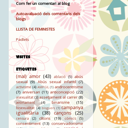
Com fer un comentari al blog
Autoavaluació dels comentaris dels
blogs
LLISTA DE FEMINISTES
Padlets
VISITES
ETIQUETES
(mal) amor
(43)
abús
ablació
(5)
sexual
(9)
Abús sexual infantil
(7)
androcentrisme
activisme
(4)
AMPGIL
(1)
(7)
aniversari
(11)
anticoncepció
(22)
assetjament al carrer
(8)
asexualitat
(3)
binarisme
(15)
avortament
(4)
campanya
bisexualitat
(4)
bloguers
(1)
igualitària
(38)
cançons
(25)
clítoris
(19)
censura
(2)
còmics
(5)
consentiment
(13)
conservadorisme