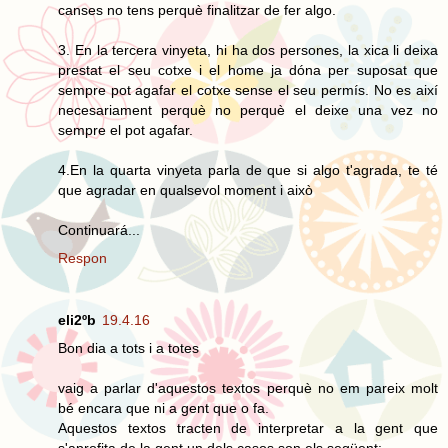
canses no tens perquè finalitzar de fer algo.
3. En la tercera vinyeta, hi ha dos persones, la xica li deixa
prestat el seu cotxe i el home ja dóna per suposat que
sempre pot agafar el cotxe sense el seu permís. No es així
necesariament perquè no perquè el deixe una vez no
sempre el pot agafar.
4.En la quarta vinyeta parla de que si algo t'agrada, te té
que agradar en qualsevol moment i això
Continuará...
Respon
eli2ºb
19.4.16
Bon dia a tots i a totes
vaig a parlar d'aquestos textos perquè no em pareix molt
bé encara que ni a gent que o fa.
Aquestos textos tracten de interpretar a la gent que
s'aprofita de la gent un dels casos son els següent: