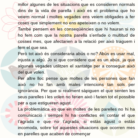
millor algunes de les situacions que es consideren normals
dins de la vida de parella i això es el problema que ho
veiem normal i moltes vegades ens veiem obligades a fer
coses que simplement no ens apeteixen o no volem.
També pensem en les conseqüències que hi hauran si no
ho fem com que la nostra parella s’enfade o multitud de
cosses mes, que afectarien a la relació per això traguem i
fem el que sea.
Però tot això és consideraria abús o no? Abús es usar mal,
injusta a algú. Jo si que considere que es un abús, ja que
algunes vegades utilitzen el xantatge per a conseguir això
del que volen.
Per altre lloc pense que moltes de les persones que fan
això no ho fan amb males intencions tan sols per
ignorància. Per que si realment sàpiguen el que senten les
seus parelles i les volen no ferien això i farien tot el possible
per a que estigueren agust.
La problemàtica es que en moltes de les parelles no hi ha
comunicació i sempre hi ha conflictes en contar el que
t’agrada e que no t’agrada, si estàs agust o estàs
incomoda, sobre tot aquestes situacions que ocorren mes
en parelles que acaben de començar