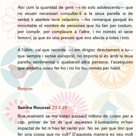
Així com la quantitat de gent —i no sols adolescents— que
no veuen necessari consultar-li a la seua parella si de
veritat li abelleix tenir relacions —ho remarque perquè és
incontable el nombre de persones que ho fan per costum,
per complir, per complaure a l'altre, i no només el sexe
femení, ja que és una pressió que ens afecta a totes i tots.
A l'últim, cal que recorde —i em dirigisc directament a tu—
que sempre i sense excepció, no importa si és amb la teua
parella sentimental o qualsevol altra persona, t'assegures
que ambdós voleu fer-ho i no ho feu només per hàbit.
Respon
Sandra Roussel
23.2.19
Bua realment se me estan passant milions de coses per e
cap, primer de tot dir que aquestes il·lustracions m’han
impactat de fet m’han fet sentir por. No se, per que tinc que
fer una cossa que no vull? D’aquesta manera es veu molt