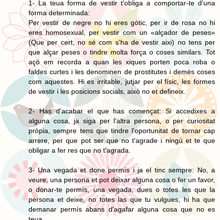
1- La teua forma de vestir t'obliga a comportar-te d'una
forma determinada:
Per vestir de negre no hi eres gòtic, per ir de rosa no hi
eres homosexual, per vestir com un «alçador de peses»
(Que per cert, no sé com s'ha de vestir aixi) no tens per
que alçar peses o tindre molta força o coses similars. Tot
açò em recorda a quan les xiques porten poca roba o
faldes curtes i les denominen de prostitutes i demés coses
com aquestes. Hi es irritable, jutjar per el físic, les formes
de vestir i les posicions socials, això no et defineix.
2- Has d'acabar el que has començat: Si accedixes a
alguna cosa, ja siga per l'altra persona, o per curiositat
pròpia, sempre tens que tindre l'oportunitat de tornar cap
arrere, per que pot ser que no t'agrade i ningú et te que
obligar a fer res que no t'agrada.
3- Una vegada et done permís i ja el tinc sempre: No, a
veure, una persona et pot deixar alguna cosa o fer un favor,
o donar-te permís, una vegada, dues o totes les que la
persona et deixe, no totes las que tu vulgues, hi ha que
demanar permís abans d'agafar alguna cosa que no es
teua.