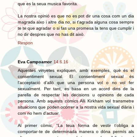
que es la seua musica favorita.
La nostra opinió es que no es pot dir una cosa com un dia
magrada aixo i altre dia no, si t'agrada alguna cosa sempre
te te que agradar o si fas una promesa la tens que cumplir i
no dir despres que no has dit això.
Respon
Eva Campoamor
14.6.16
Aquestes vinyetes expliquen, amb exemples, què és el
consentiment sexual. El consentiment sexual és
l’acceptació d’allò que una persona vol o no vol fer
sexualment. Per tant, es basa en un acord dins de la
parella de respectar les decisions u opinions de cada
persona. Amb aquests còmics Alli Kirkham vol transmetre
situacions que poden ocórrer a la nostra vida sexual diària i
com no hem d'actuar.
Al primer còmic, “La teua forma de vestir t’obliga a
comportar-te de determinada manera o dóna permís als