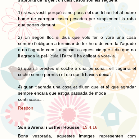
1) si vas vestit perquè si no passa el que li han fet al pobre
home de carregar coses pesades per simplement la roba
que portes damunt.
2) En segon lloc si dius que vols fer o vore una cosa
sempre t'obliguen a terminar de fer-ho o de vore-la t'agrade
o no t'agrade com li a passat a aquest xic que li diu que no
li agrada la pel·lícula i l'altre li ha obligat a vore-la.
3) quan li prestes el coche a una persona i ell t'agarra el
coche sense permís i et diu que li havies deixat.
4) quan t'agrada una cosa et diuen que et té que agradar
sempre encara que estiga passada de moda
continuara....
Respon
Sonia Arenal i Esther Roussel
19.4.16
Bona vesprada, aquestes imatges representen com