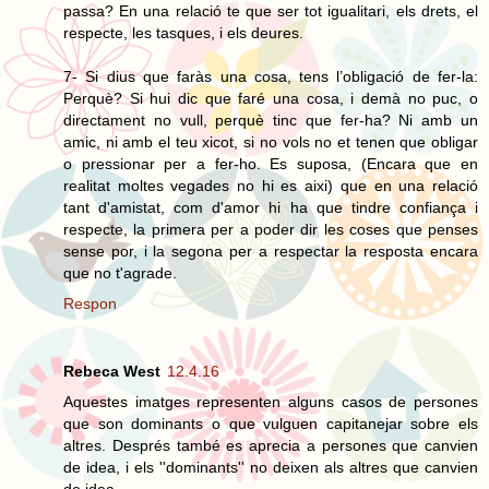
passa? En una relació te que ser tot igualitari, els drets, el
respecte, les tasques, i els deures.
7- Si dius que faràs una cosa, tens l’obligació de fer-la:
Perquè? Si hui dic que faré una cosa, i demà no puc, o
directament no vull, perquè tinc que fer-ha? Ni amb un
amic, ni amb el teu xicot, si no vols no et tenen que obligar
o pressionar per a fer-ho. Es suposa, (Encara que en
realitat moltes vegades no hi es aixi) que en una relació
tant d'amistat, com d'amor hi ha que tindre confiança i
respecte, la primera per a poder dir les coses que penses
sense por, i la segona per a respectar la resposta encara
que no t'agrade.
Respon
Rebeca West
12.4.16
Aquestes imatges representen alguns casos de persones
que son dominants o que vulguen capitanejar sobre els
altres. Després també es aprecia a persones que canvien
de idea, i els ''dominants'' no deixen als altres que canvien
de idea.