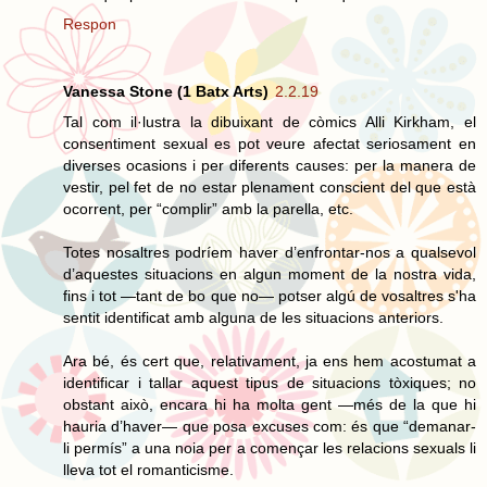
Respon
Vanessa Stone (1 Batx Arts)
2.2.19
Tal com il·lustra la dibuixant de còmics Alli Kirkham, el
consentiment sexual es pot veure afectat seriosament en
diverses ocasions i per diferents causes: per la manera de
vestir, pel fet de no estar plenament conscient del que està
ocorrent, per “complir” amb la parella, etc.
Totes nosaltres podríem haver d’enfrontar-nos a qualsevol
d’aquestes situacions en algun moment de la nostra vida,
fins i tot —tant de bo que no— potser algú de vosaltres s'ha
sentit identificat amb alguna de les situacions anteriors.
Ara bé, és cert que, relativament, ja ens hem acostumat a
identificar i tallar aquest tipus de situacions tòxiques; no
obstant això, encara hi ha molta gent —més de la que hi
hauria d’haver— que posa excuses com: és que “demanar-
li permís” a una noia per a començar les relacions sexuals li
lleva tot el romanticisme.