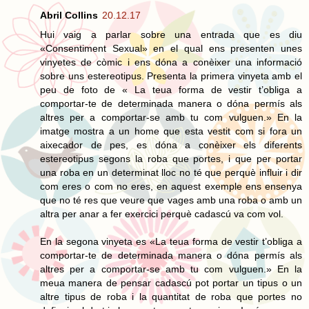
Abril Collins
20.12.17
Hui vaig a parlar sobre una entrada que es diu
«Consentiment Sexual» en el qual ens presenten unes
vinyetes de còmic i ens dóna a conèixer una informació
sobre uns estereotipus. Presenta la primera vinyeta amb el
peu de foto de « La teua forma de vestir t’obliga a
comportar-te de determinada manera o dóna permís als
altres per a comportar-se amb tu com vulguen.» En la
imatge mostra a un home que esta vestit com si fora un
aixecador de pes, es dóna a conèixer els diferents
estereotipus segons la roba que portes, i que per portar
una roba en un determinat lloc no té que perquè influir i dir
com eres o com no eres, en aquest exemple ens ensenya
que no té res que veure que vages amb una roba o amb un
altra per anar a fer exercici perquè cadascú va com vol.
En la segona vinyeta es «La teua forma de vestir t’obliga a
comportar-te de determinada manera o dóna permís als
altres per a comportar-se amb tu com vulguen.» En la
meua manera de pensar cadascú pot portar un tipus o un
altre tipus de roba i la quantitat de roba que portes no