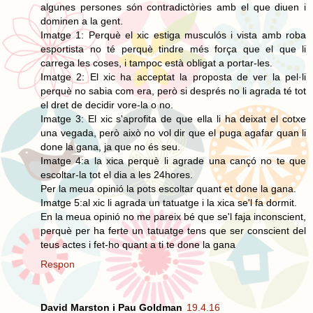
algunes persones són contradictòries amb el que diuen i
dominen a la gent.
Imatge 1: Perquè el xic estiga musculós i vista amb roba
esportista no té perquè tindre més força que el que li
carrega les coses, i tampoc està obligat a portar-les.
Imatge 2: El xic ha acceptat la proposta de ver la pel·li
perquè no sabia com era, però si després no li agrada té tot
el dret de decidir vore-la o no.
Imatge 3: El xic s'aprofita de que ella li ha deixat el cotxe
una vegada, però això no vol dir que el puga agafar quan li
done la gana, ja que no és seu.
Imatge 4:a la xica perquè li agrade una cançó no te que
escoltar-la tot el dia a les 24hores.
Per la meua opinió la pots escoltar quant et done la gana.
Imatge 5:al xic li agrada un tatuatge i la xica se'l fa dormit.
En la meua opinió no me pareix bé que se'l faja inconscient,
perquè per ha ferte un tatuatge tens que ser conscient del
teus actes i fet-ho quant a ti te done la gana
Respon
David Marston i Pau Goldman
19.4.16