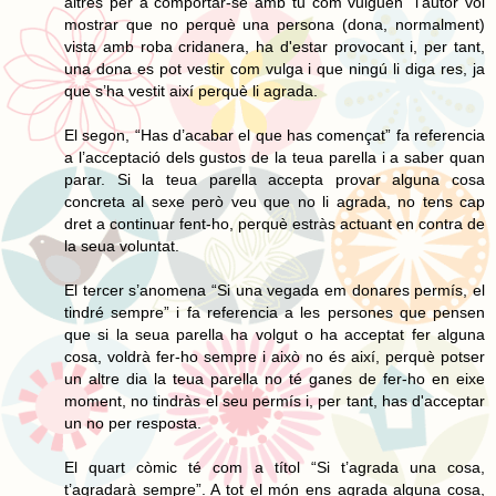
altres per a comportar-se amb tu com vulguen” l’autor vol
mostrar que no perquè una persona (dona, normalment)
vista amb roba cridanera, ha d'estar provocant i, per tant,
una dona es pot vestir com vulga i que ningú li diga res, ja
que s’ha vestit així perquè li agrada.
El segon, “Has d’acabar el que has començat” fa referencia
a l’acceptació dels gustos de la teua parella i a saber quan
parar. Si la teua parella accepta provar alguna cosa
concreta al sexe però veu que no li agrada, no tens cap
dret a continuar fent-ho, perquè estràs actuant en contra de
la seua voluntat.
El tercer s’anomena “Si una vegada em donares permís, el
tindré sempre” i fa referencia a les persones que pensen
que si la seua parella ha volgut o ha acceptat fer alguna
cosa, voldrà fer-ho sempre i això no és així, perquè potser
un altre dia la teua parella no té ganes de fer-ho en eixe
moment, no tindràs el seu permís i, per tant, has d'acceptar
un no per resposta.
El quart còmic té com a títol “Si t’agrada una cosa,
t’agradarà sempre”. A tot el món ens agrada alguna cosa,