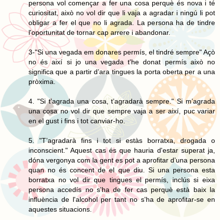
persona vol començar a fer una cosa perquè és nova i té
curiositat, això no vol dir que li vaja a agradar i ningú li pot
obligar a fer el que no li agrada. La persona ha de tindre
l'oportunitat de tornar cap arrere i abandonar.
3-"Si una vegada em donares permís, el tindré sempre" Açò
no és així si jo una vegada t'he donat permís això no
significa que a partir d’ara tingues la porta oberta per a una
pròxima.
4. "Si t’agrada una cosa, t’agradarà sempre." Si m’agrada
una cosa no vol dir que sempre vaja a ser així, puc variar
en el gust i fins i tot canviar-ho.
5. "T’agradarà fins i tot si estàs borratxa, drogada o
inconscient." Aquest cas és que hauria d'estar superat ja,
dóna vergonya com la gent es pot a aprofitar d’una persona
quan no és concent de el que diu. Si una persona esta
borratxa no vol dir que tingues el permís, inclús si eixa
persona accedís no s'ha de fer cas perquè està baix la
influència de l'alcohol per tant no s'ha de aprofitar-se en
aquestes situacions.