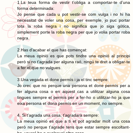
1.La teua forma de vestir t’obliga a comportar-te d’una
forma determinada:
Jo pense que cada u pot vestir-se com vulga i no hi ha
necessitat de voler una cosa, per exemple, jo puc portar
tota la roba negra i no significa que jo siga gótica,
simplement porte la roba negra per que jo volia portar roba
negra.
2.Has d'acabar el que has començat:
La meua opinió es que pots tindre una opinió al principi
però si no t’agrada per alguna raó, ningú te dret a obligar-te
a fer el que no vulgues.
3.Una vegada et done permís i ja el tinc sempre:
Jo crec que no perque una persona et done permís per a
fer alguna cosa o en aquest cas a utilitzar alguna cosa
tingues sempre el permís per a fer-ho o utilitzar-ho ja que
eixa persona et dona permís en un moment, no sempre.
4. Si t’agrada una cosa, t’agradarà sempre:
La meua opinió es que a ti et pot agradar molt una cosa
però no perque t’agrade tens que estar sempre escoltant-
ho, veurel-ho o cualsevol altra cosa.