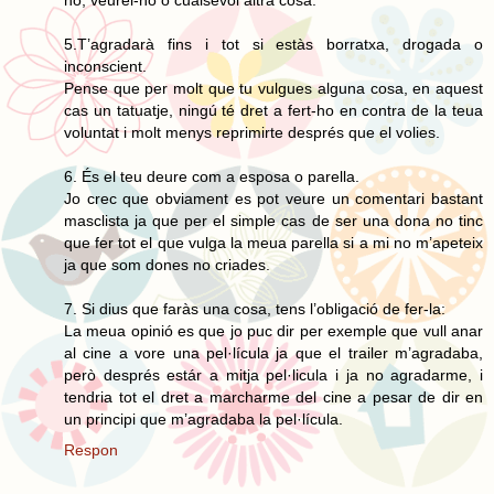
5.T’agradarà fins i tot si estàs borratxa, drogada o
inconscient.
Pense que per molt que tu vulgues alguna cosa, en aquest
cas un tatuatje, ningú té dret a fert-ho en contra de la teua
voluntat i molt menys reprimirte després que el volies.
6. És el teu deure com a esposa o parella.
Jo crec que obviament es pot veure un comentari bastant
masclista ja que per el simple cas de ser una dona no tinc
que fer tot el que vulga la meua parella si a mi no m’apeteix
ja que som dones no criades.
7. Si dius que faràs una cosa, tens l’obligació de fer-la:
La meua opinió es que jo puc dir per exemple que vull anar
al cine a vore una pel·lícula ja que el trailer m’agradaba,
però després estár a mitja pel·licula i ja no agradarme, i
tendria tot el dret a marcharme del cine a pesar de dir en
un principi que m’agradaba la pel·lícula.
Respon