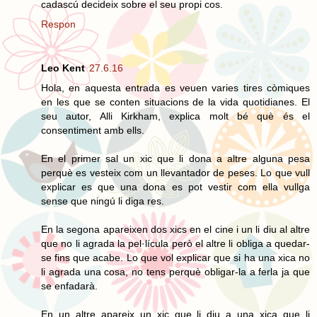
cadascú decideix sobre el seu propi cos.
Respon
Leo Kent
27.6.16
Hola, en aquesta entrada es veuen varies tires còmiques
en les que se conten situacions de la vida quotidianes. El
seu autor, Alli Kirkham, explica molt bé què és el
consentiment amb ells.
En el primer sal un xic que li dona a altre alguna pesa
perquè es vesteix com un llevantador de peses. Lo que vull
explicar es que una dona es pot vestir com ella vullga
sense que ningú li diga res.
En la segona apareixen dos xics en el cine i un li diu al altre
que no li agrada la pel·lícula però el altre li obliga a quedar-
se fins que acabe. Lo que vol explicar que si ha una xica no
li agrada una cosa, no tens perquè obligar-la a ferla ja que
se enfadarà.
En un altre apareix un xic que li diu a una xica que li