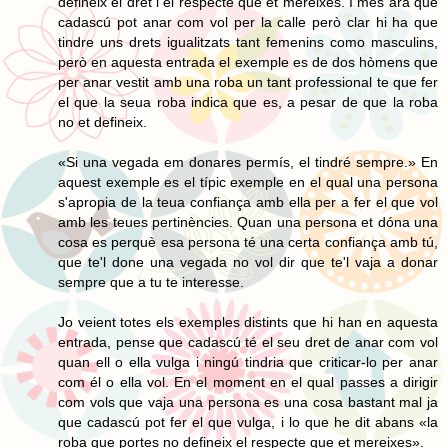
defineix el dret i el respecte que et mereixes. I més ara que
cadascú pot anar com vol per la calle però clar hi ha que
tindre uns drets igualitzats tant femenins como masculins,
però en aquesta entrada el exemple es de dos hòmens que
per anar vestit amb una roba un tant professional te que fer
el que la seua roba indica que es, a pesar de que la roba
no et defineix.
«Si una vegada em donares permís, el tindré sempre.» En
aquest exemple es el típic exemple en el qual una persona
s'apropia de la teua confiança amb ella per a fer el que vol
amb les teues pertinències. Quan una persona et dóna una
cosa es perquè esa persona té una certa confiança amb tú,
que te'l done una vegada no vol dir que te'l vaja a donar
sempre que a tu te interesse.
Jo veient totes els exemples distints que hi han en aquesta
entrada, pense que cadascú té el seu dret de anar com vol
quan ell o ella vulga i ningú tindria que criticar-lo per anar
com él o ella vol. En el moment en el qual passes a dirigir
com vols que vaja una persona es una cosa bastant mal ja
que cadascú pot fer el que vulga, i lo que he dit abans «la
roba que portes no defineix el respecte que et mereixes».