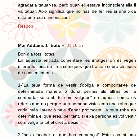
agradaria tatuar-se, però quan ell estava inconscient ella li
va tatuar. Això significa que no has de fer res si una xica
esta borraxa o inconscient.
Respon
Mar Addams 1º Batx H
31.10.17
Bon dia tots i totes.
En aquesta entrada comentaré les imatges on es vegen
diferents tipus de tires còmiques que tracten sobre els tipus
de consentiments:
1-"La teua forma de vestir t’obliga a comportar-te de
determinada manera o dóna permís als altres per a
comportar-se amb tu com vulgues" en aquest còmic es
referís que no perquè una persona vista amb una roba que
crida més l'atenció haja d'anar provocant, la teua roba no
determina el que eres, per tant, si eixa persona es vol vestir
com vulga te tot el dret a decidir.
2-"has d’acabar el que has començat" Este cas si una