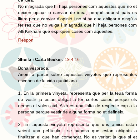
No m'agrada que hi haja persones com aquestes que no et
deixen opinar o canviar de idea, perquè aquest país es
lliure per a canviar d'opinió i no hi ha que obligar a ningú a
fer res que no vulga i m'agrada que hi haja persones com
Alli Kirkham que expliquen coses com aquestes.
Respon
Sheila i Carla Becker.
19.4.16
Bona vesprada,
Anem a parlar sobre aquestes vinyetes que representes
escenes de la vida quotidiana.
1. En la primera vinyeta, representa que per la teua forma
de vestir ja estas obligat a fer certes coses perque els
demes el volen així. Això es una falta de respecte cap a la
persona perque vestir de alguna forma no et defineix.
2. En aquesta vinyeta representa que uns amics estan
veient una pel.licula i se suposa que estan obligats a
finalitzar el que han començat. No es veritat ja que si et