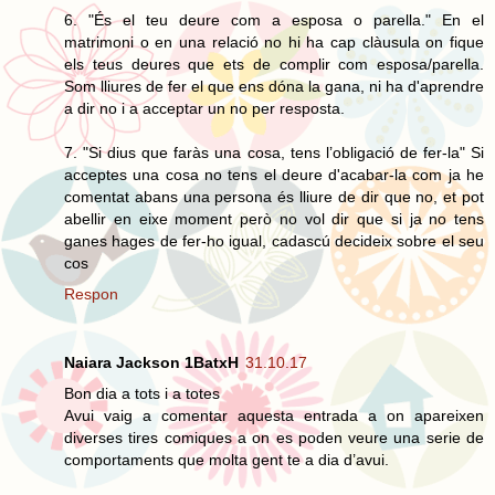
6. "És el teu deure com a esposa o parella." En el
matrimoni o en una relació no hi ha cap clàusula on fique
els teus deures que ets de complir com esposa/parella.
Som lliures de fer el que ens dóna la gana, ni ha d'aprendre
a dir no i a acceptar un no per resposta.
7. "Si dius que faràs una cosa, tens l’obligació de fer-la" Si
acceptes una cosa no tens el deure d'acabar-la com ja he
comentat abans una persona és lliure de dir que no, et pot
abellir en eixe moment però no vol dir que si ja no tens
ganes hages de fer-ho igual, cadascú decideix sobre el seu
cos
Respon
Naiara Jackson 1BatxH
31.10.17
Bon dia a tots i a totes
Avui vaig a comentar aquesta entrada a on apareixen
diverses tires comiques a on es poden veure una serie de
comportaments que molta gent te a dia d’avui.