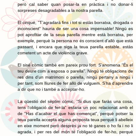
però cal saber quan posar-la en pràctica i no donar-li
sorpreses desagradables a la nostra parella.
El cinqué, “T’agradarà fins i tot si estàs borratxa, drogada o
inconscient” hauria de ser una cosa impensable! Ningú es
pot aprofitar de la seua parella mentre està borratxa, per
exemple, perquè la persona no és conscient d’allò que està
passant, i encara que siga la teua parella estable, estàs
cometent un acte de violència grave.
El sisé còmic també em pareix prou fort. S’anomena “És el
teu deure com a esposa o parella”. Ningú té obligacions de
res dins d’un matrimoni o parella, ningú pertany a ningú i
per tant, som lliures de fer allò de vulguem. S’ha d’aprendre
a dir que no i també a acceptar-ho.
La qüestió del sèptim còmic, “Si dius que faràs una cosa,
tens l’obligació de fer-la” estaria un poc relacionat amb el
de “Has d’acabar el que has començat”, perquè potser la
teua parella accepta alguna proposta teua perquè li abelleix
en eixe moment però després ja no té ganes o ho fa i no li
agrada, i per res del món té l’obligació de fer-ho, perquè