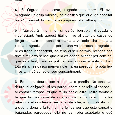
4- Si t'agrada una cosa, t'agradara sempre: Si avui
m'agrada un grup musical, no significa que el vulga escoltar
les 24 hores al dia, ni que no puga escoltar altre grup.
5- T’agradarà fins i tot si estàs borratxa, drogada o
inconscient: Amb aquest titul em ve al cap els casos de
forçar sexualment sense arribar a la violació, clar que a la
xicota li agrada el sexe, però quan va borratxa, drogada o
hi es troba inconscient, no tens el seu permís, no tens cap
dret a fer això sense que ella es adone al cent per cent del
que esta fent, i aixi es pot denominar com a violació. I en
tots els altres casos menys violents, es paregut, no pots fer-
li res a ningú sense el seu consentiment.
6- És el teu deure com a esposa o parella: No tens cap
deure, ni obligació, ni res paregut com a parella ni esposa, i
al contrari tampoc, el que fa un per el altre, l'altre també o
te que fer, es cosa de dos, no de tan sols un. En les
relacions el xics tendeix-en a fer de lider, a controlar-ho tot,
a que la dona o fa tot i ell no fa res per que esta cansat o
bajanades paregudes, ella no es troba esgotada o què