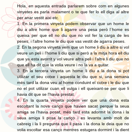
Hola, en aquesta entrada parlarem sobre com en algunes
vinyetes es parla malament o te que fer lo ell diga al altre
per anar vestit aixi etc.
1. En la primera vinyeta podem observar que un home le
diu a altre home que li agarre una pesa però l´home es
queixa per que ell no diu que no vol fer la carga de les
peses, i l'altre home le diu que vas vestit de agarra peses.
2. En la segona vinyeta vem que un home li diu a altre si vol
veure un peli i l'home li diu que si però a la mitja hora ell diu
que ya esta avorrit y vol veure altra peli i l'altre li diu que no
que ell ha dit que la volia veure i no la va a quitar.
3. En la tercera vinyeta un home li diu a la dona si pot
utilizar el seu cotxe i aquesta le diu que si, una semana
més tard la dona veu al home conduint el cotxe i le diu que
no el pot utilizar cuan ell vulga i ell queixant-se per que li
havia dit que se l'havia prestat.
4. En la quarta vinyeta podem ver que una dona esta
escoltant la nova canço que havien sacat perque la seua
amiga se l'havia posat, més tard esta adormit la dona i la
seua amiga li posa la canço i es levanta amb molt de
cabreig i la li pregunta que li pasa i la dona le deia que no
volia escoltar esa canço mentres estugera dormint i la dient