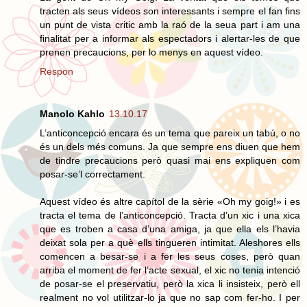
tracten als seus vídeos son interessants i sempre el fan fins
un punt de vista critic amb la raó de la seua part i am una
finalitat per a informar als espectadors i alertar-les de que
prenen precaucions, per lo menys en aquest vídeo.
Respon
Manolo Kahlo
13.10.17
L’anticoncepció encara és un tema que pareix un tabú, o no
és un dels més comuns. Ja que sempre ens diuen que hem
de tindre precaucions però quasi mai ens expliquen com
posar-se’l correctament.
Aquest vídeo és altre capítol de la sèrie «Oh my goig!» i es
tracta el tema de l’anticoncepció. Tracta d’un xic i una xica
que es troben a casa d’una amiga, ja que ella els l’havia
deixat sola per a què ells tingueren intimitat. Aleshores ells
comencen a besar-se i a fer les seus coses, però quan
arriba el moment de fer l’acte sexual, el xic no tenia intenció
de posar-se el preservatiu, però la xica li insisteix, però ell
realment no vol utilitzar-lo ja que no sap com fer-ho. I per