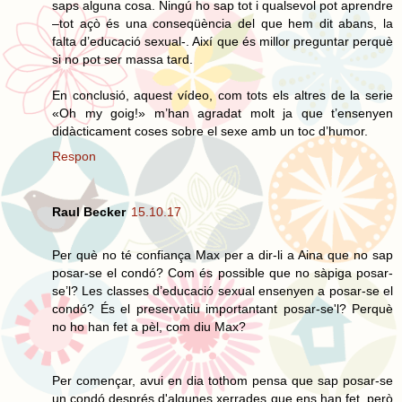
saps alguna cosa. Ningú ho sap tot i qualsevol pot aprendre
–tot açò és una conseqüència del que hem dit abans, la
falta d’educació sexual-. Així que és millor preguntar perquè
si no pot ser massa tard.
En conclusió, aquest vídeo, com tots els altres de la serie
«Oh my goig!» m’han agradat molt ja que t’ensenyen
didàcticament coses sobre el sexe amb un toc d’humor.
Respon
Raul Becker
15.10.17
Per què no té confiança Max per a dir-li a Aina que no sap
posar-se el condó? Com és possible que no sàpiga posar-
se’l? Les classes d’educació sexual ensenyen a posar-se el
condó? És el preservatiu importantant posar-se'l? Perquè
no ho han fet a pèl, com diu Max?
Per començar, avui en dia tothom pensa que sap posar-se
un condó després d'algunes xerrades que ens han fet, però