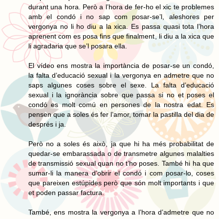
durant una hora. Però a l’hora de fer-ho el xic te problemes
amb el condó i no sap com posar-se’l, aleshores per
vergonya no li ho diu a la xica. Es passa quasi tota l’hora
aprenent com es posa fins que finalment, li diu a la xica que
li agradaria que se’l posara ella.
El vídeo ens mostra la importància de posar-se un condó,
la falta d’educació sexual i la vergonya en admetre que no
saps algunes coses sobre el sexe. La falta d’educació
sexual i la ignorància sobre que passa si no et poses el
condó es molt comú en persones de la nostra edat. Es
pensen que a soles és fer l’amor, tomar la pastilla del dia de
després i ja.
Però no a soles és això, ja que hi ha més probabilitat de
quedar-se embarassada o de transmetre algunes malalties
de transmissió sexual quan no t’ho poses. També hi ha que
sumar-li la manera d’obrir el condó i com posar-lo, coses
que pareixen estúpides però que són molt importants i que
et poden passar factura.
També, ens mostra la vergonya a l’hora d’admetre que no