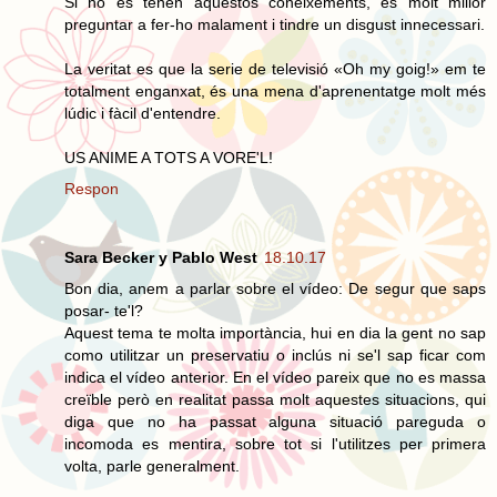
Si no es tenen aquestos coneixements, es molt millor
preguntar a fer-ho malament i tindre un disgust innecessari.
La veritat es que la serie de televisió «Oh my goig!» em te
totalment enganxat, és una mena d'aprenentatge molt més
lúdic i fàcil d'entendre.
US ANIME A TOTS A VORE'L!
Respon
Sara Becker y Pablo West
18.10.17
Bon dia, anem a parlar sobre el vídeo: De segur que saps
posar- te'l?
Aquest tema te molta importància, hui en dia la gent no sap
como utilitzar un preservatiu o inclús ni se'l sap ficar com
indica el vídeo anterior. En el vídeo pareix que no es massa
creïble però en realitat passa molt aquestes situacions, qui
diga que no ha passat alguna situació pareguda o
incomoda es mentira, sobre tot si l'utilitzes per primera
volta, parle generalment.