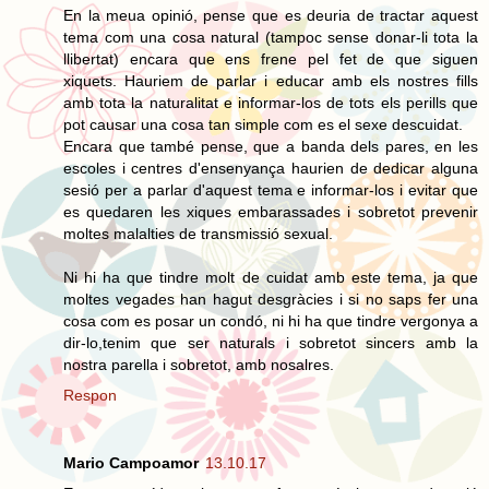
En la meua opinió, pense que es deuria de tractar aquest
tema com una cosa natural (tampoc sense donar-li tota la
llibertat) encara que ens frene pel fet de que siguen
xiquets. Hauriem de parlar i educar amb els nostres fills
amb tota la naturalitat e informar-los de tots els perills que
pot causar una cosa tan simple com es el sexe descuidat.
Encara que també pense, que a banda dels pares, en les
escoles i centres d'ensenyança haurien de dedicar alguna
sesió per a parlar d'aquest tema e informar-los i evitar que
es quedaren les xiques embarassades i sobretot prevenir
moltes malalties de transmissió sexual.
Ni hi ha que tindre molt de cuidat amb este tema, ja que
moltes vegades han hagut desgràcies i si no saps fer una
cosa com es posar un condó, ni hi ha que tindre vergonya a
dir-lo,tenim que ser naturals i sobretot sincers amb la
nostra parella i sobretot, amb nosalres.
Respon
Mario Campoamor
13.10.17