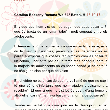
Catalina Becker y Roxana Wolf 1º Batch. H
16.10.17
El vídeo que hem vist es –de segur que saps posar-tel?-
que és tracta de un tema “tabú” i molt conegut entre els
adolescents.
El tema es tabú per el mer fet de que és parla de sexe, és a
dir la majoria d’escoles, pares o altres persones no és
paren a explicar que cosses tan simples com es posar-te
un condó, i per altra par és un tema molt conegut, perquè
la majoria de adolescents no és posen condó ja no perquè
no sàpiguen sinó per que no volen.
En el vídeo no és el cas de que no vull sinó de que no sap i
té una sèrie d’infortunis que no li ajuden precisament a
resoldre’l. El que si que he vist bé és que , d’una forma o
altra ell encara s’intentava buscar una forma de posar-se’l .
També és veritat que com pon en la descripció, el xic
comesa varies errors de cóm posar-se el condó, com per