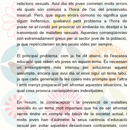
relacions sexuals. Avui dia els joves cometen molts errors
els quals són comuns a l’hora de l’ús del preservatiu
masculí. Però, que siguin errors comuns no significa que
siguin inofensius; qualsevol petit problema a l’hora de
posar-se el condó pot provocar un embaràs no desitjat o la
transmissió de malalties sexuals. Aquestes conseqüències
són extremadament greus per al sector jove de la població,
ja que repercuteixen en les seues vides per sempre.
El principal problema, com ja he dit abans, és l’escassa
educació que reben els joves en aquest tema. És necessari
un ensenyament més intensiu per solucionar aquest
assumpte, encara que avui dia el sexe sigui un tema tabú,
ja que cada generació fa les coses més prompte que l’altra
i amb menys preparació per afrontar aquestes situacions, la
qual cosa provoca conseqüències indesitjables.
En resum, la contracepció i la prevenció de malalties
sexuals és un tema molt important que ha de ser afrontat
sense tindre en compte els tabús de la societat actual, i
molts joves han d’admetre la seua carència d’educació
sexual per evitar aquestes desastroses contrarietats, com