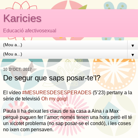
Karicies
Educació afectivosexual
▼
▼
10 D’OCT. 2017
De segur que saps posar-te'l?
El vídeo
#MESURESDESESPERADES
(5’23) pertany a la
sèrie de televisió
Oh my goig!
Paula li ha deixat les claus de sa casa a Aina i a Max
perquè puguen fer l’amor; només tenen una hora però ell té
un xicotet problema (no sap posar-se el condó), i les coses
no ixen com pensaven.