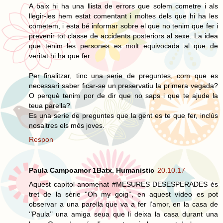
A baix hi ha una llista de errors que solem cometre i als
llegir-les hem estat comentant i moltes dels que hi ha les
cometem, i esta bé informar sobre el que no tenim que fer i
prevenir tot classe de accidents posteriors al sexe. La idea
que tenim les persones es molt equivocada al que de
veritat hi ha que fer.
Per finalitzar, tinc una serie de preguntes, com que es
necessari saber ficar-se un preservatiu la primera vegada?
O perquè tenim por de dir que no saps i que te ajude la
teua parella?
Es una serie de preguntes que la gent es te que fer, inclús
nosaltres els més joves.
Respon
Paula Campoamor 1Batx. Humanistic
20.10.17
Aquest capítol anomenat #MESURES DESESPERADES és
tret de la sèrie ''Oh my goig’’, en aquest vídeo es pot
observar a una parella que va a fer l’amor, en la casa de
‘’Paula’’ una amiga seua que li deixa la casa durant una