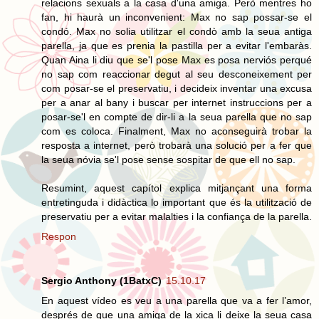
relacions sexuals a la casa d'una amiga. Però mentres ho
fan, hi haurà un inconvenient: Max no sap possar-se el
condó. Max no solia utilitzar el condò amb la seua antiga
parella, ja que es prenia la pastilla per a evitar l'embaràs.
Quan Aina li diu que se'l pose Max es posa nerviós perqué
no sap com reaccionar degut al seu desconeixement per
com posar-se el preservatiu, i decideix inventar una excusa
per a anar al bany i buscar per internet instruccions per a
posar-se'l en compte de dir-li a la seua parella que no sap
com es coloca. Finalment, Max no aconseguirà trobar la
resposta a internet, però trobarà una solució per a fer que
la seua nóvia se'l pose sense sospitar de que ell no sap.
Resumint, aquest capítol explica mitjançant una forma
entretinguda i didàctica lo important que és la utilització de
preservatiu per a evitar malalties i la confiança de la parella.
Respon
Sergio Anthony (1BatxC)
15.10.17
En aquest vídeo es veu a una parella que va a fer l’amor,
després de que una amiga de la xica li deixe la seua casa