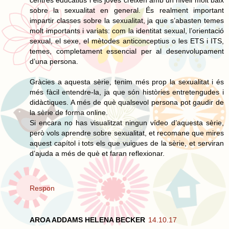
centres educatius i els joves creixen amb un nivell molt baix
sobre la sexualitat en general. És realment important
impartir classes sobre la sexualitat, ja que s’abasten temes
molt importants i variats: com la identitat sexual, l’orientació
sexual, el sexe, el mètodes anticonceptius o les ETS i ITS,
temes, completament essencial per al desenvolupament
d’una persona.
Gràcies a aquesta sèrie, tenim més prop la sexualitat i és
més fàcil entendre-la, ja que són històries entretengudes i
didàctiques. A més de què qualsevol persona pot gaudir de
la sèrie de forma online.
Si encara no has visualitzat ningun vídeo d’aquesta sèrie,
però vols aprendre sobre sexualitat, et recomane que mires
aquest capítol i tots els que vuigues de la sèrie, et serviran
d’ajuda a més de què et faran reflexionar.
Respon
AROA ADDAMS HELENA BECKER
14.10.17