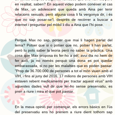
en realitat, saben? En aquest vídeo podem conéixer el cas
de Max, un adolescent que queda amb Aina per tenir
relacions sexuals, però alguna cosa li fa vergonya dir, i és
que no sap posar-se'l, després de recórrer a buscar a
internet i preguntar pel mòbil li diu a Aina que l'hi pose.
Perquè Max no sap, potser que mai li hagen parlat del
tema? Potser que si o potser que no, potser li han parlat,
però tu pots saber la teoria però no saber la pràctica. Una
cosa que Max proposa és fer-ho a pèl, avui dia no hem de
fer això, ja no només perquè una dona es pot quedar
embarassada, si no per les malalties que es poden passar.
"Prop de 36.700.000 de persones a tot el món viuen amb el
VIH, i fins al juny del 2016, 17 milions de persones amb VIH
estaven rebent medicaments per tractar aquest virus" amb
aquestes dades vull dir que fer-ho sense preservatiu, es
pren a riure i mira el que pot passar.
En la meua opinió per començar, els errors bàsics en l'ús
del preservatiu ens ho prenem a riure dient tothom sap