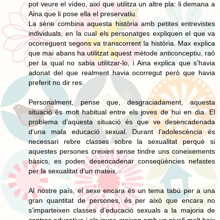
pot veure el vídeo, així que utilitza un altre pla: li demana a
Aina que li pose ella el preservatiu.
La sèrie combina aquesta història amb petites entrevistes
individuals, en la cual els personatges expliquen el que va
ocorreguent segons va transcorrent la història. Max explica
que mai abans ha utilitzat aquest mètode anticonceptiu, raó
per la qual no sabia utilitzar-lo, i Aina explica que s’havia
adonat del que realment havia ocorregut però que havia
preferit no dir res.
Personalment, pense que, desgraciadament, aquesta
situació és molt habitual entre els joves de hui en dia. El
problema d’aquesta situació és que ve desencadenada
d'una mala educació sexual. Durant l’adolescència és
necessari rebre classes sobre la sexualitat perquè si
aquestes persones creixen sense tindre uns coneixements
bàsics, es poden desencadenar conseqüències nefastes
per la sexualitat d’un mateix.
Al nostre país, el sexe encara és un tema tabú per a una
gran quantitat de persones, és per això que encara no
s’imparteixen classes d’educació sexuals a la majoria de