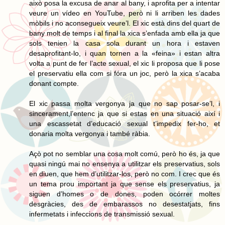
això posa la excusa de anar al bany, i aprofita per a intentar
veure un vídeo en YouTube, però ni li arriben les dades
mòbils i no aconsegueix veure’l. El xic està dins del quart de
bany molt de temps i al final la xica s’enfada amb ella ja que
sols tenien la casa sola durant un hora i estaven
desaprofitant-lo, i quan tornen a la «feina» i estan altra
volta a punt de fer l’acte sexual, el xic li proposa que li pose
el preservatiu ella com si fóra un joc, però la xica s’acaba
donant compte.
El xic passa molta vergonya ja que no sap posar-se’l, i
sincerament,l’entenc ja que si estas en una situació així i
una escassetat d’educació sexual t’impedix fer-ho, et
donaria molta vergonya i també ràbia.
Açò pot no semblar una cosa molt comú, però ho és, ja que
quasi ningú mai no ensenya a utilitzar els preservatius, sols
en diuen, que hem d’utilitzar-los, però no com. I crec que és
un tema prou important ja que sense els preservatius, ja
siguen d’homes o de dones, poden ocórrer moltes
desgràcies, des de embarassos no desestatjats, fins
infermetats i infeccions de transmissió sexual.