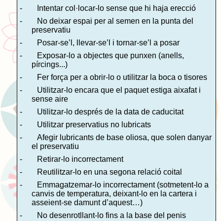
-
Intentar col·locar-lo sense que hi haja erecció
-
No deixar espai per al semen en la punta del
preservatiu
-
Posar-se’l, llevar-se’l i tornar-se’l a posar
-
Exposar-lo a objectes que punxen (anells,
pírcings...)
-
Fer força per a obrir-lo o utilitzar la boca o tisores
-
Utilitzar-lo encara que el paquet estiga aixafat i
sense aire
-
Utilitzar-lo després de la data de caducitat
-
Utilitzar preservatius no lubricats
-
Afegir lubricants de base oliosa, que solen danyar
el preservatiu
-
Retirar-lo incorrectament
-
Reutilitzar-lo en una segona relació coital
-
Emmagatzemar-lo incorrectament (sotmetent-lo a
canvis de temperatura, deixant-lo en la cartera i
asseient-se damunt d’aquest…)
-
No desenrotllant-lo fins a la base del penis