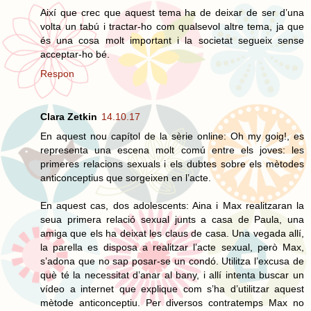
Així que crec que aquest tema ha de deixar de ser d’una
volta un tabú i tractar-ho com qualsevol altre tema, ja que
és una cosa molt important i la societat segueix sense
acceptar-ho bé.
Respon
Clara Zetkin
14.10.17
En aquest nou capítol de la sèrie online: Oh my goig!, es
representa una escena molt comú entre els joves: les
primeres relacions sexuals i els dubtes sobre els mètodes
anticonceptius que sorgeixen en l’acte.
En aquest cas, dos adolescents: Aina i Max realitzaran la
seua primera relació sexual junts a casa de Paula, una
amiga que els ha deixat les claus de casa. Una vegada allí,
la parella es disposa a realitzar l’acte sexual, però Max,
s’adona que no sap posar-se un condó. Utilitza l’excusa de
què té la necessitat d’anar al bany, i allí intenta buscar un
vídeo a internet que explique com s’ha d’utilitzar aquest
mètode anticonceptiu. Per diversos contratemps Max no