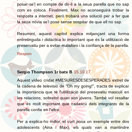
posar-se'l en compte de dir-li a la seua parella que no sap
com es coloca. Finalment, Max no aconseguirà trobar la
resposta a internet, però trobarà una solució per a fer que
la seua nóvia se'l pose sense sospitar de que ell no sap.
Resumint, aquest capítol explica mitjançant una forma
entretinguda i didàctica lo important que és la utilització de
preservatiu per a evitar malalties i la confiança de la parella.
Respon
Sergio Thompson 1r batx B
15.10.17
Aquest vídeo cridat #MESURESDESESPERADES extret de
la cadena de televisió de "Oh my going!", tracta de explicar
la importància que té l'utilització del presevatiu masculí en
les relacions, sobretot quan son jóvens. També vol resaltar
que és molt important que cadascú dels integrants de la
parella confie en l'altre.
Per a explica-ho millor, el curt posa un exemple entre dos
adolescents (Aina i Max), els quals van a mantindre