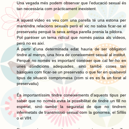
Una vegada més podem observar que l'educació sexual és
tan necessària com pràcticament inexistent.
A aquest vídeo es veu com una parella té una estona per
mantindre relacions sexuals però el xic no sabia ficar-se el
preservatiu perquè la seva antiga parella prenia la pildora.
Pot paréixer un tema ridícul que només passa als vídeos,
però no es així.
A partir d'una determinada edat hauria de ser obligatori
tindre al menys, una hora de coneixement sexual al institut.
Perquè no només es important conéixer que cal fer-ho en
unes condicions adequades, sinó també coses tan
bàsiques com ficar-se un preservatiu o que fer en qualsevol
tipus de situació compromesa (com si es es fa un forat al
preservatiu)
És importantíssim tindre coneixements d'aquests tipus per
saber que no només evita la possibilitat de tindre un fill no
esperat, sinó també la seguretat de que no tindrem
infermetats de transmissió sexual com la gonorrea, el Sífilis
o el VIH.