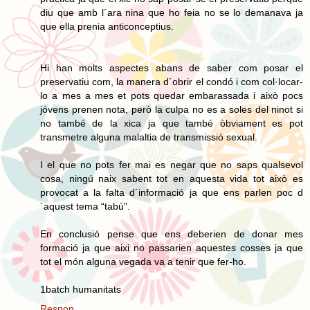
diu que amb l´ara nina que ho feia no se lo demanava ja
que ella prenia anticonceptius.
Hi han molts aspectes abans de saber com posar el
preservatiu com, la manera d´obrir el condó i com col·locar-
lo a mes a mes et pots quedar embarassada i això pocs
jóvens prenen nota, però la culpa no es a soles del ninot si
no també de la xica ja que també òbviament es pot
transmetre alguna malaltia de transmissió sexual.
I el que no pots fer mai es negar que no saps qualsevol
cosa, ningú naix sabent tot en aquesta vida tot això es
provocat a la falta d´informació ja que ens parlen poc d
´aquest tema “tabú”.
En conclusió pense que ens deberien de donar mes
formació ja que aixi no passarien aquestes cosses ja que
tot el món alguna vegada va a tenir que fer-ho.
1batch humanitats
Respon