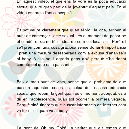
En aquest vídeo, el que ens fa vore és la poca educació
sexual que té gran part de la joventut d’aquest país. En el
vídeo es tracta l’anticoncepció.
Es pot veure clarament que quan el xic i la xica, arriben al
punt de començar l’acte sexual i és el moment de posar-se
el condó, el xic no té ni idea de com col·locar-se'l. Però ell
se'l pren com una cosa graciosa sense donar-li importància
i pren una mesura desesperada com a excusa d’anar-se’n
al bany. A ella no li agrada gens això perquè s’ha donat
compte del que esta passant.
Baix el meu punt de vista, pense que el problema de que
passen aquestes coses es culpa de l’escasa educació
sexual que rebem la gent quan es el moment adequat, es a
dir en l'adolescència, quan sol ocórrer la primera vegada.
Perquè sinó tindrem que buscar informació en Internet com
va fer el xic quan va al bany.
La gent de Oh my Goig! La veritat que els temes que