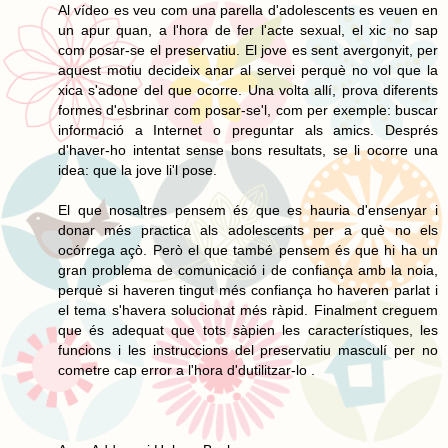
Al vídeo es veu com una parella d'adolescents es veuen en
un apur quan, a l'hora de fer l'acte sexual, el xic no sap
com posar-se el preservatiu. El jove es sent avergonyit, per
aquest motiu decideix anar al servei perquè no vol que la
xica s'adone del que ocorre. Una volta allí, prova diferents
formes d'esbrinar com posar-se'l, com per exemple: buscar
informació a Internet o preguntar als amics. Després
d'haver-ho intentat sense bons resultats, se li ocorre una
idea: que la jove li'l pose.
El que nosaltres pensem és que es hauria d'ensenyar i
donar més practica als adolescents per a què no els
ocórrega açò. Però el que també pensem és que hi ha un
gran problema de comunicació i de confiança amb la noia,
perquè si haveren tingut més confiança ho haveren parlat i
el tema s'havera solucionat més ràpid. Finalment creguem
que és adequat que tots sàpien les característiques, les
funcions i les instruccions del preservatiu masculí per no
cometre cap error a l'hora d'dutilitzar-lo .