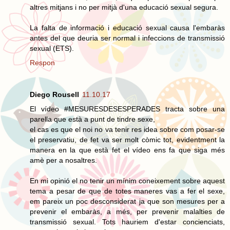
altres mitjans i no per mitjà d'una educació sexual segura.
La falta de informació i educació sexual causa l'embaràs
antes del que deuria ser normal i infeccions de transmissió
sexual (ETS).
Respon
Diego Rousell
11.10.17
El vídeo #MESURESDESESPERADES tracta sobre una
parella que està a punt de tindre sexe,
el cas es que el noi no va tenir res idea sobre com posar-se
el preservatiu, de fet va ser molt còmic tot, evidentment la
manera en la que està fet el vídeo ens fa que siga més
amè per a nosaltres.
En mi opinió el no tenir un mínim coneixement sobre aquest
tema a pesar de que de totes maneres vas a fer el sexe,
em pareix un poc desconsiderat ja que son mesures per a
prevenir el embaràs, a més, per prevenir malalties de
transmissió sexual. Tots hauriem d'estar concienciats,