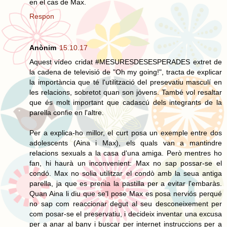
en el cas de Max.
Respon
Anònim
15.10.17
Aquest vídeo cridat #MESURESDESESPERADES extret de
la cadena de televisió de "Oh my going!", tracta de explicar
la importància que té l'utilització del presevatiu masculí en
les relacions, sobretot quan son jóvens. També vol resaltar
que és molt important que cadascú dels integrants de la
parella confie en l'altre.
Per a explica-ho millor, el curt posa un exemple entre dos
adolescents (Aina i Max), els quals van a mantindre
relacions sexuals a la casa d'una amiga. Però mentres ho
fan, hi haurà un inconvenient: Max no sap possar-se el
condó. Max no solia utilitzar el condò amb la seua antiga
parella, ja que es prenia la pastilla per a evitar l'embaràs.
Quan Aina li diu que se'l pose Max es posa nerviós perqué
no sap com reaccionar degut al seu desconeixement per
com posar-se el preservatiu, i decideix inventar una excusa
per a anar al bany i buscar per internet instruccions per a