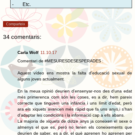
-
Etc.
Comparteix
34 comentaris:
Carla Wolf
11.10.17
Comentari de #MESURESDESESPERADES :
Aquest vídeo ens mostra la falta d'educació sexual de
alguns joves actualment.
En la meua opinió deurien d'ensenyar-nos des d'una edat
més primerenca com són les coses, es a dir, hem pareix
correcte que tinguem una infància i uns límit d'edat, però
ara els xiquets avancen més ràpid que fa uns anys,i s'han
d'adaptar les condicions i la informació cap a ells abans.
La majoria de xiquets de dotze anys ja coneixen el sexe o
almenys el que es, però no tenen els coneixements que
deurien de saber, es a dir, el què aprenen ho aprenen per