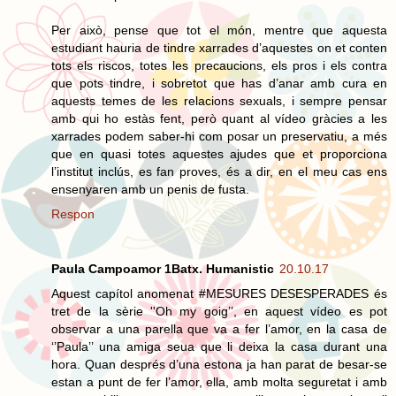
Per això, pense que tot el món, mentre que aquesta
estudiant hauria de tindre xarrades d’aquestes on et conten
tots els riscos, totes les precaucions, els pros i els contra
que pots tindre, i sobretot que has d’anar amb cura en
aquests temes de les relacions sexuals, i sempre pensar
amb qui ho estàs fent, però quant al vídeo gràcies a les
xarrades podem saber-hi com posar un preservatiu, a més
que en quasi totes aquestes ajudes que et proporciona
l’institut inclús, es fan proves, és a dir, en el meu cas ens
ensenyaren amb un penis de fusta.
Respon
Paula Campoamor 1Batx. Humanistic
20.10.17
Aquest capítol anomenat #MESURES DESESPERADES és
tret de la sèrie ''Oh my goig’’, en aquest vídeo es pot
observar a una parella que va a fer l’amor, en la casa de
‘’Paula’’ una amiga seua que li deixa la casa durant una
hora. Quan després d’una estona ja han parat de besar-se
estan a punt de fer l’amor, ella, amb molta seguretat i amb