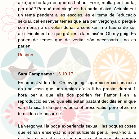
això, qui ho faça és que és babau. Error, molta gent ho fa,
per què? Perquè mai ningú els ha parlat d'això. Actualment
un tema pendent a les escoles, és el tema de l'educació
sexual, cal ensenyar temes que ara per vergonya o perquè
són nens no es volen donar a conéixer i no hauria de ser
així. Finalment dir que gràcies a la minisèrie Oh my goig! Es
parlen de temes que de veritat són necessaris i no es
parlen.
Respon
Sara Campoamor
16.10.17
En aquest vídeo de "Oh my going!" apareix un xic i una xica
en una casa que una amiga d´ella li ha prestat durant 1
hora per a que ells dos podrien fer l´amor i en la
reproducció es veu que ells estan bastant decidits en el que
van i la xica li diu que es pose el preservatiu, però el xic no
te ni idea de posar-se´l.
La vergonya i la poca experiència sexual i les poques coses
que et han ensenyat no son suficients per a llevar-ho a la
practica ja que el xic no sap posar-se el preservatiu perquè