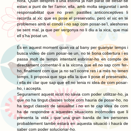
hora. Quan després d’una estona ja han parat de besar-se
estan a punt de fer l’amor, ella, amb molta seguretat i amb
responsabilitat que no pren pastilles anticonceptives li
recorda al xic que es pose el preservatiu, però el xic en té
problemes amb el condó i no sap com posar-se’l, aleshores
se sent mal, ja que per vergonya no li diu a la xica, que mai
ell s’ha posat un.
És en aquest moment quan va al bany per guanyar temps i
busca vídeo de com posar-se un, no té bona cobertura i es
passa molt de temps intentant esbrinar-ho en compte de
directament comentar-li a la xicona que ell no sap com fer-
ho, finalment com que ja no se'l ocorre res i a més no tenen
temps, li proposa que siga ella la que li pose el preservatiu,
i ella és clar que sap que ell no tenia ni idea de com posar-
ho, i accepta.
Segurament aquest xicot no sàvia com poder utilitzar-ho, ja
que no ha tingut classes sobre com hauria de posar-ho, no
ha tingut classes de sexualitat i no en te cap idea de com
ha de respondre a aquestes situacions incòmodes que li
presenta la vida i que una gran banda de les persones
probablement també estarà en aquesta situació i haurà de
saber com poder solucionar-ho.