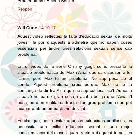
Aroa Addams i Helena Becker.
Respon
Will Curie
14.10.17
Aquest vídeo reflecteix la falta d’educació sexual de molts
joves i la por d’aquests a admetre que no saben coses
essencials per tindre unes relacions sexuals sense cap
problema.
En el vídeo de la sèrie Oh my goig!, se’ns presenta la
situació problemàtica de Max i Aina, que es disposen a fer
l’amor, però Max té un problema: No sap posar-se el
condó. Aquest problema creix perquè Max no té la
confiança de dir-li a Aina que no sap col·locar-se’l. Aquesta
situació no pareix gran cosa, i acaba bé, ja que l’Aina li’l
posa, però en realitat es tracta d’un greu problema que pot
acabar amb un embaràs no desitjat.
És clar que, per a evitar aquestes situacions perilloses, es
necessita una millor educació sexual i una major
conscienciació dels joves quan tractem d’aquest tema, les