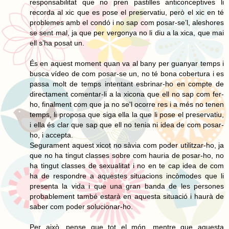
responsabilitat que no pren pastilles anticonceptives li
recorda al xic que es pose el preservatiu, però el xic en té
problemes amb el condó i no sap com posar-se’l, aleshores
se sent mal, ja que per vergonya no li diu a la xica, que mai
ell s’ha posat un.
És en aquest moment quan va al bany per guanyar temps i
busca vídeo de com posar-se un, no té bona cobertura i es
passa molt de temps intentant esbrinar-ho en compte de
directament comentar-li a la xicona que ell no sap com fer-
ho, finalment com que ja no se'l ocorre res i a més no tenen
temps, li proposa que siga ella la que li pose el preservatiu,
i ella és clar que sap que ell no tenia ni idea de com posar-
ho, i accepta.
Segurament aquest xicot no sàvia com poder utilitzar-ho, ja
que no ha tingut classes sobre com hauria de posar-ho, no
ha tingut classes de sexualitat i no en te cap idea de com
ha de respondre a aquestes situacions incòmodes que li
presenta la vida i que una gran banda de les persones
probablement també estarà en aquesta situació i haurà de
saber com poder solucionar-ho.
Per això, pense que tot el món, mentre que aquesta