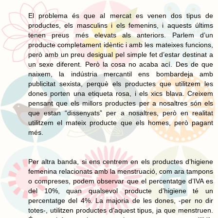
El problema és que al mercat es venen dos tipus de
productes, els masculins i els femenins, i aquests últims
tenen preus més elevats als anteriors. Parlem d’un
producte completament idèntic i amb les mateixes funcions,
però amb un preu desigual pel simple fet d’estar destinat a
un sexe diferent. Però la cosa no acaba ací. Des de que
naixem, la indústria mercantil ens bombardeja amb
publicitat sexista, perquè els productes que utilitzem les
dones porten una etiqueta rosa, i els xics blava. Creixem
pensant que els millors productes per a nosaltres són els
que estan “dissenyats” per a nosaltres, però en realitat
utilitzem el mateix producte que els homes, però pagant
més.
Per altra banda, si ens centrem en els productes d’higiene
femenina relacionats amb la menstruació, com ara tampons
o compreses, podem observar que el percentatge d’IVA es
del 10%, quan qualsevol producte d’higiene té un
percentatge del 4%. La majoria de les dones, -per no dir
totes-, utilitzen productes d’aquest tipus, ja que menstruen.