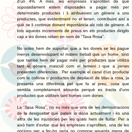
d'un 4%. A més, les empreses s'aprofiten de què
suposadament estem disposades a pagar més per
determinats productes i li atribueixen un gènere a uns
productes, que evidentment no el tenen, contribuint així a
què se li continue donant importància als rols de gènere. A
tots aquests increments de preus en els productes dirigits
cap a les dones reben en nom de “Taxa Rosa”.
No soles hem de suportar que a les dones se les pague
menys desenvolupant el mateix treball que un home, sinó
que també hem de pagar més per productes que utilitza
tant el gènere masculí com el femení i que a penes
presenten diferències . Per exemple el canvi d'un producte
com la colònia o productes de depilació de blau a rosa, ja
presenta una diferència pel que fa al preu, cosa que
sembla completament absurda perquè es tracta d'uns
productes que utilitzen tant homes com dones.
La “Tasa Rosa”, no és més que una de les demostracions
de la desigualtat que pateix la dóna actualment i és una
altra de les injustícies per les quals hem de lluitar. Per a
això hem d'evitar que les empreses s'aprofiten, una de les
opcions per a fer-ho seria no comprar aquesta mena de