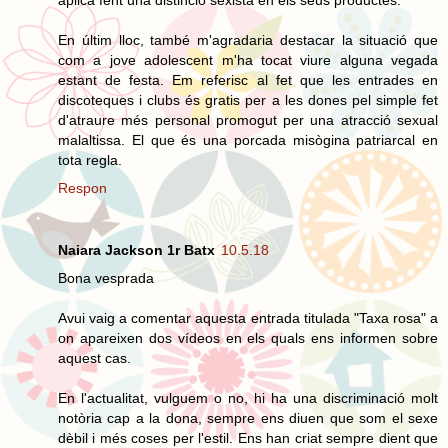
En últim lloc, també m'agradaria destacar la situació que
com a jove adolescent m'ha tocat viure alguna vegada
estant de festa. Em referisc al fet que les entrades en
discoteques i clubs és gratis per a les dones pel simple fet
d'atraure més personal promogut per una atracció sexual
malaltissa. El que és una porcada misògina patriarcal en
tota regla.
Respon
Naiara Jackson 1r Batx
10.5.18
Bona vesprada
Avui vaig a comentar aquesta entrada titulada "Taxa rosa" a
on apareixen dos vídeos en els quals ens informen sobre
aquest cas.
En l'actualitat, vulguem o no, hi ha una discriminació molt
notòria cap a la dona, sempre ens diuen que som el sexe
dèbil i més coses per l'estil. Ens han criat sempre dient que