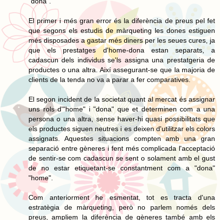
"dona".
El primer i més gran error és la diferència de preus pel fet
que segons els estudis de màrqueting les dones estiguen
més disposades a gastar més diners per les seues cures, ja
que els prestatges d'home-dona estan separats, a
cadascun dels individus se'ls assigna una prestatgeria de
productes o una altra. Així assegurant-se que la majoria de
clients de la tenda no va a parar a fer comparatives.
El segon incident de la societat quant al mercat és assignar
uns rols d'"home" i "dona" que et determinen com a una
persona o una altra, sense haver-hi quasi possibilitats que
els productes siguen neutres i es deixen d'utilitzar els colors
assignats. Aquestes situacions compten amb una gran
separació entre gèneres i fent més complicada l'acceptació
de sentir-se com cadascun se sent o solament amb el gust
de no estar etiquetant-se constantment com a "dona"
"home".
Com anteriorment he esmentat, tot es tracta d'una
estratègia de màrqueting, però no parlem només dels
preus, ampliem la diferència de gèneres també amb els