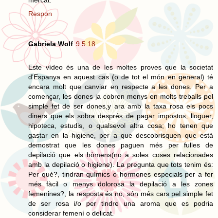
Respon
Gabriela Wolf
9.5.18
Este vídeo és una de les moltes proves que la societat
d'Espanya en aquest cas (o de tot el món en general) té
encara molt que canviar en respecte a les dones. Per a
començar, les dones ja cobren menys en molts treballs pel
simple fet de ser dones,y ara amb la taxa rosa els pocs
diners que els sobra després de pagar impostos, lloguer,
hipoteca, estudis, o qualsevol altra cosa; ho tenen que
gastar en la higiene, per a que descobrisquen que està
demostrat que les dones paguen més per fulles de
depilació que els hòmens(no a soles coses relacionades
amb la depilació o higiene). La pregunta que tots tenim és:
Per qué?, tindran químics o hormones especials per a fer
més fàcil o menys dolorosa la depilació a les zones
femenines?, la resposta és no, són més cars pel simple fet
de ser rosa i/o per tindre una aroma que es podria
considerar femení o delicat.