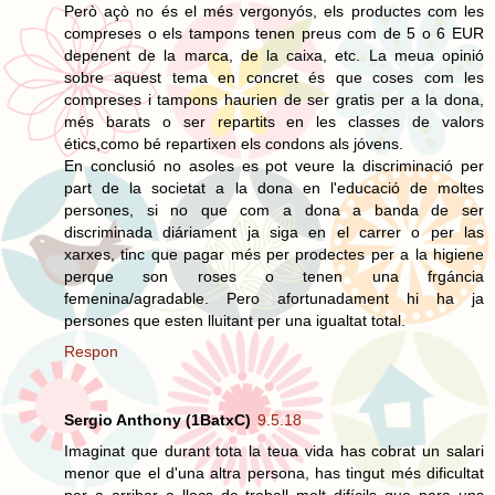
Però açò no és el més vergonyós, els productes com les
compreses o els tampons tenen preus com de 5 o 6 EUR
depenent de la marca, de la caixa, etc. La meua opinió
sobre aquest tema en concret és que coses com les
compreses i tampons haurien de ser gratis per a la dona,
més barats o ser repartits en les classes de valors
étics,como bé repartixen els condons als jóvens.
En conclusió no asoles es pot veure la discriminació per
part de la societat a la dona en l'educació de moltes
persones, si no que com a dona a banda de ser
discriminada diáriament ja siga en el carrer o per las
xarxes, tinc que pagar més per prodectes per a la higiene
perque son roses o tenen una frgáncia
femenina/agradable. Pero afortunadament hi ha ja
persones que esten lluitant per una igualtat total.
Respon
Sergio Anthony (1BatxC)
9.5.18
Imaginat que durant tota la teua vida has cobrat un salari
menor que el d'una altra persona, has tingut més dificultat
per a arribar a llocs de treball molt difícils que para uns