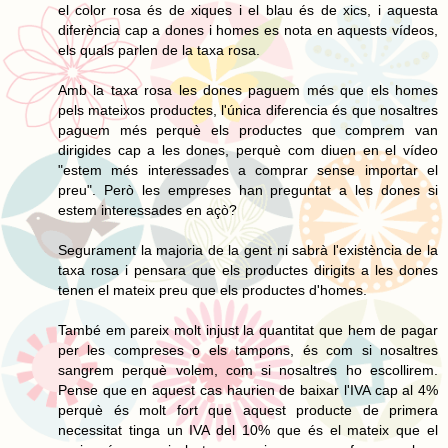
el color rosa és de xiques i el blau és de xics, i aquesta
diferència cap a dones i homes es nota en aquests vídeos,
els quals parlen de la taxa rosa.
Amb la taxa rosa les dones paguem més que els homes
pels mateixos productes, l'única diferencia és que nosaltres
paguem més perquè els productes que comprem van
dirigides cap a les dones, perquè com diuen en el vídeo
"estem més interessades a comprar sense importar el
preu". Però les empreses han preguntat a les dones si
estem interessades en açò?
Segurament la majoria de la gent ni sabrà l'existència de la
taxa rosa i pensara que els productes dirigits a les dones
tenen el mateix preu que els productes d'homes.
També em pareix molt injust la quantitat que hem de pagar
per les compreses o els tampons, és com si nosaltres
sangrem perquè volem, com si nosaltres ho escollirem.
Pense que en aquest cas haurien de baixar l'IVA cap al 4%
perquè és molt fort que aquest producte de primera
necessitat tinga un IVA del 10% que és el mateix que el