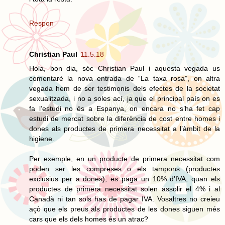
Respon
Christian Paul
11.5.18
Hola, bon dia, sóc Christian Paul i aquesta vegada us
comentaré la nova entrada de “La taxa rosa”, on altra
vegada hem de ser testimonis dels efectes de la societat
sexualitzada, i no a soles ací, ja que el principal país on es
fa l’estudi no és a Espanya, on encara no s’ha fet cap
estudi de mercat sobre la diferència de cost entre homes i
dones als productes de primera necessitat a l’àmbit de la
higiene.
Per exemple, en un producte de primera necessitat com
poden ser les compreses o els tampons (productes
exclusius per a dones), es paga un 10% d’IVA, quan els
productes de primera necessitat solen assolir el 4% i al
Canadà ni tan sols has de pagar IVA. Vosaltres no creieu
açò que els preus als productes de les dones siguen més
cars que els dels homes és un atrac?