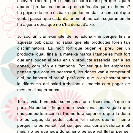
estaven d’acord, però si ningú està d’acord per què siguen
aparent productes con uns preus més alts que els homes?
La pujada de preu és baixa que fan no dar-te conta del que
veritat passa, que cada dia anem al mercat i segurament hi
ha alguna dona que no s’ha donat d’això.
Jo soc un clar exemple de no adonar-me perquè fins a
aquesta publicació no sabia que els productes foren tan
discriminatoris. És molt fort que pugen el preu per un
producte igual, fins a la mateixa marca i també es molt fort
que ens pugen el preu en un producte essencial per a les
dones, com són els tampons. Pot ser que les empreses
pensen que com es necessari, les dones van a comprar si
o si, no importa el preu8, però creo que ja es bastant amb
la diferència del salari treballant el mateix com pagar de
més en el supermercat.
Tota la vida hem estat sotmeses a una discriminació que no
para. No podem dir que hem evolucionat una vegada que
ens comportem com si l’home fora superior o que la dona
no és capaç de poder cobrar el mateix que un home
perquè no es veritat, pot ser que una dona s'esforça molt
més, no perquè siga dona, sinó perquè vol lluitar per ser