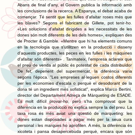
Abans de final d'any, el Govern publica la informació amb
les conclusions de la recerca. A Espanya, el debat acaba de
començar. Té sentit que les fulles d'afaitar roses més que
les blaves? Segons el fabricant de Gillete, pot tenir-ho.
«Les solucions d'afaitat dirigides a les necessitats de les
dones són molt diferents de les dels homes», expliquen des
de Procter & Gamble. «Mentre que hi ha elements comuns
en la tecnologia que s'utilitzen en la producció i disseny
d'aquests productes, les peces en les fulles i les màquines
d'afaitar són diferents» . Tanmateix, l'empresa aclareix que
el preu de venda al públic és potestat de cada distribuïdor
De fet, depenent del supermercat, la diferència varia
segons l'època. "Les empreses al·leguen costos diferents
per les economies d'escala o perquè el desodorant de la
dona té un ingredient més sofisticat", explica Marco Bertini,
director del Departament Adreça de Màrqueting de ESADE.
És molt difícil provar-ho, però s'ha comprovat que la
diferència en la producció no explica sempre la del preu. La
taxa rosa és més aviat una qüestió de màrqueting: les
dones estan disposades a pagar més per la seua cura
personal i les marques ho aprofiten. A més, la diferència és
xicoteta i pansa desapercebuda perquè, encara que són