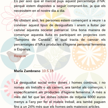
És per això que el mercat puja aquest percentatge d’IVA:
perquè estem dispostes a seguir comprant-los, ja que els
necessitem en el nostre dia a dia.
No obstant això, les persones estem començant a veure i a
conéixer aquest tipus de desigualtats i anem a lluitar per
canviar aquesta societat patriarcal. Una bona manera de
començar aquesta lluita es participant en projectes com
“Tampons de Canadà”, el qual tracta de canviar els
percentatges d’IVA a productes d’higiene personal femenina
a Espanya.
Respon
María Zambrano
10.5.18
La desigualtat social entre dones i homes continua, i no
només als treballs o als carrers, ara també als comerços, i
específicament als productes d'higiene femenina. A més a
més del fet que les dones cobren de mitjana 6000 euros
menys a l'any per fer el mateix treball, ara també paguen
fins a un 24% més que els homes pels mateixos articles.