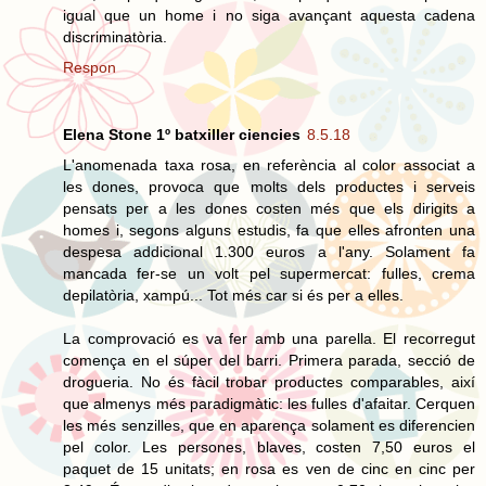
igual que un home i no siga avançant aquesta cadena
discriminatòria.
Respon
Elena Stone 1º batxiller ciencies
8.5.18
L'anomenada taxa rosa, en referència al color associat a
les dones, provoca que molts dels productes i serveis
pensats per a les dones costen més que els dirigits a
homes i, segons alguns estudis, fa que elles afronten una
despesa addicional 1.300 euros a l'any. Solament fa
mancada fer-se un volt pel supermercat: fulles, crema
depilatòria, xampú... Tot més car si és per a elles.
La comprovació es va fer amb una parella. El recorregut
comença en el súper del barri. Primera parada, secció de
drogueria. No és fàcil trobar productes comparables, així
que almenys més paradigmàtic: les fulles d'afaitar. Cerquen
les més senzilles, que en aparença solament es diferencien
pel color. Les persones, blaves, costen 7,50 euros el
paquet de 15 unitats; en rosa es ven de cinc en cinc per