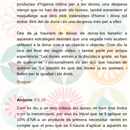
productes d'higiene íntima per a les dones, una despesa
menys que no han de patir els homes; també esmentem el
maquillatge que dins dels estereotips d'home i dona sol
entrar dins del de dona i és una despesa més per a elles.
Des de ja hauríem de deixar de donar-los benefici a
aqueixes estratègies sexistes que una vegada més acaben
utilitzant a la dona com a un objecte o objectiu. Com diu la
xica del final del segon vídeo, i també parle per pròpia
experiència "Les dones entren a la discoteca gratis, no han
de queixar-se" i personalment és per açò que haurien de
queixar-se. La qüestió és que les dones ja es queixen, i
lluiten per la igualtat i els drets.
Respon
Anònim
9.5.18
Com es diu a un dels vídeos, les dones no hem triat tindre
o no la menstruació, per això és injust que se li aplique un
10% d'IVA a un producte de primera necessitat -tenint en
compte que el preu que se li hauria d'aplicar a aquests és