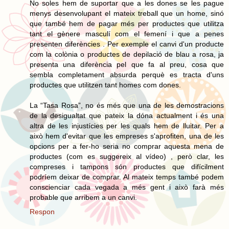
No soles hem de suportar que a les dones se les pague
menys desenvolupant el mateix treball que un home, sinó
que també hem de pagar més per productes que utilitza
tant el gènere masculí com el femení i que a penes
presenten diferències . Per exemple el canvi d'un producte
com la colònia o productes de depilació de blau a rosa, ja
presenta una diferència pel que fa al preu, cosa que
sembla completament absurda perquè es tracta d'uns
productes que utilitzen tant homes com dones.
La “Tasa Rosa”, no és més que una de les demostracions
de la desigualtat que pateix la dóna actualment i és una
altra de les injustícies per les quals hem de lluitar. Per a
això hem d'evitar que les empreses s'aprofiten, una de les
opcions per a fer-ho seria no comprar aquesta mena de
productes (com es suggereix al vídeo) , però clar, les
compreses i tampons són productes que difícilment
podríem deixar de comprar. Al mateix temps també podem
conscienciar cada vegada a més gent i això farà més
probable que arribem a un canvi.
Respon