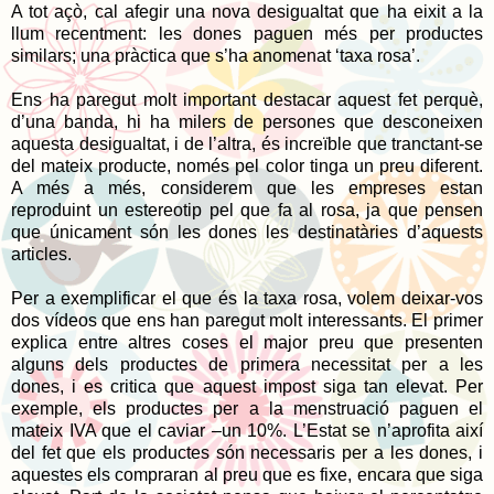
A tot açò, cal afegir una nova desigualtat que ha eixit a la
llum recentment: les dones paguen més per productes
similars; una pràctica que s’ha anomenat ‘taxa rosa’.
Ens ha paregut molt important destacar aquest fet perquè,
d’una banda, hi ha milers de persones que desconeixen
aquesta desigualtat, i de l’altra, és increïble que tranctant-se
del mateix producte, només pel color tinga un preu diferent.
A més a més, considerem que les empreses estan
reproduint un estereotip pel que fa al rosa, ja que pensen
que únicament són les dones les destinatàries d’aquests
articles.
Per a exemplificar el que és la taxa rosa, volem deixar-vos
dos vídeos que ens han paregut molt interessants. El primer
explica entre altres coses el major preu que presenten
alguns dels productes de primera necessitat per a les
dones, i es critica que aquest impost siga tan elevat. Per
exemple, els productes per a la menstruació paguen el
mateix IVA que el caviar –un 10%. L’Estat se n’aprofita així
del fet que els productes són necessaris per a les dones, i
aquestes els compraran al preu que es fixe, encara que siga