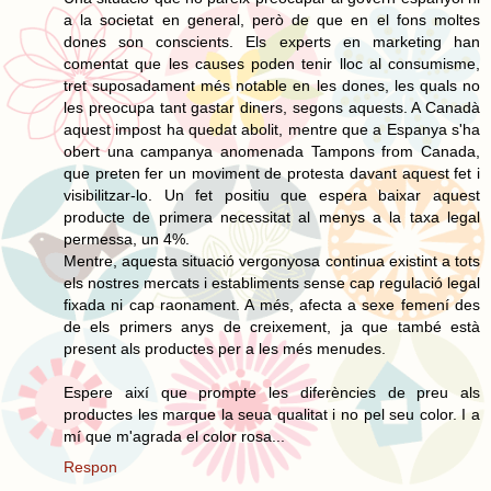
a la societat en general, però de que en el fons moltes
dones son conscients. Els experts en marketing han
comentat que les causes poden tenir lloc al consumisme,
tret suposadament més notable en les dones, les quals no
les preocupa tant gastar diners, segons aquests. A Canadà
aquest impost ha quedat abolit, mentre que a Espanya s'ha
obert una campanya anomenada Tampons from Canada,
que preten fer un moviment de protesta davant aquest fet i
visibilitzar-lo. Un fet positiu que espera baixar aquest
producte de primera necessitat al menys a la taxa legal
permessa, un 4%.
Mentre, aquesta situació vergonyosa continua existint a tots
els nostres mercats i establiments sense cap regulació legal
fixada ni cap raonament. A més, afecta a sexe femení des
de els primers anys de creixement, ja que també està
present als productes per a les més menudes.
Espere així que prompte les diferències de preu als
productes les marque la seua qualitat i no pel seu color. I a
mí que m'agrada el color rosa...
Respon