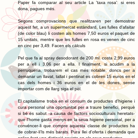
Paper fa comparar al seu article La 'taxa rosa': si eres
dona, pagues més.
Segons comprovacions que realitzaren per demostrar
aquest fet, a un supermercat estàndard, Les fulles d'afaitar
(de color blau) li costen als homes 7,50 euros el paquet de
15 unitats, mentre que les fulles en rosa es venen de cinc
en cinc per 3,49. Facen els càlculs
Pel que fa al spray desodorant de 200 ml. costa 2,99 euros
per a ell i 3,06 per a ella. I finalment, si acudim a la
perruqueria, trobarem el cas més notable, doncs per a
demanar un llavat, tallat i pentinat es cobren 15 euros en el
cas dels homes i 36 euros en el de les dones, sense
importar com de llarg siga el pèl.
El capitalisme troba en el consum de productes d'higiene i
cura personal una oportunitat per a traure benefici, perquè
si bé és sabut -a causa de factors socioculturals heretats-
que l'home gasta menys en la seua higiene personal, per a
convéncer-li que compre aquesta classe de productes ha
de cobrar-li'ls més barats. Pura llei d'oferta i demanda que
aplica fent una distinció sexista en els seus productes.