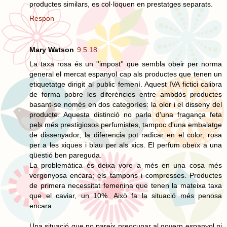
productes similars, es col·loquen en prestatges separats.
Respon
Mary Watson
9.5.18
La taxa rosa és un ''impost'' que sembla obeir per norma
general el mercat espanyol cap als productes que tenen un
etiquetatge dirigit al public femení. Aquest IVA fictici calibra
de forma pobre les diferències entre ambdós productes
basant-se només en dos categoríes: la olor i el disseny del
producte. Aquesta distinció no parla d'una fragança feta
pels més prestigiosos perfumistes, tampoc d'una embalatge
de dissenyador; la diferencia pot radicar en el color; rosa
per a les xiques i blau per als xics. El perfum obeïx a una
qüestió ben pareguda.
La problemàtica és deixa vore a més en una cosa més
vergonyosa encara; els tampons i compresses. Productes
de primera necessitat femenina que tenen la mateixa taxa
que el caviar, un 10%. Això fa la situació més penosa
encara.
Una situació que no pareix preocupar al govern espanyol ni