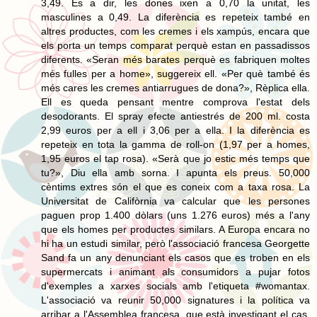
3,49. És a dir, les dones ixen a 0,70 la unitat, les
masculines a 0,49. La diferència es repeteix també en
altres productes, com les cremes i els xampús, encara que
els porta un temps comparat perquè estan en passadissos
diferents. «Seran més barates perquè es fabriquen moltes
més fulles per a home», suggereix ell. «Per què també és
més cares les cremes antiarrugues de dona?», Rèplica ella.
Ell es queda pensant mentre comprova l'estat dels
desodorants. El spray efecte antiestrés de 200 ml. costa
2,99 euros per a ell i 3,06 per a ella. I la diferència es
repeteix en tota la gamma de roll-on (1,97 per a homes,
1,95 euros el tap rosa). «Serà que jo estic més temps que
tu?», Diu ella amb sorna. I apunta els preus. 50,000
cèntims extres són el que es coneix com a taxa rosa. La
Universitat de Califòrnia va calcular que les persones
paguen prop 1.400 dòlars (uns 1.276 euros) més a l'any
que els homes per productes similars. A Europa encara no
hi ha un estudi similar, però l'associació francesa Georgette
Sand fa un any denunciant els casos que es troben en els
supermercats i animant als consumidors a pujar fotos
d'exemples a xarxes socials amb l'etiqueta #womantax.
L'associació va reunir 50,000 signatures i la política va
arribar a l'Assemblea francesa, que està investigant el cas.