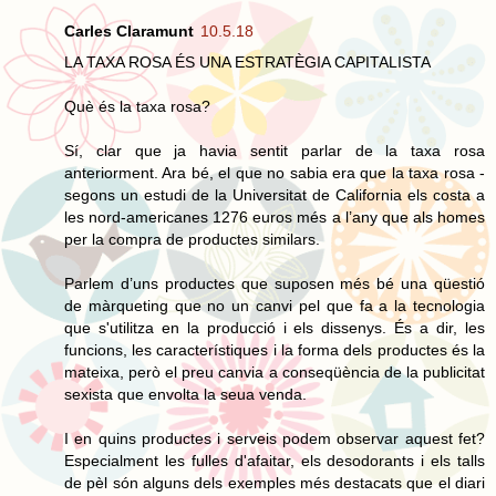
Carles Claramunt
10.5.18
LA TAXA ROSA ÉS UNA ESTRATÈGIA CAPITALISTA
Què és la taxa rosa?
Sí, clar que ja havia sentit parlar de la taxa rosa
anteriorment. Ara bé, el que no sabia era que la taxa rosa -
segons un estudi de la Universitat de California els costa a
les nord-americanes 1276 euros més a l’any que als homes
per la compra de productes similars.
Parlem d’uns productes que suposen més bé una qüestió
de màrqueting que no un canvi pel que fa a la tecnologia
que s'utilitza en la producció i els dissenys. És a dir, les
funcions, les característiques i la forma dels productes és la
mateixa, però el preu canvia a conseqüència de la publicitat
sexista que envolta la seua venda.
I en quins productes i serveis podem observar aquest fet?
Especialment les fulles d'afaitar, els desodorants i els talls
de pèl són alguns dels exemples més destacats que el diari