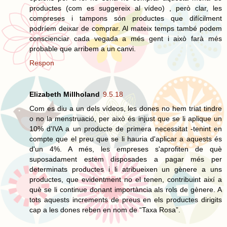
productes (com es suggereix al vídeo) , però clar, les
compreses i tampons són productes que difícilment
podríem deixar de comprar. Al mateix temps també podem
conscienciar cada vegada a més gent i això farà més
probable que arribem a un canvi.
Respon
Elizabeth Millholand
9.5.18
Com es diu a un dels vídeos, les dones no hem triat tindre
o no la menstruació, per això és injust que se li aplique un
10% d'IVA a un producte de primera necessitat -tenint en
compte que el preu que se li hauria d'aplicar a aquests és
d'un 4%. A més, les empreses s'aprofiten de què
suposadament estem disposades a pagar més per
determinats productes i li atribueixen un gènere a uns
productes, que evidentment no el tenen, contribuint així a
què se li continue donant importància als rols de gènere. A
tots aquests increments de preus en els productes dirigits
cap a les dones reben en nom de “Taxa Rosa”.