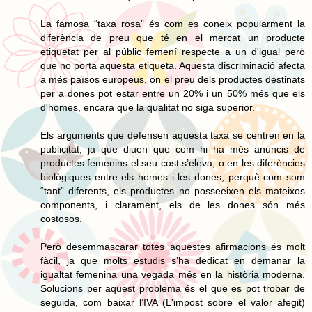
La famosa “taxa rosa” és com es coneix popularment la
diferència de preu que té en el mercat un producte
etiquetat per al públic femení respecte a un d'igual però
que no porta aquesta etiqueta. Aquesta discriminació afecta
a més països europeus, on el preu dels productes destinats
per a dones pot estar entre un 20% i un 50% més que els
d'homes, encara que la qualitat no siga superior.
Els arguments que defensen aquesta taxa se centren en la
publicitat, ja que diuen que com hi ha més anuncis de
productes femenins el seu cost s’eleva, o en les diferències
biològiques entre els homes i les dones, perquè com som
“tant” diferents, els productes no posseeixen els mateixos
components, i clarament, els de les dones són més
costosos.
Però desemmascarar totes aquestes afirmacions és molt
fàcil, ja que molts estudis s’ha dedicat en demanar la
igualtat femenina una vegada més en la història moderna.
Solucions per aquest problema és el que es pot trobar de
seguida, com baixar l’IVA (L'impost sobre el valor afegit)