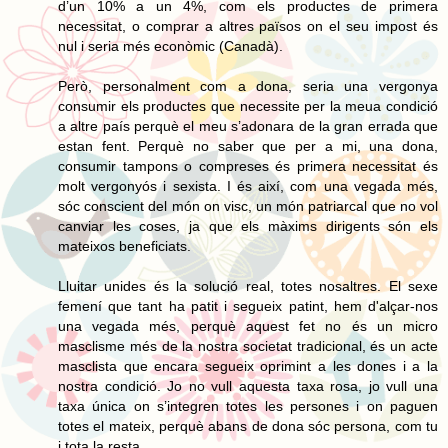
d’un 10% a un 4%, com els productes de primera
necessitat, o comprar a altres països on el seu impost és
nul i seria més econòmic (Canadà).
Però, personalment com a dona, seria una vergonya
consumir els productes que necessite per la meua condició
a altre país perquè el meu s’adonara de la gran errada que
estan fent. Perquè no saber que per a mi, una dona,
consumir tampons o compreses és primera necessitat és
molt vergonyós i sexista. I és així, com una vegada més,
sóc conscient del món on visc, un món patriarcal que no vol
canviar les coses, ja que els màxims dirigents són els
mateixos beneficiats.
Lluitar unides és la solució real, totes nosaltres. El sexe
femení que tant ha patit i segueix patint, hem d'alçar-nos
una vegada més, perquè aquest fet no és un micro
masclisme més de la nostra societat tradicional, és un acte
masclista que encara segueix oprimint a les dones i a la
nostra condició. Jo no vull aquesta taxa rosa, jo vull una
taxa única on s’integren totes les persones i on paguen
totes el mateix, perquè abans de dona sóc persona, com tu
i tota la resta.