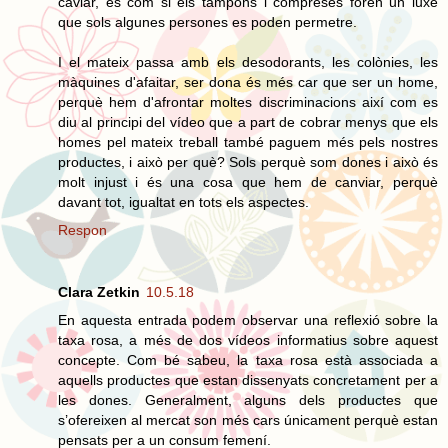
caviar, és com si els tampons i compreses foren un luxe
que sols algunes persones es poden permetre.
I el mateix passa amb els desodorants, les colònies, les
màquines d'afaitar, ser dona és més car que ser un home,
perquè hem d'afrontar moltes discriminacions així com es
diu al principi del vídeo que a part de cobrar menys que els
homes pel mateix treball també paguem més pels nostres
productes, i això per què? Sols perquè som dones i això és
molt injust i és una cosa que hem de canviar, perquè
davant tot, igualtat en tots els aspectes.
Respon
Clara Zetkin
10.5.18
En aquesta entrada podem observar una reflexió sobre la
taxa rosa, a més de dos vídeos informatius sobre aquest
concepte. Com bé sabeu, la taxa rosa està associada a
aquells productes que estan dissenyats concretament per a
les dones. Generalment, alguns dels productes que
s’ofereixen al mercat son més cars únicament perquè estan
pensats per a un consum femení.