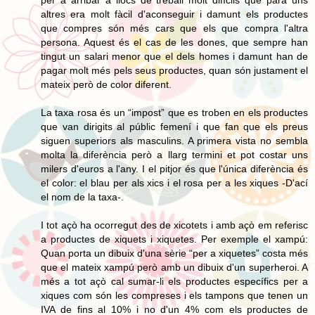
altres era molt fàcil d'aconseguir i damunt els productes
que compres són més cars que els que compra l'altra
persona. Aquest és el cas de les dones, que sempre han
tingut un salari menor que el dels homes i damunt han de
pagar molt més pels seus productes, quan són justament el
mateix però de color diferent.
La taxa rosa és un “impost” que es troben en els productes
que van dirigits al públic femení i que fan que els preus
siguen superiors als masculins. A primera vista no sembla
molta la diferència però a llarg termini et pot costar uns
milers d'euros a l'any. I el pitjor és que l'única diferència és
el color: el blau per als xics i el rosa per a les xiques -D'ací
el nom de la taxa-.
I tot açò ha ocorregut des de xicotets i amb açò em referisc
a productes de xiquets i xiquetes. Per exemple el xampú:
Quan porta un dibuix d'una sèrie “per a xiquetes” costa més
que el mateix xampú però amb un dibuix d'un superheroi. A
més a tot açò cal sumar-li els productes específics per a
xiques com són les compreses i els tampons que tenen un
IVA de fins al 10% i no d'un 4% com els productes de