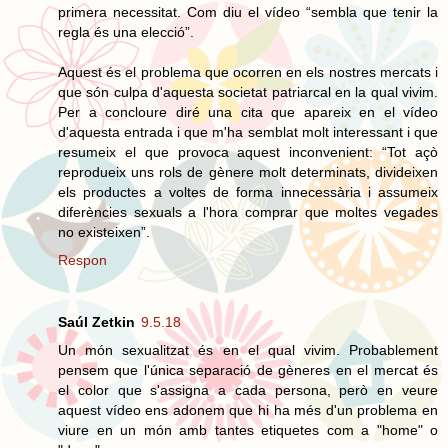
primera necessitat. Com diu el vídeo “sembla que tenir la
regla és una elecció”.
Aquest és el problema que ocorren en els nostres mercats i
que són culpa d'aquesta societat patriarcal en la qual vivim.
Per a concloure diré una cita que apareix en el vídeo
d'aquesta entrada i que m'ha semblat molt interessant i que
resumeix el que provoca aquest inconvenient: “Tot açò
reprodueix uns rols de gènere molt determinats, divideixen
els productes a voltes de forma innecessària i assumeix
diferències sexuals a l'hora comprar que moltes vegades
no existeixen”.
Respon
Saúl Zetkin
9.5.18
Un món sexualitzat és en el qual vivim. Probablement
pensem que l'única separació de gèneres en el mercat és
el color que s'assigna a cada persona, però en veure
aquest vídeo ens adonem que hi ha més d'un problema en
viure en un món amb tantes etiquetes com a "home" o