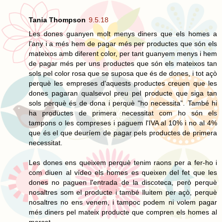
Tania Thompson
9.5.18
Les dones guanyen molt menys diners que els homes a
l'any i a més hem de pagar més per productes que són els
mateixos amb diferent color, per tant guanyem menys i hem
de pagar més per uns productes que són els mateixos tan
sols pel color rosa que se suposa que és de dones, i tot açò
perquè les empreses d'aquests productes creuen que les
dones pagaran qualsevol preu pel producte que siga tan
sols perquè és de dona i perquè "ho necessita”. També hi
ha productes de primera necessitat com ho són els
tampons o les compreses i paguem l'IVA al 10% i no al 4%
que és el que deuríem de pagar pels productes de primera
necessitat.
Les dones ens queixem perquè tenim raons per a fer-ho i
com diuen al vídeo els homes es queixen del fet que les
dones no paguen l'entrada de la discoteca, però perquè
nosaltres som el producte i també lluitem per açò, perquè
nosaltres no ens venem, i tampoc podem ni volem pagar
més diners pel mateix producte que compren els homes al
mercat.