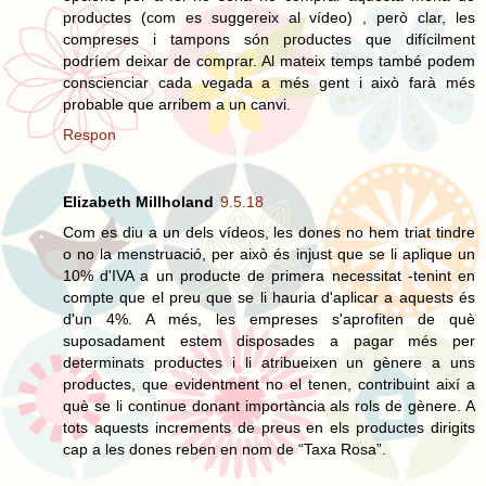
productes (com es suggereix al vídeo) , però clar, les
compreses i tampons són productes que difícilment
podríem deixar de comprar. Al mateix temps també podem
conscienciar cada vegada a més gent i això farà més
probable que arribem a un canvi.
Respon
Elizabeth Millholand
9.5.18
Com es diu a un dels vídeos, les dones no hem triat tindre
o no la menstruació, per això és injust que se li aplique un
10% d'IVA a un producte de primera necessitat -tenint en
compte que el preu que se li hauria d'aplicar a aquests és
d'un 4%. A més, les empreses s'aprofiten de què
suposadament estem disposades a pagar més per
determinats productes i li atribueixen un gènere a uns
productes, que evidentment no el tenen, contribuint així a
què se li continue donant importància als rols de gènere. A
tots aquests increments de preus en els productes dirigits
cap a les dones reben en nom de “Taxa Rosa”.