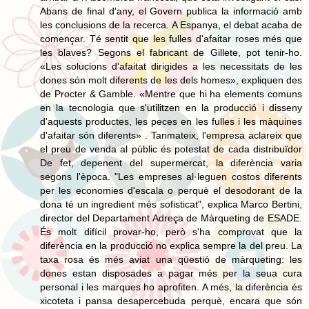
Abans de final d'any, el Govern publica la informació amb
les conclusions de la recerca. A Espanya, el debat acaba de
començar. Té sentit que les fulles d'afaitar roses més que
les blaves? Segons el fabricant de Gillete, pot tenir-ho.
«Les solucions d'afaitat dirigides a les necessitats de les
dones són molt diferents de les dels homes», expliquen des
de Procter & Gamble. «Mentre que hi ha elements comuns
en la tecnologia que s'utilitzen en la producció i disseny
d'aquests productes, les peces en les fulles i les màquines
d'afaitar són diferents» . Tanmateix, l'empresa aclareix que
el preu de venda al públic és potestat de cada distribuïdor
De fet, depenent del supermercat, la diferència varia
segons l'època. "Les empreses al·leguen costos diferents
per les economies d'escala o perquè el desodorant de la
dona té un ingredient més sofisticat", explica Marco Bertini,
director del Departament Adreça de Màrqueting de ESADE.
És molt difícil provar-ho, però s'ha comprovat que la
diferència en la producció no explica sempre la del preu. La
taxa rosa és més aviat una qüestió de màrqueting: les
dones estan disposades a pagar més per la seua cura
personal i les marques ho aprofiten. A més, la diferència és
xicoteta i pansa desapercebuda perquè, encara que són