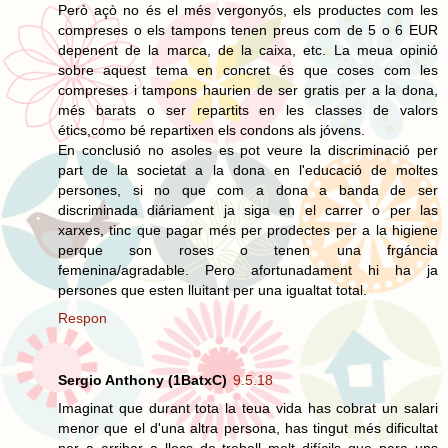
Però açò no és el més vergonyós, els productes com les
compreses o els tampons tenen preus com de 5 o 6 EUR
depenent de la marca, de la caixa, etc. La meua opinió
sobre aquest tema en concret és que coses com les
compreses i tampons haurien de ser gratis per a la dona,
més barats o ser repartits en les classes de valors
étics,como bé repartixen els condons als jóvens.
En conclusió no asoles es pot veure la discriminació per
part de la societat a la dona en l'educació de moltes
persones, si no que com a dona a banda de ser
discriminada diáriament ja siga en el carrer o per las
xarxes, tinc que pagar més per prodectes per a la higiene
perque son roses o tenen una frgáncia
femenina/agradable. Pero afortunadament hi ha ja
persones que esten lluitant per una igualtat total.
Respon
Sergio Anthony (1BatxC)
9.5.18
Imaginat que durant tota la teua vida has cobrat un salari
menor que el d'una altra persona, has tingut més dificultat
per a arribar a llocs de treball molt difícils que para uns