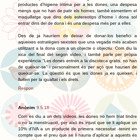
productes d'higiene íntima per a les dones, una despesa
menys que no han de patir els homes; també esmentem el
maquillatge que dins dels estereotips d'home i dona sol
entrar dins del de dona i és una despesa més per a elles.
Des de ja hauríem de deixar de donar-los benefici a
aqueixes estratègies sexistes que una vegada més acaben
utilitzant a la dona com a un objecte o objectiu. Com diu la
xica del final del segon vídeo, i també parle per pròpia
experiència "Les dones entren a la discoteca gratis, no han
de queixar-se" i personalment és per açò que haurien de
queixar-se. La qüestió és que les dones ja es queixen, i
lluiten per la igualtat i els drets.
Respon
Anònim
9.5.18
Com es diu a un dels vídeos, les dones no hem triat tindre
o no la menstruació, per això és injust que se li aplique un
10% d'IVA a un producte de primera necessitat -tenint en
compte que el preu que se li hauria d'aplicar a aquests és