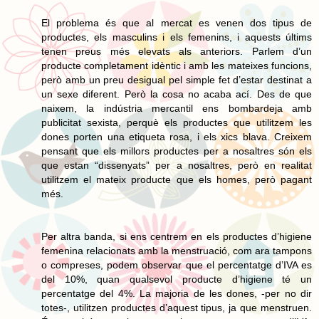
El problema és que al mercat es venen dos tipus de
productes, els masculins i els femenins, i aquests últims
tenen preus més elevats als anteriors. Parlem d’un
producte completament idèntic i amb les mateixes funcions,
però amb un preu desigual pel simple fet d’estar destinat a
un sexe diferent. Però la cosa no acaba ací. Des de que
naixem, la indústria mercantil ens bombardeja amb
publicitat sexista, perquè els productes que utilitzem les
dones porten una etiqueta rosa, i els xics blava. Creixem
pensant que els millors productes per a nosaltres són els
que estan “dissenyats” per a nosaltres, però en realitat
utilitzem el mateix producte que els homes, però pagant
més.
Per altra banda, si ens centrem en els productes d’higiene
femenina relacionats amb la menstruació, com ara tampons
o compreses, podem observar que el percentatge d’IVA es
del 10%, quan qualsevol producte d’higiene té un
percentatge del 4%. La majoria de les dones, -per no dir
totes-, utilitzen productes d’aquest tipus, ja que menstruen.