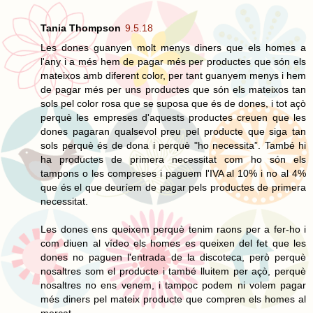
Tania Thompson
9.5.18
Les dones guanyen molt menys diners que els homes a
l'any i a més hem de pagar més per productes que són els
mateixos amb diferent color, per tant guanyem menys i hem
de pagar més per uns productes que són els mateixos tan
sols pel color rosa que se suposa que és de dones, i tot açò
perquè les empreses d'aquests productes creuen que les
dones pagaran qualsevol preu pel producte que siga tan
sols perquè és de dona i perquè "ho necessita”. També hi
ha productes de primera necessitat com ho són els
tampons o les compreses i paguem l'IVA al 10% i no al 4%
que és el que deuríem de pagar pels productes de primera
necessitat.
Les dones ens queixem perquè tenim raons per a fer-ho i
com diuen al vídeo els homes es queixen del fet que les
dones no paguen l'entrada de la discoteca, però perquè
nosaltres som el producte i també lluitem per açò, perquè
nosaltres no ens venem, i tampoc podem ni volem pagar
més diners pel mateix producte que compren els homes al
mercat.