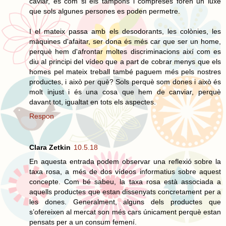
caviar, és com si els tampons i compreses foren un luxe
que sols algunes persones es poden permetre.
I el mateix passa amb els desodorants, les colònies, les
màquines d'afaitar, ser dona és més car que ser un home,
perquè hem d'afrontar moltes discriminacions així com es
diu al principi del vídeo que a part de cobrar menys que els
homes pel mateix treball també paguem més pels nostres
productes, i això per què? Sols perquè som dones i això és
molt injust i és una cosa que hem de canviar, perquè
davant tot, igualtat en tots els aspectes.
Respon
Clara Zetkin
10.5.18
En aquesta entrada podem observar una reflexió sobre la
taxa rosa, a més de dos vídeos informatius sobre aquest
concepte. Com bé sabeu, la taxa rosa està associada a
aquells productes que estan dissenyats concretament per a
les dones. Generalment, alguns dels productes que
s’ofereixen al mercat son més cars únicament perquè estan
pensats per a un consum femení.