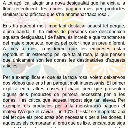
A tot açò, cal afegir una nova desigualtat que ha eixit a la
llum recentment: les dones paguen més per productes
similars; una pràctica que s’ha anomenat ‘taxa rosa’.
Ens ha paregut molt important destacar aquest fet perquè,
d’una banda, hi ha milers de persones que desconeixen
aquesta desigualtat, i de l’altra, és increïble que tranctant-se
del mateix producte, només pel color tinga un preu diferent.
A més a més, considerem que les empreses estan
reproduint un estereotip pel que fa al rosa, ja que pensen
que únicament són les dones les destinatàries d’aquests
articles.
Per a exemplificar el que és la taxa rosa, volem deixar-vos
dos vídeos que ens han paregut molt interessants. El primer
explica entre altres coses el major preu que presenten
alguns dels productes de primera necessitat per a les
dones, i es critica que aquest impost siga tan elevat. Per
exemple, els productes per a la menstruació paguen el
mateix IVA que el caviar –un 10%. L’Estat se n’aprofita així
del fet que els productes són necessaris per a les dones, i
aquestes els compraran al preu que es fixe, encara que siga