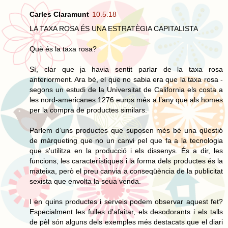
Carles Claramunt
10.5.18
LA TAXA ROSA ÉS UNA ESTRATÈGIA CAPITALISTA
Què és la taxa rosa?
Sí, clar que ja havia sentit parlar de la taxa rosa
anteriorment. Ara bé, el que no sabia era que la taxa rosa -
segons un estudi de la Universitat de California els costa a
les nord-americanes 1276 euros més a l’any que als homes
per la compra de productes similars.
Parlem d’uns productes que suposen més bé una qüestió
de màrqueting que no un canvi pel que fa a la tecnologia
que s'utilitza en la producció i els dissenys. És a dir, les
funcions, les característiques i la forma dels productes és la
mateixa, però el preu canvia a conseqüència de la publicitat
sexista que envolta la seua venda.
I en quins productes i serveis podem observar aquest fet?
Especialment les fulles d'afaitar, els desodorants i els talls
de pèl són alguns dels exemples més destacats que el diari