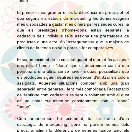
"dona".
El primer i més gran error és la diferència de preus pel fet
que segons els estudis de màrqueting les dones estiguen
més disposades a gastar més diners per les seues cures, ja
que els prestatges d'home-dona estan separats, a
cadascun dels individus se'ls assigna una prestatgeria de
productes o una altra. Així assegurant-se que la majoria de
clients de la tenda no va a parar a fer comparatives.
El segon incident de la societat quant al mercat és assignar
uns rols d'"home" i "dona" que et determinen com a una
persona o una altra, sense haver-hi quasi possibilitats que
els productes siguen neutres i es deixen d'utilitzar els colors
assignats. Aquestes situacions compten amb una gran
separació entre gèneres i fent més complicada l'acceptació
de sentir-se com cadascun se sent o solament amb el gust
de no estar etiquetant-se constantment com a "dona"
"home".
Com anteriorment he esmentat, tot es tracta d'una
estratègia de màrqueting, però no parlem només dels
preus, ampliem la diferència de gèneres també amb els