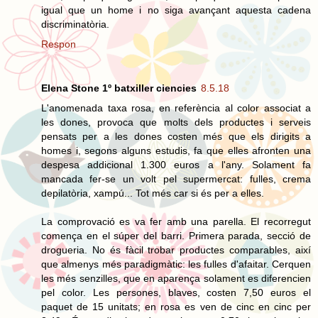
igual que un home i no siga avançant aquesta cadena
discriminatòria.
Respon
Elena Stone 1º batxiller ciencies
8.5.18
L'anomenada taxa rosa, en referència al color associat a
les dones, provoca que molts dels productes i serveis
pensats per a les dones costen més que els dirigits a
homes i, segons alguns estudis, fa que elles afronten una
despesa addicional 1.300 euros a l'any. Solament fa
mancada fer-se un volt pel supermercat: fulles, crema
depilatòria, xampú... Tot més car si és per a elles.
La comprovació es va fer amb una parella. El recorregut
comença en el súper del barri. Primera parada, secció de
drogueria. No és fàcil trobar productes comparables, així
que almenys més paradigmàtic: les fulles d'afaitar. Cerquen
les més senzilles, que en aparença solament es diferencien
pel color. Les persones, blaves, costen 7,50 euros el
paquet de 15 unitats; en rosa es ven de cinc en cinc per