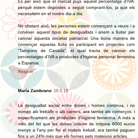
És per això que el mercat puja aquest percentatge d’IVA:
perquè estem dispostes a seguir comprant-los, ja que els
necessitem en el nostre dia a dia.
No obstant això, les persones estem començant a veure i a
conéixer aquest tipus de desigualtats i anem a lluitar per
canviar aquesta societat patriarcal. Una bona manera de
començar aquesta lluita es participant en projectes com
“Tampons de Canadà”, el qual tracta de canviar els
percentatges d’IVA a productes d’higiene personal femenina
a Espanya.
Respon
María Zambrano
10.5.18
La desigualtat social entre dones i homes continua, i no
només als treballs o als carrers, ara també als comerços, i
específicament als productes d'higiene femenina. A més a
més del fet que les dones cobren de mitjana 6000 euros
menys a l'any per fer el mateix treball, ara també paguen
fins a un 24% més que els homes pels mateixos articles.