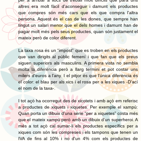
altres era molt fàcil d'aconseguir i damunt els productes
que compres són més cars que els que compra l'altra
persona. Aquest és el cas de les dones, que sempre han
tingut un salari menor que el dels homes i damunt han de
pagar molt més pels seus productes, quan són justament el
mateix però de color diferent.
La taxa rosa és un “impost” que es troben en els productes
que van dirigits al públic femení i que fan que els preus
siguen superiors als masculins. A primera vista no sembla
molta la diferència però a llarg termini et pot costar uns
milers d'euros a l'any. I el pitjor és que l'única diferència és
el color: el blau per als xics i el rosa per a les xiques -D'ací
el nom de la taxa-.
I tot açò ha ocorregut des de xicotets i amb açò em referisc
a productes de xiquets i xiquetes. Per exemple el xampú:
Quan porta un dibuix d'una sèrie “per a xiquetes” costa més
que el mateix xampú però amb un dibuix d'un superheroi. A
més a tot açò cal sumar-li els productes específics per a
xiques com són les compreses i els tampons que tenen un
IVA de fins al 10% i no d'un 4% com els productes de