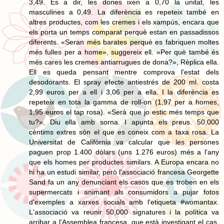
3,49. És a dir, les dones ixen a 0,70 la unitat, les
masculines a 0,49. La diferència es repeteix també en
altres productes, com les cremes i els xampús, encara que
els porta un temps comparat perquè estan en passadissos
diferents. «Seran més barates perquè es fabriquen moltes
més fulles per a home», suggereix ell. «Per què també és
més cares les cremes antiarrugues de dona?», Rèplica ella.
Ell es queda pensant mentre comprova l'estat dels
desodorants. El spray efecte antiestrés de 200 ml. costa
2,99 euros per a ell i 3,06 per a ella. I la diferència es
repeteix en tota la gamma de roll-on (1,97 per a homes,
1,95 euros el tap rosa). «Serà que jo estic més temps que
tu?», Diu ella amb sorna. I apunta els preus. 50,000
cèntims extres són el que es coneix com a taxa rosa. La
Universitat de Califòrnia va calcular que les persones
paguen prop 1.400 dòlars (uns 1.276 euros) més a l'any
que els homes per productes similars. A Europa encara no
hi ha un estudi similar, però l'associació francesa Georgette
Sand fa un any denunciant els casos que es troben en els
supermercats i animant als consumidors a pujar fotos
d'exemples a xarxes socials amb l'etiqueta #womantax.
L'associació va reunir 50,000 signatures i la política va
arribar a l'Assemblea francesa, que està investigant el cas.