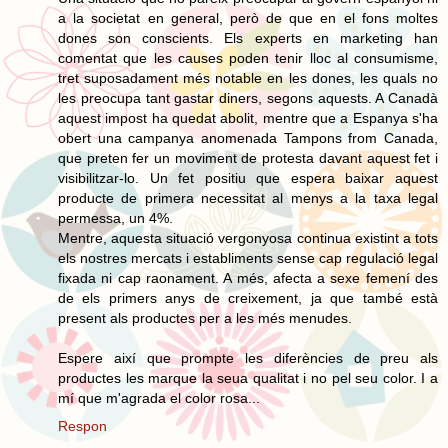
a la societat en general, però de que en el fons moltes
dones son conscients. Els experts en marketing han
comentat que les causes poden tenir lloc al consumisme,
tret suposadament més notable en les dones, les quals no
les preocupa tant gastar diners, segons aquests. A Canadà
aquest impost ha quedat abolit, mentre que a Espanya s'ha
obert una campanya anomenada Tampons from Canada,
que preten fer un moviment de protesta davant aquest fet i
visibilitzar-lo. Un fet positiu que espera baixar aquest
producte de primera necessitat al menys a la taxa legal
permessa, un 4%.
Mentre, aquesta situació vergonyosa continua existint a tots
els nostres mercats i establiments sense cap regulació legal
fixada ni cap raonament. A més, afecta a sexe femení des
de els primers anys de creixement, ja que també està
present als productes per a les més menudes.
Espere així que prompte les diferències de preu als
productes les marque la seua qualitat i no pel seu color. I a
mí que m'agrada el color rosa...
Respon