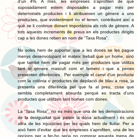
d'un 4%. A més, les empreses s'aprofiten de què
suposadament estem disposades a pagar més per
determinats productes i li atribueixen un gènere a uns
productes, que evidentment no el tenen, contribuint així a
què se li continue donant importància als rols de gènere. A
tots aquests increments de preus en els productes dirigits
cap a les dones reben en nom de “Taxa Rosa”.
No soles hem de suportar que a les dones se les pague
menys desenvolupant el mateix treball que un home, sinó
que també hem de pagar més per productes que utilitza
tant el gènere masculí com el femení i que a penes
presenten diferències . Per exemple el canvi d'un producte
com la colònia o productes de depilació de blau a rosa, ja
presenta una diferència pel que fa al preu, cosa que
sembla completament absurda perquè es tracta d'uns
productes que utilitzen tant homes com dones.
La “Tasa Rosa”, no és més que una de les demostracions
de la desigualtat que pateix la dóna actualment i és una
altra de les injustícies per les quals hem de lluitar. Per a
això hem d'evitar que les empreses s'aprofiten, una de les
opcions per a fer-ho seria no comprar aquesta mena de