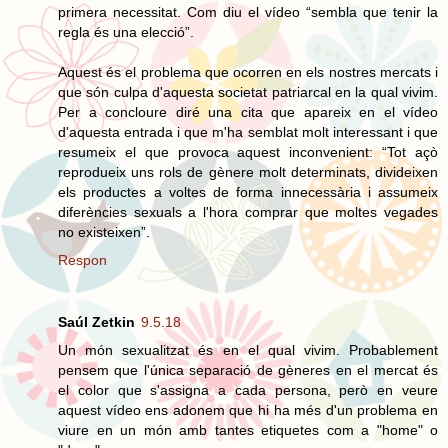
primera necessitat. Com diu el vídeo “sembla que tenir la
regla és una elecció”.
Aquest és el problema que ocorren en els nostres mercats i
que són culpa d'aquesta societat patriarcal en la qual vivim.
Per a concloure diré una cita que apareix en el vídeo
d'aquesta entrada i que m'ha semblat molt interessant i que
resumeix el que provoca aquest inconvenient: “Tot açò
reprodueix uns rols de gènere molt determinats, divideixen
els productes a voltes de forma innecessària i assumeix
diferències sexuals a l'hora comprar que moltes vegades
no existeixen”.
Respon
Saúl Zetkin
9.5.18
Un món sexualitzat és en el qual vivim. Probablement
pensem que l'única separació de gèneres en el mercat és
el color que s'assigna a cada persona, però en veure
aquest vídeo ens adonem que hi ha més d'un problema en
viure en un món amb tantes etiquetes com a "home" o