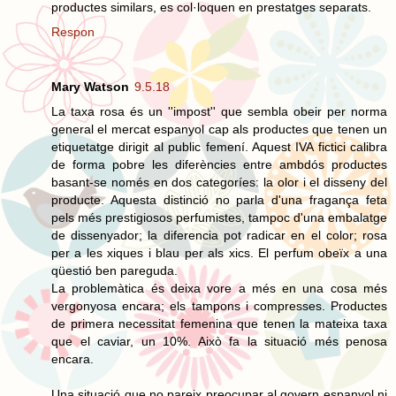
productes similars, es col·loquen en prestatges separats.
Respon
Mary Watson
9.5.18
La taxa rosa és un ''impost'' que sembla obeir per norma
general el mercat espanyol cap als productes que tenen un
etiquetatge dirigit al public femení. Aquest IVA fictici calibra
de forma pobre les diferències entre ambdós productes
basant-se només en dos categoríes: la olor i el disseny del
producte. Aquesta distinció no parla d'una fragança feta
pels més prestigiosos perfumistes, tampoc d'una embalatge
de dissenyador; la diferencia pot radicar en el color; rosa
per a les xiques i blau per als xics. El perfum obeïx a una
qüestió ben pareguda.
La problemàtica és deixa vore a més en una cosa més
vergonyosa encara; els tampons i compresses. Productes
de primera necessitat femenina que tenen la mateixa taxa
que el caviar, un 10%. Això fa la situació més penosa
encara.
Una situació que no pareix preocupar al govern espanyol ni