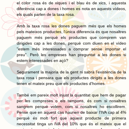
el color rosa és de xiques i el blau és de xics, i aquesta
diferència cap a dones i homes es nota en aquests vídeos,
els quals parlen de la taxa rosa.
Amb la taxa rosa les dones paguem més que els homes
pels mateixos productes, l'única diferencia és que nosaltres
paguem més perquè els productes que comprem van
dirigides cap a les dones, perquè com diuen en el vídeo
"estem més interessades a comprar sense importar el
preu". Però les empreses han preguntat a les dones si
estem interessades en açò?
Segurament la majoria de la gent ni sabrà l'existència de la
taxa rosa i pensara que els productes dirigits a les dones
tenen el mateix preu que els productes d'homes.
També em pareix molt injust la quantitat que hem de pagar
per les compreses o els tampons, és com si nosaltres
sangrem perquè volem, com si nosaltres ho escollirem.
Pense que en aquest cas haurien de baixar l'IVA cap al 4%
perquè és molt fort que aquest producte de primera
necessitat tinga un IVA del 10% que és el mateix que el