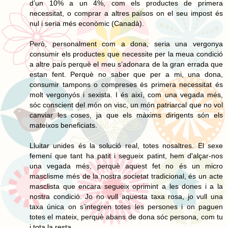
d’un 10% a un 4%, com els productes de primera
necessitat, o comprar a altres països on el seu impost és
nul i seria més econòmic (Canadà).
Però, personalment com a dona, seria una vergonya
consumir els productes que necessite per la meua condició
a altre país perquè el meu s’adonara de la gran errada que
estan fent. Perquè no saber que per a mi, una dona,
consumir tampons o compreses és primera necessitat és
molt vergonyós i sexista. I és així, com una vegada més,
sóc conscient del món on visc, un món patriarcal que no vol
canviar les coses, ja que els màxims dirigents són els
mateixos beneficiats.
Lluitar unides és la solució real, totes nosaltres. El sexe
femení que tant ha patit i segueix patint, hem d'alçar-nos
una vegada més, perquè aquest fet no és un micro
masclisme més de la nostra societat tradicional, és un acte
masclista que encara segueix oprimint a les dones i a la
nostra condició. Jo no vull aquesta taxa rosa, jo vull una
taxa única on s’integren totes les persones i on paguen
totes el mateix, perquè abans de dona sóc persona, com tu
i tota la resta.