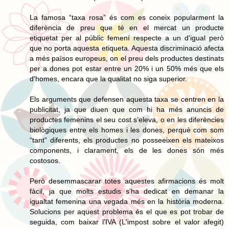
La famosa “taxa rosa” és com es coneix popularment la
diferència de preu que té en el mercat un producte
etiquetat per al públic femení respecte a un d'igual però
que no porta aquesta etiqueta. Aquesta discriminació afecta
a més països europeus, on el preu dels productes destinats
per a dones pot estar entre un 20% i un 50% més que els
d'homes, encara que la qualitat no siga superior.
Els arguments que defensen aquesta taxa se centren en la
publicitat, ja que diuen que com hi ha més anuncis de
productes femenins el seu cost s’eleva, o en les diferències
biològiques entre els homes i les dones, perquè com som
“tant” diferents, els productes no posseeixen els mateixos
components, i clarament, els de les dones són més
costosos.
Però desemmascarar totes aquestes afirmacions és molt
fàcil, ja que molts estudis s’ha dedicat en demanar la
igualtat femenina una vegada més en la història moderna.
Solucions per aquest problema és el que es pot trobar de
seguida, com baixar l’IVA (L'impost sobre el valor afegit)