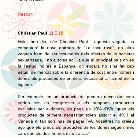
Respon
Christian Paul
11.5.18
Hola, bon dia, sóc Christian Paul i aquesta vegada us
comentaré la nova entrada de “La taxa rosa”, on altra
vegada hem de ser testimonis dels efectes de la societat
sexualitzada, i no a soles ací, ja que el principal país on es
fa l’estudi no és a Espanya, on encara no s’ha fet cap
estudi de mercat sobre la diferència de cost entre homes i
dones als productes de primera necessitat a l’àmbit de la
higiene.
Per exemple, en un producte de primera necessitat com
poden ser les compreses o els tampons (productes
exclusius per a dones), es paga un 10% d’IVA, quan els
productes de primera necessitat solen assolir el 4% i al
Canadà ni tan sols has de pagar IVA. Vosaltres no creieu
açò que els preus als productes de les dones siguen més
cars que els dels homes és un atrac?