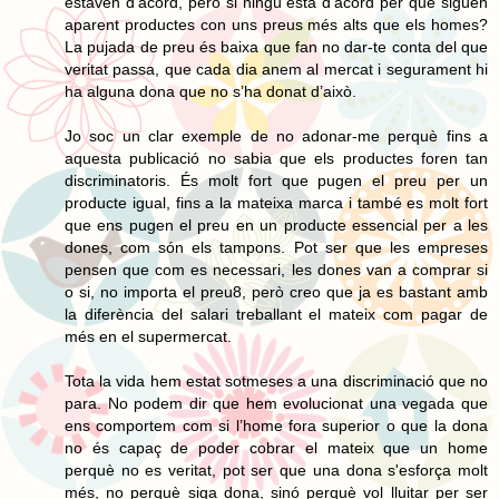
estaven d’acord, però si ningú està d’acord per què siguen
aparent productes con uns preus més alts que els homes?
La pujada de preu és baixa que fan no dar-te conta del que
veritat passa, que cada dia anem al mercat i segurament hi
ha alguna dona que no s’ha donat d’això.
Jo soc un clar exemple de no adonar-me perquè fins a
aquesta publicació no sabia que els productes foren tan
discriminatoris. És molt fort que pugen el preu per un
producte igual, fins a la mateixa marca i també es molt fort
que ens pugen el preu en un producte essencial per a les
dones, com són els tampons. Pot ser que les empreses
pensen que com es necessari, les dones van a comprar si
o si, no importa el preu8, però creo que ja es bastant amb
la diferència del salari treballant el mateix com pagar de
més en el supermercat.
Tota la vida hem estat sotmeses a una discriminació que no
para. No podem dir que hem evolucionat una vegada que
ens comportem com si l’home fora superior o que la dona
no és capaç de poder cobrar el mateix que un home
perquè no es veritat, pot ser que una dona s'esforça molt
més, no perquè siga dona, sinó perquè vol lluitar per ser