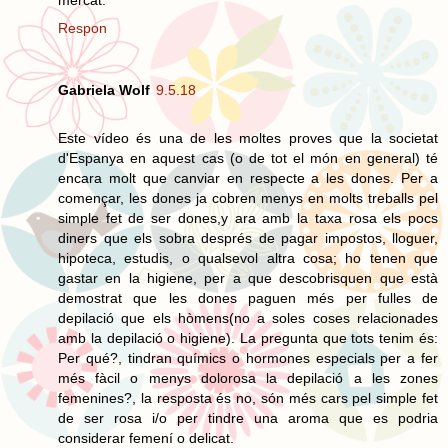
Respon
Gabriela Wolf
9.5.18
Este vídeo és una de les moltes proves que la societat
d'Espanya en aquest cas (o de tot el món en general) té
encara molt que canviar en respecte a les dones. Per a
començar, les dones ja cobren menys en molts treballs pel
simple fet de ser dones,y ara amb la taxa rosa els pocs
diners que els sobra després de pagar impostos, lloguer,
hipoteca, estudis, o qualsevol altra cosa; ho tenen que
gastar en la higiene, per a que descobrisquen que està
demostrat que les dones paguen més per fulles de
depilació que els hòmens(no a soles coses relacionades
amb la depilació o higiene). La pregunta que tots tenim és:
Per qué?, tindran químics o hormones especials per a fer
més fàcil o menys dolorosa la depilació a les zones
femenines?, la resposta és no, són més cars pel simple fet
de ser rosa i/o per tindre una aroma que es podria
considerar femení o delicat.