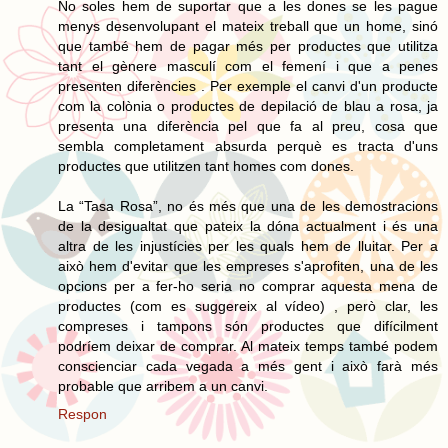
No soles hem de suportar que a les dones se les pague
menys desenvolupant el mateix treball que un home, sinó
que també hem de pagar més per productes que utilitza
tant el gènere masculí com el femení i que a penes
presenten diferències . Per exemple el canvi d'un producte
com la colònia o productes de depilació de blau a rosa, ja
presenta una diferència pel que fa al preu, cosa que
sembla completament absurda perquè es tracta d'uns
productes que utilitzen tant homes com dones.
La “Tasa Rosa”, no és més que una de les demostracions
de la desigualtat que pateix la dóna actualment i és una
altra de les injustícies per les quals hem de lluitar. Per a
això hem d'evitar que les empreses s'aprofiten, una de les
opcions per a fer-ho seria no comprar aquesta mena de
productes (com es suggereix al vídeo) , però clar, les
compreses i tampons són productes que difícilment
podríem deixar de comprar. Al mateix temps també podem
conscienciar cada vegada a més gent i això farà més
probable que arribem a un canvi.
Respon