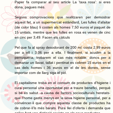
Paper fa comparar al seu article La 'taxa rosa': si eres
dona, pagues més.
Segons comprovacions que realitzaren per demostrar
aquest fet, a un supermercat estàndard, Les fulles d'afaitar
(de color blau) li costen als homes 7,50 euros el paquet de
15 unitats, mentre que les fulles en rosa es venen de cinc
en cinc per 3,49. Facen els càlculs
Pel que fa al spray desodorant de 200 ml. costa 2,99 euros
per a ell i 3,06 per a ella. I finalment, si acudim a la
perruqueria, trobarem el cas més notable, doncs per a
demanar un llavat, tallat i pentinat es cobren 15 euros en el
cas dels homes i 36 euros en el de les dones, sense
importar com de llarg siga el pèl.
El capitalisme troba en el consum de productes d'higiene i
cura personal una oportunitat per a traure benefici, perquè
si bé és sabut -a causa de factors socioculturals heretats-
que l'home gasta menys en la seua higiene personal, per a
convéncer-li que compre aquesta classe de productes ha
de cobrar-li'ls més barats. Pura llei d'oferta i demanda que
aplica fent una distinció sexista en els seus productes.