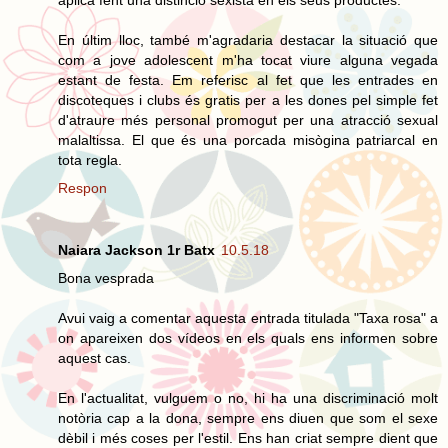
En últim lloc, també m'agradaria destacar la situació que
com a jove adolescent m'ha tocat viure alguna vegada
estant de festa. Em referisc al fet que les entrades en
discoteques i clubs és gratis per a les dones pel simple fet
d'atraure més personal promogut per una atracció sexual
malaltissa. El que és una porcada misògina patriarcal en
tota regla.
Respon
Naiara Jackson 1r Batx
10.5.18
Bona vesprada
Avui vaig a comentar aquesta entrada titulada "Taxa rosa" a
on apareixen dos vídeos en els quals ens informen sobre
aquest cas.
En l'actualitat, vulguem o no, hi ha una discriminació molt
notòria cap a la dona, sempre ens diuen que som el sexe
dèbil i més coses per l'estil. Ens han criat sempre dient que