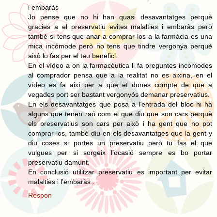
i embaràs
Jo pense que no hi han quasi desavantatges perquè
gracies a el preservatiu evites malalties i embaràs però
també si tens que anar a comprar-los a la farmàcia es una
mica incòmode però no tens que tindre vergonya perquè
això lo fas per el teu benefici.
En el vídeo a on la farmacèutica li fa preguntes incomodes
al comprador pensa que a la realitat no es aixina, en el
vídeo es fa així per a que et dones compte de que a
vegades port ser bastant vergonyós demanar preservatius.
En els desavantatges que posa a l’entrada del bloc hi ha
alguns que tenen raó com el que diu que son cars perquè
els preservatius son cars per això i ha gent que no pot
comprar-los, també diu en els desavantatges que la gent y
diu coses si portes un preservatiu però tu fas el que
vulgues per si sorgeix l’ocasió sempre es bo portar
preservatiu damunt.
En conclusió utilitzar preservatiu es important per evitar
malalties i l’embaràs .
Respon