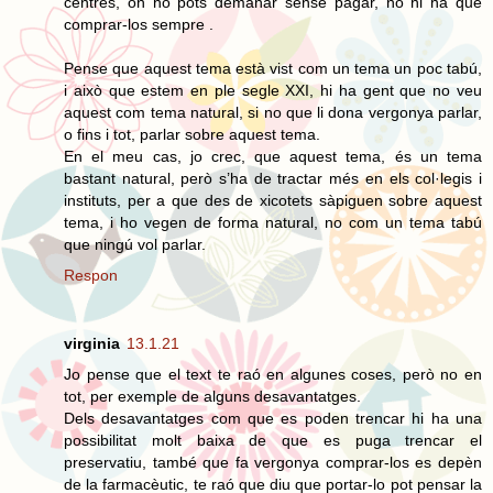
centres, on ho pots demanar sense pagar, no hi ha que
comprar-los sempre .
Pense que aquest tema està vist com un tema un poc tabú,
i això que estem en ple segle XXI, hi ha gent que no veu
aquest com tema natural, si no que li dona vergonya parlar,
o fins i tot, parlar sobre aquest tema.
En el meu cas, jo crec, que aquest tema, és un tema
bastant natural, però s’ha de tractar més en els col·legis i
instituts, per a que des de xicotets sàpiguen sobre aquest
tema, i ho vegen de forma natural, no com un tema tabú
que ningú vol parlar.
Respon
virginia
13.1.21
Jo pense que el text te raó en algunes coses, però no en
tot, per exemple de alguns desavantatges.
Dels desavantatges com que es poden trencar hi ha una
possibilitat molt baixa de que es puga trencar el
preservatiu, també que fa vergonya comprar-los es depèn
de la farmacèutic, te raó que diu que portar-lo pot pensar la