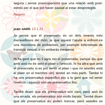
segura i sense preocupacions que una relació amb post-
estrés per el que pot haver passat al estar desprotegits.
Respon
joan smith
13.1.21
Jo pense que el preservatiu és un dels invents més
meravellosos del món, ja que aquest t’ajuda a enfront-ire
una monòtona de problemes, per exemple infermetats de
transició sexual, o un embaràs inesperat.
Hi ha gent que no li agra res el preservatiu, perquè diu que
amb això no és sent el plaer o l'erecció, hi ha altra que amb
el preservatiu si es pot sentir el plaer i que no assoles està
el plaer en el membre viril, també en més parts. També hi
ha uns preservatius específics per a la gent que vol sentir
l'erecció i aquests són els preservatius fins.
També diuen que els preservatius són cars, però això és
una errada, els preservatius són molts barats. També diuen
que els preservatius es poden trencar, però assoles es