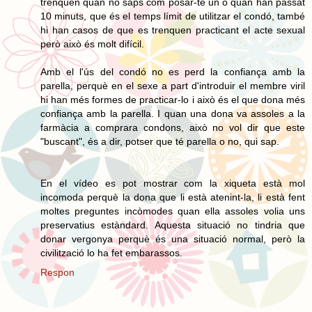
trenquen quan no saps com posar-te un o quan han passat
10 minuts, que és el temps límit de utilitzar el condó, també
hi han casos de que es trenquen practicant el acte sexual
però això és molt difícil.
Amb el l'ús del condó no es perd la confiança amb la
parella, perquè en el sexe a part d'introduir el membre viril
hi han més formes de practicar-lo i això és el que dona més
confiança amb la parella. I quan una dona va assoles a la
farmàcia a comprara condons, això no vol dir que este
"buscant", és a dir, potser que té parella o no, qui sap.
En el vídeo es pot mostrar com la xiqueta està mol
incomoda perquè la dona que li està atenint-la, li està fent
moltes preguntes incòmodes quan ella assoles volia uns
preservatius estàndard. Aquesta situació no tindria que
donar vergonya perquè és una situació normal, però la
civilització lo ha fet embarassos.
Respon