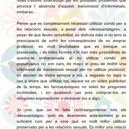
nivell d’estrés innecessari per els possibles problemes que
provoca l’ absència d’aquest: transmissió d'infermetats,
embaràs...
Pense que es completament necessari utilitzar condó per a
les relacions sexuals, a pesar dels «desavantatges»: a
pesar de que lleven sensibilitat, es disfruta més si no tens la
preocupació de sofrir les conseqüències de no emprar
protecció; es molt improbable que es trenque un
preservatiu, i de totes formes n’hi han més possibilitats de
quedar-te embarassada al no utilitzar condó; els
preservatius no son cars, és major el preu de tindre una
infermetat de transmissió sexual per no utilitzar protecció;
es deurien de tindre sempre a mà, a vegades no saps si
vas a tindre que utilitzar-los; aquest es un vídeo publicitari
de fa temps, les farmacèutiques no solen fer preguntes
incòmodes, i en qualsevol cas pots comprar-los en
màquines expenedores o demanar-los a algú.
Jo crec que no fa falta contraargumentar tots els
desavantatges, amb els desmentits anteriorment ja es
suficient com per a vore que es molt millor utilitzar
preservatiu per a les relacions sexuals. Es millor una relació