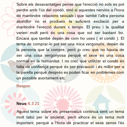
Sobre els desavantatges pense que l'erecció no sols es pot
perdre amb l'ús del condó, sinó si aquestes nerviós a l'hora
de mantindre relacions sexuals i que també l'altra persona
alomillor no et produeix la suficient excitació per a
mantindre l'erecció durant x temps. El preu i la qualitat
varien molt però és una cosa que sol ser bastant bo.
Encara que també depén de com ho uses ( el condó ). El
tema de comprar-lo pot ser una mica vergonyós, depén de
la persona que la compre, però jo crec que no hauria de
ser una cosa vergonyosa perquè el sexe és una cosa
normal en la humanitat. I no crec que utilitzar el condó és
falta de confiança perquè és per precaució i és millor per a
la parella perquè després es poden ficar en problemes com
un possible avortament etc.
Respon
Neus
6.3.21
Aquest tema sobre els preservatius continua sent un tema
molt tabú per la societat, però alhora és un tema molt
important, perquè a l'hora de practicar el sexe sense l'és