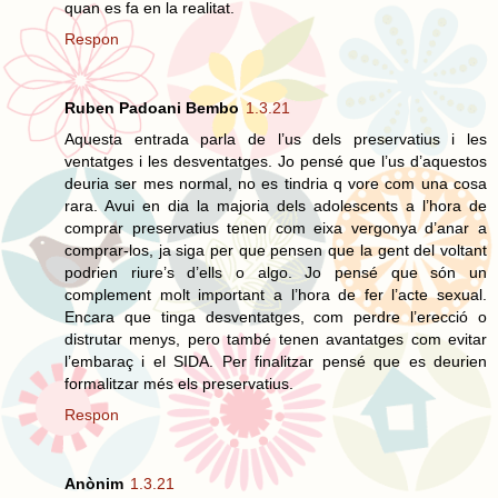
quan es fa en la realitat.
Respon
Ruben Padoani Bembo
1.3.21
Aquesta entrada parla de l’us dels preservatius i les
ventatges i les desventatges. Jo pensé que l’us d’aquestos
deuria ser mes normal, no es tindria q vore com una cosa
rara. Avui en dia la majoria dels adolescents a l’hora de
comprar preservatius tenen com eixa vergonya d’anar a
comprar-los, ja siga per que pensen que la gent del voltant
podrien riure’s d’ells o algo. Jo pensé que són un
complement molt important a l’hora de fer l’acte sexual.
Encara que tinga desventatges, com perdre l’erecció o
distrutar menys, pero també tenen avantatges com evitar
l’embaraç i el SIDA. Per finalitzar pensé que es deurien
formalitzar més els preservatius.
Respon
Anònim
1.3.21