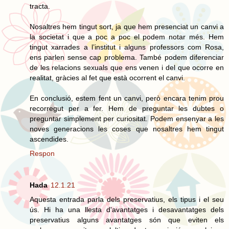
tracta.
Nosaltres hem tingut sort, ja que hem presenciat un canvi a
la societat i que a poc a poc el podem notar més. Hem
tingut xarrades a l’institut i alguns professors com Rosa,
ens parlen sense cap problema. També podem diferenciar
de les relacions sexuals que ens venen i del que ocorre en
realitat, gràcies al fet que està ocorrent el canvi.
En conclusió, estem fent un canvi, però encara tenim prou
recorregut per a fer. Hem de preguntar les dubtes o
preguntar simplement per curiositat. Podem ensenyar a les
noves generacions les coses que nosaltres hem tingut
ascendides.
Respon
Hada
12.1.21
Aquesta entrada parla dels preservatius, els tipus i el seu
ús. Hi ha una llesta d'avantatges i desavantatges dels
preservatius alguns avantatges són que eviten els