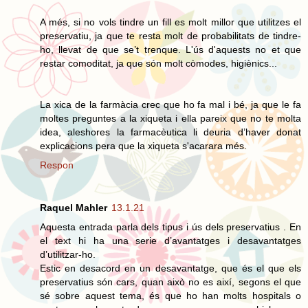
A més, si no vols tindre un fill es molt millor que utilitzes el
preservatiu, ja que te resta molt de probabilitats de tindre-
ho, llevat de que se’t trenque. L'ús d'aquests no et que
restar comoditat, ja que són molt còmodes, higiènics...
La xica de la farmàcia crec que ho fa mal i bé, ja que le fa
moltes preguntes a la xiqueta i ella pareix que no te molta
idea, aleshores la farmacèutica li deuria d’haver donat
explicacions pera que la xiqueta s'acarara més.
Respon
Raquel Mahler
13.1.21
Aquesta entrada parla dels tipus i ús dels preservatius . En
el text hi ha una serie d’avantatges i desavantatges
d’utilitzar-ho.
Estic en desacord en un desavantatge, que és el que els
preservatius són cars, quan això no es així, segons el que
sé sobre aquest tema, és que ho han molts hospitals o