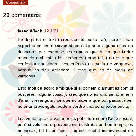
Comparteix
23 comentaris:
Isaac Wieck
12.1.21
He llegit tot el text i crec que té molta raó, però hi han
aspectes en les desavantatges estic amb alguna cosa en
desacord, per exemple, es suposa que hi ha que tindre
respecte amb totes les persones i amb tot, i no crec que
confessar que tindre inexperiència es motiu de vergonya,
perquè es deu aprendre, i crec que no es motiu de
vergonya.
Estic molt de acord amb que si el portem d’amunt es com si
buscarem alguna cosa, jo crec que no es així, sempre hem
d’anar prevenguts , perquè no sabem que pot passar, i per
no anar prevenguts, podem perdre una bona experiència.
I es veritat que de vegades es pot interrompre l’acte sexual,
però si vols tindre prevencions i disfrutar un bon temps, es
necessari, tot te un cost, i aquest xicotet inconvenient de