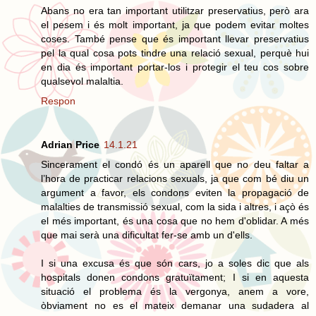
Abans no era tan important utilitzar preservatius, però ara
el pesem i és molt important, ja que podem evitar moltes
coses. També pense que és important llevar preservatius
pel la qual cosa pots tindre una relació sexual, perquè hui
en dia és important portar-los i protegir el teu cos sobre
qualsevol malaltia.
Respon
Adrian Price
14.1.21
Sincerament el condó és un aparell que no deu faltar a
l’hora de practicar relacions sexuals, ja que com bé diu un
argument a favor, els condons eviten la propagació de
malalties de transmissió sexual, com la sida i altres, i açò és
el més important, és una cosa que no hem d'oblidar. A més
que mai serà una dificultat fer-se amb un d'ells.
I si una excusa és que són cars, jo a soles dic que als
hospitals donen condons gratuïtament; I si en aquesta
situació el problema és la vergonya, anem a vore,
òbviament no es el mateix demanar una sudadera al