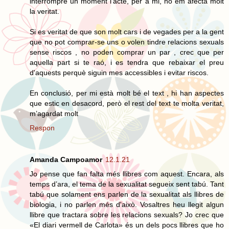
interrompre un moment l’acte, per a mi, no em afecta molt
la veritat.
Si es veritat de que son molt cars i de vegades per a la gent
que no pot comprar-se uns o volen tindre relacions sexuals
sense riscos , no poden comprar un par , crec que per
aquella part si te raó, i es tendra que rebaixar el preu
d'aquests perquè siguin mes accessibles i evitar riscos.
En conclusió, per mi està molt bé el text , hi han aspectes
que estic en desacord, però el rest del text te molta veritat,
m’agardat molt
Respon
Amanda Campoamor
12.1.21
Jo pense que fan falta més llibres com aquest. Encara, als
temps d’ara, el tema de la sexualitat segueix sent tabú. Tant
tabú que solament ens parlen de la sexualitat als llibres de
biologia, i no parlen més d'això. Vosaltres heu llegit algun
llibre que tractara sobre les relacions sexuals? Jo crec que
«El diari vermell de Carlota» és un dels pocs llibres que ho