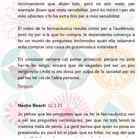
inconvenients que diuen tots, però no són reals, per
exemple diuen que resta sensibilitat, però és mínim i per als
més sibarites n'hi ha extra fins per a més sensibilitat.
El vídeo de la farmacèutica resulta còmic per a l'audiència,
però no per a la que ho compra, la dependenta comença a
fer un muntó de preguntes incòmodes quan ella solament
volia comprar una caixa de preservatius estàndard.
En conclusió sempre cal portar protecció perquè no pots
fiar-te de ningú, encara que de vegades pot ser un poc
vergonyós i més si ets dona per culpa de la societat per es
pel teu bé i el de l'altra persona.
Respon
Nacho Beach
12.1.21
Jo pense que les preguntes que va fer la farmacèutica van
a ser les preguntes necessàries, per que no tots tenim la
mateixa mida de penis. La gent pensa que quan es posa un
preservatiu es perd tot el plaer que es follar, no sap del que