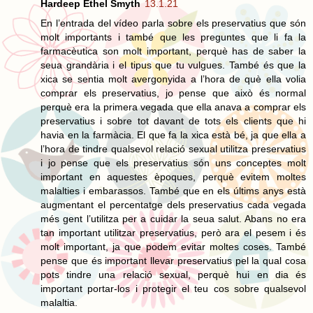
Hardeep Ethel Smyth
13.1.21
En l’entrada del vídeo parla sobre els preservatius que són
molt importants i també que les preguntes que li fa la
farmacèutica son molt important, perquè has de saber la
seua grandària i el tipus que tu vulgues. També és que la
xica se sentia molt avergonyida a l’hora de què ella volia
comprar els preservatius, jo pense que això és normal
perquè era la primera vegada que ella anava a comprar els
preservatius i sobre tot davant de tots els clients que hi
havia en la farmàcia. El que fa la xica està bé, ja que ella a
l’hora de tindre qualsevol relació sexual utilitza preservatius
i jo pense que els preservatius són uns conceptes molt
important en aquestes èpoques, perquè evitem moltes
malalties i embarassos. També que en els últims anys està
augmentant el percentatge dels preservatius cada vegada
més gent l’utilitza per a cuidar la seua salut. Abans no era
tan important utilitzar preservatius, però ara el pesem i és
molt important, ja que podem evitar moltes coses. També
pense que és important llevar preservatius pel la qual cosa
pots tindre una relació sexual, perquè hui en dia és
important portar-los i protegir el teu cos sobre qualsevol
malaltia.