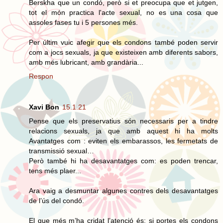
Berskha que un condó, però si et preocupa que et jutgen,
tot el món practica l'acte sexual, no es una cosa que
assoles fases tu i 5 persones més.
Per últim vuic afegir que els condons també poden servir
com a jocs sexuals, ja que existeixen amb diferents sabors,
amb més lubricant, amb grandària...
Respon
Xavi Bon
15.1.21
Pense que els preservatius són necessaris per a tindre
relacions sexuals, ja que amb aquest hi ha molts
Avantatges com : eviten els embarassos, les fermetats de
transmissió sexual…
Però també hi ha desavantatges com: es poden trencar,
tens més plaer...
Ara vaig a desmuntar algunes contres dels desavantatges
de l’ús del condó.
El que més m’ha cridat l’atenció és: si portes els condons