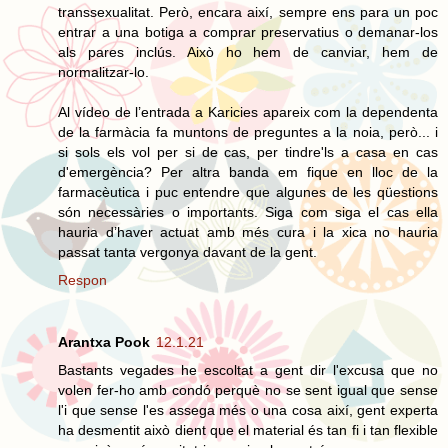
transsexualitat. Però, encara així, sempre ens para un poc
entrar a una botiga a comprar preservatius o demanar-los
als pares inclús. Això ho hem de canviar, hem de
normalitzar-lo.
Al vídeo de l’entrada a Karicies apareix com la dependenta
de la farmàcia fa muntons de preguntes a la noia, però... i
si sols els vol per si de cas, per tindre'ls a casa en cas
d'emergència? Per altra banda em fique en lloc de la
farmacèutica i puc entendre que algunes de les qüestions
són necessàries o importants. Siga com siga el cas ella
hauria d’haver actuat amb més cura i la xica no hauria
passat tanta vergonya davant de la gent.
Respon
Arantxa Pook
12.1.21
Bastants vegades he escoltat a gent dir l'excusa que no
volen fer-ho amb condó perquè no se sent igual que sense
l'i que sense l'es assega més o una cosa així, gent experta
ha desmentit això dient que el material és tan fi i tan flexible