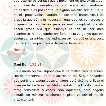
que això no és veritat i que simplement és una excusa per
a no haver de posar-li-ho , i això pot acabar en un embaràs
no desitjat o es pot contraure alguna malaltia sexual .Per a
mi els preservatius haurien de ser més barats fins i tot
gratis ja que són d'ús necessari igual que les compreses o
bolquers per als bebés però és molt complicat que els
posen gratis així que almenys haurien de ser més
econòmics. Al meu també em faria molta vergonya que em
vegen comprant-los i no tindria ser així perquè és una cosa
natural i no tampoc hauria de ser un tema tabú
Respon
Dani Bon
13.1.21
En la meua opinió i supose que la de moltes més persones,
l'ús del preservatiu no te quasi res de roí. Si que es veritat
que pot tindre alguns desavantatges però això no et lleva el
plaer de fer l’acte sexual. Molta gent diu que l'ús d’aquest et
resta sensibilitat o coses com aquestes, però segons
estudis es mínima, aleshores el plaer va ser el mateix
pràcticament.