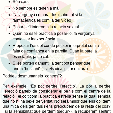
Són cars.
No sempre es tenen a mà.
Fa vergonya comprar-los (sobretot si la
farmacèutica és com la del vídeo).
Posar-se’l interromp la relació sexual.
Quan no es té pràctica a posar-lo, fa vergonya
confessar inexperiència.
Proposar l’ús del condó pot ser interpretat com a
falta de confiança en la parella. Quan la parella
és estable, ja no cal.
Si es porten damunt, la gent pot pensar que
anem “buscant” (i si ets xica, pitjor encara).
Podríeu desmuntar els “contres”?
Per exemple: “Es pot perdre l’erecció”. La por a perdre
l’erecció parteix de considerar el penis com el centre de la
relació i el coit com la pràctica estrella sense la qual sembla
que no hi ha sexe de veritat. No serà millor que ens oblidem
una mica dels genitals i ens preocupem de la resta del cos?
I si la sensibilitat que perdem (segur?), la recuperem sentint