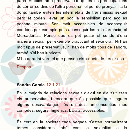
parla. Si folles amb preservatiu te quites les preocupacions
de córrer-se dins de l’altra persona i el por de prenyar-li a la
dona, també eviten les infermetats de transmissió sexual
però et poden llevar un poc la sensibilitat però açò es
pecatta minuta. Son molt accessibles de aconseguir
condons per exemple pots aconseguir-los a la farmàcia, al
Mercadona... Pense que es pot posar el condó d’una
manera sexual, per exemple practicant el sexe oral. Ni han
molt tipus de preservatius, ni han de molts tipus de sabors,
també n’hi han lubricats...
M’ha agradat vore el que pensen els xiquets de tercer eso.
Respon
Sandra Garcia
12.1.21
En la majoria de relacions sexuals d’avui en dia s’utilitzen
els preservatius; i encara que és possible que tinguen
alguns desavantatges, és un dels anticonceptius més
còmodes, segurs, higiènics, barats, accessibles...
És cert en la societat cada vegada s'estan normalitzant
temes considerats tabú com la sexualitat o la