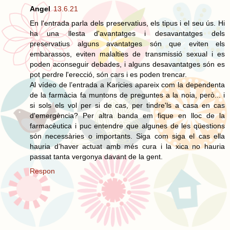
Angel
13.6.21
En l'entrada parla dels preservatius, els tipus i el seu ús. Hi
ha una llesta d'avantatges i desavantatges dels
preservatius alguns avantatges són que eviten els
embarassos, eviten malalties de transmissió sexual i es
poden aconseguir debades, i alguns desavantatges són es
pot perdre l'erecció, són cars i es poden trencar.
Al vídeo de l’entrada a Karicies apareix com la dependenta
de la farmàcia fa muntons de preguntes a la noia, però... i
si sols els vol per si de cas, per tindre'ls a casa en cas
d'emergència? Per altra banda em fique en lloc de la
farmacèutica i puc entendre que algunes de les qüestions
són necessàries o importants. Siga com siga el cas ella
hauria d’haver actuat amb més cura i la xica no hauria
passat tanta vergonya davant de la gent.
Respon