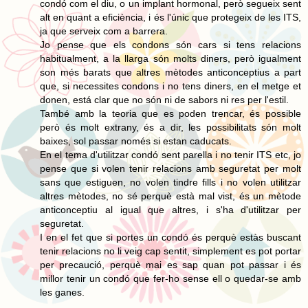
condó com el diu, o un implant hormonal, però segueix sent
alt en quant a eficiència, i és l'únic que protegeix de les ITS,
ja que serveix com a barrera.
Jo pense que els condons són cars si tens relacions
habitualment, a la llarga són molts diners, però igualment
son més barats que altres mètodes anticonceptius a part
que, si necessites condons i no tens diners, en el metge et
donen, está clar que no són ni de sabors ni res per l'estil.
També amb la teoria que es poden trencar, és possible
però és molt extrany, és a dir, les possibilitats són molt
baixes, sol passar només si estan caducats.
En el tema d'utilitzar condó sent parella i no tenir ITS etc, jo
pense que si volen tenir relacions amb seguretat per molt
sans que estiguen, no volen tindre fills i no volen utilitzar
altres mètodes, no sé perquè està mal vist, és un mètode
anticonceptiu al igual que altres, i s'ha d'utilitzar per
seguretat.
I en el fet que si portes un condó és perquè estàs buscant
tenir relacions no li veig cap sentit, simplement es pot portar
per precaució, perquè mai es sap quan pot passar i és
millor tenir un condó que fer-ho sense ell o quedar-se amb
les ganes.