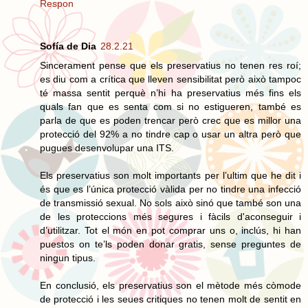
Respon
Sofía de Dia
28.2.21
Sincerament pense que els preservatius no tenen res roí;
es diu com a crítica que lleven sensibilitat però això tampoc
té massa sentit perquè n’hi ha preservatius més fins els
quals fan que es senta com si no estigueren, també es
parla de que es poden trencar però crec que es millor una
protecció del 92% a no tindre cap o usar un altra però que
pugues desenvolupar una ITS.
Els preservatius son molt importants per l’ultim que he dit i
és que es l’única protecció vàlida per no tindre una infecció
de transmissió sexual. No sols això sinó que també son una
de les proteccions més segures i fàcils d'aconseguir i
d’utilitzar. Tot el món en pot comprar uns o, inclús, hi han
puestos on te’ls poden donar gratis, sense preguntes de
ningun tipus.
En conclusió, els preservatius son el mètode més còmode
de protecció i les seues critiques no tenen molt de sentit en