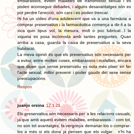
embarassos, eviten malalties de transmissió sexual i es
poden aconseguir debades, i alguns desavantatges són es
pot perdre l'erecció, són cars i es poden trencar.
Hi ha un vídeo d'una adolescent que va a una farmàcia a
comprar preservatius i la farmacèutica comença a dir-li a la
xica quin tipus vol, la mesura, molt o poc lubricat...I la
xiqueta es posa incòmoda amb tantes preguntes. Quan
arriba a casa, guarda la caixa de preservatius a la seva
habitació.
La meva opinió és que els preservatius són necessaris per
a evitar, entre moltes coses, embarassos i malalties, encara
que diuen que sense preservatiu es nota més plaer en fer
l'acte sexual, millor prevenir i poder gaudir del sexe sense
preocupacions.
Respon
juanjo orsina
12.1.21
Els preservatius són necessaris per a les relacions casuals,
ja que amb aquest evitem malalties, embarassos... com tot,
no son tot avantatges, fa vergonya demanar-los o comprar-
los a més si ets dona ja pensen que ets vulgar... n'hi ha