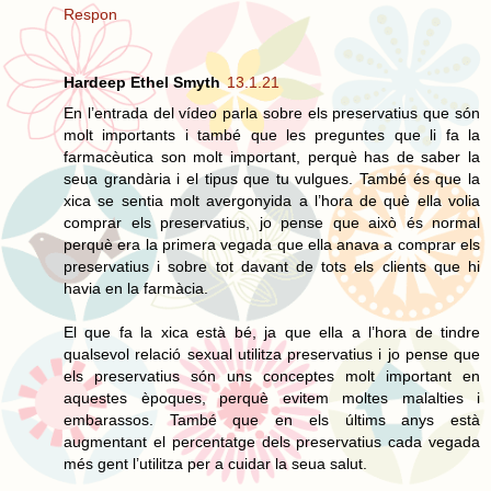
Respon
Hardeep Ethel Smyth
13.1.21
En l’entrada del vídeo parla sobre els preservatius que són
molt importants i també que les preguntes que li fa la
farmacèutica son molt important, perquè has de saber la
seua grandària i el tipus que tu vulgues. També és que la
xica se sentia molt avergonyida a l’hora de què ella volia
comprar els preservatius, jo pense que això és normal
perquè era la primera vegada que ella anava a comprar els
preservatius i sobre tot davant de tots els clients que hi
havia en la farmàcia.
El que fa la xica està bé, ja que ella a l’hora de tindre
qualsevol relació sexual utilitza preservatius i jo pense que
els preservatius són uns conceptes molt important en
aquestes èpoques, perquè evitem moltes malalties i
embarassos. També que en els últims anys està
augmentant el percentatge dels preservatius cada vegada
més gent l’utilitza per a cuidar la seua salut.