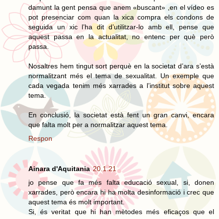
damunt la gent pensa que anem «buscant» ,en el vídeo es
pot presenciar com quan la xica compra els condons de
seguida un xic l’ha dit d’utilitzar-lo amb ell, pense que
aquest passa en la actualitat, no entenc per què però
passa.
Nosaltres hem tingut sort perquè en la societat d’ara s’està
normalitzant més el tema de sexualitat. Un exemple que
cada vegada tenim més xarrades a l’institut sobre aquest
tema.
En conclusió, la societat està fent un gran canvi, encara
que falta molt per a normalitzar aquest tema.
Respon
Ainara d'Aquitania
20.1.21
jo pense que fa més falta educació sexual, si, donen
xarrades, però encara hi ha molta desinformació i crec que
aquest tema és molt important.
Si, és veritat que hi han mètodes més eficaços que el