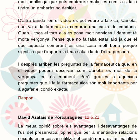
molt perillós ja que pots contraure malalties com la sida o
tindre un embaràs no desitjat.
D'altra banda, en el vídeo es pot veure a la xica, Carlota,
que va a la farmàcia a comprar una caixa de condons.
Quan li toca el torn ella es posa molt nerviosa i damunt té
molta vergonya. Pense que no fa falta estar així ja que el
que aquesta comprant és una cosa molt bona perquè
significa que t'importa la teua salut i la de l'altra persona.
I després arriben les preguntes de la farmacèutica que, en
el vídeo podem observar com Carlota es mor de la
vergonya en és moment. Però gràcies a aqueixes
preguntes que li fa la farmacèutica són molt importants per
a agafar el condó exacte.
Respon
David Azalais de Porcairagues
12.6.21
La meua opinió sobre els avantatges i desavantatges de
l’ús del preservatiu, opine que per a mantindré relacions
sexuals es necessari utilitzar el condó per a evitar malalties