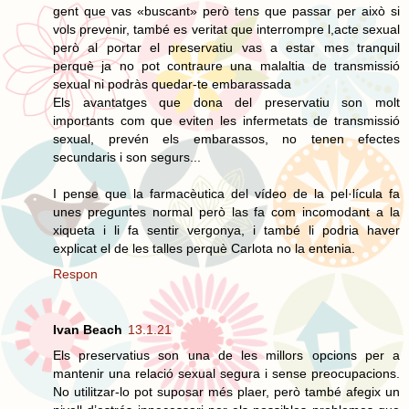
gent que vas «buscant» però tens que passar per això si
vols prevenir, també es veritat que interrompre l,acte sexual
però al portar el preservatiu vas a estar mes tranquil
perquè ja no pot contraure una malaltia de transmissió
sexual ni podràs quedar-te embarassada
Els avantatges que dona del preservatiu son molt
importants com que eviten les infermetats de transmissió
sexual, prevén els embarassos, no tenen efectes
secundaris i son segurs...
I pense que la farmacèutica del vídeo de la pel·lícula fa
unes preguntes normal però las fa com incomodant a la
xiqueta i li fa sentir vergonya, i també li podria haver
explicat el de les talles perquè Carlota no la entenia.
Respon
Ivan Beach
13.1.21
Els preservatius son una de les millors opcions per a
mantenir una relació sexual segura i sense preocupacions.
No utilitzar-lo pot suposar més plaer, però també afegix un