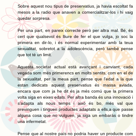
Sobre aquest nou tipus de preservatius, ja havia escoltat fa
mesos a la radio que anaven a comercialitzar-los i hi vaig
quedar sorpresa.
Per una part, en pareix correcte però per altra mal. Bé, és
cert que qualsevol és lliure de fer el que vulga, jo soc la
primera en dir-lo, i és normal experimentar amb la teua
sexualitat, sobretot a la adolescència, però també pense
que tot té un limit.
Aquesta societat actual està avançant i canviant, cada
vegada som més primerencs en molts sentits, com en el de
la sexualitat, per la meua part, pense que l'edat a la que
estan dedicats aquest preservatius és massa aviada,
encara que com ja he dit és ja més comú que la primera
volta siga en eixes edats. Per altra banda és una innovació i
s'adapta als nous temps i això és bo, més val que
previnguen i tinguen productes adaptats a ells,a que passe
alguna cosa que no vulguen, ja siga un embaràs o tindre
una infermetat.
Pense que al nostre país no podria haver un producte com