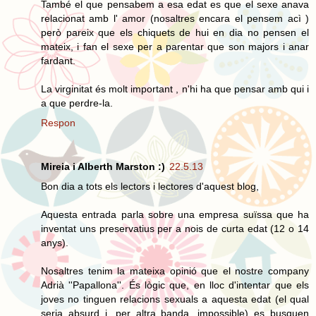
També el que pensabem a esa edat es que el sexe anava
relacionat amb l' amor (nosaltres encara el pensem acì )
però pareix que els chiquets de hui en dia no pensen el
mateix, i fan el sexe per a parentar que son majors i anar
fardant.
La virginitat és molt important , n'hi ha que pensar amb qui i
a que perdre-la.
Respon
Mireia i Alberth Marston :)
22.5.13
Bon dia a tots els lectors i lectores d'aquest blog,
Aquesta entrada parla sobre una empresa suïssa que ha
inventat uns preservatius per a nois de curta edat (12 o 14
anys).
Nosaltres tenim la mateixa opinió que el nostre company
Adrià ''Papallona''. És lògic que, en lloc d'intentar que els
joves no tinguen relacions sexuals a aquesta edat (el qual
seria absurd i, per altra banda, impossible) es busquen