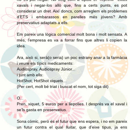
xavals i negar-los allò que, fins a certs punts, es pot
considerar un dret. Així doncs, com arreglem els problemes
d’ETS i embarassos en parelles més jóvens? Amb
preservatius adaptats a ells.
Em pareix una lògica comercial molt bona i molt sensata. A
més, l’empresa es va a forrar fins que altres li copien la
idea.
Ara, això si, serà(o seria) un poc estrany anar a la farmàcia
i veure els típics medicaments:
Audiospray, Audiospray Júnior...
i junt amb ells:
HotShot, HotShot xiquets...
(Per cert, molt bé triat i buscat el nom, tot siga dit)
O...
Pren, xiquet, 5 euros per a llepolies. I després va el xaval i
se’ls gasta en preservatius.
Sona còmic, però és el futur que ens espera, i no em pareix
un futur contra el qual lluitar, que d’eixe tipus, ja ens