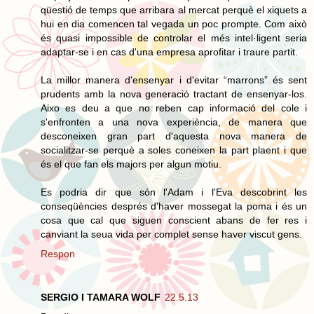
qüestió de temps que arribara al mercat perquè el xiquets a
hui en dia comencen tal vegada un poc prompte. Com això
és quasi impossible de controlar el més intel·ligent seria
adaptar-se i en cas d'una empresa aprofitar i traure partit.
La millor manera d'ensenyar i d'evitar “marrons” és sent
prudents amb la nova generació tractant de ensenyar-los.
Aixo es deu a que no reben cap informació del cole i
s'enfronten a una nova experiència, de manera que
desconeixen gran part d'aquesta nova manera de
socialitzar-se perquè a soles coneixen la part plaent i que
és el que fan els majors per algun motiu.
Es podria dir que són l'Adam i l'Eva descobrint les
conseqüències després d'haver mossegat la poma i és un
cosa que cal que siguen conscient abans de fer res i
canviant la seua vida per complet sense haver viscut gens.
Respon
SERGIO I TAMARA WOLF
22.5.13