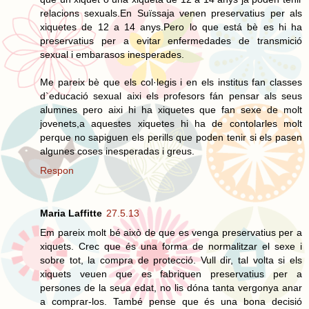
relacions sexuals.En Suïssaja venen preservatius per als
xiquetes de 12 a 14 anys.Pero lo que está bè es hi ha
preservatius per a evitar enfermedades de transmició
sexual i embarasos inesperades.
Me pareix bè que els col·legis i en els institus fan classes
d`educació sexual aixi els profesors fán pensar als seus
alumnes pero aixi hi ha xiquetes que fan sexe de molt
jovenets,a aquestes xiquetes hi ha de contolarles molt
perque no sapiguen els perills que poden tenir si els pasen
algunes coses inesperadas i greus.
Respon
Maria Laffitte
27.5.13
Em pareix molt bé això de que es venga preservatius per a
xiquets. Crec que és una forma de normalitzar el sexe i
sobre tot, la compra de protecció. Vull dir, tal volta si els
xiquets veuen que es fabriquen preservatius per a
persones de la seua edat, no lis dóna tanta vergonya anar
a comprar-los. També pense que és una bona decisió