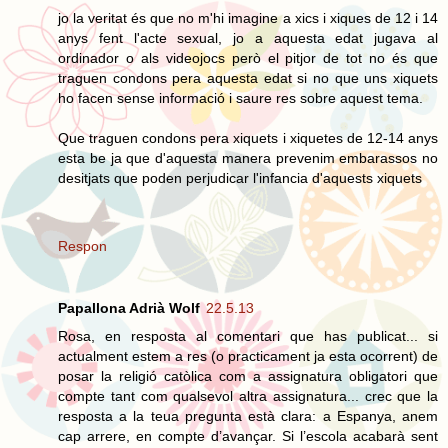
jo la veritat és que no m'hi imagine a xics i xiques de 12 i 14
anys fent l'acte sexual, jo a aquesta edat jugava al
ordinador o als videojocs però el pitjor de tot no és que
traguen condons pera aquesta edat si no que uns xiquets
ho facen sense informació i saure res sobre aquest tema.
Que traguen condons pera xiquets i xiquetes de 12-14 anys
esta be ja que d'aquesta manera prevenim embarassos no
desitjats que poden perjudicar l'infancia d'aquests xiquets
Respon
Papallona Adrià Wolf
22.5.13
Rosa, en resposta al comentari que has publicat... si
actualment estem a res (o practicament ja esta ocorrent) de
posar la religió catòlica com a assignatura obligatori que
compte tant com qualsevol altra assignatura... crec que la
resposta a la teua pregunta està clara: a Espanya, anem
cap arrere, en compte d’avançar. Si l’escola acabarà sent