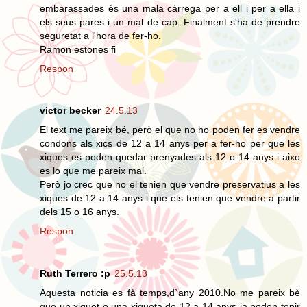
embarassades és una mala càrrega per a ell i per a ella i
els seus pares i un mal de cap. Finalment s'ha de prendre
seguretat a l'hora de fer-ho.
Ramon estones fi
Respon
victor becker
24.5.13
El text me pareix bé, però el que no ho poden fer es vendre
condons als xics de 12 a 14 anys per a fer-ho per que les
xiques es poden quedar prenyades als 12 o 14 anys i aixo
es lo que me pareix mal.
Però jo crec que no el tenien que vendre preservatius a les
xiques de 12 a 14 anys i que els tenien que vendre a partir
dels 15 o 16 anys.
Respon
Ruth Terrero :p
25.5.13
Aquesta noticia es fà temps,d`any 2010.No me pareix bè
que un xiquet o una xiqueta de 12 a 14 anys ja poden tenir