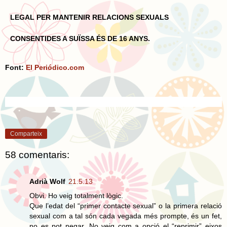
LEGAL PER MANTENIR RELACIONS SEXUALS
CONSENTIDES A SUÏSSA ÉS DE 16 ANYS.
Font:
El Periódico.com
Comparteix
58 comentaris:
Adrià Wolf
21.5.13
Obvi. Ho veig totalment lògic.
Que l’edat del “primer contacte sexual” o la primera relació
sexual com a tal són cada vegada més prompte, és un fet,
no es pot negar. No veig com a opció el “reprimir” eixos