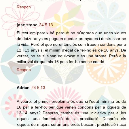
Respon
jose stone
24.5.13
El text em pareix bé perquè no m'agrada que unes xiques
de dotze anys es puguen quedar prenyades i destrossar-se
la vida. Però el que no entenc és com trauen condons per a
12 i 13 anys si el mínim d'edat de fer-ho és de 16 anys. De
veritat, no sé si s'han equivocat o és una broma. Però a la
millor vol dir que als 16 pots fer-ho sense condó.
Respon
Adrian
24.5.13
A veure, el primer problema és que si l'edat mínima és de
16 per a fer-ho, per què venen condons per a xiquets de
12-14 anys? Després, també és una iniciativa per a les
xiques, una fomentació de la prostitució. Després els
xiquets de majors seran uns eixits buscant prostitució i açò