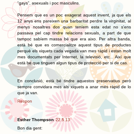
“gays”, asexuals i poc masculins.
Pensem que es un poc exagerat aquest invent, ja que els
12 anys ens pareixen una barbaritat perdre la virginitat, al
menys nosaltres dos quan teníem esta edat no s'ens
passava pel cap tindre relacions sexuals, a part de que
tampoc sabíem massa bé que era aixo. Per altra banda,
està bé que es comercialitze aquest tipus de productes
perquè els xiquets cada vegada van mes ràpid i estan molt
mes documentats per Internet, la televisió, etc... Així que
està be que tinguen algun tipus de protecció per si de cas.
En conclusió, està bé tindre aquestos preservatius però
sempre convidara mes als xiquets a anar més ràpid de lo
que ja van.
Respon
Esther Thompson
22.5.13
Bon dia gent: