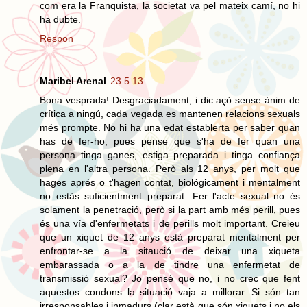
com era la Franquista, la societat va pel mateix camí, no hi
ha dubte.
Respon
Maribel Arenal
23.5.13
Bona vesprada! Desgraciadament, i dic açò sense ànim de
crítica a ningú, cada vegada es mantenen relacions sexuals
més prompte. No hi ha una edat establerta per saber quan
has de fer-ho, pues pense que s'ha de fer quan una
persona tinga ganes, estiga preparada i tinga confiança
plena en l'altra persona. Però als 12 anys, per molt que
hages aprés o t'hagen contat, biológicament i mentalment
no estàs suficientment preparat. Fer l'acte sexual no és
solament la penetració, però si la part amb més perill, pues
és una vía d'enfermetats i de perills molt important. Creieu
que un xiquet de 12 anys està preparat mentalment per
enfrontar-se a la sitaució de deixar una xiqueta
embarassada o a la de tindre una enfermetat de
transmissió sexual? Jo pensé que no, i no crec que fent
aquestos condons la situació vaja a millorar. Si són tan
irresponsables i inmadurs (clar està que són xiquets i no els