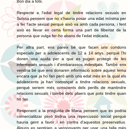
Bon dia a tots.
Respecte a l'edat legal de tindre relacions sexuals en
Suïssa pensem que no s'hauria posar una edat mínima per
a fer l'acte sexual perquè això va amb cada persona, i fent
això es llevar en certa forma una part de llibertat de la
persona que vulga fer-ho abans de l'edat indicada.
Per altra part, ens pareix bé que facen uns condons
especials per a adolescents de 12 a 14 anys, perquè l'hi
donen una ajuda per a que es pugen protegir de les
infermetats sexuals i d'embarassos indesitjats. També ens
vendria bé que ens donaren informació sobre aquest tema
encara que ja ho fan però amb una edat més en la qual els
adolescents ja han començat a tindre relacions sexuals,
perquè seriem més conscients dels perills de mantindre
relacions sexuals i també dels plaers que pots tindre quan
ho fas.
Responent a la pregunta de Maria pensem que es podria
comercialitzar però tindria una repercussió social perquè
hauria gent a favor i en contra d'aquestos preservatius.
Alguns es sentirien a vergonyants per usar una talla més