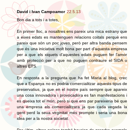
David i Ivan Campoamor
22.5.13
Bon dia a tots i a totes,
En primer lloc, a nosaltres ens pareix una mica estrany que
a eixes edats es mantenguen relacions coitals perquè ens
pareix que són un poc joves, però per altra banda pensem
que és una iniciativa molt bona per part d'aquesta empresa
per a que els xiquets d'aquestes edats puguen fer l'amor
amb protecció per a que no puguen contraure el SIDA o
altres ETS.
En resposta a la pregunta que ha fet Maria al blog, crec
que a Espanya no es podria comercialitzar aquests tipus de
preservatius, ja que en el nostre país sempre que apareix
una cosa innovadora i provocadora es fan manifestacions i
es queixa tot el món, però si que ens par pareixeria bé que
una empresa els comercialitzara ja que cada vegada la
gent perd la seua virginitat més prompte i seria una bona
idea per a la nostra societat.
Per últim, altres països també haurien de prendre exemple