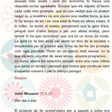
sexuals més aviats i sent tan econòmic hi haurà una
resposta social agradable. Encara que els xiquets el facen
cada volta més prompte, que és una veritat que no podem
negar-la, a nosaltres no ens pareix una realitat bona, ja que
hi ha temps de tot i en eixa edat te fixes en altres coses. A
lo millor, no tenim el mateix pensament que la gent d'ara,
perquè som d'altre temps o per uns altres motius, però
també hi ha que reconéixer que ara és un tema de moda.
La gent ho fa ben aviat per sentir-se dins de la societat o
simplement per la pressió que hi ha de fer-ho tan prompte
com siga possible. Vivim en un època molt sexual, en la
que tot està envoltat de sexe:sèries, anuncis,programes....
en canvi, abans les relacions sexuals eren una cosa íntima
que porta un temps i pensem que tindria que continuar sent
d'aquesta manera o per lo menys paregut.
Respon
John Mozzoni
22.5.13
Bon dia a tots,
El projecte de fer preservatius per a xiquets a soles era