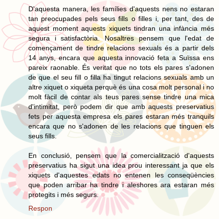
D'aquesta manera, les famílies d'aquests nens no estaran
tan preocupades pels seus fills o filles i, per tant, des de
aquest moment aquests xiquets tindran una infància més
segura i satisfactòria. Nosaltres pensem que l'edat de
començament de tindre relacions sexuals és a partir dels
14 anys, encara que aquesta innovació feta a Suïssa ens
pareix raonable. És veritat que no tots els pares s'adonen
de que el seu fill o filla ha tingut relacions sexuals amb un
altre xiquet o xiqueta perquè és una cosa molt personal i no
molt fàcil de contar als teus pares sense tindre una mica
d'intimitat, però podem dir que amb aquests preservatius
fets per aquesta empresa els pares estaran més tranquils
encara que no s'adonen de les relacions que tinguen els
seus fills.
En conclusió, pensem que la comercialització d'aquests
preservatius ha sigut una idea prou interessant ja que els
xiquets d'aquestes edats no entenen les conseqüències
que poden arribar ha tindre i aleshores ara estaran més
protegits i més segurs.
Respon