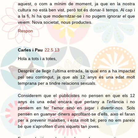
aquest, o com a mínim de moment, ja que en la nostra
cultura no està ben vist, però tot és donar-li temps. Al cap i
a la fi, hi ha que modernitzar-se i no pugem ignorar el que
veiem. Nova societat, nous productes.
Respon
Carles i Pau
22.5.13
Hola a tots i a totes,
Després de llegir l'ultima entrada, la qual ens a ha impactat
pel seu contingut, ja que als 12 anys és una edat molt
temprana per a tindre relacions sexuals.
Considerem que el publicistes no pensen en que els 12
anys és una edat encara que pertany a l'infància i no
pensem en fer l'amor sinó en jugar i divertir-nos. Sols
pensen en guanyar diners aprofitant-se d'ells, aixo el faran
per a prevenir malalties, i esta molt bé; pero no em pareix
bé que s'aprofiten d'uns xiquets tan joves.