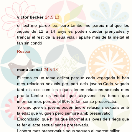
victor becker
24.5.13
el text me pareix be, pero tambe me pareix mal que les
xiques de 12 a 14 anys es poden quedar prenyades y
trencar el rest de la seua vida i aparte mes de la meitat el
fan sin condó
Respon
manu arenal
24.5.13
El tema es un tema delicat perque cada vegagada hi han
mes relacions sexuals per part dels jovens.Cada vegada
tant els xics com les xiques tenen relacions sexuals mes
pronte.Tambe es veritat que alsjovens les tenen que
informar mes perque el 80% lo fan sense preservatiu.
Yo crec que els jovens poden tindre relacions sexuals amb
la edat que vuiguen pero sempre amb preservatio.
Enconclusio, que hi ha que informal als joves dels riegs que
te fer el acte sexual sense preservatiu.
I contra mes preservatius nous saquen al mercat millor.