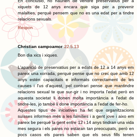
En conclusió, no haurien de vendre preservatius per a
xiquets de 12 anys encara que siga per a prevenir
malalties, perquè pensem que no es una edat per a tindre
relacions sexuals.
Respon
Christian campoamor
22.5.13
Bon dia xics i xiques.
L'aparició de preservatius per a edats de 12 a 14 anys em
pareix una xorrada, perquè pense que no crec que amb 12
anys estén capacitats e informats correctament de les
causes i l'us d'aquest, pel contrari pense que mantindre
relacions sexual te que sur-gir i no importa l'edat però en
aquesta societat li donen molta importància a l'edat de
tindre-les, jo també li done importància a l'edat de fer-ho.
Aquestes tipus de iniciatives ha fet que organitzacions
suïsses informen més a les famílies i a gent jove i aixo em
pareix be perquè la gent entre 12 i 14 anys tindran una vida
mes segura i els pares no estaran tan preocupats, però en
pocs casos els pares saben que els seus fills tenen