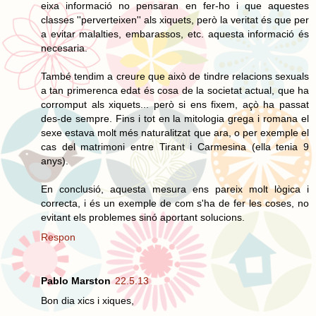
eixa informació no pensaran en fer-ho i que aquestes
classes ''perverteixen'' als xiquets, però la veritat és que per
a evitar malalties, embarassos, etc. aquesta informació és
necesaria.
També tendim a creure que això de tindre relacions sexuals
a tan primerenca edat és cosa de la societat actual, que ha
corromput als xiquets... però si ens fixem, açò ha passat
des-de sempre. Fins i tot en la mitologia grega i romana el
sexe estava molt més naturalitzat que ara, o per exemple el
cas del matrimoni entre Tirant i Carmesina (ella tenia 9
anys).
En conclusió, aquesta mesura ens pareix molt lògica i
correcta, i és un exemple de com s'ha de fer les coses, no
evitant els problemes sinó aportant solucions.
Respon
Pablo Marston
22.5.13
Bon dia xics i xiques,