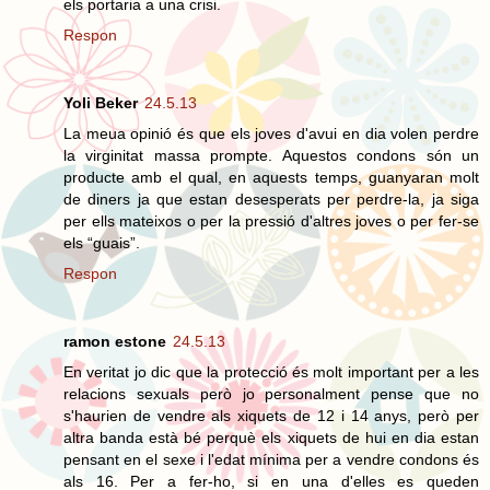
els portaria a una crisi.
Respon
Yoli Beker
24.5.13
La meua opinió és que els joves d'avui en dia volen perdre
la virginitat massa prompte. Aquestos condons són un
producte amb el qual, en aquests temps, guanyaran molt
de diners ja que estan desesperats per perdre-la, ja siga
per ells mateixos o per la pressió d'altres joves o per fer-se
els “guais”.
Respon
ramon estone
24.5.13
En veritat jo dic que la protecció és molt important per a les
relacions sexuals però jo personalment pense que no
s'haurien de vendre als xiquets de 12 i 14 anys, però per
altra banda està bé perquè els xiquets de hui en dia estan
pensant en el sexe i l'edat mínima per a vendre condons és
als 16. Per a fer-ho, si en una d'elles es queden