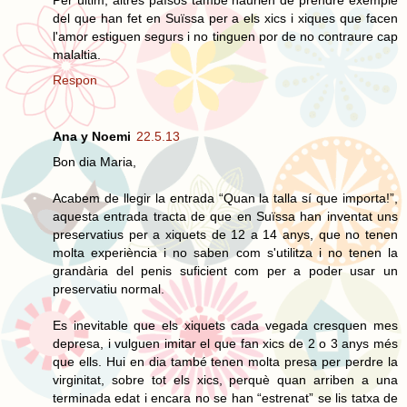
del que han fet en Suïssa per a els xics i xiques que facen
l'amor estiguen segurs i no tinguen por de no contraure cap
malaltia.
Respon
Ana y Noemi
22.5.13
Bon dia Maria,
Acabem de llegir la entrada “Quan la talla sí que importa!”,
aquesta entrada tracta de que en Suïssa han inventat uns
preservatius per a xiquets de 12 a 14 anys, que no tenen
molta experiència i no saben com s'utilitza i no tenen la
grandària del penis suficient com per a poder usar un
preservatiu normal.
Es inevitable que els xiquets cada vegada cresquen mes
depresa, i vulguen imitar el que fan xics de 2 o 3 anys més
que ells. Hui en dia també tenen molta presa per perdre la
virginitat, sobre tot els xics, perquè quan arriben a una
terminada edat i encara no se han “estrenat” se lis tatxa de