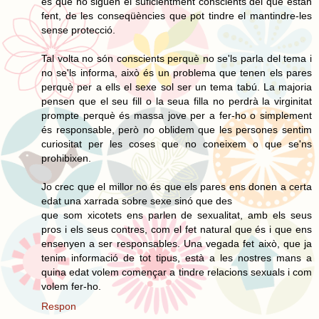
és que no siguen el suficientment conscients del que estan
fent, de les conseqüències que pot tindre el mantindre-les
sense protecció.
Tal volta no són conscients perquè no se'ls parla del tema i
no se'ls informa, això és un problema que tenen els pares
perquè per a ells el sexe sol ser un tema tabú. La majoria
pensen que el seu fill o la seua filla no perdrà la virginitat
prompte perquè és massa jove per a fer-ho o simplement
és responsable, però no oblidem que les persones sentim
curiositat per les coses que no coneixem o que se'ns
prohibixen.
Jo crec que el millor no és que els pares ens donen a certa
edat una xarrada sobre sexe sinó que des
que som xicotets ens parlen de sexualitat, amb els seus
pros i els seus contres, com el fet natural que és i que ens
ensenyen a ser responsables. Una vegada fet això, que ja
tenim informació de tot tipus, està a les nostres mans a
quina edat volem començar a tindre relacions sexuals i com
volem fer-ho.
Respon