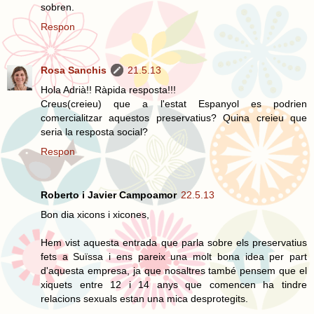
sobren.
Respon
Rosa Sanchis
21.5.13
Hola Adrià!! Ràpida resposta!!!
Creus(creieu) que a l'estat Espanyol es podrien
comercialitzar aquestos preservatius? Quina creieu que
seria la resposta social?
Respon
Roberto i Javier Campoamor
22.5.13
Bon dia xicons i xicones,
Hem vist aquesta entrada que parla sobre els preservatius
fets a Suïssa i ens pareix una molt bona idea per part
d'aquesta empresa, ja que nosaltres també pensem que el
xiquets entre 12 i 14 anys que comencen ha tindre
relacions sexuals estan una mica desprotegits.