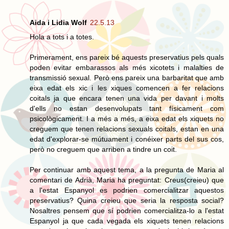
Aida i Lidia Wolf
22.5.13
Hola a tots i a totes.
Primerament, ens pareix bé aquests preservatius pels quals
poden evitar embarassos als més xicotets i malalties de
transmissió sexual. Però ens pareix una barbaritat que amb
eixa edat els xic i les xiques comencen a fer relacions
coitals ja que encara tenen una vida per davant i molts
d'ells no estan desenvolupats tant físicament com
psicològicament. I a més a més, a eixa edat els xiquets no
creguem que tenen relacions sexuals coitals, estan en una
edat d'explorar-se mútuament i conéixer parts del sus cos,
però no creguem que arriben a tindre un coit.
Per continuar amb aquest tema, a la pregunta de Maria al
comentari de Adrià, Maria ha preguntat: Creus(creieu) que
a l'estat Espanyol es podrien comercialitzar aquestos
preservatius? Quina creieu que seria la resposta social?
Nosaltres pensem que sí podrien comercialitza-lo a l'estat
Espanyol ja que cada vegada els xiquets tenen relacions