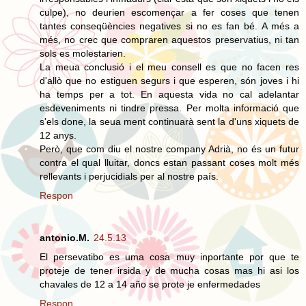
culpe), no deurien escomençar a fer coses que tenen
tantes conseqüències negatives si no es fan bé. A més a
més, no crec que compraren aquestos preservatius, ni tan
sols es molestarien.
La meua conclusió i el meu consell es que no facen res
d'allò que no estiguen segurs i que esperen, són joves i hi
ha temps per a tot. En aquesta vida no cal adelantar
esdeveniments ni tindre pressa. Per molta informació que
s'els done, la seua ment continuarà sent la d'uns xiquets de
12 anys.
Però, que com diu el nostre company Adrià, no és un futur
contra el qual lluitar, doncs estan passant coses molt més
rellevants i perjucidials per al nostre país.
Respon
antonio.M.
24.5.13
El persevatibo es uma cosa muy inportante por que te
proteje de tener irsida y de mucha cosas mas hi asi los
chavales de 12 a 14 año se prote je enfermedades
Respon