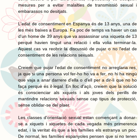
mesures per a evitar malalties de transmissió sexual i
embarassos no desitjats.
L'edat de consentiment en Espanya és de 13 anys, una de
les més baixes a Europa. Fa poc de temps va haver un cas
d'un home de 39 anys que va assassinar una xiqueta de 13
perquè havien tingut una relació i ella volia terminar-la.
Aquest cas va reobrir la discussió de pujar o no l'edat de
consentiment de les relacions sexuals.
Creiem que pujar l'edat de consentiment no arreglaria res,
ja que si una persona vol fer-ho ho va a fer, no hi ha ningú
que vaja a anar darrere d'ella o d'ell per a dir-li que no ho
faça perquè és il·legal. En lloc d'açò, creiem que la solució
és conscienciar als xiquets i als joves dels perills de
mantindre relacions sexuals sense cap tipus de protecció,
sense oblidar-se del plaer.
Les classes d'orientació sexual estan començant a donar-
se a xiquets i xiquetes de cada vegada més primerenca
edat, i la veritat és que a les famílies els estranya un poc.
De normal, les famílies espanyoles pensen que si no tenen