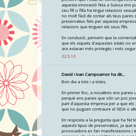
aquesta innovació feta a Suïssa ens pa
seu fill o filla ha tingut relacions se
no molt fàcil de contar als teus pares
preservatius fets per aquesta empresa
relacions que tinguen els seus fills.
En conclusió, pensem que la comerciali
que els xiquets d'aquestes edats no e
ara estaran més protegits i més segur
22.5.13
David i Ivan Campoamor ha dit...
Bon dia a tots i a totes,
En primer lloc, a nosaltres ens pareix
perquè ens pareix que són un poc jove
part d'aquesta empresa per a que els 
que no puguen contraure el SIDA o alt
En resposta a la pregunta que ha fet M
aquests tipus de preservatius, ja que
provocadora es fan manifestacions i e