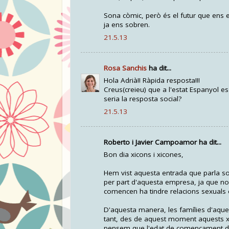
Sona còmic, però és el futur que ens es
ja ens sobren.
21.5.13
Rosa Sanchis
ha dit...
Hola Adrià!! Ràpida resposta!!!
Creus(creieu) que a l'estat Espanyol e
seria la resposta social?
21.5.13
Roberto i Javier Campoamor ha dit...
Bon dia xicons i xicones,
Hem vist aquesta entrada que parla sob
per part d'aquesta empresa, ja que no
comencen ha tindre relacions sexuals 
D'aquesta manera, les famílies d'aquest
tant, des de aquest moment aquests xiq
pensem que l'edat de començament de t