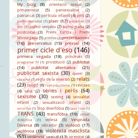
My Goig
(8)
orientació sexual
(2)
p/maternitat
(5)
pansexualitat
(2)
patriarcat
(3)
pel·lícula infantil
(4)
pèls
(2)
plaer
(17)
performativitat
(1)
poliamor
(1)
porno venjatiu
(2)
pornografia
(2)
por
(1)
postcoital
(3)
Premi Karícia i Premi
presentacions
Mossegada
(5)
premsa
(1)
(16)
preservatius
(15)
pressió
(14)
primer cicle d'eso
(146)
primera vegada
(18)
princeses
(5)
publicitat
prostitució
(2)
programa TV
(1)
(14)
publicitat alternativa
(21)
publicitat sexista
(30)
queer
(3)
relats
regla de la inversió
(2)
racisme
(1)
(23)
religió
(6)
revistes
reproductisme
(1)
sèries i pel·lis
(64)
(4)
salut
(2)
sexisme
(30)
sexting
(4)
sexualitat
infantil
(2)
sexualització infantil
(2)
Stop diverfòbia
(5)
sororitat
(1)
taxa rosa
(1)
TRANS
(43)
transfòbia
(19)
unitat
Vesprada
vellesa
(5)
didàctica
(1)
Diversa
(8)
violació
(17)
vibrador
(3)
violència masclista
violència
(18)
(51)
violència sexual
(13)
virginitat
(4)