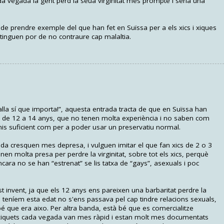
a vegada la gent perd la seua virginitat més prompte i seria una
 de prendre exemple del que han fet en Suïssa per a els xics i xiques
tinguen por de no contraure cap malaltia.
alla sí que importa!”, aquesta entrada tracta de que en Suïssa han
ts de 12 a 14 anys, que no tenen molta experiència i no saben com
penis suficient com per a poder usar un preservatiu normal.
ada cresquen mes depresa, i vulguen imitar el que fan xics de 2 o 3
en molta presa per perdre la virginitat, sobre tot els xics, perquè
cara no se han “estrenat” se lis tatxa de “gays”, asexuals i poc
invent, ja que els 12 anys ens pareixen una barbaritat perdre la
n teníem esta edat no s'ens passava pel cap tindre relacions sexuals,
que era aixo. Per altra banda, està bé que es comercialitze
 xiquets cada vegada van mes ràpid i estan molt mes documentats