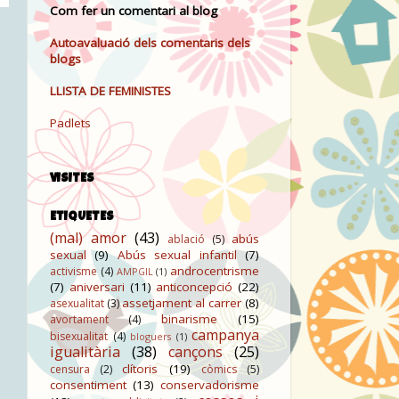
Com fer un comentari al blog
Autoavaluació dels comentaris dels
blogs
LLISTA DE FEMINISTES
Padlets
VISITES
ETIQUETES
(mal) amor
(43)
abús
ablació
(5)
sexual
(9)
Abús sexual infantil
(7)
androcentrisme
activisme
(4)
AMPGIL
(1)
(7)
aniversari
(11)
anticoncepció
(22)
assetjament al carrer
(8)
asexualitat
(3)
binarisme
(15)
avortament
(4)
campanya
bisexualitat
(4)
bloguers
(1)
igualitària
(38)
cançons
(25)
clítoris
(19)
censura
(2)
còmics
(5)
consentiment
(13)
conservadorisme