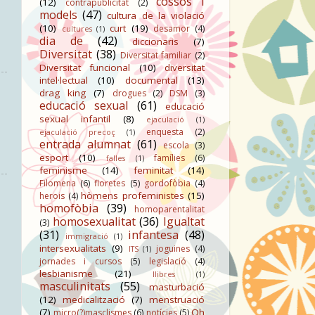
cossos i
(12)
contrapublicitat
(2)
models
(47)
cultura de la violació
(10)
curt
(19)
desamor
(4)
cultures
(1)
dia de
(42)
diccionaris
(7)
Diversitat
(38)
Diversitat familiar
(2)
Diversitat funcional
(10)
diversitat
intel·lectual
(10)
documental
(13)
drag king
(7)
drogues
(2)
DSM
(3)
educació sexual
(61)
educació
sexual infantil
(8)
ejaculació
(1)
enquesta
(2)
ejaculació precoç
(1)
entrada alumnat
(61)
escola
(3)
esport
(10)
famílies
(6)
falles
(1)
feminisme
(14)
feminitat
(14)
Filomena
(6)
floretes
(5)
gordofòbia
(4)
hòmens profeministes
(15)
herois
(4)
homofòbia
(39)
homoparentalitat
homosexualitat
(36)
Igualtat
(3)
(31)
infantesa
(48)
immigració
(1)
intersexualitats
(9)
joguines
(4)
ITS
(1)
jornades i cursos
(5)
legislació
(4)
lesbianisme
(21)
llibres
(1)
masculinitats
(55)
masturbació
(12)
medicalització
(7)
menstruació
(7)
Oh
micro(?)masclismes
(6)
notícies
(5)