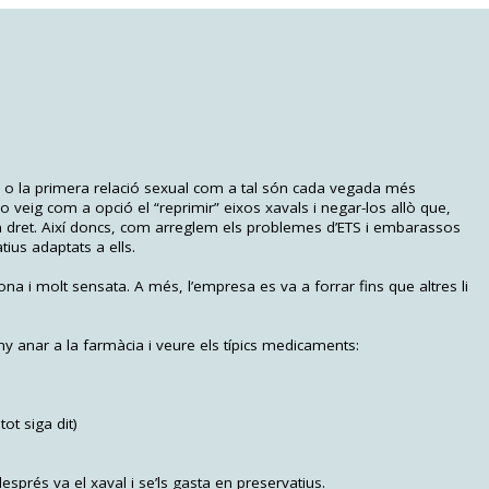
l” o la primera relació sexual com a tal són cada vegada més
 veig com a opció el “reprimir” eixos xavals i negar-los allò que,
un dret. Així doncs, com arreglem els problemes d’ETS i embarassos
ius adaptats a ells.
na i molt sensata. A més, l’empresa es va a forrar fins que altres li
any anar a la farmàcia i veure els típics medicaments:
tot siga dit)
després va el xaval i se’ls gasta en preservatius.