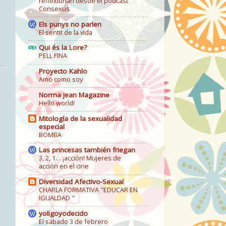
reflexionan desde el podcast
Consexus
Els punys no parlen
El sentit de la vida
Qui és la Lore?
PELL FINA
Proyecto Kahlo
Amo como soy
Norma Jean Magazine
Hello world!
Mitología de la sexualidad
especial
BOMBA
Las princesas también friegan
3, 2, 1… ¡acción! Mujeres de
acción en el cine
Diversidad Afectivo-Sexual
CHARLA FORMATIVA "EDUCAR EN
IGUALDAD "
yoligoyodecido
El sábado 3 de febrero