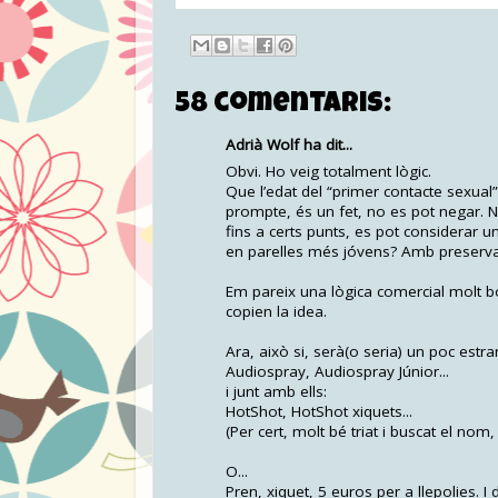
58 comentaris:
Adrià Wolf ha dit...
Obvi. Ho veig totalment lògic.
Que l’edat del “primer contacte sexua
prompte, és un fet, no es pot negar. No
fins a certs punts, es pot considerar 
en parelles més jóvens? Amb preservat
Em pareix una lògica comercial molt bo
copien la idea.
Ara, això si, serà(o seria) un poc estr
Audiospray, Audiospray Júnior...
i junt amb ells:
HotShot, HotShot xiquets...
(Per cert, molt bé triat i buscat el nom, 
O...
Pren, xiquet, 5 euros per a llepolies. I 