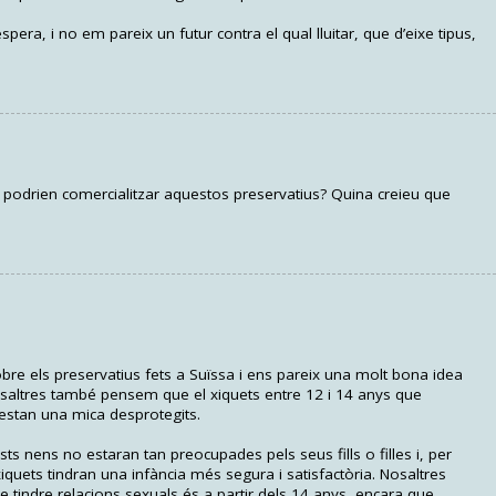
pera, i no em pareix un futur contra el qual lluitar, que d’eixe tipus,
s podrien comercialitzar aquestos preservatius? Quina creieu que
re els preservatius fets a Suïssa i ens pareix una molt bona idea
saltres també pensem que el xiquets entre 12 i 14 anys que
estan una mica desprotegits.
s nens no estaran tan preocupades pels seus fills o filles i, per
uets tindran una infància més segura i satisfactòria. Nosaltres
indre relacions sexuals és a partir dels 14 anys, encara que