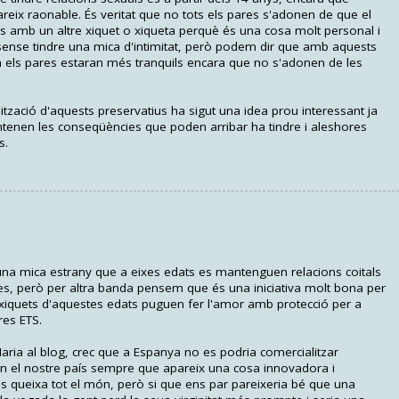
reix raonable. És veritat que no tots els pares s'adonen de que el
xuals amb un altre xiquet o xiqueta perquè és una cosa molt personal i
 sense tindre una mica d'intimitat, però podem dir que amb aquests
 els pares estaran més tranquils encara que no s'adonen de les
tzació d'aquests preservatius ha sigut una idea prou interessant ja
ntenen les conseqüències que poden arribar ha tindre i aleshores
s.
 una mica estrany que a eixes edats es mantenguen relacions coitals
s, però per altra banda pensem que és una iniciativa molt bona per
xiquets d'aquestes edats puguen fer l'amor amb protecció per a
res ETS.
aria al blog, crec que a Espanya no es podria comercialitzar
 en el nostre país sempre que apareix una cosa innovadora i
s queixa tot el món, però si que ens par pareixeria bé que una