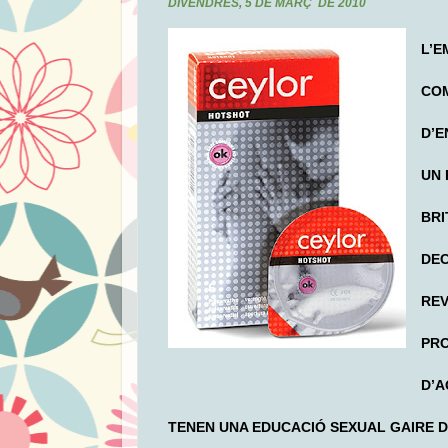
DIVENDRES, 5 DE MARÇ DE 2010
L’E
COM
D’E
UN 
BRI
DEC
REV
PRO
D’A
TENEN UNA EDUCACIÓ SEXUAL GAIRE 