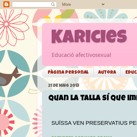
Karicies
Educació afectivosexual
Pàgina personal
Autora
Educ
21 DE MAIG 2013
Quan la talla sí que i
SUÏSSA VEN PRESERVATIUS PER