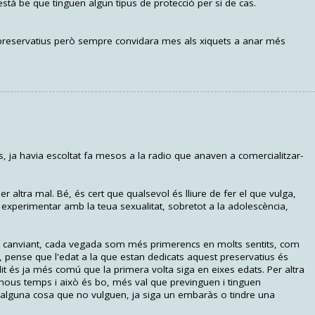
ue està be que tinguen algun tipus de protecció per si de cas.
 preservatius però sempre convidara mes als xiquets a anar més
, ja havia escoltat fa mesos a la radio que anaven a comercialitzar-
r altra mal. Bé, és cert que qualsevol és lliure de fer el que vulga,
l experimentar amb la teua sexualitat, sobretot a la adolescència,
 i canviant, cada vegada som més primerencs en molts sentits, com
t, pense que l'edat a la que estan dedicats aquest preservatius és
t és ja més comú que la primera volta siga en eixes edats. Per altra
 nous temps i això és bo, més val que previnguen i tinguen
 alguna cosa que no vulguen, ja siga un embaràs o tindre una