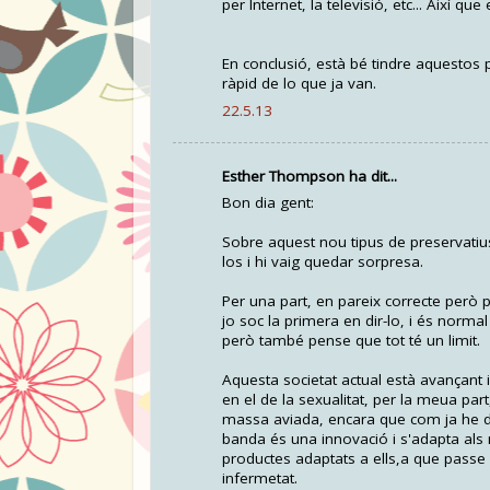
per Internet, la televisió, etc... Així q
En conclusió, està bé tindre aquestos
ràpid de lo que ja van.
22.5.13
Esther Thompson ha dit...
Bon dia gent:
Sobre aquest nou tipus de preservatius
los i hi vaig quedar sorpresa.
Per una part, en pareix correcte però pe
jo soc la primera en dir-lo, i és norma
però també pense que tot té un limit.
Aquesta societat actual està avançant
en el de la sexualitat, per la meua par
massa aviada, encara que com ja he di
banda és una innovació i s'adapta als
productes adaptats a ells,a que passe
infermetat.