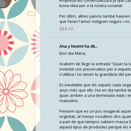
empresa els comercialitzara ja que cad
bona idea per a la nostra societat.
Per últim, altres països també haurien
que facen l'amor estiguen segurs i no 
22.5.13
Ana y Noemi ha dit...
Bon dia Maria,
Acabem de llegir la entrada “Quan la t
inventat uns preservatius per a xique
s'utilitza i no tenen la grandària del 
Es inevitable que els xiquets cada veg
anys més que ells. Hui en dia també ten
quan arriben a una terminada edat i en
masculins.
Pensem que es un poc exagerat aquest 
virginitat, al menys nosaltres dos qua
a part de que tampoc sabíem massa bé 
aquest tipus de productes perquè els