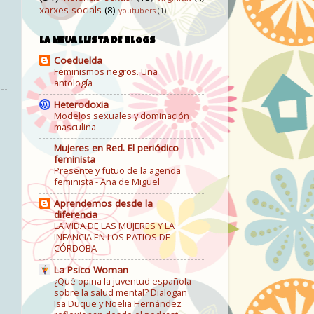
xarxes socials
(8)
youtubers
(1)
LA MEUA LLISTA DE BLOGS
Coeduelda
Feminismos negros. Una
antología
Heterodoxia
Modelos sexuales y dominación
masculina
Mujeres en Red. El periódico
feminista
Presente y futuo de la agenda
feminista - Ana de Miguel
Aprendemos desde la
diferencia
LA VIDA DE LAS MUJERES Y LA
INFANCIA EN LOS PATIOS DE
CÓRDOBA
La Psico Woman
¿Qué opina la juventud española
sobre la salud mental? Dialogan
Isa Duque y Noelia Hernández