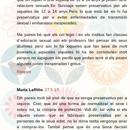
relacions sexuals.En Suïssaja venen preservatius per als
xiquetes de 12 a 14 anys.Pero lo que está bè es hi ha
preservatius per a evitar enfermedades de transmició
sexual i embarasos inesperades.
Me pareix bè que els col·legis i en els institus fan classes
d`educació sexual aixi els profesors fán pensar als seus
alumnes pero aixi hi ha xiquetes que fan sexe de molt
jovenets,a aquestes xiquetes hi ha de contolarles molt
perque no sapiguen els perills que poden tenir si els pasen
algunes coses inesperadas i greus.
Respon
Maria Laffitte
27.5.13
Em pareix molt bé això de que es venga preservatius per a
xiquets. Crec que és una forma de normalitzar el sexe i
sobre tot, la compra de protecció. Vull dir, tal volta si els
xiquets veuen que es fabriquen preservatius per a
persones de la seua edat, no lis dóna tanta vergonya anar
a comprar-los. També pense que és una bona decisió