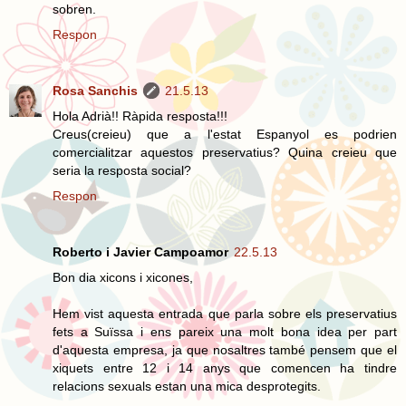
sobren.
Respon
Rosa Sanchis
21.5.13
Hola Adrià!! Ràpida resposta!!!
Creus(creieu) que a l'estat Espanyol es podrien
comercialitzar aquestos preservatius? Quina creieu que
seria la resposta social?
Respon
Roberto i Javier Campoamor
22.5.13
Bon dia xicons i xicones,
Hem vist aquesta entrada que parla sobre els preservatius
fets a Suïssa i ens pareix una molt bona idea per part
d'aquesta empresa, ja que nosaltres també pensem que el
xiquets entre 12 i 14 anys que comencen ha tindre
relacions sexuals estan una mica desprotegits.