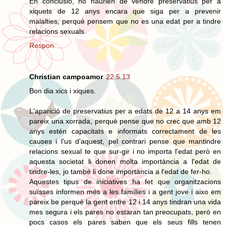
En conclusió, no haurien de vendre preservatius per a
xiquets de 12 anys encara que siga per a prevenir
malalties, perquè pensem que no es una edat per a tindre
relacions sexuals.
Respon
Christian campoamor
22.5.13
Bon dia xics i xiques.
L'aparició de preservatius per a edats de 12 a 14 anys em
pareix una xorrada, perquè pense que no crec que amb 12
anys estén capacitats e informats correctament de les
causes i l'us d'aquest, pel contrari pense que mantindre
relacions sexual te que sur-gir i no importa l'edat però en
aquesta societat li donen molta importància a l'edat de
tindre-les, jo també li done importància a l'edat de fer-ho.
Aquestes tipus de iniciatives ha fet que organitzacions
suïsses informen més a les famílies i a gent jove i aixo em
pareix be perquè la gent entre 12 i 14 anys tindran una vida
mes segura i els pares no estaran tan preocupats, però en
pocs casos els pares saben que els seus fills tenen