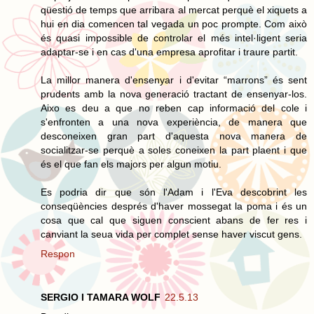
qüestió de temps que arribara al mercat perquè el xiquets a
hui en dia comencen tal vegada un poc prompte. Com això
és quasi impossible de controlar el més intel·ligent seria
adaptar-se i en cas d'una empresa aprofitar i traure partit.
La millor manera d'ensenyar i d'evitar “marrons” és sent
prudents amb la nova generació tractant de ensenyar-los.
Aixo es deu a que no reben cap informació del cole i
s'enfronten a una nova experiència, de manera que
desconeixen gran part d'aquesta nova manera de
socialitzar-se perquè a soles coneixen la part plaent i que
és el que fan els majors per algun motiu.
Es podria dir que són l'Adam i l'Eva descobrint les
conseqüències després d'haver mossegat la poma i és un
cosa que cal que siguen conscient abans de fer res i
canviant la seua vida per complet sense haver viscut gens.
Respon
SERGIO I TAMARA WOLF
22.5.13