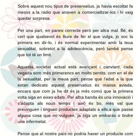
Sobre aquest nou tipus de preservatius, ja havia escoltat fa
mesos a la radio que anaven a comercialitzar-los i hi vaig
quedar sorpresa.
Per una part, en pareix correcte però per altra mal. Bé, és
cert que qualsevol és lliure de fer el que vulga, jo soc la
primera en dir-lo, i és normal experimentar amb la teua
sexualitat, sobretot a la adolescència, però també pense
que tot té un limit.
Aquesta societat actual està avançant i canviant, cada
vegada som més primerencs en molts sentits, com en el de
la sexualitat, per la meua part, pense que l'edat a la que
estan dedicats aquest preservatius és massa aviada,
encara que com ja he dit és ja més comú que la primera
volta siga en eixes edats. Per altra banda és una innovació i
s'adapta als nous temps i això és bo, més val que
previnguen i tinguen productes adaptats a ells,a que passe
alguna cosa que no vulguen, ja siga un embaràs o tindre
una infermetat.
Pense que al nostre país no podria haver un producte com