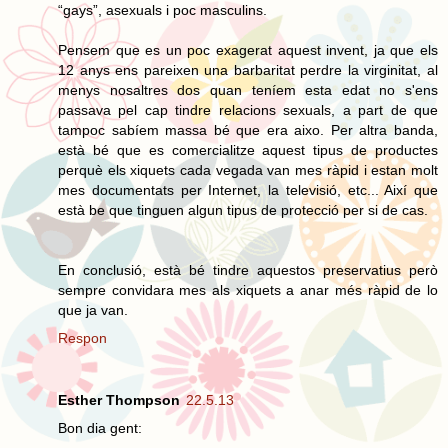
“gays”, asexuals i poc masculins.
Pensem que es un poc exagerat aquest invent, ja que els
12 anys ens pareixen una barbaritat perdre la virginitat, al
menys nosaltres dos quan teníem esta edat no s'ens
passava pel cap tindre relacions sexuals, a part de que
tampoc sabíem massa bé que era aixo. Per altra banda,
està bé que es comercialitze aquest tipus de productes
perquè els xiquets cada vegada van mes ràpid i estan molt
mes documentats per Internet, la televisió, etc... Així que
està be que tinguen algun tipus de protecció per si de cas.
En conclusió, està bé tindre aquestos preservatius però
sempre convidara mes als xiquets a anar més ràpid de lo
que ja van.
Respon
Esther Thompson
22.5.13
Bon dia gent: