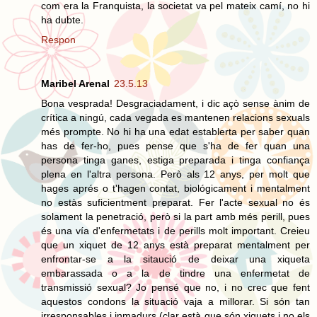
com era la Franquista, la societat va pel mateix camí, no hi
ha dubte.
Respon
Maribel Arenal
23.5.13
Bona vesprada! Desgraciadament, i dic açò sense ànim de
crítica a ningú, cada vegada es mantenen relacions sexuals
més prompte. No hi ha una edat establerta per saber quan
has de fer-ho, pues pense que s'ha de fer quan una
persona tinga ganes, estiga preparada i tinga confiança
plena en l'altra persona. Però als 12 anys, per molt que
hages aprés o t'hagen contat, biológicament i mentalment
no estàs suficientment preparat. Fer l'acte sexual no és
solament la penetració, però si la part amb més perill, pues
és una vía d'enfermetats i de perills molt important. Creieu
que un xiquet de 12 anys està preparat mentalment per
enfrontar-se a la sitaució de deixar una xiqueta
embarassada o a la de tindre una enfermetat de
transmissió sexual? Jo pensé que no, i no crec que fent
aquestos condons la situació vaja a millorar. Si són tan
irresponsables i inmadurs (clar està que són xiquets i no els