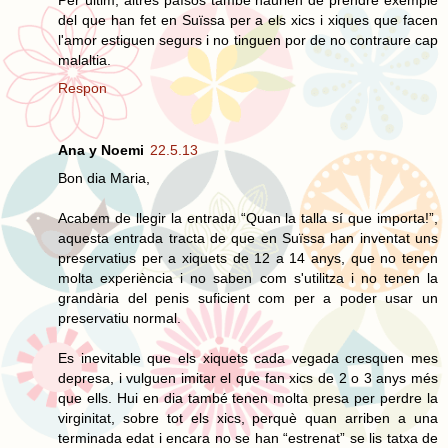
del que han fet en Suïssa per a els xics i xiques que facen
l'amor estiguen segurs i no tinguen por de no contraure cap
malaltia.
Respon
Ana y Noemi
22.5.13
Bon dia Maria,
Acabem de llegir la entrada “Quan la talla sí que importa!”,
aquesta entrada tracta de que en Suïssa han inventat uns
preservatius per a xiquets de 12 a 14 anys, que no tenen
molta experiència i no saben com s'utilitza i no tenen la
grandària del penis suficient com per a poder usar un
preservatiu normal.
Es inevitable que els xiquets cada vegada cresquen mes
depresa, i vulguen imitar el que fan xics de 2 o 3 anys més
que ells. Hui en dia també tenen molta presa per perdre la
virginitat, sobre tot els xics, perquè quan arriben a una
terminada edat i encara no se han “estrenat” se lis tatxa de