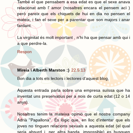
També el que pensabem a esa edat es que el sexe anava
relacionat amb l' amor (nosaltres encara el pensem acì )
però pareix que els chiquets de hui en dia no pensen el
mateix, i fan el sexe per a parentar que son majors i anar
fardant.
La virginitat és molt important , n'hi ha que pensar amb qui i
a que perdre-la.
Respon
Mireia i Alberth Marston :)
22.5.13
Bon dia a tots els lectors i lectores d'aquest blog,
Aquesta entrada parla sobre una empresa suïssa que ha
inventat uns preservatius per a nois de curta edat (12 o 14
anys).
Nosaltres tenim la mateixa opinió que el nostre company
Adrià ''Papallona''. És lògic que, en lloc d'intentar que els
joves no tinguen relacions sexuals a aquesta edat (el qual
seria absurd i, per altra banda, impossible) es busquen