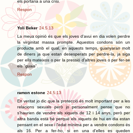
els portaria a una crisi.
Respon
Yoli Beker
24.5.13
La meua opinió és que els joves d'avui en dia volen perdre
la virginitat massa prompte. Aquestos condons són un
producte amb el qual, en aquests temps, guanyaran molt
de diners ja que estan desesperats per perdre-la, ja siga
per ells mateixos o per la pressió d'altres joves o per fer-se
els “guais”.
Respon
ramon estone
24.5.13
En veritat jo dic que la protecció és molt important per a les
relacions sexuals però jo personalment pense que no
s'haurien de vendre als xiquets de 12 i 14 anys, però per
altra banda està bé perquè els xiquets de hui en dia estan
pensant en el sexe i l'edat mínima per a vendre condons és
als 16. Per a fer-ho, si en una d'elles es queden