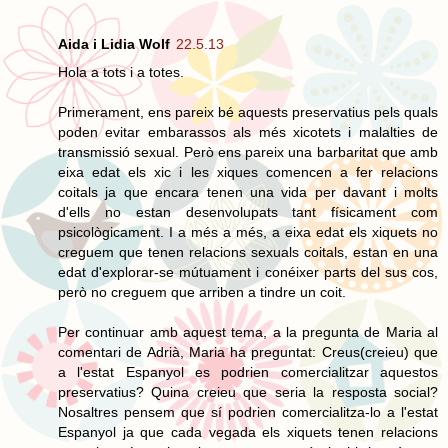
Aida i Lidia Wolf
22.5.13
Hola a tots i a totes.
Primerament, ens pareix bé aquests preservatius pels quals
poden evitar embarassos als més xicotets i malalties de
transmissió sexual. Però ens pareix una barbaritat que amb
eixa edat els xic i les xiques comencen a fer relacions
coitals ja que encara tenen una vida per davant i molts
d'ells no estan desenvolupats tant físicament com
psicològicament. I a més a més, a eixa edat els xiquets no
creguem que tenen relacions sexuals coitals, estan en una
edat d'explorar-se mútuament i conéixer parts del sus cos,
però no creguem que arriben a tindre un coit.
Per continuar amb aquest tema, a la pregunta de Maria al
comentari de Adrià, Maria ha preguntat: Creus(creieu) que
a l'estat Espanyol es podrien comercialitzar aquestos
preservatius? Quina creieu que seria la resposta social?
Nosaltres pensem que sí podrien comercialitza-lo a l'estat
Espanyol ja que cada vegada els xiquets tenen relacions