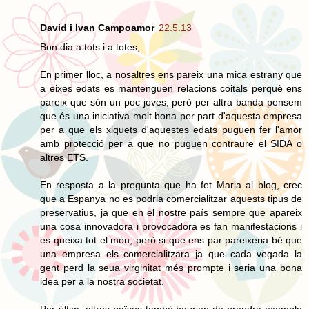
David i Ivan Campoamor
22.5.13
Bon dia a tots i a totes,
En primer lloc, a nosaltres ens pareix una mica estrany que
a eixes edats es mantenguen relacions coitals perquè ens
pareix que són un poc joves, però per altra banda pensem
que és una iniciativa molt bona per part d'aquesta empresa
per a que els xiquets d'aquestes edats puguen fer l'amor
amb protecció per a que no puguen contraure el SIDA o
altres ETS.
En resposta a la pregunta que ha fet Maria al blog, crec
que a Espanya no es podria comercialitzar aquests tipus de
preservatius, ja que en el nostre país sempre que apareix
una cosa innovadora i provocadora es fan manifestacions i
es queixa tot el món, però si que ens par pareixeria bé que
una empresa els comercialitzara ja que cada vegada la
gent perd la seua virginitat més prompte i seria una bona
idea per a la nostra societat.
Per últim, altres països també haurien de prendre exemple