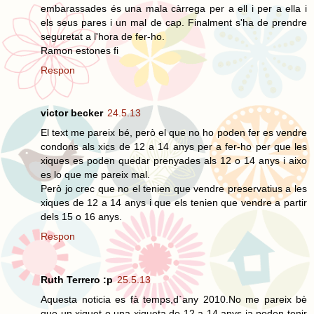
embarassades és una mala càrrega per a ell i per a ella i
els seus pares i un mal de cap. Finalment s'ha de prendre
seguretat a l'hora de fer-ho.
Ramon estones fi
Respon
victor becker
24.5.13
El text me pareix bé, però el que no ho poden fer es vendre
condons als xics de 12 a 14 anys per a fer-ho per que les
xiques es poden quedar prenyades als 12 o 14 anys i aixo
es lo que me pareix mal.
Però jo crec que no el tenien que vendre preservatius a les
xiques de 12 a 14 anys i que els tenien que vendre a partir
dels 15 o 16 anys.
Respon
Ruth Terrero :p
25.5.13
Aquesta noticia es fà temps,d`any 2010.No me pareix bè
que un xiquet o una xiqueta de 12 a 14 anys ja poden tenir