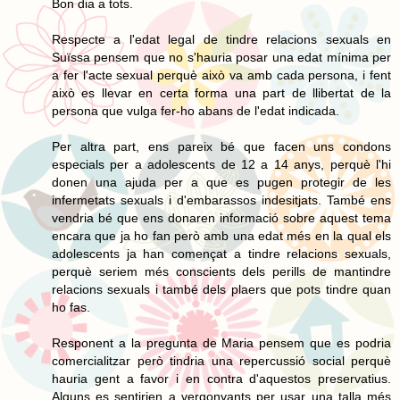
Bon dia a tots.
Respecte a l'edat legal de tindre relacions sexuals en
Suïssa pensem que no s'hauria posar una edat mínima per
a fer l'acte sexual perquè això va amb cada persona, i fent
això es llevar en certa forma una part de llibertat de la
persona que vulga fer-ho abans de l'edat indicada.
Per altra part, ens pareix bé que facen uns condons
especials per a adolescents de 12 a 14 anys, perquè l'hi
donen una ajuda per a que es pugen protegir de les
infermetats sexuals i d'embarassos indesitjats. També ens
vendria bé que ens donaren informació sobre aquest tema
encara que ja ho fan però amb una edat més en la qual els
adolescents ja han començat a tindre relacions sexuals,
perquè seriem més conscients dels perills de mantindre
relacions sexuals i també dels plaers que pots tindre quan
ho fas.
Responent a la pregunta de Maria pensem que es podria
comercialitzar però tindria una repercussió social perquè
hauria gent a favor i en contra d'aquestos preservatius.
Alguns es sentirien a vergonyants per usar una talla més