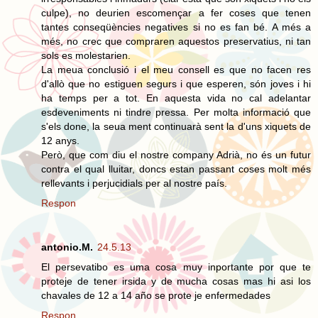
culpe), no deurien escomençar a fer coses que tenen
tantes conseqüències negatives si no es fan bé. A més a
més, no crec que compraren aquestos preservatius, ni tan
sols es molestarien.
La meua conclusió i el meu consell es que no facen res
d'allò que no estiguen segurs i que esperen, són joves i hi
ha temps per a tot. En aquesta vida no cal adelantar
esdeveniments ni tindre pressa. Per molta informació que
s'els done, la seua ment continuarà sent la d'uns xiquets de
12 anys.
Però, que com diu el nostre company Adrià, no és un futur
contra el qual lluitar, doncs estan passant coses molt més
rellevants i perjucidials per al nostre país.
Respon
antonio.M.
24.5.13
El persevatibo es uma cosa muy inportante por que te
proteje de tener irsida y de mucha cosas mas hi asi los
chavales de 12 a 14 año se prote je enfermedades
Respon