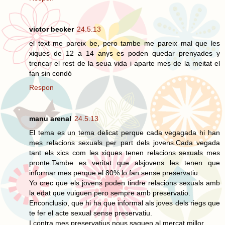
victor becker
24.5.13
el text me pareix be, pero tambe me pareix mal que les
xiques de 12 a 14 anys es poden quedar prenyades y
trencar el rest de la seua vida i aparte mes de la meitat el
fan sin condó
Respon
manu arenal
24.5.13
El tema es un tema delicat perque cada vegagada hi han
mes relacions sexuals per part dels jovens.Cada vegada
tant els xics com les xiques tenen relacions sexuals mes
pronte.Tambe es veritat que alsjovens les tenen que
informar mes perque el 80% lo fan sense preservatiu.
Yo crec que els jovens poden tindre relacions sexuals amb
la edat que vuiguen pero sempre amb preservatio.
Enconclusio, que hi ha que informal als joves dels riegs que
te fer el acte sexual sense preservatiu.
I contra mes preservatius nous saquen al mercat millor.