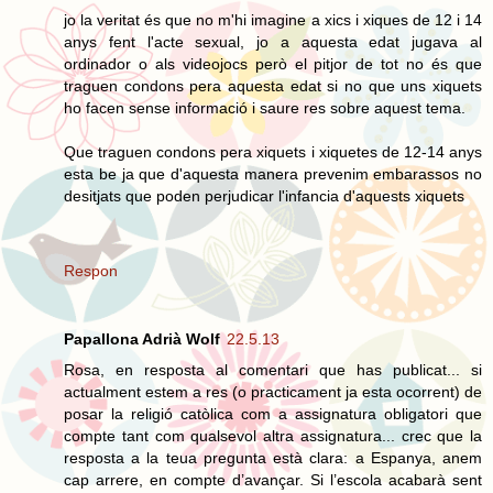
jo la veritat és que no m'hi imagine a xics i xiques de 12 i 14
anys fent l'acte sexual, jo a aquesta edat jugava al
ordinador o als videojocs però el pitjor de tot no és que
traguen condons pera aquesta edat si no que uns xiquets
ho facen sense informació i saure res sobre aquest tema.
Que traguen condons pera xiquets i xiquetes de 12-14 anys
esta be ja que d'aquesta manera prevenim embarassos no
desitjats que poden perjudicar l'infancia d'aquests xiquets
Respon
Papallona Adrià Wolf
22.5.13
Rosa, en resposta al comentari que has publicat... si
actualment estem a res (o practicament ja esta ocorrent) de
posar la religió catòlica com a assignatura obligatori que
compte tant com qualsevol altra assignatura... crec que la
resposta a la teua pregunta està clara: a Espanya, anem
cap arrere, en compte d’avançar. Si l’escola acabarà sent