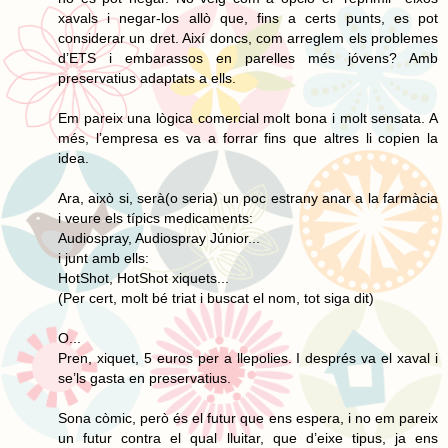
xavals i negar-los allò que, fins a certs punts, es pot
considerar un dret. Així doncs, com arreglem els problemes
d’ETS i embarassos en parelles més jóvens? Amb
preservatius adaptats a ells.
Em pareix una lògica comercial molt bona i molt sensata. A
més, l’empresa es va a forrar fins que altres li copien la
idea.
Ara, això si, serà(o seria) un poc estrany anar a la farmàcia
i veure els típics medicaments:
Audiospray, Audiospray Júnior...
i junt amb ells:
HotShot, HotShot xiquets...
(Per cert, molt bé triat i buscat el nom, tot siga dit)
O...
Pren, xiquet, 5 euros per a llepolies. I després va el xaval i
se’ls gasta en preservatius.
Sona còmic, però és el futur que ens espera, i no em pareix
un futur contra el qual lluitar, que d’eixe tipus, ja ens