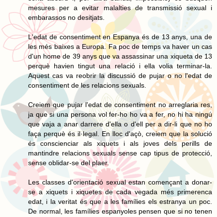
mesures per a evitar malalties de transmissió sexual i
embarassos no desitjats.
L'edat de consentiment en Espanya és de 13 anys, una de
les més baixes a Europa. Fa poc de temps va haver un cas
d'un home de 39 anys que va assassinar una xiqueta de 13
perquè havien tingut una relació i ella volia terminar-la.
Aquest cas va reobrir la discussió de pujar o no l'edat de
consentiment de les relacions sexuals.
Creiem que pujar l'edat de consentiment no arreglaria res,
ja que si una persona vol fer-ho ho va a fer, no hi ha ningú
que vaja a anar darrere d'ella o d'ell per a dir-li que no ho
faça perquè és il·legal. En lloc d'açò, creiem que la solució
és conscienciar als xiquets i als joves dels perills de
mantindre relacions sexuals sense cap tipus de protecció,
sense oblidar-se del plaer.
Les classes d'orientació sexual estan començant a donar-
se a xiquets i xiquetes de cada vegada més primerenca
edat, i la veritat és que a les famílies els estranya un poc.
De normal, les famílies espanyoles pensen que si no tenen