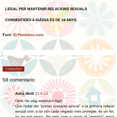
LEGAL PER MANTENIR RELACIONS SEXUALS
CONSENTIDES A SUÏSSA ÉS DE 16 ANYS.
Font:
El Periódico.com
Comparteix
58 comentaris:
Adrià Wolf
21.5.13
Obvi. Ho veig totalment lògic.
Que l’edat del “primer contacte sexual” o la primera relació
sexual com a tal són cada vegada més prompte, és un fet,
no es pot negar. No veig com a opció el “reprimir” eixos