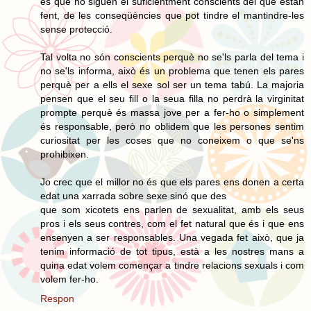
és que no siguen el suficientment conscients del que estan
fent, de les conseqüències que pot tindre el mantindre-les
sense protecció.
Tal volta no són conscients perquè no se'ls parla del tema i
no se'ls informa, això és un problema que tenen els pares
perquè per a ells el sexe sol ser un tema tabú. La majoria
pensen que el seu fill o la seua filla no perdrà la virginitat
prompte perquè és massa jove per a fer-ho o simplement
és responsable, però no oblidem que les persones sentim
curiositat per les coses que no coneixem o que se'ns
prohibixen.
Jo crec que el millor no és que els pares ens donen a certa
edat una xarrada sobre sexe sinó que des
que som xicotets ens parlen de sexualitat, amb els seus
pros i els seus contres, com el fet natural que és i que ens
ensenyen a ser responsables. Una vegada fet això, que ja
tenim informació de tot tipus, està a les nostres mans a
quina edat volem començar a tindre relacions sexuals i com
volem fer-ho.
Respon