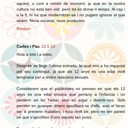
aquest, o com a mínim de moment, ja que en la nostra
cultura no està ben vist, però tot és donar-li temps. Al cap i
a la fi, hi ha que modernitzar-se i no pugem ignorar el que
veiem. Nova societat, nous productes.
Respon
Carles i Pau
22.5.13
Hola a tots i a totes,
Després de llegir l'ultima entrada, la qual ens a ha impactat
pel seu contingut, ja que als 12 anys és una edat molt
temprana per a tindre relacions sexuals.
Considerem que el publicistes no pensen en que els 12
anys és una edat encara que pertany a l'infància i no
pensem en fer l'amor sinó en jugar i divertir-nos. Sols
pensen en guanyar diners aprofitant-se d'ells, aixo el faran
per a prevenir malalties, i esta molt bé; pero no em pareix
bé que s'aprofiten d'uns xiquets tan joves.