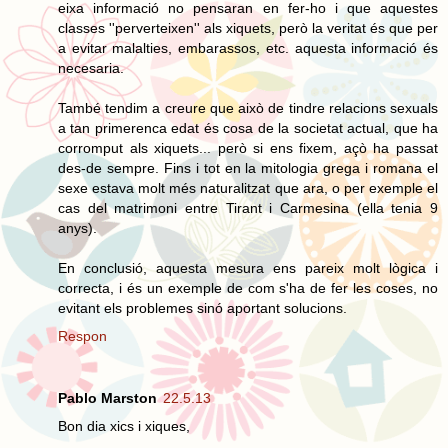
eixa informació no pensaran en fer-ho i que aquestes
classes ''perverteixen'' als xiquets, però la veritat és que per
a evitar malalties, embarassos, etc. aquesta informació és
necesaria.
També tendim a creure que això de tindre relacions sexuals
a tan primerenca edat és cosa de la societat actual, que ha
corromput als xiquets... però si ens fixem, açò ha passat
des-de sempre. Fins i tot en la mitologia grega i romana el
sexe estava molt més naturalitzat que ara, o per exemple el
cas del matrimoni entre Tirant i Carmesina (ella tenia 9
anys).
En conclusió, aquesta mesura ens pareix molt lògica i
correcta, i és un exemple de com s'ha de fer les coses, no
evitant els problemes sinó aportant solucions.
Respon
Pablo Marston
22.5.13
Bon dia xics i xiques,