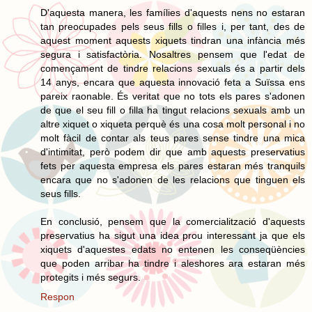
D'aquesta manera, les famílies d'aquests nens no estaran
tan preocupades pels seus fills o filles i, per tant, des de
aquest moment aquests xiquets tindran una infància més
segura i satisfactòria. Nosaltres pensem que l'edat de
començament de tindre relacions sexuals és a partir dels
14 anys, encara que aquesta innovació feta a Suïssa ens
pareix raonable. És veritat que no tots els pares s'adonen
de que el seu fill o filla ha tingut relacions sexuals amb un
altre xiquet o xiqueta perquè és una cosa molt personal i no
molt fàcil de contar als teus pares sense tindre una mica
d'intimitat, però podem dir que amb aquests preservatius
fets per aquesta empresa els pares estaran més tranquils
encara que no s'adonen de les relacions que tinguen els
seus fills.
En conclusió, pensem que la comercialització d'aquests
preservatius ha sigut una idea prou interessant ja que els
xiquets d'aquestes edats no entenen les conseqüències
que poden arribar ha tindre i aleshores ara estaran més
protegits i més segurs.
Respon