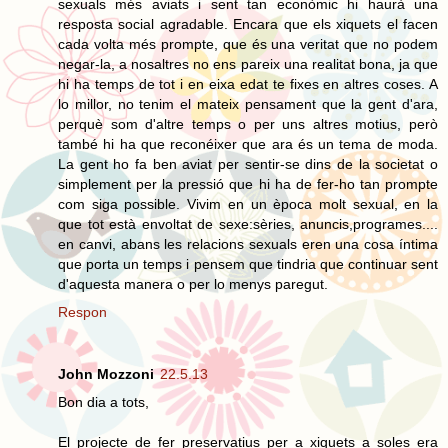
sexuals més aviats i sent tan econòmic hi haurà una
resposta social agradable. Encara que els xiquets el facen
cada volta més prompte, que és una veritat que no podem
negar-la, a nosaltres no ens pareix una realitat bona, ja que
hi ha temps de tot i en eixa edat te fixes en altres coses. A
lo millor, no tenim el mateix pensament que la gent d'ara,
perquè som d'altre temps o per uns altres motius, però
també hi ha que reconéixer que ara és un tema de moda.
La gent ho fa ben aviat per sentir-se dins de la societat o
simplement per la pressió que hi ha de fer-ho tan prompte
com siga possible. Vivim en un època molt sexual, en la
que tot està envoltat de sexe:sèries, anuncis,programes....
en canvi, abans les relacions sexuals eren una cosa íntima
que porta un temps i pensem que tindria que continuar sent
d'aquesta manera o per lo menys paregut.
Respon
John Mozzoni
22.5.13
Bon dia a tots,
El projecte de fer preservatius per a xiquets a soles era