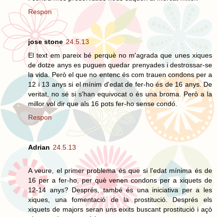
Respon
jose stone
24.5.13
El text em pareix bé perquè no m'agrada que unes xiques
de dotze anys es puguen quedar prenyades i destrossar-se
la vida. Però el que no entenc és com trauen condons per a
12 i 13 anys si el mínim d'edat de fer-ho és de 16 anys. De
veritat, no sé si s'han equivocat o és una broma. Però a la
millor vol dir que als 16 pots fer-ho sense condó.
Respon
Adrian
24.5.13
A veure, el primer problema és que si l'edat mínima és de
16 per a fer-ho, per què venen condons per a xiquets de
12-14 anys? Després, també és una iniciativa per a les
xiques, una fomentació de la prostitució. Després els
xiquets de majors seran uns eixits buscant prostitució i açò