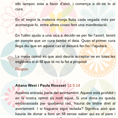
ells tampoc esta a favor d'això, i comença a dir-se lo al
cura.
En el segon la mateixa monja lluita cada vegada més per
aconseguir-lo, entre altres coses fent una manifestació.
En l'ultim ajuda a una xica a decidir-se per fer l'avort, tenint
en compte que un cura també el deia. Quan el primer cura
llega diu que en aquest cas el deixarà fer-ho i l'ajudarà.
La meua opinió és que això deuria acceptar-se en totes les
esglésies si el fill que té no la fet a propòsit.
Respon
Aitana West i Paula Roussel
21.5.14
Aquesta entrada parla del avortament. Aquest està prohibit i
en la nostra opinió és molt injust. Si una dona es queda
embarassada per qualsevol raó, hauria de tindre dret al
avortament. I si haguera sigut violada? Significa això que
hauria de donar a llum un fill sense saber qui es el pare i