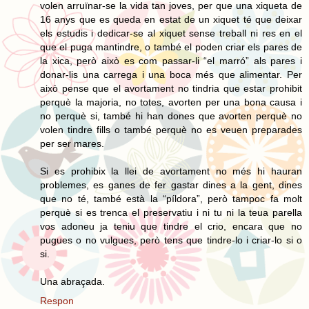
volen arruïnar-se la vida tan joves, per que una xiqueta de
16 anys que es queda en estat de un xiquet té que deixar
els estudis i dedicar-se al xiquet sense treball ni res en el
que el puga mantindre, o també el poden criar els pares de
la xica, però això es com passar-li “el marró” als pares i
donar-lis una carrega i una boca més que alimentar. Per
això pense que el avortament no tindria que estar prohibit
perquè la majoria, no totes, avorten per una bona causa i
no perquè si, també hi han dones que avorten perquè no
volen tindre fills o també perquè no es veuen preparades
per ser mares.
Si es prohibix la llei de avortament no més hi hauran
problemes, es ganes de fer gastar dines a la gent, dines
que no té, també està la “píldora”, però tampoc fa molt
perquè si es trenca el preservatiu i ni tu ni la teua parella
vos adoneu ja teniu que tindre el crio, encara que no
pugues o no vulgues, però tens que tindre-lo i criar-lo si o
si.
Una abraçada.
Respon