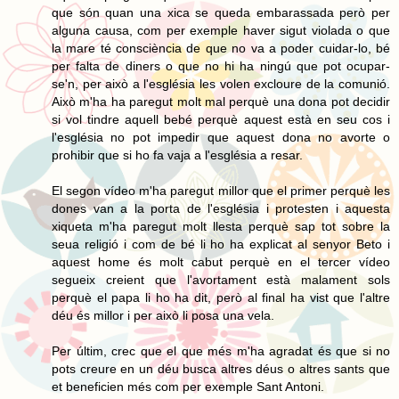
que són quan una xica se queda embarassada però per
alguna causa, com per exemple haver sigut violada o que
la mare té consciència de que no va a poder cuidar-lo, bé
per falta de diners o que no hi ha ningú que pot ocupar-
se'n, per això a l'església les volen excloure de la comunió.
Això m'ha ha paregut molt mal perquè una dona pot decidir
si vol tindre aquell bebé perquè aquest està en seu cos i
l'església no pot impedir que aquest dona no avorte o
prohibir que si ho fa vaja a l'església a resar.
El segon vídeo m'ha paregut millor que el primer perquè les
dones van a la porta de l'església i protesten i aquesta
xiqueta m'ha paregut molt llesta perquè sap tot sobre la
seua religió i com de bé li ho ha explicat al senyor Beto i
aquest home és molt cabut perquè en el tercer vídeo
segueix creient que l'avortament està malament sols
perquè el papa li ho ha dit, però al final ha vist que l'altre
déu és millor i per això li posa una vela.
Per últim, crec que el que més m'ha agradat és que si no
pots creure en un déu busca altres déus o altres sants que
et beneficien més com per exemple Sant Antoni.