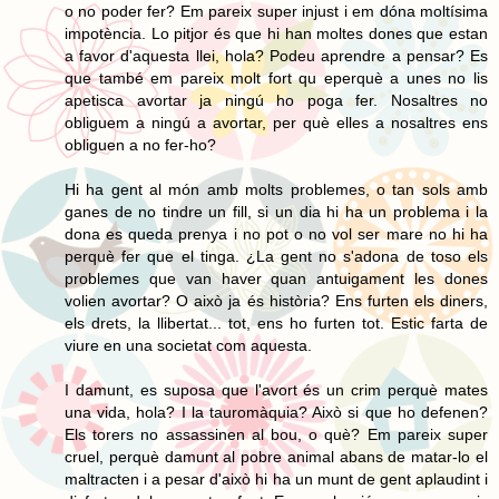
o no poder fer? Em pareix super injust i em dóna moltísima
impotència. Lo pitjor és que hi han moltes dones que estan
a favor d'aquesta llei, hola? Podeu aprendre a pensar? Es
que també em pareix molt fort qu eperquè a unes no lis
apetisca avortar ja ningú ho poga fer. Nosaltres no
obliguem a ningú a avortar, per què elles a nosaltres ens
obliguen a no fer-ho?
Hi ha gent al món amb molts problemes, o tan sols amb
ganes de no tindre un fill, si un dia hi ha un problema i la
dona es queda prenya i no pot o no vol ser mare no hi ha
perquè fer que el tinga. ¿La gent no s'adona de toso els
problemes que van haver quan antuigament les dones
volien avortar? O això ja és història? Ens furten els diners,
els drets, la llibertat... tot, ens ho furten tot. Estic farta de
viure en una societat com aquesta.
I damunt, es suposa que l'avort és un crim perquè mates
una vida, hola? I la tauromàquia? Això si que ho defenen?
Els torers no assassinen al bou, o què? Em pareix super
cruel, perquè damunt al pobre animal abans de matar-lo el
maltracten i a pesar d'això hi ha un munt de gent aplaudint i