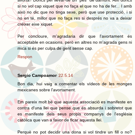
si no vol cap xiquet que no faça el que no ha de fer... I amb
això no dic que no tinga sexe, però que use protecció, i si
no en té, millor que no faça res si després no va a deixar
créixer eixe xiquet.
Per concloure, m'agradaria dir que l'avortament és
acceptable en ocasions, però en altres no m'agrada gens ni
mica si és per culpa de gent sense cap.
Respon
Sergio Campoamor
22.5.14
Bon dia, hui vaig a comentar els vídeos de les monges
mexicanes sobre l'avortament.
Em pareix molt bé que aquesta associació es manifeste en
contra d'una llei que pense que és absurda i sobretot que
es manifeste dels seus propis companys de l'església
catòlica que van a favor de ficar aquesta llei.
Perquè no pot decidir una dona si vol tindre un fill o no?