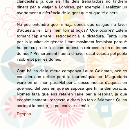
clandestina ja que els fills dels treballadors no tindrem
diners per a viatjar a Londres, per exemple, i realitzar un
avortament a diferència de la gent que sí que té diners.
No puc entendre que hi haja dones que estiguen a favor
d'aquesta llei. Ens hem tornat bojos? Què ocorre? Estem
tornant cap arrere i retrocedint a la dictadura. Tanta lluita
per la igualtat de gènere i tant moviment feminista perquè
hui per culpa de lleis com aquestes retrocedim en el temps
de nou? Primerament hauria d'haver estat votada pel poble
i sobretot per les dones.
Com bé ha dit la meua companya Laura Goldman, açò es
considera un delicte però la tauromàquia no. M'agradaria
viure en un món paral•lel per a desconnectar d'aquest en
què visc, del país en què se suposa que hi ha democràcia.
Només falta que ens retallen l'aire per a respirar, ja que
econòmicament i respecte a drets ho fan diàriament. Quina
societat la nostra, ja pot canviar el món...
Respon