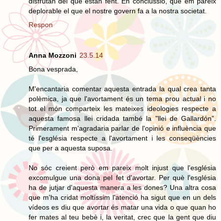
disfrutan del que estan fent. En conclussió, que em pareix
deplorable el que el nostre govern fa a la nostra societat.
Respon
Anna Mozzoni
23.5.14
Bona vesprada,
M'encantaria comentar aquesta entrada la qual crea tanta
polèmica, ja que l'avortament és un tema prou actual i no
tot el món comparteix les mateixes ideologies respecte a
aquesta famosa llei cridada també la "llei de Gallardón”.
Primerament m'agradaria parlar de l'opinió e influència que
té l'església respecte a l'avortament i les conseqüències
que per a aquesta suposa.
No sóc creient però em pareix molt injust que l'església
excomulgue una dona pel fet d'avortar. Per què l'església
ha de jutjar d'aquesta manera a les dones? Una altra cosa
que m'ha cridat moltíssim l'atenció ha sigut que en un dels
vídeos es diu que avortar és matar una vida o que quan ho
fer mates al teu bebè i, la veritat, crec que la gent que diu