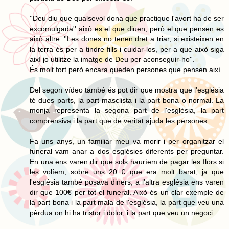
''Deu diu que qualsevol dona que practique l'avort ha de ser
excomulgada'' això es el que diuen, però el que pensen es
això altre: ''Les dones no tenen dret a triar, si existeixen en
la terra és per a tindre fills i cuidar-los, per a que això siga
així jo utilitze la imatge de Deu per aconseguir-ho''.
És molt fort però encara queden persones que pensen així.
Del segon vídeo també és pot dir que mostra que l'església
té dues parts, la part masclista i la part bona o normal. La
monja representa la segona part de l'església, la part
comprensiva i la part que de veritat ajuda les persones.
Fa uns anys, un familiar meu va morir i per organitzar el
funeral vam anar a dos esglésies diferents per preguntar.
En una ens varen dir que sols hauríem de pagar les flors si
les volíem, sobre uns 20 € que era molt barat, ja que
l'església també posava diners; a l'altra església ens varen
dir que 100€ per tot el funeral. Això és un clar exemple de
la part bona i la part mala de l'església, la part que veu una
pèrdua on hi ha tristor i dolor, i la part que veu un negoci.