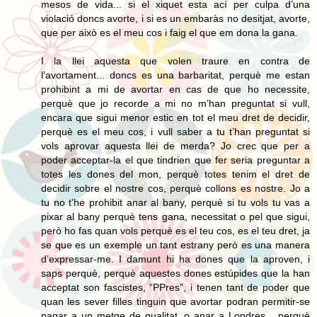
mesos de vida... si el xiquet esta ací per culpa d’una
violació doncs avorte, i si es un embaràs no desitjat, avorte,
que per això es el meu cos i faig el que em dona la gana.
I la llei aquesta que volen traure en contra de
l’avortament... doncs es una barbaritat, perquè me estan
prohibint a mi de avortar en cas de que ho necessite,
perquè que jo recorde a mi no m’han preguntat si vull,
encara que sigui menor estic en tot el meu dret de decidir,
perquè es el meu cos, i vull saber a tu t’han preguntat si
vols aprovar aquesta llei de merda? Jo crec que per a
poder acceptar-la el que tindrien que fer seria preguntar a
totes les dones del mon, perquè totes tenim el dret de
decidir sobre el nostre cos, perquè collons es nostre. Jo a
tu no t’he prohibit anar al bany, perquè si tu vols tu vas a
pixar al bany perquè tens gana, necessitat o pel que sigui,
però ho fas quan vols perquè es el teu cos, es el teu dret, ja
se que es un exemple un tant estrany però es una manera
d’expressar-me. I damunt hi ha dones que la aproven, i
saps perquè, perquè aquestes dones estúpides que la han
acceptat son fascistes, “PPres”, i tenen tant de poder que
quan les sever filles tinguin que avortar podran permitir-se
pagar a un metge de qualitat, o anar a Londres... perquè