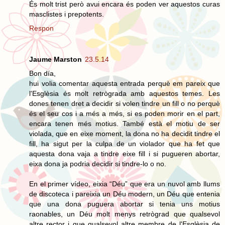
És molt trist però avui encara és poden ver aquestos curas
masclistes i prepotents.
Respon
Jaume Marston
23.5.14
Bon día,
hui volia comentar aquesta entrada perquè em pareix que
l'Esglèsia és molt retrògrada amb aquestos temes. Les
dones tenen dret a decidir si volen tindre un fill o no perquè
és el seu cos i a més a més, si es poden morir en el part,
encara tenen més motius. També està el motiu de ser
violada, que en eixe moment, la dona no ha decidit tindre el
fill, ha sigut per la culpa de un violador que ha fet que
aquesta dona vaja a tindre eixe fill i si pugueren abortar,
eixa dona ja podria decidir si tindre-lo o no.
En el primer vídeo, eixia “Déu” que era un nuvol amb llums
de discoteca i pareixia un Déu modern, un Déu que entenia
que una dona puguera abortar si tenia uns motius
raonables, un Déu molt menys retrògrad que qualsevol
altre rector i que qualsevol altre membre de l'Esglèsia de