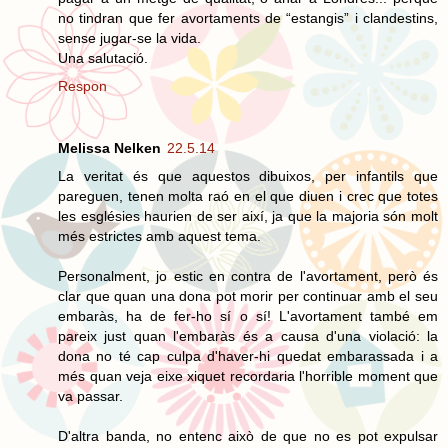
no tindran que fer avortaments de “estangis” i clandestins,
sense jugar-se la vida.
Una salutació.
Respon
Melissa Nelken
22.5.14
La veritat és que aquestos dibuixos, per infantils que
pareguen, tenen molta raó en el que diuen i crec que totes
les esglésies haurien de ser així, ja que la majoria són molt
més estrictes amb aquest tema.
Personalment, jo estic en contra de l'avortament, però és
clar que quan una dona pot morir per continuar amb el seu
embaràs, ha de fer-ho sí o sí! L'avortament també em
pareix just quan l'embaràs és a causa d'una violació: la
dona no té cap culpa d'haver-hi quedat embarassada i a
més quan veja eixe xiquet recordaria l'horrible moment que
va passar.
D'altra banda, no entenc això de que no es pot expulsar