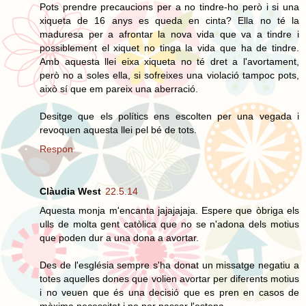
Pots prendre precaucions per a no tindre-ho però i si una
xiqueta de 16 anys es queda en cinta? Ella no té la
maduresa per a afrontar la nova vida que va a tindre i
possiblement el xiquet no tinga la vida que ha de tindre.
Amb aquesta llei eixa xiqueta no té dret a l'avortament,
però no a soles ella, si sofreixes una violació tampoc pots,
això sí que em pareix una aberració.
Desitge que els polítics ens escolten per una vegada i
revoquen aquesta llei pel bé de tots.
Respon
Clàudia West
22.5.14
Aquesta monja m'encanta jajajajaja. Espere que òbriga els
ulls de molta gent catòlica que no se n'adona dels motius
que poden dur a una dona a avortar.
Des de l'església sempre s'ha donat un missatge negatiu a
totes aquelles dones que volien avortar per diferents motius
i no veuen que és una decisió que es pren en casos de
màxima necessitat i no per passar l'estona.