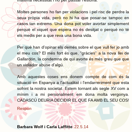
Moltes persones ho fan per violacions i pel risc de perdre la
seua pròpia vida, però no hi ha que posar-se tampoc en
casos tan extrems. Una dona pot voler avortar simplement
perquè el xiquet que espera no és desitjat o perquè no té
els medis per a que reva una bona vida.
Per què han d'opinar els demés sobre el que vull fer jo amb
el meu cos? El més fort és que, “gràcies” a la nova llei de
Gallardón, la condemna de qui avorte és més greu que que
un violador abuse d'algú.
Amb aquestes coses ens donem compte de com és la
situació en Espanya a l'actualitat i l'endarreriment que esta
sofrint la nostra societat. Estem tornant als segle XV com a
mínim i a mi personalment em dona molta vergonya.
CADASCÚ DEURIA DECIDIR EL QUE FA AMB EL SEU COS!
Respon
Barbara Wolf i Carla Laffitte
22.5.14