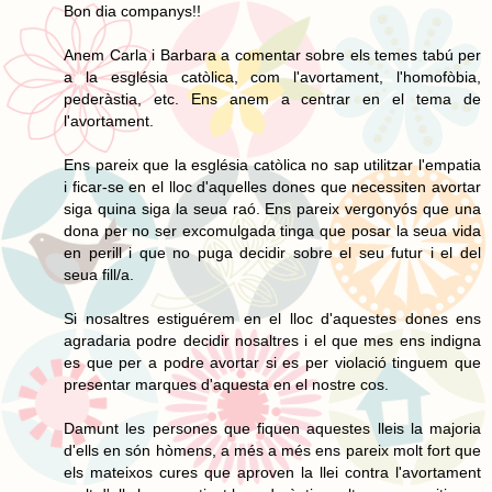
Bon dia companys!!
Anem Carla i Barbara a comentar sobre els temes tabú per
a la església catòlica, com l'avortament, l'homofòbia,
pederàstia, etc. Ens anem a centrar en el tema de
l'avortament.
Ens pareix que la església catòlica no sap utilitzar l'empatia
i ficar-se en el lloc d'aquelles dones que necessiten avortar
siga quina siga la seua raó. Ens pareix vergonyós que una
dona per no ser excomulgada tinga que posar la seua vida
en perill i que no puga decidir sobre el seu futur i el del
seua fill/a.
Si nosaltres estiguérem en el lloc d'aquestes dones ens
agradaria podre decidir nosaltres i el que mes ens indigna
es que per a podre avortar si es per violació tinguem que
presentar marques d'aquesta en el nostre cos.
Damunt les persones que fiquen aquestes lleis la majoria
d'ells en són hòmens, a més a més ens pareix molt fort que
els mateixos cures que aproven la llei contra l'avortament