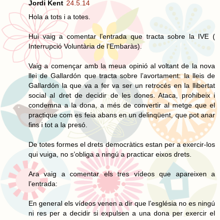
Jordi Kent
24.5.14
Hola a tots i a totes.
Hui vaig a comentar l’entrada que tracta sobre la IVE (
Interrupció Voluntària de l’Embaràs).
Vaig a començar amb la meua opinió al voltant de la nova
llei de Gallardón que tracta sobre l’avortament: la lleis de
Gallardón la que va a fer va ser un retrocés en la llibertat
social al dret de decidir de les dones. Ataca, prohibeix i
condemna a la dona, a més de convertir al metge que el
practique com es feia abans en un delinqüent, que pot anar
fins i tot a la presó.
De totes formes el drets democràtics estan per a exercir-los
qui vuiga, no s’obliga a ningú a practicar eixos drets.
Ara vaig a comentar els tres vídeos que apareixen a
l’entrada:
En general els vídeos venen a dir que l’església no es ningú
ni res per a decidir si expulsen a una dona per exercir el