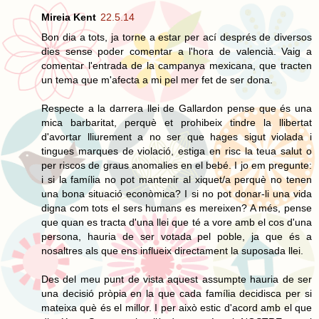
Mireia Kent
22.5.14
Bon dia a tots, ja torne a estar per ací després de diversos
dies sense poder comentar a l'hora de valencià. Vaig a
comentar l'entrada de la campanya mexicana, que tracten
un tema que m'afecta a mi pel mer fet de ser dona.
Respecte a la darrera llei de Gallardon pense que és una
mica barbaritat, perquè et prohibeix tindre la llibertat
d'avortar lliurement a no ser que hages sigut violada i
tingues marques de violació, estiga en risc la teua salut o
per riscos de graus anomalies en el bebé. I jo em pregunte:
i si la família no pot mantenir al xiquet/a perquè no tenen
una bona situació econòmica? I si no pot donar-li una vida
digna com tots el sers humans es mereixen? A més, pense
que quan es tracta d'una llei que té a vore amb el cos d'una
persona, hauria de ser votada pel poble, ja que és a
nosaltres als que ens influeix directament la suposada llei.
Des del meu punt de vista aquest assumpte hauria de ser
una decisió pròpia en la que cada família decidisca per si
mateixa què és el millor. I per això estic d'acord amb el que