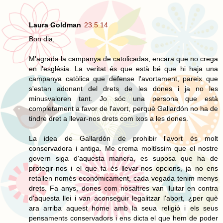
Laura Goldman
23.5.14
Bon dia,
M'agrada la campanya de catolicadas, encara que no crega
en l'església. La veritat és que està bé que hi haja una
campanya catòlica que defense l'avortament, pareix que
s'estan adonant del drets de les dones i ja no les
minusvaloren tant. Jo sóc una persona que està
completament a favor de l'avort, perquè Gallardón no ha de
tindre dret a llevar-nos drets com ixos a les dones.
La idea de Gallardón de prohibir l'avort és molt
conservadora i antiga. Me crema moltíssim que el nostre
govern siga d'aquesta manera, es suposa que ha de
protegir-nos i el que fa és llevar-nos opcions, ja no ens
retallen només econòmicament, cada vegada tenim menys
drets. Fa anys, dones com nosaltres van lluitar en contra
d'aquesta llei i van aconseguir legalitzar l'abort, ¿per què
ara arriba aquest home amb la seua religió i els seus
pensaments conservadors i ens dicta el que hem de poder