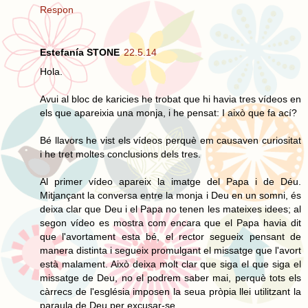
Respon
Estefanía STONE
22.5.14
Hola.
Avui al bloc de karicies he trobat que hi havia tres vídeos en
els que apareixia una monja, i he pensat: I això que fa ací?
Bé llavors he vist els vídeos perquè em causaven curiositat
i he tret moltes conclusions dels tres.
Al primer vídeo apareix la imatge del Papa i de Déu.
Mitjançant la conversa entre la monja i Deu en un somni, és
deixa clar que Deu i el Papa no tenen les mateixes idees; al
segon vídeo es mostra com encara que el Papa havia dit
que l'avortament esta bé, el rector segueix pensant de
manera distinta i segueix promulgant el missatge que l'avort
està malament. Això deixa molt clar que siga el que siga el
missatge de Deu, no el podrem saber mai, perquè tots els
càrrecs de l'església imposen la seua pròpia llei utilitzant la
paraula de Deu per excusar-se.