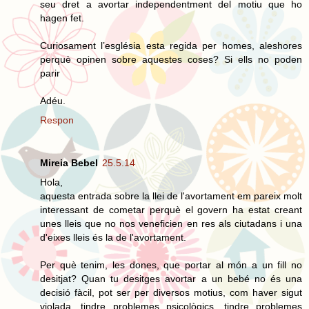
seu dret a avortar independentment del motiu que ho
hagen fet.
Curiosament l’església esta regida per homes, aleshores
perquè opinen sobre aquestes coses? Si ells no poden
parir
Adéu.
Respon
Mireia Bebel
25.5.14
Hola,
aquesta entrada sobre la llei de l'avortament em pareix molt
interessant de cometar perquè el govern ha estat creant
unes lleis que no nos veneficien en res als ciutadans i una
d'eixes lleis és la de l'avortament.
Per què tenim, les dones, que portar al món a un fill no
desitjat? Quan tu desitges avortar a un bebé no és una
decisió fàcil, pot ser per diversos motius, com haver sigut
violada, tindre problemes psicològics, tindre problemes