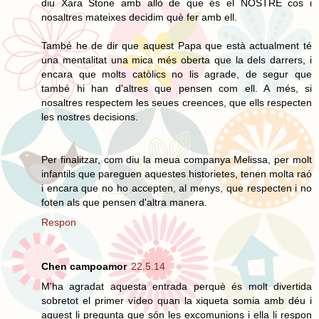
diu Xara Stone amb allò de que és el NOSTRE cos i
nosaltres mateixes decidim què fer amb ell.
També he de dir que aquest Papa que està actualment té
una mentalitat una mica més oberta que la dels darrers, i
encara que molts catòlics no lis agrade, de segur que
també hi han d'altres que pensen com ell. A més, si
nosaltres respectem les seues creences, que ells respecten
les nostres decisions.
Per finalitzar, com diu la meua companya Melissa, per molt
infantils que pareguen aquestes historietes, tenen molta raó
i encara que no ho accepten, al menys, que respecten i no
foten als que pensen d'altra manera.
Respon
Chen campoamor
22.5.14
M'ha agradat aquesta entrada perquè és molt divertida
sobretot el primer vídeo quan la xiqueta somia amb déu i
aquest li pregunta que són les excomunions i ella li respon