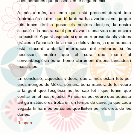
a les persones que posseeixen fe cega en ella.
A més a més, un tema que està pressent durant tota
l'entrada és el dret que té la dona ha avortar si vol, ja que
tots tenim dret a posar els nostres desitjos, la nostra
situació o la nostra salut per d'avant d'una vida que encara
no existeix. Aquest aspecte si que es representa als vídeos
gràcies a l'aparició de la monja dels vídeos, ja que aquesta
està d'acord amb la interrupció del embaras si és
necessari, mentre que el cura que mana al
convent/església és un home clarament d'idees tancades i
masclistes.
En conclusió, aquestos vídeos, que a més estan fets per
unes monges de Mèxic, són una bona manera de fer veure
a la gent que l'església no ho sap tot i que tenim que
confiar en el nostre judici. A més, es pot veure que aquesta
antiga institució es troba en un temps de canvi, ja que cada
vegada hi ha més persones que lluiten per els drets de les
dones.
Respon