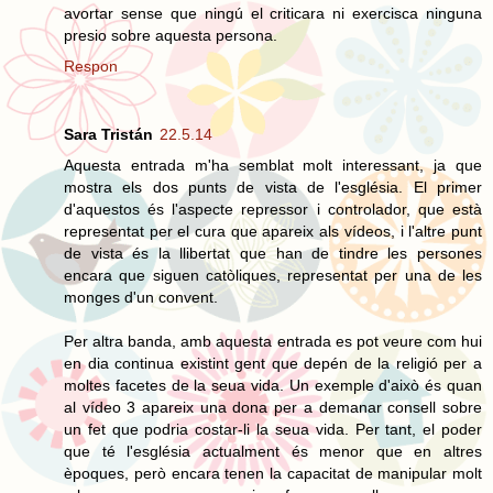
avortar sense que ningú el criticara ni exercisca ninguna
presio sobre aquesta persona.
Respon
Sara Tristán
22.5.14
Aquesta entrada m'ha semblat molt interessant, ja que
mostra els dos punts de vista de l'església. El primer
d'aquestos és l'aspecte repressor i controlador, que està
representat per el cura que apareix als vídeos, i l'altre punt
de vista és la llibertat que han de tindre les persones
encara que siguen catòliques, representat per una de les
monges d'un convent.
Per altra banda, amb aquesta entrada es pot veure com hui
en dia continua existint gent que depén de la religió per a
moltes facetes de la seua vida. Un exemple d'això és quan
al vídeo 3 apareix una dona per a demanar consell sobre
un fet que podria costar-li la seua vida. Per tant, el poder
que té l'església actualment és menor que en altres
èpoques, però encara tenen la capacitat de manipular molt