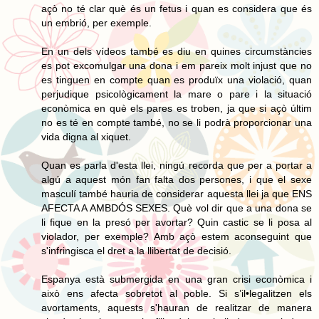
açò no té clar què és un fetus i quan es considera que és
un embrió, per exemple.
En un dels vídeos també es diu en quines circumstàncies
es pot excomulgar una dona i em pareix molt injust que no
es tinguen en compte quan es produïx una violació, quan
perjudique psicològicament la mare o pare i la situació
econòmica en què els pares es troben, ja que si açò últim
no es té en compte també, no se li podrà proporcionar una
vida digna al xiquet.
Quan es parla d'esta llei, ningú recorda que per a portar a
algú a aquest món fan falta dos persones, i que el sexe
masculí també hauria de considerar aquesta llei ja que ENS
AFECTA A AMBDÓS SEXES. Què vol dir que a una dona se
li fique en la presó per avortar? Quin castic se li posa al
violador, per exemple? Amb açò estem aconseguint que
s'infringisca el dret a la llibertat de decisió.
Espanya està submergida en una gran crisi econòmica i
això ens afecta sobretot al poble. Si s’il•legalitzen els
avortaments, aquests s'hauran de realitzar de manera