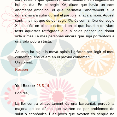
hui en día. En el segle XV, diuen que havia un sant
anomenat Antonino, el qual permetia l'abortament si la
dona anava a sufrir durant el part o si anava a morir. Aquest
sant, fins i tot que és del segle XV, és com si fóra del segle
XI, que és en el que estem i en el que haurien de viure
tosts aquestos retrògrads que a soles pensen en donar
vida a més i a més persones encara que siga portant-los a
una vida pobra i trista.
Aquesta ha sigut la meva opinió i gràcies per llegir el meu
comentari, ens veiem en el pròxim comentari!!
Un comiat.
Respon
Yoli Becker
23.5.14
Bon dia,
La llei contra el avortament és una barbaritat, perquè la
majoria de les dónes que avorten es per problemes de
salut o econòmics, i les joves que avorten és perquè no