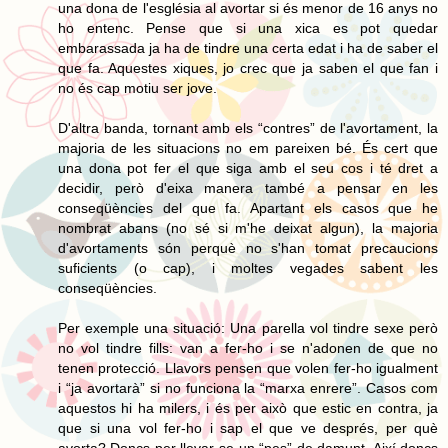
una dona de l'església al avortar si és menor de 16 anys no
ho entenc. Pense que si una xica es pot quedar
embarassada ja ha de tindre una certa edat i ha de saber el
que fa. Aquestes xiques, jo crec que ja saben el que fan i
no és cap motiu ser jove.
D'altra banda, tornant amb els “contres” de l'avortament, la
majoria de les situacions no em pareixen bé. És cert que
una dona pot fer el que siga amb el seu cos i té dret a
decidir, però d'eixa manera també a pensar en les
conseqüències del que fa. Apartant els casos que he
nombrat abans (no sé si m'he deixat algun), la majoria
d'avortaments són perquè no s'han tomat precaucions
suficients (o cap), i moltes vegades sabent les
conseqüències.
Per exemple una situació: Una parella vol tindre sexe però
no vol tindre fills: van a fer-ho i se n'adonen de que no
tenen protecció. Llavors pensen que volen fer-ho igualment
i “ja avortarà” si no funciona la “marxa enrere”. Casos com
aquestos hi ha milers, i és per això que estic en contra, ja
que si una vol fer-ho i sap el que ve després, per què
avorta? Doncs per llevar-se un “pes” de damunt. Així doncs