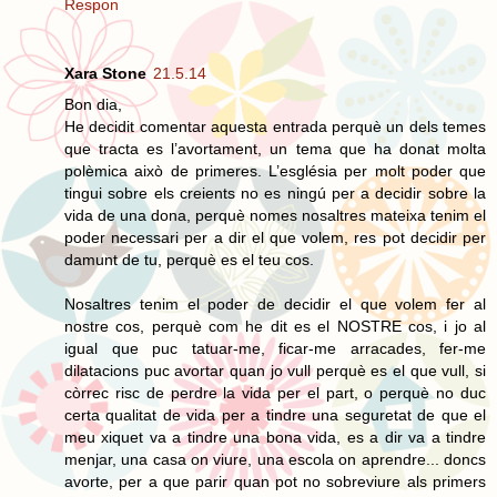
Respon
Xara Stone
21.5.14
Bon dia,
He decidit comentar aquesta entrada perquè un dels temes
que tracta es l’avortament, un tema que ha donat molta
polèmica això de primeres. L’església per molt poder que
tingui sobre els creients no es ningú per a decidir sobre la
vida de una dona, perquè nomes nosaltres mateixa tenim el
poder necessari per a dir el que volem, res pot decidir per
damunt de tu, perquè es el teu cos.
Nosaltres tenim el poder de decidir el que volem fer al
nostre cos, perquè com he dit es el NOSTRE cos, i jo al
igual que puc tatuar-me, ficar-me arracades, fer-me
dilatacions puc avortar quan jo vull perquè es el que vull, si
còrrec risc de perdre la vida per el part, o perquè no duc
certa qualitat de vida per a tindre una seguretat de que el
meu xiquet va a tindre una bona vida, es a dir va a tindre
menjar, una casa on viure, una escola on aprendre... doncs
avorte, per a que parir quan pot no sobreviure als primers