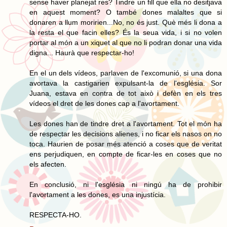
sense haver planejat res? Tindre un fill que ella no desitjava
en aquest moment? O també dones malaltes que si
donaren a llum moririen...No, no és just. Què més li dona a
la resta el que facin elles? És la seua vida, i si no volen
portar al món a un xiquet al que no li podran donar una vida
digna... Haurà que respectar-ho!
En el un dels vídeos, parlaven de l'excomunió, si una dona
avortava la castigarien expulsant-la de l'església. Sor
Juana, estava en contra de tot això i defèn en els tres
vídeos el dret de les dones cap a l'avortament.
Les dones han de tindre dret a l'avortament. Tot el món ha
de respectar les decisions alienes, i no ficar els nasos on no
toca. Haurien de posar més atenció a coses que de veritat
ens perjudiquen, en compte de ficar-les en coses que no
els afecten.
En conclusió, ni l'església ni ningú ha de prohibir
l'avortament a les dones, es una injustícia.
RESPECTA-HO.