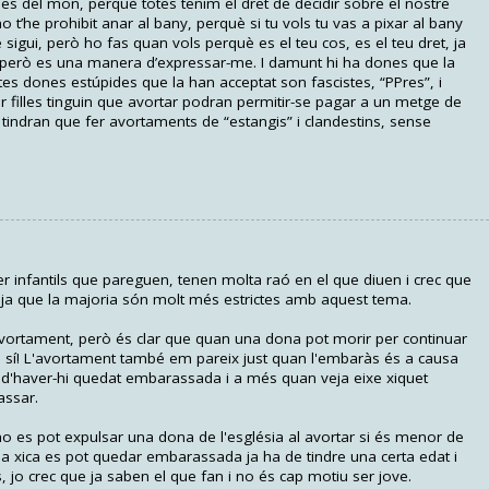
nes del mon, perquè totes tenim el dret de decidir sobre el nostre
o t’he prohibit anar al bany, perquè si tu vols tu vas a pixar al bany
sigui, però ho fas quan vols perquè es el teu cos, es el teu dret, ja
 però es una manera d’expressar-me. I damunt hi ha dones que la
s dones estúpides que la han acceptat son fascistes, “PPres”, i
 filles tinguin que avortar podran permitir-se pagar a un metge de
 tindran que fer avortaments de “estangis” i clandestins, sense
er infantils que pareguen, tenen molta raó en el que diuen i crec que
í, ja que la majoria són molt més estrictes amb aquest tema.
'avortament, però és clar que quan una dona pot morir per continuar
 sí! L'avortament també em pareix just quan l'embaràs és a causa
a d'haver-hi quedat embarassada i a més quan veja eixe xiquet
assar.
o es pot expulsar una dona de l'església al avortar si és menor de
a xica es pot quedar embarassada ja ha de tindre una certa edat i
, jo crec que ja saben el que fan i no és cap motiu ser jove.