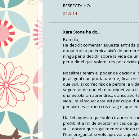
RESPECTA-HO.
21.5.14
Xara Stone ha dit...
Bon dia,
He decidit comentar aquesta entrada p
donat molta polèmica això de primeres.
ningú per a decidir sobre la vida de 
per a dir el que volem, res pot decidir
Nosaltres tenim el poder de decidir el
jo al igual que puc tatuar-me, ficar-me
que vull, si còrrec risc de perdre la vi
seguretat de que el meu xiquet va a ti
una escola on aprendre... doncs avort
vida... si el xiquet esta ací per culpa 
per això es el meu cos i faig el que e
I la llei aquesta que volen traure en c
prohibint a mi de avortar en cas de q
vull, encara que sigui menor estic en t
t’han preguntat si vols aprovar aquesta