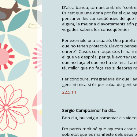
D'altra banda, tornant amb els “contre
És cert que una dona pot fer el que si
pensar en les conseqüències del que f
algun), la majoria d'avortaments són p
vegades sabent les conseqüències.
Per exemple una situació: Una parella v
que no tenen protecció. Llavors pensen
enrere”. Casos com aquestos hi ha miler
el que ve després, per què avorta? Don
que no faça el que no ha de fer... I am
té, millor que no faça res si després no
Per concloure, m'agradaria dir que l'
gens ni mica si és per culpa de gent s
22.5.14
Sergio Campoamor ha dit...
Bon dia, hui vaig a comentar els víd
Em pareix molt bé que aquesta associa
sobretot que es manifeste dels seus pr