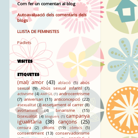
Com fer un comentari al blog
Autoavaluació dels comentaris dels
blogs
LLISTA DE FEMINISTES
Padlets
VISITES
ETIQUETES
(mal) amor
(43)
abús
ablació
(5)
sexual
(9)
Abús sexual infantil
(7)
androcentrisme
activisme
(4)
AMPGIL
(1)
(7)
aniversari
(11)
anticoncepció
(22)
assetjament al carrer
(8)
asexualitat
(3)
binarisme
(15)
avortament
(4)
campanya
bisexualitat
(4)
bloguers
(1)
igualitària
(38)
cançons
(25)
clítoris
(19)
censura
(2)
còmics
(5)
consentiment
(13)
conservadorisme