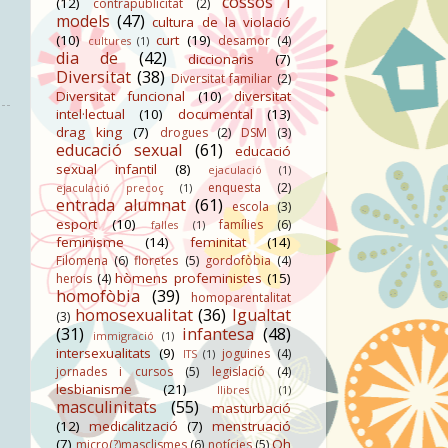
cossos i
(12)
contrapublicitat
(2)
models
(47)
cultura de la violació
(10)
curt
(19)
desamor
(4)
cultures
(1)
dia de
(42)
diccionaris
(7)
Diversitat
(38)
Diversitat familiar
(2)
Diversitat funcional
(10)
diversitat
intel·lectual
(10)
documental
(13)
drag king
(7)
drogues
(2)
DSM
(3)
educació sexual
(61)
educació
sexual infantil
(8)
ejaculació
(1)
enquesta
(2)
ejaculació precoç
(1)
entrada alumnat
(61)
escola
(3)
esport
(10)
famílies
(6)
falles
(1)
feminisme
(14)
feminitat
(14)
Filomena
(6)
floretes
(5)
gordofòbia
(4)
hòmens profeministes
(15)
herois
(4)
homofòbia
(39)
homoparentalitat
homosexualitat
(36)
Igualtat
(3)
(31)
infantesa
(48)
immigració
(1)
intersexualitats
(9)
joguines
(4)
ITS
(1)
jornades i cursos
(5)
legislació
(4)
lesbianisme
(21)
llibres
(1)
masculinitats
(55)
masturbació
(12)
medicalització
(7)
menstruació
(7)
Oh
micro(?)masclismes
(6)
notícies
(5)