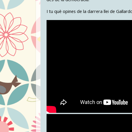
I tu què opines de la darrera llei de Gallard