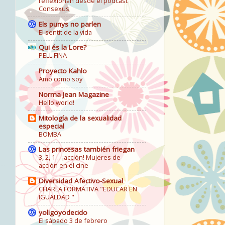
reflexionan desde el podcast
Consexus
Els punys no parlen
El sentit de la vida
Qui és la Lore?
PELL FINA
Proyecto Kahlo
Amo como soy
Norma Jean Magazine
Hello world!
Mitología de la sexualidad
especial
BOMBA
Las princesas también friegan
3, 2, 1… ¡acción! Mujeres de
acción en el cine
Diversidad Afectivo-Sexual
CHARLA FORMATIVA "EDUCAR EN
IGUALDAD "
yoligoyodecido
El sábado 3 de febrero