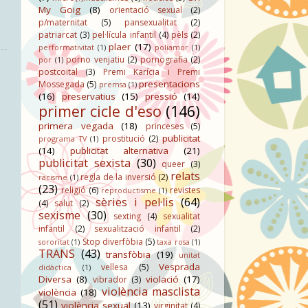
My Goig
(8)
orientació sexual
(2)
p/maternitat
(5)
pansexualitat
(2)
patriarcat
(3)
pel·lícula infantil
(4)
pèls
(2)
plaer
(17)
performativitat
(1)
poliamor
(1)
porno venjatiu
(2)
pornografia
(2)
por
(1)
postcoital
(3)
Premi Karícia i Premi
presentacions
Mossegada
(5)
premsa
(1)
(16)
preservatius
(15)
pressió
(14)
primer cicle d'eso
(146)
primera vegada
(18)
princeses
(5)
publicitat
prostitució
(2)
programa TV
(1)
(14)
publicitat alternativa
(21)
publicitat sexista
(30)
queer
(3)
relats
regla de la inversió
(2)
racisme
(1)
(23)
religió
(6)
revistes
reproductisme
(1)
sèries i pel·lis
(64)
(4)
salut
(2)
sexisme
(30)
sexting
(4)
sexualitat
infantil
(2)
sexualització infantil
(2)
Stop diverfòbia
(5)
sororitat
(1)
taxa rosa
(1)
TRANS
(43)
transfòbia
(19)
unitat
Vesprada
vellesa
(5)
didàctica
(1)
Diversa
(8)
violació
(17)
vibrador
(3)
violència masclista
violència
(18)
(51)
violència sexual
(13)
virginitat
(4)