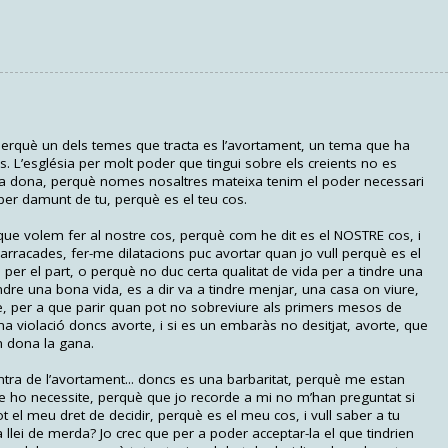
erquè un dels temes que tracta es l’avortament, un tema que ha
 L’església per molt poder que tingui sobre els creients no es
una dona, perquè nomes nosaltres mateixa tenim el poder necessari
 per damunt de tu, perquè es el teu cos.
 que volem fer al nostre cos, perquè com he dit es el NOSTRE cos, i
 arracades, fer-me dilatacions puc avortar quan jo vull perquè es el
da per el part, o perquè no duc certa qualitat de vida per a tindre una
ndre una bona vida, es a dir va a tindre menjar, una casa on viure,
e, per a que parir quan pot no sobreviure als primers mesos de
d’una violació doncs avorte, i si es un embaràs no desitjat, avorte, que
m dona la gana.
ontra de l’avortament... doncs es una barbaritat, perquè me estan
ue ho necessite, perquè que jo recorde a mi no m’han preguntat si
ot el meu dret de decidir, perquè es el meu cos, i vull saber a tu
 llei de merda? Jo crec que per a poder acceptar-la el que tindrien