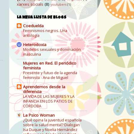
xarxes socials
(8)
youtubers
(1)
LA MEUA LLISTA DE BLOGS
Coeduelda
Feminismos negros. Una
antología
Heterodoxia
Modelos sexuales y dominación
masculina
Mujeres en Red. El periódico
feminista
Presente y futuo de la agenda
feminista - Ana de Miguel
Aprendemos desde la
diferencia
LA VIDA DE LAS MUJERES Y LA
INFANCIA EN LOS PATIOS DE
CÓRDOBA
La Psico Woman
¿Qué opina la juventud española
sobre la salud mental? Dialogan
Isa Duque y Noelia Hernández