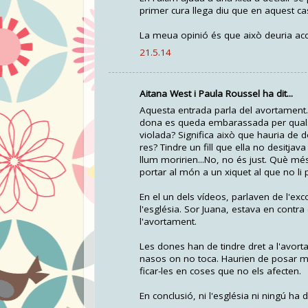
primer cura llega diu que en aquest cas 
La meua opinió és que això deuria accept
21.5.14
Aitana West i Paula Roussel ha dit...
Aquesta entrada parla del avortament. A
dona es queda embarassada per qualsev
violada? Significa això que hauria de d
res? Tindre un fill que ella no desit
llum moririen...No, no és just. Què més 
portar al món a un xiquet al que no li
En el un dels vídeos, parlaven de l'ex
l'església. Sor Juana, estava en contra
l'avortament.
Les dones han de tindre dret a l'avorta
nasos on no toca. Haurien de posar m
ficar-les en coses que no els afecten.
En conclusió, ni l'església ni ningú ha 