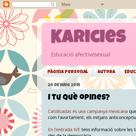
Karicies
Educació afectivosexual
Pàgina personal
Autora
Educ
20 DE MAIG 2014
I tu què opines?
Catolicadas és una campanya mexicana
que 
com l'avortament, els mitjans anticonceptius
En l'entrada IVE
tens informació sobre les t
des de la democràcia.