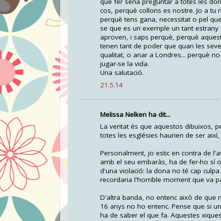
que fer seria preguntar a totes les do
cos, perquè collons es nostre. Jo a tu n
perquè tens gana, necessitat o pel que 
se que es un exemple un tant estrany
aproven, i saps perquè, perquè aqueste
tenen tant de poder que quan les sever
qualitat, o anar a Londres... perquè no
jugar-se la vida.
Una salutació.
21.5.14
Melissa Nelken ha dit...
La veritat és que aquestos dibuixos, p
totes les esglésies haurien de ser aix
Personalment, jo estic en contra de l
amb el seu embaràs, ha de fer-ho sí o
d'una violació: la dona no té cap culp
recordaria l'horrible moment que va p
D'altra banda, no entenc això de que n
16 anys no ho entenc. Pense que si un
ha de saber el que fa. Aquestes xiques