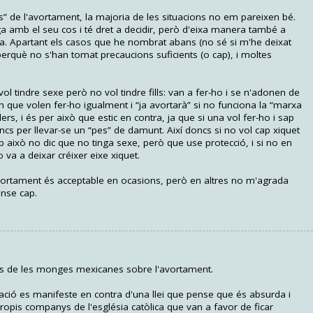
s” de l'avortament, la majoria de les situacions no em pareixen bé.
ga amb el seu cos i té dret a decidir, però d'eixa manera també a
a. Apartant els casos que he nombrat abans (no sé si m'he deixat
erquè no s'han tomat precaucions suficients (o cap), i moltes
ol tindre sexe però no vol tindre fills: van a fer-ho i se n'adonen de
 que volen fer-ho igualment i “ja avortarà” si no funciona la “marxa
s, i és per això que estic en contra, ja que si una vol fer-ho i sap
cs per llevar-se un “pes” de damunt. Així doncs si no vol cap xiquet
b això no dic que no tinga sexe, però que use protecció, i si no en
 va a deixar créixer eixe xiquet.
avortament és acceptable en ocasions, però en altres no m'agrada
ense cap.
eos de les monges mexicanes sobre l'avortament.
ció es manifeste en contra d'una llei que pense que és absurda i
opis companys de l'església catòlica que van a favor de ficar