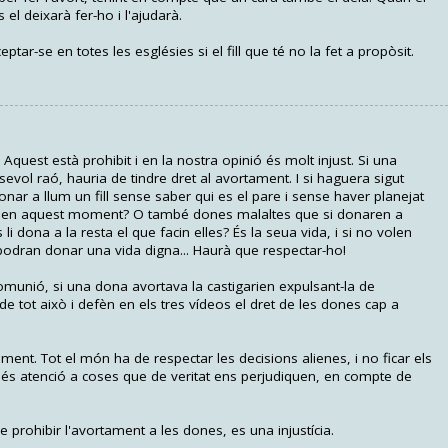
el deixarà fer-ho i l'ajudarà.
ar-se en totes les esglésies si el fill que té no la fet a propòsit.
quest està prohibit i en la nostra opinió és molt injust. Si una
ol raó, hauria de tindre dret al avortament. I si haguera sigut
onar a llum un fill sense saber qui es el pare i sense haver planejat
java en aquest moment? O també dones malaltes que si donaren a
li dona a la resta el que facin elles? És la seua vida, i si no volen
 podran donar una vida digna... Haurà que respectar-ho!
comunió, si una dona avortava la castigarien expulsant-la de
 de tot això i defèn en els tres vídeos el dret de les dones cap a
ment. Tot el món ha de respectar les decisions alienes, i no ficar els
és atenció a coses que de veritat ens perjudiquen, en compte de
de prohibir l'avortament a les dones, es una injustícia.