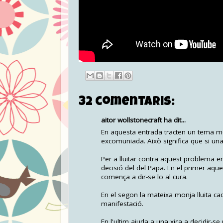
32 comentaris:
aitor wollstonecraft ha dit...
En aquesta entrada tracten un tema mol
excomuniada. Això significa que si una 
Per a lluitar contra aquest problema 
decisió del del Papa. En el primer aque
comença a dir-se lo al cura.
En el segon la mateixa monja lluita c
manifestació.
En l'ultim ajuda a una xica a decidir-s