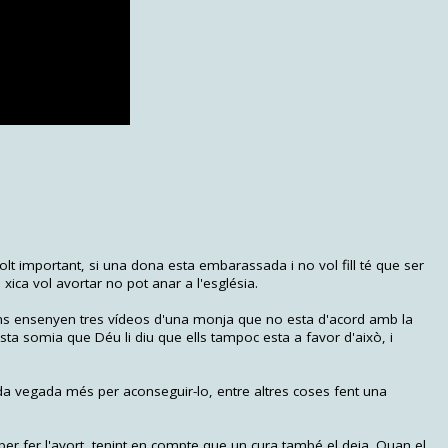
t important, si una dona esta embarassada i no vol fill té que ser
xica vol avortar no pot anar a l'església.
ens ensenyen tres vídeos d'una monja que no esta d'acord amb la
sta somia que Déu li diu que ells tampoc esta a favor d'això, i
ada vegada més per aconseguir-lo, entre altres coses fent una
e per fer l'avort, tenint en compte que un cura també el deia. Quan el