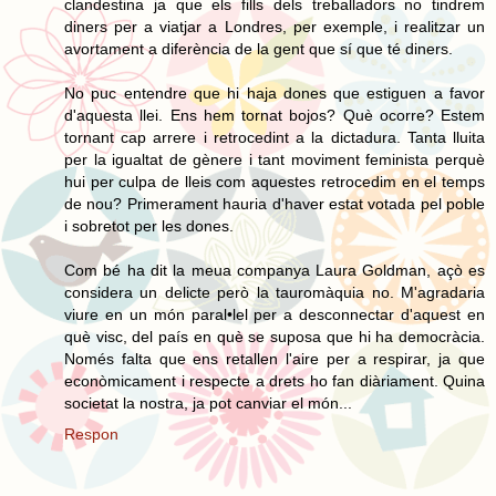
clandestina ja que els fills dels treballadors no tindrem
diners per a viatjar a Londres, per exemple, i realitzar un
avortament a diferència de la gent que sí que té diners.
No puc entendre que hi haja dones que estiguen a favor
d'aquesta llei. Ens hem tornat bojos? Què ocorre? Estem
tornant cap arrere i retrocedint a la dictadura. Tanta lluita
per la igualtat de gènere i tant moviment feminista perquè
hui per culpa de lleis com aquestes retrocedim en el temps
de nou? Primerament hauria d'haver estat votada pel poble
i sobretot per les dones.
Com bé ha dit la meua companya Laura Goldman, açò es
considera un delicte però la tauromàquia no. M'agradaria
viure en un món paral•lel per a desconnectar d'aquest en
què visc, del país en què se suposa que hi ha democràcia.
Només falta que ens retallen l'aire per a respirar, ja que
econòmicament i respecte a drets ho fan diàriament. Quina
societat la nostra, ja pot canviar el món...
Respon