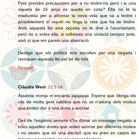
Pots prendre precaucions per a no tindre-ho però i si una
xiqueta de 16 anys es queda en cinta? Ella no té la
maduresa per a afrontar la nova vida que va a tindre i
possiblement el xiquet no tinga la vida que ha de tindre.
Amb aquesta llei eixa xiqueta no té dret a l'avortament,
però no a soles ella, si sofreixes una violació tampoc pots,
això sí que em pareix una aberració.
Desitge que els polítics ens escolten per una vegada i
revoquen aquesta llei pel bé de tots.
Respon
Clàudia West
22.5.14
Aquesta monja m'encanta jajajajaja. Espere que òbriga els
ulls de molta gent catòlica que no se n'adona dels motius
que poden dur a una dona a avortar.
Des de l'església sempre s'ha donat un missatge negatiu a
totes aquelles dones que volien avortar per diferents motius
i no veuen que és una decisió que es pren en casos de
màxima necessitat i no per passar l'estona.