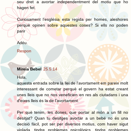
seu dret a avortar independentment del motiu que ho
hagen fet.
Curiosament l’església esta regida per homes, aleshores
perquè opinen sobre aquestes coses? Si ells no poden
parir
Adéu.
Respon
Mireia Bebel
25.5.14
Hola,
aquesta entrada sobre la llei de l'avortament em pareix molt
interessant de cometar perquè el govern ha estat creant
unes lleis que no nos veneficien en res als ciutadans i una
d'eixes lleis és la de l'avortament.
Per què tenim, les dones, que portar al món a un fill no
desitjat? Quan tu desitges avortar a un bebé no és una
decisió fàcil, pot ser per diversos motius, com haver sigut
violada, tindre problemes psicològics, tindre problemes