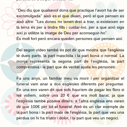
''Deu diu que qualsevol dona que practique l'avort ha de ser
excomulgada'' això es el que diuen, però el que pensen es
això altre: ''Les dones no tenen dret a triar, si existeixen en
la terra és per a tindre fills i cuidar-los, per a que això siga
així jo utilitze la imatge de Deu per aconseguir-ho''.
És molt fort però encara queden persones que pensen així.
Del segon vídeo també és pot dir que mostra que l'església
té dues parts, la part masclista i la part bona o normal. La
monja representa la segona part de l'església, la part
comprensiva i la part que de veritat ajuda les persones.
Fa uns anys, un familiar meu va morir i per organitzar el
funeral vam anar a dos esglésies diferents per preguntar.
En una ens varen dir que sols hauríem de pagar les flors si
les volíem, sobre uns 20 € que era molt barat, ja que
l'església també posava diners; a l'altra església ens varen
dir que 100€ per tot el funeral. Això és un clar exemple de
la part bona i la part mala de l'església, la part que veu una
pèrdua on hi ha tristor i dolor, i la part que veu un negoci.