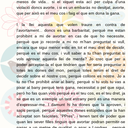
mesos de vida... si el xiquet esta ací per culpa d’una
violació doncs avorte, i si es un embaràs no desitjat, avorte,
que per això es el meu cos i faig el que em dona la gana.
I la llei aquesta que volen traure en contra de
l’avortament... doncs es una barbaritat, perquè me estan
prohibint a mi de avortar en cas de que ho necessite,
perquè que jo recorde a mi no m’han preguntat si vull,
encara que sigui menor estic en tot el meu dret de decidir,
perquè es el meu cos, i vull saber a tu t’han preguntat si
vols aprovar aquesta llei de merda? Jo crec que per a
poder acceptar-la el que tindrien que fer seria preguntar a
totes les dones del mon, perquè totes tenim el dret de
decidir sobre el nostre cos, perquè collons es nostre. Jo a
tu no t’he prohibit anar al bany, perquè si tu vols tu vas a
pixar al bany perquè tens gana, necessitat o pel que sigui,
però ho fas quan vols perquè es el teu cos, es el teu dret, ja
se que es un exemple un tant estrany però es una manera
d’expressar-me. I damunt hi ha dones que la aproven, i
saps perquè, perquè aquestes dones estúpides que la han
acceptat son fascistes, “PPres”, i tenen tant de poder que
quan les sever filles tinguin que avortar podran permitir-se
pagar a un metge de qualitat, o anar a Londres... perquè