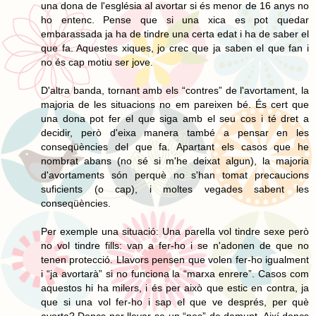
una dona de l'església al avortar si és menor de 16 anys no
ho entenc. Pense que si una xica es pot quedar
embarassada ja ha de tindre una certa edat i ha de saber el
que fa. Aquestes xiques, jo crec que ja saben el que fan i
no és cap motiu ser jove.
D'altra banda, tornant amb els “contres” de l'avortament, la
majoria de les situacions no em pareixen bé. És cert que
una dona pot fer el que siga amb el seu cos i té dret a
decidir, però d'eixa manera també a pensar en les
conseqüències del que fa. Apartant els casos que he
nombrat abans (no sé si m'he deixat algun), la majoria
d'avortaments són perquè no s'han tomat precaucions
suficients (o cap), i moltes vegades sabent les
conseqüències.
Per exemple una situació: Una parella vol tindre sexe però
no vol tindre fills: van a fer-ho i se n'adonen de que no
tenen protecció. Llavors pensen que volen fer-ho igualment
i “ja avortarà” si no funciona la “marxa enrere”. Casos com
aquestos hi ha milers, i és per això que estic en contra, ja
que si una vol fer-ho i sap el que ve després, per què
avorta? Doncs per llevar-se un “pes” de damunt. Així doncs