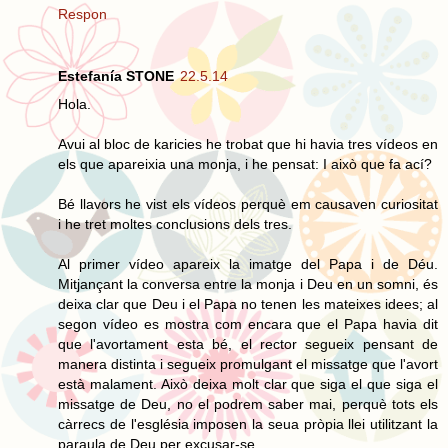
Respon
Estefanía STONE
22.5.14
Hola.
Avui al bloc de karicies he trobat que hi havia tres vídeos en
els que apareixia una monja, i he pensat: I això que fa ací?
Bé llavors he vist els vídeos perquè em causaven curiositat
i he tret moltes conclusions dels tres.
Al primer vídeo apareix la imatge del Papa i de Déu.
Mitjançant la conversa entre la monja i Deu en un somni, és
deixa clar que Deu i el Papa no tenen les mateixes idees; al
segon vídeo es mostra com encara que el Papa havia dit
que l'avortament esta bé, el rector segueix pensant de
manera distinta i segueix promulgant el missatge que l'avort
està malament. Això deixa molt clar que siga el que siga el
missatge de Deu, no el podrem saber mai, perquè tots els
càrrecs de l'església imposen la seua pròpia llei utilitzant la
paraula de Deu per excusar-se.