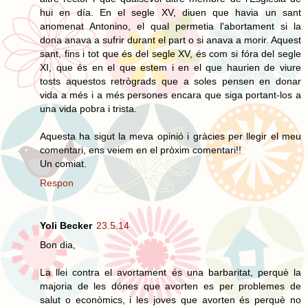
hui en día. En el segle XV, diuen que havia un sant
anomenat Antonino, el qual permetia l'abortament si la
dona anava a sufrir durant el part o si anava a morir. Aquest
sant, fins i tot que és del segle XV, és com si fóra del segle
XI, que és en el que estem i en el que haurien de viure
tosts aquestos retrògrads que a soles pensen en donar
vida a més i a més persones encara que siga portant-los a
una vida pobra i trista.
Aquesta ha sigut la meva opinió i gràcies per llegir el meu
comentari, ens veiem en el pròxim comentari!!
Un comiat.
Respon
Yoli Becker
23.5.14
Bon dia,
La llei contra el avortament és una barbaritat, perquè la
majoria de les dónes que avorten es per problemes de
salut o econòmics, i les joves que avorten és perquè no