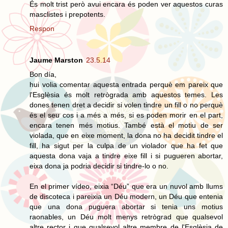
És molt trist però avui encara és poden ver aquestos curas
masclistes i prepotents.
Respon
Jaume Marston
23.5.14
Bon día,
hui volia comentar aquesta entrada perquè em pareix que
l'Esglèsia és molt retrògrada amb aquestos temes. Les
dones tenen dret a decidir si volen tindre un fill o no perquè
és el seu cos i a més a més, si es poden morir en el part,
encara tenen més motius. També està el motiu de ser
violada, que en eixe moment, la dona no ha decidit tindre el
fill, ha sigut per la culpa de un violador que ha fet que
aquesta dona vaja a tindre eixe fill i si pugueren abortar,
eixa dona ja podria decidir si tindre-lo o no.
En el primer vídeo, eixia “Déu” que era un nuvol amb llums
de discoteca i pareixia un Déu modern, un Déu que entenia
que una dona puguera abortar si tenia uns motius
raonables, un Déu molt menys retrògrad que qualsevol
altre rector i que qualsevol altre membre de l'Esglèsia de