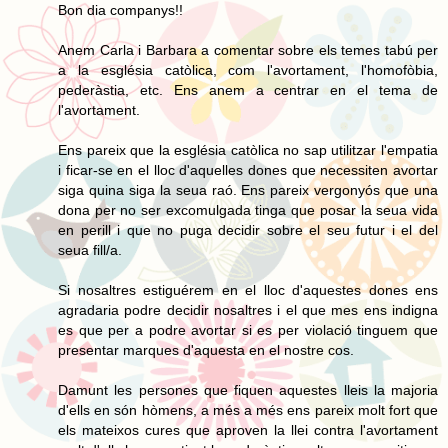
Bon dia companys!!
Anem Carla i Barbara a comentar sobre els temes tabú per
a la església catòlica, com l'avortament, l'homofòbia,
pederàstia, etc. Ens anem a centrar en el tema de
l'avortament.
Ens pareix que la església catòlica no sap utilitzar l'empatia
i ficar-se en el lloc d'aquelles dones que necessiten avortar
siga quina siga la seua raó. Ens pareix vergonyós que una
dona per no ser excomulgada tinga que posar la seua vida
en perill i que no puga decidir sobre el seu futur i el del
seua fill/a.
Si nosaltres estiguérem en el lloc d'aquestes dones ens
agradaria podre decidir nosaltres i el que mes ens indigna
es que per a podre avortar si es per violació tinguem que
presentar marques d'aquesta en el nostre cos.
Damunt les persones que fiquen aquestes lleis la majoria
d'ells en són hòmens, a més a més ens pareix molt fort que
els mateixos cures que aproven la llei contra l'avortament