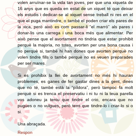
volen arruïnar-se la vida tan joves, per que una xiqueta de
16 anys que es queda en estat de un xiquet té que deixar
els estudis i dedicar-se al xiquet sense treball ni res en el
que el puga mantindre, o també el poden criar els pares de
la xica, però això es com passar-li “el marró” als pares i
donar-lis una carrega i una boca més que alimentar. Per
això pense que el avortament no tindria que estar prohibit
perquè la majoria, no totes, avorten per una bona causa i
no perquè si, també hi han dones que avorten perquè no
volen tindre fills o també perquè no es veuen preparades
per ser mares.
Si es prohibix la llei de avortament no més hi hauran
problemes, es ganes de fer gastar dines a la gent, dines
que no té, també està la “píldora”, però tampoc fa molt
perquè si es trenca el preservatiu i ni tu ni la teua parella
vos adoneu ja teniu que tindre el crio, encara que no
pugues o no vulgues, però tens que tindre-lo i criar-lo si o
si.
Una abraçada.
Respon