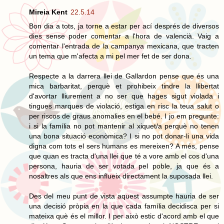
Mireia Kent
22.5.14
Bon dia a tots, ja torne a estar per ací després de diversos
dies sense poder comentar a l'hora de valencià. Vaig a
comentar l'entrada de la campanya mexicana, que tracten
un tema que m'afecta a mi pel mer fet de ser dona.
Respecte a la darrera llei de Gallardon pense que és una
mica barbaritat, perquè et prohibeix tindre la llibertat
d'avortar lliurement a no ser que hages sigut violada i
tingues marques de violació, estiga en risc la teua salut o
per riscos de graus anomalies en el bebé. I jo em pregunte:
i si la família no pot mantenir al xiquet/a perquè no tenen
una bona situació econòmica? I si no pot donar-li una vida
digna com tots el sers humans es mereixen? A més, pense
que quan es tracta d'una llei que té a vore amb el cos d'una
persona, hauria de ser votada pel poble, ja que és a
nosaltres als que ens influeix directament la suposada llei.
Des del meu punt de vista aquest assumpte hauria de ser
una decisió pròpia en la que cada família decidisca per si
mateixa què és el millor. I per això estic d'acord amb el que