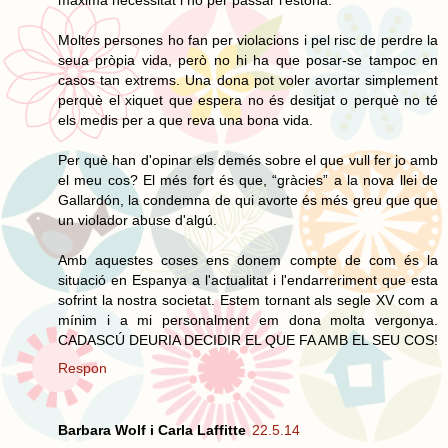
Moltes persones ho fan per violacions i pel risc de perdre la
seua pròpia vida, però no hi ha que posar-se tampoc en
casos tan extrems. Una dona pot voler avortar simplement
perquè el xiquet que espera no és desitjat o perquè no té
els medis per a que reva una bona vida.
Per què han d'opinar els demés sobre el que vull fer jo amb
el meu cos? El més fort és que, “gràcies” a la nova llei de
Gallardón, la condemna de qui avorte és més greu que que
un violador abuse d'algú.
Amb aquestes coses ens donem compte de com és la
situació en Espanya a l'actualitat i l'endarreriment que esta
sofrint la nostra societat. Estem tornant als segle XV com a
mínim i a mi personalment em dona molta vergonya.
CADASCÚ DEURIA DECIDIR EL QUE FA AMB EL SEU COS!
Respon
Barbara Wolf i Carla Laffitte
22.5.14