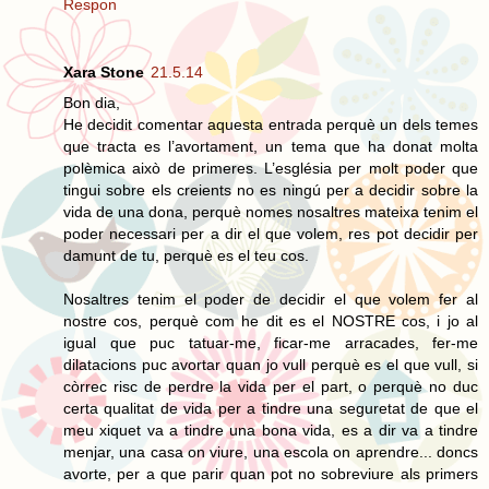
Respon
Xara Stone
21.5.14
Bon dia,
He decidit comentar aquesta entrada perquè un dels temes
que tracta es l’avortament, un tema que ha donat molta
polèmica això de primeres. L’església per molt poder que
tingui sobre els creients no es ningú per a decidir sobre la
vida de una dona, perquè nomes nosaltres mateixa tenim el
poder necessari per a dir el que volem, res pot decidir per
damunt de tu, perquè es el teu cos.
Nosaltres tenim el poder de decidir el que volem fer al
nostre cos, perquè com he dit es el NOSTRE cos, i jo al
igual que puc tatuar-me, ficar-me arracades, fer-me
dilatacions puc avortar quan jo vull perquè es el que vull, si
còrrec risc de perdre la vida per el part, o perquè no duc
certa qualitat de vida per a tindre una seguretat de que el
meu xiquet va a tindre una bona vida, es a dir va a tindre
menjar, una casa on viure, una escola on aprendre... doncs
avorte, per a que parir quan pot no sobreviure als primers