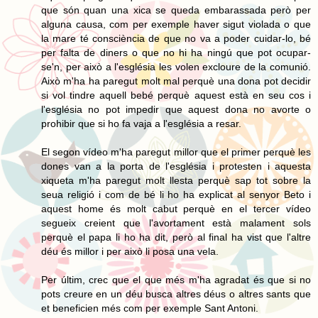
que són quan una xica se queda embarassada però per
alguna causa, com per exemple haver sigut violada o que
la mare té consciència de que no va a poder cuidar-lo, bé
per falta de diners o que no hi ha ningú que pot ocupar-
se'n, per això a l'església les volen excloure de la comunió.
Això m'ha ha paregut molt mal perquè una dona pot decidir
si vol tindre aquell bebé perquè aquest està en seu cos i
l'església no pot impedir que aquest dona no avorte o
prohibir que si ho fa vaja a l'església a resar.
El segon vídeo m'ha paregut millor que el primer perquè les
dones van a la porta de l'església i protesten i aquesta
xiqueta m'ha paregut molt llesta perquè sap tot sobre la
seua religió i com de bé li ho ha explicat al senyor Beto i
aquest home és molt cabut perquè en el tercer vídeo
segueix creient que l'avortament està malament sols
perquè el papa li ho ha dit, però al final ha vist que l'altre
déu és millor i per això li posa una vela.
Per últim, crec que el que més m'ha agradat és que si no
pots creure en un déu busca altres déus o altres sants que
et beneficien més com per exemple Sant Antoni.