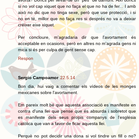
si no vol cap xiquet que no faça el que no ha de fer... I amb
això no dic que no tinga sexe, però que use protecció, i si
no en té, millor que no faça res si després no va a deixar
créixer eixe xiquet.
Per concloure, m'agradaria dir que l'avortament és
acceptable en ocasions, però en altres no m'agrada gens ni
mica si és per culpa de gent sense cap.
Respon
Sergio Campoamor
22.5.14
Bon dia, hui vaig a comentar els vídeos de les monges
mexicanes sobre l'avortament.
Em pareix molt bé que aquesta associació es manifeste en
contra d'una llei que pense que és absurda i sobretot que
es manifeste dels seus propis companys de l'església
catòlica que van a favor de ficar aquesta llei.
Perquè no pot decidir una dona si vol tindre un fill o no?