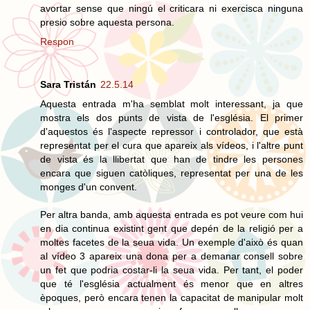
avortar sense que ningú el criticara ni exercisca ninguna
presio sobre aquesta persona.
Respon
Sara Tristán
22.5.14
Aquesta entrada m'ha semblat molt interessant, ja que
mostra els dos punts de vista de l'església. El primer
d'aquestos és l'aspecte repressor i controlador, que està
representat per el cura que apareix als vídeos, i l'altre punt
de vista és la llibertat que han de tindre les persones
encara que siguen catòliques, representat per una de les
monges d'un convent.
Per altra banda, amb aquesta entrada es pot veure com hui
en dia continua existint gent que depén de la religió per a
moltes facetes de la seua vida. Un exemple d'això és quan
al vídeo 3 apareix una dona per a demanar consell sobre
un fet que podria costar-li la seua vida. Per tant, el poder
que té l'església actualment és menor que en altres
èpoques, però encara tenen la capacitat de manipular molt