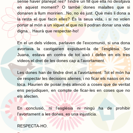
sense haver planejat res? Tindre un fill que ella no desitjava
en aquest moment? O també dones malaltes que si
donaren a llum moririen...No, no és just. Què més li dona a
la resta el que facin elles? És la seua vida, i si no volen
portar al món a un xiquet al que no li podran donar una vida
digna... Haurà que respectar-ho!
En el un dels vídeos, parlaven de l'excomunió, si una dona
avortava la castigarien expulsant-la de l'església. Sor
Juana, estava en contra de tot això i defèn en els tres
vídeos el dret de les dones cap a l'avortament.
Les dones han de tindre dret a l'avortament. Tot el món ha
de respectar les decisions alienes, i no ficar els nasos on no
toca. Haurien de posar més atenció a coses que de veritat
ens perjudiquen, en compte de ficar-les en coses que no
els afecten.
En conclusió, ni l'església ni ningú ha de prohibir
l'avortament a les dones, es una injustícia.
RESPECTA-HO.