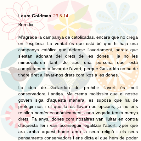
Laura Goldman
23.5.14
Bon dia,
M'agrada la campanya de catolicadas, encara que no crega
en l'església. La veritat és que està bé que hi haja una
campanya catòlica que defense l'avortament, pareix que
s'estan adonant del drets de les dones i ja no les
minusvaloren tant. Jo sóc una persona que està
completament a favor de l'avort, perquè Gallardón no ha de
tindre dret a llevar-nos drets com ixos a les dones.
La idea de Gallardón de prohibir l'avort és molt
conservadora i antiga. Me crema moltíssim que el nostre
govern siga d'aquesta manera, es suposa que ha de
protegir-nos i el que fa és llevar-nos opcions, ja no ens
retallen només econòmicament, cada vegada tenim menys
drets. Fa anys, dones com nosaltres van lluitar en contra
d'aquesta llei i van aconseguir legalitzar l'abort, ¿per què
ara arriba aquest home amb la seua religió i els seus
pensaments conservadors i ens dicta el que hem de poder