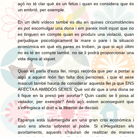
açò no té clar què és un fetus i quan es considera que és
un embrió, per exemple.
En un dels vídeos també es diu en quines circumstàncies
es pot excomulgar una dona i em pareix molt injust que no
es tinguen en compte quan es produïx una violació, quan
perjudique psicològicament la mare o pare i la situació
econòmica en què els pares es troben, ja que si açò últim
no es té en compte també, no se li podrà proporcionar una
vida digna al xiquet.
Quan es parla d'esta llei, ningú recorda que per a portar a
algú a aquest món fan falta dos persones, i que el sexe
masculí també hauria de considerar aquesta llei ja que ENS
AFECTA A AMBDÓS SEXES. Què vol dir que a una dona se
li fique en la presó per avortar? Quin castic se li posa al
violador, per exemple? Amb açò estem aconseguint que
s'infringisca el dret a la llibertat de decisió.
Espanya està submergida en una gran crisi econòmica i
això ens afecta sobretot al poble. Si s’il•legalitzen els
avortaments, aquests s'hauran de realitzar de manera