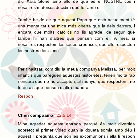
diu Xara Stone amb allò de que és el NOSTRE cos i
nosaltres mateixes decidim què fer amb ell.
També he de dir que aquest Papa que està actualment té
una mentalitat una mica més oberta que la dels darrers, i
encara que molts catòlics no lis agrade, de segur que
també hi han d'altres que pensen com ell. A més, si
nosaltres respectem les seues creences, que ells respecten
les nostres decisions.
Per finalitzar, com diu la meua companya Melissa, per molt
infantils que pareguen aquestes historietes, tenen molta raó
i encara que no ho accepten, al menys, que respecten i no
foten als que pensen d'altra manera.
Respon
Chen campoamor
22.5.14
M'ha agradat aquesta entrada perquè és molt divertida
sobretot el primer vídeo quan la xiqueta somia amb déu i
aquest li pregunta que són les excomunions i ella li respon