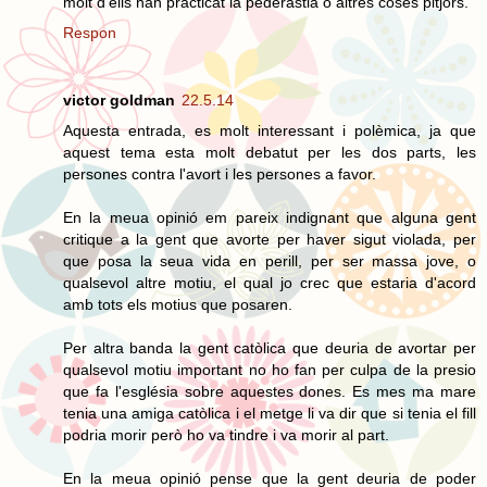
molt d'ells han practicat la pederàstia o altres coses pitjors.
Respon
victor goldman
22.5.14
Aquesta entrada, es molt interessant i polèmica, ja que
aquest tema esta molt debatut per les dos parts, les
persones contra l'avort i les persones a favor.
En la meua opinió em pareix indignant que alguna gent
critique a la gent que avorte per haver sigut violada, per
que posa la seua vida en perill, per ser massa jove, o
qualsevol altre motiu, el qual jo crec que estaria d'acord
amb tots els motius que posaren.
Per altra banda la gent catòlica que deuria de avortar per
qualsevol motiu important no ho fan per culpa de la presio
que fa l'església sobre aquestes dones. Es mes ma mare
tenia una amiga catòlica i el metge li va dir que si tenia el fill
podria morir però ho va tindre i va morir al part.
En la meua opinió pense que la gent deuria de poder