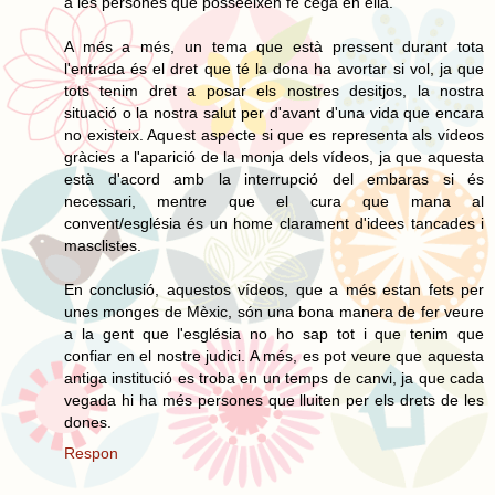
a les persones que posseeixen fe cega en ella.
A més a més, un tema que està pressent durant tota
l'entrada és el dret que té la dona ha avortar si vol, ja que
tots tenim dret a posar els nostres desitjos, la nostra
situació o la nostra salut per d'avant d'una vida que encara
no existeix. Aquest aspecte si que es representa als vídeos
gràcies a l'aparició de la monja dels vídeos, ja que aquesta
està d'acord amb la interrupció del embaras si és
necessari, mentre que el cura que mana al
convent/església és un home clarament d'idees tancades i
masclistes.
En conclusió, aquestos vídeos, que a més estan fets per
unes monges de Mèxic, són una bona manera de fer veure
a la gent que l'església no ho sap tot i que tenim que
confiar en el nostre judici. A més, es pot veure que aquesta
antiga institució es troba en un temps de canvi, ja que cada
vegada hi ha més persones que lluiten per els drets de les
dones.
Respon