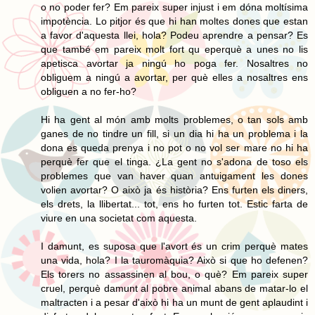
o no poder fer? Em pareix super injust i em dóna moltísima
impotència. Lo pitjor és que hi han moltes dones que estan
a favor d'aquesta llei, hola? Podeu aprendre a pensar? Es
que també em pareix molt fort qu eperquè a unes no lis
apetisca avortar ja ningú ho poga fer. Nosaltres no
obliguem a ningú a avortar, per què elles a nosaltres ens
obliguen a no fer-ho?
Hi ha gent al món amb molts problemes, o tan sols amb
ganes de no tindre un fill, si un dia hi ha un problema i la
dona es queda prenya i no pot o no vol ser mare no hi ha
perquè fer que el tinga. ¿La gent no s'adona de toso els
problemes que van haver quan antuigament les dones
volien avortar? O això ja és història? Ens furten els diners,
els drets, la llibertat... tot, ens ho furten tot. Estic farta de
viure en una societat com aquesta.
I damunt, es suposa que l'avort és un crim perquè mates
una vida, hola? I la tauromàquia? Això si que ho defenen?
Els torers no assassinen al bou, o què? Em pareix super
cruel, perquè damunt al pobre animal abans de matar-lo el
maltracten i a pesar d'això hi ha un munt de gent aplaudint i