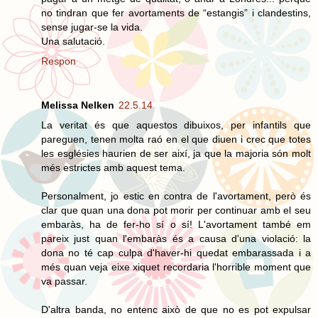
no tindran que fer avortaments de “estangis” i clandestins,
sense jugar-se la vida.
Una salutació.
Respon
Melissa Nelken
22.5.14
La veritat és que aquestos dibuixos, per infantils que
pareguen, tenen molta raó en el que diuen i crec que totes
les esglésies haurien de ser així, ja que la majoria són molt
més estrictes amb aquest tema.
Personalment, jo estic en contra de l'avortament, però és
clar que quan una dona pot morir per continuar amb el seu
embaràs, ha de fer-ho sí o sí! L'avortament també em
pareix just quan l'embaràs és a causa d'una violació: la
dona no té cap culpa d'haver-hi quedat embarassada i a
més quan veja eixe xiquet recordaria l'horrible moment que
va passar.
D'altra banda, no entenc això de que no es pot expulsar