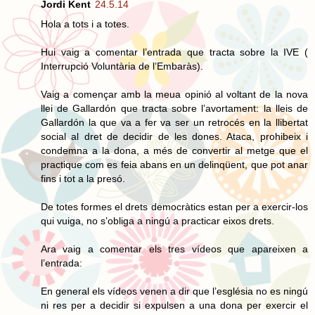
Jordi Kent
24.5.14
Hola a tots i a totes.
Hui vaig a comentar l’entrada que tracta sobre la IVE (
Interrupció Voluntària de l’Embaràs).
Vaig a començar amb la meua opinió al voltant de la nova
llei de Gallardón que tracta sobre l’avortament: la lleis de
Gallardón la que va a fer va ser un retrocés en la llibertat
social al dret de decidir de les dones. Ataca, prohibeix i
condemna a la dona, a més de convertir al metge que el
practique com es feia abans en un delinqüent, que pot anar
fins i tot a la presó.
De totes formes el drets democràtics estan per a exercir-los
qui vuiga, no s’obliga a ningú a practicar eixos drets.
Ara vaig a comentar els tres vídeos que apareixen a
l’entrada:
En general els vídeos venen a dir que l’església no es ningú
ni res per a decidir si expulsen a una dona per exercir el