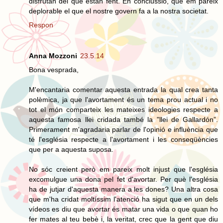
disfrutan del que estan fent. En conclussió, que em pareix
deplorable el que el nostre govern fa a la nostra societat.
Respon
Anna Mozzoni
23.5.14
Bona vesprada,
M'encantaria comentar aquesta entrada la qual crea tanta
polèmica, ja que l'avortament és un tema prou actual i no
tot el món comparteix les mateixes ideologies respecte a
aquesta famosa llei cridada també la "llei de Gallardón”.
Primerament m'agradaria parlar de l'opinió e influència que
té l'església respecte a l'avortament i les conseqüències
que per a aquesta suposa.
No sóc creient però em pareix molt injust que l'església
excomulgue una dona pel fet d'avortar. Per què l'església
ha de jutjar d'aquesta manera a les dones? Una altra cosa
que m'ha cridat moltíssim l'atenció ha sigut que en un dels
vídeos es diu que avortar és matar una vida o que quan ho
fer mates al teu bebè i, la veritat, crec que la gent que diu