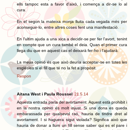
ells tampoc esta a favor d'això, i comença a dir-se lo al
cura.
En el segon la mateixa monja lluita cada vegada més per
aconseguir-lo, entre altres coses fent una manifestació.
En l'ultim ajuda a una xica a decidir-se per fer l'avort, tenint
en compte que un cura també el deia. Quan el primer cura
llega diu que en aquest cas el deixarà fer-ho i l'ajudarà.
La meua opinió és que això deuria acceptar-se en totes les
esglésies si el fill que té no la fet a propòsit.
Respon
Aitana West i Paula Roussel
21.5.14
Aquesta entrada parla del avortament. Aquest està prohibit i
en la nostra opinió és molt injust. Si una dona es queda
embarassada per qualsevol raó, hauria de tindre dret al
avortament. I si haguera sigut violada? Significa això que
hauria de donar a llum un fill sense saber qui es el pare i