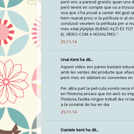
però ens a parecid graciós quan una do
però tenint en compte que va a trosso
xica que s'ha posat a cantar del gust q
hem reanat prou si la pel·lícula ix al 
conclusió veuríem la pel·lícula per a 
mes edat JAJAJAJA BUENO AÇÒ ÉS TO
EL VÍDEO COM A NOSALTRES."
25.11.14
Unai Kent ha dit...
Aquest vídeo em pareix bastant educati
amb les ventes del producte que afavo
però mes en adelant es converteix en 
Per altra part la peli-cula,vorela seria 
en l'historia,encara que tot això es i
l'historia,facilita ningun treball dur 
a la societat de hui en dia.
25.11.14
Daniele kent ha dit...