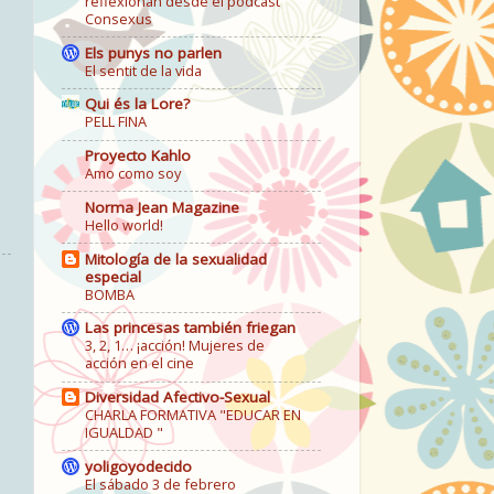
reflexionan desde el podcast
Consexus
Els punys no parlen
El sentit de la vida
Qui és la Lore?
PELL FINA
Proyecto Kahlo
Amo como soy
Norma Jean Magazine
Hello world!
Mitología de la sexualidad
especial
BOMBA
Las princesas también friegan
3, 2, 1… ¡acción! Mujeres de
acción en el cine
Diversidad Afectivo-Sexual
CHARLA FORMATIVA "EDUCAR EN
IGUALDAD "
yoligoyodecido
El sábado 3 de febrero