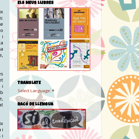
ELS MEUS LLIBRES
ix
s:
ue
 o
 i
ca
na
e,
es
nt
TRANSLATE
 i
Select Language
▼
mb
e,
at
RACÓ DE LLENGUA
ix
 i
 i