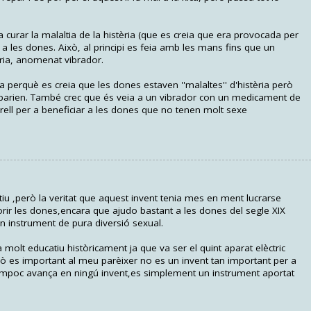
curar la malaltia de la histèria (que es creia que era provocada per
 a les dones. Això, al principi es feia amb les mans fins que un
ria, anomenat vibrador.
a perquè es creia que les dones estaven ''malaltes'' d'histèria però
rbarien. També crec que és veia a un vibrador con un medicament de
rell per a beneficiar a les dones que no tenen molt sexe
u ,però la veritat que aquest invent tenia mes en ment lucrarse
rir les dones,encara que ajudo bastant a les dones del segle XIX
 instrument de pura diversió sexual.
ria molt educatiu històricament ja que va ser el quint aparat elèctric
ixò es important al meu parèixer no es un invent tan important per a
ni tampoc avança en ningú invent,es simplement un instrument aportat