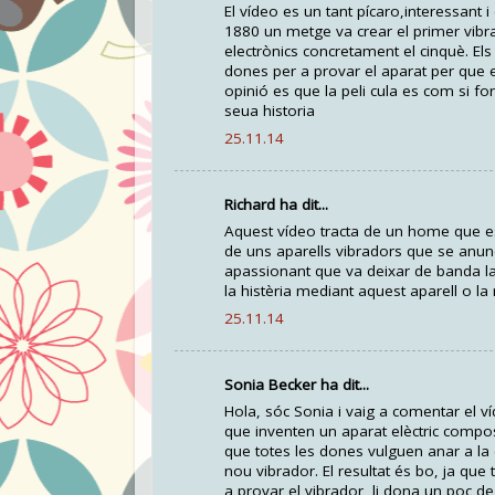
El vídeo es un tant pícaro,interessant i
1880 un metge va crear el primer vibra
electrònics concretament el cinquè. El
dones per a provar el aparat per que e
opinió es que la peli cula es com si f
seua historia
25.11.14
Richard ha dit...
Aquest vídeo tracta de un home que es
de uns aparells vibradors que se anun
apassionant que va deixar de banda la
la histèria mediant aquest aparell o la
25.11.14
Sonia Becker ha dit...
Hola, sóc Sonia i vaig a comentar el v
que inventen un aparat elèctric compo
que totes les dones vulguen anar a l
nou vibrador. El resultat és bo, ja qu
a provar el vibrador, li dona un poc de 