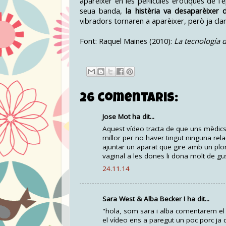
aparèixer en les pel·lícules eròtiques de l
seua banda,
la histèria va desaparèixer 
vibradors tornaren a aparèixer, però ja cla
Font: Raquel Maines (2010):
La tecnología 
26 comentaris:
Jose Mot ha dit...
Aquest vídeo tracta de que uns mèdics
millor per no haver tingut ninguna rela
ajuntar un aparat que gire amb un plom
vaginal a les dones li dona molt de gus
24.11.14
Sara West & Alba Becker ! ha dit...
"hola, som sara i alba comentarem el v
el vídeo ens a paregut un poc porc ja q