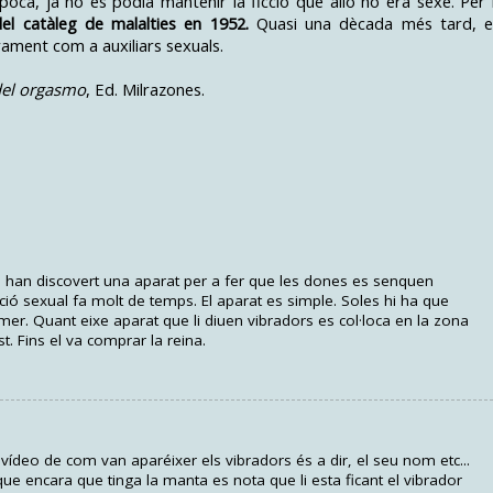
’època, ja no es podia mantenir la ficció que allò no era sexe. Per 
del catàleg de malalties en 1952.
Quasi una dècada més tard, e
rament com a auxiliars sexuals.
del orgasmo
, Ed. Milrazones.
 han discovert una aparat per a fer que les dones es senquen
ció sexual fa molt de temps. El aparat es simple. Soles hi ha que
er. Quant eixe aparat que li diuen vibradors es col·loca en la zona
t. Fins el va comprar la reina.
ídeo de com van aparéixer els vibradors és a dir, el seu nom etc...
ue encara que tinga la manta es nota que li esta ficant el vibrador