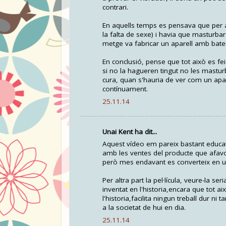
contrari.
En aquells temps es pensava que per a 
la falta de sexe) i havia que masturbar
metge va fabricar un aparell amb bate
En conclusió, pense que tot això es fei
si no la hagueren tingut no les mastu
cura, quan s'hauria de ver com un apa
contínuament.
25.11.14
Unai Kent ha dit...
Aquest vídeo em pareix bastant educati
amb les ventes del producte que afavo
però mes endavant es converteix en un
Per altra part la pel·lícula, veure-la se
inventat en l'historia,encara que tot a
l'historia,facilita ningun treball dur 
a la societat de hui en dia.
25.11.14