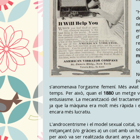
“
d
n
e
d
r
o
m
d
N
p
s’anomenava l’orgasme femení. Més aviat la
temps. Per això, quan el
1880
un metge v
entusiasme. La mecanització del tractam
ja que la màquina era molt més ràpida i e
encara més lucratiu.
L’androcentrisme i el model sexual coital, 
mitjançant (i/o gràcies a) un coit amb un
per això va ser realitzada durant anys a l