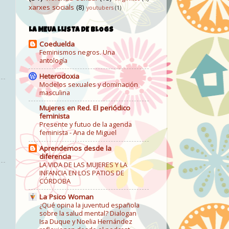
xarxes socials
(8)
youtubers
(1)
LA MEUA LLISTA DE BLOGS
Coeduelda
Feminismos negros. Una
antología
Heterodoxia
Modelos sexuales y dominación
masculina
Mujeres en Red. El periódico
feminista
Presente y futuo de la agenda
feminista - Ana de Miguel
Aprendemos desde la
diferencia
LA VIDA DE LAS MUJERES Y LA
INFANCIA EN LOS PATIOS DE
CÓRDOBA
La Psico Woman
¿Qué opina la juventud española
sobre la salud mental? Dialogan
Isa Duque y Noelia Hernández