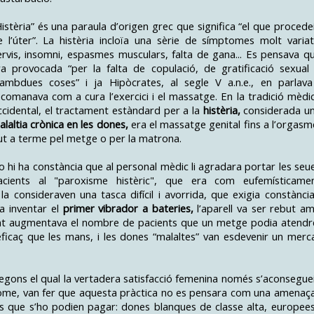
Histèria” és una paraula d’origen grec que significa “el que procede
e l’úter”. La histèria incloïa una sèrie de símptomes molt variat
ervis, insomni, espasmes musculars, falta de gana... Es pensava q
ra provocada “per la falta de copulació, de gratificació sexual
’ambdues coses” i ja Hipòcrates, al segle V a.n.e., en parlava
ecomanava com a cura l’exercici i el massatge. En la tradició mèdi
ccidental, el tractament estàndard per a la
histèria,
considerada u
alaltia crònica en les dones,
era el massatge genital fins a l’orgasm
ut a terme pel metge o per la matrona.
o hi ha constància que al personal mèdic li agradara portar les seu
acients al "paroxisme histèric", que era com eufemísticame
 consideraven una tasca difícil i avorrida, que exigia constància
a inventar el
primer vibrador a bateries,
l’aparell va ser rebut a
ent augmentava el nombre de pacients que un metge podia atendr
ficaç que les mans, i les dones “malaltes” van esdevenir un merc
segons el qual la vertadera satisfacció femenina només s’aconsegue
 home, van fer que aquesta pràctica no es pensara com una amenaça
es que s’ho podien pagar: dones blanques de classe alta, europees