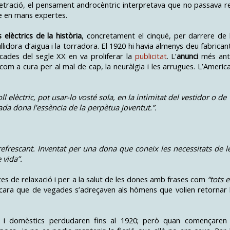
tració, el pensament androcèntric interpretava que no passava r
e en mans expertes.
 elèctrics de la història
, concretament el cinqué, per darrere de 
ullidora d’aigua i la torradora. El 1920 hi havia almenys deu fabrican
cades del segle XX en va proliferar la
publicitat
. L’
anunci
més ant
com a cura per al mal de cap, la neuràlgia i les arrugues. L’Americ
lèctric, pot usar-lo vosté sola,
en la intimitat del vestidor
o de
 cada dona l’essència de la perpètua joventut.”.
escant. Inventat per una dona
que coneix
les necessitats de l
 vida”.
s de relaxació i per a la salut de les dones amb frases com
“tots e
cara que de vegades s’adreçaven als hòmens que volien retornar 
s i domèstics perdudaren fins al 1920; però quan començaren