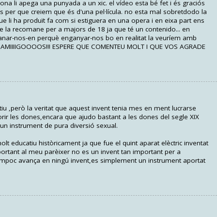
na li apega una punyada a un xic. el vídeo esta bé fet i és graciós
s per que creiem que és d'una pel·lícula. no esta mal sobretdodo la
ue li ha produït fa com si estiguera en una opera i en eixa part ens
cine la recomane per a majors de 18 ja que té un contenido... en
reanar-nos-en perquè enganyar-nos bo en realitat la veuríem amb
T AMIIIIGOOOOS!!! ESPERE QUE COMENTEU MOLT I QUE VOS AGRADE
u ,però la veritat que aquest invent tenia mes en ment lucrarse
rir les dones,encara que ajudo bastant a les dones del segle XIX
un instrument de pura diversió sexual.
molt educatiu històricament ja que fue el quint aparat elèctric inventat
mportant al meu parèixer no es un invent tan important per a
ni tampoc avança en ningú invent,es simplement un instrument aportat