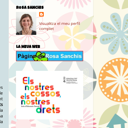
ROSA SANCHIS
Visualitza el meu perfil
complet
LA MEUA WEB
es
de
nt
ts
da
na
la