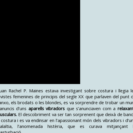
uan Rachel P. Maines estava investigant sobre costura i llegia l
evistes femenines de principis del segle XX que parlaven del punt 
anxo, els brodats o les blondes, es va sorprendre de trobar un mu
’anuncis d’uns
aparells vibradors
que s’anunciaven com a
relaxan
usculars.
El descobriment va ser tan sorprenent que deixà de ban
a costura i es va endinsar en l’apassionant món dels vibradors i d’u
alaltia, l’anomenada histèria, que es curava mitjançant 
asturbació.