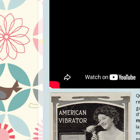
Q
r
g
d
m
l
m
m