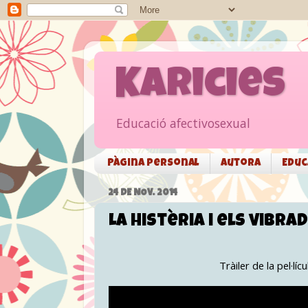
Karicies
Educació afectivosexual
Pàgina personal
Autora
Educ
24 DE NOV. 2014
La histèria i els vibra
Tràiler de la pel·lí