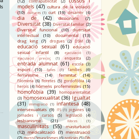
la
cossos i
(12)
contrapublicitat
(2)
models
(47)
ls
cultura de la violació
(10)
curt
(19)
desamor
(4)
cultures
(1)
dia de
(42)
diccionaris
(7)
Diversitat
(38)
Diversitat familiar
(2)
Diversitat funcional
(10)
diversitat
intel·lectual
(10)
documental
(13)
drag king
(7)
drogues
(2)
DSM
(3)
educació sexual
(61)
educació
sexual infantil
(8)
ejaculació
(1)
enquesta
(2)
ejaculació precoç
(1)
entrada alumnat
(61)
escola
(3)
esport
(10)
famílies
(6)
falles
(1)
feminisme
(14)
feminitat
(14)
Filomena
(6)
floretes
(5)
gordofòbia
(4)
hòmens profeministes
(15)
herois
(4)
homofòbia
(39)
homoparentalitat
homosexualitat
(36)
Igualtat
(3)
(31)
infantesa
(48)
immigració
(1)
intersexualitats
(9)
joguines
(4)
ITS
(1)
jornades i cursos
(5)
legislació
(4)
lesbianisme
(21)
llibres
(1)
masculinitats
(55)
masturbació
(12)
medicalització
(7)
menstruació
(7)
Oh
micro(?)masclismes
(6)
notícies
(5)