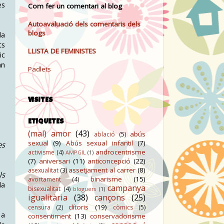
es
Com fer un comentari al blog
Autoavaluació dels comentaris dels
blogs
la
ts
LLISTA DE FEMINISTES
ic
an
Padlets
VISITES
ETIQUETES
(mal) amor
(43)
abús
ablació
(5)
sexual
(9)
Abús sexual infantil
(7)
es
androcentrisme
activisme
(4)
AMPGIL
(1)
(7)
aniversari
(11)
anticoncepció
(22)
assetjament al carrer
(8)
asexualitat
(3)
ls
binarisme
(15)
avortament
(4)
la
campanya
bisexualitat
(4)
bloguers
(1)
igualitària
(38)
cançons
(25)
clítoris
(19)
censura
(2)
còmics
(5)
 a
consentiment
(13)
conservadorisme