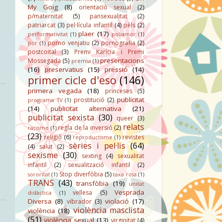
My Goig
(8)
orientació sexual
(2)
p/maternitat
(5)
pansexualitat
(2)
patriarcat
(3)
pel·lícula infantil
(4)
pèls
(2)
plaer
(17)
performativitat
(1)
poliamor
(1)
porno venjatiu
(2)
pornografia
(2)
por
(1)
postcoital
(3)
Premi Karícia i Premi
presentacions
Mossegada
(5)
premsa
(1)
(16)
preservatius
(15)
pressió
(14)
primer cicle d'eso
(146)
primera vegada
(18)
princeses
(5)
publicitat
prostitució
(2)
programa TV
(1)
(14)
publicitat alternativa
(21)
publicitat sexista
(30)
queer
(3)
relats
regla de la inversió
(2)
racisme
(1)
(23)
religió
(6)
revistes
reproductisme
(1)
sèries i pel·lis
(64)
(4)
salut
(2)
sexisme
(30)
sexting
(4)
sexualitat
infantil
(2)
sexualització infantil
(2)
Stop diverfòbia
(5)
sororitat
(1)
taxa rosa
(1)
TRANS
(43)
transfòbia
(19)
unitat
Vesprada
vellesa
(5)
didàctica
(1)
Diversa
(8)
violació
(17)
vibrador
(3)
violència masclista
violència
(18)
(51)
violència sexual
(13)
virginitat
(4)