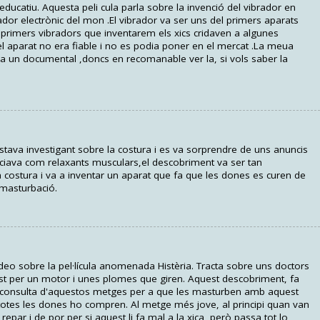
 educatiu. Aquesta peli cula parla sobre la invenció del vibrador en
dor electrònic del mon .El vibrador va ser uns del primers aparats
s primers vibradors que inventarem els xics cridaven a algunes
l aparat no era fiable i no es podia poner en el mercat .La meua
ora un documental ,doncs en recomanable ver la, si vols saber la
tava investigant sobre la costura i es va sorprendre de uns anuncis
ciava com relaxants musculars,el descobriment va ser tan
 costura i va a inventar un aparat que fa que les dones es curen de
 masturbació.
ídeo sobre la pel·lícula anomenada Histèria. Tracta sobre uns doctors
st per un motor i unes plomes que giren. Aquest descobriment, fa
a consulta d'aquestos metges per a que les masturben amb aquest
e totes les dones ho compren. Al metge més jove, al principi quan van
repar i de por per si aquest li fa mal a la xica, però passa tot lo