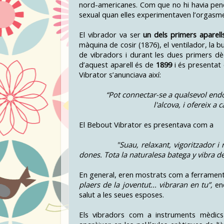
nord-americanes. Com que no hi havia pene
sexual quan elles experimentaven l’orgasm
El vibrador va ser
un dels primers aparells
màquina de cosir (1876), el ventilador, la b
de vibradors i durant les dues primers dè
d’aquest aparell és de
1899
i és presentat 
Vibrator s’anunciava així:
“Pot connectar-se a qualsevol endoll e
l'alcova, i ofereix a
El Bebout Vibrator es presentava com a
"Suau, relaxant, vigoritzador i refr
dones. Tota la naturalesa batega y vibra de
En general, eren mostrats com a ferramente
plaers de la joventut... vibraran en tu”,
en
salut a les seues esposes.
Els vibradors com a instruments mèdic