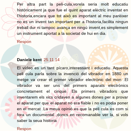
Per altra part la peli-cula,vorela seria molt educatiu
històricament ja que fue el quint aparat elèctric inventat en
l'historia,encara que tot això es important al meu parèixer
no es un invent tan important per a l'historia,facilita ningun
treball dur ni tampoc avança en ningú invent,es simplement
un instrument aportat a la societat de hui en dia.
Respon
Daniele kent
25.11.14
El vídeo es un tant pícaro,interessant i educatiu. Aquesta
peli cula parla sobre la invenció del vibrador en 1880 un
metge va crear el primer vibrador electrònic del mon .El
vibrador va ser uns del primers aparats electrònics
concretament el cinquè. Els primers vibradors que
inventarem els xics cridaven a algunes dones per a provar
el aparat per que el aparat no era fiable i no es podia poner
en el mercat .La meua opinió es que la peli cula es com si
fora un documental ,doncs en recomanable ver la, si vols
saber la seua historia
Respon