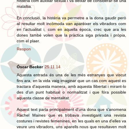
histèria com auxiliar sexual i va deixar de considerar-se una
malaltia.
En conclusió, la histèria va permetre a la dona gaudir però
al resultar molt incòmoda van aparèixer els vibradors com
en l'actualitat i, com en aquella època, crec que ara les
dones també volen que la pràctica siga privada i pròpia,
com el plaer.
Respon
Óscar Becker
25.11.14
Aquesta entrada és una de les més estranyes que viscut
fins ara, en la vida vaig imaginar que un cas com aquest es
tractara d'aquesta manera, amb aquesta llibertat i mirant-lo
des d'un punt habitual o normalitzat i que fóra possible
aquesta classe de mentalitat.
Aquest text parla principalment d'una dona que s'anomena
Rachel Maines que es trobava investigant una revista
costures i revistes femenines, en les quals en una d'elles va
veure uns vibradors, uns aparells nous que resultaven molt