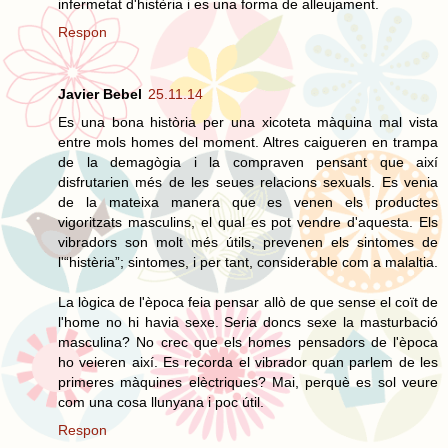
infermetat d'histèria i es una forma de alleujament.
Respon
Javier Bebel
25.11.14
Es una bona història per una xicoteta màquina mal vista
entre mols homes del moment. Altres caigueren en trampa
de la demagògia i la compraven pensant que així
disfrutarien més de les seues relacions sexuals. Es venia
de la mateixa manera que es venen els productes
vigoritzats masculins, el qual es pot vendre d'aquesta. Els
vibradors son molt més útils, prevenen els sintomes de
l'“histèria”; sintomes, i per tant, considerable com a malaltia.
La lògica de l'època feia pensar allò de que sense el coït de
l'home no hi havia sexe. Seria doncs sexe la masturbació
masculina? No crec que els homes pensadors de l'època
ho veieren així. Es recorda el vibrador quan parlem de les
primeres màquines elèctriques? Mai, perquè es sol veure
com una cosa llunyana i poc útil.
Respon