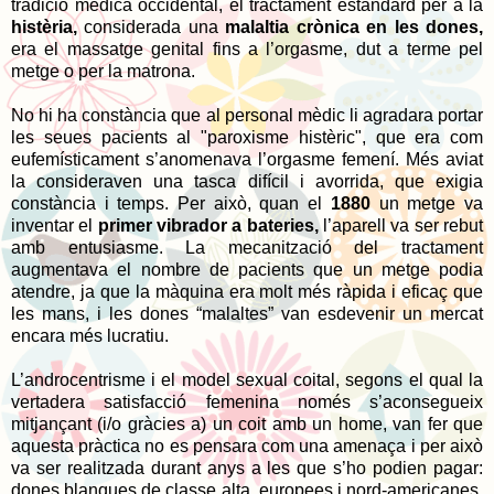
tradició mèdica occidental, el tractament estàndard per a la
histèria,
considerada una
malaltia crònica en les dones,
era el massatge genital fins a l’orgasme, dut a terme pel
metge o per la matrona.
No hi ha constància que al personal mèdic li agradara portar
les seues pacients al "paroxisme histèric", que era com
eufemísticament s’anomenava l’orgasme femení. Més aviat
la consideraven una tasca difícil i avorrida, que exigia
constància i temps. Per això, quan el
1880
un metge va
inventar el
primer vibrador a bateries,
l’aparell va ser rebut
amb entusiasme. La mecanització del tractament
augmentava el nombre de pacients que un metge podia
atendre, ja que la màquina era molt més ràpida i eficaç que
les mans, i les dones “malaltes” van esdevenir un mercat
encara més lucratiu.
L’androcentrisme i el model sexual coital, segons el qual la
vertadera satisfacció femenina només s’aconsegueix
mitjançant (i/o gràcies a) un coit amb un home, van fer que
aquesta pràctica no es pensara com una amenaça i per això
va ser realitzada durant anys a les que s’ho podien pagar:
dones blanques de classe alta, europees i nord-americanes.