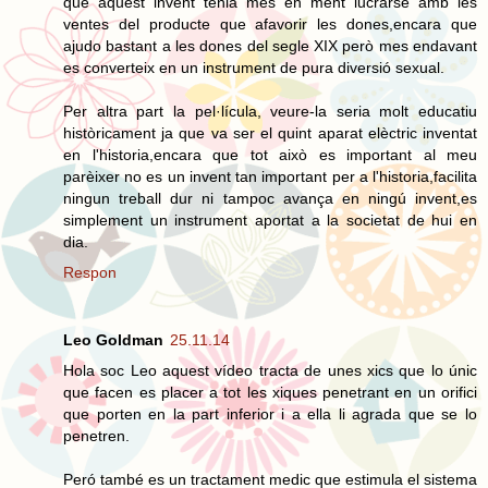
que aquest invent tenia mes en ment lucrarse amb les
ventes del producte que afavorir les dones,encara que
ajudo bastant a les dones del segle XIX però mes endavant
es converteix en un instrument de pura diversió sexual.
Per altra part la pel·lícula, veure-la seria molt educatiu
històricament ja que va ser el quint aparat elèctric inventat
en l'historia,encara que tot això es important al meu
parèixer no es un invent tan important per a l'historia,facilita
ningun treball dur ni tampoc avança en ningú invent,es
simplement un instrument aportat a la societat de hui en
dia.
Respon
Leo Goldman
25.11.14
Hola soc Leo aquest vídeo tracta de unes xics que lo únic
que facen es placer a tot les xiques penetrant en un orifici
que porten en la part inferior i a ella li agrada que se lo
penetren.
Peró també es un tractament medic que estimula el sistema