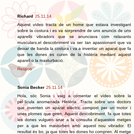
Richard
25.11.14
Aquest vídeo tracta de un home que estava investigant
sobre la costura i es va sorprendre de uns anuncis de uns
aparells vibradors que se anunciava com relaxants
musculars,el descobriment va ser tan apassionant que va
deixar de banda la costura i va a inventar un aparat que fa
que les dones es curen de la histèria mediant aquest
aparell o la masturbació.
Respon
Sonia Becker
25.11.14
Hola, sóc Sonia i vaig a comentar el vídeo sobre la
pel·lícula anomenada Histèria. Tracta sobre uns doctors
que inventen un aparat elèctric compost per un motor i
unes plomes que giren. Aquest descobriment, fa que totes
les dones vulguen anar a la consulta d'aquestos metges
per a que les masturben amb aquest nou vibrador. El
resultat és bo, ja que totes les dones ho compren. Al metge