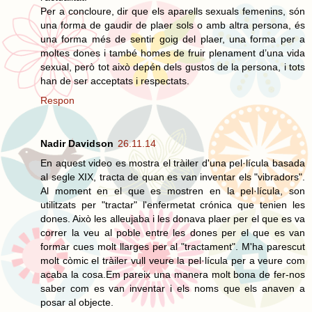
Per a concloure, dir que els aparells sexuals femenins, són
una forma de gaudir de plaer sols o amb altra persona, és
una forma més de sentir goig del plaer, una forma per a
moltes dones i també homes de fruir plenament d’una vida
sexual, però tot això depén dels gustos de la persona, i tots
han de ser acceptats i respectats.
Respon
Nadir Davidson
26.11.14
En aquest video es mostra el tràiler d'una pel·lícula basada
al segle XIX, tracta de quan es van inventar els "vibradors".
Al moment en el que es mostren en la pel·lícula, son
utilitzats per "tractar" l'enfermetat crónica que tenien les
dones. Això les alleujaba i les donava plaer per el que es va
correr la veu al poble entre les dones per el que es van
formar cues molt llarges per al "tractament". M'ha parescut
molt còmic el tràiler vull veure la pel·lícula per a veure com
acaba la cosa.Em pareix una manera molt bona de fer-nos
saber com es van inventar i els noms que els anaven a
posar al objecte.