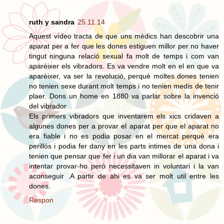
ruth y sandra
25.11.14
Aquest vídeo tracta de que uns mèdics han descobrir una
aparat per a fer que les dones estiguen millor per no haver
tingut ninguna relació sexual fa molt de temps i com van
aparèixer els vibradors. Es va vendre molt en el en que va
aparèixer, va ser la revolució, perquè moltes dones tenien
no tenien sexe durant molt temps i no tenien medis de tenir
plaer. Dons un home en 1880 va parlar sobre la invenció
del vibrador
Els primers vibradors que inventarem els xics cridaven a
algunes dones per a provar el aparat per que el aparat no
era fiable i no es podia posar en el mercat perquè era
perillós i podia fer dany en les parts intimes de una dona i
tenien que pensar que fer i un dia van millorar el aparat i va
intentar provar-ho però necessitaven in voluntari i la van
aconseguir .A partir de ahi es va ser molt util entre les
dones.
Respon