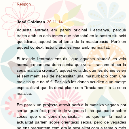
Respon
José Goldman
26.11.14
Aquesta entrada em pareix original i estranya, perquè
tracta amb un dels temes que són tabú en la nostra situació
quotidiana, aquest és el tema de la masturbació. Però en
aquest context històric això es veia amb normalitat.
El text de l'entrada ens diu, que aquesta situació es veia
normal i quan una dona sentia que volia ''tractament per la
seua malaltia crònica'', aquest volia dir, que les dones veien
el sentiment seu de necessitar una masturbació com una
malaltia que no té fi. Per això les dones acudien a un metge
especialitzat que lis donà plaer com ''tractament'' a la seua
malaltia.
Em pareix un projecte atrevit però a la mateixa vegada pot
ser un gran èxit, perquè de vegades hi ha que parlar sobre
coses que ens donen curiositat, i és que en la nostra
actualitat parlem sobre orientació sexual però de vegades
no ens preguntem com era la sexualitat com a tema o més