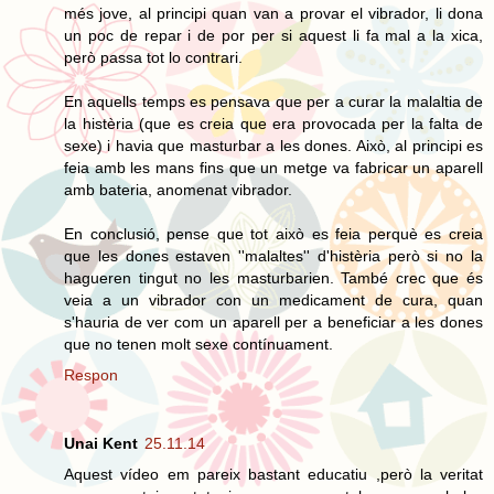
més jove, al principi quan van a provar el vibrador, li dona
un poc de repar i de por per si aquest li fa mal a la xica,
però passa tot lo contrari.
En aquells temps es pensava que per a curar la malaltia de
la histèria (que es creia que era provocada per la falta de
sexe) i havia que masturbar a les dones. Això, al principi es
feia amb les mans fins que un metge va fabricar un aparell
amb bateria, anomenat vibrador.
En conclusió, pense que tot això es feia perquè es creia
que les dones estaven ''malaltes'' d'histèria però si no la
hagueren tingut no les masturbarien. També crec que és
veia a un vibrador con un medicament de cura, quan
s'hauria de ver com un aparell per a beneficiar a les dones
que no tenen molt sexe contínuament.
Respon
Unai Kent
25.11.14
Aquest vídeo em pareix bastant educatiu ,però la veritat