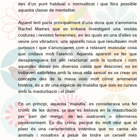
des d'un punt habitual o normalitzat i que fóra possible
aquesta classe de mentalitat.
Aquest text parla principalment d'una dona que s'anomena
Rachel Maines que es trobava investigant una revista
costures i revistes femenines, en les quals en una d'elles va
veure uns vibradors, uns aparells nous que resultaven molt
curiosos i que s'anunciaven com a relaxant muscular cosa
que cridava molt l'atenció. Aquesta aparició va fer que
desapareguera tot allò relacionat amb la costura i com
aquestes dones per diversos casos que desconec no es
trobaven satisfetes amb la seua vida sexual es va crear un
concepte des de la meua visió molt còmic anomenat
histèria, és a dir una espècie de malaltia que sols es curava
amb la masturbació i el plaer.
En un principi, aquesta “malaltia” es considerava una fet
crònic de les dones, ja que es basava en la masturbació
per part del metge, de les matrones o infermeres
posteriorment. Es diu crònic perquè és molt obvi que el
plaer és una característica instintiva que no cansa als
animals i nosaltres a pesar de tindre un cervell més