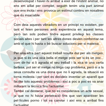
desenvolupat i haver-hi arribat a eixir de l'instint animal, no
ens em aïllat per complet, seguim tenim una part animal
que ens incita i ens provoca un estímul continu en nosaltres
que és insaciable.
Com deia aquests vibradors en un principi no existien, per
tant el feien persones amb experiència en aquest tema,
però tan sols podien tindre aquest privilegi les classes
socials altes i per tant les altres dones devien conformar-se
amb el que hi havia o bé buscar solucions per si mateixa.
Per una altra part aquest treball resulta dur per als metges,
ja que si és una xica bella el metge pots ser si és un poc...
com dir-ho si li agrada el seu treball i la xica té una certa
bellesa, pot ser el metge no tinga cap problema, però si a la
seua consulta va una dona que no li agrada, la situació es
torna molesta i per tant es decideix inventar un aparell que
facilite tots aquests problemes i així a poc a poc es va anar
millorant la tècnica fins l’actualitat.
També cal destacar, que no es considerava un acte sexual,
ja que no hi havia penetració fins que van aparéixer les
pel·lícules porno i tot va canviar i així ens a arribat fins
l’actualitat.