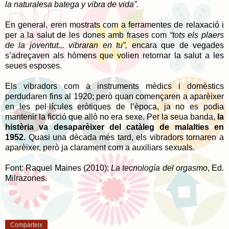
la naturalesa batega y vibra de vida”.
En general, eren mostrats com a ferramentes de relaxació i
per a la salut de les dones amb frases com
“tots els plaers
de la joventut... vibraran en tu”,
encara que de vegades
s’adreçaven als hòmens que volien retornar la salut a les
seues esposes.
Els vibradors com a instruments mèdics i domèstics
perdudaren fins al 1920; però quan començaren a aparèixer
en les pel·lícules eròtiques de l’època, ja no es podia
mantenir la ficció que allò no era sexe. Per la seua banda,
la
histèria va desaparèixer del catàleg de malalties en
1952.
Quasi una dècada més tard, els vibradors tornaren a
aparèixer, però ja clarament com a auxiliars sexuals.
Font: Raquel Maines (2010):
La tecnología del orgasmo
, Ed.
Milrazones.
Comparteix