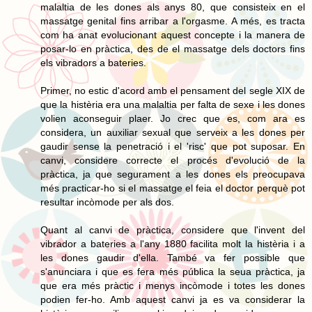
malaltia de les dones als anys 80, que consisteix en el
massatge genital fins arribar a l'orgasme. A més, es tracta
com ha anat evolucionant aquest concepte i la manera de
posar-lo en pràctica, des de el massatge dels doctors fins
els vibradors a bateries.
Primer, no estic d'acord amb el pensament del segle XIX de
que la histèria era una malaltia per falta de sexe i les dones
volien aconseguir plaer. Jo crec que es, com ara es
considera, un auxiliar sexual que serveix a les dones per
gaudir sense la penetració i el 'risc' que pot suposar. En
canvi, considere correcte el procés d'evolució de la
pràctica, ja que segurament a les dones els preocupava
més practicar-ho si el massatge el feia el doctor perquè pot
resultar incòmode per als dos.
Quant al canvi de pràctica, considere que l'invent del
vibrador a bateries a l'any 1880 facilita molt la histèria i a
les dones gaudir d'ella. També va fer possible que
s'anunciara i que es fera més pública la seua pràctica, ja
que era més pràctic i menys incòmode i totes les dones
podien fer-ho. Amb aquest canvi ja es va considerar la