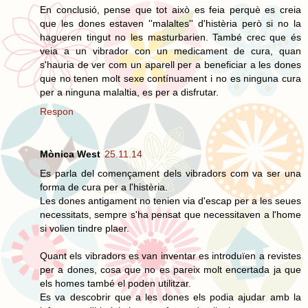
En conclusió, pense que tot això es feia perquè es creia
que les dones estaven ''malaltes'' d'histèria però si no la
hagueren tingut no les masturbarien. També crec que és
veia a un vibrador con un medicament de cura, quan
s'hauria de ver com un aparell per a beneficiar a les dones
que no tenen molt sexe contínuament i no es ninguna cura
per a ninguna malaltia, es per a disfrutar.
Respon
Mònica West
25.11.14
Es parla del començament dels vibradors com va ser una
forma de cura per a l'histèria.
Les dones antigament no tenien via d'escap per a les seues
necessitats, sempre s'ha pensat que necessitaven a l'home
si volien tindre plaer.
Quant els vibradors es van inventar es introduïen a revistes
per a dones, cosa que no es pareix molt encertada ja que
els homes també el poden utilitzar.
Es va descobrir que a les dones els podia ajudar amb la