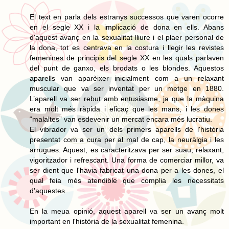
El text en parla dels estranys successos que varen ocorre
en el segle XX i la implicació de dona en ells. Abans
d'aquest avanç en la sexualitat lliure i el plaer personal de
la dona, tot es centrava en la costura i llegir les revistes
femenines de principis del segle XX en les quals parlaven
del punt de ganxo, els brodats o les blondes. Aquestos
aparells van aparèixer inicialment com a un relaxant
muscular que va ser inventat per un metge en 1880.
L’aparell va ser rebut amb entusiasme, ja que la màquina
era molt més ràpida i eficaç que les mans, i les dones
“malaltes” van esdevenir un mercat encara més lucratiu.
El vibrador va ser un dels primers aparells de l'història
presentat com a cura per al mal de cap, la neuràlgia i les
arrugues. Aquest, es caracteritzava per ser suau, relaxant,
vigoritzador i refrescant. Una forma de comerciar millor, va
ser dient que l'havia fabricat una dona per a les dones, el
qual feia més atendible que complia les necessitats
d'aquestes.
En la meua opinió, aquest aparell va ser un avanç molt
important en l'història de la sexualitat femenina.