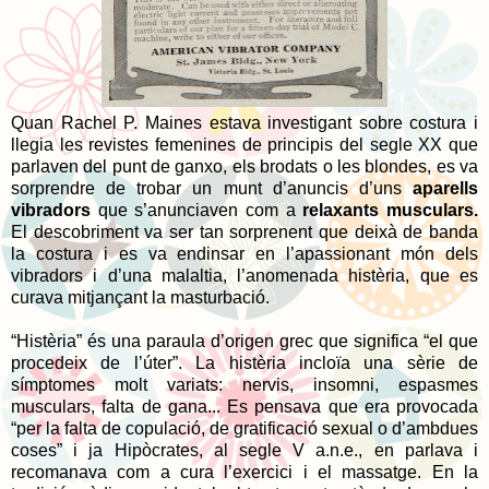
Quan Rachel P. Maines estava investigant sobre costura i
llegia les revistes femenines de principis del segle XX que
parlaven del punt de ganxo, els brodats o les blondes, es va
sorprendre de trobar un munt d’anuncis d’uns
aparells
vibradors
que s’anunciaven com a
relaxants musculars.
El descobriment va ser tan sorprenent que deixà de banda
la costura i es va endinsar en l’apassionant món dels
vibradors i d’una malaltia, l’anomenada histèria, que es
curava mitjançant la masturbació.
“Histèria” és una paraula d’origen grec que significa “el que
procedeix de l’úter”. La histèria incloïa una sèrie de
símptomes molt variats: nervis, insomni, espasmes
musculars, falta de gana... Es pensava que era provocada
“per la falta de copulació, de gratificació sexual o d’ambdues
coses” i ja Hipòcrates, al segle V a.n.e., en parlava i
recomanava com a cura l’exercici i el massatge. En la