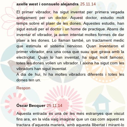
axelle west i consuelo alejandra
25.11.14
El primer vibrador, ha sigut inventat per primera vegada
antigament per un doctor. Aquest doctor, estudio molt
temps sobre el plaer de les dones. Aquestes estudis, han
sigut estudi per el doctor i un home de practique. Abans de
inventar el vibrador, ja avien intentat moltes formes de dar
plaer a les dones. Lo llaman també, un tractament medic
que estimula el sistema nervioso. Quan inventaron el
primer vibrador, era una cosa que suau que girava amb la
electricitat. Quan lo han inventat, ha sigut molt famoso,
totes les dones volien un vibrador. I aixina ha sigut com les
vibradors han sigut inventat.
A dia de hui, hi ha moltes vibradors diferents i totes les
dones ten un.
Respon
Óscar Becquer
25.11.14
Aquesta entrada és una de les més estranyes que viscut
fins ara, en la vida vaig imaginar que un cas com aquest es
tractara d'aquesta manera, amb aquesta llibertat i mirant-lo