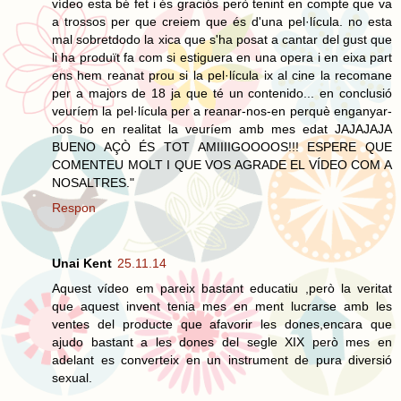
vídeo esta bé fet i és graciós però tenint en compte que va
a trossos per que creiem que és d'una pel·lícula. no esta
mal sobretdodo la xica que s'ha posat a cantar del gust que
li ha produït fa com si estiguera en una opera i en eixa part
ens hem reanat prou si la pel·lícula ix al cine la recomane
per a majors de 18 ja que té un contenido... en conclusió
veuríem la pel·lícula per a reanar-nos-en perquè enganyar-
nos bo en realitat la veuríem amb mes edat JAJAJAJA
BUENO AÇÒ ÉS TOT AMIIIIGOOOOS!!! ESPERE QUE
COMENTEU MOLT I QUE VOS AGRADE EL VÍDEO COM A
NOSALTRES."
Respon
Unai Kent
25.11.14
Aquest vídeo em pareix bastant educatiu ,però la veritat
que aquest invent tenia mes en ment lucrarse amb les
ventes del producte que afavorir les dones,encara que
ajudo bastant a les dones del segle XIX però mes en
adelant es converteix en un instrument de pura diversió
sexual.