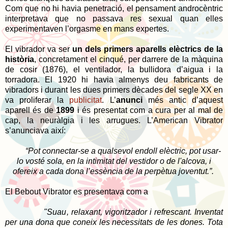
Com que no hi havia penetració, el pensament androcèntric
interpretava que no passava res sexual quan elles
experimentaven l’orgasme en mans expertes.
El vibrador va ser
un dels primers aparells elèctrics de la
història
, concretament el cinqué, per darrere de la màquina
de cosir (1876), el ventilador, la bullidora d’aigua i la
torradora. El 1920 hi havia almenys deu fabricants de
vibradors i durant les dues primers dècades del segle XX en
va proliferar la
publicitat
. L’
anunci
més antic d’aquest
aparell és de
1899
i és presentat com a cura per al mal de
cap, la neuràlgia i les arrugues. L’American Vibrator
s’anunciava així:
“Pot connectar-se a qualsevol endoll elèctric, pot usar-
lo vosté sola,
en la intimitat del vestidor
o de l'alcova, i
ofereix a cada dona l’essència de la perpètua joventut.”.
El Bebout Vibrator es presentava com a
"Suau, relaxant, vigoritzador i refrescant. Inventat
per una dona
que coneix
les necessitats de les dones. Tota