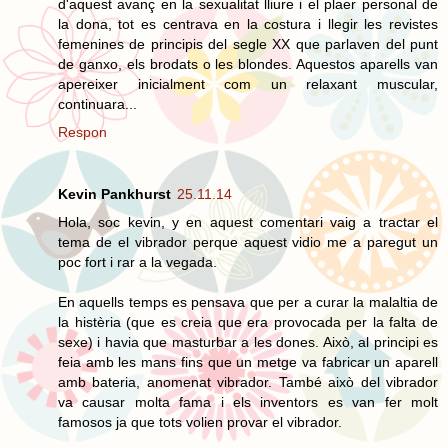
d'aquest avanç en la sexualitat lliure i el plaer personal de
la dona, tot es centrava en la costura i llegir les revistes
femenines de principis del segle XX que parlaven del punt
de ganxo, els brodats o les blondes. Aquestos aparells van
apereixer inicialment com un relaxant muscular,
continuara...
Respon
Kevin Pankhurst
25.11.14
Hola, soc kevin, y en aquest comentari vaig a tractar el
tema de el vibrador perque aquest vidio me a paregut un
poc fort i rar a la vegada.
En aquells temps es pensava que per a curar la malaltia de
la histèria (que es creia que era provocada per la falta de
sexe) i havia que masturbar a les dones. Això, al principi es
feia amb les mans fins que un metge va fabricar un aparell
amb bateria, anomenat vibrador. També això del vibrador
va causar molta fama i els inventors es van fer molt
famosos ja que tots volien provar el vibrador.