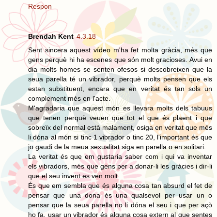
Respon
Brendah Kent
4.3.18
Sent sincera aquest vídeo m'ha fet molta gràcia, més que
gens perquè hi ha escenes que són molt gracioses. Avui en
dia molts homes se senten ofesos si descobreixen que la
seua parella té un vibrador, perquè molts pensen que els
estan substituent, encara que en veritat és tan sols un
complement més en l'acte.
M'agradaria que aquest món es llevara molts dels tabuus
que tenen perquè veuen que tot el que és plaent i que
sobreïx del normal està malament, osiga en veritat que més
li dóna al món si tinc 1 vibrador o tinc 20, l'important és que
jo gaudi de la meua sexualitat siga en parella o en solitari.
La veritat és que em gustaria saber com i qui va inventar
els vibradors, més que gens per a donar-li les gràcies i dir-li
que el seu invent es ven molt.
És que em sembla que és alguna cosa tan absurd el fet de
pensar que una dona és una qualsevol per usar un o
pensar que la seua parella no li dóna el seu i que per açò
ho fa, usar un vibrador és alguna cosa extern al que sentes