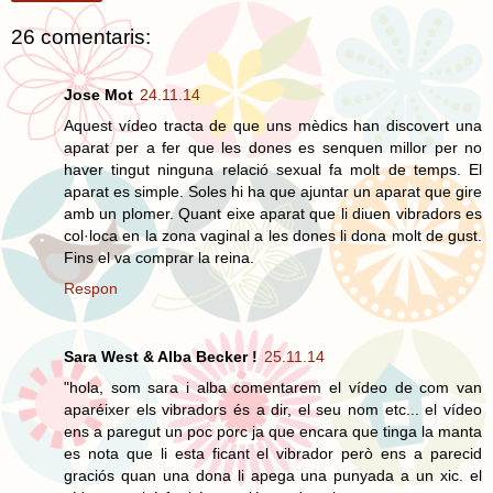
26 comentaris:
Jose Mot
24.11.14
Aquest vídeo tracta de que uns mèdics han discovert una
aparat per a fer que les dones es senquen millor per no
haver tingut ninguna relació sexual fa molt de temps. El
aparat es simple. Soles hi ha que ajuntar un aparat que gire
amb un plomer. Quant eixe aparat que li diuen vibradors es
col·loca en la zona vaginal a les dones li dona molt de gust.
Fins el va comprar la reina.
Respon
Sara West & Alba Becker !
25.11.14
"hola, som sara i alba comentarem el vídeo de com van
aparéixer els vibradors és a dir, el seu nom etc... el vídeo
ens a paregut un poc porc ja que encara que tinga la manta
es nota que li esta ficant el vibrador però ens a parecid
graciós quan una dona li apega una punyada a un xic. el