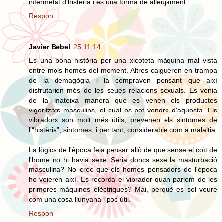
infermetat d'histèria i es una forma de alleujament.
Respon
Javier Bebel
25.11.14
Es una bona història per una xicoteta màquina mal vista
entre mols homes del moment. Altres caigueren en trampa
de la demagògia i la compraven pensant que així
disfrutarien més de les seues relacions sexuals. Es venia
de la mateixa manera que es venen els productes
vigoritzats masculins, el qual es pot vendre d'aquesta. Els
vibradors son molt més útils, prevenen els sintomes de
l'“histèria”; sintomes, i per tant, considerable com a malaltia.
La lògica de l'època feia pensar allò de que sense el coït de
l'home no hi havia sexe. Seria doncs sexe la masturbació
masculina? No crec que els homes pensadors de l'època
ho veieren així. Es recorda el vibrador quan parlem de les
primeres màquines elèctriques? Mai, perquè es sol veure
com una cosa llunyana i poc útil.
Respon