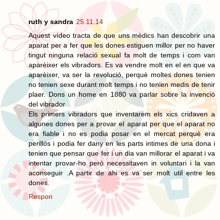
ruth y sandra
25.11.14
Aquest vídeo tracta de que uns mèdics han descobrir una
aparat per a fer que les dones estiguen millor per no haver
tingut ninguna relació sexual fa molt de temps i com van
aparèixer els vibradors. Es va vendre molt en el en que va
aparèixer, va ser la revolució, perquè moltes dones tenien
no tenien sexe durant molt temps i no tenien medis de tenir
plaer. Dons un home en 1880 va parlar sobre la invenció
del vibrador
Els primers vibradors que inventarem els xics cridaven a
algunes dones per a provar el aparat per que el aparat no
era fiable i no es podia posar en el mercat perquè era
perillós i podia fer dany en les parts intimes de una dona i
tenien que pensar que fer i un dia van millorar el aparat i va
intentar provar-ho però necessitaven in voluntari i la van
aconseguir .A partir de ahi es va ser molt util entre les
dones.
Respon