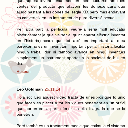
que aquest invent tenia mes en ment lucrarse amb les
ventes del producte que afavorir les dones,encara que
ajudo bastant a les dones del segle XIX però mes endavant
es converteix en un instrument de pura diversió sexual.
Per altra part la pel·lícula, veure-la seria molt educatiu
històricament ja que va ser el quint aparat elèctric inventat
en l'historia,encara que tot això es important al meu
parèixer no es un invent tan important per a l'historia,facilita
ningun treball dur ni tampoc avança en ningú invent,es
simplement un instrument aportat a la societat de hui en
dia.
Respon
Leo Goldman
25.11.14
Hola soc Leo aquest vídeo tracta de unes xics que lo únic
que facen es placer a tot les xiques penetrant en un orifici
que porten en la part inferior i a ella li agrada que se lo
penetren.
Peró també es un tractament medic que estimula el sistema