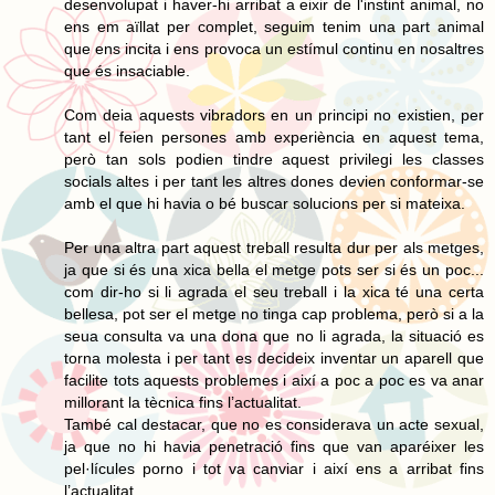
desenvolupat i haver-hi arribat a eixir de l'instint animal, no
ens em aïllat per complet, seguim tenim una part animal
que ens incita i ens provoca un estímul continu en nosaltres
que és insaciable.
Com deia aquests vibradors en un principi no existien, per
tant el feien persones amb experiència en aquest tema,
però tan sols podien tindre aquest privilegi les classes
socials altes i per tant les altres dones devien conformar-se
amb el que hi havia o bé buscar solucions per si mateixa.
Per una altra part aquest treball resulta dur per als metges,
ja que si és una xica bella el metge pots ser si és un poc...
com dir-ho si li agrada el seu treball i la xica té una certa
bellesa, pot ser el metge no tinga cap problema, però si a la
seua consulta va una dona que no li agrada, la situació es
torna molesta i per tant es decideix inventar un aparell que
facilite tots aquests problemes i així a poc a poc es va anar
millorant la tècnica fins l’actualitat.
També cal destacar, que no es considerava un acte sexual,
ja que no hi havia penetració fins que van aparéixer les
pel·lícules porno i tot va canviar i així ens a arribat fins
l’actualitat.