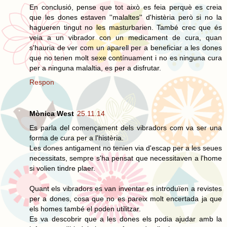
En conclusió, pense que tot això es feia perquè es creia
que les dones estaven ''malaltes'' d'histèria però si no la
hagueren tingut no les masturbarien. També crec que és
veia a un vibrador con un medicament de cura, quan
s'hauria de ver com un aparell per a beneficiar a les dones
que no tenen molt sexe contínuament i no es ninguna cura
per a ninguna malaltia, es per a disfrutar.
Respon
Mònica West
25.11.14
Es parla del començament dels vibradors com va ser una
forma de cura per a l'histèria.
Les dones antigament no tenien via d'escap per a les seues
necessitats, sempre s'ha pensat que necessitaven a l'home
si volien tindre plaer.
Quant els vibradors es van inventar es introduïen a revistes
per a dones, cosa que no es pareix molt encertada ja que
els homes també el poden utilitzar.
Es va descobrir que a les dones els podia ajudar amb la