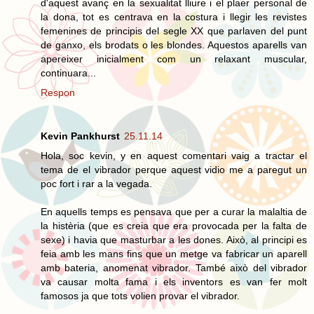
d'aquest avanç en la sexualitat lliure i el plaer personal de
la dona, tot es centrava en la costura i llegir les revistes
femenines de principis del segle XX que parlaven del punt
de ganxo, els brodats o les blondes. Aquestos aparells van
apereixer inicialment com un relaxant muscular,
continuara...
Respon
Kevin Pankhurst
25.11.14
Hola, soc kevin, y en aquest comentari vaig a tractar el
tema de el vibrador perque aquest vidio me a paregut un
poc fort i rar a la vegada.
En aquells temps es pensava que per a curar la malaltia de
la histèria (que es creia que era provocada per la falta de
sexe) i havia que masturbar a les dones. Això, al principi es
feia amb les mans fins que un metge va fabricar un aparell
amb bateria, anomenat vibrador. També això del vibrador
va causar molta fama i els inventors es van fer molt
famosos ja que tots volien provar el vibrador.