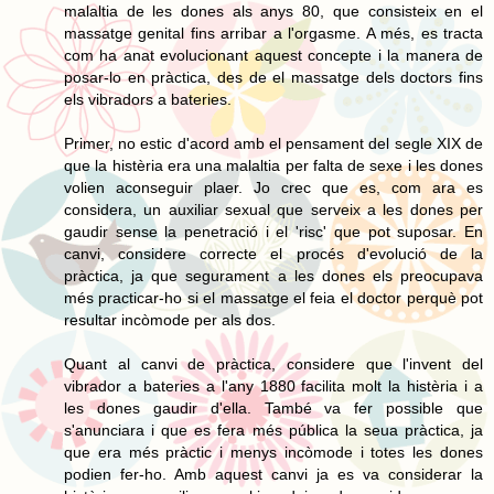
malaltia de les dones als anys 80, que consisteix en el
massatge genital fins arribar a l'orgasme. A més, es tracta
com ha anat evolucionant aquest concepte i la manera de
posar-lo en pràctica, des de el massatge dels doctors fins
els vibradors a bateries.
Primer, no estic d'acord amb el pensament del segle XIX de
que la histèria era una malaltia per falta de sexe i les dones
volien aconseguir plaer. Jo crec que es, com ara es
considera, un auxiliar sexual que serveix a les dones per
gaudir sense la penetració i el 'risc' que pot suposar. En
canvi, considere correcte el procés d'evolució de la
pràctica, ja que segurament a les dones els preocupava
més practicar-ho si el massatge el feia el doctor perquè pot
resultar incòmode per als dos.
Quant al canvi de pràctica, considere que l'invent del
vibrador a bateries a l'any 1880 facilita molt la histèria i a
les dones gaudir d'ella. També va fer possible que
s'anunciara i que es fera més pública la seua pràctica, ja
que era més pràctic i menys incòmode i totes les dones
podien fer-ho. Amb aquest canvi ja es va considerar la