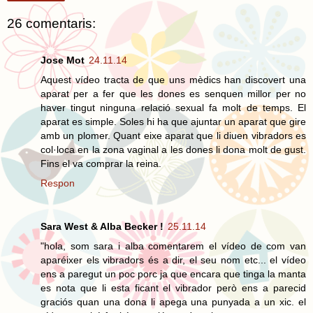
26 comentaris:
Jose Mot
24.11.14
Aquest vídeo tracta de que uns mèdics han discovert una
aparat per a fer que les dones es senquen millor per no
haver tingut ninguna relació sexual fa molt de temps. El
aparat es simple. Soles hi ha que ajuntar un aparat que gire
amb un plomer. Quant eixe aparat que li diuen vibradors es
col·loca en la zona vaginal a les dones li dona molt de gust.
Fins el va comprar la reina.
Respon
Sara West & Alba Becker !
25.11.14
"hola, som sara i alba comentarem el vídeo de com van
aparéixer els vibradors és a dir, el seu nom etc... el vídeo
ens a paregut un poc porc ja que encara que tinga la manta
es nota que li esta ficant el vibrador però ens a parecid
graciós quan una dona li apega una punyada a un xic. el