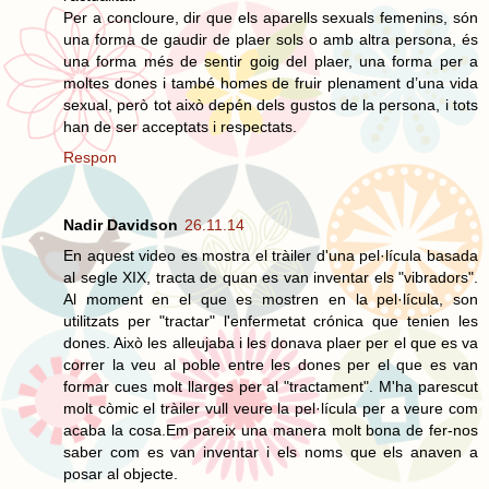
Per a concloure, dir que els aparells sexuals femenins, són
una forma de gaudir de plaer sols o amb altra persona, és
una forma més de sentir goig del plaer, una forma per a
moltes dones i també homes de fruir plenament d’una vida
sexual, però tot això depén dels gustos de la persona, i tots
han de ser acceptats i respectats.
Respon
Nadir Davidson
26.11.14
En aquest video es mostra el tràiler d'una pel·lícula basada
al segle XIX, tracta de quan es van inventar els "vibradors".
Al moment en el que es mostren en la pel·lícula, son
utilitzats per "tractar" l'enfermetat crónica que tenien les
dones. Això les alleujaba i les donava plaer per el que es va
correr la veu al poble entre les dones per el que es van
formar cues molt llarges per al "tractament". M'ha parescut
molt còmic el tràiler vull veure la pel·lícula per a veure com
acaba la cosa.Em pareix una manera molt bona de fer-nos
saber com es van inventar i els noms que els anaven a
posar al objecte.