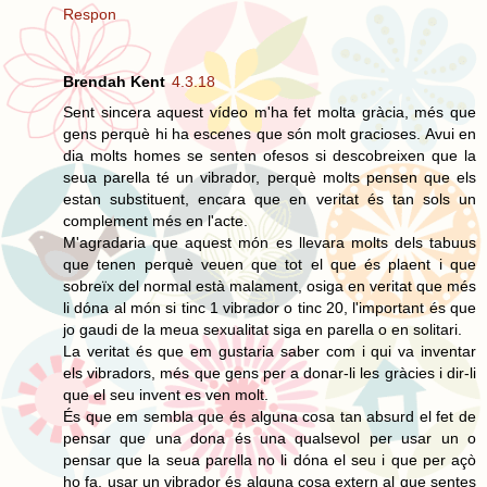
Respon
Brendah Kent
4.3.18
Sent sincera aquest vídeo m'ha fet molta gràcia, més que
gens perquè hi ha escenes que són molt gracioses. Avui en
dia molts homes se senten ofesos si descobreixen que la
seua parella té un vibrador, perquè molts pensen que els
estan substituent, encara que en veritat és tan sols un
complement més en l'acte.
M'agradaria que aquest món es llevara molts dels tabuus
que tenen perquè veuen que tot el que és plaent i que
sobreïx del normal està malament, osiga en veritat que més
li dóna al món si tinc 1 vibrador o tinc 20, l'important és que
jo gaudi de la meua sexualitat siga en parella o en solitari.
La veritat és que em gustaria saber com i qui va inventar
els vibradors, més que gens per a donar-li les gràcies i dir-li
que el seu invent es ven molt.
És que em sembla que és alguna cosa tan absurd el fet de
pensar que una dona és una qualsevol per usar un o
pensar que la seua parella no li dóna el seu i que per açò
ho fa, usar un vibrador és alguna cosa extern al que sentes