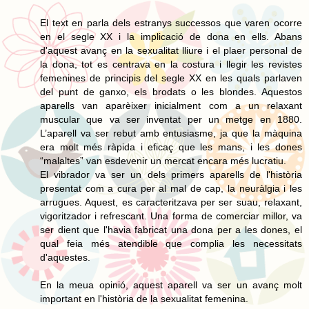
El text en parla dels estranys successos que varen ocorre
en el segle XX i la implicació de dona en ells. Abans
d'aquest avanç en la sexualitat lliure i el plaer personal de
la dona, tot es centrava en la costura i llegir les revistes
femenines de principis del segle XX en les quals parlaven
del punt de ganxo, els brodats o les blondes. Aquestos
aparells van aparèixer inicialment com a un relaxant
muscular que va ser inventat per un metge en 1880.
L’aparell va ser rebut amb entusiasme, ja que la màquina
era molt més ràpida i eficaç que les mans, i les dones
“malaltes” van esdevenir un mercat encara més lucratiu.
El vibrador va ser un dels primers aparells de l'història
presentat com a cura per al mal de cap, la neuràlgia i les
arrugues. Aquest, es caracteritzava per ser suau, relaxant,
vigoritzador i refrescant. Una forma de comerciar millor, va
ser dient que l'havia fabricat una dona per a les dones, el
qual feia més atendible que complia les necessitats
d'aquestes.
En la meua opinió, aquest aparell va ser un avanç molt
important en l'història de la sexualitat femenina.