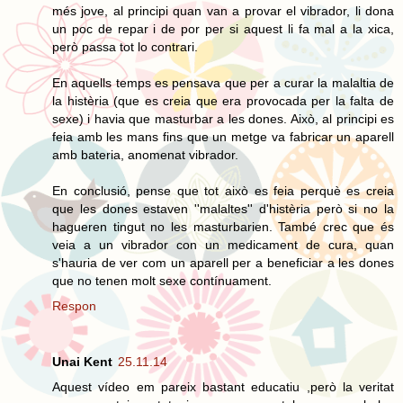
més jove, al principi quan van a provar el vibrador, li dona
un poc de repar i de por per si aquest li fa mal a la xica,
però passa tot lo contrari.
En aquells temps es pensava que per a curar la malaltia de
la histèria (que es creia que era provocada per la falta de
sexe) i havia que masturbar a les dones. Això, al principi es
feia amb les mans fins que un metge va fabricar un aparell
amb bateria, anomenat vibrador.
En conclusió, pense que tot això es feia perquè es creia
que les dones estaven ''malaltes'' d'histèria però si no la
hagueren tingut no les masturbarien. També crec que és
veia a un vibrador con un medicament de cura, quan
s'hauria de ver com un aparell per a beneficiar a les dones
que no tenen molt sexe contínuament.
Respon
Unai Kent
25.11.14
Aquest vídeo em pareix bastant educatiu ,però la veritat