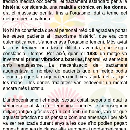
tradició mèdica occidental, el tractament estàndard per a la
histèria,
considerada una
malaltia crònica en les dones,
era el massatge genital fins a l’orgasme, dut a terme pel
metge o per la matrona.
No hi ha constància que al personal mèdic li agradara portar
les seues pacients al "paroxisme histèric", que era com
eufemísticament s’anomenava l’orgasme femení. Més aviat
la consideraven una tasca difícil i avorrida, que exigia
constància i temps. Per això, quan el
1880
un metge va
inventar el
primer vibrador a bateries,
l’aparell va ser rebut
amb entusiasme. La mecanització del tractament
augmentava el nombre de pacients que un metge podia
atendre, ja que la màquina era molt més ràpida i eficaç que
les mans, i les dones “malaltes” van esdevenir un mercat
encara més lucratiu.
L’androcentrisme i el model sexual coital, segons el qual la
vertadera satisfacció femenina només s’aconsegueix
mitjançant (i/o gràcies a) un coit amb un home, van fer que
aquesta pràctica no es pensara com una amenaça i per això
va ser realitzada durant anys a les que s’ho podien pagar:
dones blanques de classe alta, europees i nord-americanes.