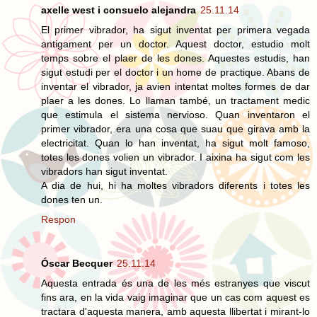
axelle west i consuelo alejandra
25.11.14
El primer vibrador, ha sigut inventat per primera vegada
antigament per un doctor. Aquest doctor, estudio molt
temps sobre el plaer de les dones. Aquestes estudis, han
sigut estudi per el doctor i un home de practique. Abans de
inventar el vibrador, ja avien intentat moltes formes de dar
plaer a les dones. Lo llaman també, un tractament medic
que estimula el sistema nervioso. Quan inventaron el
primer vibrador, era una cosa que suau que girava amb la
electricitat. Quan lo han inventat, ha sigut molt famoso,
totes les dones volien un vibrador. I aixina ha sigut com les
vibradors han sigut inventat.
A dia de hui, hi ha moltes vibradors diferents i totes les
dones ten un.
Respon
Óscar Becquer
25.11.14
Aquesta entrada és una de les més estranyes que viscut
fins ara, en la vida vaig imaginar que un cas com aquest es
tractara d'aquesta manera, amb aquesta llibertat i mirant-lo