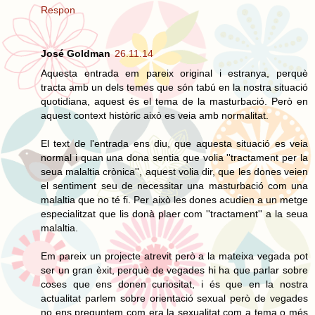
Respon
José Goldman
26.11.14
Aquesta entrada em pareix original i estranya, perquè
tracta amb un dels temes que són tabú en la nostra situació
quotidiana, aquest és el tema de la masturbació. Però en
aquest context històric això es veia amb normalitat.
El text de l'entrada ens diu, que aquesta situació es veia
normal i quan una dona sentia que volia ''tractament per la
seua malaltia crònica'', aquest volia dir, que les dones veien
el sentiment seu de necessitar una masturbació com una
malaltia que no té fi. Per això les dones acudien a un metge
especialitzat que lis donà plaer com ''tractament'' a la seua
malaltia.
Em pareix un projecte atrevit però a la mateixa vegada pot
ser un gran èxit, perquè de vegades hi ha que parlar sobre
coses que ens donen curiositat, i és que en la nostra
actualitat parlem sobre orientació sexual però de vegades
no ens preguntem com era la sexualitat com a tema o més