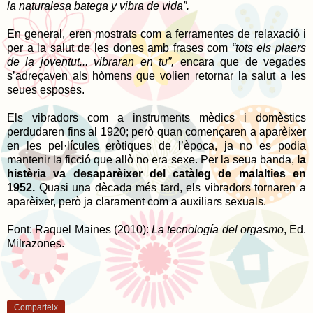
la naturalesa batega y vibra de vida”.
En general, eren mostrats com a ferramentes de relaxació i
per a la salut de les dones amb frases com
“tots els plaers
de la joventut... vibraran en tu”,
encara que de vegades
s’adreçaven als hòmens que volien retornar la salut a les
seues esposes.
Els vibradors com a instruments mèdics i domèstics
perdudaren fins al 1920; però quan començaren a aparèixer
en les pel·lícules eròtiques de l’època, ja no es podia
mantenir la ficció que allò no era sexe. Per la seua banda,
la
histèria va desaparèixer del catàleg de malalties en
1952.
Quasi una dècada més tard, els vibradors tornaren a
aparèixer, però ja clarament com a auxiliars sexuals.
Font: Raquel Maines (2010):
La tecnología del orgasmo
, Ed.
Milrazones.
Comparteix