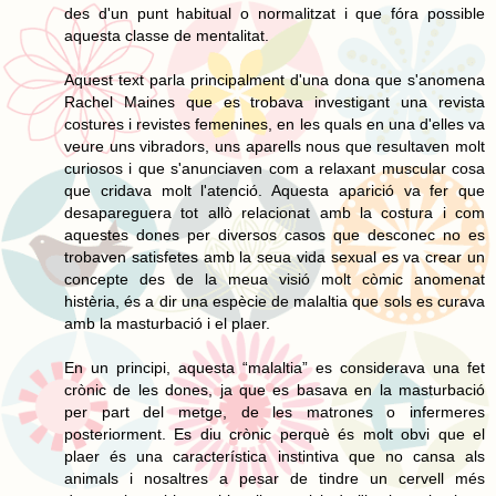
des d'un punt habitual o normalitzat i que fóra possible
aquesta classe de mentalitat.
Aquest text parla principalment d'una dona que s'anomena
Rachel Maines que es trobava investigant una revista
costures i revistes femenines, en les quals en una d'elles va
veure uns vibradors, uns aparells nous que resultaven molt
curiosos i que s'anunciaven com a relaxant muscular cosa
que cridava molt l'atenció. Aquesta aparició va fer que
desapareguera tot allò relacionat amb la costura i com
aquestes dones per diversos casos que desconec no es
trobaven satisfetes amb la seua vida sexual es va crear un
concepte des de la meua visió molt còmic anomenat
histèria, és a dir una espècie de malaltia que sols es curava
amb la masturbació i el plaer.
En un principi, aquesta “malaltia” es considerava una fet
crònic de les dones, ja que es basava en la masturbació
per part del metge, de les matrones o infermeres
posteriorment. Es diu crònic perquè és molt obvi que el
plaer és una característica instintiva que no cansa als
animals i nosaltres a pesar de tindre un cervell més