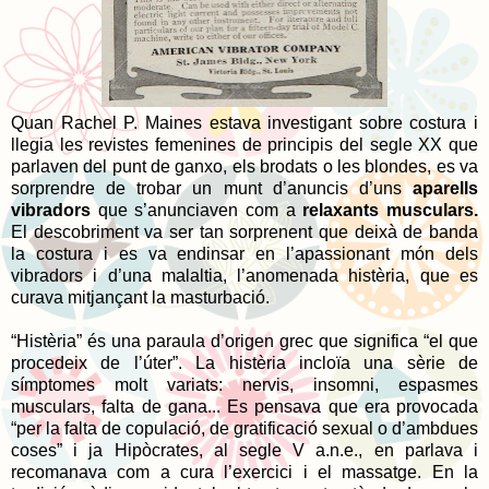
Quan Rachel P. Maines estava investigant sobre costura i
llegia les revistes femenines de principis del segle XX que
parlaven del punt de ganxo, els brodats o les blondes, es va
sorprendre de trobar un munt d’anuncis d’uns
aparells
vibradors
que s’anunciaven com a
relaxants musculars.
El descobriment va ser tan sorprenent que deixà de banda
la costura i es va endinsar en l’apassionant món dels
vibradors i d’una malaltia, l’anomenada histèria, que es
curava mitjançant la masturbació.
“Histèria” és una paraula d’origen grec que significa “el que
procedeix de l’úter”. La histèria incloïa una sèrie de
símptomes molt variats: nervis, insomni, espasmes
musculars, falta de gana... Es pensava que era provocada
“per la falta de copulació, de gratificació sexual o d’ambdues
coses” i ja Hipòcrates, al segle V a.n.e., en parlava i
recomanava com a cura l’exercici i el massatge. En la