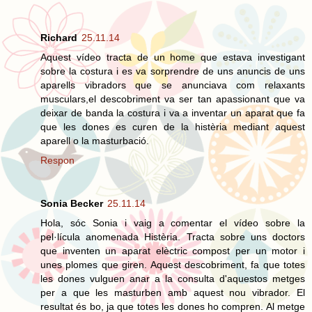
Richard
25.11.14
Aquest vídeo tracta de un home que estava investigant
sobre la costura i es va sorprendre de uns anuncis de uns
aparells vibradors que se anunciava com relaxants
musculars,el descobriment va ser tan apassionant que va
deixar de banda la costura i va a inventar un aparat que fa
que les dones es curen de la histèria mediant aquest
aparell o la masturbació.
Respon
Sonia Becker
25.11.14
Hola, sóc Sonia i vaig a comentar el vídeo sobre la
pel·lícula anomenada Histèria. Tracta sobre uns doctors
que inventen un aparat elèctric compost per un motor i
unes plomes que giren. Aquest descobriment, fa que totes
les dones vulguen anar a la consulta d'aquestos metges
per a que les masturben amb aquest nou vibrador. El
resultat és bo, ja que totes les dones ho compren. Al metge