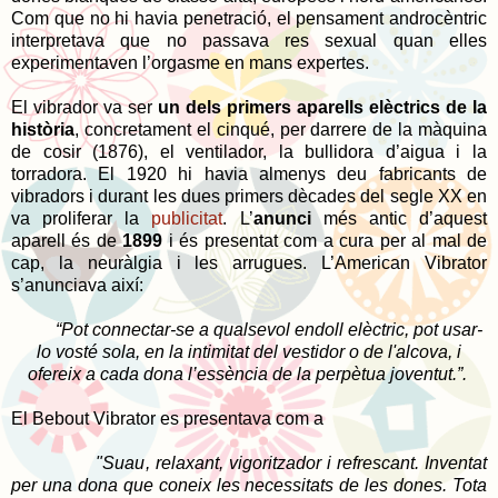
Com que no hi havia penetració, el pensament androcèntric
interpretava que no passava res sexual quan elles
experimentaven l’orgasme en mans expertes.
El vibrador va ser
un dels primers aparells elèctrics de la
història
, concretament el cinqué, per darrere de la màquina
de cosir (1876), el ventilador, la bullidora d’aigua i la
torradora. El 1920 hi havia almenys deu fabricants de
vibradors i durant les dues primers dècades del segle XX en
va proliferar la
publicitat
. L’
anunci
més antic d’aquest
aparell és de
1899
i és presentat com a cura per al mal de
cap, la neuràlgia i les arrugues. L’American Vibrator
s’anunciava així:
“Pot connectar-se a qualsevol endoll elèctric, pot usar-
lo vosté sola,
en la intimitat del vestidor
o de l'alcova, i
ofereix a cada dona l’essència de la perpètua joventut.”.
El Bebout Vibrator es presentava com a
"Suau, relaxant, vigoritzador i refrescant. Inventat
per una dona
que coneix
les necessitats de les dones. Tota