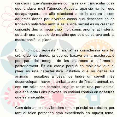
curiosos i que s'anunciaven com a relaxant muscular cosa
que cridava molt l'atenció. Aquesta aparició va fer que
desapareguera tot alló relacionat amb la costura i com
aquestes dones per diversos casos que desconec no es
trobaven satisfetes amb la seua vida sexual es va crear un
concepte des la meua visió molt còmic anomenat histèria,
es a dir una especie de malaltia que sols es curava amb la
masturbació i el plaer.
En un principi, aquesta “malaltia” es considerava una fet
crònic de les dones, ja que es basava en la masturbació
per part del metge, de les matrones o infermeres
posteriorment. Es diu crònic perquè es molt obvi que el
plaer es una característica instintiva que no cansa als
animals i nosaltres a pesar de tindre un cervell més
desenvolupat i haver-hi arribat a eixir de l'instint animal, no
ens em aïllat per complet, seguim tenim una part animal
que ens incita i ens provoca un estímul continu en nosaltres
que és insaciable.
Com deia aquestos vibradors en un principi no existien, per
tant el feien persones amb experiència en aquest tema,