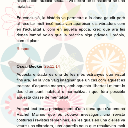
histèria com auxiliar sexual i va deixar de considerar-se una
malaltia.
En conclusió, la histèria va permetre a la dona gaudir però
al resultar molt incòmoda van aparèixer els vibradors com
en l'actualitat i, com en aquella època, crec que ara les
dones també volen que la pràctica siga privada i pròpia,
com el plaer.
Respon
Óscar Becker
25.11.14
Aquesta entrada és una de les més estranyes que viscut
fins ara, en la vida vaig imaginar que un cas com aquest es
tractara d'aquesta manera, amb aquesta llibertat i mirant-lo
des d'un punt habitual o normalitzat i que fóra possible
aquesta classe de mentalitat.
Aquest text parla principalment d'una dona que s'anomena
Rachel Maines que es trobava investigant una revista
costures i revistes femenines, en les quals en una d'elles va
veure uns vibradors, uns aparells nous que resultaven molt