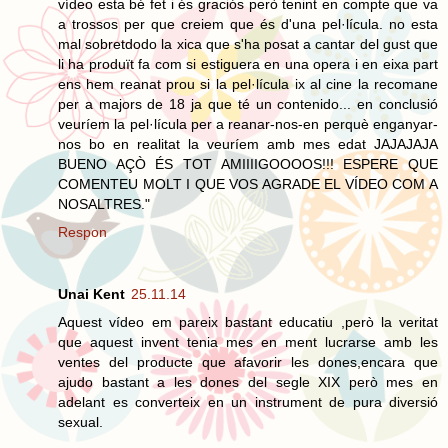
vídeo esta bé fet i és graciós però tenint en compte que va
a trossos per que creiem que és d'una pel·lícula. no esta
mal sobretdodo la xica que s'ha posat a cantar del gust que
li ha produït fa com si estiguera en una opera i en eixa part
ens hem reanat prou si la pel·lícula ix al cine la recomane
per a majors de 18 ja que té un contenido... en conclusió
veuríem la pel·lícula per a reanar-nos-en perquè enganyar-
nos bo en realitat la veuríem amb mes edat JAJAJAJA
BUENO AÇÒ ÉS TOT AMIIIIGOOOOS!!! ESPERE QUE
COMENTEU MOLT I QUE VOS AGRADE EL VÍDEO COM A
NOSALTRES."
Respon
Unai Kent
25.11.14
Aquest vídeo em pareix bastant educatiu ,però la veritat
que aquest invent tenia mes en ment lucrarse amb les
ventes del producte que afavorir les dones,encara que
ajudo bastant a les dones del segle XIX però mes en
adelant es converteix en un instrument de pura diversió
sexual.