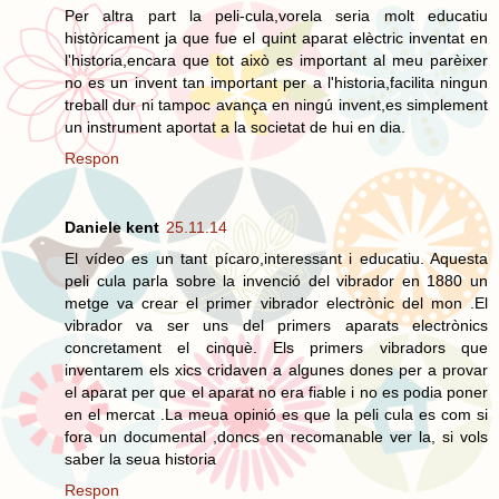
Per altra part la peli-cula,vorela seria molt educatiu
històricament ja que fue el quint aparat elèctric inventat en
l'historia,encara que tot això es important al meu parèixer
no es un invent tan important per a l'historia,facilita ningun
treball dur ni tampoc avança en ningú invent,es simplement
un instrument aportat a la societat de hui en dia.
Respon
Daniele kent
25.11.14
El vídeo es un tant pícaro,interessant i educatiu. Aquesta
peli cula parla sobre la invenció del vibrador en 1880 un
metge va crear el primer vibrador electrònic del mon .El
vibrador va ser uns del primers aparats electrònics
concretament el cinquè. Els primers vibradors que
inventarem els xics cridaven a algunes dones per a provar
el aparat per que el aparat no era fiable i no es podia poner
en el mercat .La meua opinió es que la peli cula es com si
fora un documental ,doncs en recomanable ver la, si vols
saber la seua historia
Respon