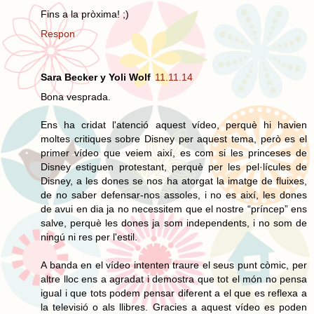
Fins a la pròxima! ;)
Respon
Sara Becker y Yoli Wolf
11.11.14
Bona vesprada.
Ens ha cridat l'atenció aquest vídeo, perquè hi havien
moltes critiques sobre Disney per aquest tema, però es el
primer vídeo que veiem així, es com si les princeses de
Disney estiguen protestant, perquè per les pel·lícules de
Disney, a les dones se nos ha atorgat la imatge de fluixes,
de no saber defensar-nos assoles, i no es així, les dones
de avui en dia ja no necessitem que el nostre “príncep” ens
salve, perquè les dones ja som independents, i no som de
ningú ni res per l'estil.
A banda en el vídeo intenten traure el seus punt còmic, per
altre lloc ens a agradat i demostra que tot el món no pensa
igual i que tots podem pensar diferent a el que es reflexa a
la televisió o als llibres. Gracies a aquest vídeo es poden