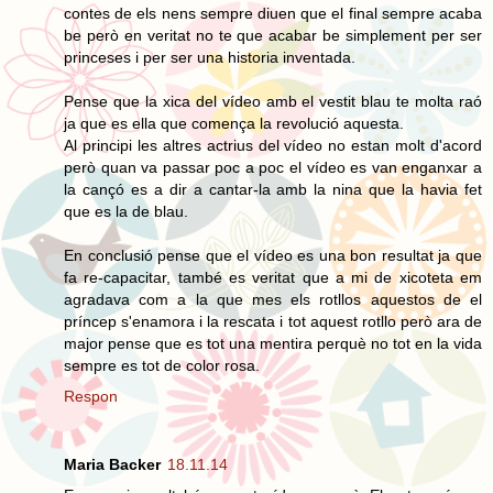
contes de els nens sempre diuen que el final sempre acaba
be però en veritat no te que acabar be simplement per ser
princeses i per ser una historia inventada.
Pense que la xica del vídeo amb el vestit blau te molta raó
ja que es ella que comença la revolució aquesta.
Al principi les altres actrius del vídeo no estan molt d'acord
però quan va passar poc a poc el vídeo es van enganxar a
la cançó es a dir a cantar-la amb la nina que la havia fet
que es la de blau.
En conclusió pense que el vídeo es una bon resultat ja que
fa re-capacitar, també es veritat que a mi de xicoteta em
agradava com a la que mes els rotllos aquestos de el
príncep s'enamora i la rescata i tot aquest rotllo però ara de
major pense que es tot una mentira perquè no tot en la vida
sempre es tot de color rosa.
Respon
Maria Backer
18.11.14