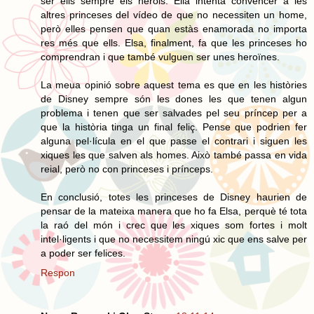
ser ells sempre els herois. Ella intenta convèncer a les
altres princeses del vídeo de que no necessiten un home,
però elles pensen que quan estàs enamorada no importa
res més que ells. Elsa, finalment, fa que les princeses ho
comprendran i que també vulguen ser unes heroïnes.
La meua opinió sobre aquest tema es que en les històries
de Disney sempre són les dones les que tenen algun
problema i tenen que ser salvades pel seu príncep per a
que la història tinga un final feliç. Pense que podrien fer
alguna pel·lícula en el que passe el contrari i siguen les
xiques les que salven als homes. Això també passa en vida
reial, però no con princeses i prínceps.
En conclusió, totes les princeses de Disney haurien de
pensar de la mateixa manera que ho fa Elsa, perquè té tota
la raó del món i crec que les xiques som fortes i molt
intel·ligents i que no necessitem ningú xic que ens salve per
a poder ser felices.
Respon