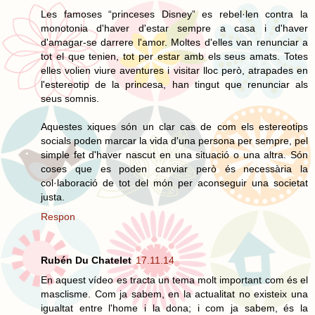
Les famoses “princeses Disney” es rebel·len contra la
monotonia d'haver d'estar sempre a casa i d'haver
d'amagar-se darrere l'amor. Moltes d'elles van renunciar a
tot el que tenien, tot per estar amb els seus amats. Totes
elles volien viure aventures i visitar lloc però, atrapades en
l'estereotip de la princesa, han tingut que renunciar als
seus somnis.
Aquestes xiques són un clar cas de com els estereotips
socials poden marcar la vida d'una persona per sempre, pel
simple fet d'haver nascut en una situació o una altra. Són
coses que es poden canviar però és necessària la
col·laboració de tot del món per aconseguir una societat
justa.
Respon
Rubén Du Chatelet
17.11.14
En aquest vídeo es tracta un tema molt important com és el
masclisme. Com ja sabem, en la actualitat no existeix una
igualtat entre l'home i la dona; i com ja sabem, és la