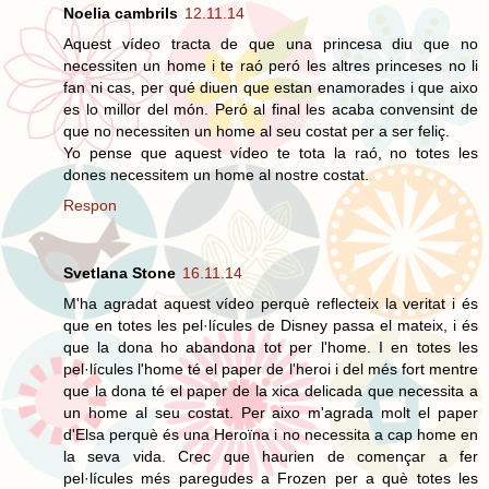
Noelia cambrils
12.11.14
Aquest vídeo tracta de que una princesa diu que no
necessiten un home i te raó peró les altres princeses no li
fan ni cas, per qué diuen que estan enamorades i que aixo
es lo millor del món. Peró al final les acaba convensint de
que no necessiten un home al seu costat per a ser feliç.
Yo pense que aquest vídeo te tota la raó, no totes les
dones necessitem un home al nostre costat.
Respon
Svetlana Stone
16.11.14
M'ha agradat aquest vídeo perquè reflecteix la veritat i és
que en totes les pel·lícules de Disney passa el mateix, i és
que la dona ho abandona tot per l'home. I en totes les
pel·lícules l'home té el paper de l'heroi i del més fort mentre
que la dona té el paper de la xica delicada que necessita a
un home al seu costat. Per aixo m'agrada molt el paper
d'Elsa perquè és una Heroïna i no necessita a cap home en
la seva vida. Crec que haurien de començar a fer
pel·lícules més paregudes a Frozen per a què totes les