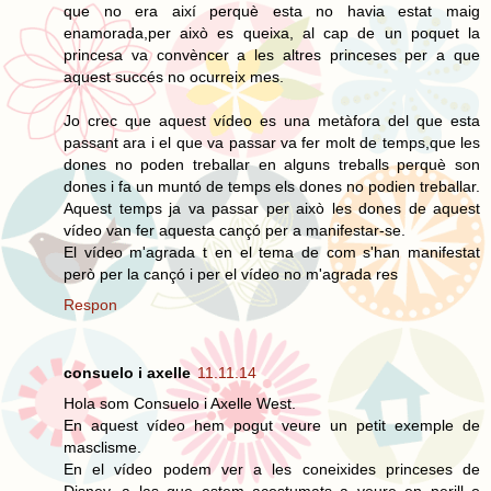
que no era així perquè esta no havia estat maig
enamorada,per això es queixa, al cap de un poquet la
princesa va convèncer a les altres princeses per a que
aquest succés no ocurreix mes.
Jo crec que aquest vídeo es una metàfora del que esta
passant ara i el que va passar va fer molt de temps,que les
dones no poden treballar en alguns treballs perquè son
dones i fa un muntó de temps els dones no podien treballar.
Aquest temps ja va passar per això les dones de aquest
vídeo van fer aquesta cançó per a manifestar-se.
El vídeo m'agrada t en el tema de com s'han manifestat
però per la cançó i per el vídeo no m'agrada res
Respon
consuelo i axelle
11.11.14
Hola som Consuelo i Axelle West.
En aquest vídeo hem pogut veure un petit exemple de
masclisme.
En el vídeo podem ver a les coneixides princeses de
Disney, a las que estem acostumats a veure en perill o