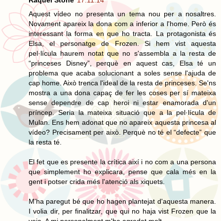
Aquest vídeo no presenta un tema nou per a nosaltres.
Novament apareix la dona com a inferior a l'home. Però és
interessant la forma en que ho tracta. La protagonista és
Elsa, el personatge de Frozen. Si hem vist aquesta
pel·lícula haurem notat que no s'assembla a la resta de
“princeses Disney”, perquè en aquest cas, Elsa té un
problema que acaba solucionant a soles sense l'ajuda de
cap home. Això trenca l'ideal de la resta de princeses. Se'ns
mostra a una dona capaç de fer les coses per sí mateixa
sense dependre de cap heroi ni estar enamorada d'un
príncep. Seria la mateixa situació que a la pel·lícula de
Mulan. Ens hem adonat que no apareix aquesta princesa al
vídeo? Precisament per això. Perquè no té el “defecte” que
la resta té.
El fet que es presente la crítica així i no com a una persona
que simplement ho explicara, pense que cala més en la
gent i potser crida més l'atenció als xiquets.
M'ha paregut bé que ho hagen plantejat d'aquesta manera.
I volia dir, per finalitzar, que qui no haja vist Frozen que la
veja. A mi personalment m'ha agradat molt.