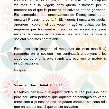
xiquetes que la vegen; però queda disfressat per el
moment en el que la princesa es salvada per sa germana.
Els estereotips i les ensenyances de Disney continuaran
encara i Frozen no es la fi. Els xiquets i encara de adults,
aprenem i copiem el que vegem i açò es utilitat per les
empreses per transmetre missatges mitjançant els grans
mitjans de comunicació i alienar les persones per que la
societat siga mes controlable.
Eixe estereotip (segons el meu punt de vista masclista)
romandrà en la societat i es continuarà ensenyant a les
xiquetes, però amb eixe i amb tots ocorrerà el mateix si
ningú reacciona.
Respon
Vicente i Boro Bebel
11.11.14
Nosaltres pensem que aquest vídeo te raó per una part
però per l'altra pensem que aquests personatges es varen
crear com a princeses i no es poden cambiar els seus rols
que en aquest cas si que es ser salvades.