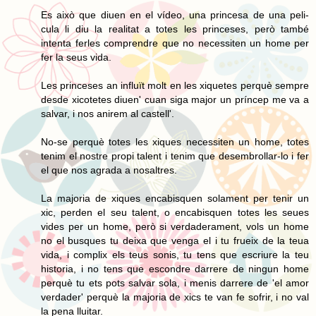
Es això que diuen en el vídeo, una princesa de una peli-
cula li diu la realitat a totes les princeses, però també
intenta ferles comprendre que no necessiten un home per
fer la seus vida.
Les princeses an influït molt en les xiquetes perquè sempre
desde xicotetes diuen' cuan siga major un príncep me va a
salvar, i nos anirem al castell'.
No-se perquè totes les xiques necessiten un home, totes
tenim el nostre propi talent i tenim que desembrollar-lo i fer
el que nos agrada a nosaltres.
La majoria de xiques encabisquen solament per tenir un
xic, perden el seu talent, o encabisquen totes les seues
vides per un home, però si verdaderament, vols un home
no el busques tu deixa que venga el i tu frueix de la teua
vida, i complix els teus sonis, tu tens que escriure la teu
historia, i no tens que escondre darrere de ningun home
perquè tu ets pots salvar sola, i menis darrere de 'el amor
verdader' perquè la majoria de xics te van fe sofrir, i no val
la pena lluitar.