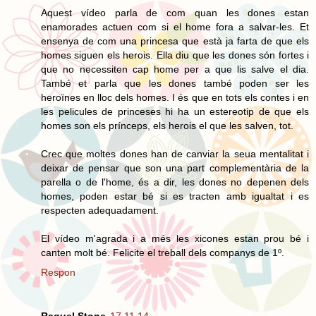
Aquest vídeo parla de com quan les dones estan
enamorades actuen com si el home fora a salvar-les. Et
ensenya de com una princesa que està ja farta de que els
homes siguen els herois. Ella diu que les dones són fortes i
que no necessiten cap home per a que lis salve el dia.
També et parla que les dones també poden ser les
heroïnes en lloc dels homes. I és que en tots els contes i en
les pelicules de princeses hi ha un estereotip de que els
homes son els prínceps, els herois el que les salven, tot.
Crec que moltes dones han de canviar la seua mentalitat i
deixar de pensar que son una part complementària de la
parella o de l'home, és a dir, les dones no depenen dels
homes, poden estar bé si es tracten amb igualtat i es
respecten adequadament.
El vídeo m'agrada i a més les xicones estan prou bé i
canten molt bé. Felicite el treball dels companys de 1º.
Respon
Raquel Stone
17.11.14