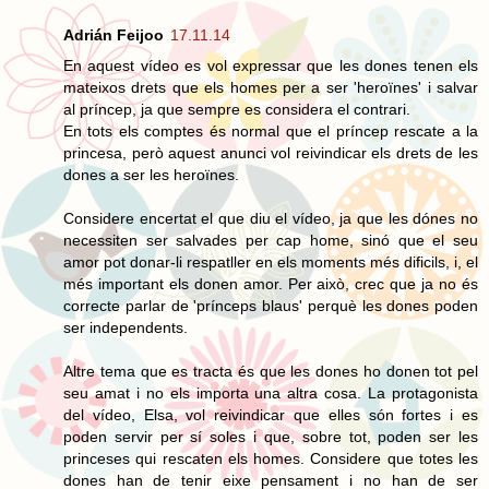
Adrián Feijoo
17.11.14
En aquest vídeo es vol expressar que les dones tenen els
mateixos drets que els homes per a ser 'heroïnes' i salvar
al príncep, ja que sempre es considera el contrari.
En tots els comptes és normal que el príncep rescate a la
princesa, però aquest anunci vol reivindicar els drets de les
dones a ser les heroïnes.
Considere encertat el que diu el vídeo, ja que les dónes no
necessiten ser salvades per cap home, sinó que el seu
amor pot donar-li respatller en els moments més dificils, i, el
més important els donen amor. Per això, crec que ja no és
correcte parlar de 'prínceps blaus' perquè les dones poden
ser independents.
Altre tema que es tracta és que les dones ho donen tot pel
seu amat i no els importa una altra cosa. La protagonista
del vídeo, Elsa, vol reivindicar que elles són fortes i es
poden servir per sí soles i que, sobre tot, poden ser les
princeses qui rescaten els homes. Considere que totes les
dones han de tenir eixe pensament i no han de ser