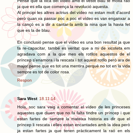
Pense que la xica del vídeo amb el vestit blau te molta raó
ja que es ella que comença la revolució aquesta.
Al principi les altres actrius del vídeo no estan molt d'acord
però quan va passar poc a poc el vídeo es van enganxar a
la cançó es a dir a cantar-la amb la nina que la havia fet
que es la de blau.
En conclusió pense que el vídeo es una bon resultat ja que
fa re-capacitar, també es veritat que a mi de xicoteta em
agradava com a la que mes els rotllos aquestos de el
príncep s'enamora i la rescata i tot aquest rotllo però ara de
major pense que es tot una mentira perquè no tot en la vida
sempre es tot de color rosa.
Respon
Sara West
18.11.14
Hola, soc sara vaig a comentar el vídeo de les princeses
aquestes que diuen que no fa falta tindre un príncep i que
estan fartes de sempre la mateixa historia es dir que el
príncep li rescata i elles estan encantades amb la idea però
ja estan fartes ja que tenen pràcticament la raó en els