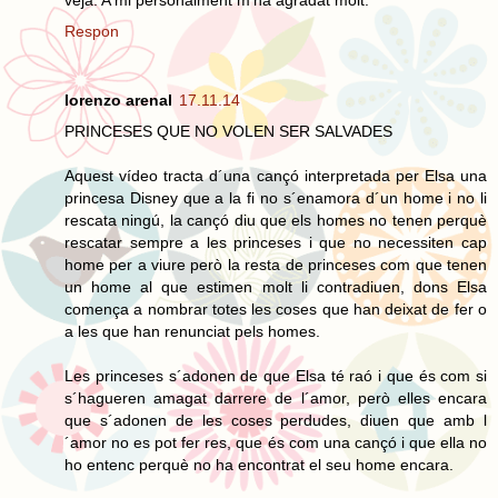
Respon
lorenzo arenal
17.11.14
PRINCESES QUE NO VOLEN SER SALVADES
Aquest vídeo tracta d´una cançó interpretada per Elsa una
princesa Disney que a la fi no s´enamora d´un home i no li
rescata ningú, la cançó diu que els homes no tenen perquè
rescatar sempre a les princeses i que no necessiten cap
home per a viure però la resta de princeses com que tenen
un home al que estimen molt li contradiuen, dons Elsa
comença a nombrar totes les coses que han deixat de fer o
a les que han renunciat pels homes.
Les princeses s´adonen de que Elsa té raó i que és com si
s´hagueren amagat darrere de l´amor, però elles encara
que s´adonen de les coses perdudes, diuen que amb l
´amor no es pot fer res, que és com una cançó i que ella no
ho entenc perquè no ha encontrat el seu home encara.