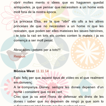
obrir moltes ments o idees que es hagueren quedat
antiquades, ja que pensar que necessitem a un home està
molt fora de la nostra època.
La princesa Elsa, es la que “obri” els ulls a les altres
princeses de que no necessiten a un home ni que les
rescaten, que poden ser elles mateixes les seues heroïnes,
i te tota la raó en tots els contes conten lo mateix i ja es
comença a ser molt pesat.
Abraçades i petons per a tots!!!
Respon
Mònica West
11.11.14
Estic feliç per que aquest tipus de vídeo es el que realment
em convenç.
A la companya Disney, sempre les dones depenen d'un
home i considere que no es cert.
Crec que ja va sent l'hora de defensar els drets de les
dones i saber que no depenen de ningú ja que som lo
suficientment intel·ligents per fer qualsevol cosa.