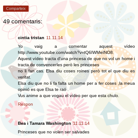
Comparteix
49 comentaris:
cintia tristan
11.11.14
Yo vaig a comentar aquest vídeo
http://www.youtube.com/watch?v=tQ6IWMeINO8.
Aquest vídeo tracta d'una princesa de que no vol un home i
tracta de convencerles però les princeses
no li fan cas. Elsa diu coses roines però tot el que diu es
veritat.
Elsa diu que no li fa falta un home per a fer coses ,la meua
opinió es que Elsa te raó .
Vus anime a que vogau el vídeo per que esta chulo.
Respon
Bea i Tamara Washington
11.11.14
Princeses que no volen ser salvades