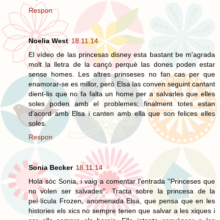
Respon
Noelia West
18.11.14
El vídeo de las princesas disney esta bastant be m'agrada
molt la lletra de la cançó perquè las dones poden estar
sense homes. Les altres prinseses no fan cas per que
enamorar-se es millor, però Elsa las conven seguint cantant
dient-lis que no fa falta un home per a salvarles que elles
soles poden amb el problemes; finalment totes estan
d'acord amb Elsa i canten amb ella que son felices elles
soles.
Respon
Sonia Becker
18.11.14
Hola sóc Sonia, i vaig a comentar l'entrada ''Princeses que
no volen ser salvades''. Tracta sobre la princesa de la
pel·lícula Frozen, anomenada Elsa, que pensa que en les
histories els xics no sempre tenen que salvar a les xiques i