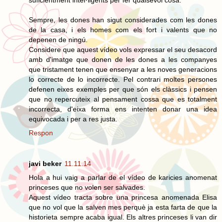
Sempre, les dones han sigut considerades com les dones
de la casa, i els homes com els fort i valents que no
depenen de ningú.
Considere que aquest vídeo vols expressar el seu desacord
amb d'imatge que donen de les dones a les companyes
que tristament tenen que ensenyar a les noves generacions
lo correcte de lo incorrecte. Pel contrari moltes persones
defenen eixes exemples per que són els clàssics i pensen
que no repercuteix al pensament cossa que es totalment
incorrecta, d'eixa forma ens intenten donar una idea
equivocada i per a res justa.
Respon
javi beker
11.11.14
Hola a hui vaig a parlar de el vídeo de karicies anomenat
princeses que no volen ser salvades.
Aquest vídeo tracta sobre una princesa anomenada Elisa
que no vol que la salven mes perquè ja esta farta de que la
historieta sempre acaba igual. Els altres princeses li van dir