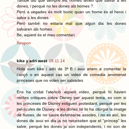
També diu que sempre els homes tenen que salvar a les
dones, i perquè no les dones als homes ?.
Peró a vegades és molt bonic quan un home és el heroi i
salva a les dones.
Peró també no estaria mal que algun dia les dones
salvaren als homes .
Be, aquest és el meu comentari.
Respon
kike y adri west
18.11.14
Hola som kike i adri de 3ª B i avui anem a comentar la
cançó o en aquest cas un video de comedia anomenat
princeses que no volen ser salvades
Ens ha cridat l'atenció aquest vídeo, perquè hi havien
moltes critiques sobre Disney per aquest tema, es com si
les princeses de Disney estiguen protestant, perquè per les
pel·lícules de Disney, a les dones se lis ha otorgat la imatge
de fluixes, de no saure defensarse assoles, i no es així, les
dones de avui en dia ja no necessiten que el “príncep” les
salve, perquè les dones ja son independents, i no son de