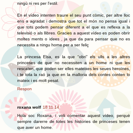
ningú ni res per l'estil.
En el vídeo intenten traure el seu punt còmic, per altre lloc
ens a agradat i demostra que tot el món no pensa igual i
que tots podem pensar diferent a el que es reflexa a la
televisió o als llibres. Gracies a aquest vídeo es poden obrir
moltes ments o idees , ja que da para pensar que no es
necessita a ningu home per a ser feliç
La princesa Elsa, es la que “obri” els ulls a les altres
princeses de que no necessiten a un home ni que les
rescaten, que poden ser elles mateixes les seues heroïnes,
i te tota la raó ja que en la malloria dels contes conten lo
mateix i es molt pesat.
Respon
roxana wolf
18.11.14
Hola soc Roxana, i voli comentar aquest vídeo, perquè
sempre darerre de totes les histories de princeses tenen
que aver un home.