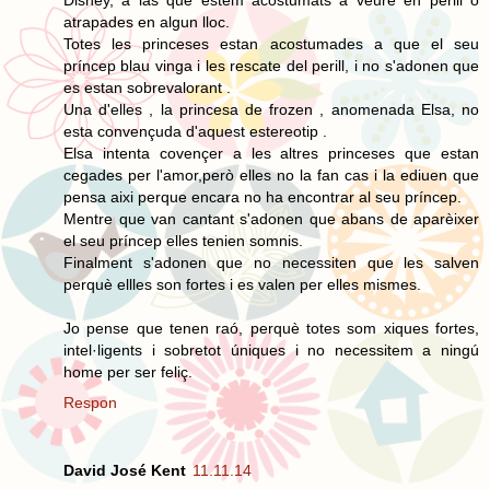
atrapades en algun lloc.
Totes les princeses estan acostumades a que el seu
príncep blau vinga i les rescate del perill, i no s'adonen que
es estan sobrevalorant .
Una d'elles , la princesa de frozen , anomenada Elsa, no
esta convençuda d'aquest estereotip .
Elsa intenta covençer a les altres princeses que estan
cegades per l'amor,però elles no la fan cas i la ediuen que
pensa aixi perque encara no ha encontrar al seu príncep.
Mentre que van cantant s'adonen que abans de aparèixer
el seu príncep elles tenien somnis.
Finalment s'adonen que no necessiten que les salven
perquè ellles son fortes i es valen per elles mismes.
Jo pense que tenen raó, perquè totes som xiques fortes,
intel·ligents i sobretot úniques i no necessitem a ningú
home per ser feliç.
Respon
David José Kent
11.11.14