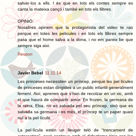
salvar-los a ells. I és que en tots els contes sempre es
canta la mateixa cançó i també en tots els llibres.
OPINIÓ:
Nosaltres opinem que la protagonista del video te rao
perque en totes les pelicules i en tots els llibres sempre
pasa que el home salva a la dona, i no em pareix be que
sempre siga aixi.
Respon
Javier Bebel
11.11.14
Les princeses necessiten un príncep, perquè les pel·lícules
de princeses estan dirigides a un public infantil generalment
femení. Així, aprenen que s'han de recolzar en un xic, amb
el que haurà de compartir amor. En frozen, la germana de
la reina, Elsa, no es salvada pel seu príncep, sinò que es
salvada sa germana i es més, el príncep te un paper quasi
nul a la pel·lícula.
La pel·lícula estén un lleuger teló de “trencament de
estereotips”, però continua amb el didactisme típic cap les