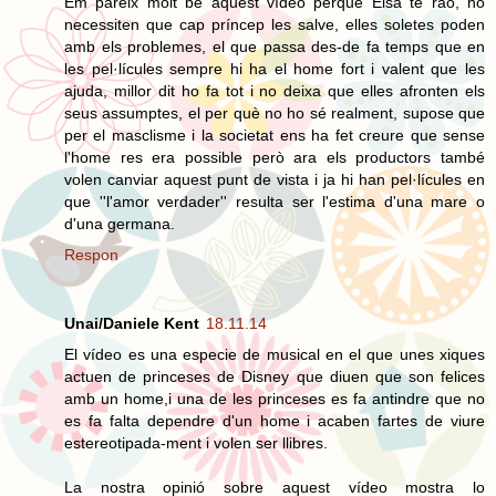
Em pareix molt bé aquest vídeo perquè Elsa te raó, no
necessiten que cap príncep les salve, elles soletes poden
amb els problemes, el que passa des-de fa temps que en
les pel·lícules sempre hi ha el home fort i valent que les
ajuda, millor dit ho fa tot i no deixa que elles afronten els
seus assumptes, el per què no ho sé realment, supose que
per el masclisme i la societat ens ha fet creure que sense
l'home res era possible però ara els productors també
volen canviar aquest punt de vista i ja hi han pel·lícules en
que ''l'amor verdader'' resulta ser l'estima d'una mare o
d'una germana.
Respon
Unai/Daniele Kent
18.11.14
El vídeo es una especie de musical en el que unes xiques
actuen de princeses de Disney que diuen que son felices
amb un home,i una de les princeses es fa antindre que no
es fa falta dependre d'un home i acaben fartes de viure
estereotipada-ment i volen ser llibres.
La nostra opinió sobre aquest vídeo mostra lo