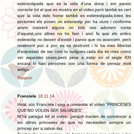
estereotipada que es la vida d'una dona i em pareix
correcte tot el que es mostra en el vídeo,però també es cert
que la vida dels home també es estereotipada,totes les
persones els posen un estereotip per ha viure i conforme
anem creixent alguns no tots nos adonem conta
d'aquest,uns altres no ho fam i això fa que els antics
estereotip no deixen d'existir i pareix que no avancem, però
reialment poc a poc es va destruint i hi ha mes llibertat
d'expressió de ser com tu vuilgues,cada dia es mes comú
ver aquestes coses,però pese a estar en el segle XXI
encara hi han persones con una forma de pensar molt
antiga.
Respon
Franciele
18.11.14
Hola, sóc Franciele i vaig a comentar el vídeo “PRINCESES
QUE NO VOLEN SER SALVADES”.
M'ha paregut bé el vídeo, perquè tracten de convèncer a
les altres princeses de que no necessiten sempre un
príncep per a salvar-las.