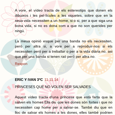
A vore, el vídeo tracta de els estereotips que donen els
dibuixos i les pel·lícules a les xiquetes, sobre que en la
seua vida necessiten a un home, si o si, per a que siga una
bona vida, si no es dona com a que no son querides per
ningú.
La meua opinió esque per una banda no els necessiten,
però per altra si, a vore per a reproduir-nos si els
necessiten però per a treballar o per a la vida diària no, asi
que per una banda si tenen raó però per altra no.
Respon
ERIC Y IVAN 3ºC
11.11.14
PRINCESES QUE NO VOLEN SER SALVADES
Aquest vídeo tracta d'una princesa que està farta que la
salven els homes.Ella diu que les dones són fortes i que no
necessiten cap home per a salvar-se. També diu que en
lloc de salvar els homes a les dones, elles també podrien