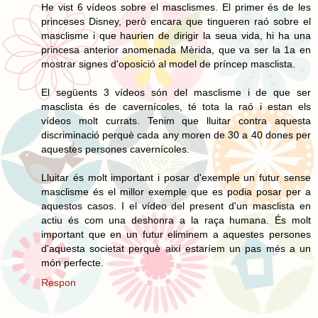
He vist 6 vídeos sobre el masclismes. El primer és de les
princeses Disney, però encara que tingueren raó sobre el
masclisme i que haurien de dirigir la seua vida, hi ha una
princesa anterior anomenada Mèrida, que va ser la 1a en
mostrar signes d'oposició al model de príncep masclista.
El següents 3 vídeos són del masclisme i de que ser
masclista és de cavernícoles, té tota la raó i estan els
vídeos molt currats. Tenim que lluitar contra aquesta
discriminació perquè cada any moren de 30 a 40 dones per
aquestes persones cavernícoles.
Lluitar és molt important i posar d'exemple un futur sense
masclisme és el millor exemple que es podia posar per a
aquestos casos. I el vídeo del present d'un masclista en
actiu és com una deshonra a la raça humana. És molt
important que en un futur eliminem a aquestes persones
d'aquesta societat perquè així estaríem un pas més a un
món perfecte.
Respon