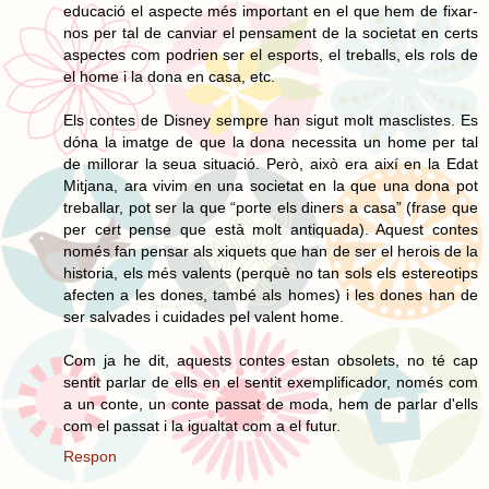
educació el aspecte més important en el que hem de fixar-
nos per tal de canviar el pensament de la societat en certs
aspectes com podrien ser el esports, el treballs, els rols de
el home i la dona en casa, etc.
Els contes de Disney sempre han sigut molt masclistes. Es
dóna la imatge de que la dona necessita un home per tal
de millorar la seua situació. Però, això era així en la Edat
Mitjana, ara vivim en una societat en la que una dona pot
treballar, pot ser la que “porte els diners a casa” (frase que
per cert pense que està molt antiquada). Aquest contes
només fan pensar als xiquets que han de ser el herois de la
historia, els més valents (perquè no tan sols els estereotips
afecten a les dones, també als homes) i les dones han de
ser salvades i cuidades pel valent home.
Com ja he dit, aquests contes estan obsolets, no té cap
sentit parlar de ells en el sentit exemplificador, només com
a un conte, un conte passat de moda, hem de parlar d'ells
com el passat i la igualtat com a el futur.
Respon