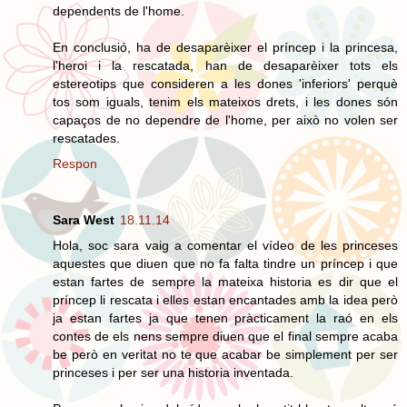
dependents de l'home.
En conclusió, ha de desaparèixer el príncep i la princesa,
l'heroi i la rescatada, han de desaparèixer tots els
estereotips que consideren a les dones 'inferiors' perquè
tos som iguals, tenim els mateixos drets, i les dones són
capaços de no dependre de l'home, per això no volen ser
rescatades.
Respon
Sara West
18.11.14
Hola, soc sara vaig a comentar el vídeo de les princeses
aquestes que diuen que no fa falta tindre un príncep i que
estan fartes de sempre la mateixa historia es dir que el
príncep li rescata i elles estan encantades amb la idea però
ja estan fartes ja que tenen pràcticament la raó en els
contes de els nens sempre diuen que el final sempre acaba
be però en veritat no te que acabar be simplement per ser
princeses i per ser una historia inventada.