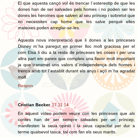
El que aquesta cançó vol és trencar l´estereotip de que les
dones han de ser salvades pels homes i no poden ser les
dones les heroïnes que salven al seu príncep i sobretot que
no necessiten cap home que les salve perquè elles
mateixes poden arreglar-se-les.
Aquesta nova interpretació que li dones a les princeses
Disney m´ha paregut en primer lloc molt graciosa per el
com Elsa li diu a la resta de princeses les coses i per una
altra part em pareix que compleix una llavor molt important
ja que transmet uns valors d´independença dels homes i
trenca amb tot l´establit durant els anys i açò m´ha agradat
molt.
Respon
Cristian Becker
17.11.14
En aquest vídeo podem veure con les princeses que als
contes han de ser sempre salvades per un príncep,
manifesten la seua opinió i la seua capacitat per dur a
terme qualsevol tasca, tal com fan els seus marits.