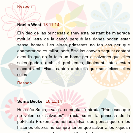
Respon
Noelia West
18.11.14
El vídeo de las princesas disney esta bastant be m'agrada
molt la lletra de la cançó perquè las dones poden estar
sense homes. Les altres prinseses no fan cas per que
enamorar-se es millor, però Elsa las conven seguint cantant
dient-lis que no fa falta un home per a salvarles que elles
soles poden amb el problemes; finalment totes estan
d'acord amb Elsa i canten amb ella que son felices elles
soles.
Respon
Sonia Becker
18.11.14
Hola sóc Sonia, i vaig a comentar l'entrada ''Princeses que
no volen ser salvades''. Tracta sobre la princesa de la
pel·lícula Frozen, anomenada Elsa, que pensa que en les
histories els xics no sempre tenen que salvar a les xiques i