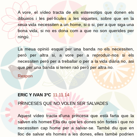
A vore, el vídeo tracta de els estereotips que donen els
dibuixos i les pel·lícules a les xiquetes, sobre que en la
seua vida necessiten a un home, si o si, per a que siga una
bona vida, si no es dona com a que no son querides per
ningú.
La meua opinió esque per una banda no els necessiten,
però per altra si, a vore per a reproduir-nos si els
necessiten però per a treballar o per a la vida diària no, asi
que per una banda si tenen raó però per altra no.
Respon
ERIC Y IVAN 3ºC
11.11.14
PRINCESES QUE NO VOLEN SER SALVADES
Aquest vídeo tracta d'una princesa que està farta que la
salven els homes.Ella diu que les dones són fortes i que no
necessiten cap home per a salvar-se. També diu que en
lloc de salvar els homes a les dones, elles també podrien