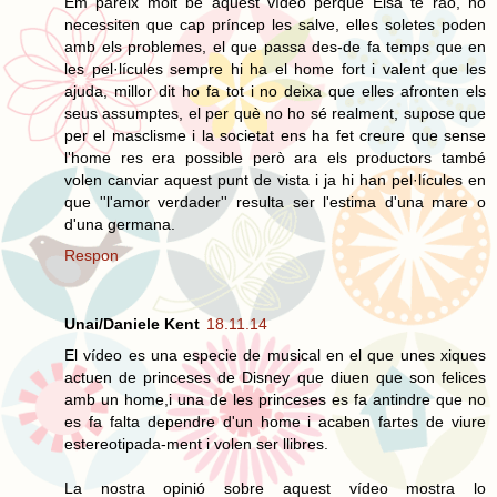
Em pareix molt bé aquest vídeo perquè Elsa te raó, no
necessiten que cap príncep les salve, elles soletes poden
amb els problemes, el que passa des-de fa temps que en
les pel·lícules sempre hi ha el home fort i valent que les
ajuda, millor dit ho fa tot i no deixa que elles afronten els
seus assumptes, el per què no ho sé realment, supose que
per el masclisme i la societat ens ha fet creure que sense
l'home res era possible però ara els productors també
volen canviar aquest punt de vista i ja hi han pel·lícules en
que ''l'amor verdader'' resulta ser l'estima d'una mare o
d'una germana.
Respon
Unai/Daniele Kent
18.11.14
El vídeo es una especie de musical en el que unes xiques
actuen de princeses de Disney que diuen que son felices
amb un home,i una de les princeses es fa antindre que no
es fa falta dependre d'un home i acaben fartes de viure
estereotipada-ment i volen ser llibres.
La nostra opinió sobre aquest vídeo mostra lo