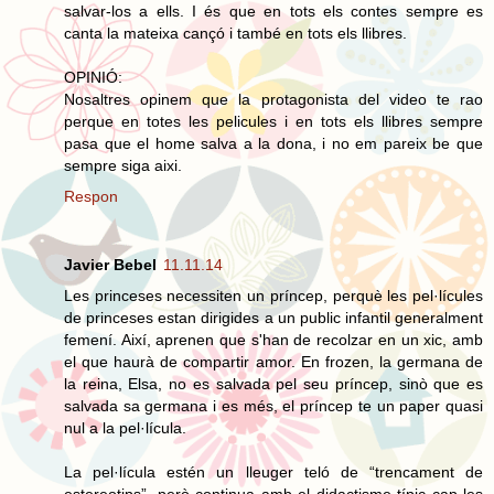
salvar-los a ells. I és que en tots els contes sempre es
canta la mateixa cançó i també en tots els llibres.
OPINIÓ:
Nosaltres opinem que la protagonista del video te rao
perque en totes les pelicules i en tots els llibres sempre
pasa que el home salva a la dona, i no em pareix be que
sempre siga aixi.
Respon
Javier Bebel
11.11.14
Les princeses necessiten un príncep, perquè les pel·lícules
de princeses estan dirigides a un public infantil generalment
femení. Així, aprenen que s'han de recolzar en un xic, amb
el que haurà de compartir amor. En frozen, la germana de
la reina, Elsa, no es salvada pel seu príncep, sinò que es
salvada sa germana i es més, el príncep te un paper quasi
nul a la pel·lícula.
La pel·lícula estén un lleuger teló de “trencament de
estereotips”, però continua amb el didactisme típic cap les