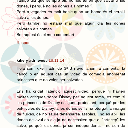
També diu que sempre els homes tenen que salvar a les
dones, i perquè no les dones als homes ?.
Peró a vegades és molt bonic quan un home és el heroi i
salva a les dones.
Peró també no estaria mal que algun dia les dones
salvaren als homes .
Be, aquest és el meu comentari.
Respon
kike y adri west
18.11.14
Hola som kike i adri de 3ª B i avui anem a comentar la
cançó o en aquest cas un video de comedia anomenat
princeses que no volen ser salvades
Ens ha cridat l'atenció aquest vídeo, perquè hi havien
moltes critiques sobre Disney per aquest tema, es com si
les princeses de Disney estiguen protestant, perquè per les
pel·lícules de Disney, a les dones se lis ha otorgat la imatge
de fluixes, de no saure defensarse assoles, i no es així, les
dones de avui en dia ja no necessiten que el “príncep” les
salve, perquè les dones ja son independents, i no son de