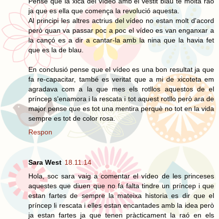
Pense que la xica del vídeo amb el vestit blau te molta raó
ja que es ella que comença la revolució aquesta.
Al principi les altres actrius del vídeo no estan molt d'acord
però quan va passar poc a poc el vídeo es van enganxar a
la cançó es a dir a cantar-la amb la nina que la havia fet
que es la de blau.
En conclusió pense que el vídeo es una bon resultat ja que
fa re-capacitar, també es veritat que a mi de xicoteta em
agradava com a la que mes els rotllos aquestos de el
príncep s'enamora i la rescata i tot aquest rotllo però ara de
major pense que es tot una mentira perquè no tot en la vida
sempre es tot de color rosa.
Respon
Sara West
18.11.14
Hola, soc sara vaig a comentar el vídeo de les princeses
aquestes que diuen que no fa falta tindre un príncep i que
estan fartes de sempre la mateixa historia es dir que el
príncep li rescata i elles estan encantades amb la idea però
ja estan fartes ja que tenen pràcticament la raó en els