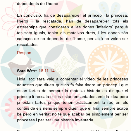
dependents de l'home.
En conclusió, ha de desaparèixer el príncep i la princesa,
l'heroi i la rescatada, han de desaparèixer tots els
estereotips que consideren a les dones 'inferiors' perquè
tos som iguals, tenim els mateixos drets, i les dones són
capaços de no dependre de l'home, per això no volen ser
rescatades.
Respon
Sara West
18.11.14
Hola, soc sara vaig a comentar el vídeo de les princeses
aquestes que diuen que no fa falta tindre un príncep i que
estan fartes de sempre la mateixa historia es dir que el
príncep li rescata i elles estan encantades amb la idea però
ja estan fartes ja que tenen pràcticament la raó en els
contes de els nens sempre diuen que el final sempre acaba
be però en veritat no te que acabar be simplement per ser
princeses i per ser una historia inventada.