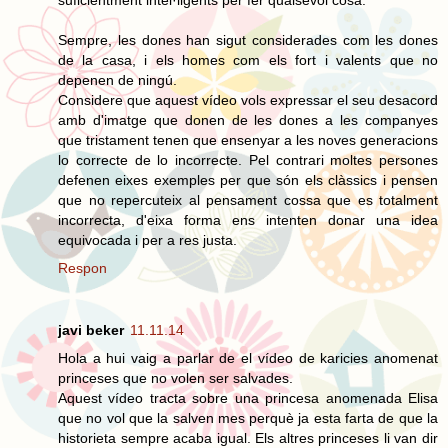
Sempre, les dones han sigut considerades com les dones
de la casa, i els homes com els fort i valents que no
depenen de ningú.
Considere que aquest vídeo vols expressar el seu desacord
amb d'imatge que donen de les dones a les companyes
que tristament tenen que ensenyar a les noves generacions
lo correcte de lo incorrecte. Pel contrari moltes persones
defenen eixes exemples per que són els clàssics i pensen
que no repercuteix al pensament cossa que es totalment
incorrecta, d'eixa forma ens intenten donar una idea
equivocada i per a res justa.
Respon
javi beker
11.11.14
Hola a hui vaig a parlar de el vídeo de karicies anomenat
princeses que no volen ser salvades.
Aquest vídeo tracta sobre una princesa anomenada Elisa
que no vol que la salven mes perquè ja esta farta de que la
historieta sempre acaba igual. Els altres princeses li van dir