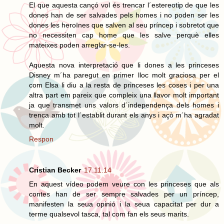
El que aquesta cançó vol és trencar l´estereotip de que les
dones han de ser salvades pels homes i no poden ser les
dones les heroïnes que salven al seu príncep i sobretot que
no necessiten cap home que les salve perquè elles
mateixes poden arreglar-se-les.
Aquesta nova interpretació que li dones a les princeses
Disney m´ha paregut en primer lloc molt graciosa per el
com Elsa li diu a la resta de princeses les coses i per una
altra part em pareix que compleix una llavor molt important
ja que transmet uns valors d´independença dels homes i
trenca amb tot l´establit durant els anys i açò m´ha agradat
molt.
Respon
Cristian Becker
17.11.14
En aquest vídeo podem veure con les princeses que als
contes han de ser sempre salvades per un príncep,
manifesten la seua opinió i la seua capacitat per dur a
terme qualsevol tasca, tal com fan els seus marits.