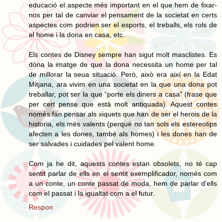
educació el aspecte més important en el que hem de fixar-
nos per tal de canviar el pensament de la societat en certs
aspectes com podrien ser el esports, el treballs, els rols de
el home i la dona en casa, etc.
Els contes de Disney sempre han sigut molt masclistes. Es
dóna la imatge de que la dona necessita un home per tal
de millorar la seua situació. Però, això era així en la Edat
Mitjana, ara vivim en una societat en la que una dona pot
treballar, pot ser la que “porte els diners a casa” (frase que
per cert pense que està molt antiquada). Aquest contes
només fan pensar als xiquets que han de ser el herois de la
historia, els més valents (perquè no tan sols els estereotips
afecten a les dones, també als homes) i les dones han de
ser salvades i cuidades pel valent home.
Com ja he dit, aquests contes estan obsolets, no té cap
sentit parlar de ells en el sentit exemplificador, només com
a un conte, un conte passat de moda, hem de parlar d'ells
com el passat i la igualtat com a el futur.
Respon