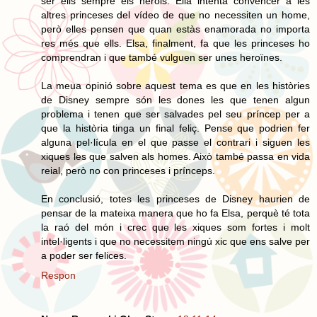
ser ells sempre els herois. Ella intenta convèncer a les
altres princeses del vídeo de que no necessiten un home,
però elles pensen que quan estàs enamorada no importa
res més que ells. Elsa, finalment, fa que les princeses ho
comprendran i que també vulguen ser unes heroïnes.
La meua opinió sobre aquest tema es que en les històries
de Disney sempre són les dones les que tenen algun
problema i tenen que ser salvades pel seu príncep per a
que la història tinga un final feliç. Pense que podrien fer
alguna pel·lícula en el que passe el contrari i siguen les
xiques les que salven als homes. Això també passa en vida
reial, però no con princeses i prínceps.
En conclusió, totes les princeses de Disney haurien de
pensar de la mateixa manera que ho fa Elsa, perquè té tota
la raó del món i crec que les xiques som fortes i molt
intel·ligents i que no necessitem ningú xic que ens salve per
a poder ser felices.
Respon