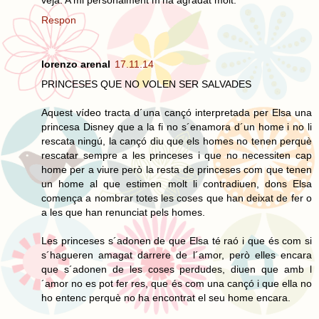
Respon
lorenzo arenal
17.11.14
PRINCESES QUE NO VOLEN SER SALVADES
Aquest vídeo tracta d´una cançó interpretada per Elsa una
princesa Disney que a la fi no s´enamora d´un home i no li
rescata ningú, la cançó diu que els homes no tenen perquè
rescatar sempre a les princeses i que no necessiten cap
home per a viure però la resta de princeses com que tenen
un home al que estimen molt li contradiuen, dons Elsa
comença a nombrar totes les coses que han deixat de fer o
a les que han renunciat pels homes.
Les princeses s´adonen de que Elsa té raó i que és com si
s´hagueren amagat darrere de l´amor, però elles encara
que s´adonen de les coses perdudes, diuen que amb l
´amor no es pot fer res, que és com una cançó i que ella no
ho entenc perquè no ha encontrat el seu home encara.