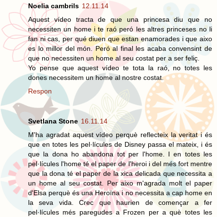
Noelia cambrils
12.11.14
Aquest vídeo tracta de que una princesa diu que no
necessiten un home i te raó peró les altres princeses no li
fan ni cas, per qué diuen que estan enamorades i que aixo
es lo millor del món. Peró al final les acaba convensint de
que no necessiten un home al seu costat per a ser feliç.
Yo pense que aquest vídeo te tota la raó, no totes les
dones necessitem un home al nostre costat.
Respon
Svetlana Stone
16.11.14
M'ha agradat aquest vídeo perquè reflecteix la veritat i és
que en totes les pel·lícules de Disney passa el mateix, i és
que la dona ho abandona tot per l'home. I en totes les
pel·lícules l'home té el paper de l'heroi i del més fort mentre
que la dona té el paper de la xica delicada que necessita a
un home al seu costat. Per aixo m'agrada molt el paper
d'Elsa perquè és una Heroïna i no necessita a cap home en
la seva vida. Crec que haurien de començar a fer
pel·lícules més paregudes a Frozen per a què totes les