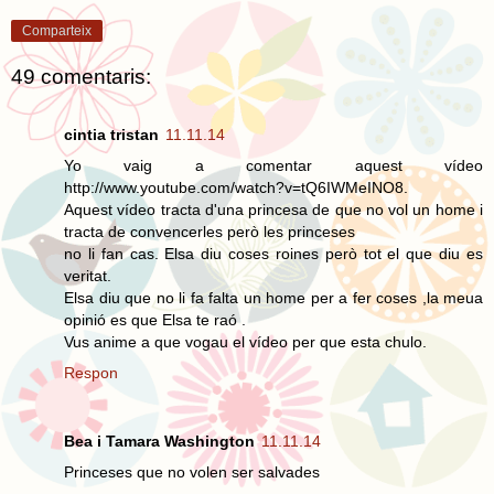
Comparteix
49 comentaris:
cintia tristan
11.11.14
Yo vaig a comentar aquest vídeo
http://www.youtube.com/watch?v=tQ6IWMeINO8.
Aquest vídeo tracta d'una princesa de que no vol un home i
tracta de convencerles però les princeses
no li fan cas. Elsa diu coses roines però tot el que diu es
veritat.
Elsa diu que no li fa falta un home per a fer coses ,la meua
opinió es que Elsa te raó .
Vus anime a que vogau el vídeo per que esta chulo.
Respon
Bea i Tamara Washington
11.11.14
Princeses que no volen ser salvades