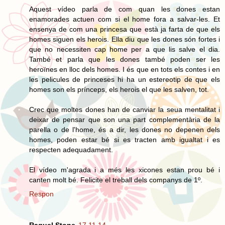
Aquest vídeo parla de com quan les dones estan
enamorades actuen com si el home fora a salvar-les. Et
ensenya de com una princesa que està ja farta de que els
homes siguen els herois. Ella diu que les dones són fortes i
que no necessiten cap home per a que lis salve el dia.
També et parla que les dones també poden ser les
heroïnes en lloc dels homes. I és que en tots els contes i en
les pelicules de princeses hi ha un estereotip de que els
homes son els prínceps, els herois el que les salven, tot.
Crec que moltes dones han de canviar la seua mentalitat i
deixar de pensar que son una part complementària de la
parella o de l'home, és a dir, les dones no depenen dels
homes, poden estar bé si es tracten amb igualtat i es
respecten adequadament.
El vídeo m'agrada i a més les xicones estan prou bé i
canten molt bé. Felicite el treball dels companys de 1º.
Respon
Raquel Stone
17.11.14