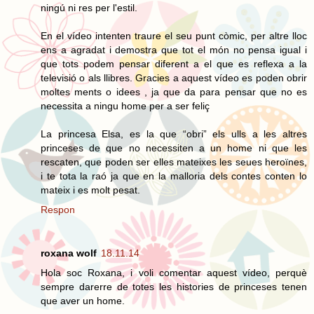
ningú ni res per l'estil.
En el vídeo intenten traure el seu punt còmic, per altre lloc
ens a agradat i demostra que tot el món no pensa igual i
que tots podem pensar diferent a el que es reflexa a la
televisió o als llibres. Gracies a aquest vídeo es poden obrir
moltes ments o idees , ja que da para pensar que no es
necessita a ningu home per a ser feliç
La princesa Elsa, es la que “obri” els ulls a les altres
princeses de que no necessiten a un home ni que les
rescaten, que poden ser elles mateixes les seues heroïnes,
i te tota la raó ja que en la malloria dels contes conten lo
mateix i es molt pesat.
Respon
roxana wolf
18.11.14
Hola soc Roxana, i voli comentar aquest vídeo, perquè
sempre darerre de totes les histories de princeses tenen
que aver un home.