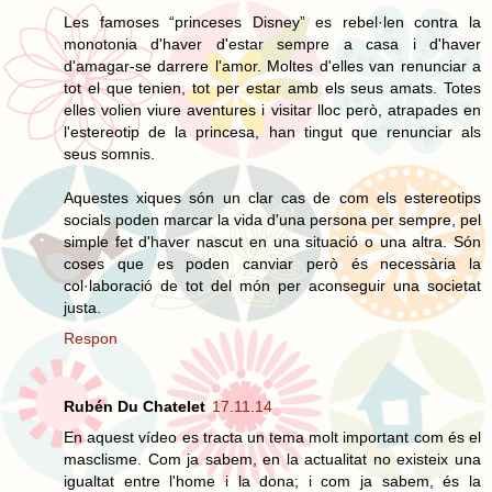
Les famoses “princeses Disney” es rebel·len contra la
monotonia d'haver d'estar sempre a casa i d'haver
d'amagar-se darrere l'amor. Moltes d'elles van renunciar a
tot el que tenien, tot per estar amb els seus amats. Totes
elles volien viure aventures i visitar lloc però, atrapades en
l'estereotip de la princesa, han tingut que renunciar als
seus somnis.
Aquestes xiques són un clar cas de com els estereotips
socials poden marcar la vida d'una persona per sempre, pel
simple fet d'haver nascut en una situació o una altra. Són
coses que es poden canviar però és necessària la
col·laboració de tot del món per aconseguir una societat
justa.
Respon
Rubén Du Chatelet
17.11.14
En aquest vídeo es tracta un tema molt important com és el
masclisme. Com ja sabem, en la actualitat no existeix una
igualtat entre l'home i la dona; i com ja sabem, és la