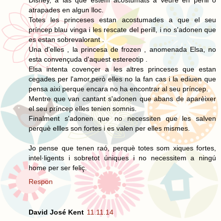
atrapades en algun lloc.
Totes les princeses estan acostumades a que el seu
príncep blau vinga i les rescate del perill, i no s'adonen que
es estan sobrevalorant .
Una d'elles , la princesa de frozen , anomenada Elsa, no
esta convençuda d'aquest estereotip .
Elsa intenta covençer a les altres princeses que estan
cegades per l'amor,però elles no la fan cas i la ediuen que
pensa aixi perque encara no ha encontrar al seu príncep.
Mentre que van cantant s'adonen que abans de aparèixer
el seu príncep elles tenien somnis.
Finalment s'adonen que no necessiten que les salven
perquè ellles son fortes i es valen per elles mismes.
Jo pense que tenen raó, perquè totes som xiques fortes,
intel·ligents i sobretot úniques i no necessitem a ningú
home per ser feliç.
Respon
David José Kent
11.11.14