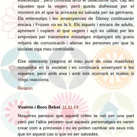
xiquetes que la vegen; però queda disfressat per el
moment en el que la princesa es salvada per sa germana.
Els estereotips i les ensenyances de Disney continuaran
encara i Frozen no es la fi. Els xiquets i encara de adults,
aprenem i copiem el que vegem i açò es utilitat per les
empreses per transmetre missatges mitjançant els grans
mitjans de comunicació i alienar les persones per que la
societat siga mes controlable.
Eixe estereotip (segons el meu punt de vista masclista)
romandrà en la societat i es continuarà ensenyant a les
xiquetes, però amb eixe i amb tots ocorrerà el mateix si
ningú reacciona.
Respon
Vicente i Boro Bebel
11.11.14
Nosaltres pensem que aquest vídeo te raó per una part
però per l'altra pensem que aquests personatges es varen
crear com a princeses i no es poden cambiar els seus rols
que en aquest cas si que es ser salvades.