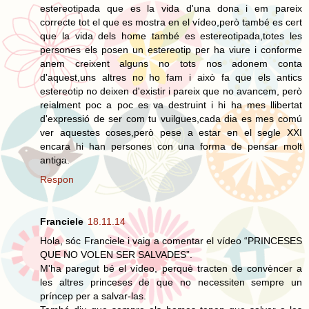
estereotipada que es la vida d'una dona i em pareix
correcte tot el que es mostra en el vídeo,però també es cert
que la vida dels home també es estereotipada,totes les
persones els posen un estereotip per ha viure i conforme
anem creixent alguns no tots nos adonem conta
d'aquest,uns altres no ho fam i això fa que els antics
estereotip no deixen d'existir i pareix que no avancem, però
reialment poc a poc es va destruint i hi ha mes llibertat
d'expressió de ser com tu vuilgues,cada dia es mes comú
ver aquestes coses,però pese a estar en el segle XXI
encara hi han persones con una forma de pensar molt
antiga.
Respon
Franciele
18.11.14
Hola, sóc Franciele i vaig a comentar el vídeo “PRINCESES
QUE NO VOLEN SER SALVADES”.
M'ha paregut bé el vídeo, perquè tracten de convèncer a
les altres princeses de que no necessiten sempre un
príncep per a salvar-las.