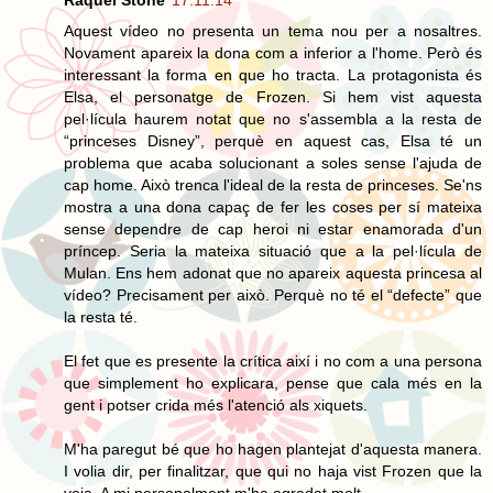
Aquest vídeo no presenta un tema nou per a nosaltres.
Novament apareix la dona com a inferior a l'home. Però és
interessant la forma en que ho tracta. La protagonista és
Elsa, el personatge de Frozen. Si hem vist aquesta
pel·lícula haurem notat que no s'assembla a la resta de
“princeses Disney”, perquè en aquest cas, Elsa té un
problema que acaba solucionant a soles sense l'ajuda de
cap home. Això trenca l'ideal de la resta de princeses. Se'ns
mostra a una dona capaç de fer les coses per sí mateixa
sense dependre de cap heroi ni estar enamorada d'un
príncep. Seria la mateixa situació que a la pel·lícula de
Mulan. Ens hem adonat que no apareix aquesta princesa al
vídeo? Precisament per això. Perquè no té el “defecte” que
la resta té.
El fet que es presente la crítica així i no com a una persona
que simplement ho explicara, pense que cala més en la
gent i potser crida més l'atenció als xiquets.
M'ha paregut bé que ho hagen plantejat d'aquesta manera.
I volia dir, per finalitzar, que qui no haja vist Frozen que la
veja. A mi personalment m'ha agradat molt.