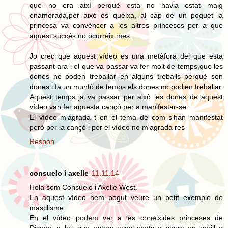
que no era així perquè esta no havia estat maig
enamorada,per això es queixa, al cap de un poquet la
princesa va convèncer a les altres princeses per a que
aquest succés no ocurreix mes.
Jo crec que aquest vídeo es una metàfora del que esta
passant ara i el que va passar va fer molt de temps,que les
dones no poden treballar en alguns treballs perquè son
dones i fa un muntó de temps els dones no podien treballar.
Aquest temps ja va passar per això les dones de aquest
vídeo van fer aquesta cançó per a manifestar-se.
El vídeo m'agrada t en el tema de com s'han manifestat
però per la cançó i per el vídeo no m'agrada res
Respon
consuelo i axelle
11.11.14
Hola som Consuelo i Axelle West.
En aquest vídeo hem pogut veure un petit exemple de
masclisme.
En el vídeo podem ver a les coneixides princeses de
Disney, a las que estem acostumats a veure en perill o