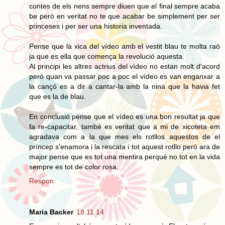
contes de els nens sempre diuen que el final sempre acaba
be però en veritat no te que acabar be simplement per ser
princeses i per ser una historia inventada.
Pense que la xica del vídeo amb el vestit blau te molta raó
ja que es ella que comença la revolució aquesta.
Al principi les altres actrius del vídeo no estan molt d'acord
però quan va passar poc a poc el vídeo es van enganxar a
la cançó es a dir a cantar-la amb la nina que la havia fet
que es la de blau.
En conclusió pense que el vídeo es una bon resultat ja que
fa re-capacitar, també es veritat que a mi de xicoteta em
agradava com a la que mes els rotllos aquestos de el
príncep s'enamora i la rescata i tot aquest rotllo però ara de
major pense que es tot una mentira perquè no tot en la vida
sempre es tot de color rosa.
Respon
Maria Backer
18.11.14