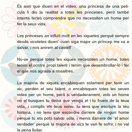
Es això que diuen en el vídeo, una princesa de una peli-
cula li diu la realitat a totes les princeses, però també
intenta ferles comprendre que no necessiten un home per
fer la seus vida.
Les princeses an influït molt en les xiquetes perquè sempre
desde xicotetes diuen' cuan siga major un príncep me va a
salvar, i nos anirem al castell'.
No-se perquè totes les xiques necessiten un home, totes
tenim el nostre propi talent i tenim que desembrollar-lo i fer
el que nos agrada a nosaltres.
La majoria de xiques encabisquen solament per tenir un
xic, perden el seu talent, o encabisquen totes les seues
vides per un home, però si verdaderament, vols un home
no el busques tu deixa que venga el i tu frueix de la teua
vida, i complix els teus sonis, tu tens que escriure la teu
historia, i no tens que escondre darrere de ningun home
perquè tu ets pots salvar sola, i menis darrere de 'el amor
verdader' perquè la majoria de xics te van fe sofrir, i no val
la pena lluitar.