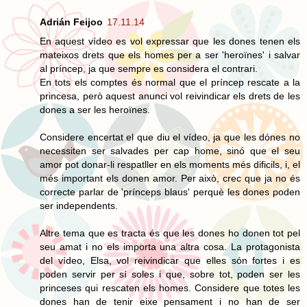
Adrián Feijoo
17.11.14
En aquest vídeo es vol expressar que les dones tenen els
mateixos drets que els homes per a ser 'heroïnes' i salvar
al príncep, ja que sempre es considera el contrari.
En tots els comptes és normal que el príncep rescate a la
princesa, però aquest anunci vol reivindicar els drets de les
dones a ser les heroïnes.
Considere encertat el que diu el vídeo, ja que les dónes no
necessiten ser salvades per cap home, sinó que el seu
amor pot donar-li respatller en els moments més dificils, i, el
més important els donen amor. Per això, crec que ja no és
correcte parlar de 'prínceps blaus' perquè les dones poden
ser independents.
Altre tema que es tracta és que les dones ho donen tot pel
seu amat i no els importa una altra cosa. La protagonista
del vídeo, Elsa, vol reivindicar que elles són fortes i es
poden servir per sí soles i que, sobre tot, poden ser les
princeses qui rescaten els homes. Considere que totes les
dones han de tenir eixe pensament i no han de ser