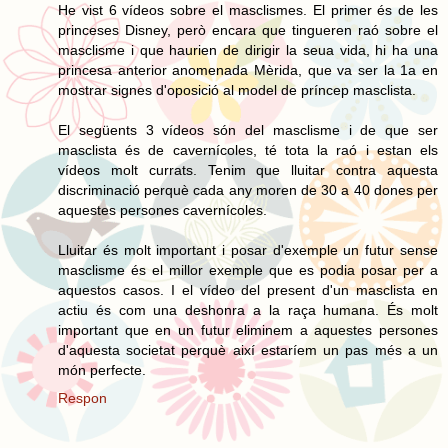
He vist 6 vídeos sobre el masclismes. El primer és de les
princeses Disney, però encara que tingueren raó sobre el
masclisme i que haurien de dirigir la seua vida, hi ha una
princesa anterior anomenada Mèrida, que va ser la 1a en
mostrar signes d'oposició al model de príncep masclista.
El següents 3 vídeos són del masclisme i de que ser
masclista és de cavernícoles, té tota la raó i estan els
vídeos molt currats. Tenim que lluitar contra aquesta
discriminació perquè cada any moren de 30 a 40 dones per
aquestes persones cavernícoles.
Lluitar és molt important i posar d'exemple un futur sense
masclisme és el millor exemple que es podia posar per a
aquestos casos. I el vídeo del present d'un masclista en
actiu és com una deshonra a la raça humana. És molt
important que en un futur eliminem a aquestes persones
d'aquesta societat perquè així estaríem un pas més a un
món perfecte.
Respon