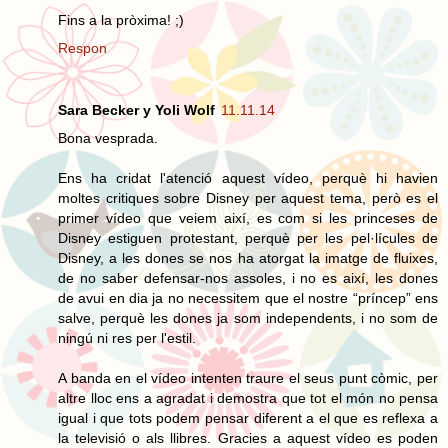
Fins a la pròxima! ;)
Respon
Sara Becker y Yoli Wolf
11.11.14
Bona vesprada.
Ens ha cridat l'atenció aquest vídeo, perquè hi havien
moltes critiques sobre Disney per aquest tema, però es el
primer vídeo que veiem així, es com si les princeses de
Disney estiguen protestant, perquè per les pel·lícules de
Disney, a les dones se nos ha atorgat la imatge de fluixes,
de no saber defensar-nos assoles, i no es així, les dones
de avui en dia ja no necessitem que el nostre “príncep” ens
salve, perquè les dones ja som independents, i no som de
ningú ni res per l'estil.
A banda en el vídeo intenten traure el seus punt còmic, per
altre lloc ens a agradat i demostra que tot el món no pensa
igual i que tots podem pensar diferent a el que es reflexa a
la televisió o als llibres. Gracies a aquest vídeo es poden