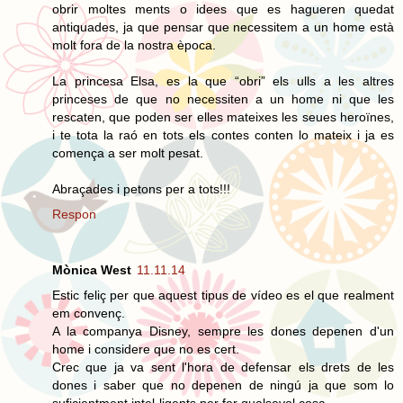
obrir moltes ments o idees que es hagueren quedat
antiquades, ja que pensar que necessitem a un home està
molt fora de la nostra època.
La princesa Elsa, es la que “obri” els ulls a les altres
princeses de que no necessiten a un home ni que les
rescaten, que poden ser elles mateixes les seues heroïnes,
i te tota la raó en tots els contes conten lo mateix i ja es
comença a ser molt pesat.
Abraçades i petons per a tots!!!
Respon
Mònica West
11.11.14
Estic feliç per que aquest tipus de vídeo es el que realment
em convenç.
A la companya Disney, sempre les dones depenen d'un
home i considere que no es cert.
Crec que ja va sent l'hora de defensar els drets de les
dones i saber que no depenen de ningú ja que som lo
suficientment intel·ligents per fer qualsevol cosa.