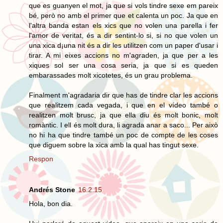
que es guanyen el mot, ja que si vols tindre sexe em pareix
bé, però no amb el primer que et calenta un poc. Ja que en
l'altra banda estan els xics que no volen una parella i fer
l'amor de veritat, és a dir sentint-lo si, si no que volen un
una xica d¡una nit és a dir les utilitzen com un paper d'usar i
tirar. A mi eixes accions no m'agraden, ja que per a les
xiques sol ser una cosa seria, ja que si es queden
embarassades molt xicotetes, és un grau problema.
Finalment m'agradaria dir que has de tindre clar les accions
que realitzem cada vegada, i que en el vídeo també o
realitzen molt brusc, ja que ella diu és molt bonic, molt
romàntic. I ell és molt dura, li agrada anar a saco... Per això
no hi ha que tindre també un poc de compte de les coses
que diguem sobre la xica amb la qual has tingut sexe.
Respon
Andrés Stone
16.2.15
Hola, bon dia.