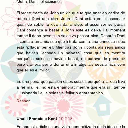
“John, Dani i el sexisme”.
El vídeo tracta de John un xic que te que anar en cadira de
rodes i Dani una xica. John i Dani estan en el ascensor
quan de sobte la xica li da al stop, el ascensor se para i
Dani comença a besar a John este es deixa i al moment
també li dona besets i a soles va passar això. Després Dani
li conta a un amic seu que li trata com a una princesa i que
esta “pillada” per ell. Mientras John li conta als seus amics
que havien “echado un polvazo” cosa que es mentira
perquè a soles se havien besat, no parava de presumir
però clar era per a donar una imatge als seus amics com
que ell es el millor.
Es una pena que passen estes cosses perquè a la xica li va
a fer mal, ell no esta enamorat mentre que ella si i també
il·lusionada i ell a soles vol follar o aparentar-ho.
Respon
Unai i Franciele Kent
10.2.15
En aquest article,es una vista generalitzada de la idea de la