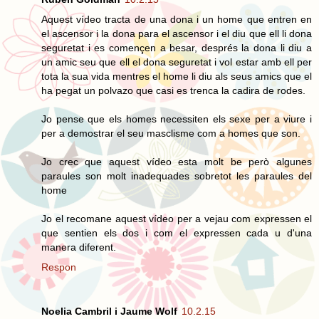
Aquest vídeo tracta de una dona i un home que entren en
el ascensor i la dona para el ascensor i el diu que ell li dona
seguretat i es començen a besar, després la dona li diu a
un amic seu que ell el dona seguretat i vol estar amb ell per
tota la sua vida mentres el home li diu als seus amics que el
ha pegat un polvazo que casi es trenca la cadira de rodes.
Jo pense que els homes necessiten els sexe per a viure i
per a demostrar el seu masclisme com a homes que son.
Jo crec que aquest vídeo esta molt be però algunes
paraules son molt inadequades sobretot les paraules del
home
Jo el recomane aquest vídeo per a vejau com expressen el
que sentien els dos i com el expressen cada u d'una
manera diferent.
Respon
Noelia Cambril i Jaume Wolf
10.2.15