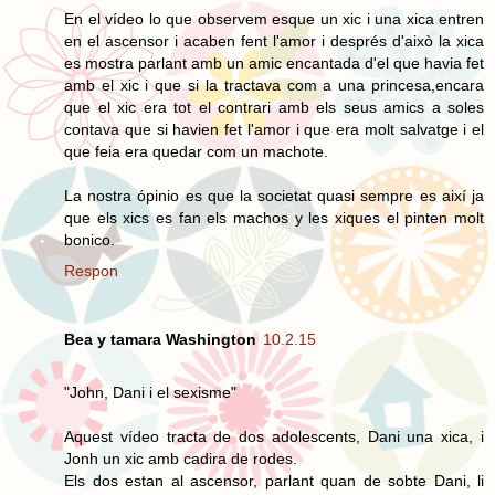
En el vídeo lo que observem esque un xic i una xica entren
en el ascensor i acaben fent l'amor i després d'això la xica
es mostra parlant amb un amic encantada d'el que havia fet
amb el xic i que si la tractava com a una princesa,encara
que el xic era tot el contrari amb els seus amics a soles
contava que si havien fet l'amor i que era molt salvatge i el
que feia era quedar com un machote.
La nostra ópinio es que la societat quasi sempre es així ja
que els xics es fan els machos y les xiques el pinten molt
bonico.
Respon
Bea y tamara Washington
10.2.15
"John, Dani i el sexisme"
Aquest vídeo tracta de dos adolescents, Dani una xica, i
Jonh un xic amb cadira de rodes.
Els dos estan al ascensor, parlant quan de sobte Dani, li