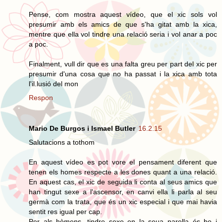
Pense, com mostra aquest vídeo, que el xic sols vol
presumir amb els amics de que s'ha gitat amb la xica,
mentre que ella vol tindre una relació seria i vol anar a poc
a poc.
Finalment, vull dir que es una falta greu per part del xic per
presumir d'una cosa que no ha passat i la xica amb tota
l'il.lusió del mon
Respon
Mario De Burgos i Ismael Butler
16.2.15
Salutacions a tothom
En aquest vídeo es pot vore el pensament diferent que
tenen els homes respecte a les dones quant a una relació.
En aquest cas, el xic de seguida li conta al seus amics que
han tingut sexe a l'ascensor, en canvi ella li parla al seu
germà com la trata, que és un xic especial i que mai havia
sentit res igual per cap.
Per als hòmens, tindre sexe en la seua parella és bo i