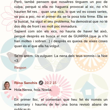
Però, també pensem que nosaltres tinguem un poc de
culpa, perquè si ella no haguera provocat al xic, no n'hi
haurien fet res... quan una xica, lo que vol es coses series,
va poc a poc, no el primer dia se-la posa tota firme. Ella se
la buscat, ha sigut el seu problema, ha demostrat que no té
dos dits de front i es molt poc immadura.
Sapient com són els xics, no hauria de haver fet això,
perquè després es busca el mot de GUARRA (que ja n'hi
han moltes i sobren...) i després es queixa de eixes coses
quan és el que ella ha volgut.
Se'ns anem. Us vulguen: La nena dels teus somnis i la Noe
<3.
Respon
Rosa Sanchis
10.2.15
Hola Nerea, hola Noelia,
En primer lloc, el comentari que heu fet és només un
esborrany i hauríeu de fer una bona revisió abans de
publicar-lo.