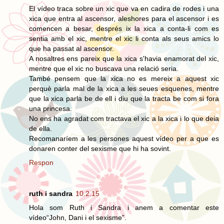
El vídeo traca sobre un xic que va en cadira de rodes i una
xica que entra al ascensor, aleshores para el ascensor i es
comencen a besar, després ix la xica a conta-li com es
sentia amb el xic, mentre el xic li conta als seus amics lo
que ha passat al ascensor.
A nosaltres ens pareix que la xica s'havia enamorat del xic,
mentre que el xic no buscava una relació seria.
També pensem que la xica no es mereix a aquest xic
perquè parla mal de la xica a les seues esquenes, mentre
que la xica parla be de ell i diu que la tracta be com si fora
una princesa.
No ens ha agradat com tractava el xic a la xica i lo que deia
de ella.
Recomanaríem a les persones aquest vídeo per a que es
donaren conter del sexisme que hi ha sovint.
Respon
ruth i sandra
10.2.15
Hola som Ruth i Sandra i anem a comentar este
vídeo“John, Dani i el sexisme”.