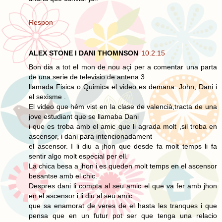
Respon
ALEX STONE I DANI THOMNSON
10.2.15
Bon dia a tot el mon de nou açi per a comentar una parta
de una serie de televisio de antena 3
llamada Fisica o Quimica el video es demana: John, Dani i
el sexisme .
El video que hém vist en la clase de valencià,tracta de una
jove estudiant que se llamaba Dani
i que es troba amb el amic que li agrada molt ,sil troba en
ascensor, i dani para intencionadament
el ascensor. I li diu a jhon que desde fa molt temps li fa
sentir algo molt especial per ell.
La chica besa a jhon i es queden molt temps en el ascensor
besantse amb el chic.
Despres dani li compta al seu amic el que va fer amb jhon
en el ascensor i li diu al seu amic
que sa enamorat de veres de el hasta les tranques i que
pensa que en un futur pot ser que tenga una relacio