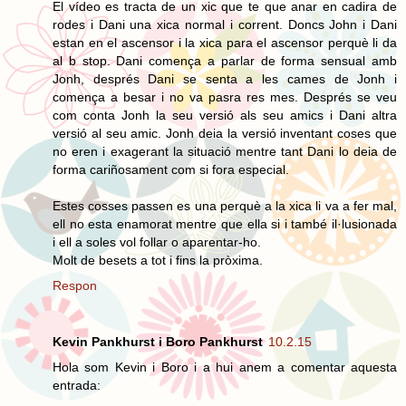
El vídeo es tracta de un xic que te que anar en cadira de
rodes i Dani una xica normal i corrent. Doncs John i Dani
estan en el ascensor i la xica para el ascensor perquè li da
al b stop. Dani comença a parlar de forma sensual amb
Jonh, després Dani se senta a les cames de Jonh i
comença a besar i no va pasra res mes. Després se veu
com conta Jonh la seu versió als seu amics i Dani altra
versió al seu amic. Jonh deia la versió inventant coses que
no eren i exagerant la situació mentre tant Dani lo deia de
forma cariñosament com si fora especial.
Estes cosses passen es una perquè a la xica li va a fer mal,
ell no esta enamorat mentre que ella si i també il·lusionada
i ell a soles vol follar o aparentar-ho.
Molt de besets a tot i fins la pròxima.
Respon
Kevin Pankhurst i Boro Pankhurst
10.2.15
Hola som Kevin i Boro i a hui anem a comentar aquesta
entrada: