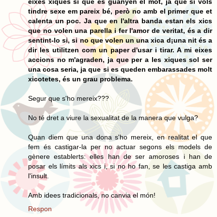
eixes xiques sí que es guanyen el mot, ja que si vols
tindre sexe em pareix bé, però no amb el primer que et
calenta un poc. Ja que en l'altra banda estan els xics
que no volen una parella i fer l'amor de veritat, és a dir
sentint-lo si, si no que volen un una xica d¡una nit és a
dir les utilitzen com un paper d'usar i tirar. A mi eixes
accions no m'agraden, ja que per a les xiques sol ser
una cosa seria, ja que si es queden embarassades molt
xicotetes, és un grau problema.
Segur que s'ho mereix???
No té dret a viure la sexualitat de la manera que vulga?
Quan diem que una dona s'ho mereix, en realitat el que
fem és castigar-la per no actuar segons els models de
gènere establerts: elles han de ser amoroses i han de
posar els límits als xics i, si no ho fan, se les castiga amb
l'insult.
Amb idees tradicionals, no canvia el món!
Respon