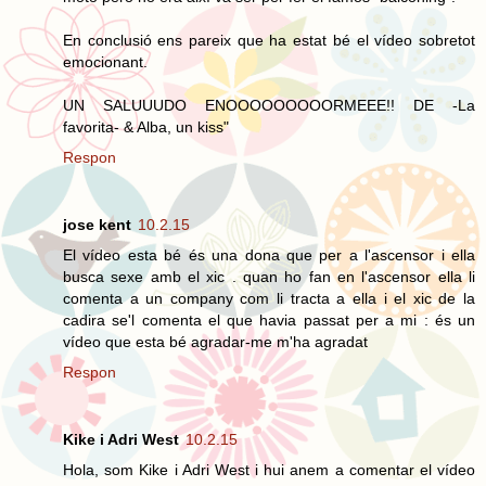
En conclusió ens pareix que ha estat bé el vídeo sobretot
emocionant.
UN SALUUUDO ENOOOOOOOOORMEEE!! DE -La
favorita- & Alba, un kiss"
Respon
jose kent
10.2.15
El vídeo esta bé és una dona que per a l'ascensor i ella
busca sexe amb el xic . quan ho fan en l'ascensor ella li
comenta a un company com li tracta a ella i el xic de la
cadira se'l comenta el que havia passat per a mi : és un
vídeo que esta bé agradar-me m'ha agradat
Respon
Kike i Adri West
10.2.15
Hola, som Kike i Adri West i hui anem a comentar el vídeo