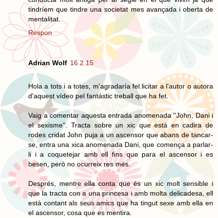
tindríem que tindre una societat mes avançada i oberta de
mentalitat.
Respon
Adrian Wolf
16.2.15
Hola a tots i a totes, m'agradaría fel.licitar a l'autor o autora
d'aquest vídeo pel fantástic treball que ha fet.
Vaig a comentar aquesta entrada anomenada ''John, Dani i
el sexisme''. Tracta sobre un xic que está en cadira de
rodes cridat John puja a un ascensor que abans de tancar-
se, entra una xica anomenada Dani, que comença a parlar-
li i a coquetejar amb ell fins que para el ascensor i es
besen, però no ocurreix res més.
Després, mentre ella conta que és un xic molt sensible i
que la tracta con a una princesa i amb molta delicadesa, ell
està contant als seus amics que ha tingut sexe amb ella en
el ascensor, cosa que es mentira.