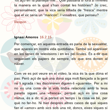
Tot açò en fa plantejar-me... Que passaria si fora a l'inrevés
la manera en la qual s'han contat les històries? Jo crec,
personalment, que la xica seria titllada de “fresca” mentre
que el xic seria un “maricon”. I vosaltres, que penseu?
Respon
Ignasi Amoros
16.2.15
Per començar, en aquesta entrada es parla de la sexualitat,
que apareix en nostra vida quotidiana. També sol aparéixer
en les series de televisions i en les pel·lícules. És a dir que
segueixen els papers de sempre, els que ens donen al
nàixer.
Com ve es pot veure en el vídeo, la xica és la que dóna el
pas. Però açò de què una dona siga molt llançada a la gent
no li agrada i les discriminen diguen-li «guarres». Per a mi
no és una cosa de si vols tindre relacions amb la teua
parella sigues una «fresca», perquè açò és una cosa
mútua, és a dir, si ja portes un temps i la cosa va bé, per
què no fer-ho. Ni han després altres casos de què xiques
fan el «amor» amb xics sols una nit, doncs, eixes xiques sí