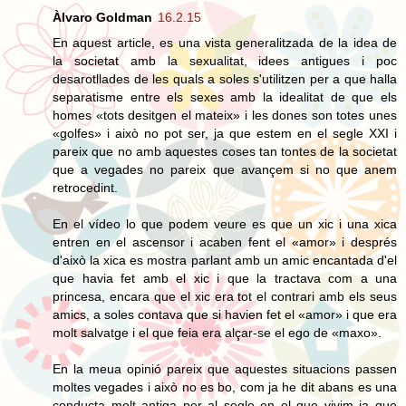
Àlvaro Goldman
16.2.15
En aquest article, es una vista generalitzada de la idea de
la societat amb la sexualitat, idees antigues i poc
desarotllades de les quals a soles s'utilitzen per a que halla
separatisme entre els sexes amb la idealitat de que els
homes «tots desitgen el mateix» i les dones son totes unes
«golfes» i això no pot ser, ja que estem en el segle XXI i
pareix que no amb aquestes coses tan tontes de la societat
que a vegades no pareix que avançem si no que anem
retrocedint.
En el vídeo lo que podem veure es que un xic i una xica
entren en el ascensor i acaben fent el «amor» i després
d'això la xica es mostra parlant amb un amic encantada d'el
que havia fet amb el xic i que la tractava com a una
princesa, encara que el xic era tot el contrari amb els seus
amics, a soles contava que si havien fet el «amor» i que era
molt salvatge i el que feia era alçar-se el ego de «maxo».
En la meua opinió pareix que aquestes situacions passen
moltes vegades i això no es bo, com ja he dit abans es una
conducta molt antiga per al segle en el que vivim ja que