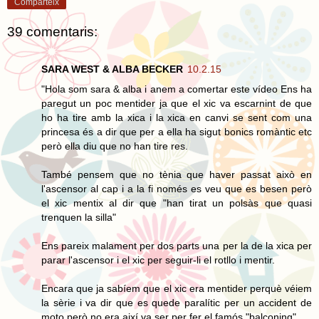
Comparteix
39 comentaris:
SARA WEST & ALBA BECKER
10.2.15
"Hola som sara & alba i anem a comertar este vídeo Ens ha
paregut un poc mentider ja que el xic va escarnint de que
ho ha tire amb la xica i la xica en canvi se sent com una
princesa és a dir que per a ella ha sigut bonics romàntic etc
però ella diu que no han tire res.
També pensem que no tènia que haver passat això en
l'ascensor al cap i a la fi només es veu que es besen però
el xic mentix al dir que "han tirat un polsàs que quasi
trenquen la silla"
Ens pareix malament per dos parts una per la de la xica per
parar l'ascensor i el xic per seguir-li el rotllo i mentir.
Encara que ja sabíem que el xic era mentider perquè véiem
la sèrie i va dir que es quede paralític per un accident de
moto però no era així va ser per fer el famós "balconing".