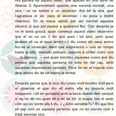
Hui parlaré de aquest video, que apareix en una serie de
Antena 3. Aparentment apareix una escena normal, una
xica i un xic entren a un ascensor. Ara bé la xica ,que
l'agradava el xic, para el ascensor i es posa a tindré
relacions. En la meua opinió pot ser normal aquesta
situació ja que pot passar a qualsevol lloc. Clar després ja
no té tanta gracia, quan comença aquest video observem
que el xic no vol, li diu que pare i tot això, però quan
acaben ell va al seus amics i li diu coses als seus amics
fen-se el «mascle» dient que expresions « casi se rompe
hasta la silla, menudo polvazo, seponia a chillar como una
..., to perraca...» que quan escoltes aquestes coses que diu
penses que aquesta persona no esta bé del cap, amb
aquestas expresiones sexistes. Pera fer-se el mascle com
deia abans diu de tot meins la veritat.
Després pense que la xica diu coses molt bonites d'ell però
si observar el que diu ell sobre ella es posaria molt
malament, i ell es quedaria amb la boca oberta dien perquè
si no he dit res quan ell a dit de tot, si esque fins el amic
com qui es senta ella li diu « ¿John sensible?» ! Es que fins
ell sap com es aquesta persona que no es mereis com li
trata aquesta xica.