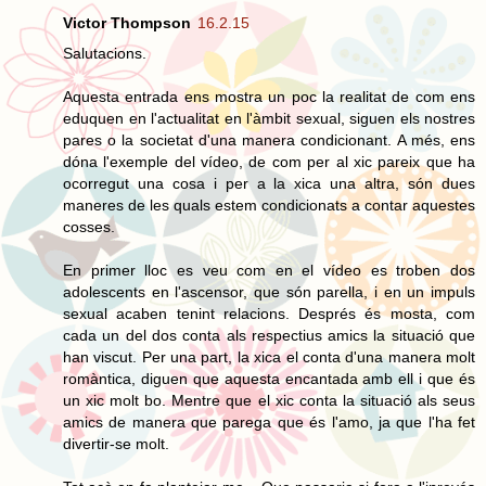
Victor Thompson
16.2.15
Salutacions.
Aquesta entrada ens mostra un poc la realitat de com ens
eduquen en l'actualitat en l'àmbit sexual, siguen els nostres
pares o la societat d'una manera condicionant. A més, ens
dóna l'exemple del vídeo, de com per al xic pareix que ha
ocorregut una cosa i per a la xica una altra, són dues
maneres de les quals estem condicionats a contar aquestes
cosses.
En primer lloc es veu com en el vídeo es troben dos
adolescents en l'ascensor, que són parella, i en un impuls
sexual acaben tenint relacions. Després és mosta, com
cada un del dos conta als respectius amics la situació que
han viscut. Per una part, la xica el conta d'una manera molt
romàntica, diguen que aquesta encantada amb ell i que és
un xic molt bo. Mentre que el xic conta la situació als seus
amics de manera que parega que és l'amo, ja que l'ha fet
divertir-se molt.