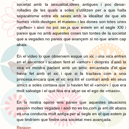
societat amb la sexualitat,idees antigues i poc desar-
rollades de les quals a soles s'utilitzen per a que halla
separatisme entre els sexes amb la idealitat de que els
homes «tots desitgen el mateix» i les dones son totes unes
«golfes» i això no pot ser,ja que estem en el segle XXI i
pareix que no amb aquestes coses tan tontes de la societat
que a vegades no pareix que avançem si no que anem cap
abaix.
En el vídeo lo que observem esque un xic i una xica entren
en el ascensor i acaben fent el «amor» i després d'això la
xica es mostra parlant amb un amic encantada d'el que
havia fet amb el xic i que si la tractava com a una
princesa,encara que el xic era tot el contrari amb els seus
amics a soles contava que si havien fet el «amor» i que era
molt salvatge i el que feia era alçar-se el ego de «maxo».
En la nostra opinió ens pareix que aquestes situacions
passen moltes vegades i això no es bo,com ja em dit abans
es una conducta molt antiga per al segle en el que estem ja
que tindríem que tindre una societat mes avançada.
Respon