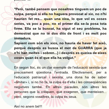
''Però, també pensem que nosaltres tinguem un poc de
culpa, perquè si ella no haguera provocat al xic, no n'hi
haurien fet res... quan una xica, lo que vol es coses
series, va poc a poc, no el primer dia se-la posa tota
firme. Ella se la buscat, ha sigut el seu problema, ha
demostrat que no té dos dits de front i es molt poc
immadura.
Sapient com són els xics, no hauria de haver fet això,
perquè després es busca el mot de GUARRA (que ja
n'hi han moltes i sobren...) i després es queixa de eixes
coses quan és el que ella ha volgut.''
En segon lloc, és un clar exemple de l'educació sexista que
precisament qüestiona l'entrada. Efectivament, per a
l'educació patriarcal i sexista, una dona ha de saber
«limitar» i, si no ho fa, la culpa és d'ella i les conseqüències
negatives també. En altres paraules, són altres les
persones que la critiquen, que exageren, que menteixen...
però, segons vosaltres, la culpa és seua.
Així no anem bé!!!