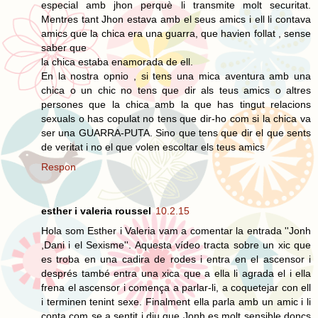
especial amb jhon perquè li transmite molt securitat.
Mentres tant Jhon estava amb el seus amics i ell li contava
amics que la chica era una guarra, que havien follat , sense
saber que
la chica estaba enamorada de ell.
En la nostra opnio , si tens una mica aventura amb una
chica o un chic no tens que dir als teus amics o altres
persones que la chica amb la que has tingut relacions
sexuals o has copulat no tens que dir-ho com si la chica va
ser una GUARRA-PUTA. Sino que tens que dir el que sents
de veritat i no el que volen escoltar els teus amics
Respon
esther i valeria roussel
10.2.15
Hola som Esther i Valeria vam a comentar la entrada ''Jonh
,Dani i el Sexisme''. Aquesta vídeo tracta sobre un xic que
es troba en una cadira de rodes i entra en el ascensor i
després també entra una xica que a ella li agrada el i ella
frena el ascensor i comença a parlar-li, a coquetejar con ell
i terminen tenint sexe. Finalment ella parla amb un amic i li
conta com se a sentit i diu que Jonh es molt sensible doncs