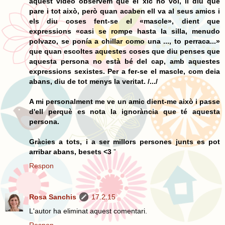
aquest vídeo observem que el xic no vol, li diu que
pare i tot això, però quan acaben ell va al seus amics i
els diu coses fent-se el «mascle», dient que
expressions «casi se rompe hasta la silla, menudo
polvazo, se ponía a chillar como una ..., to perraca...»
que quan escoltes aquestes coses que diu penses que
aquesta persona no està bé del cap, amb aquestes
expressions sexistes. Per a fer-se el mascle, com deia
abans, diu de tot menys la veritat. /.../
A mi personalment me ve un amic dient-me això i passe
d'ell perquè es nota la ignorància que té aquesta
persona.
Gràcies a tots, i a ser millors persones junts es pot
arribar abans, besets <3
”
Respon
Rosa Sanchis
17.2.15
L'autor ha eliminat aquest comentari.