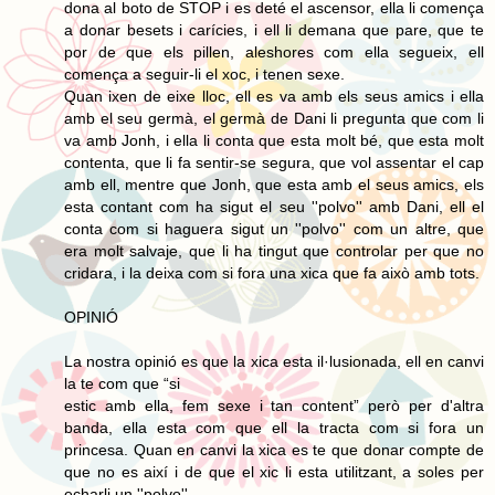
dona al boto de STOP i es deté el ascensor, ella li comença
a donar besets i carícies, i ell li demana que pare, que te
por de que els pillen, aleshores com ella segueix, ell
comença a seguir-li el xoc, i tenen sexe.
Quan ixen de eixe lloc, ell es va amb els seus amics i ella
amb el seu germà, el germà de Dani li pregunta que com li
va amb Jonh, i ella li conta que esta molt bé, que esta molt
contenta, que li fa sentir-se segura, que vol assentar el cap
amb ell, mentre que Jonh, que esta amb el seus amics, els
esta contant com ha sigut el seu ''polvo'' amb Dani, ell el
conta com si haguera sigut un ''polvo'' com un altre, que
era molt salvaje, que li ha tingut que controlar per que no
cridara, i la deixa com si fora una xica que fa això amb tots.
OPINIÓ
La nostra opinió es que la xica esta il·lusionada, ell en canvi
la te com que “si
estic amb ella, fem sexe i tan content” però per d'altra
banda, ella esta com que ell la tracta com si fora un
princesa. Quan en canvi la xica es te que donar compte de
que no es així i de que el xic li esta utilitzant, a soles per
echarli un ''polvo''.