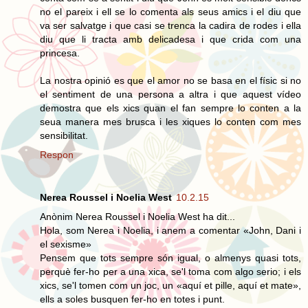
no el pareix i ell se lo comenta als seus amics i el diu que
va ser salvatge i que casi se trenca la cadira de rodes i ella
diu que li tracta amb delicadesa i que crida com una
princesa.
La nostra opinió es que el amor no se basa en el físic si no
el sentiment de una persona a altra i que aquest vídeo
demostra que els xics quan el fan sempre lo conten a la
seua manera mes brusca i les xiques lo conten com mes
sensibilitat.
Respon
Nerea Roussel i Noelia West
10.2.15
Anònim Nerea Roussel i Noelia West ha dit...
Hola, som Nerea i Noelia, i anem a comentar «John, Dani i
el sexisme»
Pensem que tots sempre són igual, o almenys quasi tots,
perquè fer-ho per a una xica, se'l toma com algo serio; i els
xics, se'l tomen com un joc, un «aquí et pille, aquí et mate»,
ells a soles busquen fer-ho en totes i punt.