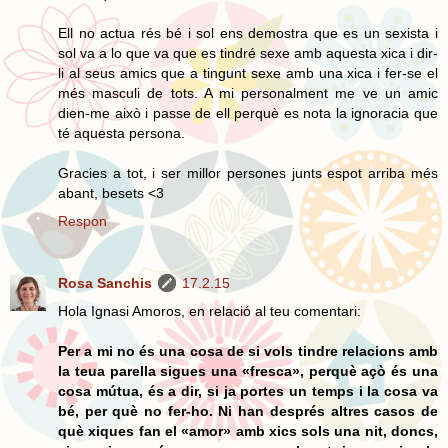
Ell no actua rés bé i sol ens demostra que es un sexista i
sol va a lo que va que es tindré sexe amb aquesta xica i dir-
li al seus amics que a tingunt sexe amb una xica i fer-se el
més masculi de tots. A mi personalment me ve un amic
dien-me això i passe de ell perquè es nota la ignoracia que
té aquesta persona.
Gracies a tot, i ser millor persones junts espot arriba més
abant, besets <3
Respon
Rosa Sanchis
17.2.15
Hola Ignasi Amoros, en relació al teu comentari:
Per a mi no és una cosa de si vols tindre relacions amb
la teua parella sigues una «fresca», perquè açò és una
cosa mútua, és a dir, si ja portes un temps i la cosa va
bé, per què no fer-ho. Ni han després altres casos de
què xiques fan el «amor» amb xics sols una nit, doncs,