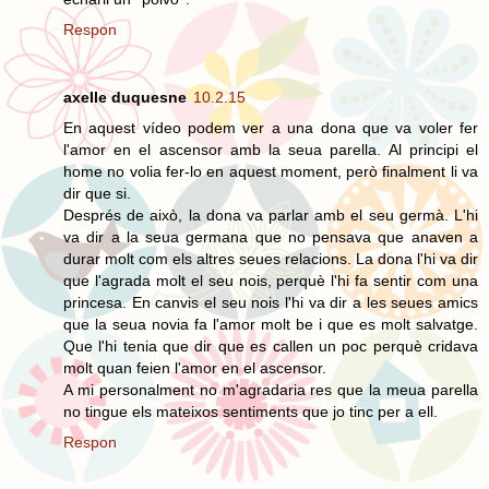
Respon
axelle duquesne
10.2.15
En aquest vídeo podem ver a una dona que va voler fer
l'amor en el ascensor amb la seua parella. Al principi el
home no volia fer-lo en aquest moment, però finalment li va
dir que si.
Després de això, la dona va parlar amb el seu germà. L'hi
va dir a la seua germana que no pensava que anaven a
durar molt com els altres seues relacions. La dona l'hi va dir
que l'agrada molt el seu nois, perquè l'hi fa sentir com una
princesa. En canvis el seu nois l'hi va dir a les seues amics
que la seua novia fa l'amor molt be i que es molt salvatge.
Que l'hi tenia que dir que es callen un poc perquè cridava
molt quan feien l'amor en el ascensor.
A mi personalment no m'agradaria res que la meua parella
no tingue els mateixos sentiments que jo tinc per a ell.
Respon