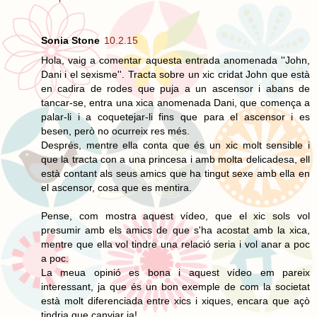
Sonia Stone
10.2.15
Hola, vaig a comentar aquesta entrada anomenada ''John,
Dani i el sexisme''. Tracta sobre un xic cridat John que està
en cadira de rodes que puja a un ascensor i abans de
tancar-se, entra una xica anomenada Dani, que comença a
palar-li i a coquetejar-li fins que para el ascensor i es
besen, però no ocurreix res més.
Després, mentre ella conta que és un xic molt sensible i
que la tracta con a una princesa i amb molta delicadesa, ell
està contant als seus amics que ha tingut sexe amb ella en
el ascensor, cosa que es mentira.
Pense, com mostra aquest vídeo, que el xic sols vol
presumir amb els amics de que s'ha acostat amb la xica,
mentre que ella vol tindre una relació seria i vol anar a poc
a poc.
La meua opinió es bona i aquest vídeo em pareix
interessant, ja que és un bon exemple de com la societat
està molt diferenciada entre xics i xiques, encara que açò
tindria que canviar ja!.