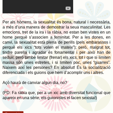
Per als hòmens, la sexualitat és bona, natural i necessària,
a més d’una manera de demostrar la seua masculinitat. Les
emocions, tret de la ira i la ràbia, no estan ben vistes en un
home perquè s’associen a feminitat. Per a les dones, en
canvi, la sexualitat està plena de perills (pels embarassos i
perquè els xics “tots volen el mateix”); però, malgrat tot,
tindre parella i agradar és fonamental i per això han de
seduir, però també limitar (frenar) els xics, tot i que si limiten
massa són unes estretes, i si limiten poc, unes “guarres”.
Naixem així les persones? En absolut! És la socialització
diferenciada i els guions que hem d’acomplir uns i altres.
Açò haurà de canviar algun dia, no?
(PD: Fa ràbia que, per a un xic amb diversitat funcional que
apareix en una sèrie, els guionistes el facen sexista!)