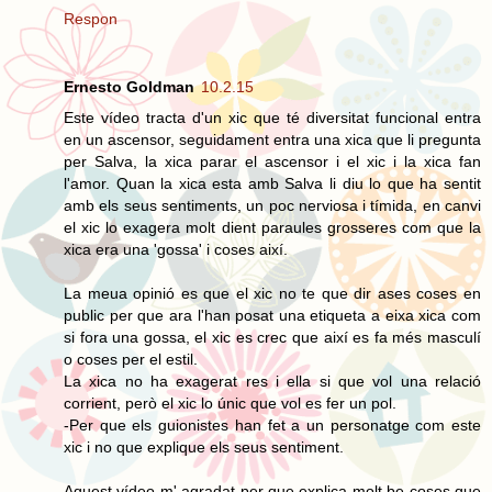
Respon
Ernesto Goldman
10.2.15
Este vídeo tracta d'un xic que té diversitat funcional entra
en un ascensor, seguidament entra una xica que li pregunta
per Salva, la xica parar el ascensor i el xic i la xica fan
l'amor. Quan la xica esta amb Salva li diu lo que ha sentit
amb els seus sentiments, un poc nerviosa i tímida, en canvi
el xic lo exagera molt dient paraules grosseres com que la
xica era una 'gossa' i coses així.
La meua opinió es que el xic no te que dir ases coses en
public per que ara l'han posat una etiqueta a eixa xica com
si fora una gossa, el xic es crec que així es fa més masculí
o coses per el estil.
La xica no ha exagerat res i ella si que vol una relació
corrient, però el xic lo únic que vol es fer un pol.
-Per que els guionistes han fet a un personatge com este
xic i no que explique els seus sentiment.
Aquest vídeo m' agradat per que explica molt be coses que