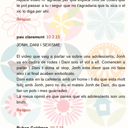
te pot passar a tu i segur que no t'agradaria que la xica o el
xic lo diga per ahí.
Respon
pau claramunt
10.2.15
JONH, DANI I SEXISME
El vídeo que vaig a parlar va sobre uns adolescents, Jonh
va en cadira de rodes i Dani sols el vol a ell. Comencen a
parlar i Dani li dona al stop, Jonh esta dient que no fasa
aixo i al final acaben embolicats.
Dani esta en la cafeteria amb un home i li diu que esta molt
feliç amb Jonh, pero no diu el mateix Jonh de Dani, diu que
fan un pols i mes guarrades.
La meua opinió es que pareix que els adolescents son uns
bruts.
Respon
Ruben Goldman
10.2.15