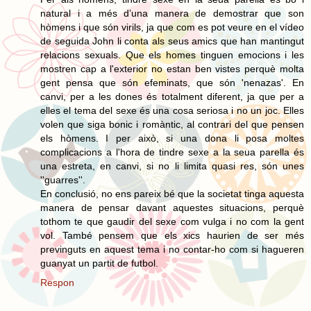
natural i a més d’una manera de demostrar que son
hòmens i que són virils, ja que com es pot veure en el vídeo
de seguida John li conta als seus amics que han mantingut
relacions sexuals. Que els homes tinguen emocions i les
mostren cap a l'exterior no estan ben vistes perquè molta
gent pensa que són efeminats, que són 'nenazas'. En
canvi, per a les dones és totalment diferent, ja que per a
elles el tema del sexe és una cosa seriosa i no un joc. Elles
volen que siga bonic i romàntic, al contrari del que pensen
els hòmens. I per això, si una dona li posa moltes
complicacions a l'hora de tindre sexe a la seua parella és
una estreta, en canvi, si no li limita quasi res, són unes
''guarres''.
En conclusió, no ens pareix bé que la societat tinga aquesta
manera de pensar davant aquestes situacions, perquè
tothom te que gaudir del sexe com vulga i no com la gent
vol. També pensem que els xics haurien de ser més
previnguts en aquest tema i no contar-ho com si hagueren
guanyat un partit de futbol.
Respon