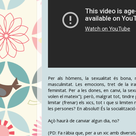
Per als hòmens, la sexualitat és bona,
masculinitat. Les emocions, tret de la i
feminitat. Per a les dones, en canvi, la sex
volen el mateix”); però, malgrat tot, tindr
limitar (frenar) els xics, tot i que si limit
les persones? En absolut! És la socialització
Açò haurà de canviar algun dia, no?
(PD: Fa ràbia que, per a un xic amb diversita