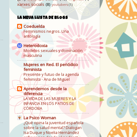
xarxes socials
(8)
youtubers
(1)
LA MEUA LLISTA DE BLOGS
Coeduelda
Feminismos negros. Una
antología
Heterodoxia
Modelos sexuales y dominación
masculina
Mujeres en Red. El periódico
feminista
Presente y futuo de la agenda
feminista - Ana de Miguel
Aprendemos desde la
diferencia
LA VIDA DE LAS MUJERES Y LA
INFANCIA EN LOS PATIOS DE
CÓRDOBA
La Psico Woman
¿Qué opina la juventud española
sobre la salud mental? Dialogan
Isa Duque y Noelia Hernández