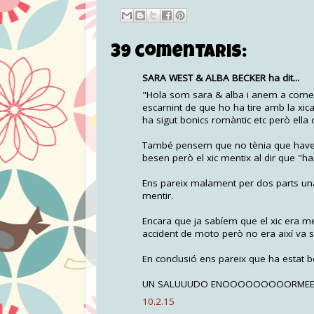
39 comentaris:
SARA WEST & ALBA BECKER ha dit...
"Hola som sara & alba i anem a comert
escarnint de que ho ha tire amb la xica
ha sigut bonics romàntic etc però ella 
També pensem que no tènia que haver p
besen però el xic mentix al dir que "ha
Ens pareix malament per dos parts una pe
mentir.
Encara que ja sabíem que el xic era me
accident de moto però no era així va s
En conclusió ens pareix que ha estat 
UN SALUUUDO ENOOOOOOOOORMEEE!! DE
10.2.15