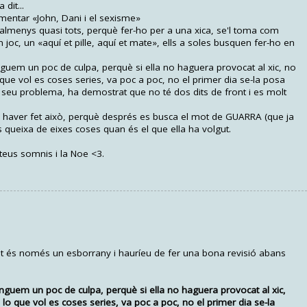
dit...
mentar «John, Dani i el sexisme»
lmenys quasi tots, perquè fer-ho per a una xica, se'l toma com
n joc, un «aquí et pille, aquí et mate», ells a soles busquen fer-ho en
uem un poc de culpa, perquè si ella no haguera provocat al xic, no
o que vol es coses series, va poc a poc, no el primer dia se-la posa
 el seu problema, ha demostrat que no té dos dits de front i es molt
e haver fet això, perquè després es busca el mot de GUARRA (que ja
es queixa de eixes coses quan és el que ella ha volgut.
teus somnis i la Noe <3.
fet és només un esborrany i hauríeu de fer una bona revisió abans
nguem un poc de culpa, perquè si ella no haguera provocat al xic,
, lo que vol es coses series, va poc a poc, no el primer dia se-la