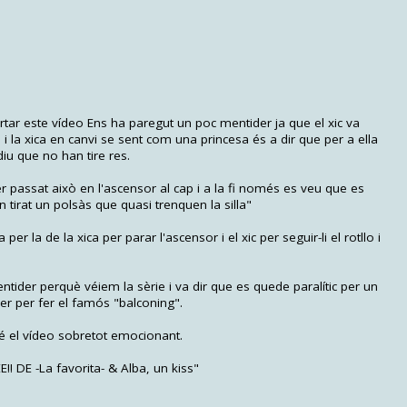
ar este vídeo Ens ha paregut un poc mentider ja que el xic va
 i la xica en canvi se sent com una princesa és a dir que per a ella
diu que no han tire res.
assat això en l'ascensor al cap i a la fi només es veu que es
n tirat un polsàs que quasi trenquen la silla"
r la de la xica per parar l'ascensor i el xic per seguir-li el rotllo i
ntider perquè véiem la sèrie i va dir que es quede paralític per un
er per fer el famós "balconing".
bé el vídeo sobretot emocionant.
 -La favorita- & Alba, un kiss"