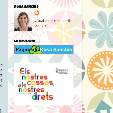
ROSA SANCHIS
Visualitza el meu perfil
complet
LA MEUA WEB
ua
 a
ts
bé
xí
)