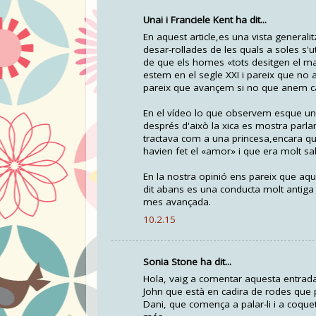
Unai i Franciele Kent ha dit...
En aquest article,es una vista generali
desar-rollades de les quals a soles s'u
de que els homes «tots desitgen el mat
estem en el segle XXI i pareix que no
pareix que avançem si no que anem c
En el vídeo lo que observem esque un x
després d'això la xica es mostra parla
tractava com a una princesa,encara que
havien fet el «amor» i que era molt sal
En la nostra opinió ens pareix que aq
dit abans es una conducta molt antiga 
mes avançada.
10.2.15
Sonia Stone ha dit...
Hola, vaig a comentar aquesta entrada 
John que està en cadira de rodes que 
Dani, que comença a palar-li i a coquet