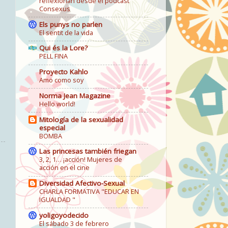
reflexionan desde el podcast
Consexus
Els punys no parlen
El sentit de la vida
Qui és la Lore?
PELL FINA
Proyecto Kahlo
Amo como soy
Norma Jean Magazine
Hello world!
Mitología de la sexualidad
especial
BOMBA
Las princesas también friegan
3, 2, 1… ¡acción! Mujeres de
acción en el cine
Diversidad Afectivo-Sexual
CHARLA FORMATIVA "EDUCAR EN
IGUALDAD "
yoligoyodecido
El sábado 3 de febrero