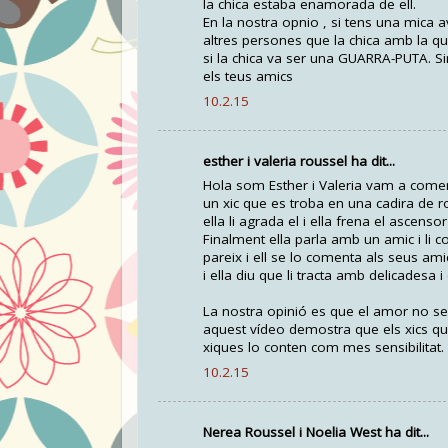
la chica estaba enamorada de ell.
En la nostra opnio , si tens una mica 
altres persones que la chica amb la qu
si la chica va ser una GUARRA-PUTA. Sin
els teus amics
10.2.15
esther i valeria roussel ha dit...
Hola som Esther i Valeria vam a coment
un xic que es troba en una cadira de r
ella li agrada el i ella frena el ascenso
Finalment ella parla amb un amic i li c
pareix i ell se lo comenta als seus amic
i ella diu que li tracta amb delicadesa 
La nostra opinió es que el amor no se 
aquest vídeo demostra que els xics qu
xiques lo conten com mes sensibilitat.
10.2.15
Nerea Roussel i Noelia West ha dit...