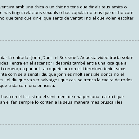
aventura amb una chica o un chic no tens que dir als teus amics o
e has tingut relacions sexuals o has copulat no tens que dir-ho com
o que tens que dir el que sents de veritat i no el que volen escoltar
ar la entrada ''Jonh ,Dani i el Sexisme''. Aquesta vídeo tracta sobre
odes i entra en el ascensor i després també entra una xica que a
r i comença a parlar-li, a coquetejar con ell i terminen tenint sexe.
onta com se a sentit i diu que Jonh es molt sensible doncs no el
s i el diu que va ser salvatge i que casi se trenca la cadira de rodes
i que crida com una princesa.
basa en el físic si no el sentiment de una persona a altra i que
an el fan sempre lo conten a la seua manera mes brusca i les