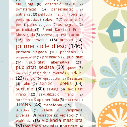
My Goig
(8)
orientació sexual
(2)
p/maternitat
(5)
pansexualitat
(2)
patriarcat
(3)
pel·lícula infantil
(4)
pèls
(2)
plaer
(17)
performativitat
(1)
poliamor
(1)
porno venjatiu
(2)
pornografia
(2)
por
(1)
postcoital
(3)
Premi Karícia i Premi
presentacions
Mossegada
(5)
premsa
(1)
(16)
preservatius
(15)
pressió
(14)
primer cicle d'eso
(146)
primera vegada
(18)
princeses
(5)
publicitat
prostitució
(2)
programa TV
(1)
(14)
publicitat alternativa
(21)
publicitat sexista
(30)
queer
(3)
relats
regla de la inversió
(2)
racisme
(1)
(23)
religió
(6)
revistes
reproductisme
(1)
sèries i pel·lis
(64)
(4)
salut
(2)
sexisme
(30)
sexting
(4)
sexualitat
infantil
(2)
sexualització infantil
(2)
Stop diverfòbia
(5)
sororitat
(1)
taxa rosa
(1)
TRANS
(43)
transfòbia
(19)
unitat
Vesprada
vellesa
(5)
didàctica
(1)
Diversa
(8)
violació
(17)
vibrador
(3)
violència masclista
violència
(18)
(51)
violència sexual
(13)
virginitat
(4)