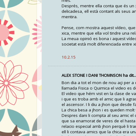
més.
Després, mentre ella conta que és un x
delicadesa, ell està contant als seus 
mentira.
Pense, com mostra aquest vídeo, que e
xica, mentre que ella vol tindre una rel
La meua opinió es bona i aquest víde
societat està molt diferenciada entre xi
10.2.15
ALEX STONE I DANI THOMNSON ha dit..
Bon dia a tot el mon de nou açi per a
llamada Fisica o Quimica el video es d
El video que hém vist en la clase de v
i que es troba amb el amic que li agra
el ascensor. I li diu a jhon que desde f
La chica besa a jhon i es queden molt
Despres dani li compta al seu amic el q
que sa enamorat de veres de el hasta 
relacio especial amb jhon perquè li tr
ell li contava amics que la chica era u