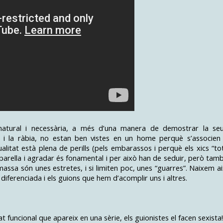
 natural i necessària, a més d’una manera de demostrar la se
ra i la ràbia, no estan ben vistes en un home perquè s’associen
ualitat està plena de perills (pels embarassos i perquè els xics “to
e parella i agradar és fonamental i per això han de seduir, però tam
en massa són unes estretes, i si limiten poc, unes “guarres”. Naixem ai
 diferenciada i els guions que hem d’acomplir uns i altres.
t funcional que apareix en una sèrie, els guionistes el facen sexista!