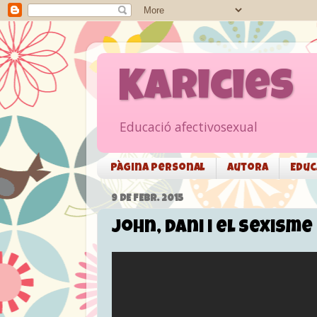
Karicies
Educació afectivosexual
Pàgina personal
Autora
Educ
9 DE FEBR. 2015
John, Dani i el sexisme