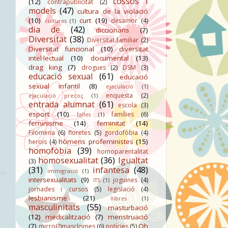
cossos i
(12)
contrapublicitat
(2)
models
(47)
cultura de la violació
(10)
curt
(19)
desamor
(4)
cultures
(1)
dia de
(42)
diccionaris
(7)
Diversitat
(38)
Diversitat familiar
(2)
Diversitat funcional
(10)
diversitat
intel·lectual
(10)
documental
(13)
drag king
(7)
drogues
(2)
DSM
(3)
educació sexual
(61)
educació
sexual infantil
(8)
ejaculació
(1)
enquesta
(2)
ejaculació precoç
(1)
entrada alumnat
(61)
escola
(3)
esport
(10)
famílies
(6)
falles
(1)
feminisme
(14)
feminitat
(14)
Filomena
(6)
floretes
(5)
gordofòbia
(4)
hòmens profeministes
(15)
herois
(4)
homofòbia
(39)
homoparentalitat
homosexualitat
(36)
Igualtat
(3)
(31)
infantesa
(48)
immigració
(1)
intersexualitats
(9)
joguines
(4)
ITS
(1)
jornades i cursos
(5)
legislació
(4)
lesbianisme
(21)
llibres
(1)
masculinitats
(55)
masturbació
(12)
medicalització
(7)
menstruació
(7)
Oh
micro(?)masclismes
(6)
notícies
(5)