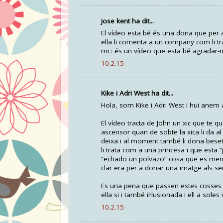
jose kent ha dit...
El vídeo esta bé és una dona que per a
ella li comenta a un company com li tra
mi : és un vídeo que esta bé agradar
10.2.15
Kike i Adri West ha dit...
Hola, som Kike i Adri West i hui anem 
El vídeo tracta de John un xic que te q
ascensor quan de sobte la xica li da a
deixa i al moment també li dona besets
li trata com a una princesa i que esta “
“echado un polvazo” cosa que es ment
clar era per a donar una imatge als se
Es una pena que passen estes cosses p
ella si i també il·lusionada i ell a soles
10.2.15