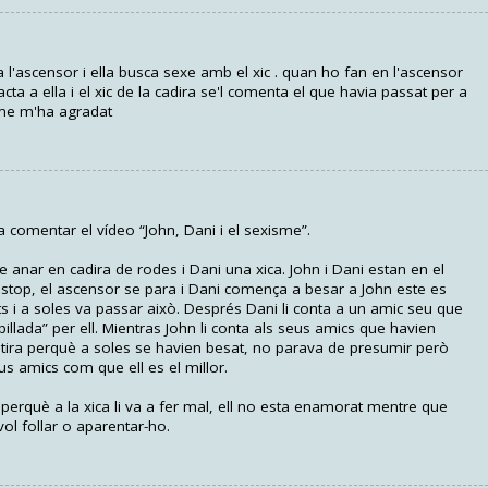
 l'ascensor i ella busca sexe amb el xic . quan ho fan en l'ascensor
cta a ella i el xic de la cadira se'l comenta el que havia passat per a
-me m'ha agradat
a comentar el vídeo “John, Dani i el sexisme”.
ue anar en cadira de rodes i Dani una xica. John i Dani estan en el
l stop, el ascensor se para i Dani comença a besar a John este es
 i a soles va passar això. Després Dani li conta a un amic seu que
pillada” per ell. Mientras John li conta als seus amics que havien
ira perquè a soles se havien besat, no parava de presumir però
us amics com que ell es el millor.
erquè a la xica li va a fer mal, ell no esta enamorat mentre que
 vol follar o aparentar-ho.