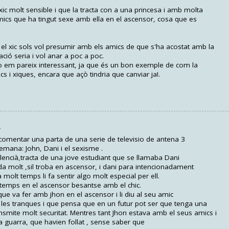
ic molt sensible i que la tracta con a una princesa i amb molta
amics que ha tingut sexe amb ella en el ascensor, cosa que es
l xic sols vol presumir amb els amics de que s'ha acostat amb la
ació seria i vol anar a poc a poc.
o em pareix interessant, ja que és un bon exemple de com la
cs i xiques, encara que açò tindria que canviar ja!.
.
 comentar una parta de una serie de televisio de antena 3
emana: John, Dani i el sexisme .
alencià,tracta de una jove estudiant que se llamaba Dani
da molt ,sil troba en ascensor, i dani para intencionadament
a molt temps li fa sentir algo molt especial per ell.
 temps en el ascensor besantse amb el chic.
ue va fer amb jhon en el ascensor i li diu al seu amic
les tranques i que pensa que en un futur pot ser que tenga una
ansmite molt securitat. Mentres tant Jhon estava amb el seus amics i
na guarra, que havien follat , sense saber que