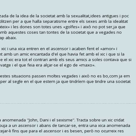
tzada de la idea de la societat amb la sexualitat,idees antigues i poc
tilitzen per a que halla separatisme entre els sexes amb la idealitat
eix» i les dones son totes unes «golfes» i això no pot ser,ja que
 amb aquestes coses tan tontes de la societat que a vegades no
ap abaix.
ic i una xica entren en el ascensor i acaben fent el «amor» i
nt amb un amic encantada d'el que havia fet amb el xic i que si la
 el xic era tot el contrari amb els seus amics a soles contava que si
vatge i el que feia era alçar-se el ego de «maxo».
uestes situacions passen moltes vegades i això no es bo,com ja em
per al segle en el que estem ja que tindríem que tindre una societat
anomenada ''John, Dani i el sexisme''. Tracta sobre un xic cridat
puja a un ascensor i abans de tancar-se, entra una xica anomenada
ejar-li fins que para el ascensor i es besen, però no ocurreix res