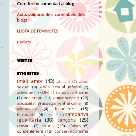
Com fer un comentari al blog
Autoavaluació dels comentaris dels
blogs
LLISTA DE FEMINISTES
Padlets
VISITES
ETIQUETES
(mal) amor
(43)
abús
ablació
(5)
sexual
(9)
Abús sexual infantil
(7)
androcentrisme
activisme
(4)
AMPGIL
(1)
(7)
aniversari
(11)
anticoncepció
(22)
assetjament al carrer
(8)
asexualitat
(3)
binarisme
(15)
avortament
(4)
campanya
bisexualitat
(4)
bloguers
(1)
igualitària
(38)
cançons
(25)
clítoris
(19)
censura
(2)
còmics
(5)
consentiment
(13)
conservadorisme