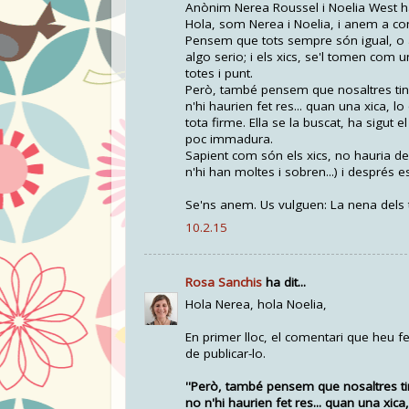
Anònim Nerea Roussel i Noelia West ha 
Hola, som Nerea i Noelia, i anem a co
Pensem que tots sempre són igual, o a
algo serio; i els xics, se'l tomen com u
totes i punt.
Però, també pensem que nosaltres ting
n'hi haurien fet res... quan una xica, l
tota firme. Ella se la buscat, ha sigut
poc immadura.
Sapient com són els xics, no hauria d
n'hi han moltes i sobren...) i després 
Se'ns anem. Us vulguen: La nena dels 
10.2.15
Rosa Sanchis
ha dit...
Hola Nerea, hola Noelia,
En primer lloc, el comentari que heu 
de publicar-lo.
''Però, també pensem que nosaltres ti
no n'hi haurien fet res... quan una xica