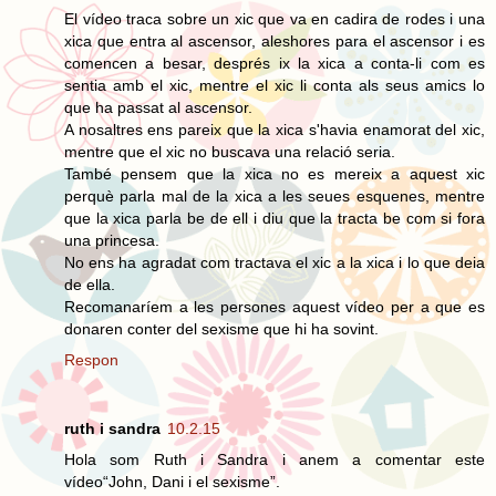
El vídeo traca sobre un xic que va en cadira de rodes i una
xica que entra al ascensor, aleshores para el ascensor i es
comencen a besar, després ix la xica a conta-li com es
sentia amb el xic, mentre el xic li conta als seus amics lo
que ha passat al ascensor.
A nosaltres ens pareix que la xica s'havia enamorat del xic,
mentre que el xic no buscava una relació seria.
També pensem que la xica no es mereix a aquest xic
perquè parla mal de la xica a les seues esquenes, mentre
que la xica parla be de ell i diu que la tracta be com si fora
una princesa.
No ens ha agradat com tractava el xic a la xica i lo que deia
de ella.
Recomanaríem a les persones aquest vídeo per a que es
donaren conter del sexisme que hi ha sovint.
Respon
ruth i sandra
10.2.15
Hola som Ruth i Sandra i anem a comentar este
vídeo“John, Dani i el sexisme”.