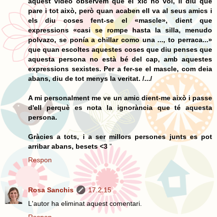
aquest vídeo observem que el xic no vol, li diu que
pare i tot això, però quan acaben ell va al seus amics i
els diu coses fent-se el «mascle», dient que
expressions «casi se rompe hasta la silla, menudo
polvazo, se ponía a chillar como una ..., to perraca...»
que quan escoltes aquestes coses que diu penses que
aquesta persona no està bé del cap, amb aquestes
expressions sexistes. Per a fer-se el mascle, com deia
abans, diu de tot menys la veritat. /.../
A mi personalment me ve un amic dient-me això i passe
d'ell perquè es nota la ignorància que té aquesta
persona.
Gràcies a tots, i a ser millors persones junts es pot
arribar abans, besets <3
”
Respon
Rosa Sanchis
17.2.15
L'autor ha eliminat aquest comentari.