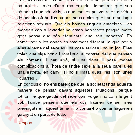
natural i a més d’una manera de demostrar que son
hòmens i que són virils, ja que com es pot veure en el vídeo
de seguida John li conta als seus amics que han mantingut
relacions sexuals. Que els homes tinguen emocions i les
mostren cap a l'exterior no estan ben vistes perquè molta
gent pensa que són efeminats, que són 'nenazas'. En
canvi, per a les dones és totalment diferent, ja que per a
elles el tema del sexe és una cosa seriosa i no un joc. Elles
volen que siga bonic i romàntic, al contrari del que pensen
els hòmens. I per això, si una dona li posa moltes
complicacions a l'hora de tindre sexe a la seua parella és
una estreta, en canvi, si no li limita quasi res, són unes
''guarres''.
En conclusió, no ens pareix bé que la societat tinga aquesta
manera de pensar davant aquestes situacions, perquè
tothom te que gaudir del sexe com vulga i no com la gent
vol. També pensem que els xics haurien de ser més
previnguts en aquest tema i no contar-ho com si hagueren
guanyat un partit de futbol.
Respon