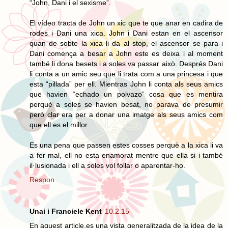
“John, Dani i el sexisme”.
El vídeo tracta de John un xic que te que anar en cadira de
rodes i Dani una xica. John i Dani estan en el ascensor
quan de sobte la xica li da al stop, el ascensor se para i
Dani comença a besar a John este es deixa i al moment
també li dona besets i a soles va passar això. Després Dani
li conta a un amic seu que li trata com a una princesa i que
esta “pillada” per ell. Mientras John li conta als seus amics
que havien “echado un polvazo” cosa que es mentira
perquè a soles se havien besat, no parava de presumir
però clar era per a donar una imatge als seus amics com
que ell es el millor.
Es una pena que passen estes cosses perquè a la xica li va
a fer mal, ell no esta enamorat mentre que ella si i també
il·lusionada i ell a soles vol follar o aparentar-ho.
Respon
Unai i Franciele Kent
10.2.15
En aquest article,es una vista generalitzada de la idea de la