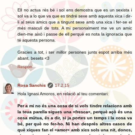
Ell no actua rés bé i sol ens demostra que es un sexista i
sol va a lo que va que es tindré sexe amb aquesta xica i dir-
li al seus amics que a tingunt sexe amb una xica i fer-se el
més masculi de tots. A mi personalment me ve un amic
dien-me això i passe de ell perquè es nota la ignoracia que
té aquesta persona.
Gracies a tot, i ser millor persones junts espot arriba més
abant, besets <3
Respon
Rosa Sanchis
17.2.15
Hola Ignasi Amoros, en relació al teu comentari:
Per a mi no és una cosa de si vols tindre relacions amb
la teua parella sigues una «fresca», perquè açò és una
cosa mútua, és a dir, si ja portes un temps i la cosa va
bé, per què no fer-ho. Ni han després altres casos de
què xiques fan el «amor» amb xics sols una nit, doncs,