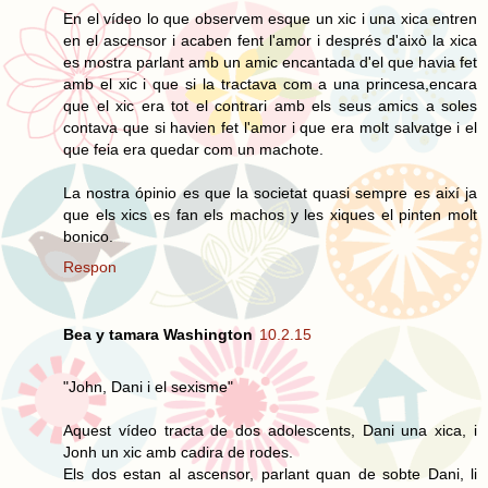
En el vídeo lo que observem esque un xic i una xica entren
en el ascensor i acaben fent l'amor i després d'això la xica
es mostra parlant amb un amic encantada d'el que havia fet
amb el xic i que si la tractava com a una princesa,encara
que el xic era tot el contrari amb els seus amics a soles
contava que si havien fet l'amor i que era molt salvatge i el
que feia era quedar com un machote.
La nostra ópinio es que la societat quasi sempre es així ja
que els xics es fan els machos y les xiques el pinten molt
bonico.
Respon
Bea y tamara Washington
10.2.15
"John, Dani i el sexisme"
Aquest vídeo tracta de dos adolescents, Dani una xica, i
Jonh un xic amb cadira de rodes.
Els dos estan al ascensor, parlant quan de sobte Dani, li