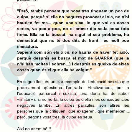
''Però, també pensem que nosaltres tinguem un poc de
culpa, perquè si ella no haguera provocat al xic, no n'hi
haurien fet res... quan una xica, lo que vol es coses
series, va poc a poc, no el primer dia se-la posa tota
firme. Ella se la buscat, ha sigut el seu problema, ha
demostrat que no té dos dits de front i es molt poc
immadura.
Sapient com són els xics, no hauria de haver fet això,
perquè després es busca el mot de GUARRA (que ja
n'hi han moltes i sobren...) i després es queixa de eixes
coses quan és el que ella ha volgut.''
En segon lloc, és un clar exemple de l'educació sexista que
precisament qüestiona l'entrada. Efectivament, per a
l'educació patriarcal i sexista, una dona ha de saber
«limitar» i, si no ho fa, la culpa és d'ella i les conseqüències
negatives també. En altres paraules, són altres les
persones que la critiquen, que exageren, que menteixen...
però, segons vosaltres, la culpa és seua.
Així no anem bé!!!