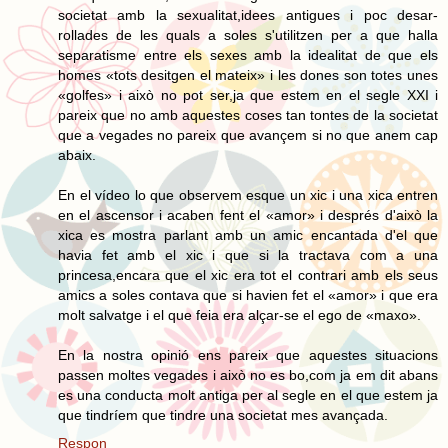
societat amb la sexualitat,idees antigues i poc desar-
rollades de les quals a soles s'utilitzen per a que halla
separatisme entre els sexes amb la idealitat de que els
homes «tots desitgen el mateix» i les dones son totes unes
«golfes» i això no pot ser,ja que estem en el segle XXI i
pareix que no amb aquestes coses tan tontes de la societat
que a vegades no pareix que avançem si no que anem cap
abaix.
En el vídeo lo que observem esque un xic i una xica entren
en el ascensor i acaben fent el «amor» i després d'això la
xica es mostra parlant amb un amic encantada d'el que
havia fet amb el xic i que si la tractava com a una
princesa,encara que el xic era tot el contrari amb els seus
amics a soles contava que si havien fet el «amor» i que era
molt salvatge i el que feia era alçar-se el ego de «maxo».
En la nostra opinió ens pareix que aquestes situacions
passen moltes vegades i això no es bo,com ja em dit abans
es una conducta molt antiga per al segle en el que estem ja
que tindríem que tindre una societat mes avançada.
Respon