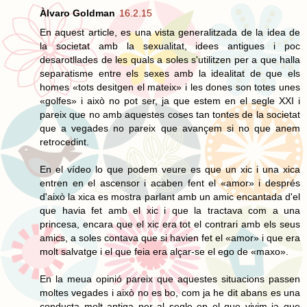
Àlvaro Goldman
16.2.15
En aquest article, es una vista generalitzada de la idea de
la societat amb la sexualitat, idees antigues i poc
desarotllades de les quals a soles s'utilitzen per a que halla
separatisme entre els sexes amb la idealitat de que els
homes «tots desitgen el mateix» i les dones son totes unes
«golfes» i això no pot ser, ja que estem en el segle XXI i
pareix que no amb aquestes coses tan tontes de la societat
que a vegades no pareix que avançem si no que anem
retrocedint.
En el vídeo lo que podem veure es que un xic i una xica
entren en el ascensor i acaben fent el «amor» i després
d'això la xica es mostra parlant amb un amic encantada d'el
que havia fet amb el xic i que la tractava com a una
princesa, encara que el xic era tot el contrari amb els seus
amics, a soles contava que si havien fet el «amor» i que era
molt salvatge i el que feia era alçar-se el ego de «maxo».
En la meua opinió pareix que aquestes situacions passen
moltes vegades i això no es bo, com ja he dit abans es una
conducta molt antiga per al segle en el que vivim ja que