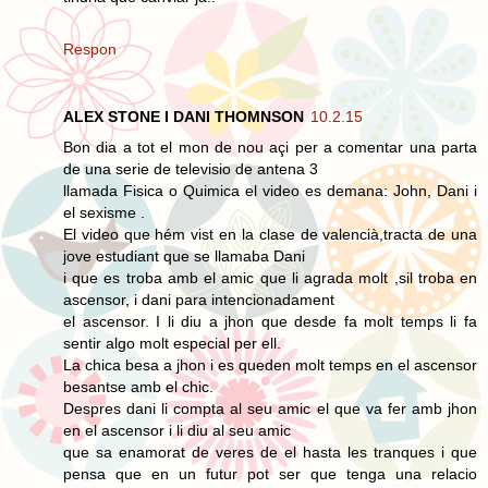
Respon
ALEX STONE I DANI THOMNSON
10.2.15
Bon dia a tot el mon de nou açi per a comentar una parta
de una serie de televisio de antena 3
llamada Fisica o Quimica el video es demana: John, Dani i
el sexisme .
El video que hém vist en la clase de valencià,tracta de una
jove estudiant que se llamaba Dani
i que es troba amb el amic que li agrada molt ,sil troba en
ascensor, i dani para intencionadament
el ascensor. I li diu a jhon que desde fa molt temps li fa
sentir algo molt especial per ell.
La chica besa a jhon i es queden molt temps en el ascensor
besantse amb el chic.
Despres dani li compta al seu amic el que va fer amb jhon
en el ascensor i li diu al seu amic
que sa enamorat de veres de el hasta les tranques i que
pensa que en un futur pot ser que tenga una relacio