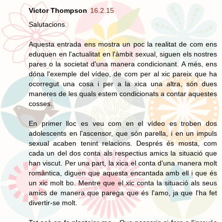
Victor Thompson
16.2.15
Salutacions.
Aquesta entrada ens mostra un poc la realitat de com ens
eduquen en l'actualitat en l'àmbit sexual, siguen els nostres
pares o la societat d'una manera condicionant. A més, ens
dóna l'exemple del vídeo, de com per al xic pareix que ha
ocorregut una cosa i per a la xica una altra, són dues
maneres de les quals estem condicionats a contar aquestes
cosses.
En primer lloc es veu com en el vídeo es troben dos
adolescents en l'ascensor, que són parella, i en un impuls
sexual acaben tenint relacions. Després és mosta, com
cada un del dos conta als respectius amics la situació que
han viscut. Per una part, la xica el conta d'una manera molt
romàntica, diguen que aquesta encantada amb ell i que és
un xic molt bo. Mentre que el xic conta la situació als seus
amics de manera que parega que és l'amo, ja que l'ha fet
divertir-se molt.