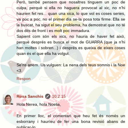
Però, també pensem que nosaltres tinguem un poc de
culpa, perquè si ella no haguera provocat al xic, no n'hi
haurien fet res... quan una xica, lo que vol es coses series,
va poc a poc, no el primer dia se-la posa tota firme. Ella se
la buscat, ha sigut el seu problema, ha demostrat que no té
dos dits de front i es molt poc immadura.
Sapient com són els xics, no hauria de haver fet això,
perquè després es busca el mot de GUARRA (que ja n'hi
han moltes i sobren...) i després es queixa de eixes coses
quan és el que ella ha volgut.
Se'ns anem. Us vulguen: La nena dels teus somnis i la Noe
<3.
Respon
Rosa Sanchis
10.2.15
Hola Nerea, hola Noelia,
En primer lloc, el comentari que heu fet és només un
esborrany i hauríeu de fer una bona revisió abans de
publicar-lo.