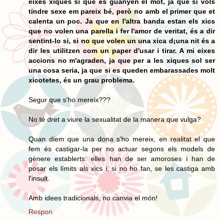
eixes xiques sí que es guanyen el mot, ja que si vols
tindre sexe em pareix bé, però no amb el primer que et
calenta un poc. Ja que en l'altra banda estan els xics
que no volen una parella i fer l'amor de veritat, és a dir
sentint-lo si, si no que volen un una xica d¡una nit és a
dir les utilitzen com un paper d'usar i tirar. A mi eixes
accions no m'agraden, ja que per a les xiques sol ser
una cosa seria, ja que si es queden embarassades molt
xicotetes, és un grau problema.
Segur que s'ho mereix???
No té dret a viure la sexualitat de la manera que vulga?
Quan diem que una dona s'ho mereix, en realitat el que
fem és castigar-la per no actuar segons els models de
gènere establerts: elles han de ser amoroses i han de
posar els límits als xics i, si no ho fan, se les castiga amb
l'insult.
Amb idees tradicionals, no canvia el món!
Respon