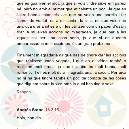
que es guanyen el mot, ja que si vols tindre sexe em pareix
bé, però no amb el primer que et calenta un poc. Ja que en
l'altra banda estan els xics que no volen una parella i fer
l'amor de veritat, és a dir sentint-lo si, si no que volen un
una xica d¡una nit és a dir les utilitzen com un paper d'usar i
tirar. A mi eixes accions no m'agraden, ja que per a les
xiques sol ser una cosa seria, ja que si es queden
embarassades molt xicotetes, és un grau problema.
Finalment m'agradaria dir que has de tindre clar les accions
que realitzem cada vegada, i que en el vídeo també o
realitzen molt brusc, ja que ella diu és molt bonic, molt
romàntic. I ell és molt dura, li agrada anar a saco... Per això
no hi ha que tindre també un poc de compte de les coses
que diguem sobre la xica amb la qual has tingut sexe.
Respon
Andrés Stone
16.2.15
Hola, bon dia.