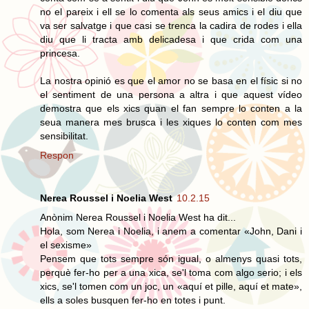
no el pareix i ell se lo comenta als seus amics i el diu que
va ser salvatge i que casi se trenca la cadira de rodes i ella
diu que li tracta amb delicadesa i que crida com una
princesa.
La nostra opinió es que el amor no se basa en el físic si no
el sentiment de una persona a altra i que aquest vídeo
demostra que els xics quan el fan sempre lo conten a la
seua manera mes brusca i les xiques lo conten com mes
sensibilitat.
Respon
Nerea Roussel i Noelia West
10.2.15
Anònim Nerea Roussel i Noelia West ha dit...
Hola, som Nerea i Noelia, i anem a comentar «John, Dani i
el sexisme»
Pensem que tots sempre són igual, o almenys quasi tots,
perquè fer-ho per a una xica, se'l toma com algo serio; i els
xics, se'l tomen com un joc, un «aquí et pille, aquí et mate»,
ells a soles busquen fer-ho en totes i punt.