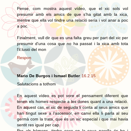
Pense, com mostra aquest vídeo, que el xic sols vol
presumir amb els amics de que s'ha gitat amb la xica,
mentre que ella vol tindre una relació seria i vol anar a poc
a poc.
Finalment, vull dir que es una falta greu per part del xic per
presumir d'una cosa que no ha passat i la xica amb tota
l'il.lusió del mon
Respon
Mario De Burgos i Ismael Butler
16.2.15
Salutacions a tothom
En aquest vídeo es pot vore el pensament diferent que
tenen els homes respecte a les dones quant a una relació.
En aquest cas, el xic de seguida li conta al seus amics que
han tingut sexe a l'ascensor, en canvi ella li parla al seu
germà com la trata, que és un xic especial i que mai havia
sentit res igual per cap.
Per als hòmens, tindre sexe en la seua parella és bo i