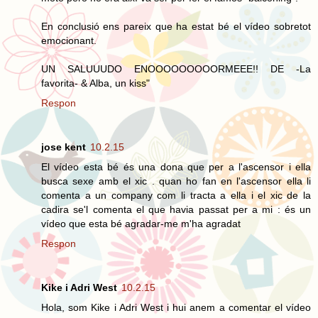
En conclusió ens pareix que ha estat bé el vídeo sobretot
emocionant.
UN SALUUUDO ENOOOOOOOOORMEEE!! DE -La
favorita- & Alba, un kiss"
Respon
jose kent
10.2.15
El vídeo esta bé és una dona que per a l'ascensor i ella
busca sexe amb el xic . quan ho fan en l'ascensor ella li
comenta a un company com li tracta a ella i el xic de la
cadira se'l comenta el que havia passat per a mi : és un
vídeo que esta bé agradar-me m'ha agradat
Respon
Kike i Adri West
10.2.15
Hola, som Kike i Adri West i hui anem a comentar el vídeo