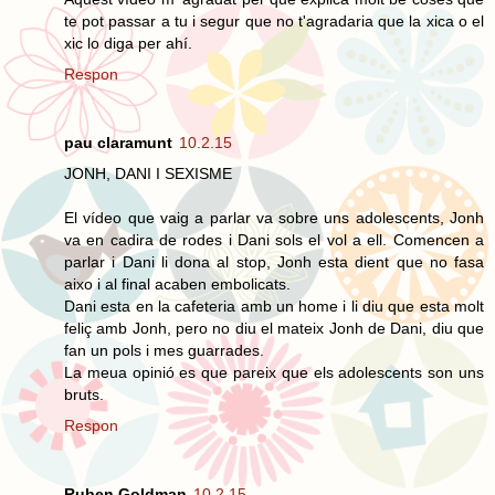
te pot passar a tu i segur que no t'agradaria que la xica o el
xic lo diga per ahí.
Respon
pau claramunt
10.2.15
JONH, DANI I SEXISME
El vídeo que vaig a parlar va sobre uns adolescents, Jonh
va en cadira de rodes i Dani sols el vol a ell. Comencen a
parlar i Dani li dona al stop, Jonh esta dient que no fasa
aixo i al final acaben embolicats.
Dani esta en la cafeteria amb un home i li diu que esta molt
feliç amb Jonh, pero no diu el mateix Jonh de Dani, diu que
fan un pols i mes guarrades.
La meua opinió es que pareix que els adolescents son uns
bruts.
Respon
Ruben Goldman
10.2.15