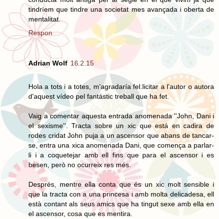
tindríem que tindre una societat mes avançada i oberta de
mentalitat.
Respon
Adrian Wolf
16.2.15
Hola a tots i a totes, m'agradaría fel.licitar a l'autor o autora
d'aquest vídeo pel fantástic treball que ha fet.
Vaig a comentar aquesta entrada anomenada ''John, Dani i
el sexisme''. Tracta sobre un xic que está en cadira de
rodes cridat John puja a un ascensor que abans de tancar-
se, entra una xica anomenada Dani, que comença a parlar-
li i a coquetejar amb ell fins que para el ascensor i es
besen, però no ocurreix res més.
Després, mentre ella conta que és un xic molt sensible i
que la tracta con a una princesa i amb molta delicadesa, ell
està contant als seus amics que ha tingut sexe amb ella en
el ascensor, cosa que es mentira.