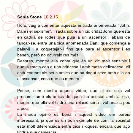
Sonia Stone
10.2.15
Hola, vaig a comentar aquesta entrada anomenada ''John,
Dani i el sexisme''. Tracta sobre un xic cridat John que està
en cadira de rodes que puja a un ascensor i abans de
tancar-se, entra una xica anomenada Dani, que comença a
palar-li i a coquetejar-li fins que para el ascensor i es
besen, però no ocurreix res més.
Després, mentre ella conta que és un xic molt sensible i
que la tracta con a una princesa i amb molta delicadesa, ell
està contant als seus amics que ha tingut sexe amb ella en
el ascensor, cosa que es mentira.
Pense, com mostra aquest vídeo, que el xic sols vol
presumir amb els amics de que s'ha acostat amb la xica,
mentre que ella vol tindre una relació seria i vol anar a poc
a poc.
La meua opinió es bona i aquest vídeo em pareix
interessant, ja que és un bon exemple de com la societat
està molt diferenciada entre xics i xiques, encara que açò
tindria que canviar ja!.