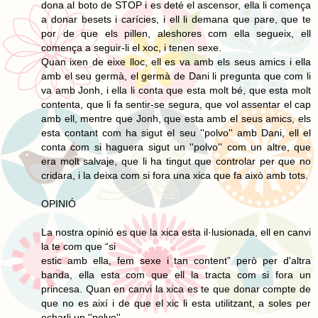
dona al boto de STOP i es deté el ascensor, ella li comença
a donar besets i carícies, i ell li demana que pare, que te
por de que els pillen, aleshores com ella segueix, ell
comença a seguir-li el xoc, i tenen sexe.
Quan ixen de eixe lloc, ell es va amb els seus amics i ella
amb el seu germà, el germà de Dani li pregunta que com li
va amb Jonh, i ella li conta que esta molt bé, que esta molt
contenta, que li fa sentir-se segura, que vol assentar el cap
amb ell, mentre que Jonh, que esta amb el seus amics, els
esta contant com ha sigut el seu ''polvo'' amb Dani, ell el
conta com si haguera sigut un ''polvo'' com un altre, que
era molt salvaje, que li ha tingut que controlar per que no
cridara, i la deixa com si fora una xica que fa això amb tots.
OPINIÓ
La nostra opinió es que la xica esta il·lusionada, ell en canvi
la te com que “si
estic amb ella, fem sexe i tan content” però per d'altra
banda, ella esta com que ell la tracta com si fora un
princesa. Quan en canvi la xica es te que donar compte de
que no es així i de que el xic li esta utilitzant, a soles per
echarli un ''polvo''.