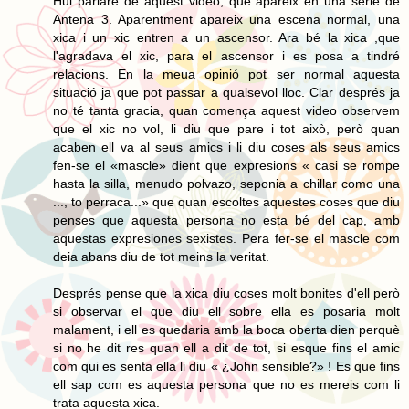
Hui parlaré de aquest video, que apareix en una serie de
Antena 3. Aparentment apareix una escena normal, una
xica i un xic entren a un ascensor. Ara bé la xica ,que
l'agradava el xic, para el ascensor i es posa a tindré
relacions. En la meua opinió pot ser normal aquesta
situació ja que pot passar a qualsevol lloc. Clar després ja
no té tanta gracia, quan comença aquest video observem
que el xic no vol, li diu que pare i tot això, però quan
acaben ell va al seus amics i li diu coses als seus amics
fen-se el «mascle» dient que expresions « casi se rompe
hasta la silla, menudo polvazo, seponia a chillar como una
..., to perraca...» que quan escoltes aquestes coses que diu
penses que aquesta persona no esta bé del cap, amb
aquestas expresiones sexistes. Pera fer-se el mascle com
deia abans diu de tot meins la veritat.
Després pense que la xica diu coses molt bonites d'ell però
si observar el que diu ell sobre ella es posaria molt
malament, i ell es quedaria amb la boca oberta dien perquè
si no he dit res quan ell a dit de tot, si esque fins el amic
com qui es senta ella li diu « ¿John sensible?» ! Es que fins
ell sap com es aquesta persona que no es mereis com li
trata aquesta xica.