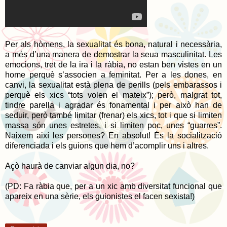
Per als hòmens, la sexualitat és bona, natural i necessària,
a més d’una manera de demostrar la seua masculinitat. Les
emocions, tret de la ira i la ràbia, no estan ben vistes en un
home perquè s’associen a feminitat. Per a les dones, en
canvi, la sexualitat està plena de perills (pels embarassos i
perquè els xics “tots volen el mateix”); però, malgrat tot,
tindre parella i agradar és fonamental i per això han de
seduir, però també limitar (frenar) els xics, tot i que si limiten
massa són unes estretes, i si limiten poc, unes “guarres”.
Naixem així les persones? En absolut! És la socialització
diferenciada i els guions que hem d’acomplir uns i altres.
Açò haurà de canviar algun dia, no?
(PD: Fa ràbia que, per a un xic amb diversitat funcional que
apareix en una sèrie, els guionistes el facen sexista!)