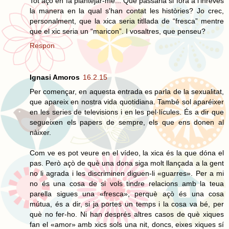
Tot açò en fa plantejar-me... Que passaria si fora a l'inrevés
la manera en la qual s'han contat les històries? Jo crec,
personalment, que la xica seria titllada de “fresca” mentre
que el xic seria un “maricon”. I vosaltres, que penseu?
Respon
Ignasi Amoros
16.2.15
Per començar, en aquesta entrada es parla de la sexualitat,
que apareix en nostra vida quotidiana. També sol aparéixer
en les series de televisions i en les pel·lícules. És a dir que
segueixen els papers de sempre, els que ens donen al
nàixer.
Com ve es pot veure en el vídeo, la xica és la que dóna el
pas. Però açò de què una dona siga molt llançada a la gent
no li agrada i les discriminen diguen-li «guarres». Per a mi
no és una cosa de si vols tindre relacions amb la teua
parella sigues una «fresca», perquè açò és una cosa
mútua, és a dir, si ja portes un temps i la cosa va bé, per
què no fer-ho. Ni han després altres casos de què xiques
fan el «amor» amb xics sols una nit, doncs, eixes xiques sí