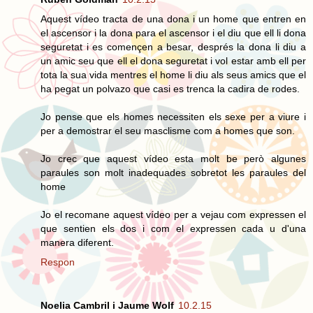
Aquest vídeo tracta de una dona i un home que entren en
el ascensor i la dona para el ascensor i el diu que ell li dona
seguretat i es començen a besar, després la dona li diu a
un amic seu que ell el dona seguretat i vol estar amb ell per
tota la sua vida mentres el home li diu als seus amics que el
ha pegat un polvazo que casi es trenca la cadira de rodes.
Jo pense que els homes necessiten els sexe per a viure i
per a demostrar el seu masclisme com a homes que son.
Jo crec que aquest vídeo esta molt be però algunes
paraules son molt inadequades sobretot les paraules del
home
Jo el recomane aquest vídeo per a vejau com expressen el
que sentien els dos i com el expressen cada u d'una
manera diferent.
Respon
Noelia Cambril i Jaume Wolf
10.2.15