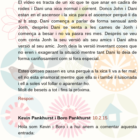
El vídeo es tracta de un xic que te que anar en cadira de
rodes i Dani una xica normal i corrent. Doncs John i Dani
estan en el ascensor i la xica para el ascensor perquè li da
al b stop. Dani comença a parlar de forma sensual amb
Jonh, després Dani se senta a les cames de Jonh i
comença a besar i no va pasra res mes. Després se veu
com conta Jonh la seu versió als seu amics i Dani altra
versió al seu amic. Jonh deia la versió inventant coses que
no eren i exagerant la situació mentre tant Dani lo deia de
forma cariñosament com si fora especial.
Estes cosses passen es una perquè a la xica li va a fer mal,
ell no esta enamorat mentre que ella si i també il·lusionada
i ell a soles vol follar o aparentar-ho.
Molt de besets a tot i fins la pròxima.
Respon
Kevin Pankhurst i Boro Pankhurst
10.2.15
Hola som Kevin i Boro i a hui anem a comentar aquesta
entrada: