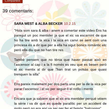
Comparteix
39 comentaris:
SARA WEST & ALBA BECKER
10.2.15
"Hola som sara & alba i anem a comertar este vídeo Ens ha
paregut un poc mentider ja que el xic va escarnint de que
ho ha tire amb la xica i la xica en canvi se sent com una
princesa és a dir que per a ella ha sigut bonics romàntic etc
però ella diu que no han tire res.
També pensem que no tènia que haver passat això en
l'ascensor al cap i a la fi només es veu que es besen però
el xic mentix al dir que "han tirat un polsàs que quasi
trenquen la silla"
Ens pareix malament per dos parts una per la de la xica per
parar l'ascensor i el xic per seguir-li el rotllo i mentir.
Encara que ja sabíem que el xic era mentider perquè véiem
la sèrie i va dir que es quede paralític per un accident de
moto però no era així va ser per fer el famós "balconing".