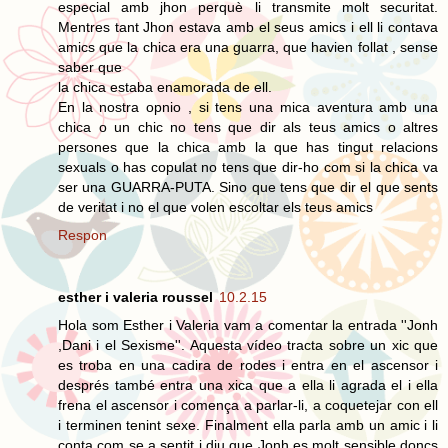
especial amb jhon perquè li transmite molt securitat.
Mentres tant Jhon estava amb el seus amics i ell li contava
amics que la chica era una guarra, que havien follat , sense
saber que
la chica estaba enamorada de ell.
En la nostra opnio , si tens una mica aventura amb una
chica o un chic no tens que dir als teus amics o altres
persones que la chica amb la que has tingut relacions
sexuals o has copulat no tens que dir-ho com si la chica va
ser una GUARRA-PUTA. Sino que tens que dir el que sents
de veritat i no el que volen escoltar els teus amics
Respon
esther i valeria roussel
10.2.15
Hola som Esther i Valeria vam a comentar la entrada ''Jonh
,Dani i el Sexisme''. Aquesta vídeo tracta sobre un xic que
es troba en una cadira de rodes i entra en el ascensor i
després també entra una xica que a ella li agrada el i ella
frena el ascensor i comença a parlar-li, a coquetejar con ell
i terminen tenint sexe. Finalment ella parla amb un amic i li
conta com se a sentit i diu que Jonh es molt sensible doncs