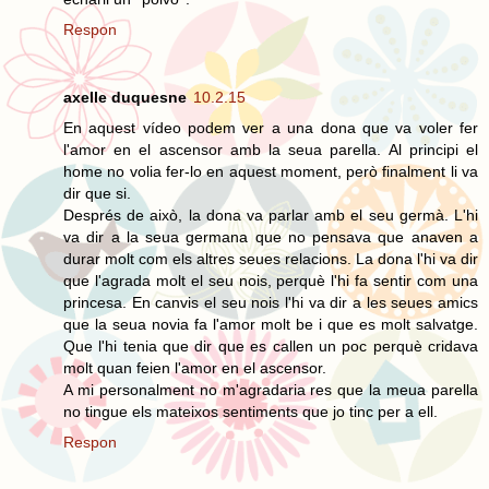
Respon
axelle duquesne
10.2.15
En aquest vídeo podem ver a una dona que va voler fer
l'amor en el ascensor amb la seua parella. Al principi el
home no volia fer-lo en aquest moment, però finalment li va
dir que si.
Després de això, la dona va parlar amb el seu germà. L'hi
va dir a la seua germana que no pensava que anaven a
durar molt com els altres seues relacions. La dona l'hi va dir
que l'agrada molt el seu nois, perquè l'hi fa sentir com una
princesa. En canvis el seu nois l'hi va dir a les seues amics
que la seua novia fa l'amor molt be i que es molt salvatge.
Que l'hi tenia que dir que es callen un poc perquè cridava
molt quan feien l'amor en el ascensor.
A mi personalment no m'agradaria res que la meua parella
no tingue els mateixos sentiments que jo tinc per a ell.
Respon