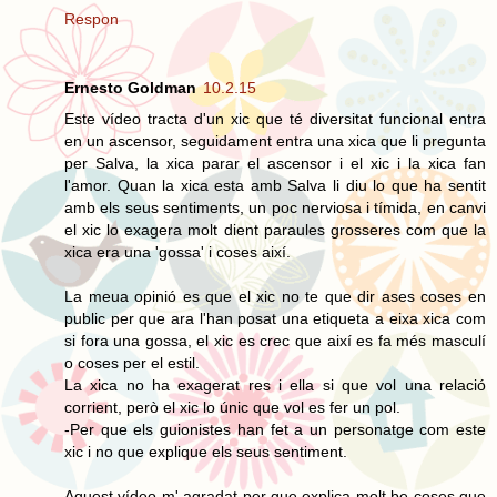
Respon
Ernesto Goldman
10.2.15
Este vídeo tracta d'un xic que té diversitat funcional entra
en un ascensor, seguidament entra una xica que li pregunta
per Salva, la xica parar el ascensor i el xic i la xica fan
l'amor. Quan la xica esta amb Salva li diu lo que ha sentit
amb els seus sentiments, un poc nerviosa i tímida, en canvi
el xic lo exagera molt dient paraules grosseres com que la
xica era una 'gossa' i coses així.
La meua opinió es que el xic no te que dir ases coses en
public per que ara l'han posat una etiqueta a eixa xica com
si fora una gossa, el xic es crec que així es fa més masculí
o coses per el estil.
La xica no ha exagerat res i ella si que vol una relació
corrient, però el xic lo únic que vol es fer un pol.
-Per que els guionistes han fet a un personatge com este
xic i no que explique els seus sentiment.
Aquest vídeo m' agradat per que explica molt be coses que