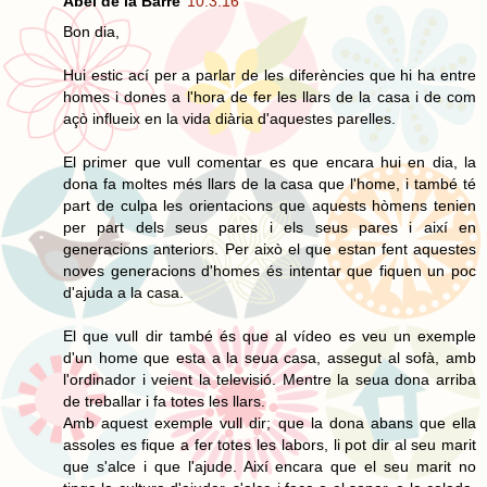
Abel de la Barre
10.3.16
Bon dia,
Hui estic ací per a parlar de les diferències que hi ha entre
homes i dones a l'hora de fer les llars de la casa i de com
açò influeix en la vida diària d'aquestes parelles.
El primer que vull comentar es que encara hui en dia, la
dona fa moltes més llars de la casa que l'home, i també té
part de culpa les orientacions que aquests hòmens tenien
per part dels seus pares i els seus pares i així en
generacions anteriors. Per això el que estan fent aquestes
noves generacions d'homes és intentar que fiquen un poc
d'ajuda a la casa.
El que vull dir també és que al vídeo es veu un exemple
d'un home que esta a la seua casa, assegut al sofà, amb
l'ordinador i veient la televisió. Mentre la seua dona arriba
de treballar i fa totes les llars.
Amb aquest exemple vull dir; que la dona abans que ella
assoles es fique a fer totes les labors, li pot dir al seu marit
que s'alce i que l'ajude. Així encara que el seu marit no