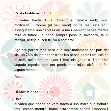
Pablo Goldman
11.3.16
El vídeo tracta d'una dona que treballa molt, molt,
moltíssim, i l'home (el seu marit) no fa res, està aquí
assegut amb una cervesa en la mà i menjant papes mentre
mira el futbol. La dona sempre posa la llavadora, fa el
menjar, neteja al seu fill, va a comprar...
Açò em pareix molt però que molt malament per part del
xic, un 75% de les dones treballen sense parar i els xics en
el sofà ací tirats, menjant i fent els ganduls. Una altra
vegada repetisc que em pareix molt injust això que fan
alguns homes.
Respon
Hèctor Michael
11.3.16
Hola,
el vídeo que acabe de vore tracta d'una mare que treballa
tota l'estona mentre l'home està tombat al sofà i manant-li