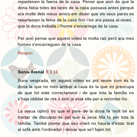
reparteixen la faena de la casa. Pense que això de que la
dona fatxa totes les tares de la casa passava antes perquè
ara molts dels meus amics em diuen que els seus pares es
reparteixen la feina de la casa fins i tot ara passa al reves ,
que la dona treballa i l'home s'encarrega de la casa.
Per això pense que aquest vídeo te molta raó però ara mes
homes s'encarreguen de la casa
Respon
Sonia Arenal
8.3.16
Bona vesprada, en aquest vídeo es pot veure com és la
dona la que no més arribar a casa és la que es preocupa
de que tot este correctament i de que tota la família no
s'haja oblidat de res o sinó ja està ella per a recordar-ho.
La meua opinió és que el pare de la dona fa molt bé en
tractar de disculpar-se pel que la seua filla fa per tota la
família. També pense que seu marit no hauria d'estar tirat
al sofà amb l'ordinador i deixar que se'l fajen tot.