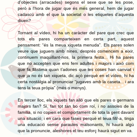
d'objectes (arracades) segons el sexe que se les pose,
però a l'hora de jugar que és més general, hem de jugar
cadascú amb el que la societat o les etiquetes d’aquesta
diuen?
Tornant al vídeo, hi ha un caràcter del pare que crec que
tots els pares comparteixen en certa part, aquest
pensament: “és la meua xiqueta menuda”. Els pares solen
veure que juguem amb nines, després comencem a eixir,
continuem maquillant-nos, la primera festa... Hi ha pares
que no accepten que ens fem adultes i majors i això com
que fa llàstima quan t’adones que les coses han canviat i
que ja no és tan xiqueta, dic açò perquè en el vídeo, hi ha
certa nostàlgia al pronunciar “jugaves amb la caseta... i ara
tens la teua pròpia” (més o menys).
En tercer lloc, els xiquets fan allò que els pares o germans
majors fan? Sí, fan tot tan bo com roí, i no assoles de la
família, si no copien el comportament de tota la gent davant
una situació; i en cara que fases perquè el teua fill/-a, tinga
una educació sense paraules malsonants, hi haurà algú
que la pronuncie, aleshores el teu esforç haurà sigut en va.