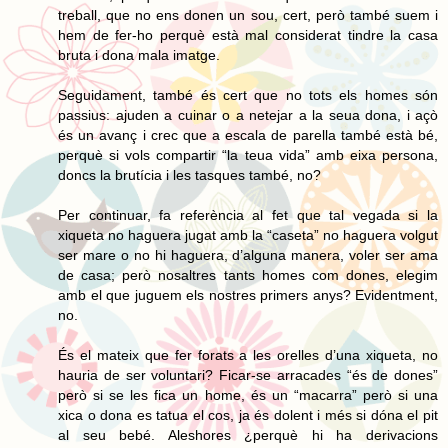
treball, que no ens donen un sou, cert, però també suem i
hem de fer-ho perquè està mal considerat tindre la casa
bruta i dona mala imatge.
Seguidament, també és cert que no tots els homes són
passius: ajuden a cuinar o a netejar a la seua dona, i açò
és un avanç i crec que a escala de parella també està bé,
perquè si vols compartir “la teua vida” amb eixa persona,
doncs la brutícia i les tasques també, no?
Per continuar, fa referència al fet que tal vegada si la
xiqueta no haguera jugat amb la “caseta” no haguera volgut
ser mare o no hi haguera, d’alguna manera, voler ser ama
de casa; però nosaltres tants homes com dones, elegim
amb el que juguem els nostres primers anys? Evidentment,
no.
És el mateix que fer forats a les orelles d’una xiqueta, no
hauria de ser voluntari? Ficar-se arracades “és de dones”
però si se les fica un home, és un “macarra” però si una
xica o dona es tatua el cos, ja és dolent i més si dóna el pit
al seu bebé. Aleshores ¿perquè hi ha derivacions