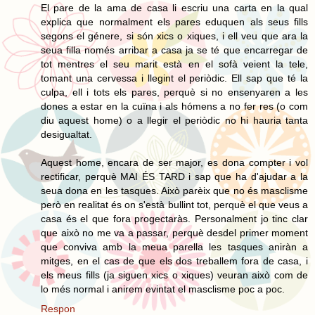
El pare de la ama de casa li escriu una carta en la qual
explica que normalment els pares eduquen als seus fills
segons el génere, si són xics o xiques, i ell veu que ara la
seua filla només arribar a casa ja se té que encarregar de
tot mentres el seu marit està en el sofà veient la tele,
tomant una cervessa i llegint el periòdic. Ell sap que té la
culpa, ell i tots els pares, perquè si no ensenyaren a les
dones a estar en la cuïna i als hómens a no fer res (o com
diu aquest home) o a llegir el periòdic no hi hauria tanta
desigualtat.
Aquest home, encara de ser major, es dona compter i vol
rectificar, perquè MAI ÉS TARD i sap que ha d'ajudar a la
seua dona en les tasques. Això parèix que no és masclisme
però en realitat és on s'està bullint tot, perquè el que veus a
casa és el que fora progectaràs. Personalment jo tinc clar
que això no me va a passar, perquè desdel primer moment
que conviva amb la meua parella les tasques aniràn a
mitges, en el cas de que els dos treballem fora de casa, i
els meus fills (ja siguen xics o xiques) veuran això com de
lo més normal i anirem evintat el masclisme poc a poc.
Respon