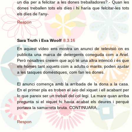
un dia per a felicitar a les dones treballadores?.- Quan les
dones treballen tots els díes i hi haría que felcitar-les tots
els díes de l'any-
Respon
Sara Truth i Eva Woolf
8.3.16
En aquest vídeo ens mostra un anunci de televisió on es
publicita una marca de detergents coneguda com a Ariel.
Però nosaltres creiem que açò té una altra intenció i és que
els homes tant xiquets com a adults o marits, poden ajudar
a les tasques domèstiques, com fan les dones.
El anunci comença amb la arribada de la dona a la casa.
En el primer pla es troben el iaio del xiquet i ell acabant per
lo que pareix ser un treball del col·legi. La mare quan arriba
pregunta si el xiquet hi havia acabat els deures i perquè
portava la samarreta bruta. CONTINUARA...
Respon