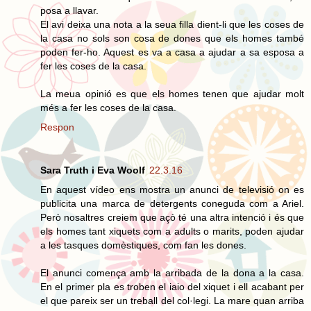
posa a llavar.
El avi deixa una nota a la seua filla dient-li que les coses de
la casa no sols son cosa de dones que els homes també
poden fer-ho. Aquest es va a casa a ajudar a sa esposa a
fer les coses de la casa.
La meua opinió es que els homes tenen que ajudar molt
més a fer les coses de la casa.
Respon
Sara Truth i Eva Woolf
22.3.16
En aquest vídeo ens mostra un anunci de televisió on es
publicita una marca de detergents coneguda com a Ariel.
Però nosaltres creiem que açò té una altra intenció i és que
els homes tant xiquets com a adults o marits, poden ajudar
a les tasques domèstiques, com fan les dones.
El anunci comença amb la arribada de la dona a la casa.
En el primer pla es troben el iaio del xiquet i ell acabant per
el que pareix ser un treball del col·legi. La mare quan arriba