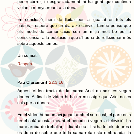
per recórrer, i desgraciadament hi ha gent que continua
violant i menyspreant a la dona.
En conclusió, hem de lluitar per la igualtat en tots els
països, i espere que un dia això canvie. També pense que
els medis de comunicació són un mitjà molt bo per a
conscienciar a la població, i que s'hauria de reflexionar més
sobre aquests temes.
Un comiat.
Respon
Pau Claramunt
22.3.16
Aquest Vídeo tracta de la marca Ariel on sols es vegen
dones. Al final de vídeo hi ha un missatge que Ariel no es
sols per a dones.
En el vídeo hi ha un avi jugant amb el seu cosí, el pare esta
en el sofà acostat mirant el periòdic i vegen la televisió. La
mare arriba de treballar, li diu al seu fill si ha fet els deures i
es dona de sobte que te la samarreta esta embrutada, la