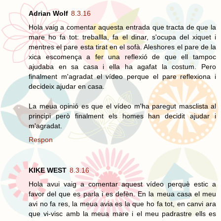
Adrian Wolf
8.3.16
Hola vaig a comentar aquesta entrada que tracta de que la
mare ho fa tot: treballla, fa el dinar, s'ocupa del xiquet i
mentres el pare esta tirat en el sofà. Aleshores el pare de la
xica escomença a fer una reflexió de que ell tampoc
ajudaba en sa casa i ella ha agafat la costum. Pero
finalment m'agradat el vídeo perque el pare reflexiona i
decideix ajudar en casa.
La meua opinió es que el vídeo m'ha paregut masclista al
principi però finalment els homes han decidit ajudar i
m'agradat.
Respon
KIKE WEST
8.3.16
Hola avui vaig a comentar aquest vídeo perquè estic a
favor del que es parla i es defèn. En la meua casa el meu
avi no fa res, la meua avia es la que ho fa tot, en canvi ara
que vi-visc amb la meua mare i el meu padrastre ells es