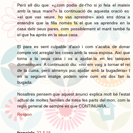
Però ell diu que: «¿com podia dir-t'ho si jo feia el mateix
amb la teua mare?» la continuació de aquesta oració es:
«el que vas veure, ho vas aprendre» això ens dóna a
entendre que la filla només fa el que va aprendre en la
casa dels seus pares, com possiblement el marit també fa
el que ha aprés en la seua casa.
El pare es sent culpable d'això i com s'acaba de donar
compte vol arreglar les coses amb la seua esposa. Així que
torna a la seua casa i va a ajudar-la en les tasques
domestiques. A continuació diu: «no em vaig a tornar el rei
de la cuina, però almenys puc ajudar amb la bugaderia» I
en la següent imatge podem vore com els dos fan la
bugada.
Nosaltres pensem que aquest anunci explica molt bé l'estat
actual de moltes famílies de totes les parts del mon, com la
regla general de sempre es que CONTINUARA...
Respon
franciele
22.3.16