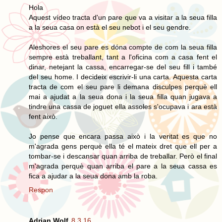
Hola
Aquest vídeo tracta d'un pare que va a visitar a la seua filla
a la seua casa on està el seu nebot i el seu gendre.
Aleshores el seu pare es dóna compte de com la seua filla
sempre està treballant, tant a l'oficina com a casa fent el
dinar, netejant la cassa, encarregar-se del seu fill i també
del seu home. I decideix escrivir-li una carta. Aquesta carta
tracta de com el seu pare li demana disculpes perquè ell
mai a ajudat a la seua dona i la seua filla quan jugava a
tindre una cassa de joguet ella assoles s'ocupava i ara està
fent això.
Jo pense que encara passa això i la veritat es que no
m'agrada gens perquè ella té el mateix dret que ell per a
tombar-se i descansar quan arriba de treballar. Però el final
m'agrada perquè quan arriba el pare a la seua cassa es
fica a ajudar a la seua dona amb la roba.
Respon
Adrian Wolf
8.3.16