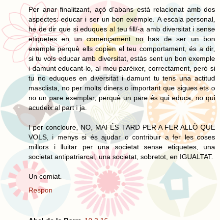
Per anar finalitzant, açò d’abans està relacionat amb dos
aspectes: educar i ser un bon exemple. A escala personal,
he de dir que si eduques al teu fill/-a amb diversitat i sense
etiquetes en un començament no has de ser un bon
exemple perquè ells copien el teu comportament, és a dir,
si tu vols educar amb diversitat, estàs sent un bon exemple
i damunt educant-lo, al meu paréixer, correctament, però si
tu no eduques en diversitat i damunt tu tens una actitud
masclista, no per molts diners o important que sigues ets o
no un pare exemplar, perquè un pare és qui educa, no qui
acudeix al part i ja.
I per concloure, NO, MAI ÉS TARD PER A FER ALLÒ QUE
VOLS, i menys si és ajudar o contribuir a fer les coses
millors i lluitar per una societat sense etiquetes, una
societat antipatriarcal, una societat, sobretot, en IGUALTAT.
Un comiat.
Respon