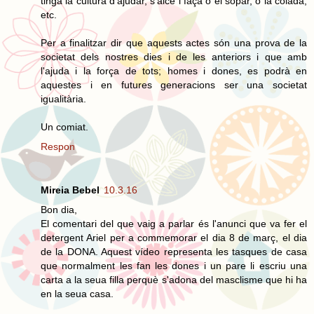
tinga la cultura d'ajudar, s'alce i faça o el sopar, o la colada,
etc.
Per a finalitzar dir que aquests actes són una prova de la
societat dels nostres dies i de les anteriors i que amb
l'ajuda i la força de tots; homes i dones, es podrà en
aquestes i en futures generacions ser una societat
igualitària.
Un comiat.
Respon
Mireia Bebel
10.3.16
Bon dia,
El comentari del que vaig a parlar és l'anunci que va fer el
detergent Ariel per a commemorar el dia 8 de març, el dia
de la DONA. Aquest vídeo representa les tasques de casa
que normalment les fan les dones i un pare li escriu una
carta a la seua filla perquè s'adona del masclisme que hi ha
en la seua casa.