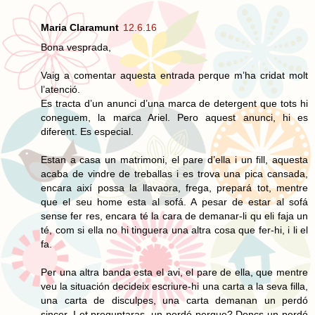
Maria Claramunt
12.6.16
Bona vesprada,
Vaig a comentar aquesta entrada perque m’ha cridat molt
l’atenció.
Es tracta d’un anunci d’una marca de detergent que tots hi
coneguem, la marca Ariel. Pero aquest anunci, hi es
diferent. Es especial.
Estan a casa un matrimoni, el pare d’ella i un fill, aquesta
acaba de vindre de treballas i es trova una pica cansada,
encara així possa la llavaora, frega, prepará tot, mentre
que el seu home esta al sofá. A pesar de estar al sofá
sense fer res, encara té la cara de demanar-li qu eli faja un
té, com si ella no hi tinguera una altra cosa que fer-hi, i li el
fa.
Per una altra banda esta el avi, el pare de ella, que mentre
veu la situación decideix escriure-hi una carta a la seva filla,
una carta de disculpes, una carta demanan un perdó
sincer. I et preguntaras, un perdó perque? Doncs un perdó