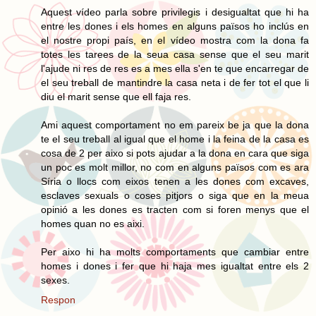
Aquest vídeo parla sobre privilegis i desigualtat que hi ha
entre les dones i els homes en alguns països ho inclús en
el nostre propi país, en el vídeo mostra com la dona fa
totes les tarees de la seua casa sense que el seu marit
l'ajude ni res de res es a mes ella s'en te que encarregar de
el seu treball de mantindre la casa neta i de fer tot el que li
diu el marit sense que ell faja res.
Ami aquest comportament no em pareix be ja que la dona
te el seu treball al igual que el home i la feina de la casa es
cosa de 2 per aixo si pots ajudar a la dona en cara que siga
un poc es molt millor, no com en alguns països com es ara
Síria o llocs com eixos tenen a les dones com excaves,
esclaves sexuals o coses pitjors o siga que en la meua
opinió a les dones es tracten com si foren menys que el
homes quan no es aixi.
Per aixo hi ha molts comportaments que cambiar entre
homes i dones i fer que hi haja mes igualtat entre els 2
sexes.
Respon