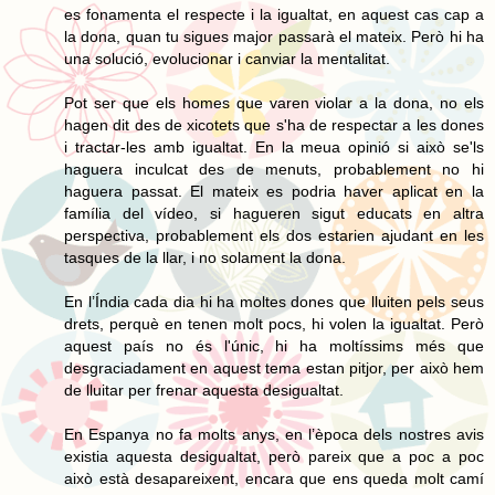
es fonamenta el respecte i la igualtat, en aquest cas cap a
la dona, quan tu sigues major passarà el mateix. Però hi ha
una solució, evolucionar i canviar la mentalitat.
Pot ser que els homes que varen violar a la dona, no els
hagen dit des de xicotets que s'ha de respectar a les dones
i tractar-les amb igualtat. En la meua opinió si això se'ls
haguera inculcat des de menuts, probablement no hi
haguera passat. El mateix es podria haver aplicat en la
família del vídeo, si hagueren sigut educats en altra
perspectiva, probablement els dos estarien ajudant en les
tasques de la llar, i no solament la dona.
En l’Índia cada dia hi ha moltes dones que lluiten pels seus
drets, perquè en tenen molt pocs, hi volen la igualtat. Però
aquest país no és l'únic, hi ha moltíssims més que
desgraciadament en aquest tema estan pitjor, per això hem
de lluitar per frenar aquesta desigualtat.
En Espanya no fa molts anys, en l’època dels nostres avis
existia aquesta desigualtat, però pareix que a poc a poc
això està desapareixent, encara que ens queda molt camí