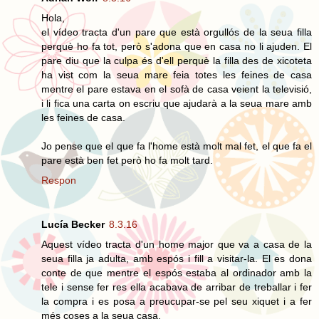
Hola,
el vídeo tracta d'un pare que està orgullós de la seua filla
perquè ho fa tot, però s'adona que en casa no li ajuden. El
pare diu que la culpa és d'ell perquè la filla des de xicoteta
ha vist com la seua mare feia totes les feines de casa
mentre el pare estava en el sofà de casa veient la televisió,
i li fica una carta on escriu que ajudarà a la seua mare amb
les feines de casa.
Jo pense que el que fa l'home està molt mal fet, el que fa el
pare està ben fet però ho fa molt tard.
Respon
Lucía Becker
8.3.16
Aquest vídeo tracta d'un home major que va a casa de la
seua filla ja adulta, amb espós i fill a visitar-la. El es dona
conte de que mentre el espós estaba al ordinador amb la
tele i sense fer res ella acabava de arribar de treballar i fer
la compra i es posa a preucupar-se pel seu xiquet i a fer
més coses a la seua casa.