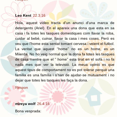
Leo Kent
22.3.16
Hola, aquest vídeo tracta d'un anunci d'una marca de
detergents (Ariel). En el apareix una dona que esta en sa
casa i fa totes les tasques domestiques com llavar la roba,
cuidar al bebè, cuinar, llavar la casa i mes coses. Peró es
veu que l'home esta sentat tomant cervesa i veient el futbol.
La veritat que aquest “home” no es un home, es un
Miierda. No ho veig normal que la dona fa totes les tasques
de casa mentre que el “ home” esta tirat en el sofà i no fa
nada mes que ver la televisió. La meua opinió es que
aquest tipus de comportament no es pot tolerar perquè una
família es una família i s'han de ajudar-se mútuament i no
dejar que totes les tasques les faça la dona.
Respon
mireya wolf
26.4.16
Bona vesprada: