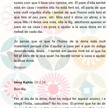
coses com que li llave una camisa, etc. El pare d'ella també
està en casa i mentre ella ho està fent tot, ell parla de que
està molt orgullós d'ella i també de que l'home està fent el
que feia el seu pare, etc. Més tard li dóna un abraç a la
seua filla i li deixa una nota, ella la llig, aleshores apareix el
pare en sa casa i es posa a ajudar a la seua dona en el
treball de cada dia.
Jo pense que el que fa l'home de la dona està molt
malament perquè s'ha d'ajudar a casa per a que no estiga
desordenada, bruta... I també em pareix molt bé el que ha
fet el pare de la xica quan ha decidit tornar a casa a ajudar
la seua dona.
Respon
Irene Kahlo
20.3.16
Bon dia,
Per al dia de la dona, Ariel ha volgut fer aquest anunci, i a
elegit l'Índia, casualitat? No ho crec. El primer que he de dir