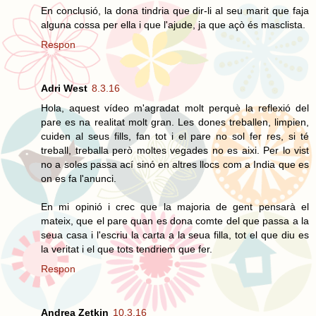
En conclusió, la dona tindria que dir-li al seu marit que faja
alguna cossa per ella i que l'ajude, ja que açò és masclista.
Respon
Adri West
8.3.16
Hola, aquest vídeo m'agradat molt perquè la reflexió del
pare es na realitat molt gran. Les dones treballen, limpien,
cuiden al seus fills, fan tot i el pare no sol fer res, si té
treball, treballa però moltes vegades no es aixi. Per lo vist
no a soles passa ací sinó en altres llocs com a India que es
on es fa l'anunci.
En mi opinió i crec que la majoria de gent pensarà el
mateix, que el pare quan es dona comte del que passa a la
seua casa i l'escriu la carta a la seua filla, tot el que diu es
la veritat i el que tots tendriem que fer.
Respon
Andrea Zetkin
10.3.16