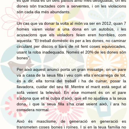
és que Índia és un dels països amb més desigualtat, on les
dones són tractades com a serventes, i on les violacions
són cada dia més abundants.
Un cas que va donar la volta al món va ser en 2012, quan 7
homes varen violar a una dona en un autobús, i les
acusacions que els violadors feien eren horribles, com
aquesta: "El treball domèstic és per a les dones, no caminar
circulant per discos o bars de nit fent coses equivocades,
usant la roba inadequada. Només el 20% de les dones són
bones".
Per això aquest anunci porta un gran missatge, on un pare
va a casa de la seua filla i veu com ella s’encarrega de tot,
és a dir, ella torna del treball i ha de cuinar, posar la
llavadora, cuidar del seu fill. Mentre el marit està segut al
sofà veient la televisió. En eixe moment és on el pare
s’adona que ell té culpa d’això, que ell no ajudava a la seua
dona, i que la seua filla s’ha criat veient això, i ara ho
considera normal.
Això és masclisme, de generació en generació es
transmeten coses bones i roïnes. I si en la teua família no