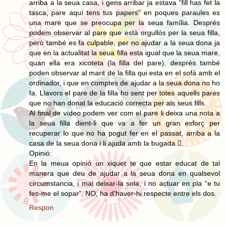
arriba a la seua casa, i gens arribar ja estava “fill has fet la
tasca, pare aquí tens tus papers” en poques paraules es
una mare que se preocupa per la seua família. Després
podem observar al pare que està orgullós per la seua filla,
però també es fa culpable, per no ajudar a la seua dona ja
que en la actualitat la seua filla esta igual que la seua mare,
quan ella era xicoteta (la filla del pare), després també
poden observar al marit de la filla qui esta en el sofà amb el
ordinador, i que en comptes de ajudar a la seua dona no ho
fa. Llavors el pare de la filla ho sent per totes aquells pares
que no han donat la educació correcta per als seus fills.
Al final de vídeo podem ver com el pare li deixa una nota a
la seua filla dient-li que va a fer un gran esforç per
recuperar lo que no ha pogut fer en el passat, arriba a la
casa de la seua dona i li ajuda amb la bugada .
Opinió:
En la meua opinió un xiquet te que estar educat de tal
manera que deu de ajudar a la seua dona en qualsevol
circumstancia, i mai deixar-la sola, i no actuar en pla “e tu
fes-me el sopar”, NO, ha d'haver-hi respecte entre els dos.
Respon