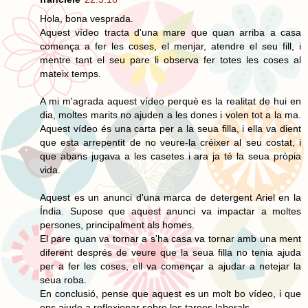
Hola, bona vesprada.
Aquest vídeo tracta d'una mare que quan arriba a casa
comença a fer les coses, el menjar, atendre el seu fill, i
mentre tant el seu pare li observa fer totes les coses al
mateix temps.
A mi m'agrada aquest vídeo perquè es la realitat de hui en
dia, moltes marits no ajuden a les dones i volen tot a la ma.
Aquest vídeo és una carta per a la seua filla, i ella va dient
que esta arrepentit de no veure-la créixer al seu costat, i
que abans jugava a les casetes i ara ja té la seua pròpia
vida.
Aquest es un anunci d'una marca de detergent Ariel en la
Índia. Supose que aquest anunci va impactar a moltes
persones, principalment als homes.
El pare quan va tornar a s'ha casa va tornar amb una ment
diferent després de veure que la seua filla no tenia ajuda
per a fer les coses, ell va començar a ajudar a netejar la
seua roba.
En conclusió, pense que aquest es un molt bo vídeo, i que
ens ajude a reflexionar sobre les tarees laborals.