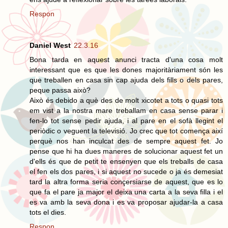
Respon
Daniel West
22.3.16
Bona tarda en aquest anunci tracta d'una cosa molt
interessant que es que les dones majoritàriament són les
que treballen en casa sin cap ajuda dels fills o dels pares,
peque passa això?
Això és debido a què des de molt xicotet a tots o quasi tots
em vist a la nostra mare treballam en casa sense parar i
fen-lo tot sense pedir ajuda, i al pare en el sofà llegint el
periòdic o veguent la televisió. Jo crec que tot comença així
perquè nos han inculcat des de sempre aquest fet. Jo
pense que hi ha dues maneres de solucionar aquest fet un
d'ells és que de petit te ensenyen que els treballs de casa
el fen els dos pares, i si aquest no sucede o ja és demesiat
tard la altra forma seria conçersiarse de aquest, que es lo
que fa el pare ja major el deixa una carta a la seva filla i el
es va amb la seva dona i es va proposar ajudar-la a casa
tots el dies.
Respon