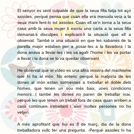
El senyor es sent culpable de que la seua filla fatja tot açó
assoles, perqué pensa que cuan ella era menuda veía a la
seua mare fent-lo tot assoles. Cuan ell se'n torna a la seua
casa amb la seua mujer li escriu una carta a la seua filla
demanat-li disculpes i explicant-li la situació que ell a
observat. També ix una situació en que les sabanes de la
parella major estaben per a posar-les a la llavadora i la
dona anava a llevar-les i les va agafr l'home i les va portar
a llavar i la dona se lo va quedar observant.
He observat que el vídeo es una altra mostra del machisme
que hi ha al món. No entenc perqué la matjoría de les
dones al món estan sotmesses a treballar el doble dels
homes, que tenen un sou més baix, unes condicions
menors...I també les dones no paren de treballar mai,
perqué les que tenen un treball fora de casa quan arriben a
casa contínuen treballant i això moltes persones no ho
vetjen.
A més aprofitant que hui es 8 de març, dia de la dona
treballadora vullc fer una pregunta. -Perqué assoles hi ha