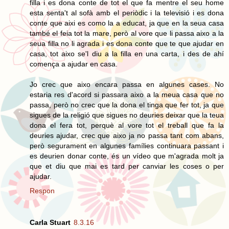
filla i es dona conte de tot el que fa mentre el seu home
esta senta't al sofà amb el periòdic i la televisió i es dona
conte que aixi es como la a educat, ja que en la seua casa
també el feia tot la mare, però al vore que li passa aixo a la
seua filla no li agrada i es dona conte que te que ajudar en
casa, tot aixo se'l diu a la filla en una carta, i des de ahí
comença a ajudar en casa.
Jo crec que aixo encara passa en algunes cases. No
estaria res d'acord si passara aixo a la meua casa que no
passa, però no crec que la dona el tinga que fer tot, ja que
sigues de la religió que sigues no deuries deixar que la teua
dona el fera tot, perquè al vore tot el treball que fa la
deuries ajudar, crec que aixo ja no passa tant com abans,
però segurament en algunes famílies continuara passant i
es deurien donar conte, és un vídeo que m'agrada molt ja
que et diu que mai es tard per canviar les coses o per
ajudar.
Respon
Carla Stuart
8.3.16