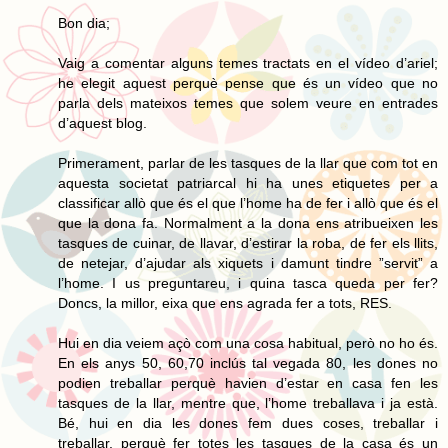
Bon dia;
Vaig a comentar alguns temes tractats en el vídeo d’ariel;
he elegit aquest perquè pense que és un vídeo que no
parla dels mateixos temes que solem veure en entrades
d’aquest blog.
Primerament, parlar de les tasques de la llar que com tot en
aquesta societat patriarcal hi ha unes etiquetes per a
classificar allò que és el que l’home ha de fer i allò que és el
que la dona fa. Normalment a la dona ens atribueixen les
tasques de cuinar, de llavar, d’estirar la roba, de fer els llits,
de netejar, d’ajudar als xiquets i damunt tindre ”servit” a
l’home. I us preguntareu, i quina tasca queda per fer?
Doncs, la millor, eixa que ens agrada fer a tots, RES.
Hui en dia veiem açò com una cosa habitual, però no ho és.
En els anys 50, 60,70 inclús tal vegada 80, les dones no
podien treballar perquè havien d’estar en casa fen les
tasques de la llar, mentre que, l’home treballava i ja està.
Bé, hui en dia les dones fem dues coses, treballar i
treballar, perquè fer totes les tasques de la casa és un