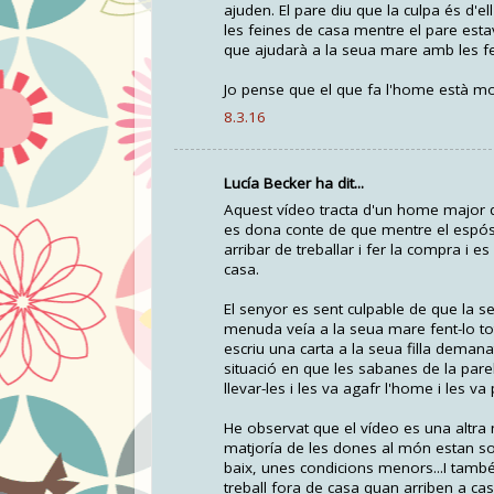
ajuden. El pare diu que la culpa és d'el
les feines de casa mentre el pare estava
que ajudarà a la seua mare amb les fe
Jo pense que el que fa l'home està molt
8.3.16
Lucía Becker ha dit...
Aquest vídeo tracta d'un home major que 
es dona conte de que mentre el espós 
arribar de treballar i fer la compra i 
casa.
El senyor es sent culpable de que la se
menuda veía a la seua mare fent-lo tot
escriu una carta a la seua filla demanat-
situació en que les sabanes de la pare
llevar-les i les va agafr l'home i les v
He observat que el vídeo es una altra
matjoría de les dones al món estan s
baix, unes condicions menors...I tamb
treball fora de casa quan arriben a ca