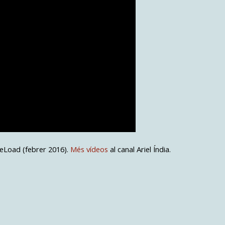
heLoad (febrer 2016).
Més vídeos
al canal Ariel Índia.