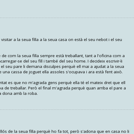
isitar a la seua filla a la seua casa on està el seu nebot i el seu
e com la seua filla sempre està treballant, tant a l'oficina com a
carregar-se del seu fill i també del seu home. I decideix escrivir-li
 el seu pare li demana disculpes perquè ell mai a ajudat a la seua
re una cassa de joguet ella assoles s'ocupava i ara està fent això.
ritat es que no m'agrada gens perquè ella té el mateix dret que ell
a de treballar. Però el final m'agrada perquè quan arriba el pare a
ua dona amb la roba.
llós de la seua filla perquè ho fa tot, però s'adona que en casa no li