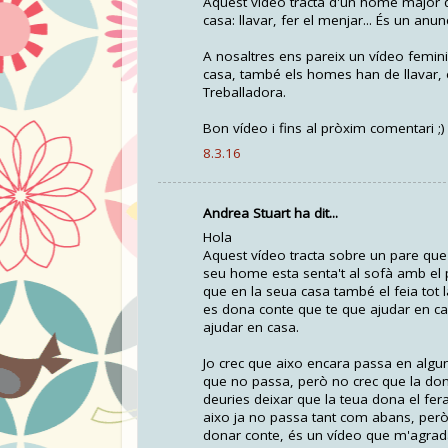
Aquest vídeo tracta d'un home major qu
casa: llavar, fer el menjar... És un anunc
A nosaltres ens pareix un vídeo femini
casa, també els homes han de llavar, e
Treballadora.
Bon vídeo i fins al pròxim comentari ;)
8.3.16
Andrea Stuart ha dit...
Hola
Aquest vídeo tracta sobre un pare que v
seu home esta senta't al sofà amb el pe
que en la seua casa també el feia tot la
es dona conte que te que ajudar en casa
ajudar en casa.
Jo crec que aixo encara passa en algun
que no passa, però no crec que la dona 
deuries deixar que la teua dona el fera 
aixo ja no passa tant com abans, però
donar conte, és un vídeo que m'agrada