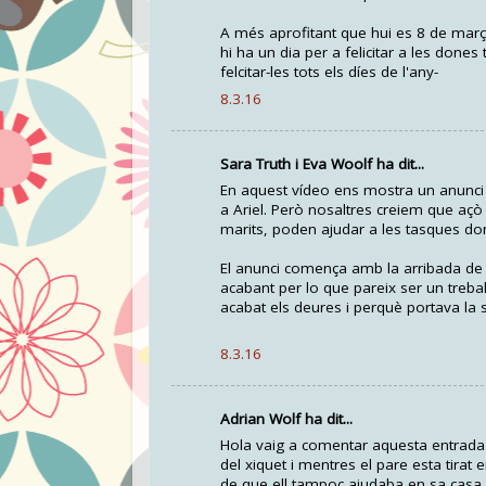
A més aprofitant que hui es 8 de març,
hi ha un dia per a felicitar a les dones
felcitar-les tots els díes de l'any-
8.3.16
Sara Truth i Eva Woolf ha dit...
En aquest vídeo ens mostra un anunci
a Ariel. Però nosaltres creiem que açò 
marits, poden ajudar a les tasques d
El anunci comença amb la arribada de la
acabant per lo que pareix ser un treball
acabat els deures i perquè portava la
8.3.16
Adrian Wolf ha dit...
Hola vaig a comentar aquesta entrada qu
del xiquet i mentres el pare esta tirat
de que ell tampoc ajudaba en sa casa 