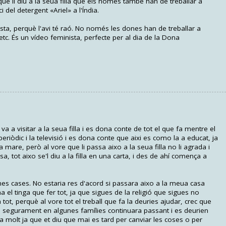
e li diu a la seua filla que els homes també han de treballar a
i del detergent «Ariel» a l'Índia.
sta, perquè l'avi té raó. No només les dones han de treballar a
tc. És un vídeo feminista, perfecte per al dia de la Dona
a a visitar a la seua filla i es dona conte de tot el que fa mentre el
riòdic i la televisió i es dona conte que aixi es como la a educat, ja
 mare, però al vore que li passa aixo a la seua filla no li agrada i
, tot aixo se'l diu a la filla en una carta, i des de ahí comença a
es cases. No estaria res d'acord si passara aixo a la meua casa
el tinga que fer tot, ja que sigues de la religió que sigues no
tot, perquè al vore tot el treball que fa la deuries ajudar, crec que
 segurament en algunes famílies continuara passant i es deurien
 molt ja que et diu que mai es tard per canviar les coses o per