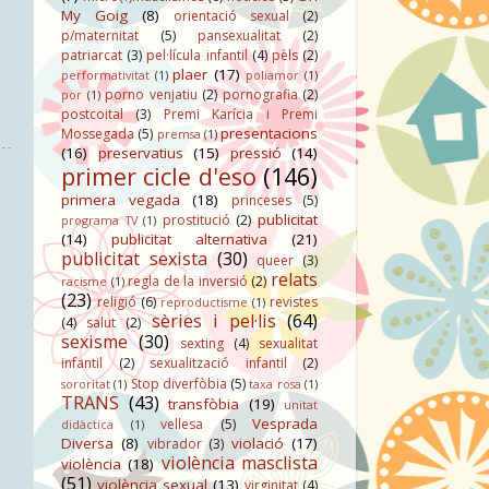
My Goig
(8)
orientació sexual
(2)
p/maternitat
(5)
pansexualitat
(2)
patriarcat
(3)
pel·lícula infantil
(4)
pèls
(2)
plaer
(17)
performativitat
(1)
poliamor
(1)
porno venjatiu
(2)
pornografia
(2)
por
(1)
postcoital
(3)
Premi Karícia i Premi
presentacions
Mossegada
(5)
premsa
(1)
(16)
preservatius
(15)
pressió
(14)
primer cicle d'eso
(146)
primera vegada
(18)
princeses
(5)
publicitat
prostitució
(2)
programa TV
(1)
(14)
publicitat alternativa
(21)
publicitat sexista
(30)
queer
(3)
relats
regla de la inversió
(2)
racisme
(1)
(23)
religió
(6)
revistes
reproductisme
(1)
sèries i pel·lis
(64)
(4)
salut
(2)
sexisme
(30)
sexting
(4)
sexualitat
infantil
(2)
sexualització infantil
(2)
Stop diverfòbia
(5)
sororitat
(1)
taxa rosa
(1)
TRANS
(43)
transfòbia
(19)
unitat
Vesprada
vellesa
(5)
didàctica
(1)
Diversa
(8)
violació
(17)
vibrador
(3)
violència masclista
violència
(18)
(51)
violència sexual
(13)
virginitat
(4)