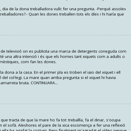
 dia de la dona treballadora vullc fer una pregunta. -Perqué assoles
 treballadores?.- Quan les dones treballen tots els díes i hi haría que
 de televisió on es publicita una marca de detergents coneguda com
té una altra intenció i és que els homes tant xiquets com a adults o
omèstiques, com fan les dones.
 dona a la casa. En el primer pla es troben el iaio del xiquet i ell
 del col·legi. La mare quan arriba pregunta si el xiquet hi havia
 samarreta bruta. CONTINUARA...
e tracta de que la mare ho fa tot: treballla, fa el dinar, s'ocupa
 en el sofà. Aleshores el pare de la xica escomença a fer una reflexió
i ella ha agafat la costum. Pero finalment m'agradat el vídeo perque