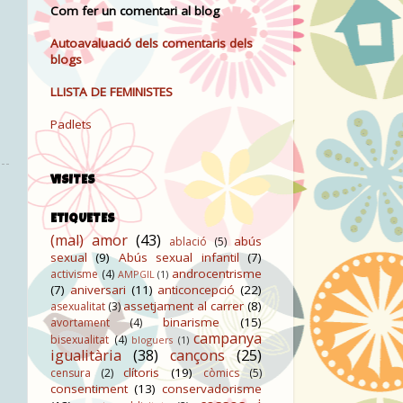
Com fer un comentari al blog
Autoavaluació dels comentaris dels
blogs
LLISTA DE FEMINISTES
Padlets
VISITES
ETIQUETES
(mal) amor
(43)
abús
ablació
(5)
sexual
(9)
Abús sexual infantil
(7)
androcentrisme
activisme
(4)
AMPGIL
(1)
(7)
aniversari
(11)
anticoncepció
(22)
assetjament al carrer
(8)
asexualitat
(3)
binarisme
(15)
avortament
(4)
campanya
bisexualitat
(4)
bloguers
(1)
igualitària
(38)
cançons
(25)
clítoris
(19)
censura
(2)
còmics
(5)
consentiment
(13)
conservadorisme