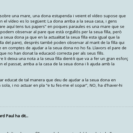
s sobre una mare, una dona estupenda i veient el vídeo supose que
 el vídeo es lo següent: La dona arriba a la seua casa, i gens
a, pare aquí tens tus papers” en poques paraules es una mare que se
podem observar al pare que està orgullós per la seua filla, però
 seua dona ja que en la actualitat la seua filla esta igual que la
illa del pare), després també poden observar al marit de la filla qui
ue en comptes de ajudar a la seua dona no ho fa. Llavors el pare de
 que no han donat la educació correcta per als seus fills.
 li deixa una nota a la seua filla dient-li que va a fer un gran esforç
 el passat, arriba a la casa de la seua dona i li ajuda amb la
tar educat de tal manera que deu de ajudar a la seua dona en
a sola, i no actuar en pla “e tu fes-me el sopar”, NO, ha d'haver-hi
 Paul ha dit...