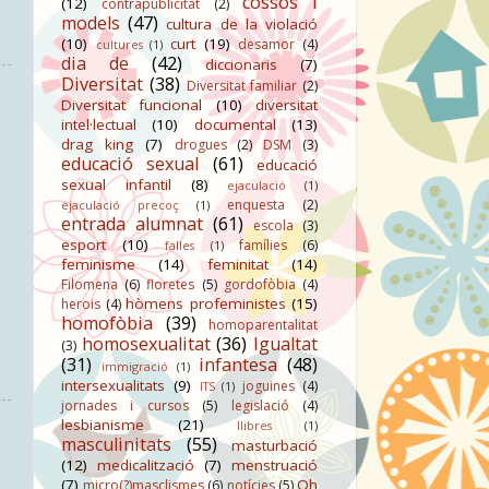
cossos i
(12)
contrapublicitat
(2)
models
(47)
cultura de la violació
(10)
curt
(19)
desamor
(4)
cultures
(1)
dia de
(42)
diccionaris
(7)
Diversitat
(38)
Diversitat familiar
(2)
Diversitat funcional
(10)
diversitat
intel·lectual
(10)
documental
(13)
drag king
(7)
drogues
(2)
DSM
(3)
educació sexual
(61)
educació
sexual infantil
(8)
ejaculació
(1)
enquesta
(2)
ejaculació precoç
(1)
entrada alumnat
(61)
escola
(3)
esport
(10)
famílies
(6)
falles
(1)
feminisme
(14)
feminitat
(14)
Filomena
(6)
floretes
(5)
gordofòbia
(4)
hòmens profeministes
(15)
herois
(4)
homofòbia
(39)
homoparentalitat
homosexualitat
(36)
Igualtat
(3)
(31)
infantesa
(48)
immigració
(1)
intersexualitats
(9)
joguines
(4)
ITS
(1)
jornades i cursos
(5)
legislació
(4)
lesbianisme
(21)
llibres
(1)
masculinitats
(55)
masturbació
(12)
medicalització
(7)
menstruació
(7)
Oh
micro(?)masclismes
(6)
notícies
(5)