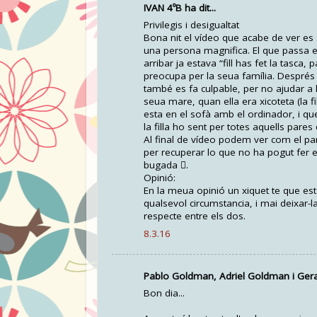
IVAN 4ºB ha dit...
Privilegis i desigualtat
Bona nit el vídeo que acabe de ver e
una persona magnifica. El que passa en
arribar ja estava “fill has fet la tasc
preocupa per la seua família. Després 
també es fa culpable, per no ajudar a la
seua mare, quan ella era xicoteta (la f
esta en el sofà amb el ordinador, i q
la filla ho sent per totes aquells pares
Al final de vídeo podem ver com el pare
per recuperar lo que no ha pogut fer en
bugada .
Opinió:
En la meua opinió un xiquet te que es
qualsevol circumstancia, i mai deixar-l
respecte entre els dos.
8.3.16
Pablo Goldman, Adriel Goldman i Gerard
Bon dia...