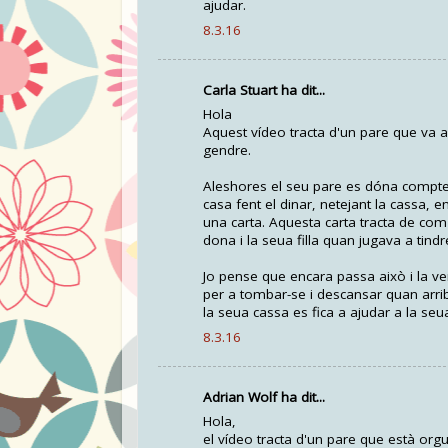
ajudar.
8.3.16
Carla Stuart ha dit...
Hola
Aquest vídeo tracta d'un pare que va a v
gendre.
Aleshores el seu pare es dóna compte d
casa fent el dinar, netejant la cassa, en
una carta. Aquesta carta tracta de com
dona i la seua filla quan jugava a tind
Jo pense que encara passa això i la ve
per a tombar-se i descansar quan arrib
la seua cassa es fica a ajudar a la se
8.3.16
Adrian Wolf ha dit...
Hola,
el vídeo tracta d'un pare que està orgu