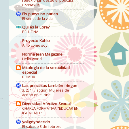
reflexionan desde el podcast
Consexus
Els punys no parlen
El sentit de la vida
Qui és la Lore?
PELL FINA
Proyecto Kahlo
Amo como soy
Norma Jean Magazine
Hello world!
Mitología de la sexualidad
especial
BOMBA
Las princesas también friegan
3, 2, 1… ¡acción! Mujeres de
acción en el cine
Diversidad Afectivo-Sexual
CHARLA FORMATIVA "EDUCAR EN
IGUALDAD "
yoligoyodecido
El sábado 3 de febrero