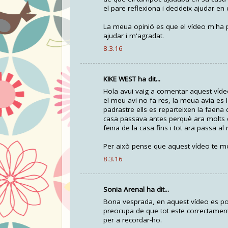
el pare reflexiona i decideix ajudar en 
La meua opinió es que el vídeo m'ha pa
ajudar i m'agradat.
8.3.16
KIKE WEST ha dit...
Hola avui vaig a comentar aquest vídeo
el meu avi no fa res, la meua avia es 
padrastre ells es reparteixen la faena 
casa passava antes perquè ara molts 
feina de la casa fins i tot ara passa al
Per això pense que aquest vídeo te m
8.3.16
Sonia Arenal ha dit...
Bona vesprada, en aquest vídeo es pot
preocupa de que tot este correctament i
per a recordar-ho.