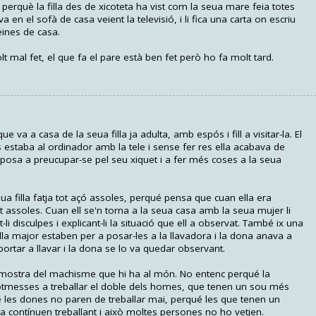
l perquè la filla des de xicoteta ha vist com la seua mare feia totes
 en el sofà de casa veient la televisió, i li fica una carta on escriu
ines de casa.
 mal fet, el que fa el pare està ben fet però ho fa molt tard.
va a casa de la seua filla ja adulta, amb espós i fill a visitar-la. El
estaba al ordinador amb la tele i sense fer res ella acabava de
es posa a preucupar-se pel seu xiquet i a fer més coses a la seua
ua filla fatja tot açó assoles, perqué pensa que cuan ella era
 assoles. Cuan ell se'n torna a la seua casa amb la seua mujer li
li disculpes i explicant-li la situació que ell a observat. També ix una
lla major estaben per a posar-les a la llavadora i la dona anava a
a portar a llavar i la dona se lo va quedar observant.
 mostra del machisme que hi ha al món. No entenc perqué la
otmesses a treballar el doble dels homes, que tenen un sou més
é les dones no paren de treballar mai, perqué les que tenen un
sa contínuen treballant i això moltes persones no ho vetjen.