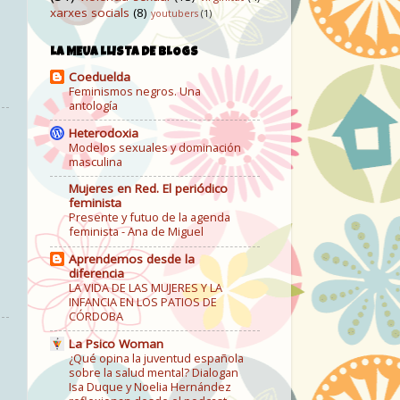
xarxes socials
(8)
youtubers
(1)
LA MEUA LLISTA DE BLOGS
Coeduelda
Feminismos negros. Una
antología
Heterodoxia
Modelos sexuales y dominación
masculina
Mujeres en Red. El periódico
feminista
Presente y futuo de la agenda
feminista - Ana de Miguel
Aprendemos desde la
diferencia
LA VIDA DE LAS MUJERES Y LA
INFANCIA EN LOS PATIOS DE
CÓRDOBA
La Psico Woman
¿Qué opina la juventud española
sobre la salud mental? Dialogan
Isa Duque y Noelia Hernández