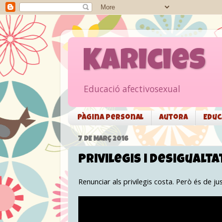
Karicies
Educació afectivosexual
Pàgina personal
Autora
Educ
7 DE MARÇ 2016
Privilegis i desigualta
Renunciar als privilegis costa. Però és de jus