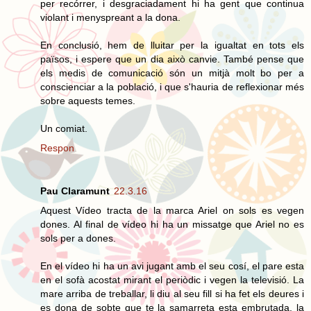
per recórrer, i desgraciadament hi ha gent que continua
violant i menyspreant a la dona.
En conclusió, hem de lluitar per la igualtat en tots els
països, i espere que un dia això canvie. També pense que
els medis de comunicació són un mitjà molt bo per a
conscienciar a la població, i que s'hauria de reflexionar més
sobre aquests temes.
Un comiat.
Respon
Pau Claramunt
22.3.16
Aquest Vídeo tracta de la marca Ariel on sols es vegen
dones. Al final de vídeo hi ha un missatge que Ariel no es
sols per a dones.
En el vídeo hi ha un avi jugant amb el seu cosí, el pare esta
en el sofà acostat mirant el periòdic i vegen la televisió. La
mare arriba de treballar, li diu al seu fill si ha fet els deures i
es dona de sobte que te la samarreta esta embrutada, la