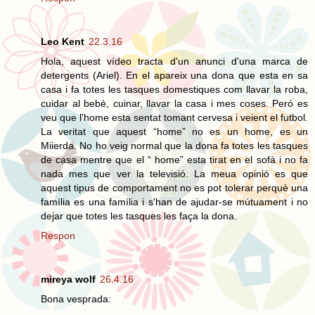
Leo Kent
22.3.16
Hola, aquest vídeo tracta d'un anunci d'una marca de
detergents (Ariel). En el apareix una dona que esta en sa
casa i fa totes les tasques domestiques com llavar la roba,
cuidar al bebè, cuinar, llavar la casa i mes coses. Peró es
veu que l'home esta sentat tomant cervesa i veient el futbol.
La veritat que aquest “home” no es un home, es un
Miierda. No ho veig normal que la dona fa totes les tasques
de casa mentre que el “ home” esta tirat en el sofà i no fa
nada mes que ver la televisió. La meua opinió es que
aquest tipus de comportament no es pot tolerar perquè una
família es una família i s'han de ajudar-se mútuament i no
dejar que totes les tasques les faça la dona.
Respon
mireya wolf
26.4.16
Bona vesprada: