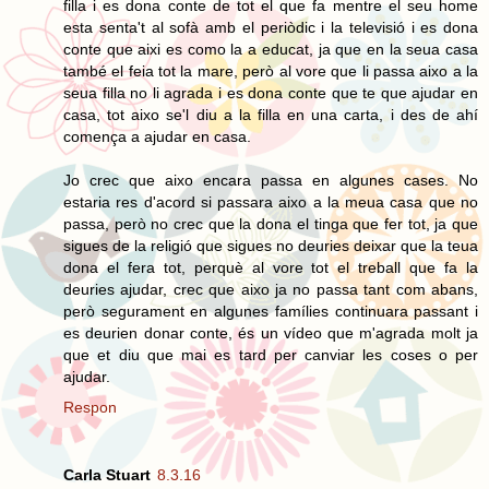
filla i es dona conte de tot el que fa mentre el seu home
esta senta't al sofà amb el periòdic i la televisió i es dona
conte que aixi es como la a educat, ja que en la seua casa
també el feia tot la mare, però al vore que li passa aixo a la
seua filla no li agrada i es dona conte que te que ajudar en
casa, tot aixo se'l diu a la filla en una carta, i des de ahí
comença a ajudar en casa.
Jo crec que aixo encara passa en algunes cases. No
estaria res d'acord si passara aixo a la meua casa que no
passa, però no crec que la dona el tinga que fer tot, ja que
sigues de la religió que sigues no deuries deixar que la teua
dona el fera tot, perquè al vore tot el treball que fa la
deuries ajudar, crec que aixo ja no passa tant com abans,
però segurament en algunes famílies continuara passant i
es deurien donar conte, és un vídeo que m'agrada molt ja
que et diu que mai es tard per canviar les coses o per
ajudar.
Respon
Carla Stuart
8.3.16