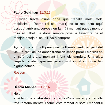
Pablo Goldman
11.3.16
El vídeo tracta d'una dona que treballa molt, molt,
moltíssim, i l'home (el seu marit) no fa res, està aquí
assegut amb una cervesa en la mà i menjant papes mentre
mira el futbol. La dona sempre posa la llavadora, fa el
menjar, neteja al seu fill, va a comprar...
Açò em pareix molt però que molt malament per part del
xic, un 75% de les dones treballen sense parar i els xics en
el sofà ací tirats, menjant i fent els ganduls. Una altra
vegada repetisc que em pareix molt injust això que fan
alguns homes.
Respon
Hèctor Michael
11.3.16
Hola,
el vídeo que acabe de vore tracta d'una mare que treballa
tota l'estona mentre l'home està tombat al sofà i manant-li