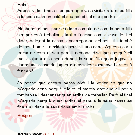
Hola
Aquest vídeo tracta d'un pare que va a visitar a la seua filla
a la seua casa on està el seu nebot i el seu gendre.
Aleshores el seu pare es dóna compte de com la seua filla
sempre està treballant, tant a l'oficina com a casa fent el
dinar, netejant la cassa, encarregar-se del seu fill i també
del seu home. I decideix escrivir-li una carta. Aquesta carta
tracta de com el seu pare li demana disculpes perquè ell
mai a ajudat a la seua dona i la seua filla quan jugava a
tindre una cassa de joguet ella assoles s'ocupava i ara està
fent això.
Jo pense que encara passa això i la veritat es que no
m'agrada gens perquè ella té el mateix dret que ell per a
tombar-se i descansar quan arriba de treballar. Però el final
m'agrada perquè quan arriba el pare a la seua cassa es
fica a ajudar a la seua dona amb la roba.
Respon
Adrian Wolf
8.3.16