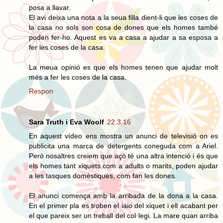
posa a llavar.
El avi deixa una nota a la seua filla dient-li que les coses de
la casa no sols son cosa de dones que els homes també
poden fer-ho. Aquest es va a casa a ajudar a sa esposa a
fer les coses de la casa.
La meua opinió es que els homes tenen que ajudar molt
més a fer les coses de la casa.
Respon
Sara Truth i Eva Woolf
22.3.16
En aquest vídeo ens mostra un anunci de televisió on es
publicita una marca de detergents coneguda com a Ariel.
Però nosaltres creiem que açò té una altra intenció i és que
els homes tant xiquets com a adults o marits, poden ajudar
a les tasques domèstiques, com fan les dones.
El anunci comença amb la arribada de la dona a la casa.
En el primer pla es troben el iaio del xiquet i ell acabant per
el que pareix ser un treball del col·legi. La mare quan arriba