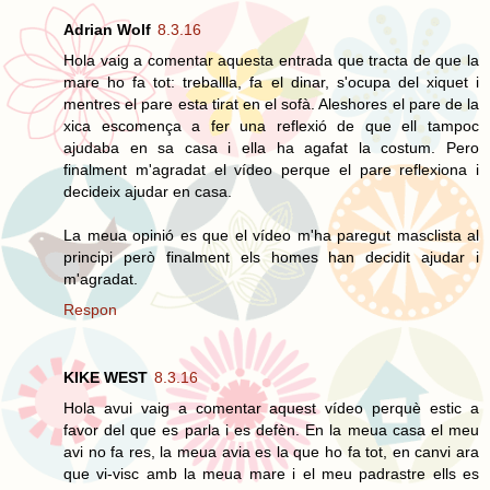
Adrian Wolf
8.3.16
Hola vaig a comentar aquesta entrada que tracta de que la
mare ho fa tot: treballla, fa el dinar, s'ocupa del xiquet i
mentres el pare esta tirat en el sofà. Aleshores el pare de la
xica escomença a fer una reflexió de que ell tampoc
ajudaba en sa casa i ella ha agafat la costum. Pero
finalment m'agradat el vídeo perque el pare reflexiona i
decideix ajudar en casa.
La meua opinió es que el vídeo m'ha paregut masclista al
principi però finalment els homes han decidit ajudar i
m'agradat.
Respon
KIKE WEST
8.3.16
Hola avui vaig a comentar aquest vídeo perquè estic a
favor del que es parla i es defèn. En la meua casa el meu
avi no fa res, la meua avia es la que ho fa tot, en canvi ara
que vi-visc amb la meua mare i el meu padrastre ells es