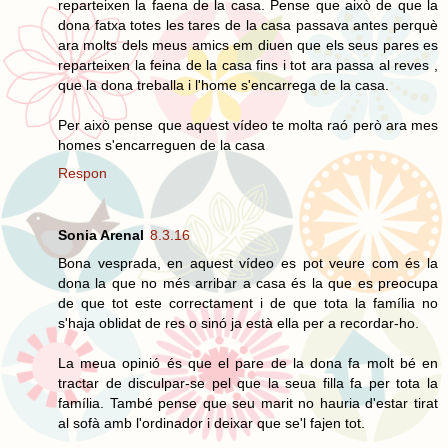
reparteixen la faena de la casa. Pense que això de que la
dona fatxa totes les tares de la casa passava antes perquè
ara molts dels meus amics em diuen que els seus pares es
reparteixen la feina de la casa fins i tot ara passa al reves ,
que la dona treballa i l'home s'encarrega de la casa.
Per això pense que aquest vídeo te molta raó però ara mes
homes s'encarreguen de la casa
Respon
Sonia Arenal
8.3.16
Bona vesprada, en aquest vídeo es pot veure com és la
dona la que no més arribar a casa és la que es preocupa
de que tot este correctament i de que tota la família no
s'haja oblidat de res o sinó ja està ella per a recordar-ho.
La meua opinió és que el pare de la dona fa molt bé en
tractar de disculpar-se pel que la seua filla fa per tota la
família. També pense que seu marit no hauria d'estar tirat
al sofà amb l'ordinador i deixar que se'l fajen tot.