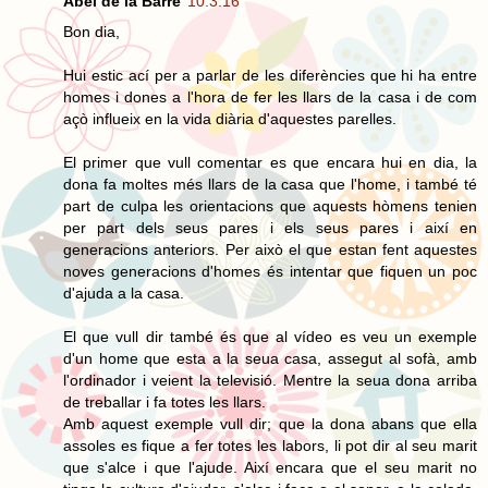
Abel de la Barre
10.3.16
Bon dia,
Hui estic ací per a parlar de les diferències que hi ha entre
homes i dones a l'hora de fer les llars de la casa i de com
açò influeix en la vida diària d'aquestes parelles.
El primer que vull comentar es que encara hui en dia, la
dona fa moltes més llars de la casa que l'home, i també té
part de culpa les orientacions que aquests hòmens tenien
per part dels seus pares i els seus pares i així en
generacions anteriors. Per això el que estan fent aquestes
noves generacions d'homes és intentar que fiquen un poc
d'ajuda a la casa.
El que vull dir també és que al vídeo es veu un exemple
d'un home que esta a la seua casa, assegut al sofà, amb
l'ordinador i veient la televisió. Mentre la seua dona arriba
de treballar i fa totes les llars.
Amb aquest exemple vull dir; que la dona abans que ella
assoles es fique a fer totes les labors, li pot dir al seu marit
que s'alce i que l'ajude. Així encara que el seu marit no