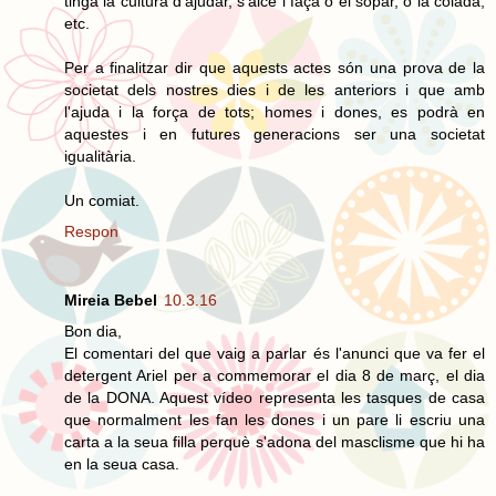
tinga la cultura d'ajudar, s'alce i faça o el sopar, o la colada,
etc.
Per a finalitzar dir que aquests actes són una prova de la
societat dels nostres dies i de les anteriors i que amb
l'ajuda i la força de tots; homes i dones, es podrà en
aquestes i en futures generacions ser una societat
igualitària.
Un comiat.
Respon
Mireia Bebel
10.3.16
Bon dia,
El comentari del que vaig a parlar és l'anunci que va fer el
detergent Ariel per a commemorar el dia 8 de març, el dia
de la DONA. Aquest vídeo representa les tasques de casa
que normalment les fan les dones i un pare li escriu una
carta a la seua filla perquè s'adona del masclisme que hi ha
en la seua casa.