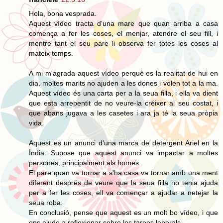
Hola, bona vesprada.
Aquest vídeo tracta d'una mare que quan arriba a casa
comença a fer les coses, el menjar, atendre el seu fill, i
mentre tant el seu pare li observa fer totes les coses al
mateix temps.
A mi m'agrada aquest vídeo perquè es la realitat de hui en
dia, moltes marits no ajuden a les dones i volen tot a la ma.
Aquest vídeo és una carta per a la seua filla, i ella va dient
que esta arrepentit de no veure-la créixer al seu costat, i
que abans jugava a les casetes i ara ja té la seua pròpia
vida.
Aquest es un anunci d'una marca de detergent Ariel en la
Índia. Supose que aquest anunci va impactar a moltes
persones, principalment als homes.
El pare quan va tornar a s'ha casa va tornar amb una ment
diferent després de veure que la seua filla no tenia ajuda
per a fer les coses, ell va començar a ajudar a netejar la
seua roba.
En conclusió, pense que aquest es un molt bo vídeo, i que
ens ajude a reflexionar sobre les tarees laborals.