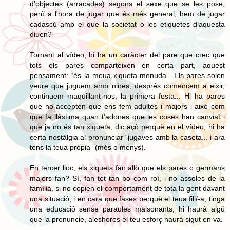
d'objectes (arracades) segons el sexe que se les pose,
però a l'hora de jugar que és més general, hem de jugar
cadascú amb el que la societat o les etiquetes d’aquesta
diuen?
Tornant al vídeo, hi ha un caràcter del pare que crec que
tots els pares comparteixen en certa part, aquest
pensament: “és la meua xiqueta menuda”. Els pares solen
veure que juguem amb nines, després comencem a eixir,
continuem maquillant-nos, la primera festa... Hi ha pares
que no accepten que ens fem adultes i majors i això com
que fa llàstima quan t’adones que les coses han canviat i
que ja no és tan xiqueta, dic açò perquè en el vídeo, hi ha
certa nostàlgia al pronunciar “jugaves amb la caseta... i ara
tens la teua pròpia” (més o menys).
En tercer lloc, els xiquets fan allò que els pares o germans
majors fan? Sí, fan tot tan bo com roí, i no assoles de la
família, si no copien el comportament de tota la gent davant
una situació; i en cara que fases perquè el teua fill/-a, tinga
una educació sense paraules malsonants, hi haurà algú
que la pronuncie, aleshores el teu esforç haurà sigut en va.