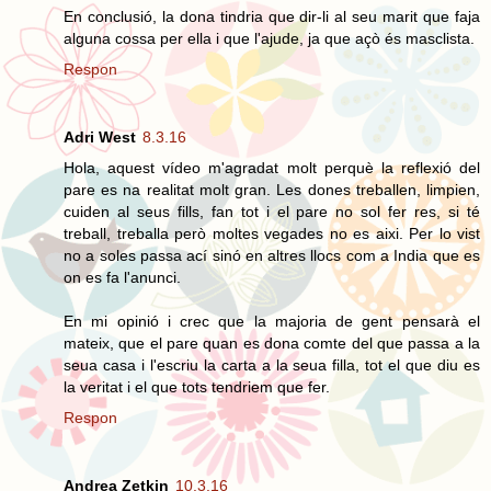
En conclusió, la dona tindria que dir-li al seu marit que faja
alguna cossa per ella i que l'ajude, ja que açò és masclista.
Respon
Adri West
8.3.16
Hola, aquest vídeo m'agradat molt perquè la reflexió del
pare es na realitat molt gran. Les dones treballen, limpien,
cuiden al seus fills, fan tot i el pare no sol fer res, si té
treball, treballa però moltes vegades no es aixi. Per lo vist
no a soles passa ací sinó en altres llocs com a India que es
on es fa l'anunci.
En mi opinió i crec que la majoria de gent pensarà el
mateix, que el pare quan es dona comte del que passa a la
seua casa i l'escriu la carta a la seua filla, tot el que diu es
la veritat i el que tots tendriem que fer.
Respon
Andrea Zetkin
10.3.16