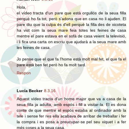
Hola,
el vídeo tracta d'un pare que està orgullós de la seua filla
perquè ho fa tot, però s'adona que en casa no li ajuden. El
pare diu que la culpa és d'ell perquè la filla des de xicoteta
ha vist com la seua mare feia totes les feines de casa
mentre el pare estava en el sofà de casa veient la televisió,
i li fica una carta on escriu que ajudarà a la seua mare amb
les feines de casa.
Jo pense que el que fa l'home està molt mal fet, el que fa el
pare està ben fet però ho fa molt tard.
Respon
Lucía Becker
8.3.16
Aquest vídeo tracta d'un home major que va a casa de la
seua filla ja adulta, amb espós i fill a visitar-la. El es dona
conte de que mentre el espós estaba al ordinador amb la
tele i sense fer res ella acabava de arribar de treballar i fer
la compra i es posa a preucupar-se pel seu xiquet i a fer
més coses a la seua casa.