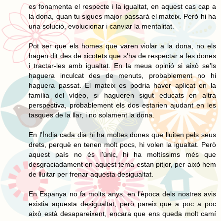
es fonamenta el respecte i la igualtat, en aquest cas cap a
la dona, quan tu sigues major passarà el mateix. Però hi ha
una solució, evolucionar i canviar la mentalitat.
Pot ser que els homes que varen violar a la dona, no els
hagen dit des de xicotets que s'ha de respectar a les dones
i tractar-les amb igualtat. En la meua opinió si això se'ls
haguera inculcat des de menuts, probablement no hi
haguera passat. El mateix es podria haver aplicat en la
família del vídeo, si hagueren sigut educats en altra
perspectiva, probablement els dos estarien ajudant en les
tasques de la llar, i no solament la dona.
En l’Índia cada dia hi ha moltes dones que lluiten pels seus
drets, perquè en tenen molt pocs, hi volen la igualtat. Però
aquest país no és l'únic, hi ha moltíssims més que
desgraciadament en aquest tema estan pitjor, per això hem
de lluitar per frenar aquesta desigualtat.
En Espanya no fa molts anys, en l’època dels nostres avis
existia aquesta desigualtat, però pareix que a poc a poc
això està desapareixent, encara que ens queda molt camí