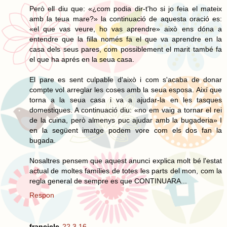
Però ell diu que: «¿com podia dir-t'ho si jo feia el mateix
amb la teua mare?» la continuació de aquesta oració es:
«el que vas veure, ho vas aprendre» això ens dóna a
entendre que la filla només fa el que va aprendre en la
casa dels seus pares, com possiblement el marit també fa
el que ha aprés en la seua casa.
El pare es sent culpable d'això i com s'acaba de donar
compte vol arreglar les coses amb la seua esposa. Així que
torna a la seua casa i va a ajudar-la en les tasques
domestiques. A continuació diu: «no em vaig a tornar el rei
de la cuina, però almenys puc ajudar amb la bugaderia» I
en la següent imatge podem vore com els dos fan la
bugada.
Nosaltres pensem que aquest anunci explica molt bé l'estat
actual de moltes famílies de totes les parts del mon, com la
regla general de sempre es que CONTINUARA...
Respon
franciele
22.3.16