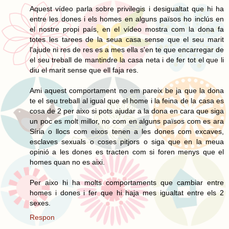
Aquest vídeo parla sobre privilegis i desigualtat que hi ha
entre les dones i els homes en alguns països ho inclús en
el nostre propi país, en el vídeo mostra com la dona fa
totes les tarees de la seua casa sense que el seu marit
l'ajude ni res de res es a mes ella s'en te que encarregar de
el seu treball de mantindre la casa neta i de fer tot el que li
diu el marit sense que ell faja res.
Ami aquest comportament no em pareix be ja que la dona
te el seu treball al igual que el home i la feina de la casa es
cosa de 2 per aixo si pots ajudar a la dona en cara que siga
un poc es molt millor, no com en alguns països com es ara
Síria o llocs com eixos tenen a les dones com excaves,
esclaves sexuals o coses pitjors o siga que en la meua
opinió a les dones es tracten com si foren menys que el
homes quan no es aixi.
Per aixo hi ha molts comportaments que cambiar entre
homes i dones i fer que hi haja mes igualtat entre els 2
sexes.
Respon