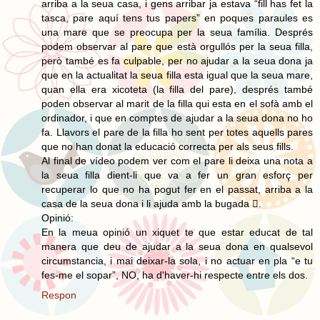
arriba a la seua casa, i gens arribar ja estava “fill has fet la
tasca, pare aquí tens tus papers” en poques paraules es
una mare que se preocupa per la seua família. Després
podem observar al pare que està orgullós per la seua filla,
però també es fa culpable, per no ajudar a la seua dona ja
que en la actualitat la seua filla esta igual que la seua mare,
quan ella era xicoteta (la filla del pare), després també
poden observar al marit de la filla qui esta en el sofà amb el
ordinador, i que en comptes de ajudar a la seua dona no ho
fa. Llavors el pare de la filla ho sent per totes aquells pares
que no han donat la educació correcta per als seus fills.
Al final de vídeo podem ver com el pare li deixa una nota a
la seua filla dient-li que va a fer un gran esforç per
recuperar lo que no ha pogut fer en el passat, arriba a la
casa de la seua dona i li ajuda amb la bugada .
Opinió:
En la meua opinió un xiquet te que estar educat de tal
manera que deu de ajudar a la seua dona en qualsevol
circumstancia, i mai deixar-la sola, i no actuar en pla “e tu
fes-me el sopar”, NO, ha d'haver-hi respecte entre els dos.
Respon