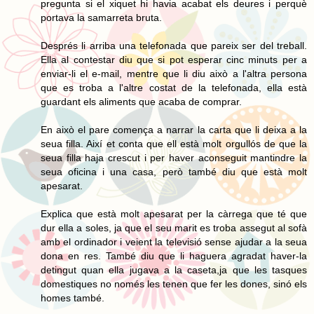
pregunta si el xiquet hi havia acabat els deures i perquè
portava la samarreta bruta.
Després li arriba una telefonada que pareix ser del treball.
Ella al contestar diu que si pot esperar cinc minuts per a
enviar-li el e-mail, mentre que li diu això a l'altra persona
que es troba a l'altre costat de la telefonada, ella està
guardant els aliments que acaba de comprar.
En això el pare comença a narrar la carta que li deixa a la
seua filla. Així et conta que ell està molt orgullós de que la
seua filla haja crescut i per haver aconseguit mantindre la
seua oficina i una casa, però també diu que està molt
apesarat.
Explica que està molt apesarat per la càrrega que té que
dur ella a soles, ja que el seu marit es troba assegut al sofà
amb el ordinador i veient la televisió sense ajudar a la seua
dona en res. També diu que li haguera agradat haver-la
detingut quan ella jugava a la caseta,ja que les tasques
domestiques no només les tenen que fer les dones, sinó els
homes també.