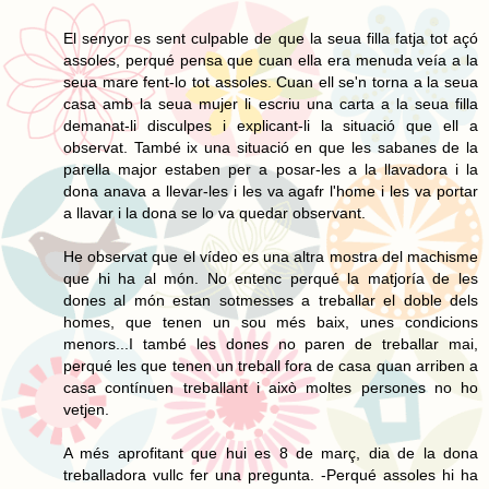
El senyor es sent culpable de que la seua filla fatja tot açó
assoles, perqué pensa que cuan ella era menuda veía a la
seua mare fent-lo tot assoles. Cuan ell se'n torna a la seua
casa amb la seua mujer li escriu una carta a la seua filla
demanat-li disculpes i explicant-li la situació que ell a
observat. També ix una situació en que les sabanes de la
parella major estaben per a posar-les a la llavadora i la
dona anava a llevar-les i les va agafr l'home i les va portar
a llavar i la dona se lo va quedar observant.
He observat que el vídeo es una altra mostra del machisme
que hi ha al món. No entenc perqué la matjoría de les
dones al món estan sotmesses a treballar el doble dels
homes, que tenen un sou més baix, unes condicions
menors...I també les dones no paren de treballar mai,
perqué les que tenen un treball fora de casa quan arriben a
casa contínuen treballant i això moltes persones no ho
vetjen.
A més aprofitant que hui es 8 de març, dia de la dona
treballadora vullc fer una pregunta. -Perqué assoles hi ha