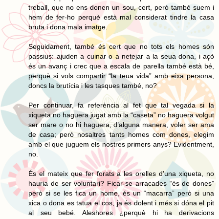
treball, que no ens donen un sou, cert, però també suem i
hem de fer-ho perquè està mal considerat tindre la casa
bruta i dona mala imatge.
Seguidament, també és cert que no tots els homes són
passius: ajuden a cuinar o a netejar a la seua dona, i açò
és un avanç i crec que a escala de parella també està bé,
perquè si vols compartir “la teua vida” amb eixa persona,
doncs la brutícia i les tasques també, no?
Per continuar, fa referència al fet que tal vegada si la
xiqueta no haguera jugat amb la “caseta” no haguera volgut
ser mare o no hi haguera, d’alguna manera, voler ser ama
de casa; però nosaltres tants homes com dones, elegim
amb el que juguem els nostres primers anys? Evidentment,
no.
És el mateix que fer forats a les orelles d’una xiqueta, no
hauria de ser voluntari? Ficar-se arracades “és de dones”
però si se les fica un home, és un “macarra” però si una
xica o dona es tatua el cos, ja és dolent i més si dóna el pit
al seu bebé. Aleshores ¿perquè hi ha derivacions