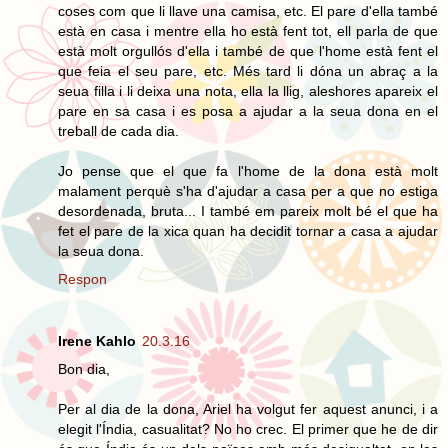
coses com que li llave una camisa, etc. El pare d'ella també
està en casa i mentre ella ho està fent tot, ell parla de que
està molt orgullós d'ella i també de que l'home està fent el
que feia el seu pare, etc. Més tard li dóna un abraç a la
seua filla i li deixa una nota, ella la llig, aleshores apareix el
pare en sa casa i es posa a ajudar a la seua dona en el
treball de cada dia.
Jo pense que el que fa l'home de la dona està molt
malament perquè s'ha d'ajudar a casa per a que no estiga
desordenada, bruta... I també em pareix molt bé el que ha
fet el pare de la xica quan ha decidit tornar a casa a ajudar
la seua dona.
Respon
Irene Kahlo
20.3.16
Bon dia,
Per al dia de la dona, Ariel ha volgut fer aquest anunci, i a
elegit l'Índia, casualitat? No ho crec. El primer que he de dir