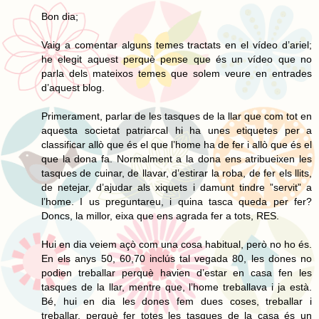
Bon dia;
Vaig a comentar alguns temes tractats en el vídeo d’ariel;
he elegit aquest perquè pense que és un vídeo que no
parla dels mateixos temes que solem veure en entrades
d’aquest blog.
Primerament, parlar de les tasques de la llar que com tot en
aquesta societat patriarcal hi ha unes etiquetes per a
classificar allò que és el que l’home ha de fer i allò que és el
que la dona fa. Normalment a la dona ens atribueixen les
tasques de cuinar, de llavar, d’estirar la roba, de fer els llits,
de netejar, d’ajudar als xiquets i damunt tindre ”servit” a
l’home. I us preguntareu, i quina tasca queda per fer?
Doncs, la millor, eixa que ens agrada fer a tots, RES.
Hui en dia veiem açò com una cosa habitual, però no ho és.
En els anys 50, 60,70 inclús tal vegada 80, les dones no
podien treballar perquè havien d’estar en casa fen les
tasques de la llar, mentre que, l’home treballava i ja està.
Bé, hui en dia les dones fem dues coses, treballar i
treballar, perquè fer totes les tasques de la casa és un