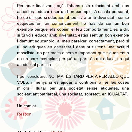
Per anar finalitzant, açò d’abans està relacionat amb dos
aspectes: educar i ser un bon exemple. A escala personal,
he de dir que si eduques al teu fill/-a amb diversitat i sense
etiquetes en un començament no has de ser un bon
exemple perquè ells copien el teu comportament, és a dir,
si tu vols educar amb diversitat, estàs sent un bon exemple
i damunt educant-lo, al meu paréixer, correctament, però si
tu no eduques en diversitat i damunt tu tens una actitud
masclista, no per molts diners o important que sigues ets o
no un pare exemplar, perquè un pare és qui educa, no qui
acudeix al part i ja.
I per concloure, NO, MAI ÉS TARD PER A FER ALLÒ QUE
VOLS, i menys si és ajudar o contribuir a fer les coses
millors i lluitar per una societat sense etiquetes, una
societat antipatriarcal, una societat, sobretot, en IGUALTAT.
Un comiat.
Respon