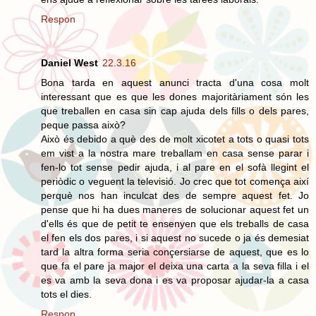
Respon
Daniel West
22.3.16
Bona tarda en aquest anunci tracta d'una cosa molt
interessant que es que les dones majoritàriament són les
que treballen en casa sin cap ajuda dels fills o dels pares,
peque passa això?
Això és debido a què des de molt xicotet a tots o quasi tots
em vist a la nostra mare treballam en casa sense parar i
fen-lo tot sense pedir ajuda, i al pare en el sofà llegint el
periòdic o veguent la televisió. Jo crec que tot comença així
perquè nos han inculcat des de sempre aquest fet. Jo
pense que hi ha dues maneres de solucionar aquest fet un
d'ells és que de petit te ensenyen que els treballs de casa
el fen els dos pares, i si aquest no sucede o ja és demesiat
tard la altra forma seria conçersiarse de aquest, que es lo
que fa el pare ja major el deixa una carta a la seva filla i el
es va amb la seva dona i es va proposar ajudar-la a casa
tots el dies.
Respon