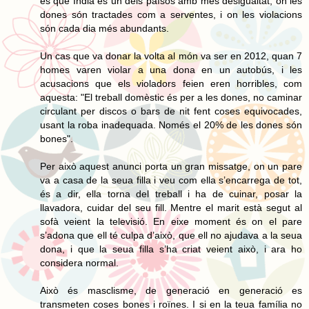
és que Índia és un dels països amb més desigualtat, on les
dones són tractades com a serventes, i on les violacions
són cada dia més abundants.
Un cas que va donar la volta al món va ser en 2012, quan 7
homes varen violar a una dona en un autobús, i les
acusacions que els violadors feien eren horribles, com
aquesta: "El treball domèstic és per a les dones, no caminar
circulant per discos o bars de nit fent coses equivocades,
usant la roba inadequada. Només el 20% de les dones són
bones".
Per això aquest anunci porta un gran missatge, on un pare
va a casa de la seua filla i veu com ella s’encarrega de tot,
és a dir, ella torna del treball i ha de cuinar, posar la
llavadora, cuidar del seu fill. Mentre el marit està segut al
sofà veient la televisió. En eixe moment és on el pare
s’adona que ell té culpa d’això, que ell no ajudava a la seua
dona, i que la seua filla s’ha criat veient això, i ara ho
considera normal.
Això és masclisme, de generació en generació es
transmeten coses bones i roïnes. I si en la teua família no