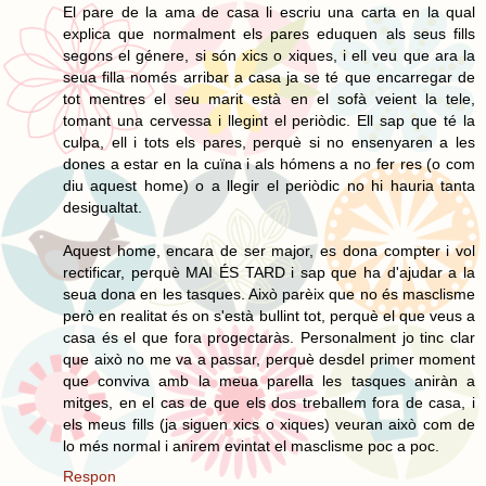
El pare de la ama de casa li escriu una carta en la qual
explica que normalment els pares eduquen als seus fills
segons el génere, si són xics o xiques, i ell veu que ara la
seua filla només arribar a casa ja se té que encarregar de
tot mentres el seu marit està en el sofà veient la tele,
tomant una cervessa i llegint el periòdic. Ell sap que té la
culpa, ell i tots els pares, perquè si no ensenyaren a les
dones a estar en la cuïna i als hómens a no fer res (o com
diu aquest home) o a llegir el periòdic no hi hauria tanta
desigualtat.
Aquest home, encara de ser major, es dona compter i vol
rectificar, perquè MAI ÉS TARD i sap que ha d'ajudar a la
seua dona en les tasques. Això parèix que no és masclisme
però en realitat és on s'està bullint tot, perquè el que veus a
casa és el que fora progectaràs. Personalment jo tinc clar
que això no me va a passar, perquè desdel primer moment
que conviva amb la meua parella les tasques aniràn a
mitges, en el cas de que els dos treballem fora de casa, i
els meus fills (ja siguen xics o xiques) veuran això com de
lo més normal i anirem evintat el masclisme poc a poc.
Respon