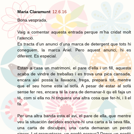
Maria Claramunt
12.6.16
Bona vesprada,
Vaig a comentar aquesta entrada perque m’ha cridat molt
l’atenció.
Es tracta d’un anunci d’una marca de detergent que tots hi
coneguem, la marca Ariel. Pero aquest anunci, hi es
diferent. Es especial.
Estan a casa un matrimoni, el pare d’ella i un fill, aquesta
acaba de vindre de treballas i es trova una pica cansada,
encara així possa la llavaora, frega, prepará tot, mentre
que el seu home esta al sofá. A pesar de estar al sofá
sense fer res, encara té la cara de demanar-li qu eli faja un
té, com si ella no hi tinguera una altra cosa que fer-hi, i li el
fa.
Per una altra banda esta el avi, el pare de ella, que mentre
veu la situación decideix escriure-hi una carta a la seva filla,
una carta de disculpes, una carta demanan un perdó
sincer. I et preguntaras, un perdó perque? Doncs un perdó