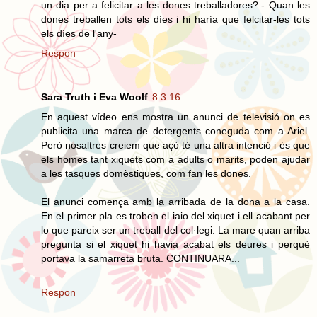
un dia per a felicitar a les dones treballadores?.- Quan les
dones treballen tots els díes i hi haría que felcitar-les tots
els díes de l'any-
Respon
Sara Truth i Eva Woolf
8.3.16
En aquest vídeo ens mostra un anunci de televisió on es
publicita una marca de detergents coneguda com a Ariel.
Però nosaltres creiem que açò té una altra intenció i és que
els homes tant xiquets com a adults o marits, poden ajudar
a les tasques domèstiques, com fan les dones.
El anunci comença amb la arribada de la dona a la casa.
En el primer pla es troben el iaio del xiquet i ell acabant per
lo que pareix ser un treball del col·legi. La mare quan arriba
pregunta si el xiquet hi havia acabat els deures i perquè
portava la samarreta bruta. CONTINUARA...
Respon