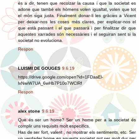
és a dir, tenen que recolzar la causa i que la societat es
adone que també els hòmens volen igualtat, volen que tot
el món siga justa. Finalment donar-li les gràcies a Vicent
per deixar-nos les coses més clares, per explicar-nos el
que està passant i el que passarà i per finalitzar dir que
aquestes xarrades són necessàries i el seguiran sent si la
societat no evoluciona.
Respon
LUISMI DE GOUGES
9.6.19
https://drive.google.com/open?id=1FDaaEl-
lxNwiW7UA_6wHb7P10o7WClRf
Respon
alex stone
9.6.19
Que és ser un home? Ser un home per a la societat és
complir uns requisits molt específics.
Has de ser fort, valent , no mostrar els sentiments, etc. Ser
un verdader home en aquesta societat pot ser molt dur per