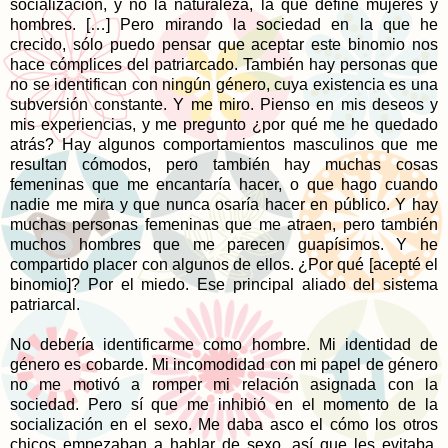
socialización, y no la naturaleza, la que define mujeres y
hombres. […] Pero mirando la sociedad en la que he
crecido, sólo puedo pensar que aceptar este binomio nos
hace cómplices del patriarcado. También hay personas que
no se identifican con ningún género, cuya existencia es una
subversión constante. Y me miro. Pienso en mis deseos y
mis experiencias, y me pregunto ¿por qué me he quedado
atrás? Hay algunos comportamientos masculinos que me
resultan cómodos, pero también hay muchas cosas
femeninas que me encantaría hacer, o que hago cuando
nadie me mira y que nunca osaría hacer en público. Y hay
muchas personas femeninas que me atraen, pero también
muchos hombres que me parecen guapísimos. Y he
compartido placer con algunos de ellos. ¿Por qué [acepté el
binomio]? Por el miedo. Ese principal aliado del sistema
patriarcal.
No debería identificarme como hombre. Mi identidad de
género es cobarde. Mi incomodidad con mi papel de género
no me motivó a romper mi relación asignada con la
sociedad. Pero sí que me inhibió en el momento de la
socialización en el sexo. Me daba asco el cómo los otros
chicos empezaban a hablar de sexo, así que les evitaba.