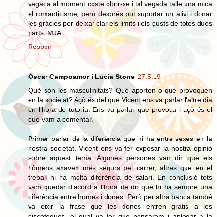
vegada al moment coste obrir-se i tal vegada talle una mica
el romanticisme, però després pot suportar un alivi i donar
les gràcies per deixar clar els limits i els gusts de totes dues
parts. MJA
Respon
Óscar Campoamor i Lucía Stone
27.5.19
Què són les masculinitats? Què aporten o que provoquen
en la societat? Açò és del que Vicent ens va parlar l’altre dia
en l’hora de tutoria. Ens va parlar que provoca i açò és el
que vam a comentar.
Primer parlar de la diferència que hi ha entre sexes en la
nostra societat. Vicent ens va fer exposar la nostra opinió
sobre aquest tema. Algunes persones van dir que els
hòmens anaven més segurs pel carrer, altres que en el
treball hi ha molta diferència de salari. En conclusió tots
vam quedar d’acord a l’hora de dir que hi ha sempre una
diferència entre homes i dones. Però per altra banda també
va eixir la frase que les dones entren gratis a les
discoteques, el qual va fer que pensarem i aplegar a la