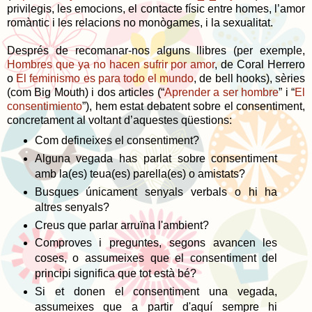
privilegis, les emocions, el contacte físic entre homes, l’amor
romàntic i les relacions no monògames, i la sexualitat.
Després de recomanar-nos alguns llibres (per exemple,
Hombres que ya no hacen sufrir por amor
, de Coral Herrero
o
El feminismo es para todo el mundo
, de bell hooks), sèries
(com Big Mouth) i dos articles (“
Aprender a ser hombre
” i “
El
consentimiento
”), hem estat debatent sobre el consentiment,
concretament al voltant d’aquestes qüestions:
Com defineixes el consentiment?
Alguna vegada has parlat sobre consentiment
amb la(es) teua(es) parella(es) o amistats?
Busques únicament senyals verbals o hi ha
altres senyals?
Creus que parlar arruïna l'ambient?
Comproves i preguntes, segons avancen les
coses, o assumeixes que el consentiment del
principi significa que tot està bé?
Si et donen el consentiment una vegada,
assumeixes que a partir d'aquí sempre hi