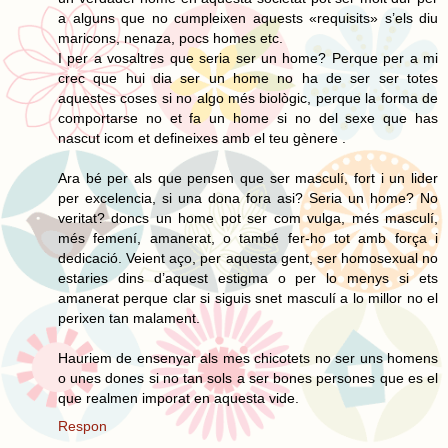
a alguns que no cumpleixen aquests «requisits» s’els diu
maricons, nenaza, pocs homes etc.
I per a vosaltres que seria ser un home? Perque per a mi
crec que hui dia ser un home no ha de ser ser totes
aquestes coses si no algo més biològic, perque la forma de
comportarse no et fa un home si no del sexe que has
nascut icom et defineixes amb el teu gènere .
Ara bé per als que pensen que ser masculí, fort i un lider
per excelencia, si una dona fora asi? Seria un home? No
veritat? doncs un home pot ser com vulga, més masculí,
més femení, amanerat, o també fer-ho tot amb força i
dedicació. Veient aço, per aquesta gent, ser homosexual no
estaries dins d’aquest estigma o per lo menys si ets
amanerat perque clar si siguis snet masculí a lo millor no el
perixen tan malament.
Hauriem de ensenyar als mes chicotets no ser uns homens
o unes dones si no tan sols a ser bones persones que es el
que realmen imporat en aquesta vide.
Respon