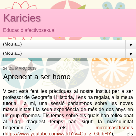
Karicies
Educació afectivosexual
▼
▼
24 DE MARÇ 2019
Aprenent a ser home
Vicent està fent les pràctiques al nostre institut per a ser
professor de Geografia i Història, i ens ha regalat, a la meua
tutoria i a mi, una sessió parlant-nos sobre les noves
masculinitats i la seua experiència de més de dos anys en
un grup d’homes. Els temes sobre els quals han reflexionat
al llarg d’aquest temps han sigut: la masculinitat
hegemònica, els
micromasclismes
(
https://
www.youtube.com/watch?v=Co_z_GbjbHY
), els