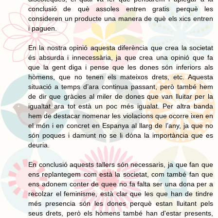
conclusió de què assoles entren gratis perquè les
consideren un producte una manera de què els xics entren
i paguen.
En la nostra opinió aquesta diferència que crea la societat
és absurda i innecessària, ja que crea una opinió que fa
que la gent diga i pense que les dones són inferiors als
hòmens, que no tenen els mateixos drets, etc. Aquesta
situació a temps d’ara continua passant, però també hem
de dir que gràcies al miler de dones que van lluitar per la
igualtat ara tot està un poc més igualat. Per altra banda
hem de destacar nomenar les violacions que ocorre ixen en
el món i en concret en Espanya al llarg de l’any, ja que no
són poques i damunt no se li dóna la importància que es
deuria.
En conclusió aquests tallers són necessaris, ja que fan que
ens replantegem com està la societat, com també fan que
ens adonem conter de quee no fa falta ser una dona per a
recolzar el feminisme, està clar que les que han de tindre
més presencia són les dones perquè estan lluitant pels
seus drets, però els hòmens també han d'estar presents,