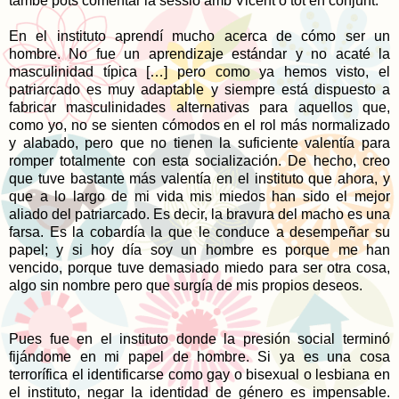
també pots comentar la sessió amb Vicent o tot en conjunt.
En el instituto aprendí mucho acerca de cómo ser un
hombre. No fue un aprendizaje estándar y no acaté la
masculinidad típica […] pero como ya hemos visto, el
patriarcado es muy adaptable y siempre está dispuesto a
fabricar masculinidades alternativas para aquellos que,
como yo, no se sienten cómodos en el rol más normalizado
y alabado, pero que no tienen la suficiente valentía para
romper totalmente con esta socialización. De hecho, creo
que tuve bastante más valentía en el instituto que ahora, y
que a lo largo de mi vida mis miedos han sido el mejor
aliado del patriarcado. Es decir, la bravura del macho es una
farsa. Es la cobardía la que le conduce a desempeñar su
papel; y si hoy día soy un hombre es porque me han
vencido, porque tuve demasiado miedo para ser otra cosa,
algo sin nombre pero que surgía de mis propios deseos.
Pues fue en el instituto donde la presión social terminó
fijándome en mi papel de hombre. Si ya es una cosa
terrorífica el identificarse como gay o bisexual o lesbiana en
el instituto, negar la identidad de género es impensable.