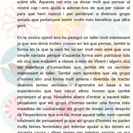
sobre ells. Aquesta raó ens va donar molt que pensar al
nostre cap i ens ajudà a adonar-nos de que per nàixer al
país que hem nascut i per pertànyer a diversos grups
socials que pertanyem tenim molts més beneficis que altra
gent.
En la nostra opinió ens ha paregut un taller molt interessant
ja que ens donà moltes cosses en les que pensar, també la
forma en la que la vam fer va ser molt més amè que una
simple xarrada perquè d'aquesta forma vam participar tots
els xics que estàvem a classe a més de Vicent i alguns xics
del batxillerat d'humanitats que també els va semblar
interessant el taller. També vam aprendre que els grups
d'homes són una forma molt amena i divertida de tractar
diversos temes seriosos i d'aprendre en base a les
experiències que han viscut altres homes que també
pertanyen al grup. Nosaltres abans d'entrar a aquest taller
pensàvem que els grups d'homes serien una forma més
masclista de contrarestar els grups de dones però després
de l'experiència que ens ha donat aquest taller hem canviat
totalment de pensament ja que als grups d'homes es parlen
molts temes feministes per intentar ajudar a les dones en
aquesta causa i altres temes per intentar aportar un gra