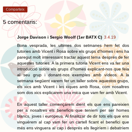
Comparteix
5 comentaris:
Jorge Davison i Sergio Woolf (1er BATX C)
3.4.19
Bona vesprada, les ultimes dos setmanes hem fet dos
tutories amb Vicent i Rosa sobre els grups d'homes i ens ha
paregut molt interessant tractar aquest tema després de fer
aquestes tutories. A la primera tutoria Vicent ens va fer una
introducció sobre els grups d'homes explicant-nos que feia
al seu grup i donant-nos exemples amb vídeos. A la
setmana següent varem fer un taller sobre aquestos grups,
els xics amb Vicent i les xiques amb Rosa, com nosaltres
som dos xics explicarem una mica que vam fer amb Vicent.
En aquest taller començarem dient els que ens pareixien
per a nosaltres els beneficis que teníem per ser homes
blancs, joves i europeus. Al finalitzar de dir tots els que ens
vinguérem al cap vam fer un cartell ficant el benefici que
més ens vinguera al cap i després els llegiríem i debatríem