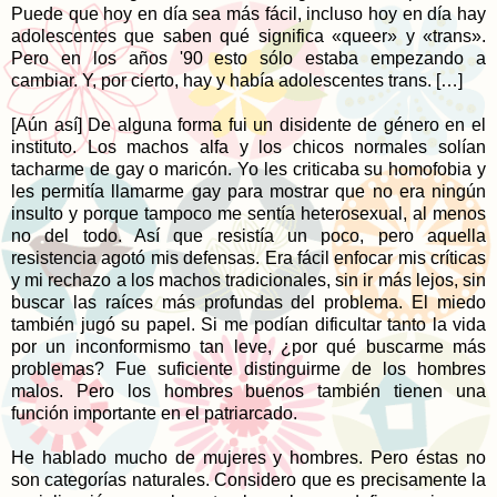
Puede que hoy en día sea más fácil, incluso hoy en día hay
adolescentes que saben qué significa «queer» y «trans».
Pero en los años '90 esto sólo estaba empezando a
cambiar. Y, por cierto, hay y había adolescentes trans. […]
[Aún así] De alguna forma fui un disidente de género en el
instituto. Los machos alfa y los chicos normales solían
tacharme de gay o maricón. Yo les criticaba su homofobia y
les permitía llamarme gay para mostrar que no era ningún
insulto y porque tampoco me sentía heterosexual, al menos
no del todo. Así que resistía un poco, pero aquella
resistencia agotó mis defensas. Era fácil enfocar mis críticas
y mi rechazo a los machos tradicionales, sin ir más lejos, sin
buscar las raíces más profundas del problema. El miedo
también jugó su papel. Si me podían dificultar tanto la vida
por un inconformismo tan leve, ¿por qué buscarme más
problemas? Fue suficiente distinguirme de los hombres
malos. Pero los hombres buenos también tienen una
función importante en el patriarcado.
He hablado mucho de mujeres y hombres. Pero éstas no
son categorías naturales. Considero que es precisamente la