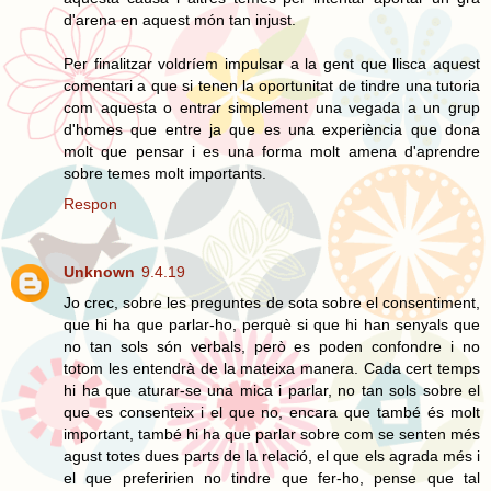
d'arena en aquest món tan injust.
Per finalitzar voldríem impulsar a la gent que llisca aquest
comentari a que si tenen la oportunitat de tindre una tutoria
com aquesta o entrar simplement una vegada a un grup
d'homes que entre ja que es una experiència que dona
molt que pensar i es una forma molt amena d'aprendre
sobre temes molt importants.
Respon
Unknown
9.4.19
Jo crec, sobre les preguntes de sota sobre el consentiment,
que hi ha que parlar-ho, perquè si que hi han senyals que
no tan sols són verbals, però es poden confondre i no
totom les entendrà de la mateixa manera. Cada cert temps
hi ha que aturar-se una mica i parlar, no tan sols sobre el
que es consenteix i el que no, encara que també és molt
important, també hi ha que parlar sobre com se senten més
agust totes dues parts de la relació, el que els agrada més i
el que preferirien no tindre que fer-ho, pense que tal