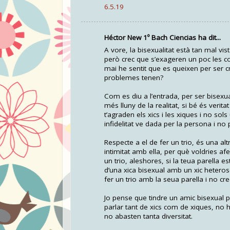
6.5.19
Héctor New 1º Bach Ciencias ha dit...
A vore, la bisexualitat està tan mal vis
però crec que s’exageren un poc les co
mai he sentit que es queixen per ser c
problemes tenen?
Com es diu a l’entrada, per ser bisexua
més lluny de la realitat, si bé és veri
t’agraden els xics i les xiques i no so
infidelitat ve dada per la persona i no 
Respecte a el de fer un trio, és una altr
intimitat amb ella, per què voldries af
un trio, aleshores, si la teua parella e
d’una xica bisexual amb un xic heterose
fer un trio amb la seua parella i no cr
Jo pense que tindre un amic bisexual p
parlar tant de xics com de xiques, no
no abasten tanta diversitat.