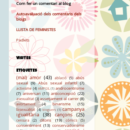
Com fer un comentari al blog
Autoavaluació dels comentaris dels
blogs
LLISTA DE FEMINISTES
Padlets
VISITES
ETIQUETES
(mal) amor
(43)
abús
ablació
(5)
sexual
(9)
Abús sexual infantil
(7)
androcentrisme
activisme
(4)
AMPGIL
(1)
(7)
aniversari
(11)
anticoncepció
(22)
assetjament al carrer
(8)
asexualitat
(3)
binarisme
(15)
avortament
(4)
campanya
bisexualitat
(4)
bloguers
(1)
igualitària
(38)
cançons
(25)
clítoris
(19)
censura
(2)
còmics
(5)
consentiment
(13)
conservadorisme