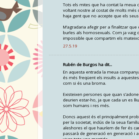
Tots els mites que ha contat la meua
voltant nostre al costat de molts més q
haja gent que no accepte que els seus 
M’agradaria afegir per a finalitzar que 
burles als homosexuals. Com ja vaig d
impossible que compartim els mateixos g
27.5.19
Rubén de Burgos ha dit...
En aquesta entrada la meua companya 
és més freqüent els insults a aqueste
com si és una broma.
Existeixen persones que quan s’adone
deurien estar-ho, ja que cada un es lli
som humans i res més.
Doncs aquest és el principalment probl
per la societat, inclús de la seua famí
aleshores el que hauríem de fer és c
passarà de generació en generació i a