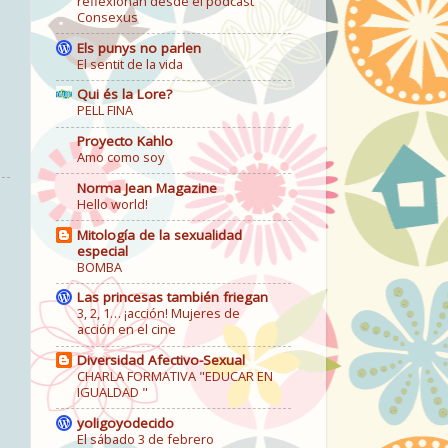
reflexionan desde el podcast
Consexus
Els punys no parlen
El sentit de la vida
Qui és la Lore?
PELL FINA
Proyecto Kahlo
Amo como soy
Norma Jean Magazine
Hello world!
Mitología de la sexualidad
especial
BOMBA
Las princesas también friegan
3, 2, 1… ¡acción! Mujeres de
acción en el cine
Diversidad Afectivo-Sexual
CHARLA FORMATIVA "EDUCAR EN
IGUALDAD "
yoligoyodecido
El sábado 3 de febrero