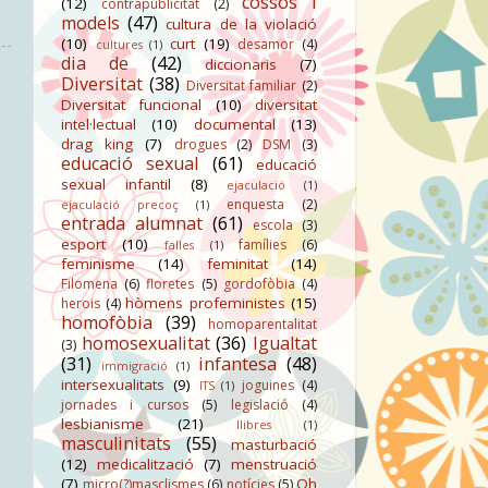
cossos i
(12)
contrapublicitat
(2)
models
(47)
cultura de la violació
(10)
curt
(19)
desamor
(4)
cultures
(1)
dia de
(42)
diccionaris
(7)
Diversitat
(38)
Diversitat familiar
(2)
Diversitat funcional
(10)
diversitat
intel·lectual
(10)
documental
(13)
drag king
(7)
drogues
(2)
DSM
(3)
educació sexual
(61)
educació
sexual infantil
(8)
ejaculació
(1)
enquesta
(2)
ejaculació precoç
(1)
entrada alumnat
(61)
escola
(3)
esport
(10)
famílies
(6)
falles
(1)
feminisme
(14)
feminitat
(14)
Filomena
(6)
floretes
(5)
gordofòbia
(4)
hòmens profeministes
(15)
herois
(4)
homofòbia
(39)
homoparentalitat
homosexualitat
(36)
Igualtat
(3)
(31)
infantesa
(48)
immigració
(1)
intersexualitats
(9)
joguines
(4)
ITS
(1)
jornades i cursos
(5)
legislació
(4)
lesbianisme
(21)
llibres
(1)
masculinitats
(55)
masturbació
(12)
medicalització
(7)
menstruació
(7)
Oh
micro(?)masclismes
(6)
notícies
(5)