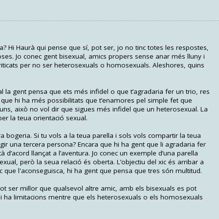
ta? Hi Haurà qui pense que sí, pot ser, jo no tinc totes les respostes,
ses. Jo conec gent bisexual, amics propers sense anar més lluny i
riticats per no ser heterosexuals o homosexuals. Aleshores, quins
l la gent pensa que ets més infidel o que t’agradaria fer un trio, res
tat que hi ha més possibilitats que t’enamores pel simple fet que
ls uns, això no vol dir que sigues més infidel que un heterosexual. La
per la teua orientació sexual.
a bogeria. Si tu vols a la teua parella i sols vols compartir la teua
egir una tercera persona? Encara que hi ha gent que li agradaria fer
stà d’acord llançat a l’aventura. Jo conec un exemple d’una parella
xual, però la seua relació és oberta. L’objectiu del xic és arribar a
ec que l'aconseguisca, hi ha gent que pensa que tres són multitud.
ot ser millor que qualsevol altre amic, amb els bisexuals es pot
 hi ha limitacions mentre que els heterosexuals o els homosexuals