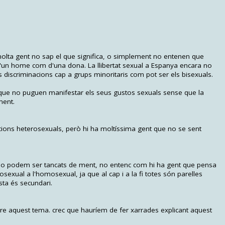
molta gent no sap el que significa, o simplement no entenen que
un home com d'una dona. La llibertat sexual a Espanya encara no
discriminacions cap a grups minoritaris com pot ser els bisexuals.
 que no puguen manifestar els seus gustos sexuals sense que la
ment.
acions heterosexuals, però hi ha moltíssima gent que no se sent
 no podem ser tancats de ment, no entenc com hi ha gent que pensa
sexual a l'homosexual, ja que al cap i a la fi totes són parelles
sta és secundari.
bre aquest tema. crec que hauríem de fer xarrades explicant aquest