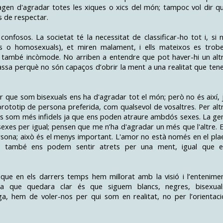
agen d'agradar totes les xiques o xics del món; tampoc vol dir q
has de respectar.
onfosos. La societat té la necessitat de classificar-ho tot i, si 
s o homosexuals), et miren malament, i ells mateixos es trob
tu també incòmode. No arriben a entendre que pot haver-hi un alt
ssa perquè no són capaços d’obrir la ment a una realitat que ten
r que som bisexuals ens ha d'agradar tot el món; però no és així, 
rototip de persona preferida, com qualsevol de vosaltres. Per alt
als som més infidels ja que ens poden atraure ambdós sexes. La ge
xes per igual; pensen que me n’ha d'agradar un més que l'altre. 
persona; això és el menys important. L'amor no està només en el pla
als també ens podem sentir atrets per una ment, igual que e
 que en els darrers temps hem millorat amb la visió i l’entenime
a que quedara clar és que siguem blancs, negres, bisexual
a, hem de voler-nos per qui som en realitat, no per l’orientaci