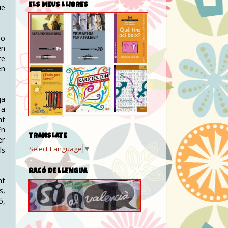
ue
ELS MEUS LLIBRES
no
en
re
en
ja
ra
nt
En
TRANSLATE
er
Select Language
▼
ls
RACÓ DE LLENGUA
nt
s,
ó,