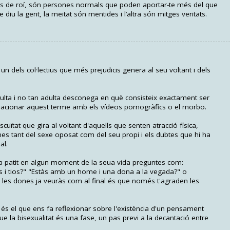
res de roí, són persones normals que poden aportar-te més del que
e diu la gent, la meitat són mentides i l’altra són mitges veritats.
n dels col·lectius que més prejudicis genera al seu voltant i dels
lta i no tan adulta desconega en què consisteix exactament ser
lacionar aquest terme amb els vídeos pornogràfics o el morbo.
cuïtat que gira al voltant d'aquells que senten atracció física,
es tant del sexe oposat com del seu propi i els dubtes que hi ha
al.
a patit en algun moment de la seua vida preguntes com:
es i tios?" "Estàs amb un home i una dona a la vegada?" o
les dones ja veuràs com al final és que només t'agraden les
 és el que ens fa reflexionar sobre l'existència d'un pensament
que la bisexualitat és una fase, un pas previ a la decantació entre