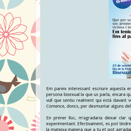
Em pareix interessant escriure aquesta e
persona bisexual la que us parla, encara q
vull que sentiu realment qui està davant 
Comence, doncs, per desmuntar alguns dels 
En primer lloc, m’agradaria deixar clar q
experimentant. Efectivament, es pot tindr
la mateixa manera que a tu et pot agradar e