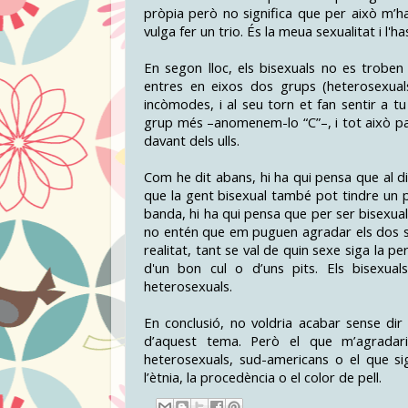
pròpia però no significa que per això m’h
vulga fer un trio. És la meua sexualitat i l'
En segon lloc, els bisexuals no es troben c
entres en eixos dos grups (heterosexual
incòmodes, i al seu torn et fan sentir a 
grup més –anomenem-lo “C”–, i tot això pa
davant dels ulls.
Com he dit abans, hi ha qui pensa que al di
que la gent bisexual també pot tindre un p
banda, hi ha qui pensa que per ser bisexu
no entén que em puguen agradar els dos se
realitat, tant se val de quin sexe siga la 
d'un bon cul o d’uns pits. Els bisexu
heterosexuals.
En conclusió, no voldria acabar sense dir
d’aquest tema. Però el que m’agradari
heterosexuals, sud-americans o el que sig
l’ètnia, la procedència o el color de pell.