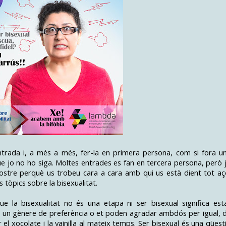
ntrada i, a més a més, fer-la en primera persona, com si fora u
ue jo no ho siga. Moltes entrades es fan en tercera persona, però 
vostre perquè us trobeu cara a cara amb qui us està dient tot aç
tòpics sobre la bisexualitat.
ue la bisexualitat no és una etapa ni ser bisexual significa est
e un gènere de preferència o et poden agradar ambdós per igual, 
l xocolate i la vainilla al mateix temps. Ser bisexual és una qüest