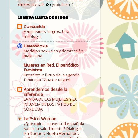
xarxes socials
(8)
youtubers
(1)
LA MEUA LLISTA DE BLOGS
Coeduelda
Feminismos negros. Una
antología
Heterodoxia
Modelos sexuales y dominación
masculina
Mujeres en Red. El periódico
feminista
Presente y futuo de la agenda
feminista - Ana de Miguel
Aprendemos desde la
diferencia
LA VIDA DE LAS MUJERES Y LA
INFANCIA EN LOS PATIOS DE
CÓRDOBA
La Psico Woman
¿Qué opina la juventud española
sobre la salud mental? Dialogan
Isa Duque y Noelia Hernández