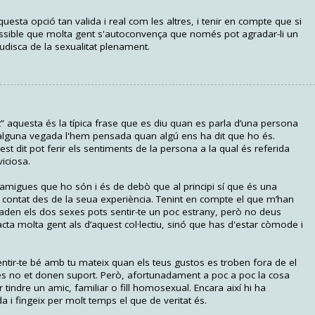
questa opció tan valida i real com les altres, i tenir en compte que si
ossible que molta gent s'autoconvença que només pot agradar-li un
audisca de la sexualitat plenament.
tot” aquesta és la típica frase que es diu quan es parla d’una persona
 alguna vegada l'hem pensada quan algú ens ha dit que ho és.
est dit pot ferir els sentiments de la persona a la qual és referida
iciosa.
 amigues que ho són i és de debò que al principi sí que és una
contat des de la seua experiència. Tenint en compte el que m’han
raden els dos sexes pots sentir-te un poc estrany, però no deus
cta molta gent als d’aquest col·lectiu, sinó que has d'estar còmode i
 sentir-te bé amb tu mateix quan els teus gustos es troben fora de el
es no et donen suport. Però, afortunadament a poc a poc la cosa
r tindre un amic, familiar o fill homosexual. Encara així hi ha
 i fingeix per molt temps el que de veritat és.