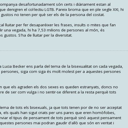
 companya desafortunadament són certs i diàriament estan al
ue denigren el col·lectiu LGTB. Pareix broma que en ple segle XXI, hi
gustos no tenen per què ser els de la persona del costat.
cal lluitar per fer desaparéixer les frases, insults o mites que fan
ir una vegada, hi ha 7,53 milions de persones al món, és
ustos. S'ha de lluitar per la diversitat.
Lucia Becker ens parla del tema de la bisexualitat on cada vegada,
s persones, siga com siga és molt molest per a aquestes persones
n que els agraden els dos sexes es queden estranyats, doncs no
ure de ser com vulga i no sentir-se diferent a la resta perquè tots
ema de tots els bisexuals, ja que tots tenen por de no ser acceptat
lia, els quals han sigut criats per uns pares que eren homòfobes,
anviar el tipus de pensament de tots perquè sinó aquest pensament
questes persones mai podran gaudir d'allò que són en veritat i