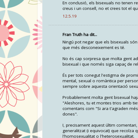
En conclusió, els bisexuals no tenen 
creus i un consell, no et crees tot el qu
12.5.19
Fran Truth ha dit...
Ningú pot negar que els bisexuals són u
que més desconeixement es té.
No és cap sorpresa que molta gent adu
bisexual i que només siga capaç de re
És per tots conegut l'estigma de promis
mental, sexual o romàntica per person
sempre sobre aquesta orientació sexu
Probablement molta gent bisexual haj
"Aleshores, tu et montes trios amb ti
comentaris com "Si ara t'agraden més 
dones".
I, precisament aquest últim comentari,
generalitzat (i equivocat) que recolza 
l'homosexualitat o l'heterosexualitat.