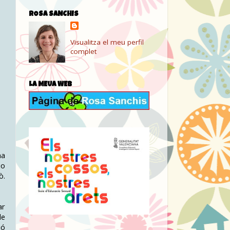
ROSA SANCHIS
Visualitza el meu perfil
complet
LA MEUA WEB
na
jo
ò.
ar
de
ió