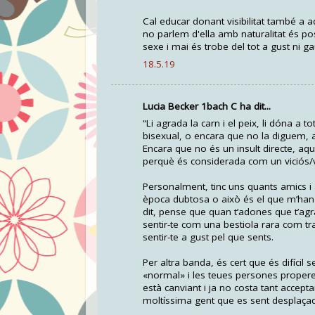
Cal educar donant visibilitat també a a
no parlem d'ella amb naturalitat és p
sexe i mai és trobe del tot a gust ni g
18.5.19
Lucia Becker 1bach C ha dit...
“Li agrada la carn i el peix, li dóna a 
bisexual, o encara que no la diguem,
Encara que no és un insult directe, aqu
perquè és considerada com un viciós/v
Personalment, tinc uns quants amics i
època dubtosa o això és el que m’han 
dit, pense que quan t’adones que t’ag
sentir-te com una bestiola rara com tra
sentir-te a gust pel que sents.
Per altra banda, és cert que és difícil
«normal» i les teues persones proper
està canviant i ja no costa tant accepta
moltíssima gent que es sent desplaçada