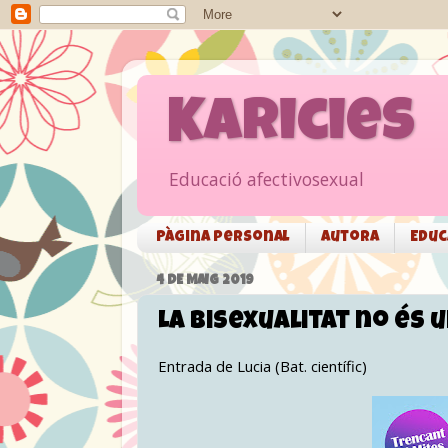
Karicies
Educació afectivosexual
Pàgina personal
Autora
Educ
4 DE MAIG 2019
La bisexualitat no és 
Entrada de Lucia (Bat. científic)