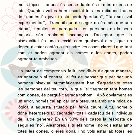
molts tòpics, i aquest és sense dubte és el més extens de
tots. Quantes voltes hem escoltat tots les mítiques frases
de ‘’només és jove i està perdut/perduda’’, ‘’Tan sols vol
experimentar’’, ‘’Tranquil que de segur no és més que una
etapa’’, i moltes és pareguda. Les persones en la seua
majoria són realment incapaços d’acceptar que la
bisexualitat és una elecció com qualsevol altra, que no
depén d’estar confós o no tindre les coses clares i que tant
com et poden agradar els homes o les dones, poden
agradar-te ambdues.
Un intent de comprensió fallit, per dir-lo d’alguna manera,
és anar-se’n al contrari, al fet de pensar que per ser una
persona bisexual automàticament han d’agradar-te totes
les persones del teu torn, ja que ‘’si t’agraden tant homes
com dones, és perquè t'agrada tothom’’. Això òbviament és
un error, només cal aplicar una pregunta amb una mica de
lògica a aquesta situació per fer-la caure. A tu, home o
dóna heterosexual, t’agraden tots i cadascú dels individus
de l’altre gènere? En un 99% dels casos la resposta de
segur és ‘’no’’. Aleshores, si tu ets home i no vols estar amb
totes les dones, o eres dona i no vols estar ab totes les