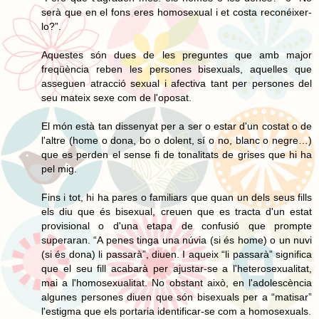
serà que en el fons eres homosexual i et costa reconéixer-
lo?”.
Aquestes són dues de les preguntes que amb major
freqüència reben les persones bisexuals, aquelles que
asseguen atracció sexual i afectiva tant per persones del
seu mateix sexe com de l'oposat.
El món està tan dissenyat per a ser o estar d'un costat o de
l'altre (home o dona, bo o dolent, sí o no, blanc o negre…)
que es perden el sense fi de tonalitats de grises que hi ha
pel mig.
Fins i tot, hi ha pares o familiars que quan un dels seus fills
els diu que és bisexual, creuen que es tracta d'un estat
provisional o d'una etapa de confusió que prompte
superaran. “A penes tinga una núvia (si és home) o un nuvi
(si és dona) li passarà”, diuen. I aqueix “li passarà” significa
que el seu fill acabarà per ajustar-se a l'heterosexualitat,
mai a l'homosexualitat. No obstant això, en l'adolescència
algunes persones diuen que són bisexuals per a “matisar”
l'estigma que els portaria identificar-se com a homosexuals.