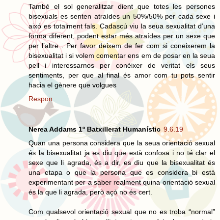
També el sol generalitzar dient que totes les persones
bisexuals es senten atraídes un 50%/50% per cada sexe i
aixó es totalment fals. Cadascú viu la seua sexualitat d’una
forma diferent, podent estar més atraídes per un sexe que
per l’altre . Per favor deixem de fer com si coneixerem la
bisexualitat i si volem comentar ens em de posar en la seua
pell i interessarnos per conèixer de veritat els seus
sentiments, per que al final és amor com tu pots sentir
hacia el gènere que volgues
Respon
Nerea Addams 1º Batxillerat Humanístic
9.6.19
Quan una persona considera que la seua orientació sexual
és la bisexualitat ja es diu que està confosa i no té clar el
sexe que li agrada, és a dir, es diu que la bisexualitat és
una etapa o que la persona que es considera bi està
experimentant per a saber realment quina orientació sexual
és la que li agrada, però açò no és cert.
Com qualsevol orientació sexual que no es troba “normal”