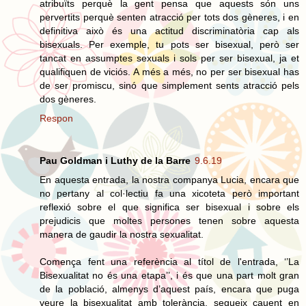
atribuïts perquè la gent pensa que aquests són uns
pervertits perquè senten atracció per tots dos gèneres, i en
definitiva això és una actitud discriminatòria cap als
bisexuals. Per exemple, tu pots ser bisexual, però ser
tancat en assumptes sexuals i sols per ser bisexual, ja et
qualifiquen de viciós. A més a més, no per ser bisexual has
de ser promiscu, sinó que simplement sents atracció pels
dos gèneres.
Respon
Pau Goldman i Luthy de la Barre
9.6.19
En aquesta entrada, la nostra companya Lucia, encara que
no pertany al col·lectiu fa una xicoteta però important
reflexió sobre el que significa ser bisexual i sobre els
prejudicis que moltes persones tenen sobre aquesta
manera de gaudir la nostra sexualitat.
Comença fent una referència al títol de l'entrada, ‘’La
Bisexualitat no és una etapa’’, i és que una part molt gran
de la població, almenys d’aquest país, encara que puga
veure la bisexualitat amb tolerància, segueix cauent en