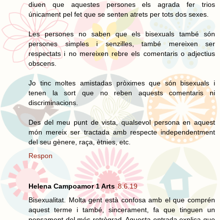
diuen que aquestes persones els agrada fer trios
únicament pel fet que se senten atrets per tots dos sexes.
Les persones no saben que els bisexuals també són
persones simples i senzilles, també mereixen ser
respectats i no mereixen rebre els comentaris o adjectius
obscens.
Jo tinc moltes amistadas pròximes que són bisexuals i
tenen la sort que no reben aquests comentaris ni
discriminacions.
Des del meu punt de vista, qualsevol persona en aquest
món mereix ser tractada amb respecte independentment
del seu gènere, raça, ètnies, etc.
Respon
Helena Campoamor 1 Arts
8.6.19
Bisexualitat. Molta gent està confosa amb el que comprén
aquest terme i també, sincerament, fa que tinguen un
pensament del més retrògrad. Aquesta entrada explica que