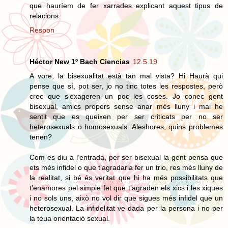
que hauríem de fer xarrades explicant aquest tipus de
relacions.
Respon
Héctor New 1º Bach Ciencias
12.5.19
A vore, la bisexualitat està tan mal vista? Hi Haurà qui
pense que sí, pot ser, jo no tinc totes les respostes, però
crec que s’exageren un poc les coses. Jo conec gent
bisexual, amics propers sense anar més lluny i mai he
sentit que es queixen per ser criticats per no ser
heterosexuals o homosexuals. Aleshores, quins problemes
tenen?
Com es diu a l’entrada, per ser bisexual la gent pensa que
ets més infidel o que t’agradaria fer un trio, res més lluny de
la realitat, si bé és veritat que hi ha més possibilitats que
t’enamores pel simple fet que t’agraden els xics i les xiques
i no sols uns, això no vol dir que sigues més infidel que un
heterosexual. La infidelitat ve dada per la persona i no per
la teua orientació sexual.