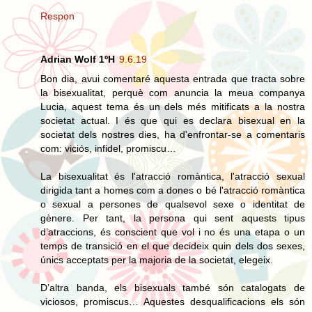
Respon
Adrian Wolf 1ºH
9.6.19
Bon dia, avui comentaré aquesta entrada que tracta sobre
la bisexualitat, perquè com anuncia la meua companya
Lucia, aquest tema és un dels més mitificats a la nostra
societat actual. I és que qui es declara bisexual en la
societat dels nostres dies, ha d'enfrontar-se a comentaris
com: viciós, infidel, promiscu…
La bisexualitat és l'atracció romàntica, l'atracció sexual
dirigida tant a homes com a dones o bé l'atracció romàntica
o sexual a persones de qualsevol sexe o identitat de
gènere. Per tant, la persona qui sent aquests tipus
d’atraccions, és conscient que vol i no és una etapa o un
temps de transició en el que decideix quin dels dos sexes,
únics acceptats per la majoria de la societat, elegeix.
D’altra banda, els bisexuals també són catalogats de
viciosos, promiscus… Aquestes desqualificacions els són