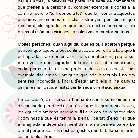
per als altres, la bisexualitat porta una sèrie de comentaris
que ofenen a la persona bi, com per exemple “li dónes a la
carn i al peix” o “tu li dónes a tot”, que fan sentir a aquestes
persones incòmodes o inclús estranyes per dir el que
realment els agrada, ja que per a moltes persones, els
bisexuals són uns viciosos i a soles volen muntar-se trios.
Moltes persones, quan algú diu que és bi, s’aparten perquè
pensen que aquesta pot sentir atracció per ell o ella o que li
pot agradar i això és un altre pensament erroni, ja que ser
bi no vol dir que t’agraden tots els xics i totes les xiques,
cada persona té el seu prototip de xic o xica. Jo per
exemple tinc amics i amigues que són bisexuals i no em
sent res incomoda a l’hora d'estar amb ells ni ha canviat
per a res la nostra amistat per la seua orientació sexual.
En conclusió, cap persona hauria de sentir-se incòmoda ni
discriminada per decidir que és el que li agrada, si els xics,
les xiques o ambdós perquè al fi i a la cap és la nostra vida
i com nostra que és tenim la plena llibertat d’elegir el que
ens agrada, independentment de si als altres els pareix bé
o mal perquè són els nostres gustos i no fa falta compartir-
los amb els altres.