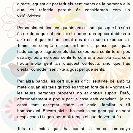
directe, aquest dit pot ferir els sentiments de la persona a la
qual és referida perquè és considerada com un
viciós/viciosa.
Personalment, tinc uns quants amics i amigues que ho són i
és de debò que al principi sí que és una època dubtosa o
això és el que m’han contat des de la seua experiència.
Tenint en compte el que m’han dit, pense que quan
t’adones que t’agraden els dos sexes pots sentir-te un poc
estrany, però no deus sentir-te com una bestiola rara com
tracta molta gent als d’aquest col·lectiu, sinó que has
d'estar còmode i sentir-te a gust pel que sents.
Per altra banda, és cert que és difícil sentir-te bé amb tu
mateix quan els teus gustos es troben fora de el «normal» i
les teues persones properes no et donen suport. Però,
afortunadament a poc a poc la cosa està canviant i ja no
costa tant acceptar tindre un amic, familiar o fill
homosexual. Encara així hi ha moltíssima gent que es sent
desplaçada i fingeix per molt temps el que de veritat és.
Tots els mites que ha contat la meua companya