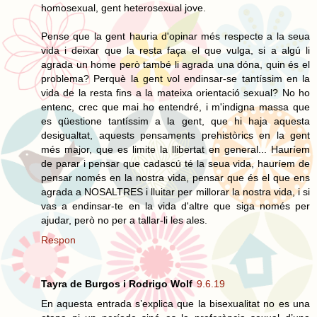
homosexual, gent heterosexual jove.
Pense que la gent hauria d'opinar més respecte a la seua
vida i deixar que la resta faça el que vulga, si a algú li
agrada un home però també li agrada una dóna, quin és el
problema? Perquè la gent vol endinsar-se tantíssim en la
vida de la resta fins a la mateixa orientació sexual? No ho
entenc, crec que mai ho entendré, i m'indigna massa que
es qüestione tantíssim a la gent, que hi haja aquesta
desigualtat, aquests pensaments prehistòrics en la gent
més major, que es limite la llibertat en general... Hauríem
de parar i pensar que cadascú té la seua vida, hauríem de
pensar només en la nostra vida, pensar que és el que ens
agrada a NOSALTRES i lluitar per millorar la nostra vida, i si
vas a endinsar-te en la vida d'altre que siga només per
ajudar, però no per a tallar-li les ales.
Respon
Tayra de Burgos i Rodrigo Wolf
9.6.19
En aquesta entrada s’explica que la bisexualitat no es una