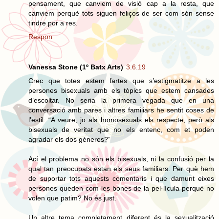
pensament, que canviem de visió cap a la resta, que
canviem perquè tots siguen feliços de ser com són sense
tindre por a res.
Respon
Vanessa Stone (1º Batx Arts)
3.6.19
Crec que totes estem fartes que s’estigmatitze a les
persones bisexuals amb els tòpics que estem cansades
d’escoltar. No seria la primera vegada que en una
conversació amb pares i altres familiars he sentit coses de
l’estil: “A veure, jo als homosexuals els respecte, però als
bisexuals de veritat que no els entenc, com et poden
agradar els dos gèneres?”
Ací el problema no són els bisexuals, ni la confusió per la
qual tan preocupats estan els seus familiars. Per què hem
de suportar tots aquests comentaris i que damunt eixes
persones queden com les bones de la pel·lícula perquè no
volen que patim? No és just.
Un altre tema completament diferent és la sexualització