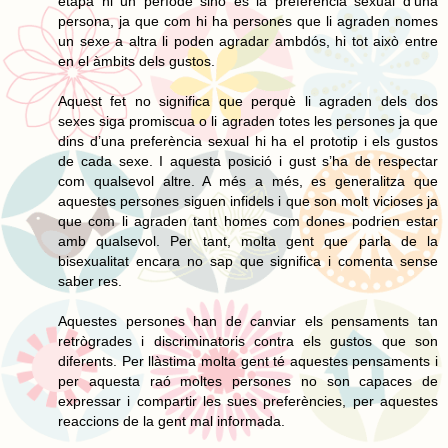
etapa ni un període sinó es la preferència sexual d’una
persona, ja que com hi ha persones que li agraden nomes
un sexe a altra li poden agradar ambdós, hi tot això entre
en el àmbits dels gustos.
Aquest fet no significa que perquè li agraden dels dos
sexes siga promiscua o li agraden totes les persones ja que
dins d’una preferència sexual hi ha el prototip i els gustos
de cada sexe. I aquesta posició i gust s’ha de respectar
com qualsevol altre. A més a més, es generalitza que
aquestes persones siguen infidels i que son molt vicioses ja
que com li agraden tant homes com dones podrien estar
amb qualsevol. Per tant, molta gent que parla de la
bisexualitat encara no sap que significa i comenta sense
saber res.
Aquestes persones han de canviar els pensaments tan
retrògrades i discriminatoris contra els gustos que son
diferents. Per llàstima molta gent té aquestes pensaments i
per aquesta raó moltes persones no son capaces de
expressar i compartir les sues preferències, per aquestes
reaccions de la gent mal informada.