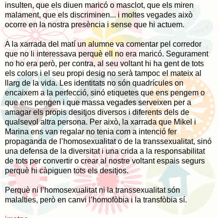
insulten, que els diuen maricó o masclot, que els miren
malament, que els discriminen... i moltes vegades això
ocorre en la nostra presència i sense que hi actuem.
A la xarrada del matí un alumne va comentar pel corredor
que no li interessava perquè ell no era maricó. Segurament
no ho era però, per contra, al seu voltant hi ha gent de tots
els colors i el seu propi desig no serà tampoc el mateix al
llarg de la vida. Les identitats no són quadrícules on
encaixem a la perfecció, sinó etiquetes que ens pengem o
que ens pengen i que massa vegades serveixen per a
amagar els propis desitjos diversos i diferents dels de
qualsevol altra persona. Per això, la xarrada que Mikel i
Marina ens van regalar no tenia com a intenció fer
propaganda de l’homosexualitat o de la transsexualitat, sinó
una defensa de la diversitat i una crida a la responsabilitat
de tots per convertir o crear al nostre voltant espais segurs
perquè hi càpiguen tots els desitjos.
Perquè ni l’homosexualitat ni la transsexualitat són
malalties, però en canvi l’homofòbia i la transfòbia sí.