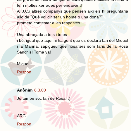
fer i moltes xerrades per endavant!
Al J.C.i altres companys que pensen així els hi preguntaria
allò de "Què vol dir ser un home o una dona?"
prometo contestar a les respostes....
Una abraçada a tots i totes...
i bé, igual que aqui hi ha gent que es declara fan del Miquel
i la Marina, sapigueu que nosalters som fans de la Rosa
Sanchis! Toma ya!
Miquel.
Respon
Anònim
8.3.09
Jo també soc fan de Rosa! :)
ARG.
Respon