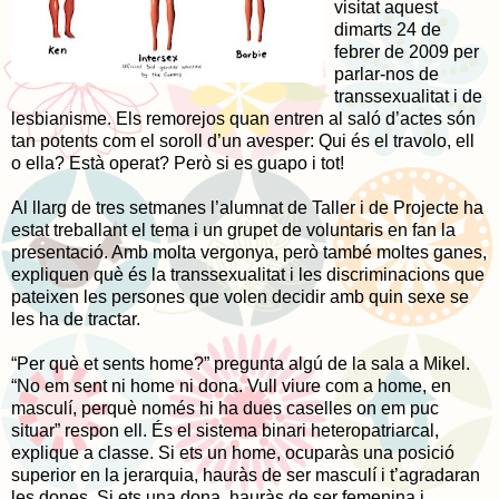
visitat aquest
dimarts 24 de
febrer de 2009 per
parlar-nos de
transsexualitat i de
lesbianisme. Els remorejos quan entren al saló d’actes són
tan potents com el soroll d’un avesper: Qui és el travolo, ell
o ella? Està operat? Però si es guapo i tot!
Al llarg de tres setmanes l’alumnat de Taller i de Projecte ha
estat treballant el tema i un grupet de voluntaris en fan la
presentació. Amb molta vergonya, però també moltes ganes,
expliquen què és la transsexualitat i les discriminacions que
pateixen les persones que volen decidir amb quin sexe se
les ha de tractar.
“Per què et sents home?” pregunta algú de la sala a Mikel.
“No em sent ni home ni dona. Vull viure com a home, en
masculí, perquè només hi ha dues caselles on em puc
situar” respon ell. És el sistema binari heteropatriarcal,
explique a classe. Si ets un home, ocuparàs una posició
superior en la jerarquia, hauràs de ser masculí i t’agradaran
les dones. Si ets una dona, hauràs de ser femenina i