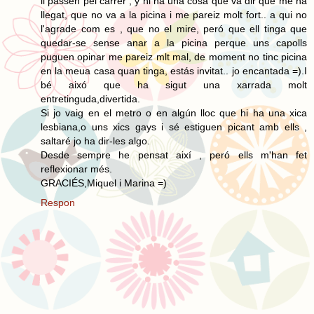
li passen pel carrer , y hi ha una cosa que va dir que me ha
llegat, que no va a la picina i me pareiz molt fort.. a qui no
l'agrade com es , que no el mire, peró que ell tinga que
quedar-se sense anar a la picina perque uns capolls
puguen opinar me pareiz mlt mal, de moment no tinc picina
en la meua casa quan tinga, estás invitat.. jo encantada =).I
bé aixó que ha sigut una xarrada molt
entretinguda,divertida.
Si jo vaig en el metro o en algún lloc que hi ha una xica
lesbiana,o uns xics gays i sé estiguen picant amb ells ,
saltaré jo ha dir-les algo.
Desde sempre he pensat així , peró ells m'han fet
reflexionar més.
GRACIÉS,Miquel i Marina =)
Respon