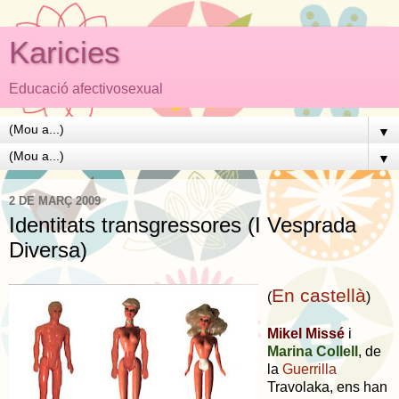
Karicies
Educació afectivosexual
▼
▼
2 DE MARÇ 2009
Identitats transgressores (I Vesprada
Diversa)
En castellà
(
)
Mikel Missé
i
Marina Collell
, de
la
Guerrilla
Travolaka, ens han