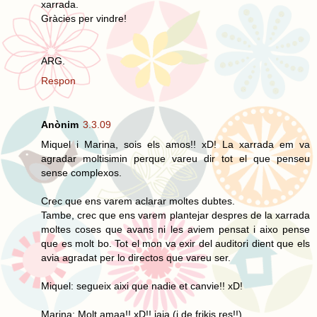
xarrada.
Gràcies per vindre!
ARG.
Respon
Anònim
3.3.09
Miquel i Marina, sois els amos!! xD! La xarrada em va
agradar moltisimin perque vareu dir tot el que penseu
sense complexos.
Crec que ens varem aclarar moltes dubtes.
Tambe, crec que ens varem plantejar despres de la xarrada
moltes coses que avans ni les aviem pensat i aixo pense
que es molt bo. Tot el mon va exir del auditori dient que els
avia agradat per lo directos que vareu ser.
Miquel: segueix aixi que nadie et canvie!! xD!
Marina: Molt amaa!! xD!! jaja (i de frikis res!!)