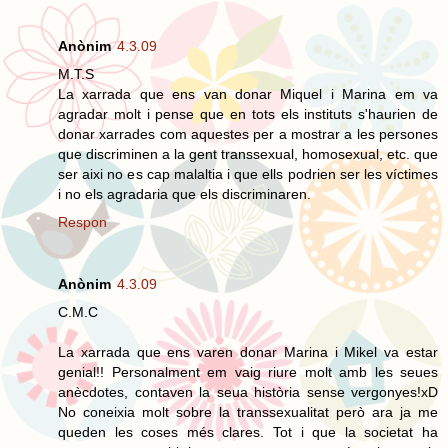
Anònim
4.3.09
M.T.S
La xarrada que ens van donar Miquel i Marina em va
agradar molt i pense que en tots els instituts s'haurien de
donar xarrades com aquestes per a mostrar a les persones
que discriminen a la gent transsexual, homosexual, etc. que
ser aixi no es cap malaltia i que ells podrien ser les víctimes
i no els agradaria que els discriminaren.
Respon
Anònim
4.3.09
C.M.C
La xarrada que ens varen donar Marina i Mikel va estar
genial!! Personalment em vaig riure molt amb les seues
anècdotes, contaven la seua història sense vergonyes!xD
No coneixia molt sobre la transsexualitat però ara ja me
queden les coses més clares. Tot i que la societat ha