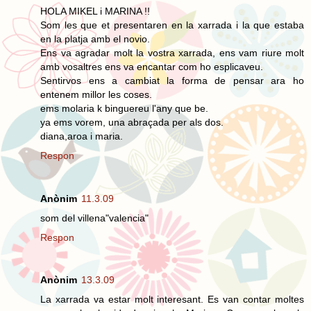
HOLA MIKEL i MARINA !!
Som les que et presentaren en la xarrada i la que estaba
en la platja amb el novio.
Ens va agradar molt la vostra xarrada, ens vam riure molt
amb vosaltres ens va encantar com ho esplicaveu.
Sentirvos ens a cambiat la forma de pensar ara ho
entenem millor les coses.
ems molaria k binguereu l'any que be.
ya ems vorem, una abraçada per als dos.
diana,aroa i maria.
Respon
Anònim
11.3.09
som del villena"valencia"
Respon
Anònim
13.3.09
La xarrada va estar molt interesant. Es van contar moltes