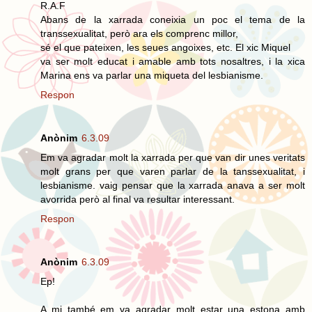
R.A.F
Abans de la xarrada coneixia un poc el tema de la
transsexualitat, però ara els comprenc millor,
sé el que pateixen, les seues angoixes, etc. El xic Miquel
va ser molt educat i amable amb tots nosaltres, i la xica
Marina ens va parlar una miqueta del lesbianisme.
Respon
Anònim
6.3.09
Em va agradar molt la xarrada per que van dir unes veritats
molt grans per que varen parlar de la tanssexualitat, i
lesbianisme. vaig pensar que la xarrada anava a ser molt
avorrida però al final va resultar interessant.
Respon
Anònim
6.3.09
Ep!
A mi també em va agradar molt estar una estona amb