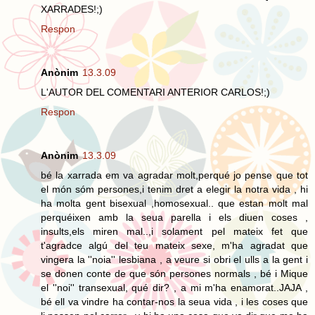
XARRADES!;)
Respon
Anònim
13.3.09
L'AUTOR DEL COMENTARI ANTERIOR CARLOS!;)
Respon
Anònim
13.3.09
bé la xarrada em va agradar molt,perqué jo pense que tot
el món sóm persones,i tenim dret a elegir la notra vida , hi
ha molta gent bisexual ,homosexual.. que estan molt mal
perquéixen amb la seua parella i els diuen coses ,
insults,els miren mal..,i solament pel mateix fet que
t'agradce algú del teu mateix sexe, m'ha agradat que
vingera la ''noia'' lesbiana , a veure si obri el ulls a la gent i
se donen conte de que són persones normals , bé i Mique
el ''noi'' transexual, qué dir? , a mi m'ha enamorat..JAJA ,
bé ell va vindre ha contar-nos la seua vida , i les coses que