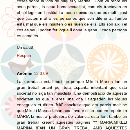
coses sobre la vida de miquel y Marina . Com va rebre els
seus pares , la seua homosexualitat, com els tractaven en
el col.legi i en l'institut.La meua opinio es que es molt injust
que tracten mal a les persones que son diferents. Tambe
esta mal que els insulten o es riuen de ells. Ells son aixi i el
cos es seu i poden fer loque li dona la gana. I cada persona
es como es.
Un salut!
Respon
Anònim
13.3.09
La xarrada a estat molt be perque Mikel i Marina fan un
gran treball anant per tota Espanta intentant que esta
societat no siga tan masclista .Una demostracio de aquesta
societaat es que si eres una xica i t’agraden les xiques
enseguida et diuen ‘friki’ conclusio que em pareix molt be
que Mikel i Marina fasan aço i avore si ho podem repetir i a
MARIA la nostra profesora de valencia esta fent tambe un
gran treball creant aquestes pagines ^^ MARIA,MIKELI
MARINA !FAN UN GRAN TREBAL AMB AQUESTES