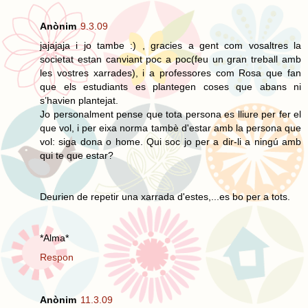
Anònim
9.3.09
jajajaja i jo tambe :) , gracies a gent com vosaltres la
societat estan canviant poc a poc(feu un gran treball amb
les vostres xarrades), i a professores com Rosa que fan
que els estudiants es plantegen coses que abans ni
s’havien plantejat.
Jo personalment pense que tota persona es lliure per fer el
que vol, i per eixa norma tambè d'estar amb la persona que
vol: siga dona o home. Qui soc jo per a dir-li a ningú amb
qui te que estar?
Deurien de repetir una xarrada d'estes,...es bo per a tots.
*Alma*
Respon
Anònim
11.3.09