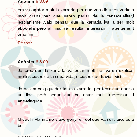
Anònim
6.3.09
em va agrdar molt la xarrada per que van dir unes veritats
molt grans per que varen parlar de la tansexualitat,i
lesbianisme .vaig pensar que la xarrada iva a ser molt
aboorida pero al final va resultar interesant . atentament
amonim
Respon
Anònim
6.3.09
Jo crec que la xarrada va estar molt bé, varen explicar
moltes coses de la seua vida, o coses que havien vist.
Jo no em vaig quedar tota la xarrada, per tenir que anar a
un lloc, però segur que va estar molt interessant i
entretinguda.
Miquel i Marina no s’avergonyiren del que van dir, això està
bé.