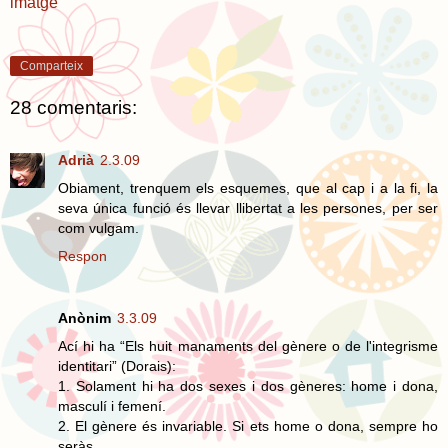
imatge
Comparteix
28 comentaris:
Adrià
2.3.09
Obiament, trenquem els esquemes, que al cap i a la fi, la
seva única funció és llevar llibertat a les persones, per ser
com vulgam.
Respon
Anònim
3.3.09
Ací hi ha “Els huit manaments del gènere o de l'integrisme
identitari” (Dorais):
1. Solament hi ha dos sexes i dos gèneres: home i dona,
masculí i femení.
2. El gènere és invariable. Si ets home o dona, sempre ho
seràs.