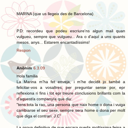
MARINA (que us llegeix des de Barcelona)
P.D: recordeu que podeu escriure'ns algun mail quan
vulgueu, sempre que vulgueu... Ara o d'aquí a uns quants
mesos, anys... Estarem encantadíssims!
Respon
Anònim
6.3.09
Hola familia
La Marina m'ha fet enveja, i m'he decidit jo també a
felicitar-vos a vosaltres, per preguntar sense por, epr
reflexiona ri fins i tot epr treure conclusions brillants com la
d'aquest/a company/a que diu:
"tens tota la rao, una persona que naix home o dona i vuiga
cambiarse el seu sexe, sempre sera home o dona per molt
que diga el contrari. J.C"
La prova definitiva de que encara queda moltíssima feina a