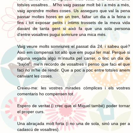
tots/es vosaltres... M'ho vaig passar molt bé i a més a més,
vaig aprendre moltes coses. Us asseguro que val la pena
passar moltes hores en un tren, faltar un dia a la feina o
fins i tot exposar petits i íntims trossets de la meva vida
davant de tanta gent si això fa que una sola persona
d'entre vosaltres pugui somriure una mica més.
Vaig veure molts somriures el passat dia 24, i sabeu què?
Això em compensa tot allò que em pugui fer mal. Perquè si
alguna vegada algú m'insulta pel carrer, o tinc un dia de
"bajón", me'n recordo de vosaltres i penso que faci el que
faci no m'he de rendir. Que a poc a poc entre tots/es anem
canviant les coses.
Creieu-me: les vostres mirades còmplices i els vostres
comentaris ho compensen tot.
Espero de veritat (i crec que el Miquel també) poder tornar
el proper curs.
Una abraçada molt forta (i no una de sola, sinó una per a
cadascú de vosaltres).