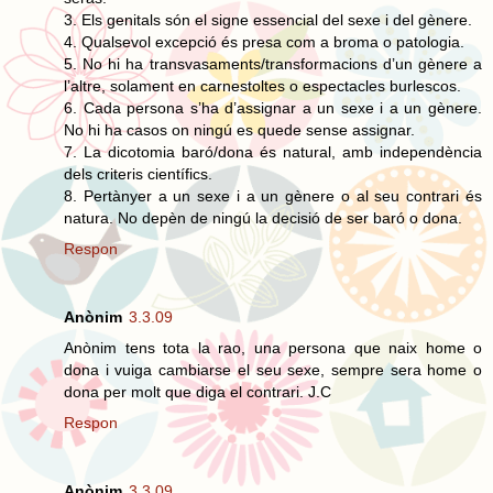
3. Els genitals són el signe essencial del sexe i del gènere.
4. Qualsevol excepció és presa com a broma o patologia.
5. No hi ha transvasaments/transformacions d’un gènere a
l’altre, solament en carnestoltes o espectacles burlescos.
6. Cada persona s’ha d’assignar a un sexe i a un gènere.
No hi ha casos on ningú es quede sense assignar.
7. La dicotomia baró/dona és natural, amb independència
dels criteris científics.
8. Pertànyer a un sexe i a un gènere o al seu contrari és
natura. No depèn de ningú la decisió de ser baró o dona.
Respon
Anònim
3.3.09
Anònim tens tota la rao, una persona que naix home o
dona i vuiga cambiarse el seu sexe, sempre sera home o
dona per molt que diga el contrari. J.C
Respon
Anònim
3.3.09