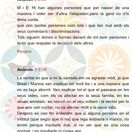
M i E: Hi han algunes persones que per naixer de una
manera i voler ser d'altra l'etiqueten,pero la gent no s'hi
dona conta
que son tambe persones com tots i que fan mal amb els
seus comentaris i discriminacions.
Tots siguem dones o homes davant de tot som persones i
tenin que respater la decisició dels altres.
Respon
Anònim
3.3.09
La veritat es que a mi la xarrada em va agradar molt, ja que
Mikel i Marina van explicar tot molt be i a una manera que
no es faça aborrit. Van explicar tot el que el passava en les
seus vides, com els va afectar en la seua familia, en les
seues amistats, en resum en el seu voltant i la veritat per lo
que ens van contar, no va afectar molt a le seua vida.
Despres es van fer entendre que si alguna persona en el
institut (que segur que ni ha) que siga lesbiana o marico, no
tenim perque tractarle mal, si no ver que es una cosa
normal, i no insultarle ni coses aixi.