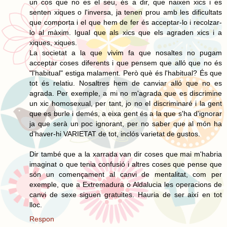
un cos que no es el seu, és a dir, que naixen xics i es
senten xiques o l'inversa, ja tenen prou amb les dificultats
que comporta i el que hem de fer és acceptar-lo i recolzar-
lo al màxim. Igual que als xics que els agraden xics i a
xiques, xiques.
La societat a la que vivim fa que nosaltes no pugam
acceptar coses diferents i que pensem que alló que no és
"l'habitual" estiga malament. Però què és l'habitual? És que
tot és relatiu. Nosaltres hem de canviar alló que no es
agrada. Per exemple, a mi no m'agrada que es discrimine
un xic homosexual, per tant, jo no el discriminaré i la gent
que es burle i demés, a eixa gent és a la que s'ha d'ignorar
ja que serà un poc ignorant, per no saber que al món ha
d'haver-hi VARIETAT de tot, inclós varietat de gustos.
Dir també que a la xarrada van dir coses que mai m'habria
imaginat o que tenia confusió i altres coses que pense que
són un començament al canvi de mentalitat, com per
exemple, que a Extremadura o Aldalucia les operacions de
canvi de sexe siguen gratuites. Hauria de ser així en tot
lloc.
Respon