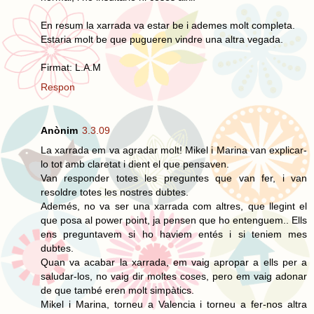
En resum la xarrada va estar be i ademes molt completa.
Estaria molt be que pugueren vindre una altra vegada.
Firmat: L.A.M
Respon
Anònim
3.3.09
La xarrada em va agradar molt! Mikel i Marina van explicar-
lo tot amb claretat i dient el que pensaven.
Van responder totes les preguntes que van fer, i van
resoldre totes les nostres dubtes.
Ademés, no va ser una xarrada com altres, que llegint el
que posa al power point, ja pensen que ho entenguem.. Ells
ens preguntavem si ho haviem entés i si teniem mes
dubtes.
Quan va acabar la xarrada, em vaig apropar a ells per a
saludar-los, no vaig dir moltes coses, pero em vaig adonar
de que també eren molt simpàtics.
Mikel i Marina, torneu a Valencia i torneu a fer-nos altra