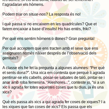
t’agradaran els hòmens.
Podem triar on situar-nos? La resposta és no!
I què passa si no encaixem en les quadrícules? Que et
farem encaixar a base d’insults! Ho has entés, friki?
Per què ens sentim hòmens o dones? Gran pregunta!
Per què acceptem que ens tracten amb el sexe que ens
assignaren només nàixer després de l’observació dels
genitals?
A classe els he fet la pregunta a algunes alumnes: “Per què
et sents dona?”. Una xica em contesta que perquè li agrada
pentinar-se els cabells, posar-se sabates de taló, pintar-se i
anar amb roba femenina. “Aleshores...”, conteste jo, “si a un
xic li agrada fer totes aquestes coses que tu dius, ja és una
xica?
Què els passa als xics a qui agrada fer coses de xiques? I a
les xiques que fan coses de xics? Els passa que els