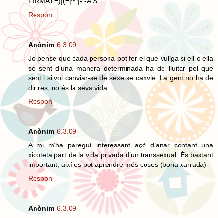
FIRMAT:=)|(=|^^|-.-A.S
Respon
Anònim
6.3.09
Jo pense que cada persona pot fer el que vullga si ell o ella
se sent d’una manera determinada ha de lluitar pel que
sent i si vol canviar-se de sexe se canvie. La gent no ha de
dir res, no és la seva vida.
Respon
Anònim
6.3.09
A mi m’ha paregut interessant açò d’anar contant una
xicoteta part de la vida privada d’un transsexual. És bastant
important, així es pot aprendre més coses (bona xarrada)
Respon
Anònim
6.3.09