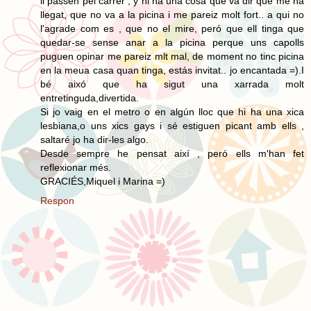
li passen pel carrer , y hi ha una cosa que va dir que me ha
llegat, que no va a la picina i me pareiz molt fort.. a qui no
l'agrade com es , que no el mire, peró que ell tinga que
quedar-se sense anar a la picina perque uns capolls
puguen opinar me pareiz mlt mal, de moment no tinc picina
en la meua casa quan tinga, estás invitat.. jo encantada =).I
bé aixó que ha sigut una xarrada molt
entretinguda,divertida.
Si jo vaig en el metro o en algún lloc que hi ha una xica
lesbiana,o uns xics gays i sé estiguen picant amb ells ,
saltaré jo ha dir-les algo.
Desde sempre he pensat així , peró ells m'han fet
reflexionar més.
GRACIÉS,Miquel i Marina =)
Respon