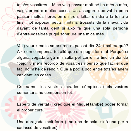
tots/es vosaltres... M'ho vaig passar molt bé i a més a més,
vaig aprendre moltes coses. Us asseguro que val la pena
passar moltes hores en un tren, faltar un dia a la feina o
fins i tot exposar petits i íntims trossets de la meva vida
davant de tanta gent si això fa que una sola persona
d'entre vosaltres pugui somriure una mica més.
Vaig veure molts somriures el passat dia 24, i sabeu què?
Això em compensa tot allò que em pugui fer mal. Perquè si
alguna vegada algú m'insulta pel carrer, o tinc un dia de
"bajón", me'n recordo de vosaltres i penso que faci el que
faci no m'he de rendir. Que a poc a poc entre tots/es anem
canviant les coses.
Creieu-me: les vostres mirades còmplices i els vostres
comentaris ho compensen tot.
Espero de veritat (i crec que el Miquel també) poder tornar
el proper curs.
Una abraçada molt forta (i no una de sola, sinó una per a
cadascú de vosaltres).