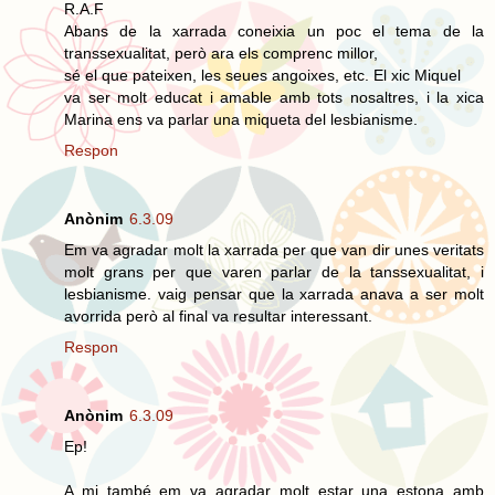
R.A.F
Abans de la xarrada coneixia un poc el tema de la
transsexualitat, però ara els comprenc millor,
sé el que pateixen, les seues angoixes, etc. El xic Miquel
va ser molt educat i amable amb tots nosaltres, i la xica
Marina ens va parlar una miqueta del lesbianisme.
Respon
Anònim
6.3.09
Em va agradar molt la xarrada per que van dir unes veritats
molt grans per que varen parlar de la tanssexualitat, i
lesbianisme. vaig pensar que la xarrada anava a ser molt
avorrida però al final va resultar interessant.
Respon
Anònim
6.3.09
Ep!
A mi també em va agradar molt estar una estona amb