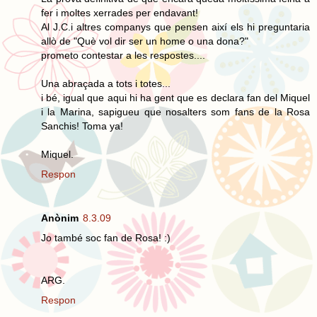
fer i moltes xerrades per endavant!
Al J.C.i altres companys que pensen així els hi preguntaria
allò de "Què vol dir ser un home o una dona?"
prometo contestar a les respostes....
Una abraçada a tots i totes...
i bé, igual que aqui hi ha gent que es declara fan del Miquel
i la Marina, sapigueu que nosalters som fans de la Rosa
Sanchis! Toma ya!
Miquel.
Respon
Anònim
8.3.09
Jo també soc fan de Rosa! :)
ARG.
Respon