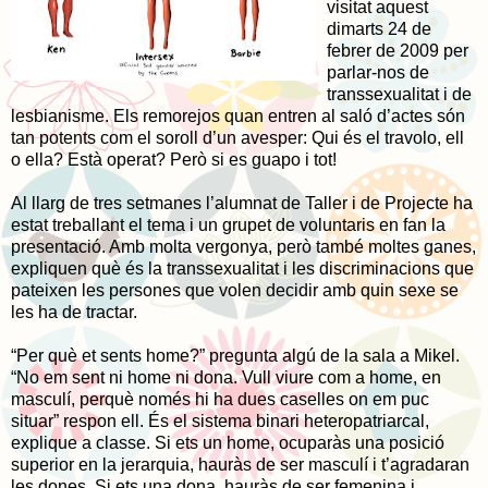
visitat aquest
dimarts 24 de
febrer de 2009 per
parlar-nos de
transsexualitat i de
lesbianisme. Els remorejos quan entren al saló d’actes són
tan potents com el soroll d’un avesper: Qui és el travolo, ell
o ella? Està operat? Però si es guapo i tot!
Al llarg de tres setmanes l’alumnat de Taller i de Projecte ha
estat treballant el tema i un grupet de voluntaris en fan la
presentació. Amb molta vergonya, però també moltes ganes,
expliquen què és la transsexualitat i les discriminacions que
pateixen les persones que volen decidir amb quin sexe se
les ha de tractar.
“Per què et sents home?” pregunta algú de la sala a Mikel.
“No em sent ni home ni dona. Vull viure com a home, en
masculí, perquè només hi ha dues caselles on em puc
situar” respon ell. És el sistema binari heteropatriarcal,
explique a classe. Si ets un home, ocuparàs una posició
superior en la jerarquia, hauràs de ser masculí i t’agradaran
les dones. Si ets una dona, hauràs de ser femenina i