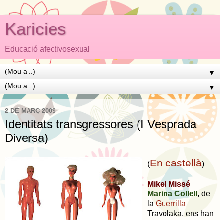
Karicies
Educació afectivosexual
▼
▼
2 DE MARÇ 2009
Identitats transgressores (I Vesprada
Diversa)
En castellà
(
)
Mikel Missé
i
Marina Collell
, de
la
Guerrilla
Travolaka, ens han