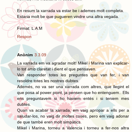
En resum la xarrada va estar be i ademes molt completa.
Estaria molt be que pugueren vindre una altra vegada.
Firmat: L.A.M
Respon
Anònim
3.3.09
La xarrada em va agradar molt! Mikel i Marina van explicar-
lo tot amb claretat i dient el que pensaven.
Van responder totes les preguntes que van fer, i van
resoldre totes les nostres dubtes.
Ademés, no va ser una xarrada com altres, que llegint el
que posa al power point, ja pensen que ho entenguem.. Ells
ens preguntavem si ho haviem entés i si teniem mes
dubtes.
Quan va acabar la xarrada, em vaig apropar a ells per a
saludar-los, no vaig dir moltes coses, pero em vaig adonar
de que també eren molt simpàtics.
Mikel i Marina, torneu a Valencia i torneu a fer-nos altra