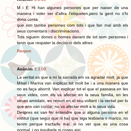
M i E: Hi han algunes persones que per naixer de una
manera i voler ser d'altra l'etiqueten,pero la gent no s'hi
dona conta
que son tambe persones com tots i que fan mal amb els
seus comentaris i discriminacions.
Tots siguem dones o homes davant de tot som persones i
tenin que respater la decisició dels altres.
Respon
Anònim
3.3.09
La veritat es que a mi la xarrada em va agradar molt, ja que
Mikel i Marina van explicar tot molt be i a una manera que
no es faça aborrit. Van explicar tot el que el passava en les
seus vides, com els va afectar en la seua familia, en les
seues amistats, en resum en el seu voltant i la veritat per lo
que ens van contar, no va afectar molt a le seua vida.
Despres es van fer entendre que si alguna persona en el
institut (que segur que ni ha) que siga lesbiana o marico, no
tenim perque tractarle mal, si no ver que es una cosa
normal, i no insultarle ni coses aixi.