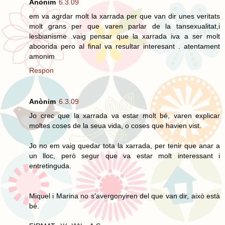
Anònim
6.3.09
em va agrdar molt la xarrada per que van dir unes veritats
molt grans per que varen parlar de la tansexualitat,i
lesbianisme .vaig pensar que la xarrada iva a ser molt
aboorida pero al final va resultar interesant . atentament
amonim
Respon
Anònim
6.3.09
Jo crec que la xarrada va estar molt bé, varen explicar
moltes coses de la seua vida, o coses que havien vist.
Jo no em vaig quedar tota la xarrada, per tenir que anar a
un lloc, però segur que va estar molt interessant i
entretinguda.
Miquel i Marina no s’avergonyiren del que van dir, això està
bé.