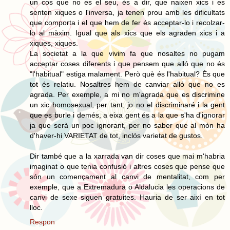
un cos que no es el seu, és a dir, que naixen xics i es
senten xiques o l'inversa, ja tenen prou amb les dificultats
que comporta i el que hem de fer és acceptar-lo i recolzar-
lo al màxim. Igual que als xics que els agraden xics i a
xiques, xiques.
La societat a la que vivim fa que nosaltes no pugam
acceptar coses diferents i que pensem que alló que no és
"l'habitual" estiga malament. Però què és l'habitual? És que
tot és relatiu. Nosaltres hem de canviar alló que no es
agrada. Per exemple, a mi no m'agrada que es discrimine
un xic homosexual, per tant, jo no el discriminaré i la gent
que es burle i demés, a eixa gent és a la que s'ha d'ignorar
ja que serà un poc ignorant, per no saber que al món ha
d'haver-hi VARIETAT de tot, inclós varietat de gustos.
Dir també que a la xarrada van dir coses que mai m'habria
imaginat o que tenia confusió i altres coses que pense que
són un començament al canvi de mentalitat, com per
exemple, que a Extremadura o Aldalucia les operacions de
canvi de sexe siguen gratuites. Hauria de ser així en tot
lloc.
Respon