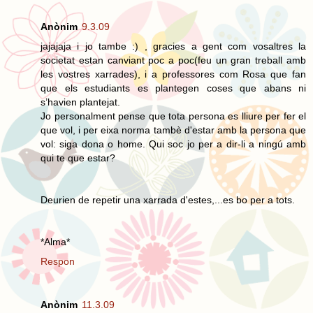
Anònim
9.3.09
jajajaja i jo tambe :) , gracies a gent com vosaltres la
societat estan canviant poc a poc(feu un gran treball amb
les vostres xarrades), i a professores com Rosa que fan
que els estudiants es plantegen coses que abans ni
s’havien plantejat.
Jo personalment pense que tota persona es lliure per fer el
que vol, i per eixa norma tambè d'estar amb la persona que
vol: siga dona o home. Qui soc jo per a dir-li a ningú amb
qui te que estar?
Deurien de repetir una xarrada d'estes,...es bo per a tots.
*Alma*
Respon
Anònim
11.3.09