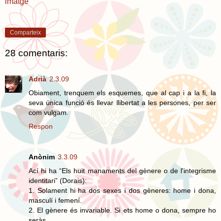
imatge
Comparteix
28 comentaris:
Adrià
2.3.09
Obiament, trenquem els esquemes, que al cap i a la fi, la
seva única funció és llevar llibertat a les persones, per ser
com vulgam.
Respon
Anònim
3.3.09
Ací hi ha “Els huit manaments del gènere o de l'integrisme
identitari” (Dorais):
1. Solament hi ha dos sexes i dos gèneres: home i dona,
masculí i femení.
2. El gènere és invariable. Si ets home o dona, sempre ho
seràs.