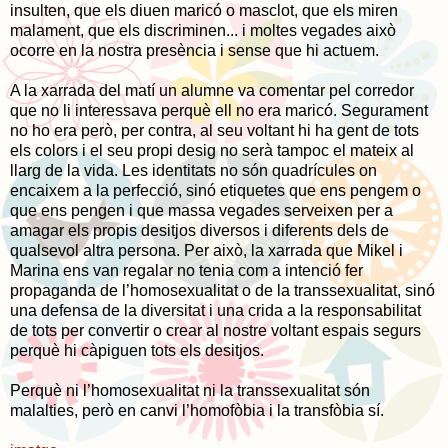
insulten, que els diuen maricó o masclot, que els miren
malament, que els discriminen... i moltes vegades això
ocorre en la nostra presència i sense que hi actuem.
A la xarrada del matí un alumne va comentar pel corredor
que no li interessava perquè ell no era maricó. Segurament
no ho era però, per contra, al seu voltant hi ha gent de tots
els colors i el seu propi desig no serà tampoc el mateix al
llarg de la vida. Les identitats no són quadrícules on
encaixem a la perfecció, sinó etiquetes que ens pengem o
que ens pengen i que massa vegades serveixen per a
amagar els propis desitjos diversos i diferents dels de
qualsevol altra persona. Per això, la xarrada que Mikel i
Marina ens van regalar no tenia com a intenció fer
propaganda de l’homosexualitat o de la transsexualitat, sinó
una defensa de la diversitat i una crida a la responsabilitat
de tots per convertir o crear al nostre voltant espais segurs
perquè hi càpiguen tots els desitjos.
Perquè ni l’homosexualitat ni la transsexualitat són
malalties, però en canvi l’homofòbia i la transfòbia sí.