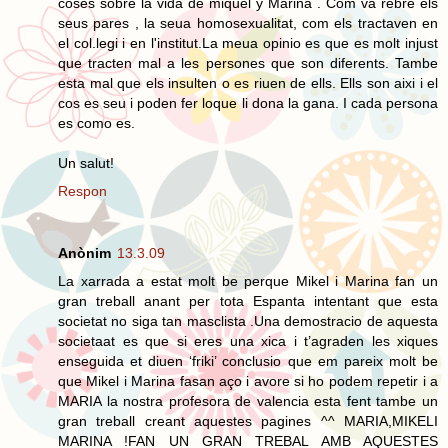
coses sobre la vida de miquel y Marina . Com va rebre els
seus pares , la seua homosexualitat, com els tractaven en
el col.legi i en l'institut.La meua opinio es que es molt injust
que tracten mal a les persones que son diferents. Tambe
esta mal que els insulten o es riuen de ells. Ells son aixi i el
cos es seu i poden fer loque li dona la gana. I cada persona
es como es.
Un salut!
Respon
Anònim
13.3.09
La xarrada a estat molt be perque Mikel i Marina fan un
gran treball anant per tota Espanta intentant que esta
societat no siga tan masclista .Una demostracio de aquesta
societaat es que si eres una xica i t’agraden les xiques
enseguida et diuen ‘friki’ conclusio que em pareix molt be
que Mikel i Marina fasan aço i avore si ho podem repetir i a
MARIA la nostra profesora de valencia esta fent tambe un
gran treball creant aquestes pagines ^^ MARIA,MIKELI
MARINA !FAN UN GRAN TREBAL AMB AQUESTES