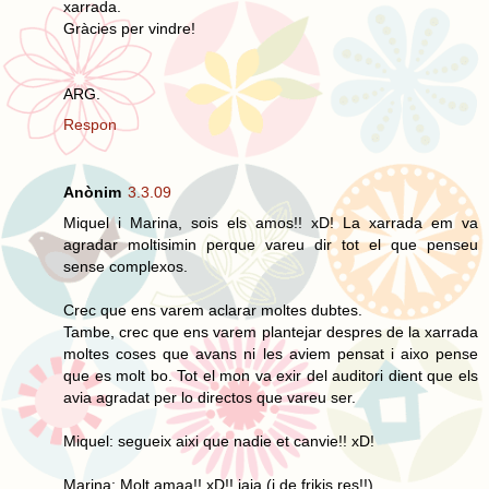
xarrada.
Gràcies per vindre!
ARG.
Respon
Anònim
3.3.09
Miquel i Marina, sois els amos!! xD! La xarrada em va
agradar moltisimin perque vareu dir tot el que penseu
sense complexos.
Crec que ens varem aclarar moltes dubtes.
Tambe, crec que ens varem plantejar despres de la xarrada
moltes coses que avans ni les aviem pensat i aixo pense
que es molt bo. Tot el mon va exir del auditori dient que els
avia agradat per lo directos que vareu ser.
Miquel: segueix aixi que nadie et canvie!! xD!
Marina: Molt amaa!! xD!! jaja (i de frikis res!!)