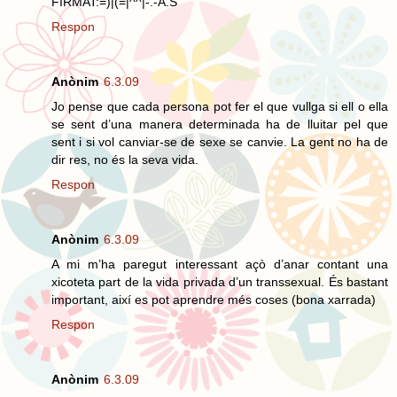
FIRMAT:=)|(=|^^|-.-A.S
Respon
Anònim
6.3.09
Jo pense que cada persona pot fer el que vullga si ell o ella
se sent d’una manera determinada ha de lluitar pel que
sent i si vol canviar-se de sexe se canvie. La gent no ha de
dir res, no és la seva vida.
Respon
Anònim
6.3.09
A mi m’ha paregut interessant açò d’anar contant una
xicoteta part de la vida privada d’un transsexual. És bastant
important, així es pot aprendre més coses (bona xarrada)
Respon
Anònim
6.3.09