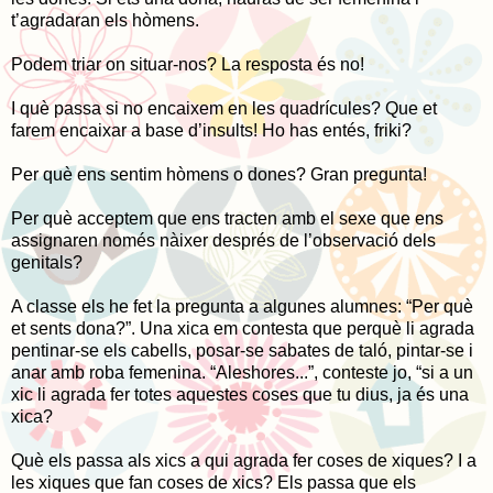
t’agradaran els hòmens.
Podem triar on situar-nos? La resposta és no!
I què passa si no encaixem en les quadrícules? Que et
farem encaixar a base d’insults! Ho has entés, friki?
Per què ens sentim hòmens o dones? Gran pregunta!
Per què acceptem que ens tracten amb el sexe que ens
assignaren només nàixer després de l’observació dels
genitals?
A classe els he fet la pregunta a algunes alumnes: “Per què
et sents dona?”. Una xica em contesta que perquè li agrada
pentinar-se els cabells, posar-se sabates de taló, pintar-se i
anar amb roba femenina. “Aleshores...”, conteste jo, “si a un
xic li agrada fer totes aquestes coses que tu dius, ja és una
xica?
Què els passa als xics a qui agrada fer coses de xiques? I a
les xiques que fan coses de xics? Els passa que els