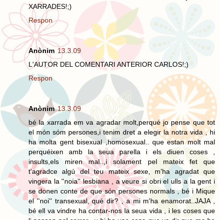
XARRADES!;)
Respon
Anònim
13.3.09
L'AUTOR DEL COMENTARI ANTERIOR CARLOS!;)
Respon
Anònim
13.3.09
bé la xarrada em va agradar molt,perqué jo pense que tot
el món sóm persones,i tenim dret a elegir la notra vida , hi
ha molta gent bisexual ,homosexual.. que estan molt mal
perquéixen amb la seua parella i els diuen coses ,
insults,els miren mal..,i solament pel mateix fet que
t'agradce algú del teu mateix sexe, m'ha agradat que
vingera la ''noia'' lesbiana , a veure si obri el ulls a la gent i
se donen conte de que són persones normals , bé i Mique
el ''noi'' transexual, qué dir? , a mi m'ha enamorat..JAJA ,
bé ell va vindre ha contar-nos la seua vida , i les coses que