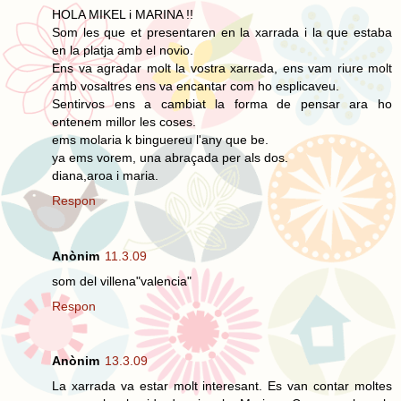
HOLA MIKEL i MARINA !!
Som les que et presentaren en la xarrada i la que estaba
en la platja amb el novio.
Ens va agradar molt la vostra xarrada, ens vam riure molt
amb vosaltres ens va encantar com ho esplicaveu.
Sentirvos ens a cambiat la forma de pensar ara ho
entenem millor les coses.
ems molaria k binguereu l'any que be.
ya ems vorem, una abraçada per als dos.
diana,aroa i maria.
Respon
Anònim
11.3.09
som del villena"valencia"
Respon
Anònim
13.3.09
La xarrada va estar molt interesant. Es van contar moltes