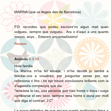
MARINA (que us llegeix des de Barcelona)
P.D: recordeu que podeu escriure'ns algun mail quan
vulgueu, sempre que vulgueu... Ara o d'aquí a uns quants
mesos, anys... Estarem encantadíssims!
Respon
Anònim
6.3.09
Hola familia
La Marina m'ha fet enveja, i m'he decidit jo també a
felicitar-vos a vosaltres, per preguntar sense por, epr
reflexiona ri fins i tot epr treure conclusions brillants com la
d'aquest/a company/a que diu:
"tens tota la rao, una persona que naix home o dona i vuiga
cambiarse el seu sexe, sempre sera home o dona per molt
que diga el contrari. J.C"
La prova definitiva de que encara queda moltíssima feina a