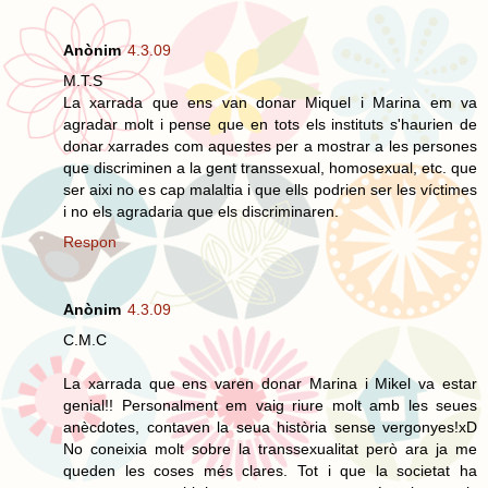
Anònim
4.3.09
M.T.S
La xarrada que ens van donar Miquel i Marina em va
agradar molt i pense que en tots els instituts s'haurien de
donar xarrades com aquestes per a mostrar a les persones
que discriminen a la gent transsexual, homosexual, etc. que
ser aixi no es cap malaltia i que ells podrien ser les víctimes
i no els agradaria que els discriminaren.
Respon
Anònim
4.3.09
C.M.C
La xarrada que ens varen donar Marina i Mikel va estar
genial!! Personalment em vaig riure molt amb les seues
anècdotes, contaven la seua història sense vergonyes!xD
No coneixia molt sobre la transsexualitat però ara ja me
queden les coses més clares. Tot i que la societat ha