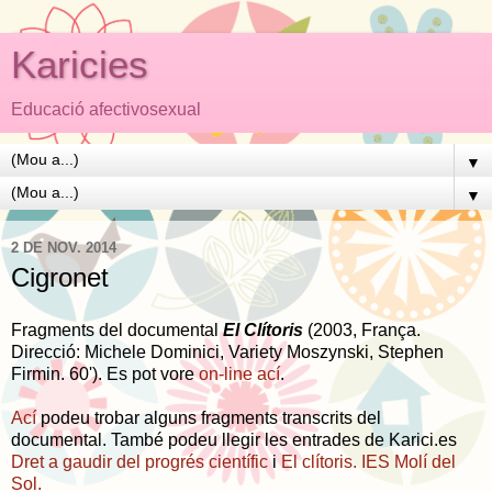
Karicies
Educació afectivosexual
▼
▼
2 DE NOV. 2014
Cigronet
Fragments del documental
El Clítoris
(2003, França.
Direcció: Michele Dominici, Variety Moszynski, Stephen
Firmin. 60'). Es pot vore
on-line ací
.
Ací
podeu trobar alguns fragments transcrits del
documental. També podeu llegir les entrades de Karici.es
Dret a gaudir del progrés científic
i
El clítoris. IES Molí del
Sol.