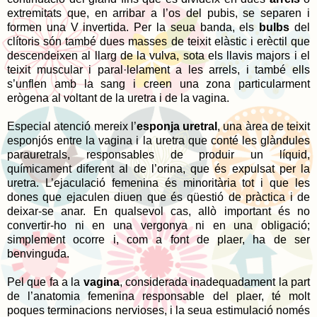
extremitats que, en arribar a l’os del pubis, se separen i
formen una V invertida. Per la seua banda, els
bulbs
del
clítoris són també dues masses de teixit elàstic i erèctil que
descendeixen al llarg de la vulva, sota els llavis majors i el
teixit muscular i paral·lelament a les arrels, i també ells
s’unflen amb la sang i creen una zona particularment
erògena al voltant de la uretra i de la vagina.
Especial atenció mereix l’
esponja uretral
, una àrea de teixit
esponjós entre la vagina i la uretra que conté les glàndules
parauretrals, responsables de produir un líquid,
químicament diferent al de l’orina, que és expulsat per la
uretra. L’ejaculació femenina és minoritària tot i que les
dones que ejaculen diuen que és qüestió de pràctica i de
deixar-se anar. En qualsevol cas, allò important és no
convertir-ho ni en una vergonya ni en una obligació;
simplement ocorre i, com a font de plaer, ha de ser
benvinguda.
Pel que fa a la
vagina
, considerada inadequadament la part
de l’anatomia femenina responsable del plaer, té molt
poques terminacions nervioses, i la seua estimulació només