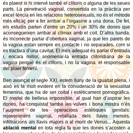
és plaent si hi intervé també el clítoris o alguna de les seues
parts. La penetració vaginal, convertida en la pràctica per
excel·lència en les relacions heterosexuals, no és el mètode
més eficaç per a fer arribar a l’orgasme a una dona. De fet,
els estudis parlen d’entre un 20% i un 30% de dones que
aconsegueixen arribar al clímax amb el coit. D’altra banda,
és incorrecte parlar d’obertura vaginal, ja que les parets de
la vagina estan sempre en contacte i no separades, com si
es tractara d’una cavitat. El més adequat és parlar d’entrada
i, encara millor, anomenar-la entrada clitoridiana de la
vagina perquè és el clítoris, i no la vagina, el responsable
del plaer femení.
Ben avançat el segle XXI, estem lluny de la igualtat plena, i
això es fa molt evident en la consideració de la sexualitat
femenina, que ha de ser coital i estèticament pornogràfica.
El model de bellesa impossible, al qual han d’aspirar les
dones, ha conquistat també les vulves i bona mostra n’és
l’augment de les operacions estètiques genitals:
rejoveniment vaginal, retallada dels llavis menors,
infiltracions als llavis majors o al mont de Venus... Aquesta
ablació mental
en tota regla fa que les dones s’acosten a