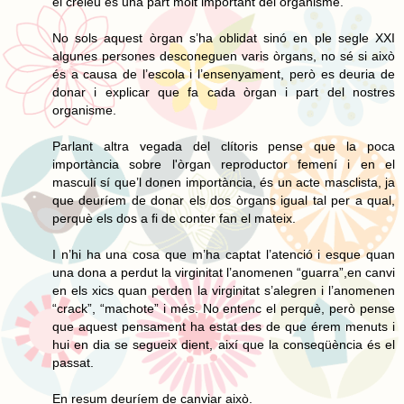
el creieu és una part molt important del organisme.
No sols aquest òrgan s’ha oblidat sinó en ple segle XXI
algunes persones desconeguen varis òrgans, no sé si això
és a causa de l’escola i l’ensenyament, però es deuria de
donar i explicar que fa cada òrgan i part del nostres
organisme.
Parlant altra vegada del clítoris pense que la poca
importància sobre l'òrgan reproductor femení i en el
masculí sí que’l donen importància, és un acte masclista, ja
que deuríem de donar els dos òrgans igual tal per a qual,
perquè els dos a fi de conter fan el mateix.
I n’hi ha una cosa que m’ha captat l’atenció i esque quan
una dona a perdut la virginitat l’anomenen “guarra”,en canvi
en els xics quan perden la virginitat s’alegren i l’anomenen
“crack”, “machote” i més. No entenc el perquè, però pense
que aquest pensament ha estat des de que érem menuts i
hui en dia se segueix dient, així que la conseqüència és el
passat.
En resum deuríem de canviar això.