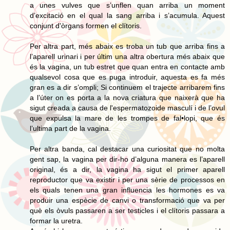
a unes vulves que s’unflen quan arriba un moment
d’excitació en el qual la sang arriba i s’acumula. Aquest
conjunt d'òrgans formen el clítoris.
Per altra part, més abaix es troba un tub que arriba fins a
l’aparell urinari i per últim una altra obertura més abaix que
és la vagina, un tub estret que quan entra en contacte amb
qualsevol cosa que es puga introduir, aquesta es fa més
gran es a dir s’ompli; Si continuem el trajecte arribarem fins
a l’úter on es porta a la nova criatura que naixerà que ha
sigut creada a causa de l'espermatozoide masculí i de l’ovul
que expulsa la mare de les trompes de fal•lopi, que és
l’ultima part de la vagina.
Per altra banda, cal destacar una curiositat que no molta
gent sap, la vagina per dir-ho d’alguna manera es l’aparell
original, és a dir, la vagina ha sigut el primer aparell
reproductor que va existir i per una sèrie de processos en
els quals tenen una gran influencia les hormones es va
produir una espècie de canvi o transformació que va per
què els òvuls passaren a ser testicles i el clítoris passara a
formar la uretra.