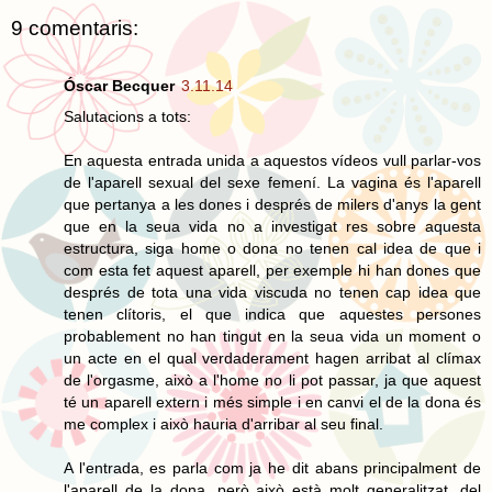
9 comentaris:
Óscar Becquer
3.11.14
Salutacions a tots:
En aquesta entrada unida a aquestos vídeos vull parlar-vos
de l'aparell sexual del sexe femení. La vagina és l'aparell
que pertanya a les dones i després de milers d'anys la gent
que en la seua vida no a investigat res sobre aquesta
estructura, siga home o dona no tenen cal idea de que i
com esta fet aquest aparell, per exemple hi han dones que
després de tota una vida viscuda no tenen cap idea que
tenen clítoris, el que indica que aquestes persones
probablement no han tingut en la seua vida un moment o
un acte en el qual verdaderament hagen arribat al clímax
de l'orgasme, això a l'home no li pot passar, ja que aquest
té un aparell extern i més simple i en canvi el de la dona és
me complex i això hauria d'arribar al seu final.
A l'entrada, es parla com ja he dit abans principalment de
l'aparell de la dona, però això està molt generalitzat, del