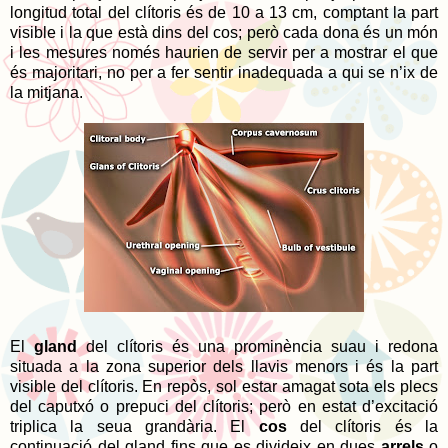
longitud total del clítoris és de 10 a 13 cm, comptant la part
visible i la que està dins del cos; però cada dona és un món
i les mesures només haurien de servir per a mostrar el que
és majoritari, no per a fer sentir inadequada a qui se n’ix de
la mitjana.
El
gland
del clítoris és una prominència suau i redona
situada a la zona superior dels llavis menors i és la part
visible del clítoris. En repòs, sol estar amagat sota els plecs
del caputxó o prepuci del clítoris; però en estat d’excitació
triplica la seua grandària. El
cos
del clítoris és la
continuació del gland fins que es divideix en dues
arrels
o