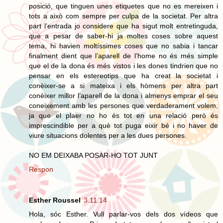
posició, que tinguen unes etiquetes que no es mereixen i
tots a això com sempre per culpa de la societat. Per altra
part l’entrada jo considere que ha sigut molt entretinguda,
que a pesar de saber-hi ja moltes coses sobre aquest
tema, hi havien moltíssimes coses que no sabia i tancar
finalment dient que l’aparell de l’home no és més simple
que el de la dona és més vistos i les dones tindrien que no
pensar en els estereotips que ha creat la societat i
conèixer-se a si mateixa i els hòmens per altra part
conèixer millor l’aparell de la dona i almenys emprar el seu
coneixement amb les persones que verdaderament volem,
ja que el plaer no ho és tot en una relació però és
imprescindible per a què tot puga eixir bé i no haver de
viure situacions dolentes per a les dues persones.
NO EM DEIXABA POSAR-HO TOT JUNT
Respon
Esther Roussel
3.11.14
Hola, sóc Esther. Vull parlar-vos dels dos vídeos que