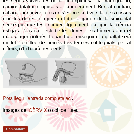
les seues vulves des de la incompletesa i la inadequació,
camins totalment oposats a l’apoderament. Ben al contrari,
cal anar per noves rutes on s’estime la diversitat dels cossos
i on les dones recuperen el dret a gaudir de la sexualitat
sense por que les critiquen. Igualment, cal que la ciència
estiga a l’alçada i estudie les dones i els hòmens amb el
mateix rigor i interés. I quan ho aconseguim, la igualtat serà
un fet i en lloc de només tres termes col·loquials per al
clítoris, n’hi haurà tres-cents.
Pots llegir l'entrada completa ací
.
Imatges del
CÈRVIX
o coll de l'úter.
Comparteix