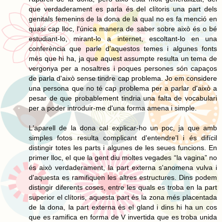
que verdaderament es parla és del clítoris una part dels
genitals femenins de la dona de la qual no es fa menció en
quasi cap lloc, l'única manera de saber sobre això és o bé
estudiant-lo, mirant-lo a internet, escoltant-lo en una
conferència que parle d'aquestos temes i algunes fonts
més que hi ha, ja que aquest assumpte resulta un tema de
vergonya per a nosaltres i poques persones són capaços
de parla d'això sense tindre cap problema. Jo em considere
una persona que no té cap problema per a parlar d'això a
pesar de que probablement tindria una falta de vocabulari
per a poder introduir-me d'una forma amena i simple.
L'aparell de la dona cal explicar-ho un poc, ja que amb
simples fotos resulta complicant d'entendre'l i és difícil
distingir totes les parts i algunes de les seues funcions. En
primer lloc, el que la gent diu moltes vegades “la vagina” no
és això verdaderament, la part externa s'anomena vulva i
d'aquesta es ramifiquen les altres estructures. Dins podem
distingir diferents coses, entre les quals es troba en la part
superior el clítoris, aquesta part és la zona més placentada
de la dona, la part externa és el gland i dins hi ha un cos
que es ramifica en forma de V invertida que es troba unida