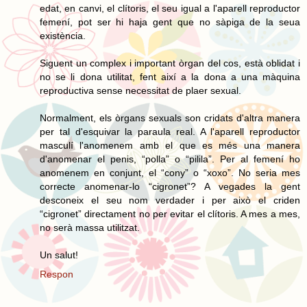
edat, en canvi, el clítoris, el seu igual a l'aparell reproductor
femení, pot ser hi haja gent que no sàpiga de la seua
existència.
Siguent un complex i important òrgan del cos, està oblidat i
no se li dona utilitat, fent així a la dona a una màquina
reproductiva sense necessitat de plaer sexual.
Normalment, els òrgans sexuals son cridats d'altra manera
per tal d'esquivar la paraula real. A l'aparell reproductor
masculí l'anomenem amb el que es més una manera
d'anomenar el penis, “polla” o “pilila”. Per al femení ho
anomenem en conjunt, el “cony” o “xoxo”. No seria mes
correcte anomenar-lo “cigronet”? A vegades la gent
desconeix el seu nom verdader i per això el criden
“cigronet” directament no per evitar el clítoris. A mes a mes,
no serà massa utilitzat.
Un salut!
Respon