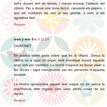
sofrir durant tant de temps, i menys encara, l’ablació del
clítoris. Per a donar una bona lecció, canviaria els papers, i
que els mutilaren als xics el seu glande, a vore si els
agradava tant.
Respon
ivan y eric 3 c
4.11.14
CIGRONET
En aquest video parla sobre que es la clitoris. Doncs la
clitoris no a sigut un òrgan molt investigat durant aquests
anys sols per cientìfics. La funció d'aquest es donar plaer a
les dones i sigut menypresiat per les persones d'aquesta
societat.
La nostra opiniósobre aquest text esque no es valora la
importancia dels organs com unes altres coses de les
dones.
Respon