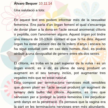
Álvaro Bequer
10.11.14
Una salutació a tots:
En aquest text ens podem informar més de la sexualitat
femenina. Ens parla d'un òrgan femení el qual s'encarrega
de donar plaer a la dona en l'acte sexual anomenat clítoris
o pepitilla, com l'anomenen alguns. Aquest òrgan pot tindre
una mesura de 10-13cm contant el que hi ha dins. Aquest
òrgan ha estat present des de fa milers d'anys i encara no
ha sigut estudiat com en cas dels homes. Això, es podria
atribuir a una desigualtat de genere entre els dos sexes.
El clítoris, es troba en la part superior de la vulva i es un
òrgan erèctil, es a dir, es plena de sang produint un
augment en el seu tamany, inclús, pot augmentar tres
vegades més que en estat natural.
Esta compost per terminacions nervioses molt sensibles
que donen plaer en l'acte sexual produint un augment de
tamany dels bulbs del clítoris. Aquestos, es creu que
serveixen per a protegir la uretra femenina i no perjudicar
amb danys en la penetració. Es pensava que la vagina era
la part on les terminacions nervioses eren més abundants.