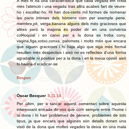
A més hi ha una característica que cada vegada em crida
més l’atenció i una vegada tras altra acabes fart de veure-
ho i escoltar-ho. Hi han dos-cents mil formes de nomenar
les parts íntimes dels hòmens com per exemple pene,
membre,pit, verga,banana alguns dels més graciosos que
altres però la majoria és poder dir en una conversa
col•loquial i en canvi per a la dona es troba cony,
vagina,figa,xotxo,conxa, palometa i molts més que encara
que siguen graciosos i hi haja algú que siga més formal
resulten més despectius i això no es reflecteix d’una forma
agradable ni positiva per a la dona i en la meua opinió això
hi hauria d’eradicar-se
Respon
Óscar Becquer
3.11.14
Per últim, per a tancar aquest comentari sobre aquesta
interessant entrada dir-vos que com sempre entre l’home i
la dona i hi han problemes de gènere, problemes de tots
tipus, ja que encara que algunes són detalls donen una
visió de la dona que moltes vegades la deixa en una mala