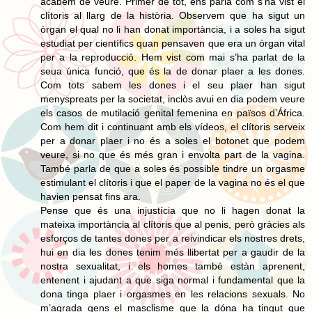
acabem de veure. Primer de tot, ens parla com s’ha vist el
clítoris al llarg de la història. Observem que ha sigut un
òrgan el qual no li han donat importància, i a soles ha sigut
estudiat per científics quan pensaven que era un òrgan vital
per a la reproducció. Hem vist com mai s’ha parlat de la
seua única funció, que és la de donar plaer a les dones.
Com tots sabem les dones i el seu plaer han sigut
menyspreats per la societat, inclòs avui en dia podem veure
els casos de mutilació genital femenina en països d’África.
Com hem dit i continuant amb els vídeos, el clítoris serveix
per a donar plaer i no és a soles el botonet que podem
veure, si no que és més gran i envolta part de la vagina.
També parla de que a soles és possible tindre un orgasme
estimulant el clítoris i que el paper de la vagina no és el que
havien pensat fins ara.
Pense que és una injustícia que no li hagen donat la
mateixa importància al clítoris que al penis, però gràcies als
esforços de tantes dones per a reivindicar els nostres drets,
hui en dia les dones tenim més llibertat per a gaudir de la
nostra sexualitat, i els homes també estàn aprenent,
entenent i ajudant a que siga normal i fundamental que la
dona tinga plaer i orgasmes en les relacions sexuals. No
m’agrada gens el masclisme que la dóna ha tingut que