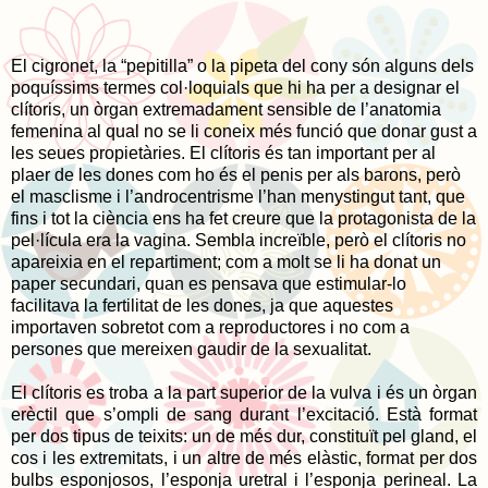
El cigronet, la “pepitilla” o la pipeta del cony són alguns dels
poquíssims termes col·loquials que hi ha per a designar el
clítoris, un òrgan extremadament sensible de l’anatomia
femenina al qual no se li coneix més funció que donar gust a
les seues propietàries. El clítoris és tan important per al
plaer de les dones com ho és el penis per als barons, però
el masclisme i l’androcentrisme l’han menystingut tant, que
fins i tot la ciència ens ha fet creure que la protagonista de la
pel·lícula era la vagina. Sembla increïble, però el clítoris no
apareixia en el repartiment; com a molt se li ha donat un
paper secundari, quan es pensava que estimular-lo
facilitava la fertilitat de les dones, ja que aquestes
importaven sobretot com a reproductores i no com a
persones que mereixen gaudir de la sexualitat.
El clítoris es troba a la part superior de la vulva i és un òrgan
erèctil que s’ompli de sang durant l’excitació. Està format
per dos tipus de teixits: un de més dur, constituït pel gland, el
cos i les extremitats, i un altre de més elàstic, format per dos
bulbs esponjosos, l’esponja uretral i l’esponja perineal. La