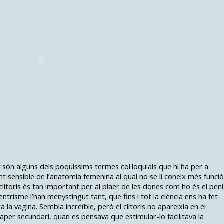
ony són alguns dels poquíssims termes col·loquials que hi ha per a
t sensible de l’anatomia femenina al qual no se li coneix més funció
clítoris és tan important per al plaer de les dones com ho és el peni
ntrisme l’han menystingut tant, que fins i tot la ciència ens ha fet
a la vagina. Sembla increïble, però el clítoris no apareixia en el
aper secundari, quan es pensava que estimular-lo facilitava la