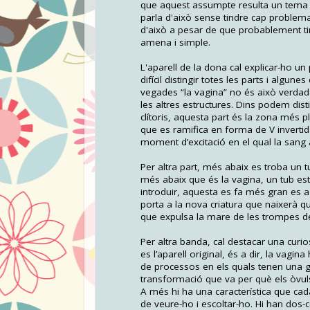
que aquest assumpte resulta un tema 
parla d'això sense tindre cap problem
d'això a pesar de que probablement ti
amena i simple.
L'aparell de la dona cal explicar-ho un
difícil distingir totes les parts i algun
vegades “la vagina” no és això verdad
les altres estructures. Dins podem disti
clítoris, aquesta part és la zona més p
que es ramifica en forma de V inverti
moment d’excitació en el qual la sang a
Per altra part, més abaix es troba un tu
més abaix que és la vagina, un tub es
introduir, aquesta es fa més gran es a d
porta a la nova criatura que naixerà q
que expulsa la mare de les trompes de f
Per altra banda, cal destacar una curi
es l’aparell original, és a dir, la vagin
de processos en els quals tenen una g
transformació que va per què els òvuls 
A més hi ha una característica que cad
de veure-ho i escoltar-ho. Hi han dos