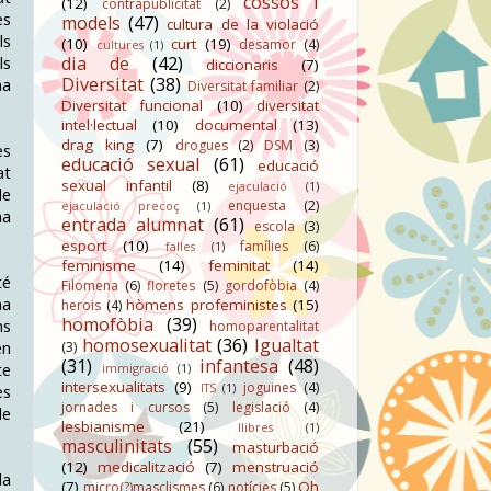
cossos i
(12)
contrapublicitat
(2)
es
models
(47)
cultura de la violació
ls
(10)
curt
(19)
desamor
(4)
cultures
(1)
ls
dia de
(42)
diccionaris
(7)
Diversitat
(38)
na
Diversitat familiar
(2)
Diversitat funcional
(10)
diversitat
intel·lectual
(10)
documental
(13)
drag king
(7)
drogues
(2)
DSM
(3)
es
educació sexual
(61)
educació
at
sexual infantil
(8)
ejaculació
(1)
de
enquesta
(2)
ejaculació precoç
(1)
na
entrada alumnat
(61)
escola
(3)
esport
(10)
famílies
(6)
falles
(1)
feminisme
(14)
feminitat
(14)
té
Filomena
(6)
floretes
(5)
gordofòbia
(4)
na
hòmens profeministes
(15)
herois
(4)
homofòbia
(39)
ns
homoparentalitat
homosexualitat
(36)
Igualtat
en
(3)
(31)
infantesa
(48)
te
immigració
(1)
intersexualitats
(9)
joguines
(4)
ITS
(1)
es
jornades i cursos
(5)
legislació
(4)
de
lesbianisme
(21)
llibres
(1)
masculinitats
(55)
masturbació
(12)
medicalització
(7)
menstruació
la
(7)
Oh
micro(?)masclismes
(6)
notícies
(5)