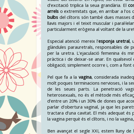
d’excitació triplica la seua grandària. El
co
arrels
o extremitats que, en arribar a l’os 
bulbs
del clítoris són també dues masses de t
llavis majors i el teixit muscular i paral·l
particularment erògena al voltant de la uret
Especial atenció mereix l’
esponja uretral
, 
glàndules parauretrals, responsables de pr
per la uretra. L’ejaculació femenina és m
pràctica i de deixar-se anar. En qualsevol
obligació; simplement ocorre i, com a font 
Pel que fa a la
vagina
, considerada inadeq
molt poques terminacions nervioses, i la seu
de les seues parts. La penetració vagin
heterosexuals, no és el mètode més eficaç 
d’entre un 20% i un 30% de dones que acons
parlar d’obertura vaginal, ja que les par
tractara d’una cavitat. El més adequat és p
la vagina perquè és el clítoris, i no la vagin
Ben avançat el segle XXI, estem lluny de l