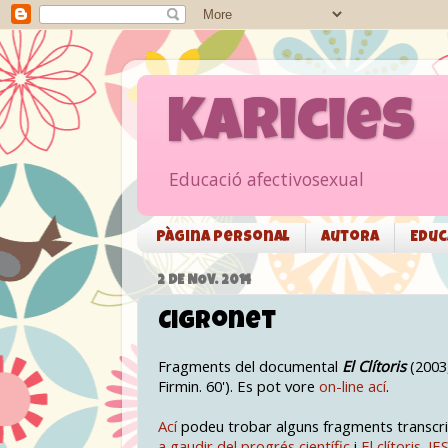
Karicies
Educació afectivosexual
Pàgina personal
Autora
Educ
2 DE NOV. 2014
Cigronet
Fragments del documental
El Clítoris
(2003
Firmin. 60'). Es pot vore
on-line ací
.
Ací
podeu trobar alguns fragments transcrit
a gaudir del progrés científic
i
El clítoris. IE