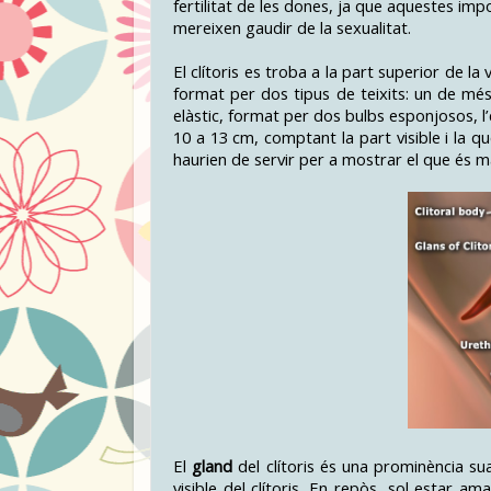
fertilitat de les dones, ja que aquestes i
mereixen gaudir de la sexualitat.
El clítoris es troba a la part superior de la
format per dos tipus de teixits: un de més 
elàstic, format per dos bulbs esponjosos, l’e
10 a 13 cm, comptant la part visible i la 
haurien de servir per a mostrar el que és maj
El
gland
del clítoris és una prominència sua
visible del clítoris. En repòs, sol estar a