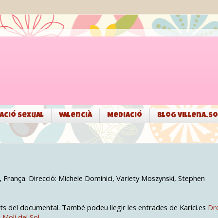
ació sexual
Valencià
Mediació
Blog Villena.so
, França. Direcció: Michele Dominici, Variety Moszynski, Stephen
s del documental. També podeu llegir les entrades de Karici.es
Dr
S Molí del Sol.