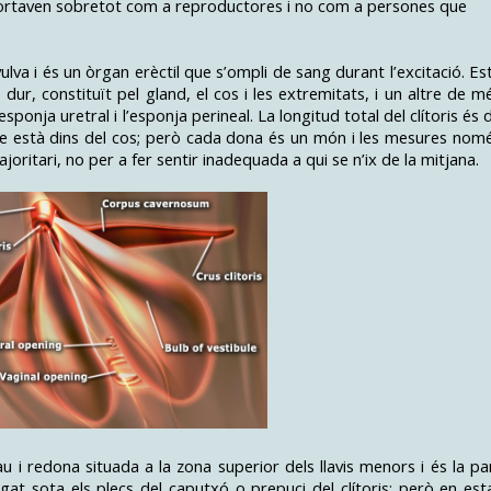
mportaven sobretot com a reproductores i no com a persones que
 vulva i és un òrgan erèctil que s’ompli de sang durant l’excitació. Es
dur, constituït pel gland, el cos i les extremitats, i un altre de m
sponja uretral i l’esponja perineal. La longitud total del clítoris és 
que està dins del cos; però cada dona és un món i les mesures nom
oritari, no per a fer sentir inadequada a qui se n’ix de la mitjana.
u i redona situada a la zona superior dels llavis menors i és la pa
magat sota els plecs del caputxó o prepuci del clítoris; però en est