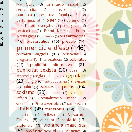
al
My Goig
(8)
orientació sexual
(2)
ns
p/maternitat
(5)
pansexualitat
(2)
de
patriarcat
(3)
pel·lícula infantil
(4)
pèls
(2)
la
plaer
(17)
performativitat
(1)
poliamor
(1)
porno venjatiu
(2)
pornografia
(2)
es
por
(1)
postcoital
(3)
Premi Karícia i Premi
or
presentacions
Mossegada
(5)
premsa
(1)
ix
(16)
preservatius
(15)
pressió
(14)
al
primer cicle d'eso
(146)
primera vegada
(18)
princeses
(5)
publicitat
prostitució
(2)
programa TV
(1)
(14)
publicitat alternativa
(21)
publicitat sexista
(30)
queer
(3)
relats
regla de la inversió
(2)
racisme
(1)
(23)
religió
(6)
revistes
reproductisme
(1)
sèries i pel·lis
(64)
(4)
salut
(2)
sexisme
(30)
sexting
(4)
sexualitat
infantil
(2)
sexualització infantil
(2)
Stop diverfòbia
(5)
sororitat
(1)
taxa rosa
(1)
TRANS
(43)
transfòbia
(19)
unitat
Vesprada
vellesa
(5)
didàctica
(1)
Diversa
(8)
violació
(17)
vibrador
(3)
violència masclista
violència
(18)
(51)
violència sexual
(13)
virginitat
(4)