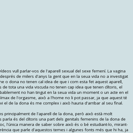
deos vull parlar-vos de l'aparell sexual del sexe femení. La vagina
 després de milers d'anys la gent que en la seua vida no a investigat
me o dona no tenen cal idea de que i com esta fet aquest aparell,
e tota una vida viscuda no tenen cap idea que tenen clítoris, el
bablement no han tingut en la seua vida un moment o un acte en el
ímax de l'orgasme, això a l'home no li pot passar, ja que aquest té
vi el de la dona és me complex i això hauria d'arribar al seu final.
ns principalment de l'aparell de la dona, però això està molt
 parla és del clítoris una part dels genitals femenins de la dona de
loc, l'única manera de saber sobre això és o bé estudiant-lo, mirant-
ferència que parle d'aquestos temes i algunes fonts més que hi ha, ja