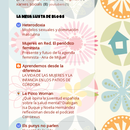
xarxes socials
(8)
youtubers
(1)
LA MEUA LLISTA DE BLOGS
Heterodoxia
Modelos sexuales y dominación
masculina
Mujeres en Red. El periódico
feminista
Presente y futuo de la agenda
feminista - Ana de Miguel
Aprendemos desde la
diferencia
LA VIDA DE LAS MUJERES Y LA
INFANCIA EN LOS PATIOS DE
CÓRDOBA
La Psico Woman
¿Qué opina la juventud española
sobre la salud mental? Dialogan
Isa Duque y Noelia Hernández
reflexionan desde el podcast
Consexus
Els punys no parlen