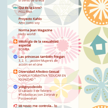
El sentit de la vida
Qui és la Lore?
PELL FINA
Proyecto Kahlo
Amo como soy
Norma Jean Magazine
Hello world!
Mitología de la sexualidad
especial
BOMBA
Las princesas también friegan
3, 2, 1… ¡acción! Mujeres de
acción en el cine
Diversidad Afectivo-Sexual
CHARLA FORMATIVA "EDUCAR EN
IGUALDAD "
yoligoyodecido
El sábado 3 de febrero
#Todaslocas con Zororak y
Psicowoman
Mi novio me controla... lo