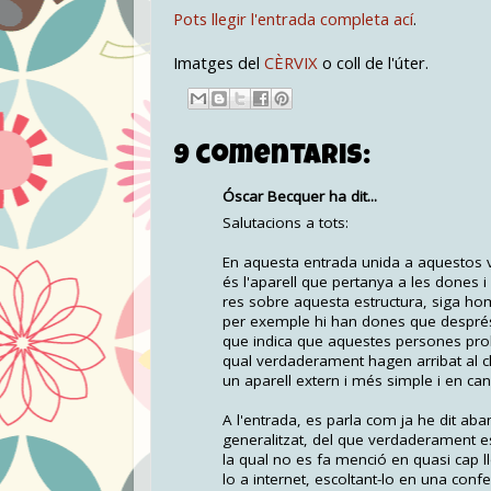
Pots llegir l'entrada completa ací
.
Imatges del
CÈRVIX
o coll de l'úter.
9 comentaris:
Óscar Becquer ha dit...
Salutacions a tots:
En aquesta entrada unida a aquestos ví
és l'aparell que pertanya a les dones i
res sobre aquesta estructura, siga ho
per exemple hi han dones que després d
que indica que aquestes persones pro
qual verdaderament hagen arribat al cl
un aparell extern i més simple i en can
A l'entrada, es parla com ja he dit aba
generalitzat, del que verdaderament es
la qual no es fa menció en quasi cap l
lo a internet, escoltant-lo en una con