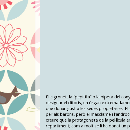
El cigronet, la “pepitilla” o la pipeta del c
designar el clítoris, un òrgan extremadamen
que donar gust a les seues propietàries. El 
per als barons, però el masclisme i l’androce
creure que la protagonista de la pel·lícula er
repartiment; com a molt se li ha donat un p