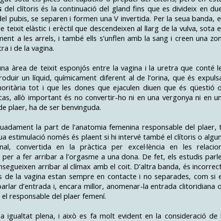
s
del clítoris és la continuació del gland fins que es divideix en du
del pubis, se separen i formen una V invertida. Per la seua banda, e
eixit elàstic i erèctil que descendeixen al llarg de la vulva, sota e
elament a les arrels, i també ells s’unflen amb la sang i creen una zo
ra i de la vagina.
una àrea de teixit esponjós entre la vagina i la uretra que conté l
oduir un líquid, químicament diferent al de l’orina, que és expuls
inoritària tot i que les dones que ejaculen diuen que és qüestió 
 cas, allò important és no convertir-ho ni en una vergonya ni en u
de plaer, ha de ser benvinguda.
uadament la part de l’anatomia femenina responsable del plaer, 
a estimulació només és plaent si hi intervé també el clítoris o algu
al, convertida en la pràctica per excel·lència en les relacio
per a fer arribar a l’orgasme a una dona. De fet, els estudis parl
egueixen arribar al clímax amb el coit. D’altra banda, és incorrec
ets de la vagina estan sempre en contacte i no separades, com si 
arlar d’entrada i, encara millor, anomenar-la entrada clitoridiana 
a, el responsable del plaer femení.
a igualtat plena, i això es fa molt evident en la consideració de 