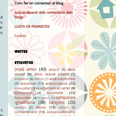
Com fer un comentari al blog
Autoavaluació dels comentaris dels
tà
blogs
és
LLISTA DE FEMINISTES
de
és
Padlets
VISITES
ETIQUETES
(mal) amor
(43)
abús
ablació
(5)
sexual
(9)
Abús sexual infantil
(7)
androcentrisme
activisme
(4)
AMPGIL
(1)
(7)
aniversari
(11)
anticoncepció
(22)
assetjament al carrer
(8)
asexualitat
(3)
binarisme
(15)
avortament
(4)
campanya
bisexualitat
(4)
bloguers
(1)
igualitària
(38)
cançons
(25)
clítoris
(19)
censura
(2)
còmics
(5)
rt
consentiment
(13)
conservadorisme
at