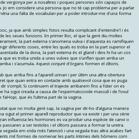
de vergonya per a nosaltres i poques persones són capaços de
a. Jo em considere una persona que no té cap problema per a parlar
ndria una falta de vocabulari per a poder introduir-me d'una forma
 poc, ja que amb simples fotos resulta complicant d'entendre'l i és
es de les seues funcions. En primer lloc, el que la gent diu moltes
erament, la part externa s'anomena vulva i d'aquesta es ramifiquen
ngir diferents coses, entre les quals es troba en la part superior el
lacentada de la dona, la part externa és el gland i dins hi ha un cos
da que es troba unida a unes vulves que s’unflen quan arriba un
rriba i s’acumula. Aquest conjunt d'òrgans formen el clítoris.
b que arriba fins a l’aparell urinari i per últim una altra obertura
tret que quan entra en contacte amb qualsevol cosa que es puga
ir s’ompli; Si continuem el trajecte arribarem fins a l’úter on es
ue ha sigut creada a causa de l'espermatozoide masculí i de l’ovul
al•lopi, que és l’ultima part de la vagina.
ositat que no molta gent sap, la vagina per dir-ho d’alguna manera
a ha sigut el primer aparell reproductor que va existir i per una sèrie
ran influencia les hormones es va produir una espècie de canvi o
passaren a ser testicles i el clítoris passara a formar la uretra.
a vegada em crida més l’atenció i una vegada tras altra acabes fart
-cents mil formes de nomenar les parts íntimes dels hòmens com