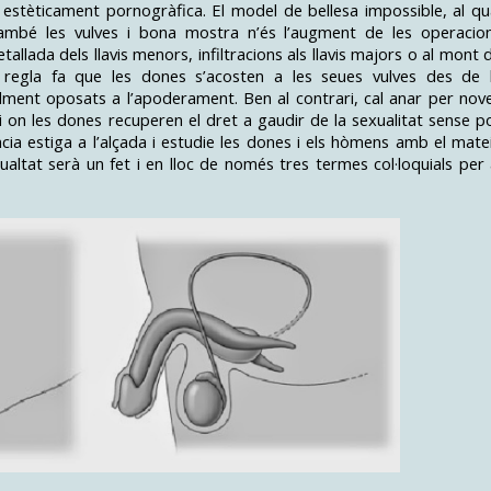
i estèticament pornogràfica. El model de bellesa impossible, al qu
també les vulves i bona mostra n’és l’augment de les operacio
tallada dels llavis menors, infiltracions als llavis majors o al mont 
regla fa que les dones s’acosten a les seues vulves des de 
alment oposats a l’apoderament. Ben al contrari, cal anar per nov
 i on les dones recuperen el dret a gaudir de la sexualitat sense p
ència estiga a l’alçada i estudie les dones i els hòmens amb el mate
gualtat serà un fet i en lloc de només tres termes col·loquials per 