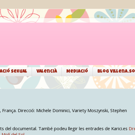
ació sexual
Valencià
Mediació
Blog Villena.so
, França. Direcció: Michele Dominici, Variety Moszynski, Stephen
s del documental. També podeu llegir les entrades de Karici.es
Dr
S Molí del Sol.