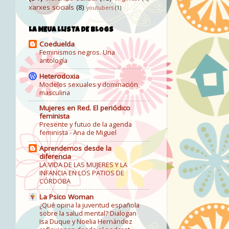
xarxes socials
(8)
youtubers
(1)
LA MEUA LLISTA DE BLOGS
Coeduelda
Feminismos negros. Una
antología
Heterodoxia
Modelos sexuales y dominación
masculina
Mujeres en Red. El periódico
feminista
Presente y futuo de la agenda
feminista - Ana de Miguel
Aprendemos desde la
diferencia
LA VIDA DE LAS MUJERES Y LA
INFANCIA EN LOS PATIOS DE
CÓRDOBA
La Psico Woman
¿Qué opina la juventud española
sobre la salud mental? Dialogan
Isa Duque y Noelia Hernández