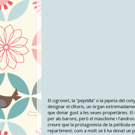
El cigronet, la “pepitilla” o la pipeta del c
designar el clítoris, un òrgan extremadamen
que donar gust a les seues propietàries. El 
per als barons, però el masclisme i l’androce
creure que la protagonista de la pel·lícula er
repartiment; com a molt se li ha donat un p