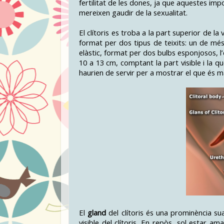
fertilitat de les dones, ja que aquestes i
mereixen gaudir de la sexualitat.
El clítoris es troba a la part superior de la
format per dos tipus de teixits: un de més 
elàstic, format per dos bulbs esponjosos, l’e
10 a 13 cm, comptant la part visible i la 
haurien de servir per a mostrar el que és maj
El
gland
del clítoris és una prominència sua
visible del clítoris. En repòs, sol estar a