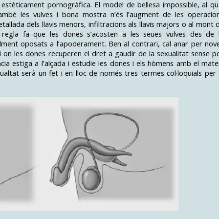
i estèticament pornogràfica. El model de bellesa impossible, al qu
també les vulves i bona mostra n’és l’augment de les operacio
tallada dels llavis menors, infiltracions als llavis majors o al mont 
regla fa que les dones s’acosten a les seues vulves des de 
alment oposats a l’apoderament. Ben al contrari, cal anar per nov
 i on les dones recuperen el dret a gaudir de la sexualitat sense p
ència estiga a l’alçada i estudie les dones i els hòmens amb el mate
gualtat serà un fet i en lloc de només tres termes col·loquials per 