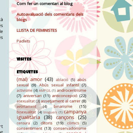
Com fer un comentari al blog
Autoavaluació dels comentaris dels
tà
blogs
és
LLISTA DE FEMINISTES
de
és
Padlets
VISITES
ETIQUETES
(mal) amor
(43)
abús
ablació
(5)
sexual
(9)
Abús sexual infantil
(7)
androcentrisme
activisme
(4)
AMPGIL
(1)
(7)
aniversari
(11)
anticoncepció
(22)
assetjament al carrer
(8)
asexualitat
(3)
binarisme
(15)
avortament
(4)
campanya
bisexualitat
(4)
bloguers
(1)
igualitària
(38)
cançons
(25)
clítoris
(19)
censura
(2)
còmics
(5)
rt
consentiment
(13)
conservadorisme
at