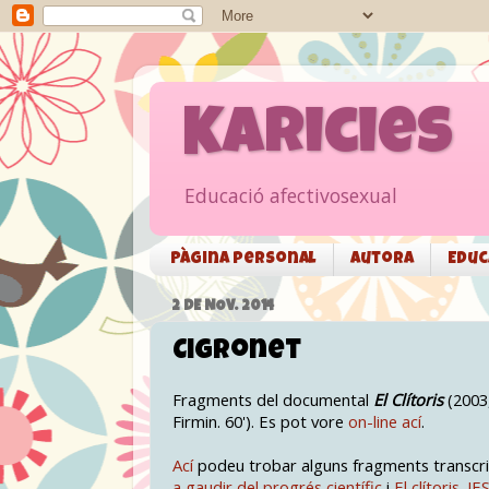
Karicies
Educació afectivosexual
Pàgina personal
Autora
Educ
2 DE NOV. 2014
Cigronet
Fragments del documental
El Clítoris
(2003
Firmin. 60'). Es pot vore
on-line ací
.
Ací
podeu trobar alguns fragments transcrit
a gaudir del progrés científic
i
El clítoris. IE