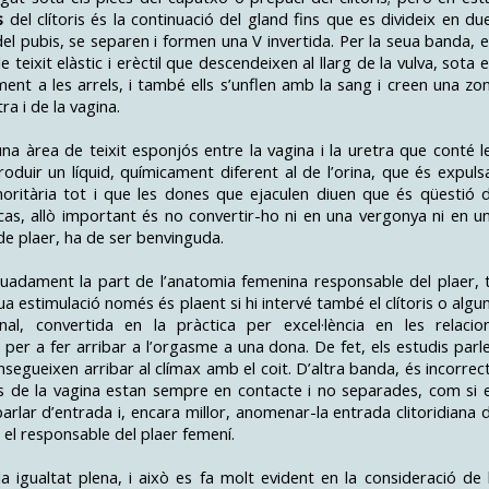
s
del clítoris és la continuació del gland fins que es divideix en du
del pubis, se separen i formen una V invertida. Per la seua banda, e
eixit elàstic i erèctil que descendeixen al llarg de la vulva, sota e
elament a les arrels, i també ells s’unflen amb la sang i creen una zo
ra i de la vagina.
una àrea de teixit esponjós entre la vagina i la uretra que conté l
oduir un líquid, químicament diferent al de l’orina, que és expuls
inoritària tot i que les dones que ejaculen diuen que és qüestió 
 cas, allò important és no convertir-ho ni en una vergonya ni en u
de plaer, ha de ser benvinguda.
uadament la part de l’anatomia femenina responsable del plaer, 
a estimulació només és plaent si hi intervé també el clítoris o algu
al, convertida en la pràctica per excel·lència en les relacio
per a fer arribar a l’orgasme a una dona. De fet, els estudis parl
egueixen arribar al clímax amb el coit. D’altra banda, és incorrec
ets de la vagina estan sempre en contacte i no separades, com si 
arlar d’entrada i, encara millor, anomenar-la entrada clitoridiana 
a, el responsable del plaer femení.
a igualtat plena, i això es fa molt evident en la consideració de 