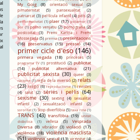
al
My Goig
(8)
orientació sexual
(2)
ns
p/maternitat
(5)
pansexualitat
(2)
de
patriarcat
(3)
pel·lícula infantil
(4)
pèls
(2)
la
plaer
(17)
performativitat
(1)
poliamor
(1)
porno venjatiu
(2)
pornografia
(2)
es
por
(1)
postcoital
(3)
Premi Karícia i Premi
or
presentacions
Mossegada
(5)
premsa
(1)
ix
(16)
preservatius
(15)
pressió
(14)
al
primer cicle d'eso
(146)
primera vegada
(18)
princeses
(5)
publicitat
prostitució
(2)
programa TV
(1)
(14)
publicitat alternativa
(21)
publicitat sexista
(30)
queer
(3)
relats
regla de la inversió
(2)
racisme
(1)
(23)
religió
(6)
revistes
reproductisme
(1)
sèries i pel·lis
(64)
(4)
salut
(2)
sexisme
(30)
sexting
(4)
sexualitat
infantil
(2)
sexualització infantil
(2)
Stop diverfòbia
(5)
sororitat
(1)
taxa rosa
(1)
TRANS
(43)
transfòbia
(19)
unitat
Vesprada
vellesa
(5)
didàctica
(1)
Diversa
(8)
violació
(17)
vibrador
(3)
violència masclista
violència
(18)
(51)
violència sexual
(13)
virginitat
(4)