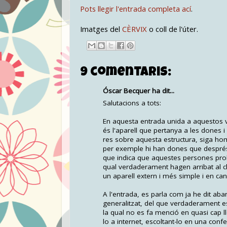
Pots llegir l'entrada completa ací
.
Imatges del
CÈRVIX
o coll de l'úter.
9 comentaris:
Óscar Becquer ha dit...
Salutacions a tots:
En aquesta entrada unida a aquestos ví
és l'aparell que pertanya a les dones i
res sobre aquesta estructura, siga ho
per exemple hi han dones que després d
que indica que aquestes persones pro
qual verdaderament hagen arribat al cl
un aparell extern i més simple i en can
A l'entrada, es parla com ja he dit aba
generalitzat, del que verdaderament es
la qual no es fa menció en quasi cap l
lo a internet, escoltant-lo en una con