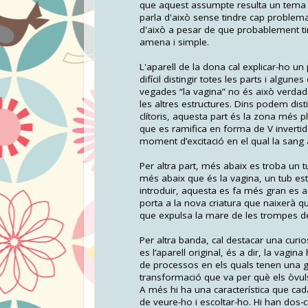
que aquest assumpte resulta un tema 
parla d'això sense tindre cap problem
d'això a pesar de que probablement ti
amena i simple.
L'aparell de la dona cal explicar-ho un
difícil distingir totes les parts i algun
vegades “la vagina” no és això verdad
les altres estructures. Dins podem disti
clítoris, aquesta part és la zona més p
que es ramifica en forma de V inverti
moment d’excitació en el qual la sang a
Per altra part, més abaix es troba un tu
més abaix que és la vagina, un tub es
introduir, aquesta es fa més gran es a d
porta a la nova criatura que naixerà q
que expulsa la mare de les trompes de f
Per altra banda, cal destacar una curi
es l’aparell original, és a dir, la vagin
de processos en els quals tenen una g
transformació que va per què els òvuls 
A més hi ha una característica que cad
de veure-ho i escoltar-ho. Hi han dos