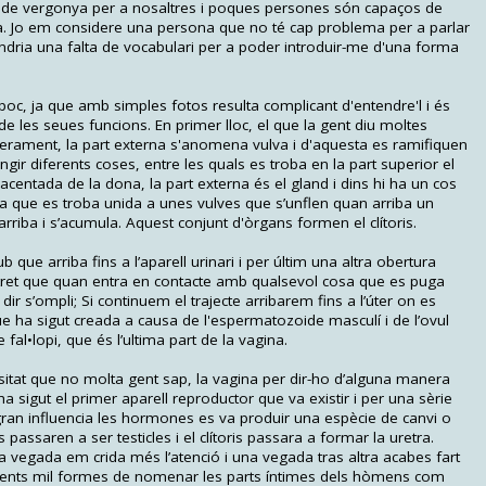
de vergonya per a nosaltres i poques persones són capaços de
a. Jo em considere una persona que no té cap problema per a parlar
ndria una falta de vocabulari per a poder introduir-me d'una forma
 poc, ja que amb simples fotos resulta complicant d'entendre'l i és
es de les seues funcions. En primer lloc, el que la gent diu moltes
erament, la part externa s'anomena vulva i d'aquesta es ramifiquen
ngir diferents coses, entre les quals es troba en la part superior el
lacentada de la dona, la part externa és el gland i dins hi ha un cos
da que es troba unida a unes vulves que s’unflen quan arriba un
rriba i s’acumula. Aquest conjunt d'òrgans formen el clítoris.
b que arriba fins a l’aparell urinari i per últim una altra obertura
tret que quan entra en contacte amb qualsevol cosa que es puga
ir s’ompli; Si continuem el trajecte arribarem fins a l’úter on es
ue ha sigut creada a causa de l'espermatozoide masculí i de l’ovul
al•lopi, que és l’ultima part de la vagina.
ositat que no molta gent sap, la vagina per dir-ho d’alguna manera
a ha sigut el primer aparell reproductor que va existir i per una sèrie
ran influencia les hormones es va produir una espècie de canvi o
passaren a ser testicles i el clítoris passara a formar la uretra.
a vegada em crida més l’atenció i una vegada tras altra acabes fart
-cents mil formes de nomenar les parts íntimes dels hòmens com