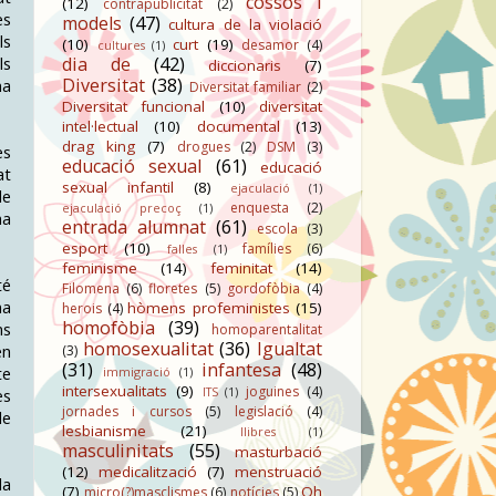
cossos i
(12)
contrapublicitat
(2)
es
models
(47)
cultura de la violació
ls
(10)
curt
(19)
desamor
(4)
cultures
(1)
ls
dia de
(42)
diccionaris
(7)
Diversitat
(38)
na
Diversitat familiar
(2)
Diversitat funcional
(10)
diversitat
intel·lectual
(10)
documental
(13)
drag king
(7)
drogues
(2)
DSM
(3)
es
educació sexual
(61)
educació
at
sexual infantil
(8)
ejaculació
(1)
de
enquesta
(2)
ejaculació precoç
(1)
na
entrada alumnat
(61)
escola
(3)
esport
(10)
famílies
(6)
falles
(1)
feminisme
(14)
feminitat
(14)
té
Filomena
(6)
floretes
(5)
gordofòbia
(4)
na
hòmens profeministes
(15)
herois
(4)
homofòbia
(39)
ns
homoparentalitat
homosexualitat
(36)
Igualtat
en
(3)
(31)
infantesa
(48)
te
immigració
(1)
intersexualitats
(9)
joguines
(4)
ITS
(1)
es
jornades i cursos
(5)
legislació
(4)
de
lesbianisme
(21)
llibres
(1)
masculinitats
(55)
masturbació
(12)
medicalització
(7)
menstruació
la
(7)
Oh
micro(?)masclismes
(6)
notícies
(5)