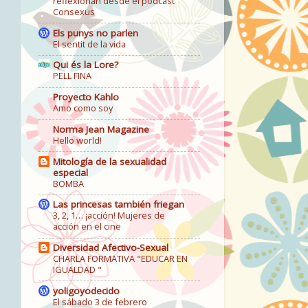
reflexionan desde el podcast
Consexus
Els punys no parlen
El sentit de la vida
Qui és la Lore?
PELL FINA
Proyecto Kahlo
Amo como soy
Norma Jean Magazine
Hello world!
Mitología de la sexualidad
especial
BOMBA
Las princesas también friegan
3, 2, 1… ¡acción! Mujeres de
acción en el cine
Diversidad Afectivo-Sexual
CHARLA FORMATIVA "EDUCAR EN
IGUALDAD "
yoligoyodecido
El sábado 3 de febrero