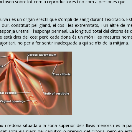
mportaven sobretot com a reproductores i no com a persones que
 vulva i és un òrgan erèctil que s’ompli de sang durant l’excitació. Es
dur, constituït pel gland, el cos i les extremitats, i un altre de m
sponja uretral i l’esponja perineal. La longitud total del clítoris és 
que està dins del cos; però cada dona és un món i les mesures nom
oritari, no per a fer sentir inadequada a qui se n’ix de la mitjana.
u i redona situada a la zona superior dels llavis menors i és la pa
magat sota els plecs del caputxó o prepuci del clítoris; però en est