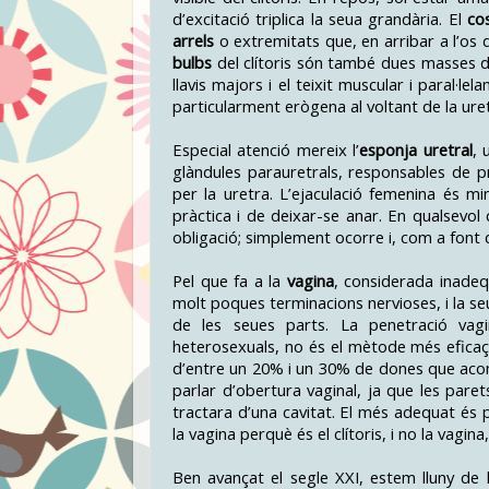
d’excitació triplica la seua grandària. El
co
arrels
o extremitats que, en arribar a l’os 
bulbs
del clítoris són també dues masses de t
llavis majors i el teixit muscular i paral·l
particularment erògena al voltant de la uret
Especial atenció mereix l’
esponja uretral
, 
glàndules parauretrals, responsables de pr
per la uretra. L’ejaculació femenina és m
pràctica i de deixar-se anar. En qualsevol
obligació; simplement ocorre i, com a font 
Pel que fa a la
vagina
, considerada inadeq
molt poques terminacions nervioses, i la seu
de les seues parts. La penetració vagin
heterosexuals, no és el mètode més eficaç 
d’entre un 20% i un 30% de dones que acons
parlar d’obertura vaginal, ja que les par
tractara d’una cavitat. El més adequat és p
la vagina perquè és el clítoris, i no la vagin
Ben avançat el segle XXI, estem lluny de l