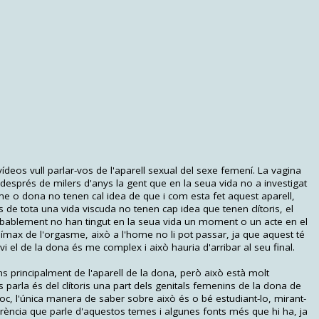
deos vull parlar-vos de l'aparell sexual del sexe femení. La vagina
 després de milers d'anys la gent que en la seua vida no a investigat
me o dona no tenen cal idea de que i com esta fet aquest aparell,
e tota una vida viscuda no tenen cap idea que tenen clítoris, el
bablement no han tingut en la seua vida un moment o un acte en el
ímax de l'orgasme, això a l'home no li pot passar, ja que aquest té
vi el de la dona és me complex i això hauria d'arribar al seu final.
ns principalment de l'aparell de la dona, però això està molt
 parla és del clítoris una part dels genitals femenins de la dona de
loc, l'única manera de saber sobre això és o bé estudiant-lo, mirant-
ferència que parle d'aquestos temes i algunes fonts més que hi ha, ja