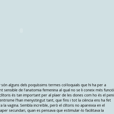
ony són alguns dels poquíssims termes col·loquials que hi ha per a
t sensible de l’anatomia femenina al qual no se li coneix més funció
clítoris és tan important per al plaer de les dones com ho és el peni
ntrisme l’han menystingut tant, que fins i tot la ciència ens ha fet
a la vagina. Sembla increïble, però el clítoris no apareixia en el
aper secundari, quan es pensava que estimular-lo facilitava la