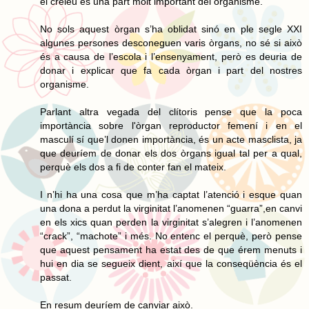
el creieu és una part molt important del organisme.
No sols aquest òrgan s’ha oblidat sinó en ple segle XXI
algunes persones desconeguen varis òrgans, no sé si això
és a causa de l’escola i l’ensenyament, però es deuria de
donar i explicar que fa cada òrgan i part del nostres
organisme.
Parlant altra vegada del clítoris pense que la poca
importància sobre l'òrgan reproductor femení i en el
masculí sí que’l donen importància, és un acte masclista, ja
que deuríem de donar els dos òrgans igual tal per a qual,
perquè els dos a fi de conter fan el mateix.
I n’hi ha una cosa que m’ha captat l’atenció i esque quan
una dona a perdut la virginitat l’anomenen “guarra”,en canvi
en els xics quan perden la virginitat s’alegren i l’anomenen
“crack”, “machote” i més. No entenc el perquè, però pense
que aquest pensament ha estat des de que érem menuts i
hui en dia se segueix dient, així que la conseqüència és el
passat.
En resum deuríem de canviar això.