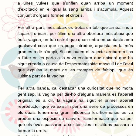
a unes vulves que s’unflen quan arriba un moment
d’excitació en el qual la sang arriba i s’acumula. Aquest
conjunt d'òrgans formen el clítoris.
Per altra part, més abaix es troba un tub que arriba fins a
l’aparell urinari i per últim una altra obertura més abaix que
és la vagina, un tub estret que quan entra en contacte amb
qualsevol cosa que es puga introduir, aquesta es fa més
gran es a dir s’ompli; Si continuem el trajecte arribarem fins
a l’úter on es porta a la nova criatura que naixerà que ha
sigut creada a causa de l'espermatozoide masculí i de l’ovul
que expulsa la mare de les trompes de fal•lopi, que és
l’ultima part de la vagina.
Per altra banda, cal destacar una curiositat que no molta
gent sap, la vagina per dir-ho d’alguna manera es l’aparell
original, és a dir, la vagina ha sigut el primer aparell
reproductor que va existir i per una sèrie de processos en
els quals tenen una gran influencia les hormones es va
produir una espècie de canvi o transformació que va per
què els òvuls passaren a ser testicles i el clítoris passara a
formar la uretra.