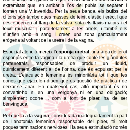
extremitats que, en arribar a l’os del pubis, se separen i
formen una V invertida. Per la seua banda, els
bulbs
del
clítoris són també dues masses de teixit elàstic i erèctil que
descendeixen al llarg de la vulva, sota els llavis majors i el
teixit muscular i paral·lelament a les arrels, i també ells
s’unflen amb la sang i creen una zona particularment
erògena al voltant de la uretra i de la vagina.
Especial atenció mereix l’
esponja uretral
, una àrea de teixit
esponjós entre la vagina i la uretra que conté les glàndules
parauretrals, responsables de produir un líquid,
químicament diferent al de l’orina, que és expulsat per la
uretra. L’ejaculació femenina és minoritària tot i que les
dones que ejaculen diuen que és qüestió de pràctica i de
deixar-se anar. En qualsevol cas, allò important és no
convertir-ho ni en una vergonya ni en una obligació;
simplement ocorre i, com a font de plaer, ha de ser
benvinguda.
Pel que fa a la
vagina
, considerada inadequadament la part
de l’anatomia femenina responsable del plaer, té molt
poques terminacions nervioses, i la seua estimulació només