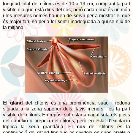
longitud total del clítoris és de 10 a 13 cm, comptant la part
visible i la que està dins del cos; però cada dona és un món
i les mesures només haurien de servir per a mostrar el que
és majoritari, no per a fer sentir inadequada a qui se n’ix de
la mitjana.
El
gland
del clítoris és una prominència suau i redona
situada a la zona superior dels llavis menors i és la part
visible del clítoris. En repòs, sol estar amagat sota els plecs
del caputxó o prepuci del clítoris; però en estat d’excitació
triplica la seua grandària. El
cos
del clítoris és la
continuació del gland fins que es divideix en dues
arrels
o