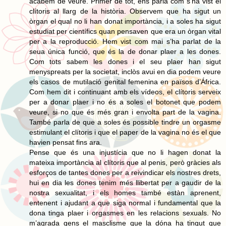
acabem de veure. Primer de tot, ens parla com s’ha vist el
clítoris al llarg de la història. Observem que ha sigut un
òrgan el qual no li han donat importància, i a soles ha sigut
estudiat per científics quan pensaven que era un òrgan vital
per a la reproducció. Hem vist com mai s’ha parlat de la
seua única funció, que és la de donar plaer a les dones.
Com tots sabem les dones i el seu plaer han sigut
menyspreats per la societat, inclòs avui en dia podem veure
els casos de mutilació genital femenina en països d’África.
Com hem dit i continuant amb els vídeos, el clítoris serveix
per a donar plaer i no és a soles el botonet que podem
veure, si no que és més gran i envolta part de la vagina.
També parla de que a soles és possible tindre un orgasme
estimulant el clítoris i que el paper de la vagina no és el que
havien pensat fins ara.
Pense que és una injustícia que no li hagen donat la
mateixa importància al clítoris que al penis, però gràcies als
esforços de tantes dones per a reivindicar els nostres drets,
hui en dia les dones tenim més llibertat per a gaudir de la
nostra sexualitat, i els homes també estàn aprenent,
entenent i ajudant a que siga normal i fundamental que la
dona tinga plaer i orgasmes en les relacions sexuals. No
m’agrada gens el masclisme que la dóna ha tingut que