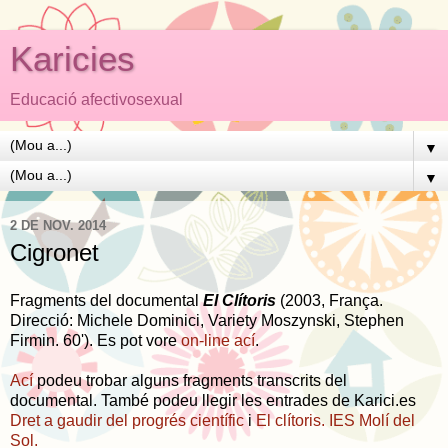
Karicies
Educació afectivosexual
▼
▼
2 DE NOV. 2014
Cigronet
Fragments del documental
El Clítoris
(2003, França.
Direcció: Michele Dominici, Variety Moszynski, Stephen
Firmin. 60'). Es pot vore
on-line ací
.
Ací
podeu trobar alguns fragments transcrits del
documental. També podeu llegir les entrades de Karici.es
Dret a gaudir del progrés científic
i
El clítoris. IES Molí del
Sol.