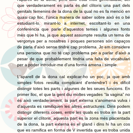
que verdaderament es parla és del clítoris una part dels
genitals femenins de la dona de la qual no es fa menció en
quasi cap lloc, l'única manera de saber sobre això és o bé
estudiant-lo, mirant-lo a internet, escoltant-lo en una
conferència que parle d'aquestos temes i algunes fonts
més que hi ha, ja que aquest assumpte resulta un tema de
vergonya per a nosaltres i poques persones són capaços
de parla d'això sense tindre cap problema. Jo em considere
una persona que no té cap problema per a parlar d'això a
pesar de que probablement tindria una falta de vocabulari
per a poder introduir-me d'una forma amena i simple.
L'aparell de la dona cal explicar-ho un poc, ja que amb
simples fotos resulta complicant d'entendre'l i és difícil
distingir totes les parts i algunes de les seues funcions. En
primer lloc, el que la gent diu moltes vegades “la vagina” no
és això verdaderament, la part externa s'anomena vulva i
d'aquesta es ramifiquen les altres estructures. Dins podem
distingir diferents coses, entre les quals es troba en la part
superior el clítoris, aquesta part és la zona més placentada
de la dona, la part externa és el gland i dins hi ha un cos
que es ramifica en forma de V invertida que es troba unida