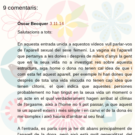
9 comentaris:
Óscar Becquer
3.11.14
Salutacions a tots:
En aquesta entrada unida a aquestos vídeos vull parlar-vos
de l'aparell sexual del sexe femení. La vagina és l'aparell
que pertanya a les dones i després de milers d'anys la gent
que en la seua vida no a investigat res sobre aquesta
estructura, siga home o dona no tenen cal idea de que i
com esta fet aquest aparell, per exemple hi han dones que
després de tota una vida viscuda no tenen cap idea que
tenen clítoris, el que indica que aquestes persones
probablement no han tingut en la seua vida un moment o
un acte en el qual verdaderament hagen arribat al clímax
de l'orgasme, això a l'home no li pot passar, ja que aquest
té un aparell extern i més simple i en canvi el de la dona és
me complex i això hauria d'arribar al seu final.
A l'entrada, es parla com ja he dit abans principalment de
l'aparell de la dona, però això està molt generalitzat, del