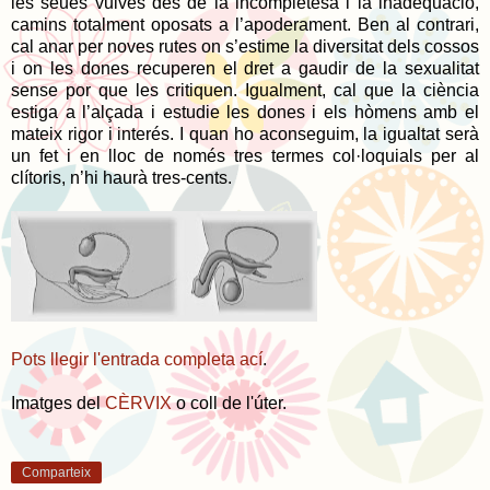
les seues vulves des de la incompletesa i la inadequació,
camins totalment oposats a l’apoderament. Ben al contrari,
cal anar per noves rutes on s’estime la diversitat dels cossos
i on les dones recuperen el dret a gaudir de la sexualitat
sense por que les critiquen. Igualment, cal que la ciència
estiga a l’alçada i estudie les dones i els hòmens amb el
mateix rigor i interés. I quan ho aconseguim, la igualtat serà
un fet i en lloc de només tres termes col·loquials per al
clítoris, n’hi haurà tres-cents.
Pots llegir l'entrada completa ací
.
Imatges del
CÈRVIX
o coll de l'úter.
Comparteix