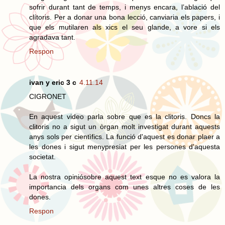
sofrir durant tant de temps, i menys encara, l’ablació del
clítoris. Per a donar una bona lecció, canviaria els papers, i
que els mutilaren als xics el seu glande, a vore si els
agradava tant.
Respon
ivan y eric 3 c
4.11.14
CIGRONET
En aquest video parla sobre que es la clitoris. Doncs la
clitoris no a sigut un òrgan molt investigat durant aquests
anys sols per cientìfics. La funció d'aquest es donar plaer a
les dones i sigut menypresiat per les persones d'aquesta
societat.
La nostra opiniósobre aquest text esque no es valora la
importancia dels organs com unes altres coses de les
dones.
Respon