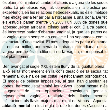
és plaent si hi intervé també el clítoris o alguna de les seues
parts. La penetració vaginal, convertida en la pràctica per
excel·lència en les relacions heterosexuals, no és el mètode
més eficaç per a fer arribar a l’orgasme a una dona. De fet,
els estudis parlen d’entre un 20% i un 30% de dones que
aconsegueixen arribar al clímax amb el coit. D’altra banda,
és incorrecte parlar d’obertura vaginal, ja que les parets de
la vagina estan sempre en contacte i no separades, com si
es tractara d’una cavitat. El més adequat és parlar d’entrada
i, encara millor, anomenar-la entrada clitoridiana de la
vagina perquè és el clítoris, i no la vagina, el responsable
del plaer femení.
Ben avançat el segle XXI, estem lluny de la igualtat plena, i
això es fa molt evident en la consideració de la sexualitat
femenina, que ha de ser coital i estèticament pornogràfica.
El model de bellesa impossible, al qual han d’aspirar les
dones, ha conquistat també les vulves i bona mostra n’és
l’augment de les operacions estètiques genitals:
rejoveniment vaginal, retallada dels llavis menors,
infiltracions als llavis majors o al mont de Venus... Aquesta
ablació mental
en tota regla fa que les dones s’acosten a