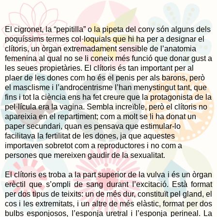
El cigronet, la “pepitilla” o la pipeta del cony són alguns dels
poquíssims termes col·loquials que hi ha per a designar el
clítoris, un òrgan extremadament sensible de l’anatomia
femenina al qual no se li coneix més funció que donar gust a
les seues propietàries. El clítoris és tan important per al
plaer de les dones com ho és el penis per als barons, però
el masclisme i l’androcentrisme l’han menystingut tant, que
fins i tot la ciència ens ha fet creure que la protagonista de la
pel·lícula era la vagina. Sembla increïble, però el clítoris no
apareixia en el repartiment; com a molt se li ha donat un
paper secundari, quan es pensava que estimular-lo
facilitava la fertilitat de les dones, ja que aquestes
importaven sobretot com a reproductores i no com a
persones que mereixen gaudir de la sexualitat.
El clítoris es troba a la part superior de la vulva i és un òrgan
erèctil que s’ompli de sang durant l’excitació. Està format
per dos tipus de teixits: un de més dur, constituït pel gland, el
cos i les extremitats, i un altre de més elàstic, format per dos
bulbs esponjosos, l’esponja uretral i l’esponja perineal. La