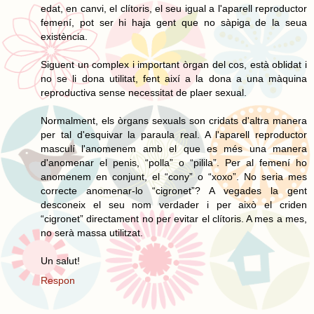
edat, en canvi, el clítoris, el seu igual a l'aparell reproductor
femení, pot ser hi haja gent que no sàpiga de la seua
existència.
Siguent un complex i important òrgan del cos, està oblidat i
no se li dona utilitat, fent així a la dona a una màquina
reproductiva sense necessitat de plaer sexual.
Normalment, els òrgans sexuals son cridats d'altra manera
per tal d'esquivar la paraula real. A l'aparell reproductor
masculí l'anomenem amb el que es més una manera
d'anomenar el penis, “polla” o “pilila”. Per al femení ho
anomenem en conjunt, el “cony” o “xoxo”. No seria mes
correcte anomenar-lo “cigronet”? A vegades la gent
desconeix el seu nom verdader i per això el criden
“cigronet” directament no per evitar el clítoris. A mes a mes,
no serà massa utilitzat.
Un salut!
Respon