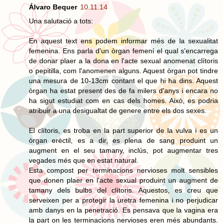
Álvaro Bequer
10.11.14
Una salutació a tots:
En aquest text ens podem informar més de la sexualitat
femenina. Ens parla d'un òrgan femení el qual s'encarrega
de donar plaer a la dona en l'acte sexual anomenat clítoris
o pepitilla, com l'anomenen alguns. Aquest òrgan pot tindre
una mesura de 10-13cm contant el que hi ha dins. Aquest
òrgan ha estat present des de fa milers d'anys i encara no
ha sigut estudiat com en cas dels homes. Això, es podria
atribuir a una desigualtat de genere entre els dos sexes.
El clítoris, es troba en la part superior de la vulva i es un
òrgan erèctil, es a dir, es plena de sang produint un
augment en el seu tamany, inclús, pot augmentar tres
vegades més que en estat natural.
Esta compost per terminacions nervioses molt sensibles
que donen plaer en l'acte sexual produint un augment de
tamany dels bulbs del clítoris. Aquestos, es creu que
serveixen per a protegir la uretra femenina i no perjudicar
amb danys en la penetració. Es pensava que la vagina era
la part on les terminacions nervioses eren més abundants.