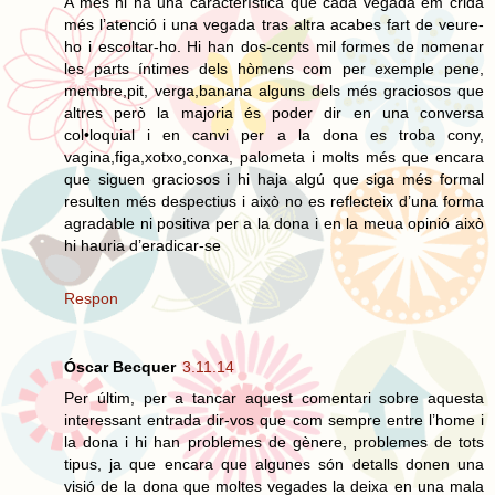
A més hi ha una característica que cada vegada em crida
més l’atenció i una vegada tras altra acabes fart de veure-
ho i escoltar-ho. Hi han dos-cents mil formes de nomenar
les parts íntimes dels hòmens com per exemple pene,
membre,pit, verga,banana alguns dels més graciosos que
altres però la majoria és poder dir en una conversa
col•loquial i en canvi per a la dona es troba cony,
vagina,figa,xotxo,conxa, palometa i molts més que encara
que siguen graciosos i hi haja algú que siga més formal
resulten més despectius i això no es reflecteix d’una forma
agradable ni positiva per a la dona i en la meua opinió això
hi hauria d’eradicar-se
Respon
Óscar Becquer
3.11.14
Per últim, per a tancar aquest comentari sobre aquesta
interessant entrada dir-vos que com sempre entre l’home i
la dona i hi han problemes de gènere, problemes de tots
tipus, ja que encara que algunes són detalls donen una
visió de la dona que moltes vegades la deixa en una mala