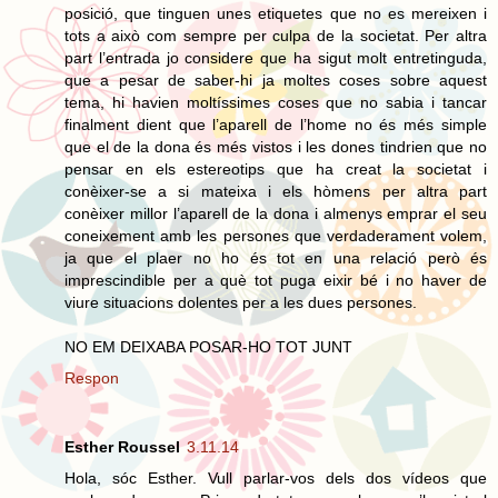
posició, que tinguen unes etiquetes que no es mereixen i
tots a això com sempre per culpa de la societat. Per altra
part l’entrada jo considere que ha sigut molt entretinguda,
que a pesar de saber-hi ja moltes coses sobre aquest
tema, hi havien moltíssimes coses que no sabia i tancar
finalment dient que l’aparell de l’home no és més simple
que el de la dona és més vistos i les dones tindrien que no
pensar en els estereotips que ha creat la societat i
conèixer-se a si mateixa i els hòmens per altra part
conèixer millor l’aparell de la dona i almenys emprar el seu
coneixement amb les persones que verdaderament volem,
ja que el plaer no ho és tot en una relació però és
imprescindible per a què tot puga eixir bé i no haver de
viure situacions dolentes per a les dues persones.
NO EM DEIXABA POSAR-HO TOT JUNT
Respon
Esther Roussel
3.11.14
Hola, sóc Esther. Vull parlar-vos dels dos vídeos que