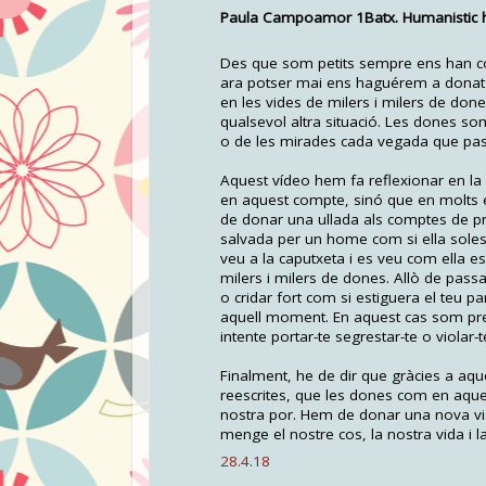
Paula Campoamor 1Batx. Humanistic ha
Des que som petits sempre ens han cont
ara potser mai ens haguérem a donat 
en les vides de milers i milers de d
qualsevol altra situació. Les dones so
o de les mirades cada vegada que pa
Aquest vídeo hem fa reflexionar en la
en aquest compte, sinó que en molts 
de donar una ullada als comptes de pr
salvada per un home com si ella soles
veu a la caputxeta i es veu com ella
milers i milers de dones. Allò de pass
o cridar fort com si estiguera el teu p
aquell moment. En aquest cas som pre
intente portar-te segrestar-te o violar-t
Finalment, he de dir que gràcies a aqu
reescrites, que les dones com en aques
nostra por. Hem de donar una nova visi
menge el nostre cos, la nostra vida i l
28.4.18