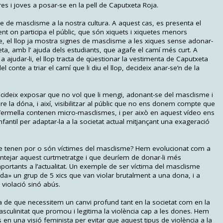
res i joves a posar-se en la pell de Caputxeta Roja.
e de masclisme a la nostra cultura. A aquest cas, es presenta el
nt on participa el públic, que són xiquets i xiquetes menors
e, el llop ja mostra signes de masclisme a les xiques sense adonar-
xeta, amb l’ ajuda dels estudiants, que agafe el camí més curt. A
ajudar-li, el llop tracta de qüestionar la vestimenta de Caputxeta
l conte a triar el camí que li diu el llop, decideix anar-se’n de la
 decideix exposar que no vol que li mengi, adonant-se del masclisme i
re la dóna, i així, visibilitzar al públic que no ens donem compte que
 Vermella contenen micro-masclismes, i per això en aquest vídeo ens
nfantil per adaptar-la a la societat actual mitjançant una exageració
ue tenen por o són víctimes del masclisme? Hem evolucionat com a
antejar aquest curtmetratge i que deuríem de donar-li més
ortants a l’actualitat. Un exemple de ser víctima del masclisme
da» un grup de 5 xics que van violar brutalment a una dona, i a
 violació sinó abús.
ia de que necessitem un canvi profund tant en la societat com en la
asculinitat que promou i legitima la violència cap a les dones. Hem
en una visió feminista per evitar que aquest tipus de violència a la