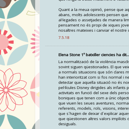
Quant a la meua opinió, pense que aq
abans, molts adolescents pensen que aq
al·legades o assetjades de manera lim
pensament no és propi de xiques jov
nosaltres mateixes i canviar el nostre 
7.5.18
Elena Stone 1º batxiller ciencies ha dit...
La normalització de la violència mascl
sovint siguen qüestionades. El que ve
a normals situacions que són clares ma
han interioritzat com si fos normal i 
detectar que aquella situació no és nor
pel·lícules Disney dirigides als infan
activitats en funció del sexe dels pe
boniques que tenen com a únic objecti
que viuen les seues aventures, normalm
referents, models, rols, visions, inter
que s´hagen de deixar d´explicar aques
que qüestionen altres valors implícits 
desiguals.