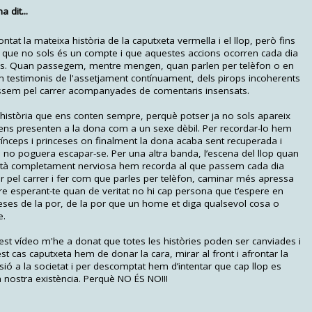
 dit...
at la mateixa història de la caputxeta vermella i el llop, però fins
que no sols és un compte i que aquestes accions ocorren cada dia
ones. Quan passegem, mentre mengen, quan parlen per telèfon o en
m testimonis de l'assetjament contínuament, dels pirops incoherents
ssem pel carrer acompanyades de comentaris insensats.
 història que ens conten sempre, perquè potser ja no sols apareix
ens presenten a la dona com a un sexe dèbil. Per recordar-lo hem
ínceps i princeses on finalment la dona acaba sent recuperada i
 no poguera escapar-se. Per una altra banda, l’escena del llop quan
 està completament nerviosa hem recorda al que passem cada dia
ar pel carrer i fer com que parles per telèfon, caminar més apressa
are esperant-te quan de veritat no hi cap persona que t’espere en
ses de la por, de la por que un home et diga qualsevol cosa o
e.
est vídeo m'he a donat que totes les històries poden ser canviades i
t cas caputxeta hem de donar la cara, mirar al front i afrontar la
ó a la societat i per descomptat hem d’intentar que cap llop es
a nostra existència. Perquè NO ÉS NO!!!