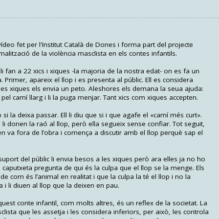
eo fet per l'Institut Català de Dones i forma part del projecte
lització de la violència masclista en els contes infantils.
 fan a 22 xics i xiques -la majoria de la nostra edat- on es fa un
. Primer, apareix el llop i es presenta al públic. Ell es considera
a les xiques els envia un peto. Aleshores els demana la seua ajuda:
el camí llarg i li la puga menjar. Tant xics com xiques accepten.
p si la deixa passar. Ell li diu que si i que agafe el «camí més curt».
ts li donen la raó al llop, però ella segueix sense confiar. Tot seguit,
'en va fora de l’obra i comença a discutir amb el llop perquè sap el
uport del públic li envia besos a les xiques però ara elles ja no ho
 de caputxeta pregunta de qui és la culpa que el llop se la menge. Els
de com és l’animal en realitat i que la culpa la té el llop i no la
 i li diuen al llop que la deixen en pau.
 conte infantil, com molts altres, és un reflex de la societat. La
clista que les assetja i les considera inferiors, per això, les controla