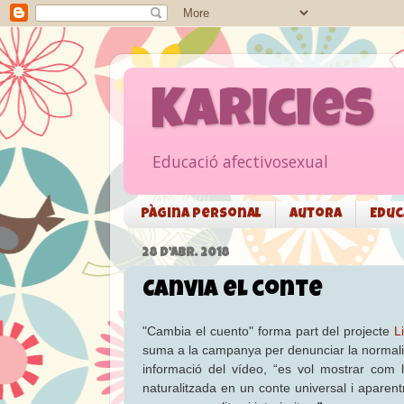
Karicies
Educació afectivosexual
Pàgina personal
Autora
Educ
28 D’ABR. 2018
Canvia el conte
"Cambia el cuento" forma part del projecte
L
suma a la campanya per denunciar la normalitza
informació del vídeo, “es vol mostrar com 
naturalitzada en un conte universal i apare