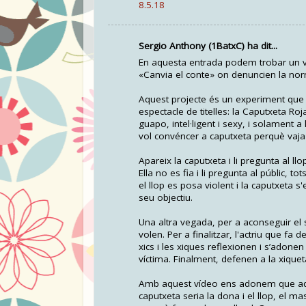
8.5.18
Sergio Anthony (1BatxC) ha dit...
En aquesta entrada podem trobar un víd
«Canvia el conte» on denuncien la norma
Aquest projecte és un experiment que li
espectacle de titelles: la Caputxeta Roja
guapo, intel·ligent i sexy, i solament 
vol convéncer a caputxeta perquè vaja p
Apareix la caputxeta i li pregunta al llo
Ella no es fia i li pregunta al públic, to
el llop es posa violent i la caputxeta s
seu objectiu.
Una altra vegada, per a aconseguir el s
volen. Per a finalitzar, l'actriu que fa
xics i les xiques reflexionen i s’adonen 
víctima. Finalment, defenen a la xiqueta
Amb aquest vídeo ens adonem que aquest
caputxeta seria la dona i el llop, el mas