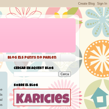
Blog Els punys no parlen
CERCAR EN AQUEST BLOG
SOBRE EL BLOG
se
la
al
ús