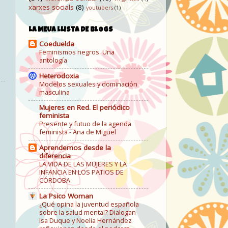
xarxes socials
(8)
youtubers
(1)
LA MEUA LLISTA DE BLOGS
Coeduelda
Feminismos negros. Una
antología
Heterodoxia
Modelos sexuales y dominación
masculina
Mujeres en Red. El periódico
feminista
Presente y futuo de la agenda
feminista - Ana de Miguel
Aprendemos desde la
diferencia
LA VIDA DE LAS MUJERES Y LA
INFANCIA EN LOS PATIOS DE
CÓRDOBA
La Psico Woman
¿Qué opina la juventud española
sobre la salud mental? Dialogan
Isa Duque y Noelia Hernández