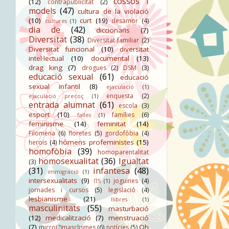
cossos i
(12)
contrapublicitat
(2)
models
(47)
cultura de la violació
(10)
curt
(19)
desamor
(4)
cultures
(1)
dia de
(42)
diccionaris
(7)
Diversitat
(38)
Diversitat familiar
(2)
Diversitat funcional
(10)
diversitat
intel·lectual
(10)
documental
(13)
drag king
(7)
drogues
(2)
DSM
(3)
educació sexual
(61)
educació
sexual infantil
(8)
ejaculació
(1)
enquesta
(2)
ejaculació precoç
(1)
entrada alumnat
(61)
escola
(3)
esport
(10)
famílies
(6)
falles
(1)
feminisme
(14)
feminitat
(14)
Filomena
(6)
floretes
(5)
gordofòbia
(4)
hòmens profeministes
(15)
herois
(4)
homofòbia
(39)
homoparentalitat
homosexualitat
(36)
Igualtat
(3)
(31)
infantesa
(48)
immigració
(1)
intersexualitats
(9)
joguines
(4)
ITS
(1)
jornades i cursos
(5)
legislació
(4)
lesbianisme
(21)
llibres
(1)
masculinitats
(55)
masturbació
(12)
medicalització
(7)
menstruació
(7)
Oh
micro(?)masclismes
(6)
notícies
(5)