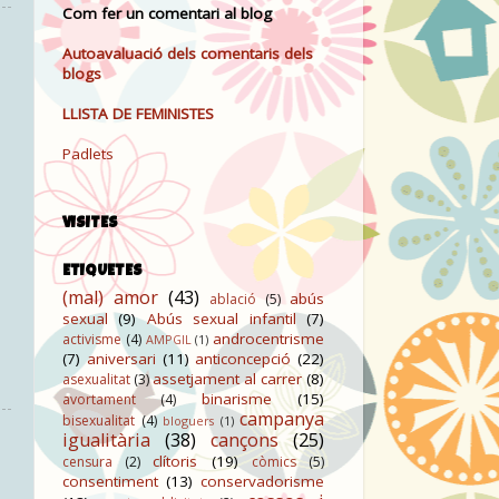
Com fer un comentari al blog
Autoavaluació dels comentaris dels
blogs
LLISTA DE FEMINISTES
Padlets
VISITES
ETIQUETES
(mal) amor
(43)
abús
ablació
(5)
sexual
(9)
Abús sexual infantil
(7)
androcentrisme
activisme
(4)
AMPGIL
(1)
(7)
aniversari
(11)
anticoncepció
(22)
assetjament al carrer
(8)
asexualitat
(3)
binarisme
(15)
avortament
(4)
campanya
bisexualitat
(4)
bloguers
(1)
igualitària
(38)
cançons
(25)
clítoris
(19)
censura
(2)
còmics
(5)
consentiment
(13)
conservadorisme