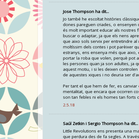
Jose Thompson ha dit...
Jo també he escoltat històries clàssiq
dones pareguen criades, o ensenyen qu
és molt important educar als nostres f
buscar o adaptar, ja que els nens ap
que aixo sols servix per entretindre al
moltíssim dels contes i pot parèixer 
estranys, ens ensenya més que aixo, e
portar la roba que volen, perquè pot 
les persones quan ja son adultes, ja qu
aquest motiu, i si les deixen controlen
de aquestes xiques i no deuria ser d'
Per tant el que hem de fer, es canviar
mentalitat, que encara que ocorren c
son tan febles ni els homes tan fort
2.5.18
Saúl Zetkin i Sergio Thompson ha dit...
Little Revolutions ens presenta una ma
que perdura des de fa segles. A través 