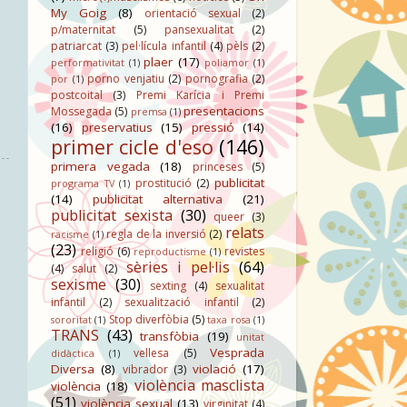
My Goig
(8)
orientació sexual
(2)
p/maternitat
(5)
pansexualitat
(2)
patriarcat
(3)
pel·lícula infantil
(4)
pèls
(2)
plaer
(17)
performativitat
(1)
poliamor
(1)
porno venjatiu
(2)
pornografia
(2)
por
(1)
postcoital
(3)
Premi Karícia i Premi
presentacions
Mossegada
(5)
premsa
(1)
(16)
preservatius
(15)
pressió
(14)
primer cicle d'eso
(146)
primera vegada
(18)
princeses
(5)
publicitat
prostitució
(2)
programa TV
(1)
(14)
publicitat alternativa
(21)
publicitat sexista
(30)
queer
(3)
relats
regla de la inversió
(2)
racisme
(1)
(23)
religió
(6)
revistes
reproductisme
(1)
sèries i pel·lis
(64)
(4)
salut
(2)
sexisme
(30)
sexting
(4)
sexualitat
infantil
(2)
sexualització infantil
(2)
Stop diverfòbia
(5)
sororitat
(1)
taxa rosa
(1)
TRANS
(43)
transfòbia
(19)
unitat
Vesprada
vellesa
(5)
didàctica
(1)
Diversa
(8)
violació
(17)
vibrador
(3)
violència masclista
violència
(18)
(51)
violència sexual
(13)
virginitat
(4)