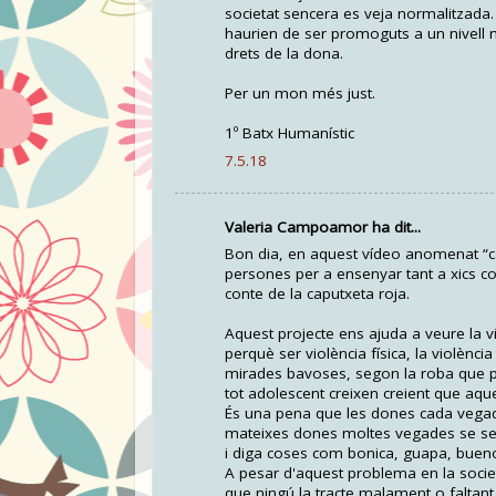
societat sencera es veja normalitzad
haurien de ser promoguts a un nivell 
drets de la dona.
Per un mon més just.
1º Batx Humanístic
7.5.18
Valeria Campoamor ha dit...
Bon dia, en aquest vídeo anomenat “can
persones per a ensenyar tant a xics co
conte de la caputxeta roja.
Aquest projecte ens ajuda a veure la
perquè ser violència física, la violènci
mirades bavoses, segon la roba que po
tot adolescent creixen creient que aque
És una pena que les dones cada vegad
mateixes dones moltes vegades se se
i diga coses com bonica, guapa, buen
A pesar d'aquest problema en la socie
que ningú la tracte malament o faltant 