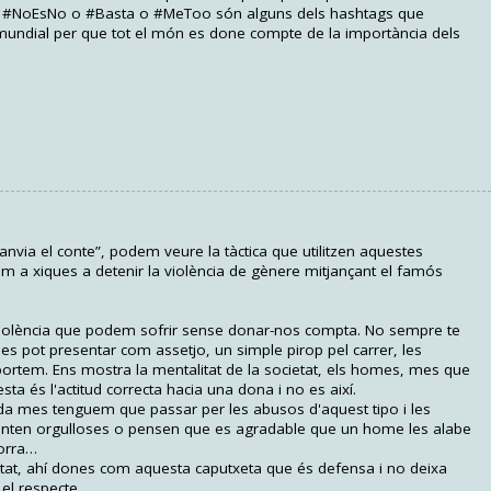
a. #NoEsNo o #Basta o #MeToo són alguns dels hashtags que
mundial per que tot el món es done compte de la importància dels
via el conte”, podem veure la tàctica que utilitzen aquestes
m a xiques a detenir la violència de gènere mitjançant el famós
 violència que podem sofrir sense donar-nos compta. No sempre te
a es pot presentar com assetjo, un simple pirop pel carrer, les
rtem. Ens mostra la mentalitat de la societat, els homes, mes que
sta és l'actitud correcta hacia una dona i no es així.
a mes tenguem que passar per les abusos d'aquest tipo i les
nten orgulloses o pensen que es agradable que un home les alabe
orra…
tat, ahí dones com aquesta caputxeta que és defensa i no deixa
el respecte.