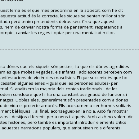
uest tema és el que més predomina en la societat, com he dit
uesta actitud és la correcta, les xiques se senten millor si són
itada però tenim pretendents detras seu. Creu que aquest
es, hem de canviar nostra forma de pensament, respetarnos a
compte, canviar les regles i optar per una mentalitat millor.
ista dónes que els xiquets són petites, fa que els dónes agredides
iem és que moltes vegades, els infants i adolescents perceben com
nifestacions de violències masclistes. El que succeeix és que ho
necessiten algunes eines –igual que les persones adultes- per
mal. Si analitzem la majoria dels contes tradicionals i de les
ts podem concloure que hi ha una constant assignació de funcions i
rsonatges. Dobles eles, generalment són presentades com a dones
u de vida el projecte amorós. Ells acostumen a ser homes solitaris
ent bèl·liques i, al final, aconsegueixen la noia. Això fa mostrar
essos i desitjos diferents per a nens i xiquets. Amb això no volem dir
tes històries, però també és important introduir elements crítics
d'aquestes narracions populars, que atribueixen rols diferents i