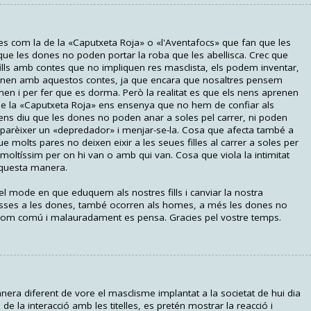
ues com la de la «Caputxeta Roja» o «l'Aventafocs» que fan que les
e les dones no poden portar la roba que les abellisca. Crec que
ills amb contes que no impliquen res masclista, els podem inventar,
renen amb aquestos contes, ja que encara que nosaltres pensem
 nen i per fer que es dorma. Però la realitat es que els nens aprenen
que la «Caputxeta Roja» ens ensenya que no hem de confiar als
ns diu que les dones no poden anar a soles pel carrer, ni poden
aparèixer un «depredador» i menjar-se-la. Cosa que afecta també a
e molts pares no deixen eixir a les seues filles al carrer a soles per
 moltíssim per on hi van o amb qui van. Cosa que viola la intimitat
aquesta manera.
 el mode en que eduquem als nostres fills i canviar la nostra
osses a les dones, també ocorren als homes, a més les dones no
s com comú i malauradament es pensa. Gracies pel vostre temps.
nera diferent de vore el masclisme implantat a la societat de hui dia
de la interacció amb les titelles, es pretén mostrar la reacció i