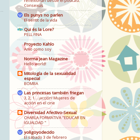
reflexionan desde el podcast
Consexus
Els punys no parlen
El sentit de la vida
Qui és la Lore?
PELL FINA
Proyecto Kahlo
Amo como soy
Norma Jean Magazine
Hello world!
Mitología de la sexualidad
especial
BOMBA
Las princesas también friegan
3, 2, 1… ¡acción! Mujeres de
acción en el cine
Diversidad Afectivo-Sexual
CHARLA FORMATIVA "EDUCAR EN
IGUALDAD "
yoligoyodecido
El sábado 3 de febrero