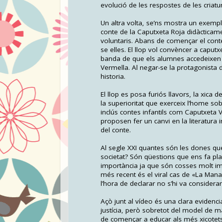
evolució de les respostes de les criatu
Un altra volta, se’ns mostra un exempl
conte de la Caputxeta Roja didàcticame
voluntaris. Abans de començar el cont
se elles. El llop vol convèncer a caput
banda de que els alumnes accedeixen a 
Vermella. Al negar-se la protagonista de
historia.
El llop es posa furiós llavors, la xica
la superioritat que exerceix l’home sob
inclús contes infantils com Caputxeta
proposen fer un canvi en la literatura i
del conte.
Al segle XXI quantes són les dones q
societat? Són qüestions que ens fa pl
importància ja que són cosses molt imp
més recent és el viral cas de «La Mana
l’hora de declarar no s’hi va considerar
Açò junt al vídeo és una clara evidenc
justícia, però sobretot del model de m
de començar a educar als més xicotets 