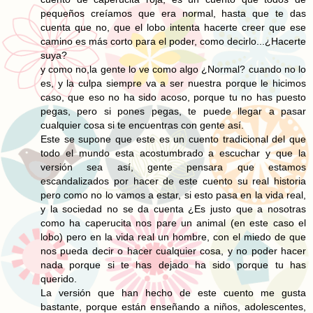
pequeños creíamos que era normal, hasta que te das
cuenta que no, que el lobo intenta hacerte creer que ese
camino es más corto para el poder, como decirlo...¿Hacerte
suya?
y como no,la gente lo ve como algo ¿Normal? cuando no lo
es, y la culpa siempre va a ser nuestra porque le hicimos
caso, que eso no ha sido acoso, porque tu no has puesto
pegas, pero si pones pegas, te puede llegar a pasar
cualquier cosa si te encuentras con gente así.
Este se supone que este es un cuento tradicional del que
todo el mundo esta acostumbrado a escuchar y que la
versión sea así, gente pensara que estamos
escandalizados por hacer de este cuento su real historia
pero como no lo vamos a estar, si esto pasa en la vida real,
y la sociedad no se da cuenta ¿Es justo que a nosotras
como ha caperucita nos pare un animal (en este caso el
lobo) pero en la vida real un hombre, con el miedo de que
nos pueda decir o hacer cualquier cosa, y no poder hacer
nada porque si te has dejado ha sido porque tu has
querido.
La versión que han hecho de este cuento me gusta
bastante, porque están enseñando a niños, adolescentes,