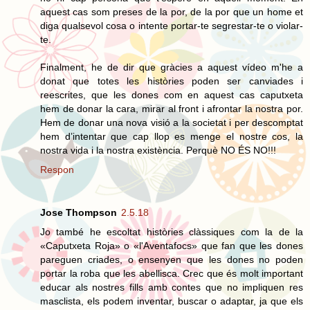
aquest cas som preses de la por, de la por que un home et
diga qualsevol cosa o intente portar-te segrestar-te o violar-
te.
Finalment, he de dir que gràcies a aquest vídeo m'he a
donat que totes les històries poden ser canviades i
reescrites, que les dones com en aquest cas caputxeta
hem de donar la cara, mirar al front i afrontar la nostra por.
Hem de donar una nova visió a la societat i per descomptat
hem d’intentar que cap llop es menge el nostre cos, la
nostra vida i la nostra existència. Perquè NO ÉS NO!!!
Respon
Jose Thompson
2.5.18
Jo també he escoltat històries clàssiques com la de la
«Caputxeta Roja» o «l'Aventafocs» que fan que les dones
pareguen criades, o ensenyen que les dones no poden
portar la roba que les abellisca. Crec que és molt important
educar als nostres fills amb contes que no impliquen res
masclista, els podem inventar, buscar o adaptar, ja que els