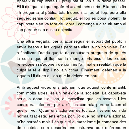
Apareix la caputxeta i li pregunta al llop si la deixa passar.
Ell li diu que si i que agafe el «camí més curt». Ella no es fia
i li pregunta al públic, tots li donen la raó al llop, però ella
segueix sense confiar. Tot seguit, el llop es posa violent i la
caputxeta s'en va fora de l’obra i comença a discutir amb el
llop perquè sap el seu objectiu.
Una altra vegada, per a aconseguir el suport del públic li
envia besos a les xiques però ara elles ja no ho volen. Per
a finalitzar, l'actriu que fa de caputxeta pregunta de qui és
la culpa que el llop se la menge. Els xics i les xiques
reflexionen i s’adonen de com és l’animal en realitat i que la
culpa la té el llop i no la víctima. Finalment, defenen a la
xiqueta i li diuen al llop que la deixen en pau.
Amb aquest vídeo ens adonem que aquest conte infantil,
com molts altres, és un reflex de la societat. La caputxeta
seria la dona i el llop, el masclista que les assetja i les
considera inferiors, per això, les controla perquè facen el
que ell vol. Quan ens adonem de tot açò i veiem com de
normalitzat està, ens entra por. Jo que no m'havia adonat,
m'ha sorprés molt. I és que si el masclisme ja comença des
de xicotets, com després ens estranya que ocórreguen