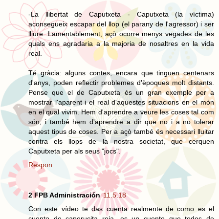
-La llibertat de Caputxeta - Caputxeta (la víctima)
aconsegueix escapar del llop (el parany de l'agressor) i ser
lliure. Lamentablement, açò ocorre menys vegades de les
quals ens agradaria a la majoria de nosaltres en la vida
real.
Té gràcia: alguns contes, encara que tinguen centenars
d'anys, poden reflectir problemes d'èpoques molt distants.
Pense que el de Caputxeta és un gran exemple per a
mostrar l'aparent i el real d'aquestes situacions en el món
en el qual vivim. Hem d'aprendre a veure les coses tal com
són, i també hem d'aprendre a dir que no i a no tolerar
aquest tipus de coses. Per a açò també és necessari lluitar
contra els llops de la nostra societat, que cerquen
Caputxeta per als seus "jocs".
Respon
2 FPB Administración
11.5.18
Con este vídeo te das cuenta realmente de como es el
cuento de caperucita roja, es un cuento que todos de