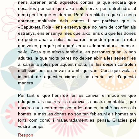
nens aprenen amb aquestos contes, ja que encara que
nosaltres pensem que aixo sols servix per entretindre al
nen i per fer que es dorma. Però la realitat es que els nens
aprenen moltíssim dels contes i pot parèixer que la
«Caputxeta Roja» ens ensenya que no hem de confiar als
estranys, ens ensenya més que aixo, ens diu que les dones
no poden anar a soles pel carrer, ni poden portar la roba
que volen, perquè pot aparèixer un «depredador» i menjar-
se-la. Cosa que afecta també a les persones quan ja son
adultes, ja que molts pares no deixen eixir a les seues filles
al carrer a soles per aquest motiu, i si les deixen controlen
moltíssim per on hi van o amb qui van. Cosa que viola la
intimitat de aquestes xiques i no deuria ser d'aquesta
manera.
Per tant el que hem de fer, es canviar el mode en que
eduquem als nostres fills i canviar la nostra mentalitat, que
encara que ocorren cosses a les dones, també ocorren als
homes, a més les dones no son tan febles ni els homes tan
forts com comú i malauradament es pensa. Gracies pel
vostre temps.
Respon