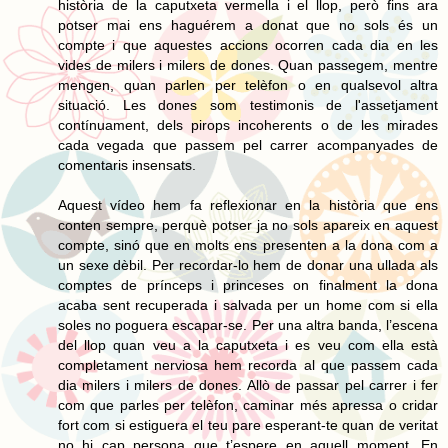
història de la caputxeta vermella i el llop, però fins ara
potser mai ens haguérem a donat que no sols és un
compte i que aquestes accions ocorren cada dia en les
vides de milers i milers de dones. Quan passegem, mentre
mengen, quan parlen per telèfon o en qualsevol altra
situació. Les dones som testimonis de l'assetjament
contínuament, dels pirops incoherents o de les mirades
cada vegada que passem pel carrer acompanyades de
comentaris insensats.
Aquest vídeo hem fa reflexionar en la història que ens
conten sempre, perquè potser ja no sols apareix en aquest
compte, sinó que en molts ens presenten a la dona com a
un sexe dèbil. Per recordar-lo hem de donar una ullada als
comptes de prínceps i princeses on finalment la dona
acaba sent recuperada i salvada per un home com si ella
soles no poguera escapar-se. Per una altra banda, l’escena
del llop quan veu a la caputxeta i es veu com ella està
completament nerviosa hem recorda al que passem cada
dia milers i milers de dones. Allò de passar pel carrer i fer
com que parles per telèfon, caminar més apressa o cridar
fort com si estiguera el teu pare esperant-te quan de veritat
no hi cap persona que t’espere en aquell moment. En