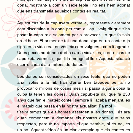
dona, mostrant-la com un sexe feble i no ens hem adonat
que ens transmetia aqueixos contes en realitat.
Aquest cas de la caputxeta vermella, representa clarament
com discrimina a la dona per com el llop li vaig dir que s'ha
posat la capa roja solament per a provocar-li o que fa sola
en el bosc. El primer de tot una dona siga en un conte o ja
siga en la vida real es vesteix com vulgues i com li agrade.
Unes peces no donen dret a cap a violar-les, o en el cas de
caputxeta vermella, que li la menge el llop. Aquesta situació
ocorre cada dia a milions de dones.
Les dones són considerades un sexe feble, que no poden
anar soles a la nit, han d'anar ben tapades per a no
provocar o milions de coses més i si passa alguna cosa la
culpa la tenen les dones. Quan caputxeta diu que fa 250
anys que fan el mateix conte i sempre li l'acaba menjant, és
el mateix que passa en la nostra actualitat. Fa mol
tíssim temps que els homes assetgen a les dones, i és ara
quan comencem a demanar els nostres drets que se'ns
respecten, perquè no importa el que semble, si és no, és
un no. Aquest vídeo és un clar exemple que els contes es