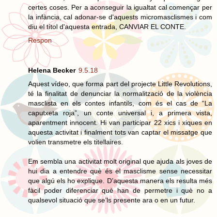
certes coses. Per a aconseguir la igualtat cal començar per
la infància, cal adonar-se d'aquests micromasclismes i com
diu el títol d'aquesta entrada, CANVIAR EL CONTE.
Respon
Helena Becker
9.5.18
Aquest vídeo, que forma part del projecte Little Revolutions,
té la finalitat de denunciar la normalització de la violència
masclista en els contes infantils, com és el cas de “La
caputxeta roja”, un conte universal i, a primera vista,
aparentment innocent. Hi van participar 22 xics i xiques en
aquesta activitat i finalment tots van captar el missatge que
volien transmetre els titellaires.
Em sembla una activitat molt original que ajuda als joves de
hui dia a entendre què és el masclisme sense necessitar
que algú els ho explique. D’aquesta manera els resulta més
fàcil poder diferenciar què han de permetre i què no a
qualsevol situació que se’ls presente ara o en un futur.