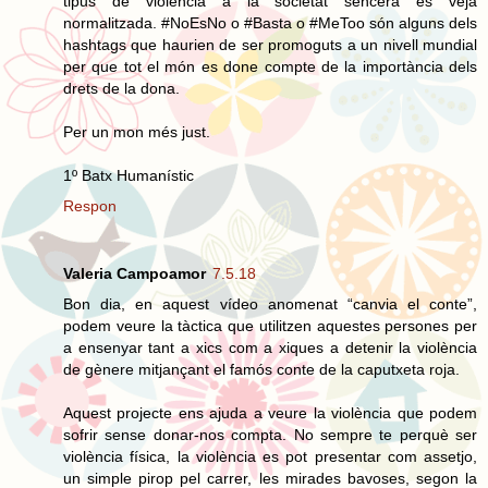
tipus de violència a la societat sencera es veja
normalitzada. #NoEsNo o #Basta o #MeToo són alguns dels
hashtags que haurien de ser promoguts a un nivell mundial
per que tot el món es done compte de la importància dels
drets de la dona.
Per un mon més just.
1º Batx Humanístic
Respon
Valeria Campoamor
7.5.18
Bon dia, en aquest vídeo anomenat “canvia el conte”,
podem veure la tàctica que utilitzen aquestes persones per
a ensenyar tant a xics com a xiques a detenir la violència
de gènere mitjançant el famós conte de la caputxeta roja.
Aquest projecte ens ajuda a veure la violència que podem
sofrir sense donar-nos compta. No sempre te perquè ser
violència física, la violència es pot presentar com assetjo,
un simple pirop pel carrer, les mirades bavoses, segon la