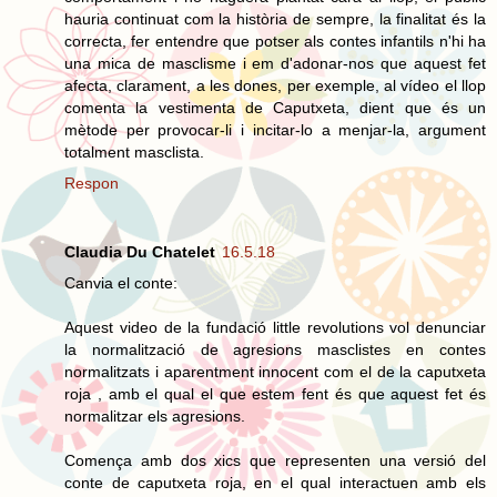
hauria continuat com la història de sempre, la finalitat és la
correcta, fer entendre que potser als contes infantils n'hi ha
una mica de masclisme i em d'adonar-nos que aquest fet
afecta, clarament, a les dones, per exemple, al vídeo el llop
comenta la vestimenta de Caputxeta, dient que és un
mètode per provocar-li i incitar-lo a menjar-la, argument
totalment masclista.
Respon
Claudia Du Chatelet
16.5.18
Canvia el conte:
Aquest video de la fundació little revolutions vol denunciar
la normalització de agresions masclistes en contes
normalitzats i aparentment innocent com el de la caputxeta
roja , amb el qual el que estem fent és que aquest fet és
normalitzar els agresions.
Comença amb dos xics que representen una versió del
conte de caputxeta roja, en el qual interactuen amb els