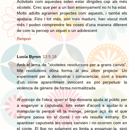
Activitats com aquestes solen estar dirigides cap als més
xicotets. Crec que per a un bon ensenyament no hi ha edat.
Molts adults agrairien projectes com aquests, i també els
ajudaria. Fins i tot més, són més madurs, han viscut molt
més i poden comprendre les coses d'una manera diferent
de com la percep un xiquet o un adolescent
Respon
Lucía Byron
13.5.18
Amb el lema de "xicotetes revolucions per a grans canvis",
lttle revolutions dóna forma al seu últim projecte: Un
experiment per a demostrar i conscienciar, com a través
d'un conte aparentment innocent es pot perpetuar la
violència de gènere de forma normalitzada.
Al principi de l'obra, quan el llop demana ajuda al públic per
a enganyar a caputxeta, tots estan d'acord a ajudar-lo a
manipular-la perquè ell la menge, perquè açò és el que
sempre passa en el conte i no els resulta estrany. En
aparéixer caputxeta les coses canvien i no ocorren com en
el conte. El llop no solament es limita a enganyar-la, sinó