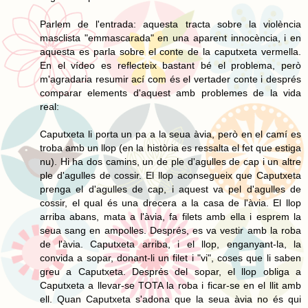
Parlem de l'entrada: aquesta tracta sobre la violència
masclista "emmascarada" en una aparent innocència, i en
aquesta es parla sobre el conte de la caputxeta vermella.
En el vídeo es reflecteix bastant bé el problema, però
m'agradaria resumir ací com és el vertader conte i després
comparar elements d'aquest amb problemes de la vida
real:
Caputxeta li porta un pa a la seua àvia, però en el camí es
troba amb un llop (en la història es ressalta el fet que estiga
nu). Hi ha dos camins, un de ple d'agulles de cap i un altre
ple d'agulles de cossir. El llop aconsegueix que Caputxeta
prenga el d'agulles de cap, i aquest va pel d'agulles de
cossir, el qual és una drecera a la casa de l'àvia. El llop
arriba abans, mata a l'àvia, fa filets amb ella i esprem la
seua sang en ampolles. Després, es va vestir amb la roba
de l'àvia. Caputxeta arriba, i el llop, enganyant-la, la
convida a sopar, donant-li un filet i "vi", coses que li saben
greu a Caputxeta. Després del sopar, el llop obliga a
Caputxeta a llevar-se TOTA la roba i ficar-se en el llit amb
ell. Quan Caputxeta s'adona que la seua àvia no és qui