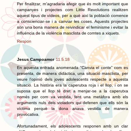
Per finalitzar, m'agradaria afegir que és molt important que
campanyes i projectes com Little Revolutions realitzen
aquest tipus de vídeos, per a què així la població comence
a conscienciar-se i a canviar les coses. Aquests projectes
són una bona manera de reivindicar el feminisme i evitar la
influència de la violència masclista de comtes a xiquets.
Respon
Jesus Campoamor
11.5.18
En aquesta entrada anomenada “Canvia el conte” com es
presenta, de manera didàctica, una situació masclista, per
veure l’opinió dels joves adolescents respecte a aquesta
situació. La història era la caperutxa roja i el llop, i on se
suposa que el llop té dret a menjar-se a la caperutxa
només per com va vestida, fent una metàfora amb els
arguments nuls dels violadors qui defenen que ells són la
víctima perquè la dona anava vestida de manera
provocativa.
Afortunadament, els adolescents responen amb un clar