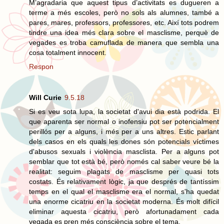
M’agradaria que aquest tipus d’activitats es dugueren a
terme a més escoles, però no sols als alumnes, també a
pares, mares, professors, professores, etc. Així tots podrem
tindre una idea més clara sobre el masclisme, perquè de
vegades es troba camuflada de manera que sembla una
cosa totalment innocent.
Respon
Will Curie
9.5.18
Si es veu sota lupa, la societat d'avui dia està podrida. El
que aparenta ser normal o inofensiu pot ser potencialment
perillós per a alguns, i més per a uns altres. Estic parlant
dels casos en els quals les dones són potencials víctimes
d'abusos sexuals i violència masclista. Per a alguns pot
semblar que tot està bé, però només cal saber veure bé la
realitat: seguim plagats de masclisme per quasi tots
costats. És relativament lògic, ja que després de tantíssim
temps en el qual el masclisme era el normal, s'ha quedat
una enorme cicatriu en la societat moderna. És molt difícil
eliminar aquesta cicatriu, però afortunadament cada
vegada es pren més consciència sobre el tema.