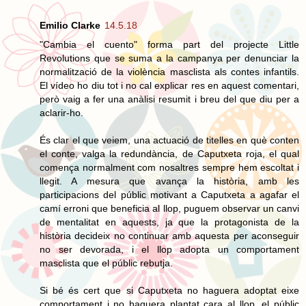
Emilio Clarke
14.5.18
"Cambia el cuento" forma part del projecte Little
Revolutions que se suma a la campanya per denunciar la
normalització de la violència masclista als contes infantils.
El vídeo ho diu tot i no cal explicar res en aquest comentari,
però vaig a fer una anàlisi resumit i breu del que diu per a
aclarir-ho.
És clar el que veiem, una actuació de titelles en què conten
el conte, valga la redundància, de Caputxeta roja, el qual
comença normalment com nosaltres sempre hem escoltat i
llegit. A mesura que avança la història, amb les
participacions del públic motivant a Caputxeta a agafar el
camí erroni que beneficia al llop, puguem observar un canvi
de mentalitat en aquests, ja que la protagonista de la
història decideix no continuar amb aquesta per aconseguir
no ser devorada, i el llop adopta un comportament
masclista que el públic rebutja.
Si bé és cert que si Caputxeta no haguera adoptat eixe
comportament i no haguera plantat cara al llop, el públic