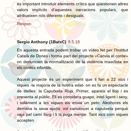
és important introduir elements crítics que qüestionen altres
valors implícits d'aquestes narracions populars, que
atribueixen rols diferents i desiguals.
Respon
Sergio Anthony (1BatxC)
8.5.18
En aquesta entrada podem trobar un vídeo fet per l'Institut
Català de Dones i forma part del projecte «Canvia el conte»
on denuncien la normalització de la violència masclista en
els contes infantils.
Aquest projecte és un experiment que li fan a 22 xics i
xiques -la majoria de la nostra edat- on es fa un espectacle
de titelles: la Caputxeta Roja. Primer, apareix el llop i es
presenta al públic. Ell es considera guapo, intel·ligent i sexy,
i solament a les xiques els envia un peto. Aleshores els
demana la seua ajuda: vol convéncer a caputxeta perquè
vaja pel camí llarg i li la puga menjar. Tant xics com xiques
accepten.