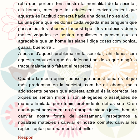
roba que portem. Ens mostra la mentalitat de la societat,
els homes, mes que tot adolescent creixen creient que
aquesta és l'actitud correcta hacia una dona i no es així.
És una pena que les dones cada vegada mes tenguem que
passar per les abusos d'aquest tipo i les mateixes dones
moltes vegades se senten orgulloses o pensen que es
agradable que un home les alabe i diga coses com bonica,
guapa, buenorra…
A pesar d'aquest problema en la societat, ahí dones com
aquesta caputxeta que és defensa i no deixa que ningú la
tracte malament o faltant el respecte.
Quant a la meua opinió, pense que aquest tema és el que
més predomina en la societat, com he dit abans, molts
adolescents pensen que aquesta actitud és la correcta, les
xiques se senten millor si són al·legades o assetjades de
manera limitada però tenim pretendents detras seu. Creu
que aquest pensament no és propi de xiques joves, hem de
canviar nostra forma de pensament, respetarnos a
nosaltres mateixes i canviar el nostre compte, canviar les
regles i optar per una mentalitat millor.
Respon