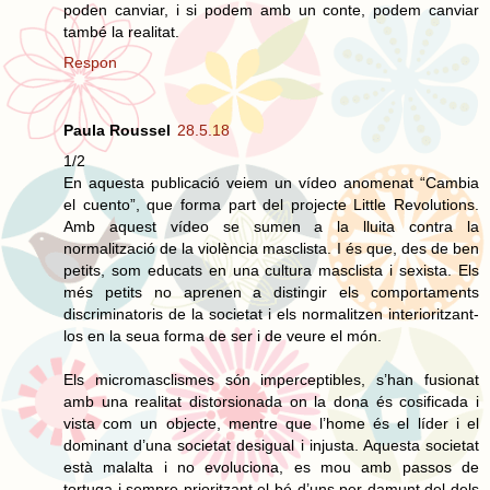
poden canviar, i si podem amb un conte, podem canviar
també la realitat.
Respon
Paula Roussel
28.5.18
1/2
En aquesta publicació veiem un vídeo anomenat “Cambia
el cuento”, que forma part del projecte Little Revolutions.
Amb aquest vídeo se sumen a la lluita contra la
normalització de la violència masclista. I és que, des de ben
petits, som educats en una cultura masclista i sexista. Els
més petits no aprenen a distingir els comportaments
discriminatoris de la societat i els normalitzen interioritzant-
los en la seua forma de ser i de veure el món.
Els micromasclismes són imperceptibles, s’han fusionat
amb una realitat distorsionada on la dona és cosificada i
vista com un objecte, mentre que l’home és el líder i el
dominant d’una societat desigual i injusta. Aquesta societat
està malalta i no evoluciona, es mou amb passos de
tortuga i sempre prioritzant el bé d’uns per damunt del dels