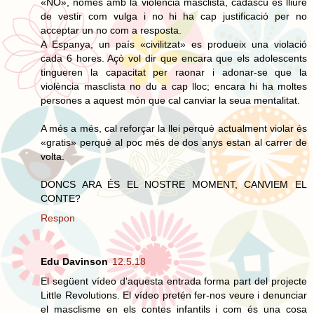
«NO», només amb la violència masclista, cadascú es lliure
de vestir com vulga i no hi ha cap justificació per no
acceptar un no com a resposta.
A Espanya, un país «civilitzat» es produeix una violació
cada 6 hores. Açò vol dir que encara que els adolescents
tingueren la capacitat per raonar i adonar-se que la
violència masclista no du a cap lloc; encara hi ha moltes
persones a aquest món que cal canviar la seua mentalitat.
A més a més, cal reforçar la llei perquè actualment violar és
«gratis» perquè al poc més de dos anys estan al carrer de
volta.
DONCS ARA ÉS EL NOSTRE MOMENT, CANVIEM EL
CONTE?
Respon
Edu Davinson
12.5.18
El següent vídeo d'aquesta entrada forma part del projecte
Little Revolutions. El vídeo pretén fer-nos veure i denunciar
el masclisme en els contes infantils i com és una cosa