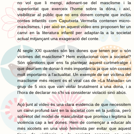
no vol que li mengi, adonant-se del masclisme i la
superioritat que exerceix l’home sobre la dóna, i així,
visibilitzar al públic que no ens donem compte que inclús
contes infantils com Caputxeta Vermella contenen micro-
masclismes, i per això en aquest vídeo ens proposen fer un
canvi en la literatura infantil per adaptar-la a la societat
actual mitjançant una exageració del conte.
Al segle XXI quantes són les dones que tenen por o són
víctimes del masclisme? Hem evolucionat com a societat?
Són qüestions que ens fa plantejar aquest curtmetratge i
que deuríem de donar-li més importància ja que són cosses
molt importants a l’actualitat. Un exemple de ser víctima del
masclisme més recent és el viral cas de «La Manada» un
grup de 5 xics que van violar brutalment a una dona, i a
l’hora de declarar no s’hi va considerar violació sinó abús.
Açò junt al vídeo és una clara evidencia de que necessitem
un canvi profund tant en la societat com en la justícia, però
sobretot del model de masculinitat que promou i legitima la
violència cap a les dones. Hem de començar a educar als
més xicotets en una visió feminista per evitar que aquest