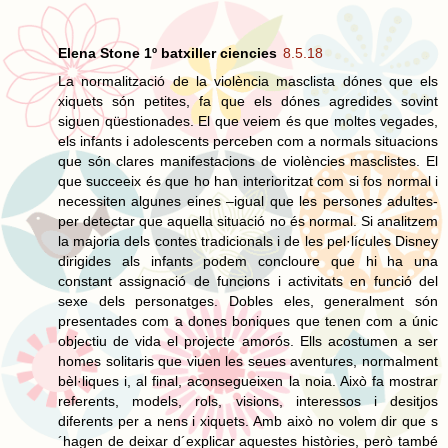
Elena Stone 1º batxiller ciencies
8.5.18
La normalització de la violència masclista dónes que els
xiquets són petites, fa que els dónes agredides sovint
siguen qüestionades. El que veiem és que moltes vegades,
els infants i adolescents perceben com a normals situacions
que són clares manifestacions de violències masclistes. El
que succeeix és que ho han interioritzat com si fos normal i
necessiten algunes eines –igual que les persones adultes-
per detectar que aquella situació no és normal. Si analitzem
la majoria dels contes tradicionals i de les pel·lícules Disney
dirigides als infants podem concloure que hi ha una
constant assignació de funcions i activitats en funció del
sexe dels personatges. Dobles eles, generalment són
presentades com a dones boniques que tenen com a únic
objectiu de vida el projecte amorós. Ells acostumen a ser
homes solitaris que viuen les seues aventures, normalment
bèl·liques i, al final, aconsegueixen la noia. Això fa mostrar
referents, models, rols, visions, interessos i desitjos
diferents per a nens i xiquets. Amb això no volem dir que s
´hagen de deixar d´explicar aquestes històries, però també