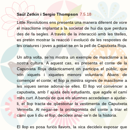
Saúl Zetkin i Sergio Thompson
7.5.18
Little Revolutions ens presenta una manera diferent de vore
el masclisme implantat a la societat de hui dia que perdura
des de fa segles. A través de la interacció amb les titelles,
es pretén mostrar la reacció i evolució de les respostes de
les criatures i joves a posar-se en la pell de Caputxeta Roja.
Un altra volta, se’ns mostra un exemple de masclisme a la
nostra cultura. A aquest cas, es presenta el conte de la
Caputxeta Roja didàcticament on participa el públic, que
són xiquets i xiquetes menors voluntaris. Abans de
començar el conte, el llop ja mostra signes de masclisme a
les xiques sense adonar-se elles. El llop vol convèncer a
caputxeta, amb l’ ajuda dels estudiants, que agafe el camí
més curt. A banda de que els alumnes accedeixen a ajudar-
li, el llop tracta de qüestionar la vestimenta de Caputxeta
Vermella. Al negar-se la protagonista del conte a triar el
camí que li diu el llop, decideix anar-se’n de la historia.
El llop es posa furiós llavors, la xica decideix exposar que