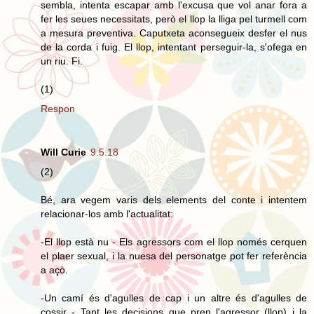
sembla, intenta escapar amb l'excusa que vol anar fora a
fer les seues necessitats, però el llop la lliga pel turmell com
a mesura preventiva. Caputxeta aconsegueix desfer el nus
de la corda i fuig. El llop, intentant perseguir-la, s'ofega en
un riu. Fi.
(1)
Respon
Will Curie
9.5.18
(2)
Bé, ara vegem varis dels elements del conte i intentem
relacionar-los amb l'actualitat:
-El llop està nu - Els agressors com el llop només cerquen
el plaer sexual, i la nuesa del personatge pot fer referència
a açò.
-Un camí és d'agulles de cap i un altre és d'agulles de
cossir - Tant les decisions que pren l'agressor (llop) i la