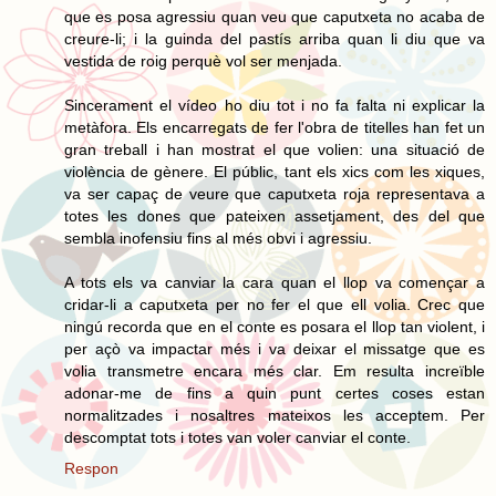
que es posa agressiu quan veu que caputxeta no acaba de
creure-li; i la guinda del pastís arriba quan li diu que va
vestida de roig perquè vol ser menjada.
Sincerament el vídeo ho diu tot i no fa falta ni explicar la
metàfora. Els encarregats de fer l'obra de titelles han fet un
gran treball i han mostrat el que volien: una situació de
violència de gènere. El públic, tant els xics com les xiques,
va ser capaç de veure que caputxeta roja representava a
totes les dones que pateixen assetjament, des del que
sembla inofensiu fins al més obvi i agressiu.
A tots els va canviar la cara quan el llop va començar a
cridar-li a caputxeta per no fer el que ell volia. Crec que
ningú recorda que en el conte es posara el llop tan violent, i
per açò va impactar més i va deixar el missatge que es
volia transmetre encara més clar. Em resulta increïble
adonar-me de fins a quin punt certes coses estan
normalitzades i nosaltres mateixos les acceptem. Per
descomptat tots i totes van voler canviar el conte.
Respon