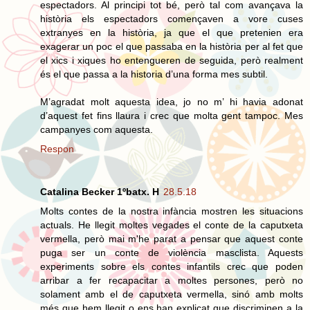
espectadors. Al principi tot bé, però tal com avançava la
història els espectadors començaven a vore cuses
extranyes en la història, ja que el que pretenien era
exagerar un poc el que passaba en la història per al fet que
el xics i xiques ho entengueren de seguida, però realment
és el que passa a la historia d’una forma mes subtil.
M’agradat molt aquesta idea, jo no m’ hi havia adonat
d’aquest fet fins llaura i crec que molta gent tampoc. Mes
campanyes com aquesta.
Respon
Catalina Becker 1ºbatx. H
28.5.18
Molts contes de la nostra infància mostren les situacions
actuals. He llegit moltes vegades el conte de la caputxeta
vermella, però mai m'he parat a pensar que aquest conte
puga ser un conte de violència masclista. Aquests
experiments sobre els contes infantils crec que poden
arribar a fer recapacitar a moltes persones, però no
solament amb el de caputxeta vermella, sinó amb molts
més que hem llegit o ens han explicat que discriminen a la