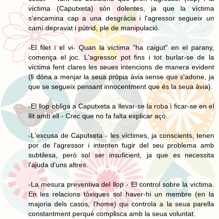
víctima (Caputxeta) són dolentes, ja que la víctima
s'encamina cap a una desgràcia i l'agressor segueix un
camí depravat i pútrid, ple de manipulació.
-El filet i el vi- Quan la víctima "ha caigut" en el parany,
comença el joc. L'agressor pot fins i tot burlar-se de la
víctima fent clares les seues intencions de manera evident
(li dóna a menjar la seua pròpia àvia sense que s'adone, ja
que se segueix pensant innocentment que és la seua àvia).
-El llop obliga a Caputxeta a llevar-se la roba i ficar-se en el
llit amb ell - Crec que no fa falta explicar açò.
-L'excusa de Caputxeta - les víctimes, ja conscients, tenen
por de l'agressor i intenten fugir del seu problema amb
subtilesa, però sol ser insuficient, ja que es necessita
l'ajuda d'uns altres.
-La mesura preventiva del llop - El control sobre la víctima.
En les relacions tòxiques sol haver-hi un membre (en la
majoria dels casos, l'home) qui controla a la seua parella
constantment perquè complisca amb la seua voluntat.