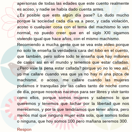
apersonas de todas las edades que este cuento realmente
es acoso, y nadie se había dado cuenta antes.
¿Es posible que esto algún día pase? Lo dudo mucho
porque la sociedad cada día va a peor, y cada violación,
acoso o cualquier cosa con el tema del machismo lo ven
normal, no puedo creer que en el siglo XXI sigamos
viviendo igual que hace años, con el mismo machismo.
Recomiendo a mucha gente que se vea este vídeo porque
no solo te enseña la verdadera cara del lobo en el cuento,
que también, pero sobre todo te enseña que hay millones
de casos así en el mundo y tenemos que estar calladas,
¿Pero vale la pena estar callada? porque yo no lo veo así,
yo me callare cuando vea que ya no hay ni una pizca de
machismo, o acoso, me callare cuando las mujeres
podamos ir tranquilas por las calles tanto de noche como
de día, porque nosotras nacimos para ser libres y vivir tanto
como ellos, porque somos mujeres y sabemos lo que
queremos y tenemos que luchar por la libertad que nos
merecemos, y por la que tendríamos que tener ahora, pero
menos mal que ninguna mujer esta sola, que somos todas
o ninguna, que hoy somos 100 pero mañana seremos 300.
Respon