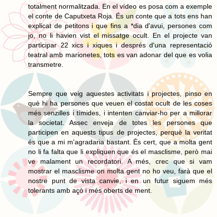
totalment normalitzada. En el vídeo es posa com a exemple
el conte de Caputxeta Roja. És un conte que a tots ens han
explicat de petitons i que fins a *dia d'avui, persones com
jo, no li havien vist el missatge ocult. En el projecte van
participar 22 xics i xiques i després d'una representació
teatral amb marionetes, tots es van adonar del que es volia
transmetre.
Sempre que veig aquestes activitats i projectes, pinso en
què hi ha persones que veuen el costat ocult de les coses
més senzilles i tímides, i intenten canviar-ho per a millorar
la societat. Assec enveja de totes les persones que
participen en aquests tipus de projectes, perquè la veritat
és que a mi m'agradaria bastant. És cert, que a molta gent
no li fa falta que li expliquen que és el masclisme, però mai
ve malament un recordatori. A més, crec que si vam
mostrar el masclisme on molta gent no ho veu, farà que el
nostre punt de vista canvie, i en un futur siguem més
tolerants amb açò i més oberts de ment.