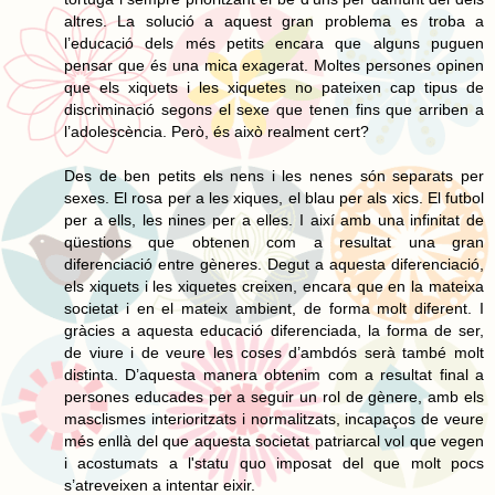
altres. La solució a aquest gran problema es troba a
l’educació dels més petits encara que alguns puguen
pensar que és una mica exagerat. Moltes persones opinen
que els xiquets i les xiquetes no pateixen cap tipus de
discriminació segons el sexe que tenen fins que arriben a
l’adolescència. Però, és això realment cert?
Des de ben petits els nens i les nenes són separats per
sexes. El rosa per a les xiques, el blau per als xics. El futbol
per a ells, les nines per a elles. I així amb una infinitat de
qüestions que obtenen com a resultat una gran
diferenciació entre gèneres. Degut a aquesta diferenciació,
els xiquets i les xiquetes creixen, encara que en la mateixa
societat i en el mateix ambient, de forma molt diferent. I
gràcies a aquesta educació diferenciada, la forma de ser,
de viure i de veure les coses d’ambdós serà també molt
distinta. D’aquesta manera obtenim com a resultat final a
persones educades per a seguir un rol de gènere, amb els
masclismes interioritzats i normalitzats, incapaços de veure
més enllà del que aquesta societat patriarcal vol que vegen
i acostumats a l'statu quo imposat del que molt pocs
s’atreveixen a intentar eixir.