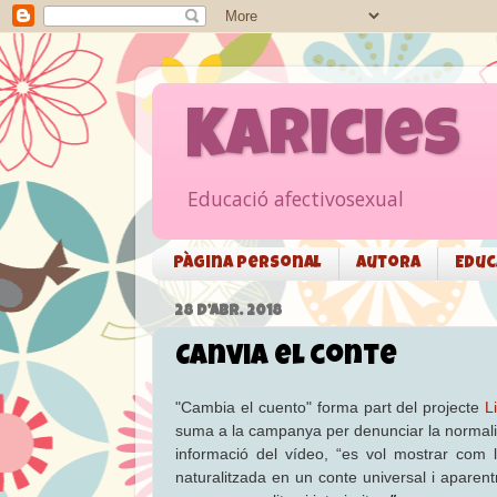
Karicies
Educació afectivosexual
Pàgina personal
Autora
Educ
28 D’ABR. 2018
Canvia el conte
"Cambia el cuento" forma part del projecte
L
suma a la campanya per denunciar la normalitza
informació del vídeo, “es vol mostrar com 
naturalitzada en un conte universal i apare