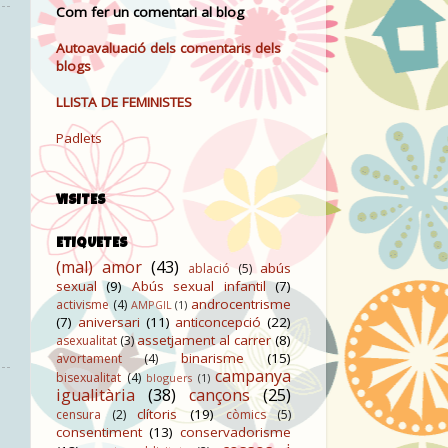
Com fer un comentari al blog
Autoavaluació dels comentaris dels
blogs
LLISTA DE FEMINISTES
Padlets
VISITES
ETIQUETES
(mal) amor
(43)
abús
ablació
(5)
sexual
(9)
Abús sexual infantil
(7)
androcentrisme
activisme
(4)
AMPGIL
(1)
(7)
aniversari
(11)
anticoncepció
(22)
assetjament al carrer
(8)
asexualitat
(3)
binarisme
(15)
avortament
(4)
campanya
bisexualitat
(4)
bloguers
(1)
igualitària
(38)
cançons
(25)
clítoris
(19)
censura
(2)
còmics
(5)
consentiment
(13)
conservadorisme