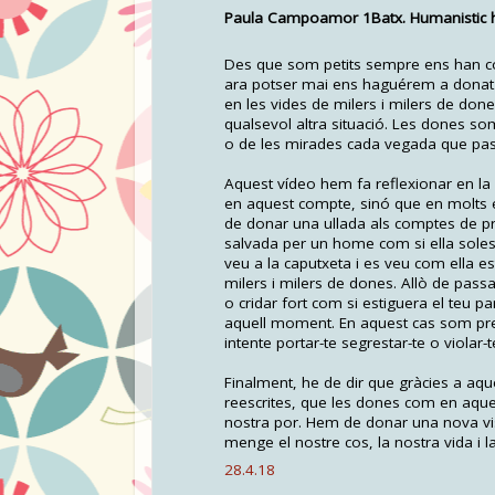
Paula Campoamor 1Batx. Humanistic ha
Des que som petits sempre ens han cont
ara potser mai ens haguérem a donat 
en les vides de milers i milers de d
qualsevol altra situació. Les dones so
o de les mirades cada vegada que pa
Aquest vídeo hem fa reflexionar en la
en aquest compte, sinó que en molts 
de donar una ullada als comptes de pr
salvada per un home com si ella soles
veu a la caputxeta i es veu com ella
milers i milers de dones. Allò de pass
o cridar fort com si estiguera el teu p
aquell moment. En aquest cas som pre
intente portar-te segrestar-te o violar-t
Finalment, he de dir que gràcies a aqu
reescrites, que les dones com en aques
nostra por. Hem de donar una nova visi
menge el nostre cos, la nostra vida i l
28.4.18