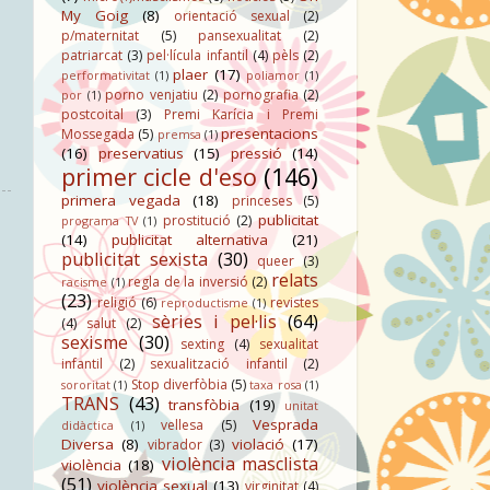
My Goig
(8)
orientació sexual
(2)
p/maternitat
(5)
pansexualitat
(2)
patriarcat
(3)
pel·lícula infantil
(4)
pèls
(2)
plaer
(17)
performativitat
(1)
poliamor
(1)
porno venjatiu
(2)
pornografia
(2)
por
(1)
postcoital
(3)
Premi Karícia i Premi
presentacions
Mossegada
(5)
premsa
(1)
(16)
preservatius
(15)
pressió
(14)
primer cicle d'eso
(146)
primera vegada
(18)
princeses
(5)
publicitat
prostitució
(2)
programa TV
(1)
(14)
publicitat alternativa
(21)
publicitat sexista
(30)
queer
(3)
relats
regla de la inversió
(2)
racisme
(1)
(23)
religió
(6)
revistes
reproductisme
(1)
sèries i pel·lis
(64)
(4)
salut
(2)
sexisme
(30)
sexting
(4)
sexualitat
infantil
(2)
sexualització infantil
(2)
Stop diverfòbia
(5)
sororitat
(1)
taxa rosa
(1)
TRANS
(43)
transfòbia
(19)
unitat
Vesprada
vellesa
(5)
didàctica
(1)
Diversa
(8)
violació
(17)
vibrador
(3)
violència masclista
violència
(18)
(51)
violència sexual
(13)
virginitat
(4)