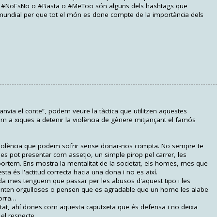
a. #NoEsNo o #Basta o #MeToo són alguns dels hashtags que
mundial per que tot el món es done compte de la importància dels
via el conte”, podem veure la tàctica que utilitzen aquestes
m a xiques a detenir la violència de gènere mitjançant el famós
 violència que podem sofrir sense donar-nos compta. No sempre te
a es pot presentar com assetjo, un simple pirop pel carrer, les
rtem. Ens mostra la mentalitat de la societat, els homes, mes que
sta és l'actitud correcta hacia una dona i no es així.
a mes tenguem que passar per les abusos d'aquest tipo i les
nten orgulloses o pensen que es agradable que un home les alabe
orra…
tat, ahí dones com aquesta caputxeta que és defensa i no deixa
el respecte.