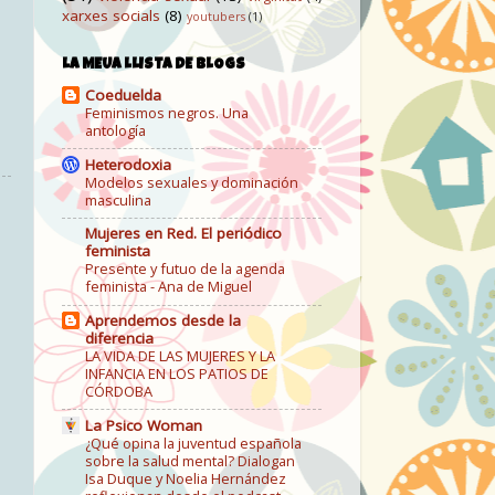
xarxes socials
(8)
youtubers
(1)
LA MEUA LLISTA DE BLOGS
Coeduelda
Feminismos negros. Una
antología
Heterodoxia
Modelos sexuales y dominación
masculina
Mujeres en Red. El periódico
feminista
Presente y futuo de la agenda
feminista - Ana de Miguel
Aprendemos desde la
diferencia
LA VIDA DE LAS MUJERES Y LA
INFANCIA EN LOS PATIOS DE
CÓRDOBA
La Psico Woman
¿Qué opina la juventud española
sobre la salud mental? Dialogan
Isa Duque y Noelia Hernández