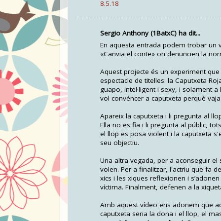
8.5.18
Sergio Anthony (1BatxC) ha dit...
En aquesta entrada podem trobar un víd
«Canvia el conte» on denuncien la norma
Aquest projecte és un experiment que li
espectacle de titelles: la Caputxeta Roja
guapo, intel·ligent i sexy, i solament 
vol convéncer a caputxeta perquè vaja p
Apareix la caputxeta i li pregunta al llo
Ella no es fia i li pregunta al públic, to
el llop es posa violent i la caputxeta s
seu objectiu.
Una altra vegada, per a aconseguir el s
volen. Per a finalitzar, l'actriu que fa
xics i les xiques reflexionen i s’adonen 
víctima. Finalment, defenen a la xiqueta
Amb aquest vídeo ens adonem que aquest
caputxeta seria la dona i el llop, el mas