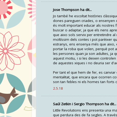
Jose Thompson ha dit...
Jo també he escoltat històries clàssiq
dones pareguen criades, o ensenyen qu
és molt important educar als nostres f
buscar o adaptar, ja que els nens ap
que aixo sols servix per entretindre al
moltíssim dels contes i pot parèixer 
estranys, ens ensenya més que aixo, e
portar la roba que volen, perquè pot 
les persones quan ja son adultes, ja qu
aquest motiu, i si les deixen controlen
de aquestes xiques i no deuria ser d'
Per tant el que hem de fer, es canviar
mentalitat, que encara que ocorren c
son tan febles ni els homes tan fort
2.5.18
Saúl Zetkin i Sergio Thompson ha dit...
Little Revolutions ens presenta una ma
que perdura des de fa segles. A través 