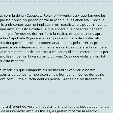
ues com la de la «Caputxeta Roja» o «l'Aventafocs» que fan que les
e les dones no poden portar la roba que les abellisca. Crec que
ills amb contes que no impliquen res masclista, els podem inventar,
renen amb aquestos contes, ja que encara que nosaltres pensem
 nen i per fer que es dorma. Però la realitat es que els nens aprenen
que la «Caputxeta Roja» ens ensenya que no hem de confiar als
ns diu que les dones no poden anar a soles pel carrer, ni poden
aparèixer un «depredador» i menjar-se-la. Cosa que afecta també a
e molts pares no deixen eixir a les seues filles al carrer a soles per
 moltíssim per on hi van o amb qui van. Cosa que viola la intimitat
aquesta manera.
 el mode en que eduquem als nostres fills i canviar la nostra
osses a les dones, també ocorren als homes, a més les dones no
s com comú i malauradament es pensa. Gracies pel vostre temps.
nera diferent de vore el masclisme implantat a la societat de hui dia
de la interacció amb les titelles, es pretén mostrar la reacció i