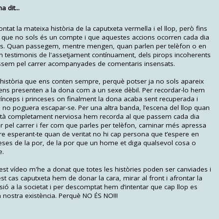
 dit...
at la mateixa història de la caputxeta vermella i el llop, però fins
que no sols és un compte i que aquestes accions ocorren cada dia
ones. Quan passegem, mentre mengen, quan parlen per telèfon o en
m testimonis de l'assetjament contínuament, dels pirops incoherents
ssem pel carrer acompanyades de comentaris insensats.
 història que ens conten sempre, perquè potser ja no sols apareix
ens presenten a la dona com a un sexe dèbil. Per recordar-lo hem
ínceps i princeses on finalment la dona acaba sent recuperada i
 no poguera escapar-se. Per una altra banda, l’escena del llop quan
 està completament nerviosa hem recorda al que passem cada dia
ar pel carrer i fer com que parles per telèfon, caminar més apressa
are esperant-te quan de veritat no hi cap persona que t’espere en
ses de la por, de la por que un home et diga qualsevol cosa o
e.
est vídeo m'he a donat que totes les històries poden ser canviades i
t cas caputxeta hem de donar la cara, mirar al front i afrontar la
ó a la societat i per descomptat hem d’intentar que cap llop es
a nostra existència. Perquè NO ÉS NO!!!