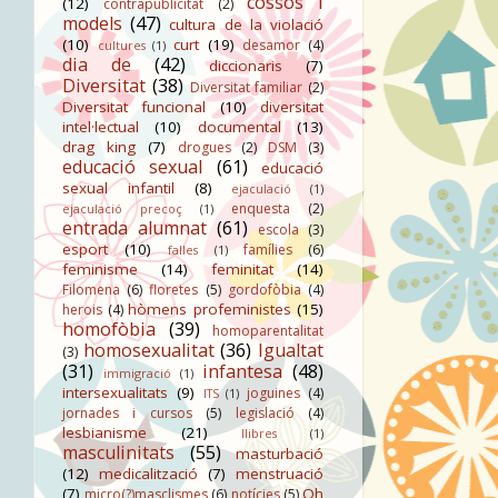
cossos i
(12)
contrapublicitat
(2)
models
(47)
cultura de la violació
(10)
curt
(19)
desamor
(4)
cultures
(1)
dia de
(42)
diccionaris
(7)
Diversitat
(38)
Diversitat familiar
(2)
Diversitat funcional
(10)
diversitat
intel·lectual
(10)
documental
(13)
drag king
(7)
drogues
(2)
DSM
(3)
educació sexual
(61)
educació
sexual infantil
(8)
ejaculació
(1)
enquesta
(2)
ejaculació precoç
(1)
entrada alumnat
(61)
escola
(3)
esport
(10)
famílies
(6)
falles
(1)
feminisme
(14)
feminitat
(14)
Filomena
(6)
floretes
(5)
gordofòbia
(4)
hòmens profeministes
(15)
herois
(4)
homofòbia
(39)
homoparentalitat
homosexualitat
(36)
Igualtat
(3)
(31)
infantesa
(48)
immigració
(1)
intersexualitats
(9)
joguines
(4)
ITS
(1)
jornades i cursos
(5)
legislació
(4)
lesbianisme
(21)
llibres
(1)
masculinitats
(55)
masturbació
(12)
medicalització
(7)
menstruació
(7)
Oh
micro(?)masclismes
(6)
notícies
(5)