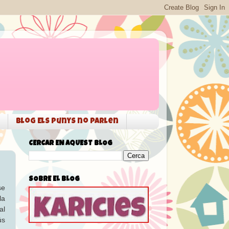
Blog Els punys no parlen
CERCAR EN AQUEST BLOG
SOBRE EL BLOG
se
la
al
ús