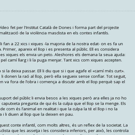
eo fet per l'Institut Català de Dones i forma part del projecte
lització de la violència masclista en els contes infantils.
 fan a 22 xics i xiques -la majoria de la nostra edat- on es fa un
. Primer, apareix el llop i es presenta al públic. Ell es considera
a les xiques els envia un peto. Aleshores els demana la seua ajuda:
el camí llarg i li la puga menjar. Tant xics com xiques accepten.
p si la deixa passar. Ell li diu que si i que agafe el «camí més curt».
ts li donen la raó al llop, però ella segueix sense confiar. Tot seguit,
'en va fora de l’obra i comença a discutir amb el llop perquè sap el
uport del públic li envia besos a les xiques però ara elles ja no ho
 de caputxeta pregunta de qui és la culpa que el llop se la menge. Els
de com és l’animal en realitat i que la culpa la té el llop i no la
 i li diuen al llop que la deixen en pau.
 conte infantil, com molts altres, és un reflex de la societat. La
clista que les assetja i les considera inferiors, per això, les controla