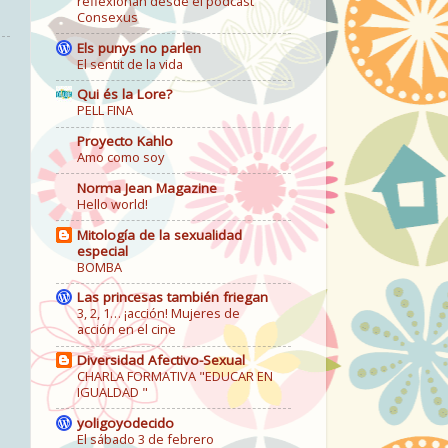
reflexionan desde el podcast
Consexus
Els punys no parlen
El sentit de la vida
Qui és la Lore?
PELL FINA
Proyecto Kahlo
Amo como soy
Norma Jean Magazine
Hello world!
Mitología de la sexualidad
especial
BOMBA
Las princesas también friegan
3, 2, 1… ¡acción! Mujeres de
acción en el cine
Diversidad Afectivo-Sexual
CHARLA FORMATIVA "EDUCAR EN
IGUALDAD "
yoligoyodecido
El sábado 3 de febrero