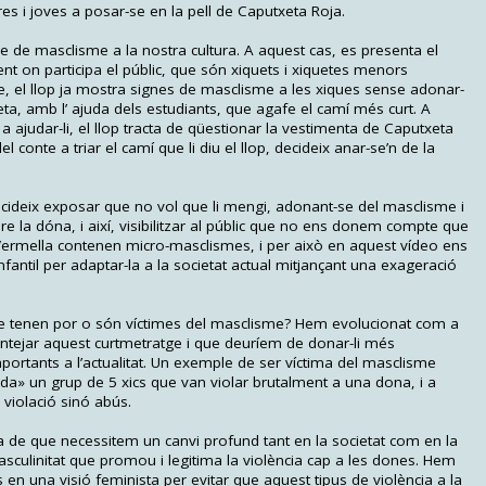
res i joves a posar-se en la pell de Caputxeta Roja.
e de masclisme a la nostra cultura. A aquest cas, es presenta el
nt on participa el públic, que són xiquets i xiquetes menors
e, el llop ja mostra signes de masclisme a les xiques sense adonar-
xeta, amb l’ ajuda dels estudiants, que agafe el camí més curt. A
ajudar-li, el llop tracta de qüestionar la vestimenta de Caputxeta
l conte a triar el camí que li diu el llop, decideix anar-se’n de la
 decideix exposar que no vol que li mengi, adonant-se del masclisme i
re la dóna, i així, visibilitzar al públic que no ens donem compte que
 Vermella contenen micro-masclismes, i per això en aquest vídeo ens
nfantil per adaptar-la a la societat actual mitjançant una exageració
ue tenen por o són víctimes del masclisme? Hem evolucionat com a
antejar aquest curtmetratge i que deuríem de donar-li més
ortants a l’actualitat. Un exemple de ser víctima del masclisme
da» un grup de 5 xics que van violar brutalment a una dona, i a
 violació sinó abús.
ia de que necessitem un canvi profund tant en la societat com en la
asculinitat que promou i legitima la violència cap a les dones. Hem
en una visió feminista per evitar que aquest tipus de violència a la