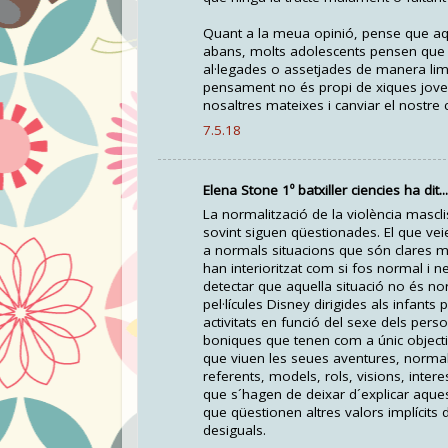
Quant a la meua opinió, pense que aq
abans, molts adolescents pensen que aq
al·legades o assetjades de manera lim
pensament no és propi de xiques jov
nosaltres mateixes i canviar el nostre 
7.5.18
Elena Stone 1º batxiller ciencies ha dit...
La normalització de la violència mascl
sovint siguen qüestionades. El que ve
a normals situacions que són clares ma
han interioritzat com si fos normal i 
detectar que aquella situació no és nor
pel·lícules Disney dirigides als infan
activitats en funció del sexe dels pe
boniques que tenen com a únic objecti
que viuen les seues aventures, normalm
referents, models, rols, visions, inter
que s´hagen de deixar d´explicar aques
que qüestionen altres valors implícits 
desiguals.