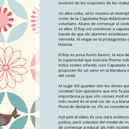
evolució de les respostes de les criatu
Un altra volta, se’ns mostra un exempl
conte de la Caputxeta Roja didàcticame
voluntaris. Abans de començar el cont
se elles. El llop vol convèncer a caput
banda de que els alumnes accedeixen a 
Vermella. Al negar-se la protagonista de
historia.
El llop es posa furiós llavors, la xica
la superioritat que exerceix l’home sob
inclús contes infantils com Caputxeta
proposen fer un canvi en la literatura i
del conte.
Al segle XXI quantes són les dones q
societat? Són qüestions que ens fa pl
importància ja que són cosses molt imp
més recent és el viral cas de «La Mana
l’hora de declarar no s’hi va considerar
Açò junt al vídeo és una clara evidenc
justícia, però sobretot del model de m
de començar a educar als més xicotets 