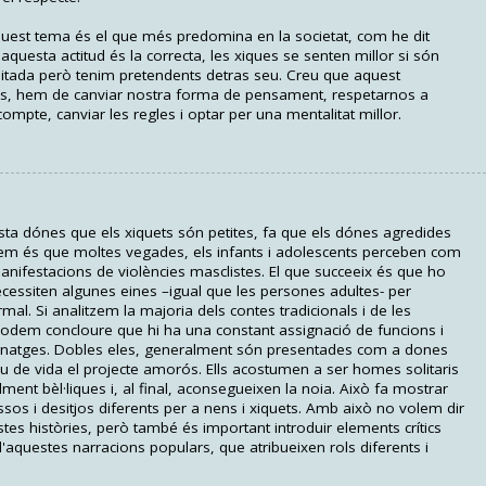
uest tema és el que més predomina en la societat, com he dit
uesta actitud és la correcta, les xiques se senten millor si són
itada però tenim pretendents detras seu. Creu que aquest
es, hem de canviar nostra forma de pensament, respetarnos a
compte, canviar les regles i optar per una mentalitat millor.
ista dónes que els xiquets són petites, fa que els dónes agredides
iem és que moltes vegades, els infants i adolescents perceben com
nifestacions de violències masclistes. El que succeeix és que ho
necessiten algunes eines –igual que les persones adultes- per
mal. Si analitzem la majoria dels contes tradicionals i de les
ts podem concloure que hi ha una constant assignació de funcions i
rsonatges. Dobles eles, generalment són presentades com a dones
u de vida el projecte amorós. Ells acostumen a ser homes solitaris
ent bèl·liques i, al final, aconsegueixen la noia. Això fa mostrar
essos i desitjos diferents per a nens i xiquets. Amb això no volem dir
tes històries, però també és important introduir elements crítics
d'aquestes narracions populars, que atribueixen rols diferents i