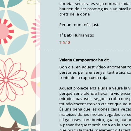
societat sencera es veja normalitzad
haurien de ser promoguts a un nivell 
drets de la dona.
Per un mon més just.
1º Batx Humanístic
7.5.18
Valeria Campoamor ha dit...
Bon dia, en aquest vídeo anomenat “can
persones per a ensenyar tant a xics co
conte de la caputxeta roja.
Aquest projecte ens ajuda a veure la
perquè ser violència física, la violènci
mirades bavoses, segon la roba que po
tot adolescent creixen creient que aque
És una pena que les dones cada vegad
mateixes dones moltes vegades se se
i diga coses com bonica, guapa, buen
A pesar d'aquest problema en la socie
que ningú la tracte malament o faltant 