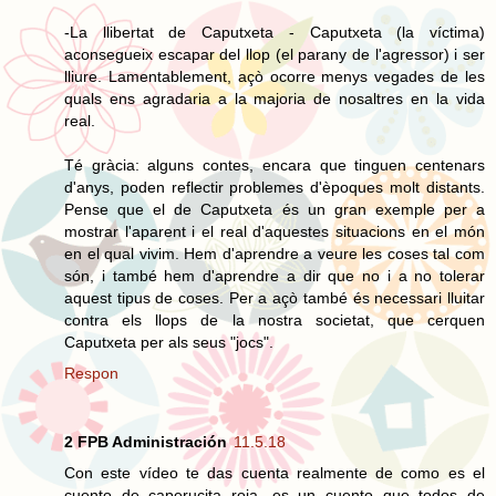
-La llibertat de Caputxeta - Caputxeta (la víctima)
aconsegueix escapar del llop (el parany de l'agressor) i ser
lliure. Lamentablement, açò ocorre menys vegades de les
quals ens agradaria a la majoria de nosaltres en la vida
real.
Té gràcia: alguns contes, encara que tinguen centenars
d'anys, poden reflectir problemes d'èpoques molt distants.
Pense que el de Caputxeta és un gran exemple per a
mostrar l'aparent i el real d'aquestes situacions en el món
en el qual vivim. Hem d'aprendre a veure les coses tal com
són, i també hem d'aprendre a dir que no i a no tolerar
aquest tipus de coses. Per a açò també és necessari lluitar
contra els llops de la nostra societat, que cerquen
Caputxeta per als seus "jocs".
Respon
2 FPB Administración
11.5.18
Con este vídeo te das cuenta realmente de como es el
cuento de caperucita roja, es un cuento que todos de