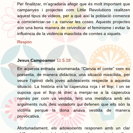
Per finalitzar, m'agradaria afegir que és molt important que
campanyes i projectes com Little Revolutions realitzen
aquest tipus de vídeos, per a què així la població comence
a conscienciar-se i a canviar les coses. Aquests projectes
són una bona manera de reivindicar el feminisme i evitar la
influència de la violència masclista de comtes a xiquets.
Respon
Jesus Campoamor
11.5.18
En aquesta entrada anomenada “Canvia el conte” com es
presenta, de manera didàctica, una situació masclista, per
veure l’opinió dels joves adolescents respecte a aquesta
situació. La història era la caperutxa roja i el llop, i on se
suposa que el llop té dret a menjar-se a la caperutxa
només per com va vestida, fent una metàfora amb els
arguments nuls dels violadors qui defenen que ells són la
víctima perquè la dona anava vestida de manera
provocativa.
Afortunadament, els adolescents responen amb un clar