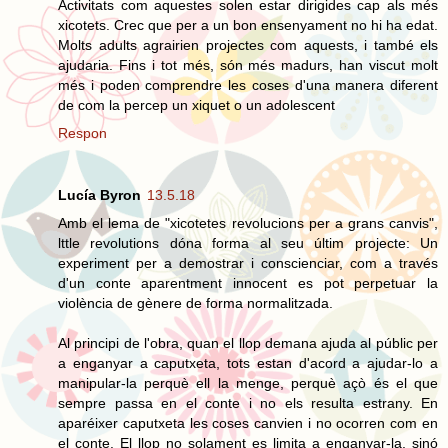
Activitats com aquestes solen estar dirigides cap als més
xicotets. Crec que per a un bon ensenyament no hi ha edat.
Molts adults agrairien projectes com aquests, i també els
ajudaria. Fins i tot més, són més madurs, han viscut molt
més i poden comprendre les coses d'una manera diferent
de com la percep un xiquet o un adolescent
Respon
Lucía Byron
13.5.18
Amb el lema de "xicotetes revolucions per a grans canvis",
lttle revolutions dóna forma al seu últim projecte: Un
experiment per a demostrar i conscienciar, com a través
d'un conte aparentment innocent es pot perpetuar la
violència de gènere de forma normalitzada.
Al principi de l'obra, quan el llop demana ajuda al públic per
a enganyar a caputxeta, tots estan d'acord a ajudar-lo a
manipular-la perquè ell la menge, perquè açò és el que
sempre passa en el conte i no els resulta estrany. En
aparéixer caputxeta les coses canvien i no ocorren com en
el conte. El llop no solament es limita a enganyar-la, sinó