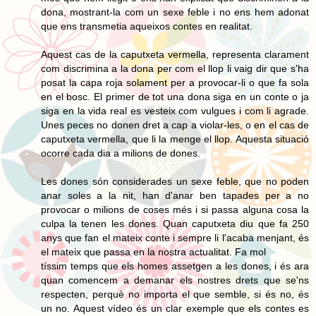
dona, mostrant-la com un sexe feble i no ens hem adonat
que ens transmetia aqueixos contes en realitat.
Aquest cas de la caputxeta vermella, representa clarament
com discrimina a la dona per com el llop li vaig dir que s'ha
posat la capa roja solament per a provocar-li o que fa sola
en el bosc. El primer de tot una dona siga en un conte o ja
siga en la vida real es vesteix com vulgues i com li agrade.
Unes peces no donen dret a cap a violar-les, o en el cas de
caputxeta vermella, que li la menge el llop. Aquesta situació
ocorre cada dia a milions de dones.
Les dones són considerades un sexe feble, que no poden
anar soles a la nit, han d'anar ben tapades per a no
provocar o milions de coses més i si passa alguna cosa la
culpa la tenen les dones. Quan caputxeta diu que fa 250
anys que fan el mateix conte i sempre li l'acaba menjant, és
el mateix que passa en la nostra actualitat. Fa mol
tíssim temps que els homes assetgen a les dones, i és ara
quan comencem a demanar els nostres drets que se'ns
respecten, perquè no importa el que semble, si és no, és
un no. Aquest vídeo és un clar exemple que els contes es