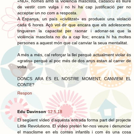
«NO», només amb la violència masclista, cadascú es lliure
de vestir com vulga i no hi ha cap justificació per no
acceptar un no com a resposta.
A Espanya, un país «civilitzat» es produeix una violació
cada 6 hores. Açò vol dir que encara que els adolescents
tingueren la capacitat per raonar i adonar-se que la
violència masclista no du a cap lloc; encara hi ha moltes
persones a aquest món que cal canviar la seua mentalitat.
A més a més, cal reforçar la llei perquè actualment violar és
«gratis» perquè al poc més de dos anys estan al carrer de
volta.
DONCS ARA ÉS EL NOSTRE MOMENT, CANVIEM EL
CONTE?
Respon
Edu Davinson
12.5.18
El següent vídeo d'aquesta entrada forma part del projecte
Little Revolutions. El vídeo pretén fer-nos veure i denunciar
el masclisme en els contes infantils i com és una cosa