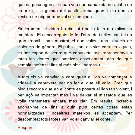
que es posa agressiu quan veu que caputxeta no acaba de
creure-li; i la guinda del pastís arriba quan li diu que va
vestida de roig perquè vol ser menjada.
Sincerament el vídeo ho diu tot i no fa falta ni explicar la
metàfora. Els encarregats de fer l'obra de titelles han fet un
gran treball i han mostrat el que volien: una situació de
violència de gènere. El públic, tant els xics com les xiques,
va ser capaç de veure que caputxeta roja representava a
totes les dones que pateixen assetjament, des del que
sembla inofensiu fins al més obvi i agressiu.
A tots els va canviar la cara quan el llop va començar a
cridar-li a caputxeta per no fer el que ell volia. Crec que
ningú recorda que en el conte es posara el llop tan violent, i
per açò va impactar més i va deixar el missatge que es
volia transmetre encara més clar. Em resulta increïble
adonar-me de fins a quin punt certes coses estan
normalitzades i nosaltres mateixos les acceptem. Per
descomptat tots i totes van voler canviar el conte.
Respon