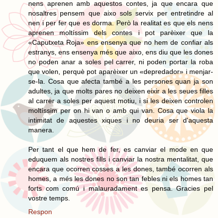
nens aprenen amb aquestos contes, ja que encara que
nosaltres pensem que aixo sols servix per entretindre al
nen i per fer que es dorma. Però la realitat es que els nens
aprenen moltíssim dels contes i pot parèixer que la
«Caputxeta Roja» ens ensenya que no hem de confiar als
estranys, ens ensenya més que aixo, ens diu que les dones
no poden anar a soles pel carrer, ni poden portar la roba
que volen, perquè pot aparèixer un «depredador» i menjar-
se-la. Cosa que afecta també a les persones quan ja son
adultes, ja que molts pares no deixen eixir a les seues filles
al carrer a soles per aquest motiu, i si les deixen controlen
moltíssim per on hi van o amb qui van. Cosa que viola la
intimitat de aquestes xiques i no deuria ser d'aquesta
manera.
Per tant el que hem de fer, es canviar el mode en que
eduquem als nostres fills i canviar la nostra mentalitat, que
encara que ocorren cosses a les dones, també ocorren als
homes, a més les dones no son tan febles ni els homes tan
forts com comú i malauradament es pensa. Gracies pel
vostre temps.
Respon