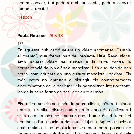
poden canviar, i si podem amb un conte, podem canviar
també la realitat.
Respon
Paula Roussel
28.5.18
1/2
En aquesta publicació veiem un vídeo anomenat “Cambia
el cuento”, que forma part del projecte Little Revolutions.
Amb aquest vídeo se sumen a la lluita contra la
normalització de la violència masclista. I és que, des de ben
petits, som educats en una cultura masclista i sexista. Els
més petits no aprenen a distingir els comportaments
discriminatoris de la societat i els normalitzen interioritzant-
los en la seua forma de ser i de veure el món.
Els micromasclismes són imperceptibles, s’han fusionat
amb una realitat distorsionada on la dona és cosificada i
vista com un objecte, mentre que l’home és el líder i el
dominant d’una societat desigual i injusta. Aquesta societat
està malalta i no evoluciona, es mou amb passos de
tortuga i sempre prioritzant el bé d’uns per damunt del dels