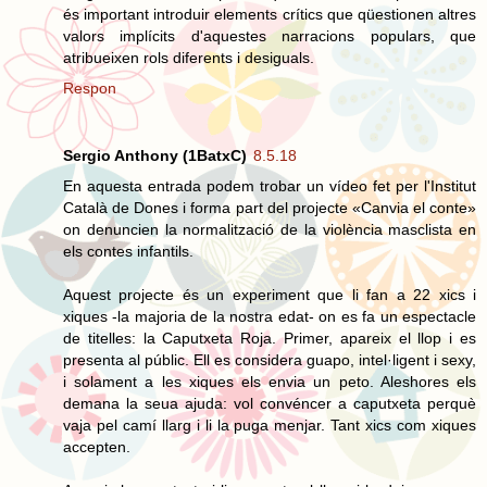
és important introduir elements crítics que qüestionen altres
valors implícits d'aquestes narracions populars, que
atribueixen rols diferents i desiguals.
Respon
Sergio Anthony (1BatxC)
8.5.18
En aquesta entrada podem trobar un vídeo fet per l'Institut
Català de Dones i forma part del projecte «Canvia el conte»
on denuncien la normalització de la violència masclista en
els contes infantils.
Aquest projecte és un experiment que li fan a 22 xics i
xiques -la majoria de la nostra edat- on es fa un espectacle
de titelles: la Caputxeta Roja. Primer, apareix el llop i es
presenta al públic. Ell es considera guapo, intel·ligent i sexy,
i solament a les xiques els envia un peto. Aleshores els
demana la seua ajuda: vol convéncer a caputxeta perquè
vaja pel camí llarg i li la puga menjar. Tant xics com xiques
accepten.