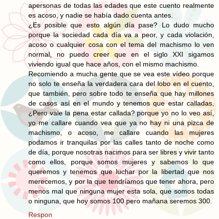
apersonas de todas las edades que este cuento realmente
es acoso, y nadie se había dado cuenta antes.
¿Es posible que esto algún día pase? Lo dudo mucho
porque la sociedad cada día va a peor, y cada violación,
acoso o cualquier cosa con el tema del machismo lo ven
normal, no puedo creer que en el siglo XXI sigamos
viviendo igual que hace años, con el mismo machismo.
Recomiendo a mucha gente que se vea este vídeo porque
no solo te enseña la verdadera cara del lobo en el cuento,
que también, pero sobre todo te enseña que hay millones
de casos así en el mundo y tenemos que estar calladas,
¿Pero vale la pena estar callada? porque yo no lo veo así,
yo me callare cuando vea que ya no hay ni una pizca de
machismo, o acoso, me callare cuando las mujeres
podamos ir tranquilas por las calles tanto de noche como
de día, porque nosotras nacimos para ser libres y vivir tanto
como ellos, porque somos mujeres y sabemos lo que
queremos y tenemos que luchar por la libertad que nos
merecemos, y por la que tendríamos que tener ahora, pero
menos mal que ninguna mujer esta sola, que somos todas
o ninguna, que hoy somos 100 pero mañana seremos 300.
Respon