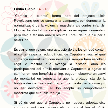
Emilio Clarke
14.5.18
"Cambia el cuento" forma part del projecte Little
Revolutions que se suma a la campanya per denunciar la
normalització de la violència masclista als contes infantils.
El vídeo ho diu tot i no cal explicar res en aquest comentari,
però vaig a fer una anàlisi resumit i breu del que diu per a
aclarir-ho.
És clar el que veiem, una actuació de titelles en què conten
el conte, valga la redundància, de Caputxeta roja, el qual
comença normalment com nosaltres sempre hem escoltat i
llegit. A mesura que avança la història, amb les
participacions del públic motivant a Caputxeta a agafar el
camí erroni que beneficia al llop, puguem observar un canvi
de mentalitat en aquests, ja que la protagonista de la
història decideix no continuar amb aquesta per aconseguir
no ser devorada, i el llop adopta un comportament
masclista que el públic rebutja.
Si bé és cert que si Caputxeta no haguera adoptat eixe
comportament i no haguera plantat cara al llop, el públic