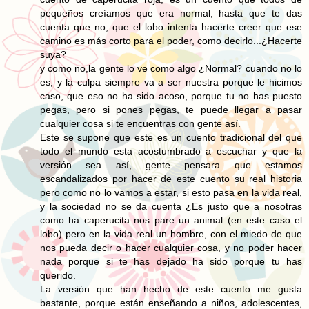
pequeños creíamos que era normal, hasta que te das
cuenta que no, que el lobo intenta hacerte creer que ese
camino es más corto para el poder, como decirlo...¿Hacerte
suya?
y como no,la gente lo ve como algo ¿Normal? cuando no lo
es, y la culpa siempre va a ser nuestra porque le hicimos
caso, que eso no ha sido acoso, porque tu no has puesto
pegas, pero si pones pegas, te puede llegar a pasar
cualquier cosa si te encuentras con gente así.
Este se supone que este es un cuento tradicional del que
todo el mundo esta acostumbrado a escuchar y que la
versión sea así, gente pensara que estamos
escandalizados por hacer de este cuento su real historia
pero como no lo vamos a estar, si esto pasa en la vida real,
y la sociedad no se da cuenta ¿Es justo que a nosotras
como ha caperucita nos pare un animal (en este caso el
lobo) pero en la vida real un hombre, con el miedo de que
nos pueda decir o hacer cualquier cosa, y no poder hacer
nada porque si te has dejado ha sido porque tu has
querido.
La versión que han hecho de este cuento me gusta
bastante, porque están enseñando a niños, adolescentes,