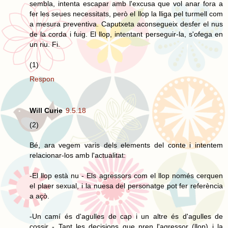
sembla, intenta escapar amb l'excusa que vol anar fora a
fer les seues necessitats, però el llop la lliga pel turmell com
a mesura preventiva. Caputxeta aconsegueix desfer el nus
de la corda i fuig. El llop, intentant perseguir-la, s'ofega en
un riu. Fi.
(1)
Respon
Will Curie
9.5.18
(2)
Bé, ara vegem varis dels elements del conte i intentem
relacionar-los amb l'actualitat:
-El llop està nu - Els agressors com el llop només cerquen
el plaer sexual, i la nuesa del personatge pot fer referència
a açò.
-Un camí és d'agulles de cap i un altre és d'agulles de
cossir - Tant les decisions que pren l'agressor (llop) i la