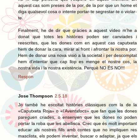
aquest cas som preses de la por, de la por que un home et
diga qualsevol cosa o intente portar-te segrestar-te o violar-
te.
Finalment, he de dir que gràcies a aquest vídeo m'he a
donat que totes les històries poden ser canviades i
reescrites, que les dones com en aquest cas caputxeta
hem de donar la cara, mirar al front i afrontar la nostra por.
Hem de donar una nova visió a la societat i per descomptat
hem d’intentar que cap llop es menge el nostre cos, la
nostra vida i la nostra existència. Perquè NO ÉS NO!!!
Respon
Jose Thompson
2.5.18
Jo també he escoltat històries clàssiques com la de la
«Caputxeta Roja» o «l'Aventafocs» que fan que les dones
pareguen criades, o ensenyen que les dones no poden
portar la roba que les abellisca. Crec que és molt important
educar als nostres fills amb contes que no impliquen res
masclista, els podem inventar, buscar o adaptar, ja que els