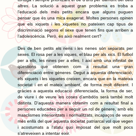
altres. La solució a aquest gran problema es troba a
l’educació dels més petits encara que alguns puguen
pensar que és una mica exagerat. Moltes persones opinen
que els xiquets i les xiquetes no pateixen cap tipus de
discriminació segons el sexe que tenen fins que arriben a
l’adolescència. Però, és això realment cert?
Des de ben petits els nens i les nenes són separats per
sexes. El rosa per a les xiques, el blau per als xics. El futbol
per a ells, les nines per a elles. I així amb una infinitat de
qüestions que obtenen com a resultat una gran
diferenciació entre gèneres. Degut a aquesta diferenciació,
els xiquets i les xiquetes creixen, encara que en la mateixa
societat i en el mateix ambient, de forma molt diferent. I
gràcies a aquesta educació diferenciada, la forma de ser,
de viure i de veure les coses d’ambdós serà també molt
distinta. D’aquesta manera obtenim com a resultat final a
persones educades per a seguir un rol de gènere, amb els
masclismes interioritzats i normalitzats, incapaços de veure
més enllà del que aquesta societat patriarcal vol que vegen
i acostumats a l'statu quo imposat del que molt pocs
s’atreveixen a intentar eixir.