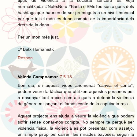
tipus de violència a la societat sencera es veja
normalitzada. #NoEsNo o #Basta o #MeToo són alguns dels
hashtags que haurien de ser promoguts a un nivell mundial
per que tot el món es done compte de la importància dels
drets de la dona.
Per un mon més just.
1º Batx Humanístic
Respon
Valeria Campoamor
7.5.18
Bon dia, en aquest vídeo anomenat “canvia el conte”,
podem veure la tàctica que utilitzen aquestes persones per
a ensenyar tant a xics com a xiques a detenir la violència
de gènere mitjançant el famós conte de la caputxeta roja.
Aquest projecte ens ajuda a veure la violència que podem
sofrir sense donar-nos compta. No sempre te perquè ser
violència física, la violència es pot presentar com assetjo,
un simple pirop pel carrer, les mirades bavoses, segon la