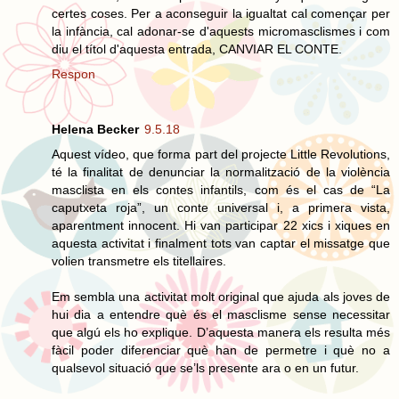
certes coses. Per a aconseguir la igualtat cal començar per
la infància, cal adonar-se d'aquests micromasclismes i com
diu el títol d'aquesta entrada, CANVIAR EL CONTE.
Respon
Helena Becker
9.5.18
Aquest vídeo, que forma part del projecte Little Revolutions,
té la finalitat de denunciar la normalització de la violència
masclista en els contes infantils, com és el cas de “La
caputxeta roja”, un conte universal i, a primera vista,
aparentment innocent. Hi van participar 22 xics i xiques en
aquesta activitat i finalment tots van captar el missatge que
volien transmetre els titellaires.
Em sembla una activitat molt original que ajuda als joves de
hui dia a entendre què és el masclisme sense necessitar
que algú els ho explique. D’aquesta manera els resulta més
fàcil poder diferenciar què han de permetre i què no a
qualsevol situació que se’ls presente ara o en un futur.