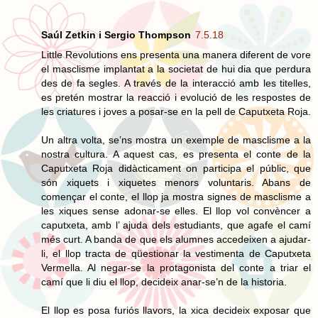
Saúl Zetkin i Sergio Thompson
7.5.18
Little Revolutions ens presenta una manera diferent de vore
el masclisme implantat a la societat de hui dia que perdura
des de fa segles. A través de la interacció amb les titelles,
es pretén mostrar la reacció i evolució de les respostes de
les criatures i joves a posar-se en la pell de Caputxeta Roja.
Un altra volta, se’ns mostra un exemple de masclisme a la
nostra cultura. A aquest cas, es presenta el conte de la
Caputxeta Roja didàcticament on participa el públic, que
són xiquets i xiquetes menors voluntaris. Abans de
començar el conte, el llop ja mostra signes de masclisme a
les xiques sense adonar-se elles. El llop vol convèncer a
caputxeta, amb l’ ajuda dels estudiants, que agafe el camí
més curt. A banda de que els alumnes accedeixen a ajudar-
li, el llop tracta de qüestionar la vestimenta de Caputxeta
Vermella. Al negar-se la protagonista del conte a triar el
camí que li diu el llop, decideix anar-se’n de la historia.
El llop es posa furiós llavors, la xica decideix exposar que