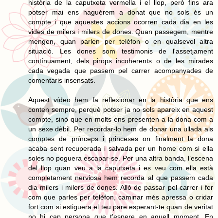
història de la caputxeta vermella i el llop, però fins ara
potser mai ens haguérem a donat que no sols és un
compte i que aquestes accions ocorren cada dia en les
vides de milers i milers de dones. Quan passegem, mentre
mengen, quan parlen per telèfon o en qualsevol altra
situació. Les dones som testimonis de l'assetjament
contínuament, dels pirops incoherents o de les mirades
cada vegada que passem pel carrer acompanyades de
comentaris insensats.
Aquest vídeo hem fa reflexionar en la història que ens
conten sempre, perquè potser ja no sols apareix en aquest
compte, sinó que en molts ens presenten a la dona com a
un sexe dèbil. Per recordar-lo hem de donar una ullada als
comptes de prínceps i princeses on finalment la dona
acaba sent recuperada i salvada per un home com si ella
soles no poguera escapar-se. Per una altra banda, l’escena
del llop quan veu a la caputxeta i es veu com ella està
completament nerviosa hem recorda al que passem cada
dia milers i milers de dones. Allò de passar pel carrer i fer
com que parles per telèfon, caminar més apressa o cridar
fort com si estiguera el teu pare esperant-te quan de veritat
no hi cap persona que t’espere en aquell moment. En