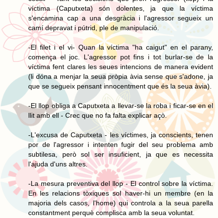
víctima (Caputxeta) són dolentes, ja que la víctima
s'encamina cap a una desgràcia i l'agressor segueix un
camí depravat i pútrid, ple de manipulació.
-El filet i el vi- Quan la víctima "ha caigut" en el parany,
comença el joc. L'agressor pot fins i tot burlar-se de la
víctima fent clares les seues intencions de manera evident
(li dóna a menjar la seua pròpia àvia sense que s'adone, ja
que se segueix pensant innocentment que és la seua àvia).
-El llop obliga a Caputxeta a llevar-se la roba i ficar-se en el
llit amb ell - Crec que no fa falta explicar açò.
-L'excusa de Caputxeta - les víctimes, ja conscients, tenen
por de l'agressor i intenten fugir del seu problema amb
subtilesa, però sol ser insuficient, ja que es necessita
l'ajuda d'uns altres.
-La mesura preventiva del llop - El control sobre la víctima.
En les relacions tòxiques sol haver-hi un membre (en la
majoria dels casos, l'home) qui controla a la seua parella
constantment perquè complisca amb la seua voluntat.