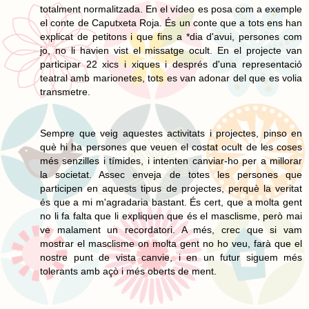
totalment normalitzada. En el vídeo es posa com a exemple
el conte de Caputxeta Roja. És un conte que a tots ens han
explicat de petitons i que fins a *dia d'avui, persones com
jo, no li havien vist el missatge ocult. En el projecte van
participar 22 xics i xiques i després d'una representació
teatral amb marionetes, tots es van adonar del que es volia
transmetre.
Sempre que veig aquestes activitats i projectes, pinso en
què hi ha persones que veuen el costat ocult de les coses
més senzilles i tímides, i intenten canviar-ho per a millorar
la societat. Assec enveja de totes les persones que
participen en aquests tipus de projectes, perquè la veritat
és que a mi m'agradaria bastant. És cert, que a molta gent
no li fa falta que li expliquen que és el masclisme, però mai
ve malament un recordatori. A més, crec que si vam
mostrar el masclisme on molta gent no ho veu, farà que el
nostre punt de vista canvie, i en un futur siguem més
tolerants amb açò i més oberts de ment.