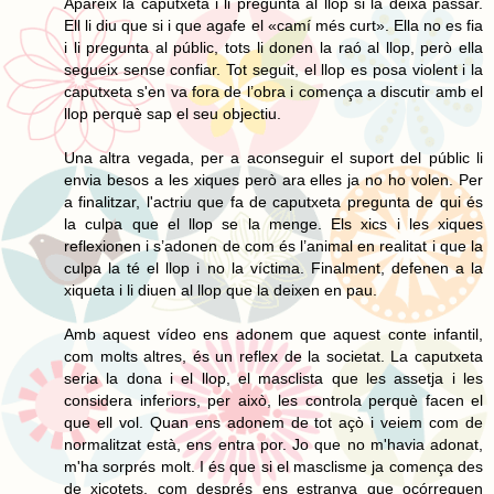
Apareix la caputxeta i li pregunta al llop si la deixa passar.
Ell li diu que si i que agafe el «camí més curt». Ella no es fia
i li pregunta al públic, tots li donen la raó al llop, però ella
segueix sense confiar. Tot seguit, el llop es posa violent i la
caputxeta s'en va fora de l’obra i comença a discutir amb el
llop perquè sap el seu objectiu.
Una altra vegada, per a aconseguir el suport del públic li
envia besos a les xiques però ara elles ja no ho volen. Per
a finalitzar, l'actriu que fa de caputxeta pregunta de qui és
la culpa que el llop se la menge. Els xics i les xiques
reflexionen i s’adonen de com és l’animal en realitat i que la
culpa la té el llop i no la víctima. Finalment, defenen a la
xiqueta i li diuen al llop que la deixen en pau.
Amb aquest vídeo ens adonem que aquest conte infantil,
com molts altres, és un reflex de la societat. La caputxeta
seria la dona i el llop, el masclista que les assetja i les
considera inferiors, per això, les controla perquè facen el
que ell vol. Quan ens adonem de tot açò i veiem com de
normalitzat està, ens entra por. Jo que no m'havia adonat,
m'ha sorprés molt. I és que si el masclisme ja comença des
de xicotets, com després ens estranya que ocórreguen