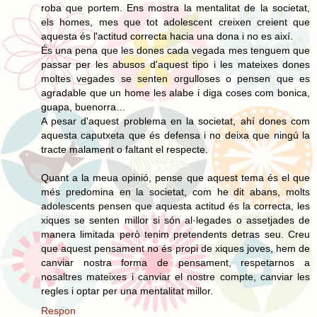
roba que portem. Ens mostra la mentalitat de la societat,
els homes, mes que tot adolescent creixen creient que
aquesta és l'actitud correcta hacia una dona i no es així.
És una pena que les dones cada vegada mes tenguem que
passar per les abusos d'aquest tipo i les mateixes dones
moltes vegades se senten orgulloses o pensen que es
agradable que un home les alabe i diga coses com bonica,
guapa, buenorra…
A pesar d'aquest problema en la societat, ahí dones com
aquesta caputxeta que és defensa i no deixa que ningú la
tracte malament o faltant el respecte.
Quant a la meua opinió, pense que aquest tema és el que
més predomina en la societat, com he dit abans, molts
adolescents pensen que aquesta actitud és la correcta, les
xiques se senten millor si són al·legades o assetjades de
manera limitada però tenim pretendents detras seu. Creu
que aquest pensament no és propi de xiques joves, hem de
canviar nostra forma de pensament, respetarnos a
nosaltres mateixes i canviar el nostre compte, canviar les
regles i optar per una mentalitat millor.
Respon