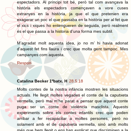
espectadors. Al principi tot bé, però tal com avançava la
història els espectadors començaven a vore cuses
extranyes en la història, ja que el que pretenien era
exagerar un poc el que passaba en la història per al fet que
el xics i xiques ho entengueren de seguida, però realment
és el que passa a la historia d’una forma mes subtil.
M’agradat molt aquesta idea, jo no m’ hi havia adonat
d’aquest fet fins llaura i crec que molta gent tampoc. Mes
campanyes com aquesta.
Respon
Catalina Becker 1ºbatx. H
28.5.18
Molts contes de la nostra infància mostren les situacions
actuals. He llegit moltes vegades el conte de la caputxeta
vermella, però mai m'he parat a pensar que aquest conte
puga ser un conte de violència masclista. Aquests
experiments sobre els contes infantils crec que poden
arribar a fer recapacitar a moltes persones, però no
solament amb el de caputxeta vermella, sinó amb molts
més que hem llegit o ens han explicat que discriminen a la