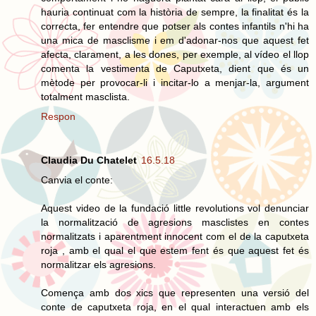
hauria continuat com la història de sempre, la finalitat és la
correcta, fer entendre que potser als contes infantils n'hi ha
una mica de masclisme i em d'adonar-nos que aquest fet
afecta, clarament, a les dones, per exemple, al vídeo el llop
comenta la vestimenta de Caputxeta, dient que és un
mètode per provocar-li i incitar-lo a menjar-la, argument
totalment masclista.
Respon
Claudia Du Chatelet
16.5.18
Canvia el conte:
Aquest video de la fundació little revolutions vol denunciar
la normalització de agresions masclistes en contes
normalitzats i aparentment innocent com el de la caputxeta
roja , amb el qual el que estem fent és que aquest fet és
normalitzar els agresions.
Comença amb dos xics que representen una versió del
conte de caputxeta roja, en el qual interactuen amb els