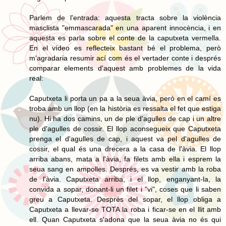
Parlem de l'entrada: aquesta tracta sobre la violència
masclista "emmascarada" en una aparent innocència, i en
aquesta es parla sobre el conte de la caputxeta vermella.
En el vídeo es reflecteix bastant bé el problema, però
m'agradaria resumir ací com és el vertader conte i després
comparar elements d'aquest amb problemes de la vida
real:
Caputxeta li porta un pa a la seua àvia, però en el camí es
troba amb un llop (en la història es ressalta el fet que estiga
nu). Hi ha dos camins, un de ple d'agulles de cap i un altre
ple d'agulles de cossir. El llop aconsegueix que Caputxeta
prenga el d'agulles de cap, i aquest va pel d'agulles de
cossir, el qual és una drecera a la casa de l'àvia. El llop
arriba abans, mata a l'àvia, fa filets amb ella i esprem la
seua sang en ampolles. Després, es va vestir amb la roba
de l'àvia. Caputxeta arriba, i el llop, enganyant-la, la
convida a sopar, donant-li un filet i "vi", coses que li saben
greu a Caputxeta. Després del sopar, el llop obliga a
Caputxeta a llevar-se TOTA la roba i ficar-se en el llit amb
ell. Quan Caputxeta s'adona que la seua àvia no és qui