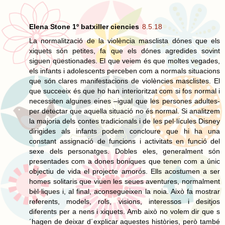
Elena Stone 1º batxiller ciencies
8.5.18
La normalització de la violència masclista dónes que els
xiquets són petites, fa que els dónes agredides sovint
siguen qüestionades. El que veiem és que moltes vegades,
els infants i adolescents perceben com a normals situacions
que són clares manifestacions de violències masclistes. El
que succeeix és que ho han interioritzat com si fos normal i
necessiten algunes eines –igual que les persones adultes-
per detectar que aquella situació no és normal. Si analitzem
la majoria dels contes tradicionals i de les pel·lícules Disney
dirigides als infants podem concloure que hi ha una
constant assignació de funcions i activitats en funció del
sexe dels personatges. Dobles eles, generalment són
presentades com a dones boniques que tenen com a únic
objectiu de vida el projecte amorós. Ells acostumen a ser
homes solitaris que viuen les seues aventures, normalment
bèl·liques i, al final, aconsegueixen la noia. Això fa mostrar
referents, models, rols, visions, interessos i desitjos
diferents per a nens i xiquets. Amb això no volem dir que s
´hagen de deixar d´explicar aquestes històries, però també