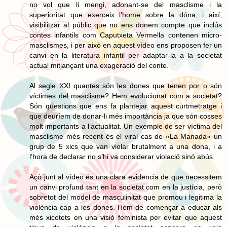
no vol que li mengi, adonant-se del masclisme i la
superioritat que exerceix l’home sobre la dóna, i així,
visibilitzar al públic que no ens donem compte que inclús
contes infantils com Caputxeta Vermella contenen micro-
masclismes, i per això en aquest vídeo ens proposen fer un
canvi en la literatura infantil per adaptar-la a la societat
actual mitjançant una exageració del conte.
Al segle XXI quantes són les dones que tenen por o són
víctimes del masclisme? Hem evolucionat com a societat?
Són qüestions que ens fa plantejar aquest curtmetratge i
que deuríem de donar-li més importància ja que són cosses
molt importants a l’actualitat. Un exemple de ser víctima del
masclisme més recent és el viral cas de «La Manada» un
grup de 5 xics que van violar brutalment a una dona, i a
l’hora de declarar no s’hi va considerar violació sinó abús.
Açò junt al vídeo és una clara evidencia de que necessitem
un canvi profund tant en la societat com en la justícia, però
sobretot del model de masculinitat que promou i legitima la
violència cap a les dones. Hem de començar a educar als
més xicotets en una visió feminista per evitar que aquest