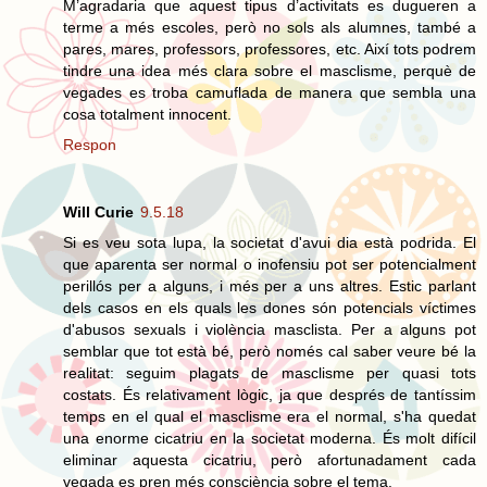
M’agradaria que aquest tipus d’activitats es dugueren a
terme a més escoles, però no sols als alumnes, també a
pares, mares, professors, professores, etc. Així tots podrem
tindre una idea més clara sobre el masclisme, perquè de
vegades es troba camuflada de manera que sembla una
cosa totalment innocent.
Respon
Will Curie
9.5.18
Si es veu sota lupa, la societat d'avui dia està podrida. El
que aparenta ser normal o inofensiu pot ser potencialment
perillós per a alguns, i més per a uns altres. Estic parlant
dels casos en els quals les dones són potencials víctimes
d'abusos sexuals i violència masclista. Per a alguns pot
semblar que tot està bé, però només cal saber veure bé la
realitat: seguim plagats de masclisme per quasi tots
costats. És relativament lògic, ja que després de tantíssim
temps en el qual el masclisme era el normal, s'ha quedat
una enorme cicatriu en la societat moderna. És molt difícil
eliminar aquesta cicatriu, però afortunadament cada
vegada es pren més consciència sobre el tema.