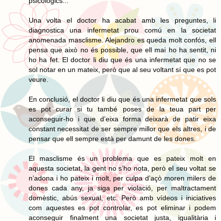
psicològics...
Una volta el doctor ha acabat amb les preguntes, li
diagnostica una infermetat prou comú en la societat
anomenada masclisme. Alejandro es queda molt confós, ell
pensa que això no és possible, que ell mai ho ha sentit, ni
ho ha fet. El doctor li diu que és una infermetat que no se
sol notar en un mateix, però que al seu voltant sí que es pot
veure.
En conclusió, el doctor li diu que és una infermetat que sols
es pot curar si tu també poses de la teua part per
aconseguir-ho i que d’eixa forma deixarà de patir eixa
constant necessitat de ser sempre millor que els altres, i de
pensar que ell sempre està per damunt de les dones.
El masclisme és un problema que es pateix molt en
aquesta societat, la gent no s’ho nota, però el seu voltat se
n’adona i ho pateix i molt, per culpa d’açò moren milers de
dones cada any, ja siga per violació, per maltractament
domèstic, abús sexual, etc. Però amb vídeos i iniciatives
com aquestes es pot controlar, es pot eliminar i podem
aconseguir finalment una societat justa, igualitària i