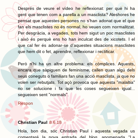
Després de veure el vídeo he reflexionat: per què hi ha
gent que tenen com a parella a un masclista? Aleshores he
pensat que aquestes persones no s’han adonat que el que
fan els masclistes no és normal, ho veuen com normalitzat.
Per desgràcia, a vegades, tots hem sigut un poc masclistes
i això és perquè ens ho han inculcat des de xicotets. I el
que cal fer és adonar-se d’aquestes situacions masclistes
que hem dit o fet, aprendre, reflexionar i rectificar.
Però n’hi ha un altre problema: els còmplices. Aquests,
encara que sàpiguen de feminisme, callen quan algú dels
seus coneguts o familiars fan una acció masclista, ja que no
volen ser rebutjats. Tot açò provoca que aquesta "malaltia"
no se solucione i fa que les coses segueixen igual...
segueixen sent "normals".
Respon
Christian Paul
8.6.18
Hola, bon dia, sóc Christian Paul i aquesta vegada us
comentaré la nova entrada del blog, anomenada “La