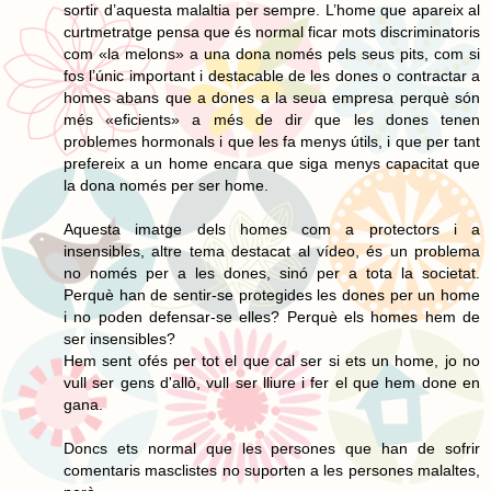
sortir d’aquesta malaltia per sempre. L’home que apareix al
curtmetratge pensa que és normal ficar mots discriminatoris
com «la melons» a una dona només pels seus pits, com si
fos l’únic important i destacable de les dones o contractar a
homes abans que a dones a la seua empresa perquè són
més «eficients» a més de dir que les dones tenen
problemes hormonals i que les fa menys útils, i que per tant
prefereix a un home encara que siga menys capacitat que
la dona només per ser home.
Aquesta imatge dels homes com a protectors i a
insensibles, altre tema destacat al vídeo, és un problema
no només per a les dones, sinó per a tota la societat.
Perquè han de sentir-se protegides les dones per un home
i no poden defensar-se elles? Perquè els homes hem de
ser insensibles?
Hem sent ofés per tot el que cal ser si ets un home, jo no
vull ser gens d'allò, vull ser lliure i fer el que hem done en
gana.
Doncs ets normal que les persones que han de sofrir
comentaris masclistes no suporten a les persones malaltes,