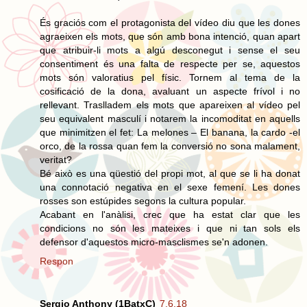
És graciós com el protagonista del vídeo diu que les dones
agraeixen els mots, que són amb bona intenció, quan apart
que atribuir-li mots a algú desconegut i sense el seu
consentiment és una falta de respecte per se, aquestos
mots són valoratius pel físic. Tornem al tema de la
cosificació de la dona, avaluant un aspecte frívol i no
rellevant. Traslladem els mots que apareixen al vídeo pel
seu equivalent masculí i notarem la incomoditat en aquells
que minimitzen el fet: La melones – El banana, la cardo -el
orco, de la rossa quan fem la conversió no sona malament,
veritat?
Bé això es una qüestió del propi mot, al que se li ha donat
una connotació negativa en el sexe femení. Les dones
rosses son estúpides segons la cultura popular.
Acabant en l'anàlisi, crec que ha estat clar que les
condicions no són les mateixes i que ni tan sols els
defensor d'aquestos micro-masclismes se'n adonen.
Respon
Sergio Anthony (1BatxC)
7.6.18