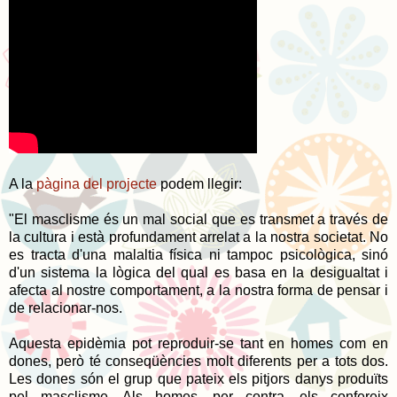
A la
pàgina del projecte
podem llegir:
"El masclisme és un mal social que es transmet a través de
la cultura i està profundament arrelat a la nostra societat. No
es tracta d'una malaltia física ni tampoc psicològica, sinó
d'un sistema la lògica del qual es basa en la desigualtat i
afecta al nostre comportament, a la nostra forma de pensar i
de relacionar-nos.
Aquesta epidèmia pot reproduir-se tant en homes com en
dones, però té conseqüències molt diferents per a tots dos.
Les dones són el grup que pateix els pitjors danys produïts
pel masclisme. Als homes, per contra, els confereix