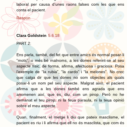
laboral per causa d’unes raons falses com les que ens
conta el pacient.
Respon
Clara Goldstein
5.6.18
PART 2:
Ens parla, també, del fet que entre amics és normal posar-li
“mots”, o més bé malnoms, a les dones referint-se al seu
aspecte físic, de forma, afirma, afectuosa i graciosa. Posa
l’exemple de “la rubia”, “la cardo” i “la melones”. No crec
que calga dir que les dones no som objectes als quals
posar-li un nom pel seu aspecte. Malgrat això, el pacient
afirma que a les dones també ens agrada que ens
anomenen així, que és, diu, com un pirop. Però no he
demanat el teu pirop, ni la teua paraula, ni la teua opinió
sobre el meu aspecte.
Quan, finalment, el metge li diu que pateix masclisme, el
pacient es riu i li afirma que ell no és masclista, que com és