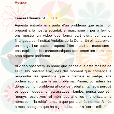
Respon
Teresa Claramunt
6.6.18
Aquesta entrada ens parla d’un problema que està molt
present a la nostra societat, el masclisme i, per a fer-ho,
ens mostra un vídeo que forma part d’una campanya
finançada per l’institut Andalús de la Dona. En ell, apareixen
un metge i un pacient, aquest últim malalt de masclisme i
ens expliquen les característiques que tenen les persones
amb aquest problema.
Al vídeo observem un home que pensa que està molt bé de
salut. No obstant això, des del moment que comença a
respondre les qüestions que li planteja el metge, ens
podem adonar que té un problema. Primer, considera les
dones com un problema alhora de treballar, tan sols perquè
es poden quedar embarassades. També, pensa que són
“menys resolutives” al món laboral o les inferioritza amb
noms com “la rubia”, encara que per a ell és normal. A més
a més, assegura que ha sigut educat per a “ser el millor”.