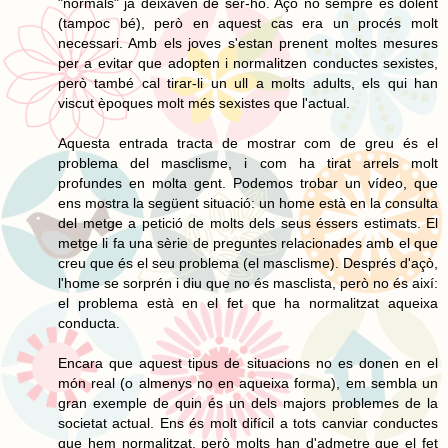
"normals" ja deixaven de ser-ho. Açò no sempre és dolent
(tampoc bé), però en aquest cas era un procés molt
necessari. Amb els joves s'estan prenent moltes mesures
per a evitar que adopten i normalitzen conductes sexistes,
però també cal tirar-li un ull a molts adults, els qui han
viscut èpoques molt més sexistes que l'actual.
Aquesta entrada tracta de mostrar com de greu és el
problema del masclisme, i com ha tirat arrels molt
profundes en molta gent. Podemos trobar un vídeo, que
ens mostra la següent situació: un home està en la consulta
del metge a petició de molts dels seus éssers estimats. El
metge li fa una sèrie de preguntes relacionades amb el que
creu que és el seu problema (el masclisme). Després d'açò,
l'home se sorprén i diu que no és masclista, però no és així:
el problema està en el fet que ha normalitzat aqueixa
conducta.
Encara que aquest tipus de situacions no es donen en el
món real (o almenys no en aqueixa forma), em sembla un
gran exemple de quin és un dels majors problemes de la
societat actual. Ens és molt difícil a tots canviar conductes
que hem normalitzat, però molts han d'admetre que el fet