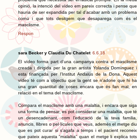
opinió, la intenció del vídeo em pareix correcta i pense que
hauria de ser expandida per tal d’acabar amb un problema
comú i que tots desitgem que desaparega com és el
masclisme.
Respon
sara Becker y Claudia Du Chatelet
6.6.18
El vídeo forma part d’una campanya contra el masclisme
creada i dirigida per la gran artista Yolanda Domínguez i
esta finançada per l’Institut Andalús de la Dona. Aquest
vídeo té com a objectiu que la gent se n'adone que hi ha
una gran quantitat de coses encara que és fan mal, en
relació en el tema del masclisme.
Compara el masclisme amb una malaltia, i encara que siga
una forma de pensar, es pot considerar una malaltia, que té
un desencadenant, com l’educació de la teva familia,
anuncis, llibres o pel·lícules que veus, ademés el metge diu
que es pot curar si s’agafa a temps i el pacient reconeix
que pateix aquesta “malaltia” quan el metge li explica tots