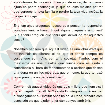
els síntomes, la cura és amb un poc de esforç de part teua i
ajuda es podrà aconseguir, ja que aquesta malaltia pot fer
que pergues la teva família o perdre la teva vida inclós,, la
de qui té rodeja.
Ens fem unes preguntes, poseu-se a pensar i a respondre,
vosaltres teniu o haveu tingut alguns d’aquests sintomes?
Si els teniu cregueu que teniu que deixar de fer aquestes
coses?
Nosaltres pensem que aquest vídeo és una obra d’art que
no tan sols és diferent, si no, que et dones compte les
coses que son roïns per a la societat. També, com el
masclisme és una malaltia que l’única cura és ajuda i
consciència a l’hora de fer comentaris o accions que deixen
a la dona en un lloc més baix que el home, ja que tot això
té un preu que es paga molt car.
Com em dit aquest vídeo és uns dels millors que hem vist i
dir el magnífic treball de Yolanda Domínguez i gràcies per
el finançament al l’Institut Andalús de la Dona, treballs com
estos són els que ajuden a fer campanyes amb èxit.