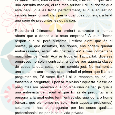
una consulta mèdica, el rés més arribar li diu al doctor que
està ben i que es troba perfectament, al que aquest no
sembla tenir-ho molt clar, per la qual cosa comença a fer-li
una sèrie de preguntes les quals són:
Recorda si últimament ha preferit contractar a homes
abans que a dones a la seua empresa? Al que l'home
respon que si, però s'intenta justificar dient que és el
normal, ja que nosaltres, les dones, ens podem quedar
embarassades, estar "als nostres dies" i més comentaris
masclistes per l'estil. Açò es troba en l'actualitat, diverses
empreses no solen contractar a dones per aquesta classe
de coses la qual cosa no em sembla just. Normalment a
una dona en una entrevista de treball el primer que li la sol
preguntar és, Té vosté fills? I si la resposta és 'no', et
tornaran a preguntar, I pensa tenir-los? Aquesta classe de
preguntes em pareixen que no s'haurien de fer, ja que a
una entrevista de treball el que li has de preguntar a la
persona a la qual estés fent l'entrevista, siga dona o home
(encara que els homes no solen tenir aquests problemes)
solament li has de preguntar per les seues qualitats
professionals i no per la seua vida privada.