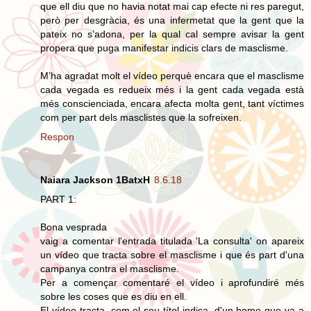
que ell diu que no havia notat mai cap efecte ni res paregut,
però per desgràcia, és una infermetat que la gent que la
pateix no s’adona, per la qual cal sempre avisar la gent
propera que puga manifestar indicis clars de masclisme.
M’ha agradat molt el vídeo perquè encara que el masclisme
cada vegada es redueix més i la gent cada vegada està
més conscienciada, encara afecta molta gent, tant víctimes
com per part dels masclistes que la sofreixen.
Respon
Naiara Jackson 1BatxH
8.6.18
PART 1:
Bona vesprada
vaig a comentar l'entrada titulada 'La consulta' on apareix
un vídeo que tracta sobre el masclisme i que és part d'una
campanya contra el masclisme.
Per a començar comentaré el vídeo i aprofundiré més
sobre les coses que es diu en ell.
El vídeo tracta, com el seu títol indica, d'un home que va a