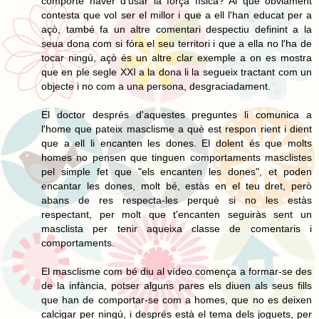
comporte haver d'usar la força física? Al que òbviament
contesta que vol ser el millor i que a ell l'han educat per a
açò, també fa un altre comentari despectiu definint a la
seua dona com si fóra el seu territori i que a ella no l'ha de
tocar ningú, açò és un altre clar exemple a on es mostra
que en ple segle XXI a la dona li la segueix tractant com un
objecte i no com a una persona, desgraciadament.
El doctor després d'aquestes preguntes li comunica a
l'home que pateix masclisme a què est respon rient i dient
que a ell li encanten les dones. El dolent és que molts
homes no pensen que tinguen comportaments masclistes
pel simple fet que "els encanten les dones", et poden
encantar les dones, molt bé, estàs en el teu dret, però
abans de res respecta-les perquè si no les estàs
respectant, per molt que t'encanten seguiràs sent un
masclista per tenir aqueixa classe de comentaris i
comportaments.
El masclisme com bé diu al vídeo comença a formar-se des
de la infància, potser alguns pares els diuen als seus fills
que han de comportar-se com a homes, que no es deixen
calcigar per ningú, i després està el tema dels joguets, per