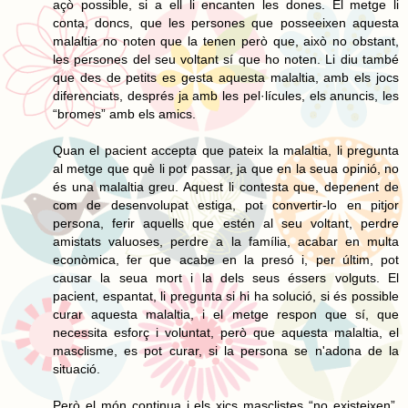
açò possible, si a ell li encanten les dones. El metge li
conta, doncs, que les persones que posseeixen aquesta
malaltia no noten que la tenen però que, això no obstant,
les persones del seu voltant sí que ho noten. Li diu també
que des de petits es gesta aquesta malaltia, amb els jocs
diferenciats, després ja amb les pel·lícules, els anuncis, les
“bromes” amb els amics.
Quan el pacient accepta que pateix la malaltia, li pregunta
al metge que què li pot passar, ja que en la seua opinió, no
és una malaltia greu. Aquest li contesta que, depenent de
com de desenvolupat estiga, pot convertir-lo en pitjor
persona, ferir aquells que estén al seu voltant, perdre
amistats valuoses, perdre a la família, acabar en multa
econòmica, fer que acabe en la presó i, per últim, pot
causar la seua mort i la dels seus éssers volguts. El
pacient, espantat, li pregunta si hi ha solució, si és possible
curar aquesta malaltia, i el metge respon que sí, que
necessita esforç i voluntat, però que aquesta malaltia, el
masclisme, es pot curar, si la persona se n'adona de la
situació.
Però el món continua i els xics masclistes “no existeixen”,