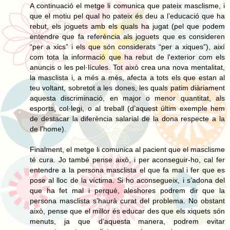
A continuació el metge li comunica que pateix masclisme, i
que el motiu pel qual ho pateix és deu a l’educació que ha
rebut, els joguets amb els quals ha jugat (pel que podem
entendre que fa referència als joguets que es consideren
“per a xics” i els que són considerats “per a xiques”), així
com tota la informació que ha rebut de l'exterior com els
anuncis o les pel·lícules. Tot això crea una nova mentalitat,
la masclista i, a més a més, afecta a tots els que estan al
teu voltant, sobretot a les dones, les quals patim diàriament
aquesta discriminació, en major o menor quantitat, als
esports, col·legi, o al treball (d’aquest últim exemple hem
de destacar la diferència salarial de la dona respecte a la
de l’home).
Finalment, el metge li comunica al pacient que el masclisme
té cura. Jo també pense això, i per aconseguir-ho, cal fer
entendre a la persona masclista el que fa mal i fer que es
pose al lloc de la víctima. Si ho aconsegueix, i s’adona del
que ha fet mal i perquè, aleshores podrem dir que la
persona masclista s’haurà curat del problema. No obstant
això, pense que el millor és educar des que els xiquets són
menuts, ja que d’aquesta manera, podrem evitar