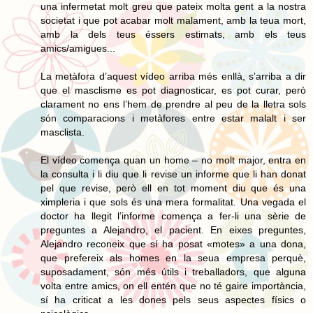
una infermetat molt greu que pateix molta gent a la nostra
societat i que pot acabar molt malament, amb la teua mort,
amb la dels teus éssers estimats, amb els teus
amics/amigues...
La metàfora d’aquest vídeo arriba més enllà, s’arriba a dir
que el masclisme es pot diagnosticar, es pot curar, però
clarament no ens l’hem de prendre al peu de la lletra sols
són comparacions i metàfores entre estar malalt i ser
masclista.
El vídeo comença quan un home – no molt major, entra en
la consulta i li diu que li revise un informe que li han donat
pel que revise, però ell en tot moment diu que és una
ximpleria i que sols és una mera formalitat. Una vegada el
doctor ha llegit l’informe comença a fer-li una sèrie de
preguntes a Alejandro, el pacient. En eixes preguntes,
Alejandro reconeix que sí ha posat «motes» a una dona,
que prefereix als homes en la seua empresa perquè,
suposadament, són més útils i treballadors, que alguna
volta entre amics, on ell entén que no té gaire importància,
sí ha criticat a les dones pels seus aspectes físics o