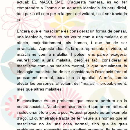
actual: EL MASCLISME. D’aquesta manera, es vol fer
comprendre a l’home que aquesta ideologia és perjudicial,
tant per a ell com per a la gent del voltant, i cal ser tractada
ja.
Encara que el masclisme és considerat un forma de pensar,
una ideologia, també es pot veure com a una malaltia que
afecta, majoritàriament, als homes, i que ha de ser
erradicada. Aquesta idea és la que representa el vídeo, el
masclisme com a malaltia. I potser ens pareix exagerar
veure'l com a una malaltia, però és fàcil considerar el
masclisme com una malaltia mental, ja que, actualment, la
ideologia masclista ha de ser considerada l’excepció front al
pensament normal, basat en la igualtat. A més, també
afecta les persones al voltant del “malalt” i, probablement,
més que altres malalties.
El masclisme és un problema que encara perdura en la
nostra societat. No obstant això, és cert que anem millorant
i solucionant-lo a poc a poc. Aquest projecte és un exemple
d’açò. El curtmetratge tracta de fer veure als homes que el
masclisme no és una cosa normal, sinó que és greu
problema que necessita ser erradicat prompte. En la meua