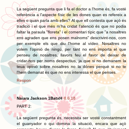
La següent pregunta que li fa el doctor a l'home és, fa vosté
referència a l'aspecte físic de les dones quan es refereix a
elles o quan parla amb elles? Al que ell contesta que açò és
tradició i el que més m'ha cridat l'atenció és que no podia
faltar la paraula "floreta" i el comentari típic que "a nosaltres
ens agraden que ens posen malnoms" descrivint-nos, com
per exemple els que diu l'home al vídeo. Nosaltres no
volem l'opinió de ningú, per tant no ens importa el que
penseu de nosaltres, llavors feu el favor de deixar de
cridar-nos per noms despectius, ja que si no demanem la
teua opinió sobre nosaltres no la dónes perquè si no te
l'hem demanat és que no ens interessa el que penses.
Respon
Naiara Jackson 1BatxH
8.6.18
PART 2:
La següent pregunta és, necessita ser vosté constantment
el guanyador o qui domina la situació, encara que açò