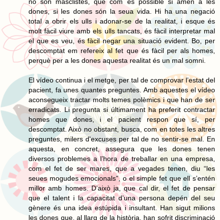
no són masclistes, que com és possible si amen a les
dones, si les dones són la seua vida. Hi ha una negació
total a obrir els ulls i adonar-se de la realitat, i esque és
molt fàcil viure amb els ulls tancats, és fàcil interpretar mal
el que es veu, és fàcil negar una situació evident. Bo, per
descomptat em refereix al fet que és fàcil per als homes,
perquè per a les dones aquesta realitat és un mal somni.
El vídeo continua i el metge, per tal de comprovar l’estat del
pacient, fa unes quantes preguntes. Amb aquestes el vídeo
aconsegueix tractar molts temes polèmics i que han de ser
erradicats. Li pregunta si últimament ha preferit contractar
homes que dones, i el pacient respon que sí, per
descomptat. Això no obstant, busca, com en totes les altres
preguntes, milers d'excuses per tal de no sentir-se mal. En
aquesta, en concret, assegura que les dones tenen
diversos problemes a l’hora de treballar en una empresa,
com el fet de ser mares, que a vegades tenen, diu “les
seues mogudes emocionals”, o el simple fet que ell s’entén
millor amb homes. D’això ja, que cal dir, el fet de pensar
que el talent i la capacitat d’una persona depén del seu
gènere és una idea estúpida i insultant. Han sigut milions
les dones que, al llarg de la història, han sofrit discriminació