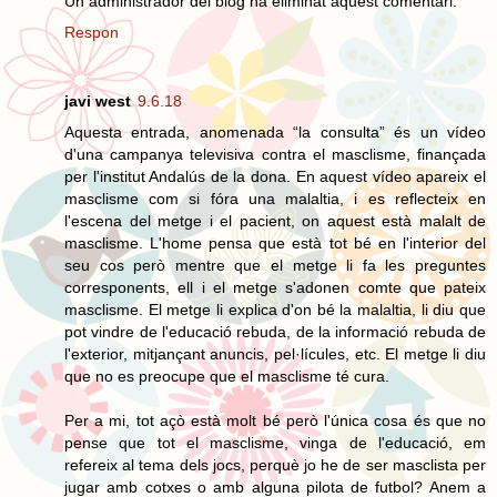
Un administrador del blog ha eliminat aquest comentari.
Respon
javi west
9.6.18
Aquesta entrada, anomenada “la consulta” és un vídeo
d'una campanya televisiva contra el masclisme, finançada
per l'institut Andalús de la dona. En aquest vídeo apareix el
masclisme com si fóra una malaltia, i es reflecteix en
l'escena del metge i el pacient, on aquest està malalt de
masclisme. L'home pensa que està tot bé en l'interior del
seu cos però mentre que el metge li fa les preguntes
corresponents, ell i el metge s'adonen comte que pateix
masclisme. El metge li explica d'on bé la malaltia, li diu que
pot vindre de l'educació rebuda, de la informació rebuda de
l'exterior, mitjançant anuncis, pel·lícules, etc. El metge li diu
que no es preocupe que el masclisme té cura.
Per a mi, tot açò està molt bé però l'única cosa és que no
pense que tot el masclisme, vinga de l'educació, em
refereix al tema dels jocs, perquè jo he de ser masclista per
jugar amb cotxes o amb alguna pilota de futbol? Anem a