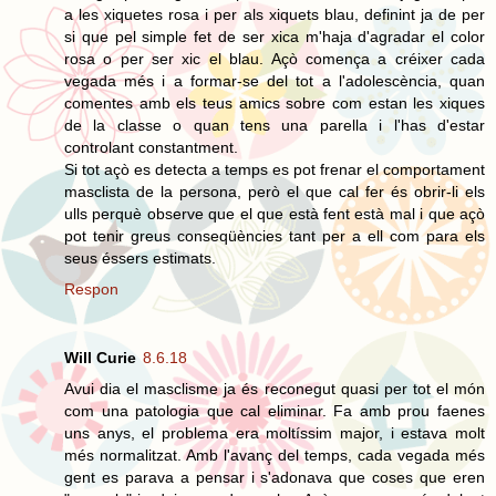
a les xiquetes rosa i per als xiquets blau, definint ja de per
si que pel simple fet de ser xica m'haja d'agradar el color
rosa o per ser xic el blau. Açò comença a créixer cada
vegada més i a formar-se del tot a l'adolescència, quan
comentes amb els teus amics sobre com estan les xiques
de la classe o quan tens una parella i l'has d'estar
controlant constantment.
Si tot açò es detecta a temps es pot frenar el comportament
masclista de la persona, però el que cal fer és obrir-li els
ulls perquè observe que el que està fent està mal i que açò
pot tenir greus conseqüències tant per a ell com para els
seus éssers estimats.
Respon
Will Curie
8.6.18
Avui dia el masclisme ja és reconegut quasi per tot el món
com una patologia que cal eliminar. Fa amb prou faenes
uns anys, el problema era moltíssim major, i estava molt
més normalitzat. Amb l'avanç del temps, cada vegada més
gent es parava a pensar i s'adonava que coses que eren