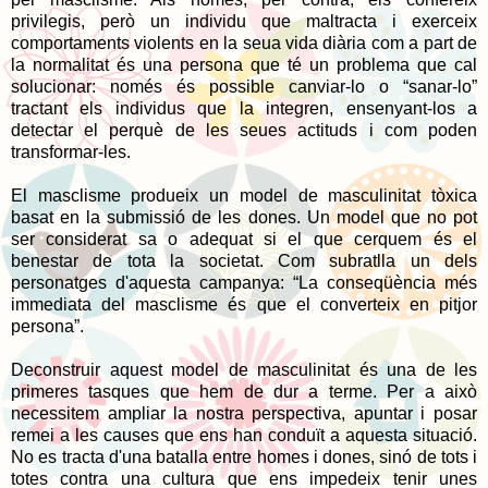
privilegis, però un individu que maltracta i exerceix
comportaments violents en la seua vida diària com a part de
la normalitat és una persona que té un problema que cal
solucionar: només és possible canviar-lo o “sanar-lo”
tractant els individus que la integren, ensenyant-los a
detectar el perquè de les seues actituds i com poden
transformar-les.
El masclisme produeix un model de masculinitat tòxica
basat en la submissió de les dones. Un model que no pot
ser considerat sa o adequat si el que cerquem és el
benestar de tota la societat. Com subratlla un dels
personatges d'aquesta campanya: “La conseqüència més
immediata del masclisme és que el converteix en pitjor
persona”.
Deconstruir aquest model de masculinitat és una de les
primeres tasques que hem de dur a terme. Per a això
necessitem ampliar la nostra perspectiva, apuntar i posar
remei a les causes que ens han conduït a aquesta situació.
No es tracta d'una batalla entre homes i dones, sinó de tots i
totes contra una cultura que ens impedeix tenir unes