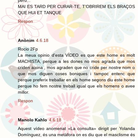
però...
MAI ES TARD PER CURAR-TE, T’OBRIREM ELS BRAÇOS
QUE HUI ET TANQUE
Respon
Anònim
4.6.18
Rocio 2Fp
La meua opinio d'esta VÍDEO es que este home es molt
MACHISTA, perque a les dones no mos agrada que mos
criden aixina , mos agraden que no cride per nostre nom o
que mos diguen coses boniques i tampoc entenc que
perque preferix treballar en els home segons diu este home
perque ho fem nostre treball igual que els homens o avee
millor.
Respon
Manolo Kahlo
4.6.18
Aquest vídeo anomenat «La consulta» dirigit per Yolanda
Domínguez, és una metàfora on es diu que el masclisme és