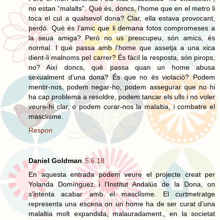
no estan “malalts”. Què és, doncs, l’home que en el metro li
toca el cul a qualsevol dona? Clar, ella estava provocant,
perdó. Què és l’amic que li demana fotos compromeses a
la seua amiga? Però no us preocupeu, són amics, és
normal. I què passa amb l’home que assetja a una xica
dient-li malnoms pel carrer? És fàcil la resposta, són pirops,
no? Així doncs, què passa quan un home abusa
sexualment d’una dona? És que no és violació? Podem
mentir-nos, podem negar-ho, podem assegurar que no hi
ha cap problema a resoldre, podem tancar els ulls i no voler
veure-hi clar, o podem curar-nos la malaltia, i combatre el
masclisme.
Respon
Daniel Goldman
5.6.18
En aquesta entrada podem veure el projecte creat per
Yolanda Domínguez i l’Institut Andalús de la Dona, on
s’intenta acabar amb el masclisme. El curtmetratge
representa una escena on un home ha de ser curat d’una
malaltia molt expandida, malauradament., en la societat