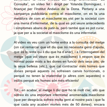
Consulta”, un vídeo fet i dirigit per Yolanda Domínguez, i
finançat per l’Institut Andalús de la Dona. Pertany a una
campanya publicitària contra el masclisme, on es fa una
metàfora de com el masclisme es vist per la societat com
una mena d’infermetat, de la qual es pot veure antecedents
i símptomes abans de patir-la, però també que es pot curar,
ja que per a la societat el masclisme és una infermetat.
Al vídeo es veu com un home entra a la consulta del metge
(on cal remarcar que ell diu que no necessita gens d'ajuda,
que és la resta qui li diu que ha d’anar), i a l’interrogatori del
metge (que vol veure que és masclisme) li respon que és
normal posar mots a les dones en funció dels seus pits, de
la seua bellesa (etc.), que cal contractar més homes que
dones perquè aquests no sofreixen canvis hormonals, o
perquè no tenen la maternitat (o altres com aquestes) o
inclòs perquè els homes són més eficients!
Tot i en acabar, el metge li diu que ho té molt clar, allò que
sofreix és una important infermetat anomenada masclisme
(que per desgràcia sofreix molta gent al nostre país i que fa
que cada any acaben mortes més de 50 dones), encara