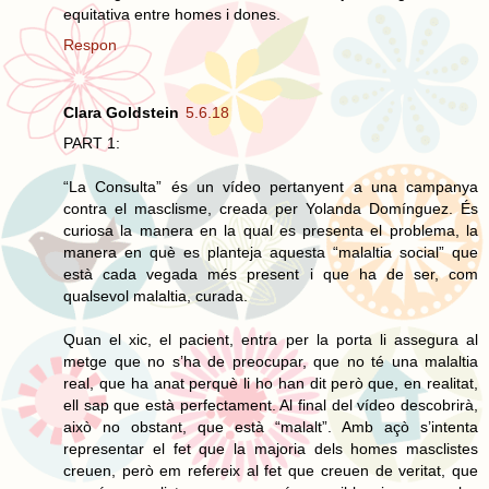
equitativa entre homes i dones.
Respon
Clara Goldstein
5.6.18
PART 1:
“La Consulta” és un vídeo pertanyent a una campanya
contra el masclisme, creada per Yolanda Domínguez. És
curiosa la manera en la qual es presenta el problema, la
manera en què es planteja aquesta “malaltia social” que
està cada vegada més present i que ha de ser, com
qualsevol malaltia, curada.
Quan el xic, el pacient, entra per la porta li assegura al
metge que no s’ha de preocupar, que no té una malaltia
real, que ha anat perquè li ho han dit però que, en realitat,
ell sap que està perfectament. Al final del vídeo descobrirà,
això no obstant, que està “malalt”. Amb açò s’intenta
representar el fet que la majoria dels homes masclistes
creuen, però em refereix al fet que creuen de veritat, que