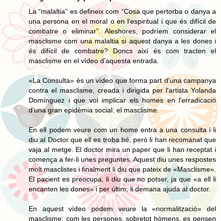
La “malaltia” es defineix com “Cosa que pertorba o danya a
una persona en el moral o en l’espiritual i que és difícil de
combatre o eliminar”. Aleshores, podríem considerar el
masclisme com una malaltia si aquest danya a les dones i
és difícil de combatre? Doncs així és com tracten el
masclisme en el vídeo d’aquesta entrada.
«La Consulta» és un vídeo que forma part d'una campanya
contra el masclisme, creada i dirigida per l'artista Yolanda
Domínguez i que vol implicar els homes en l'erradicació
d'una gran epidèmia social: el masclisme.
En ell podem veure com un home entra a una consulta i li
diu al Doctor que ell es troba bé, però li han recomanat que
vaja al metge. El doctor mira un paper que li han receptat i
comença a fer-li unes preguntes. Aquest diu unes respostes
molt masclistes i finalment li diu que pateix de «Masclisme».
El pacient es preocupa, li diu que no potser, ja que «a ell li
encanten les dones» i per últim, li demana ajuda al doctor.
En aquest vídeo podem veure la «normalització» del
masclisme: com les persones, sobretot hòmens, es pensen