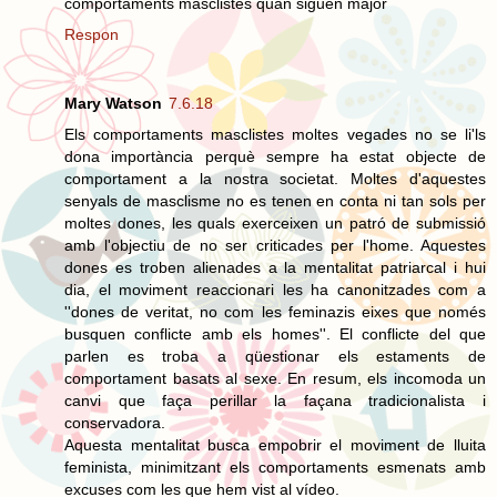
comportaments masclistes quan siguen major
Respon
Mary Watson
7.6.18
Els comportaments masclistes moltes vegades no se li'ls
dona importància perquè sempre ha estat objecte de
comportament a la nostra societat. Moltes d'aquestes
senyals de masclisme no es tenen en conta ni tan sols per
moltes dones, les quals exerceixen un patró de submissió
amb l'objectiu de no ser criticades per l'home. Aquestes
dones es troben alienades a la mentalitat patriarcal i hui
dia, el moviment reaccionari les ha canonitzades com a
''dones de veritat, no com les feminazis eixes que només
busquen conflicte amb els homes''. El conflicte del que
parlen es troba a qüestionar els estaments de
comportament basats al sexe. En resum, els incomoda un
canvi que faça perillar la façana tradicionalista i
conservadora.
Aquesta mentalitat busca empobrir el moviment de lluita
feminista, minimitzant els comportaments esmenats amb
excuses com les que hem vist al vídeo.