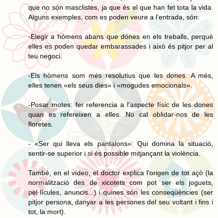
que no són masclistes, ja que és el que han fet tota la vida.
Alguns exemples, com es poden veure a l’entrada, són:
-Elegir a hòmens abans que dónes en els treballs, perquè
elles es poden quedar embarassades i això és pitjor per al
teu negoci.
-Els hòmens som més resolutius que les dones. A més,
elles tenen «els seus dies» i «mogudes emocionals».
-Posar motes: fer referencia a l'aspecte físic de les dones
quan es refereixen a elles. No cal oblidar-nos de les
floretes.
- «Ser qui lleva els pantalons»: Qui domina la situació,
sentir-se superior i si és possible mitjançant la violència.
També, en el vídeo, el doctor explica l’origen de tot açò (la
normalització des de xicotets com pot ser els joguets,
pel·lícules, anuncis...) i quines són les conseqüències (ser
pitjor persona, danyar a les persones del seu voltant i fins i
tot, la mort).